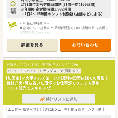
1ｹ月単位変形労働時間制 (月間平均：166時間)
※年間所定労働時間1,992時間
勤務
時間
※1日4～15時間のシフト制勤務（店舗などによる）
・・＊ 会社の特徴 ＊・・
■全国に2,200店舗以上（調剤併設型約2,000店舗以上）を展開し
調剤店舗数業界TOP！
■店舗拡大に伴いキャリアアップできるポジションが多数あり！
頑張り次第で高給与も可能！
詳細を見る
お問い合わせ
■経験や勤務コースによりますが、経験の少ない方でも500万前
半スタートと業界TOP水準！
■職種や職域に合わせ、豊富な社内研修や外部組織と連携した研
修を用意されています
更新日：
2026/07/30
薬剤師求人ID：
609290
■薬剤師が中心の会社だからこそ活躍できるキャリアパスが多
種多様に用意されています。
パート・アルバイト
ドラッグストア(調剤あり)
■店舗拡大に伴い、エリアマネジャーや営業部長等のマネジメン
【加須市】≪大手DGSチェーン≫調剤併設型店舗での募集♪
トのポジションも増えます。
機材充実・落ち着いた環境でお仕事ができます★調剤
■在宅や教育等の専門性を活かせるスペシャリストを目指すこ
×OTC販売でスキルUP♬
とも可能です。
■その他にも、管理部門や商品部門等の本社スタッフなど活動領
検討リストに追加
域は多種多様です。
■在宅実施店舗は年々増加しており、在宅医療へもしっかりと関
わる事ができます。
土日休み(相談可含む)
週32h以上
教育制度あり
シフト制
大手チ
■育児休暇は3歳まで取得が可能で、時短制度は小学5年生まで