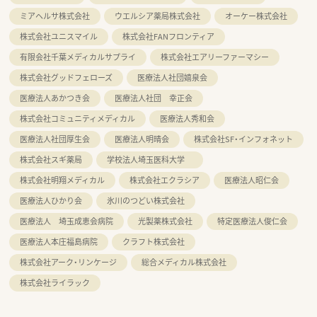
ミアヘルサ株式会社
ウエルシア薬局株式会社
オーケー株式会社
株式会社ユニスマイル
株式会社FANフロンティア
有限会社千葉メディカルサプライ
株式会社エアリーファーマシー
株式会社グッドフェローズ
医療法人社団嬉泉会
医療法人あかつき会
医療法人社団 幸正会
株式会社コミュニティメディカル
医療法人秀和会
医療法人社団厚生会
医療法人明晴会
株式会社SF・インフォネット
株式会社スギ薬局
学校法人埼玉医科大学
株式会社明翔メディカル
株式会社エクラシア
医療法人昭仁会
医療法人ひかり会
氷川のつどい株式会社
医療法人 埼玉成恵会病院
光製薬株式会社
特定医療法人俊仁会
医療法人本庄福島病院
クラフト株式会社
株式会社アーク・リンケージ
総合メディカル株式会社
株式会社ライラック