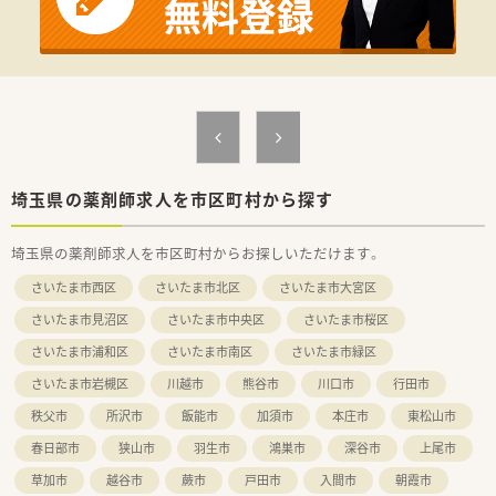
■ヘルス・ビューティー・ライフ・調剤を1店舗に集約したショー
トタイムショッピングをコンセプトに店舗展開しています。
■健康と美と衛生を通じて社会貢献するという経営理念のもと、
地域になくてはならないかかりつけ薬局を目指しています。
【勤務実態について】
■全店舗にピッキングシステム等の最新機器を導入しており、調
剤過誤を未然に防ぐ安心のサポート体制が構築されています。
■レジ打ちや品出しといった業務は薬剤師にはお願いしておら
ず、調剤業務や患者様対応に専念できる働きやすい環境です。
埼玉県の薬剤師求人を市区町村から探す
■多くの店舗で平日9時から18時までの開局となっており、残業
が少なくプライベートの時間をしっかりと確保できます。
埼玉県の薬剤師求人を市区町村からお探しいただけます。
【職場環境と雰囲気】
さいたま市西区
さいたま市北区
さいたま市大宮区
■経験豊富なスタッフから若手まで幅広い層が活躍しており、わ
からないことも気軽に質問できるアットホームな雰囲気です。
さいたま市見沼区
さいたま市中央区
さいたま市桜区
■従業員想いの企業風土が根付いており、休憩室には畳のスペー
さいたま市浦和区
さいたま市南区
さいたま市緑区
スを設けるなどリラックスして過ごせる工夫がされています。
■医療事務スタッフが多数配置されているため、一人薬剤師の際
さいたま市岩槻区
川越市
熊谷市
川口市
行田市
でもダブルチェック機能が働き安心して業務を進められます。
秩父市
所沢市
飯能市
加須市
本庄市
東松山市
春日部市
狭山市
羽生市
鴻巣市
深谷市
上尾市
草加市
越谷市
蕨市
戸田市
入間市
朝霞市