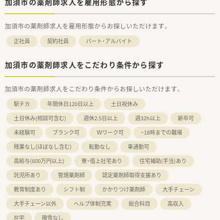
加須市の薬剤師求人を雇用形態から探す
加須市の薬剤師求人を雇用形態からお探しいただけます。
正社員
契約社員
パート・アルバイト
加須市の薬剤師求人をこだわり条件から探す
加須市の薬剤師求人をこだわり条件からお探しいただけます。
駅チカ
年間休日120日以上
土日祝休み
土日休み(相談可含む)
週休2.5日以上
週32h以上
新卒可
未経験可
ブランク可
Ｗワーク可
~18時までの職場
残業なし(ほぼなし含む)
転勤なし
車通勤可
高給与(600万円以上)
寮・借上社宅あり
住宅補助(手当)あり
託児所あり
管理薬剤師
認定薬剤師取得支援あり
教育制度あり
シフト制
かかりつけ薬剤師
大手チェーン
大手チェーン以外
ヘルプ体制充実
総合科目
高収入
在宅
積雪なし