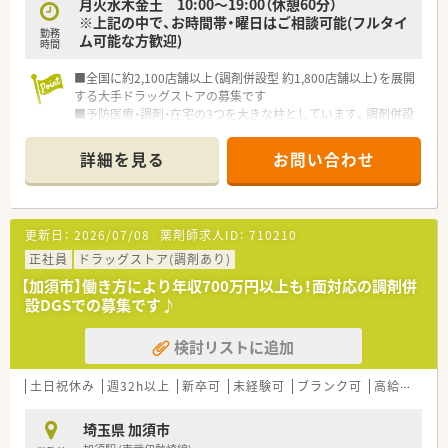
月火水木金土 10:00～19:00（休憩60分）
※上記の中で、お時間帯・曜日はご相談可能(フルタイ
勤務
ム可能な方歓迎)
時間
■全国に約2,100店舗以上（調剤併設型 約1,800店舗以上）を展開
する大手ドラッグストアの募集です
■予防医療・調剤・在宅の3つを大きな柱としています。調剤併設
率や医薬品構成比も業界で高い水準を保ち、調剤・ＯＴＣ医薬品
に力を入れています
詳細を見る
お問い合わせ
■業界トップクラスの時給2,600円！しっかりと稼ぎたい方にも
お勧めです！
■全国に多くの店舗を展開しているため、子供の学校行事等で休
まなければならない場合も、事前に休みを申請すればサポートし
更新日：
2026/07/08
薬剤師求人ID：
710210
て頂けます！
■社員購買割引き制度もあり、品ぞろえが多いと評判のドラッグ
正社員
ドラッグストア(調剤あり)
ストアで大変嬉しい福利厚生です♪
【加須市】働き方により年収700万円以上も！面対応の調剤併
■ダイバーシティーを推進し、性別に関わらず幅広い方が長く活
設DGSでの募集です♪
躍できる環境を整えています
■落ち着いた環境で、ペースを守ってお仕事に取組める環境で
検討リストに追加
す。
■面受けの店舗が多く、科目も単科に偏らずバランスの良い業務
内容です。
土日祝休み
週32h以上
新卒可
未経験可
ブランク可
高給与(600万円以上)
■スキル維持にもぴったりのドラッグストアです。
埼玉県 加須市