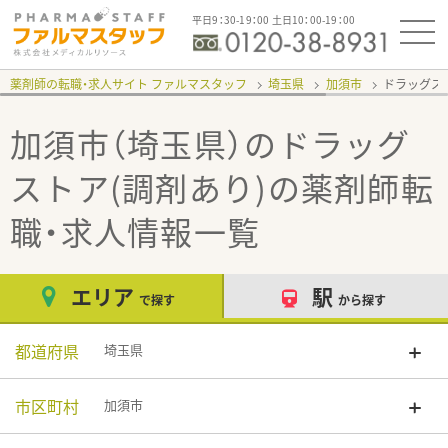
平日9：30-19：00 土日10：00-19：00
薬剤師の転職・求人サイト ファルマスタッフ
埼玉県
加須市
ドラッグス
加須市（埼玉県）のドラッグ
ストア(調剤あり)
の薬剤師転
職・求人情報一覧
エリア
駅
で探す
から探す
都道府県
埼玉県
市区町村
加須市