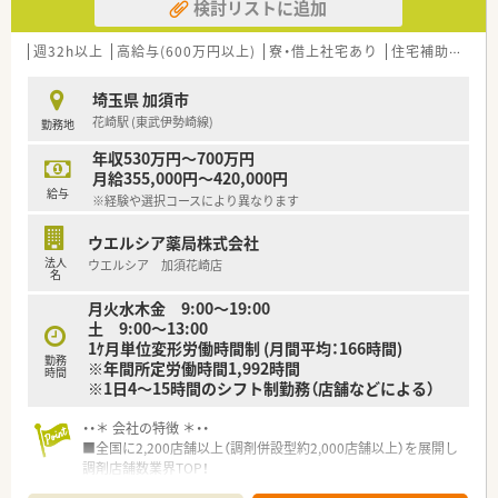
検討リストに追加
週32h以上
高給与(600万円以上)
寮・借上社宅あり
住宅補助(手当)あり
埼玉県 加須市
花崎駅 (東武伊勢崎線)
勤務地
年収530万円～700万円
月給355,000円～420,000円
給与
※経験や選択コースにより異なります
ウエルシア薬局株式会社
法人
ウエルシア 加須花崎店
名
月火水木金 9:00～19:00
土 9:00～13:00
1ｹ月単位変形労働時間制 (月間平均：166時間)
勤務
※年間所定労働時間1,992時間
時間
※1日4～15時間のシフト制勤務（店舗などによる）
・・＊ 会社の特徴 ＊・・
■全国に2,200店舗以上（調剤併設型約2,000店舗以上）を展開し
調剤店舗数業界TOP！
■店舗拡大に伴いキャリアアップできるポジションが多数あり！