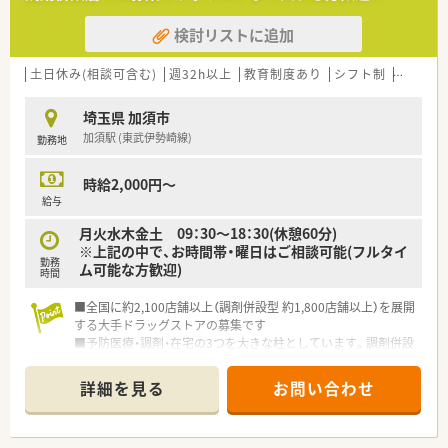
躍できる環境を整えています
■落ち着いた環境で、ペースを守ってお仕事に取組める環境で
検討リストに追加
す。
■面受けの店舗が多く、科目も単科に偏らずバランスの良い業務
内容です。
土日休み(相談可含む)
週32h以上
教育制度あり
シフト制
大手チ
■スキル維持にもぴったりのドラッグストアです。
埼玉県 加須市
加須駅 (東武伊勢崎線)
勤務地
時給2,000円～
給与
月火水木金土 09：30～18：30(休憩60分)
※上記の中で、お時間帯・曜日はご相談可能(フルタイ
勤務
ム可能な方歓迎)
時間
■全国に約2,100店舗以上（調剤併設型 約1,800店舗以上）を展開
する大手ドラッグストアの募集です
■予防医療・調剤・在宅の3つを大きな柱としています。調剤併設
率や医薬品構成比も業界で高い水準を保ち、調剤・ＯＴＣ医薬品
に力を入れています
詳細を見る
お問い合わせ
■業界トップクラスの時給2,600円！しっかりと稼ぎたい方にも
お勧めです！
■全国に多くの店舗を展開しているため、子供の学校行事等で休