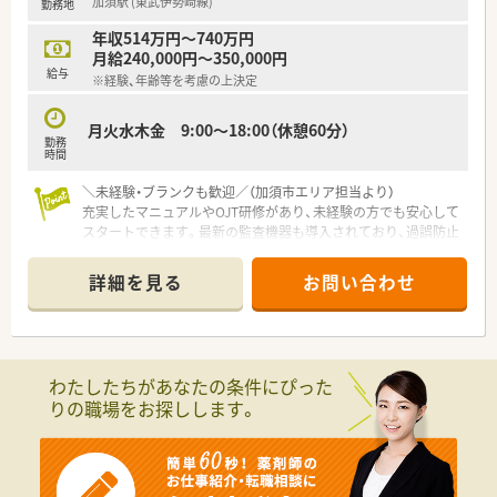
加須駅 (東武伊勢崎線)
勤務地
年収514万円～740万円
月給240,000円～350,000円
給与
※経験、年齢等を考慮の上決定
月火水木金 9:00～18:00（休憩60分）
勤務
時間
＼未経験・ブランクも歓迎／（加須市エリア担当より）
充実したマニュアルやOJT研修があり、未経験の方でも安心して
スタートできます。最新の監査機器も導入されており、過誤防止
の仕組みがしっかりと整っているのも魅力です。
＊------------------------------------------＊
詳細を見る
お問い合わせ
【店舗情報と応需状況について】
■加須駅から車で7分ほどの場所に位置し、幅広い面応需に対応
しているため様々な処方を経験することができます。
■1日あたりの処方箋枚数は10枚程度と少なめなので、患者様一
人ひとりとしっかり向き合いながら服薬指導が可能です。
わたしたちがあなたの条件にぴった
■常勤薬剤師1名と複数の非常勤薬剤師という体制で、無理なく
りの職場をお探しします。
ゆとりを持って調剤業務に取り組める環境が整っています。
【法人特徴について】
■創業150年以上の歴史を誇り、北陸を中心に全国で600店舗以
上を展開するなど現在も急成長を続けている企業です。