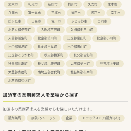
志木市
和光市
新座市
桶川市
久喜市
北本市
八潮市
富士見市
三郷市
蓮田市
坂戸市
幸手市
鶴ヶ島市
日高市
吉川市
ふじみ野市
白岡市
北足立郡伊奈町
入間郡三芳町
入間郡毛呂山町
入間郡越生町
比企郡滑川町
比企郡嵐山町
比企郡小川町
比企郡川島町
比企郡吉見町
比企郡鳩山町
比企郡ときがわ町
秩父郡横瀬町
秩父郡皆野町
秩父郡長瀞町
秩父郡小鹿野町
児玉郡美里町
児玉郡上里町
大里郡寄居町
南埼玉郡宮代町
北葛飾郡杉戸町
北葛飾郡松伏町
加須市の薬剤師求人を業種から探す
加須市の薬剤師求人を業種からお探しいただけます。
調剤薬局
病院・クリニック
企業
ドラッグストア(調剤あり)