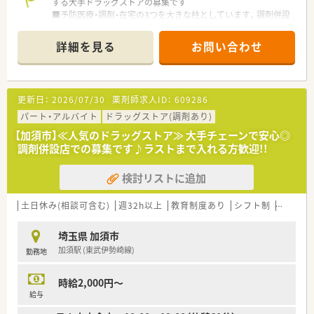
する大手ドラッグストアの募集です
■予防医療・調剤・在宅の3つを大きな柱としています。調剤併設
率や医薬品構成比も業界で高い水準を保ち、調剤・ＯＴＣ医薬品
に力を入れています
詳細を見る
お問い合わせ
■業界トップクラスの時給2,600円！しっかりと稼ぎたい方にも
お勧めです！
■全国に多くの店舗を展開しているため、子供の学校行事等で休
まなければならない場合も、事前に休みを申請すればサポートし
更新日：
2026/07/30
薬剤師求人ID：
609286
て頂けます！
■社員購買割引き制度もあり、品ぞろえが多いと評判のドラッグ
パート・アルバイト
ドラッグストア(調剤あり)
ストアで大変嬉しい福利厚生です♪
【加須市】≪人気のドラッグストア≫ 大手チェーンで安心◎
■ダイバーシティーを推進し、性別に関わらず幅広い方が長く活
調剤併設店での募集です♪ラストまで入れる方歓迎!!
躍できる環境を整えています
■落ち着いた環境で、ペースを守ってお仕事に取組める環境で
検討リストに追加
す。
■面受けの店舗が多く、科目も単科に偏らずバランスの良い業務
内容です。
土日休み(相談可含む)
週32h以上
教育制度あり
シフト制
大手チ
■スキル維持にもぴったりのドラッグストアです。
埼玉県 加須市
加須駅 (東武伊勢崎線)
勤務地
時給2,000円～
給与