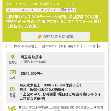
まなければならない場合も、事前に休みを申請すればサポートし
更新日：
2026/07/30
薬剤師求人ID：
609287
て頂けます！
■社員購買割引き制度もあり、品ぞろえが多いと評判のドラッグ
パート・アルバイト
ドラッグストア(調剤あり)
ストアで大変嬉しい福利厚生です♪
【加須市】≪大手DGSチェーン≫調剤併設型店舗での募集♪
■ダイバーシティーを推進し、性別に関わらず幅広い方が長く活
機材充実・落ち着いた環境でお仕事ができます★一人体制
躍できる環境を整えています
に抵抗ない方歓迎♪
■落ち着いた環境で、ペースを守ってお仕事に取組める環境で
す。
検討リストに追加
■面受けの店舗が多く、科目も単科に偏らずバランスの良い業務
内容です。
■スキル維持にもぴったりのドラッグストアです。
土日休み(相談可含む)
週32h以上
教育制度あり
シフト制
大手チ
埼玉県 加須市
加須駅 (東武伊勢崎線)
勤務地
時給2,000円～
給与
月火水木金土 9:00～19:00（休憩60分）
日祝 9:00~18:00（休憩60分）
※上記の中で、お時間帯・曜日はご相談可能(フルタイ
勤務
時間
ム可能な方歓迎)
■全国に約2,100店舗以上（調剤併設型 約1,800店舗以上）を展開