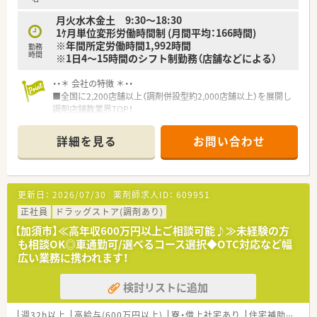
月火水木金土 9:30～18:30
1ｹ月単位変形労働時間制 (月間平均：166時間)
※年間所定労働時間1,992時間
勤務
時間
※1日4～15時間のシフト制勤務（店舗などによる）
・・＊ 会社の特徴 ＊・・
■全国に2,200店舗以上（調剤併設型約2,000店舗以上）を展開し
調剤店舗数業界TOP！
■店舗拡大に伴いキャリアアップできるポジションが多数あり！
頑張り次第で高給与も可能！
詳細を見る
お問い合わせ
■経験や勤務コースによりますが、経験の少ない方でも500万前
半スタートと業界TOP水準！
■職種や職域に合わせ、豊富な社内研修や外部組織と連携した研
修を用意されています
更新日：
2026/07/30
薬剤師求人ID：
609951
■薬剤師が中心の会社だからこそ活躍できるキャリアパスが多
種多様に用意されています。
正社員
ドラッグストア(調剤あり)
■店舗拡大に伴い、エリアマネジャーや営業部長等のマネジメン
【加須市】≪高年収600万円以上ご相談可能♪≫未経験の方
トのポジションも増えます。
も相談OK◎車通勤可/選べるコース選択◆OTC対応など幅
■在宅や教育等の専門性を活かせるスペシャリストを目指すこ
広い業務に携われます！
とも可能です。
■その他にも、管理部門や商品部門等の本社スタッフなど活動領
検討リストに追加
域は多種多様です。
■在宅実施店舗は年々増加しており、在宅医療へもしっかりと関
わる事ができます。
週32h以上
高給与(600万円以上)
寮・借上社宅あり
住宅補助(手当)あり