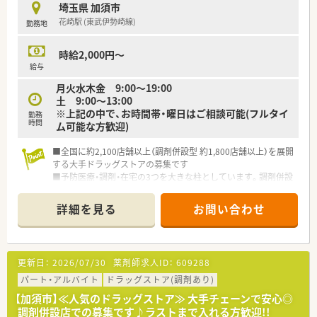
時短勤務ができるよう変更予定です。
埼玉県 加須市
■年間休日が120日とワークライフバランスが整っています
花崎駅 (東武伊勢崎線)
勤務地
■日用品から常備薬まで、従業員割引制度など嬉しいメリットも
たくさんあります！
時給2,000円～
給与
月火水木金 9:00～19:00
土 9:00～13:00
※上記の中で、お時間帯・曜日はご相談可能(フルタイ
勤務
時間
ム可能な方歓迎)
■全国に約2,100店舗以上（調剤併設型 約1,800店舗以上）を展開
する大手ドラッグストアの募集です
■予防医療・調剤・在宅の3つを大きな柱としています。調剤併設
率や医薬品構成比も業界で高い水準を保ち、調剤・ＯＴＣ医薬品
に力を入れています
詳細を見る
お問い合わせ
■業界トップクラスの時給2,600円！しっかりと稼ぎたい方にも
お勧めです！
■全国に多くの店舗を展開しているため、子供の学校行事等で休
まなければならない場合も、事前に休みを申請すればサポートし
更新日：
2026/07/30
薬剤師求人ID：
609288
て頂けます！
■社員購買割引き制度もあり、品ぞろえが多いと評判のドラッグ
パート・アルバイト
ドラッグストア(調剤あり)
ストアで大変嬉しい福利厚生です♪
【加須市】≪人気のドラッグストア≫ 大手チェーンで安心◎
■ダイバーシティーを推進し、性別に関わらず幅広い方が長く活
調剤併設店での募集です♪ラストまで入れる方歓迎!!