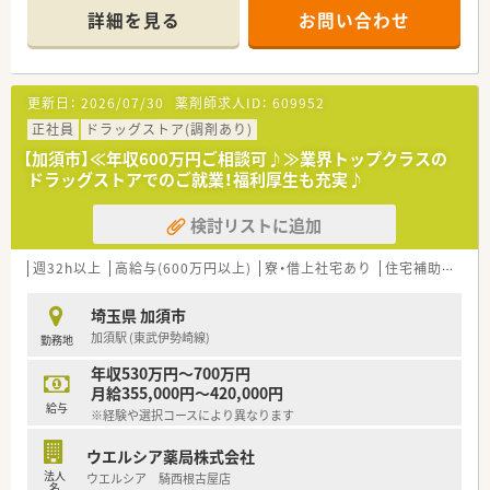
頑張り次第で高給与も可能！
詳細を見る
お問い合わせ
■経験や勤務コースによりますが、経験の少ない方でも500万前
半スタートと業界TOP水準！
■職種や職域に合わせ、豊富な社内研修や外部組織と連携した研
修を用意されています
更新日：
2026/07/30
薬剤師求人ID：
609952
■薬剤師が中心の会社だからこそ活躍できるキャリアパスが多
種多様に用意されています。
正社員
ドラッグストア(調剤あり)
■店舗拡大に伴い、エリアマネジャーや営業部長等のマネジメン
【加須市】≪年収600万円ご相談可♪≫業界トップクラスの
トのポジションも増えます。
ドラッグストアでのご就業！福利厚生も充実♪
■在宅や教育等の専門性を活かせるスペシャリストを目指すこ
とも可能です。
検討リストに追加
■その他にも、管理部門や商品部門等の本社スタッフなど活動領
域は多種多様です。
■在宅実施店舗は年々増加しており、在宅医療へもしっかりと関
週32h以上
高給与(600万円以上)
寮・借上社宅あり
住宅補助(手当)あり
わる事ができます。
■育児休暇は3歳まで取得が可能で、時短制度は小学5年生まで
埼玉県 加須市
時短勤務ができるよう変更予定です。
加須駅 (東武伊勢崎線)
勤務地
■年間休日が120日とワークライフバランスが整っています
■日用品から常備薬まで、従業員割引制度など嬉しいメリットも
年収530万円～700万円
たくさんあります！
月給355,000円～420,000円
給与
※経験や選択コースにより異なります
ウエルシア薬局株式会社
法人
ウエルシア 騎西根古屋店
名