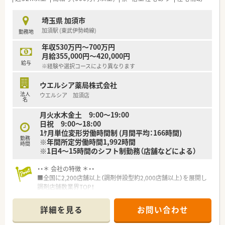
■育児休暇は3歳まで取得が可能で、時短制度は小学5年生まで
時短勤務ができるよう変更予定です。
埼玉県 加須市
■年間休日が120日とワークライフバランスが整っています
加須駅 (東武伊勢崎線)
勤務地
■日用品から常備薬まで、従業員割引制度など嬉しいメリットも
たくさんあります！
年収530万円～700万円
月給355,000円～420,000円
給与
※経験や選択コースにより異なります
ウエルシア薬局株式会社
法人
ウエルシア 加須店
名
月火水木金土 9:00～19:00
日祝 9:00～18:00
1ｹ月単位変形労働時間制 (月間平均：166時間)
勤務
※年間所定労働時間1,992時間
時間
※1日4～15時間のシフト制勤務（店舗などによる）
・・＊ 会社の特徴 ＊・・
■全国に2,200店舗以上（調剤併設型約2,000店舗以上）を展開し
調剤店舗数業界TOP！
■店舗拡大に伴いキャリアアップできるポジションが多数あり！
頑張り次第で高給与も可能！
詳細を見る
お問い合わせ
■経験や勤務コースによりますが、経験の少ない方でも500万前
半スタートと業界TOP水準！