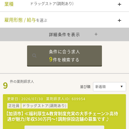
業種
ドラッグストア(調剤あり)
雇用形態 / 給与
を選ぶ
詳細条件を表示
条件に合う求人
9
件を
検索する
9
件の薬剤師求人
並び順
更新日：
2026/07/30
薬剤師求人ID：
609954
正社員
ドラッグストア(調剤あり)
【加須市】 ≪福利厚生&教育制度充実の大手チェーン≫高待
遇が魅力/年収530万円～！調剤併設店舗の募集です♪