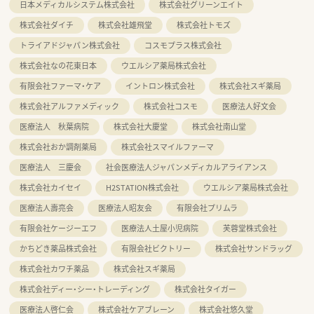
日本メディカルシステム株式会社
株式会社グリーンエイト
株式会社ダイチ
株式会社雄飛堂
株式会社トモズ
トライアドジャパン株式会社
コスモプラス株式会社
株式会社なの花東日本
ウエルシア薬局株式会社
有限会社ファーマ・ケア
イントロン株式会社
株式会社スギ薬局
株式会社アルファメディック
株式会社コスモ
医療法人好文会
医療法人 秋葉病院
株式会社大慶堂
株式会社南山堂
株式会社おか調剤薬局
株式会社スマイルファーマ
医療法人 三慶会
社会医療法人ジャパンメディカルアライアンス
株式会社カイセイ
H2STATION株式会社
ウエルシア薬局株式会社
医療法人壽亮会
医療法人昭友会
有限会社プリムラ
有限会社ケージーエフ
医療法人土屋小児病院
芙蓉堂株式会社
かちどき薬品株式会社
有限会社ビクトリー
株式会社サンドラッグ
株式会社カワチ薬品
株式会社スギ薬局
株式会社ディー・シー・トレーディング
株式会社タイガー
医療法人啓仁会
株式会社ケアブレーン
株式会社悠久堂