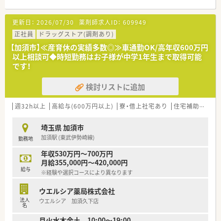
■職種や職域に合わせ、豊富な社内研修や外部組織と連携した研
修を用意されています
更新日：
2026/07/30
薬剤師求人ID：
609949
■薬剤師が中心の会社だからこそ活躍できるキャリアパスが多
種多様に用意されています。
正社員
ドラッグストア(調剤あり)
■店舗拡大に伴い、エリアマネジャーや営業部長等のマネジメン
【加須市】≪産育休の実績多数◎≫車通勤OK/高年収600万円
トのポジションも増えます。
以上相談可◆時短勤務はお子様が中学1年生まで取得可能
■在宅や教育等の専門性を活かせるスペシャリストを目指すこ
です！
とも可能です。
■その他にも、管理部門や商品部門等の本社スタッフなど活動領
検討リストに追加
域は多種多様です。
■在宅実施店舗は年々増加しており、在宅医療へもしっかりと関
わる事ができます。
週32h以上
高給与(600万円以上)
寮・借上社宅あり
住宅補助(手当)あり
■育児休暇は3歳まで取得が可能で、時短制度は小学5年生まで
時短勤務ができるよう変更予定です。
埼玉県 加須市
■年間休日が120日とワークライフバランスが整っています
加須駅 (東武伊勢崎線)
勤務地
■日用品から常備薬まで、従業員割引制度など嬉しいメリットも
たくさんあります！
年収530万円～700万円
月給355,000円～420,000円
給与
※経験や選択コースにより異なります
ウエルシア薬局株式会社
法人
ウエルシア 加須久下店
名
月火水木金土 10:00～19:00