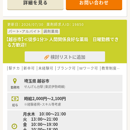
詳細を見る
お問い合わせ
■週20時間以上のご就業で社会保険の加入が可能です☆
＜こんな会社です＞
■全国的な店舗展開
更新日：
2026/07/30
薬剤師求人ID：
19850
関東圏を中心に東北エリアから関西・近畿エリアまで幅広く展
開。
パート・アルバイト
調剤薬局
幅広い年齢層の方が活躍されています。
【越谷市】≪徒歩1分≫ 人間関係良好な薬局 日曜勤務でき
定着率も高く、安定志向の方におすすめです。
る方歓迎！
■充実の研修制度
基礎～キャリアアップにつながる知識研鑚まで、しっかり身に
検討リストに追加
つけられる体制です。
■キャリアアップ
薬局長・エリアマネージャーを始め、その方の適性によっては
駅チカ
新卒可
未経験可
ブランク可
Ｗワーク可
教育制度あり
医療モールの企画開発部門など、様々なジャンルへ挑戦できるフ
ィールドがあります。
埼玉県 越谷市
自分のペースで、着実に成長していきたいと考える方に特にオ
せんげん台駅 (東武伊勢崎線)
勤務地
ススメの企業です。
■スキルアップ
時給2,000円～2,100円
クリニック受けの店舗をメインに展開しており、ご自分のペー
スでスキルアップできる環境です。
※経験者例・スキル等考慮
給与
月水木 10：00～21：00
火 13：00～21：00
金 10：00～19：00
土 10：00～18：00