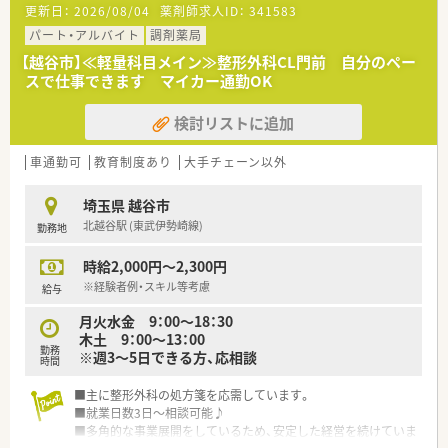
更新日：
2026/08/04
薬剤師求人ID：
341583
パート・アルバイト
調剤薬局
【越谷市】≪軽量科目メイン≫整形外科CL門前 自分のペー
スで仕事できます マイカー通勤OK
検討リストに追加
車通勤可
教育制度あり
大手チェーン以外
埼玉県 越谷市
北越谷駅 (東武伊勢崎線)
勤務地
時給2,000円～2,300円
※経験者例・スキル等考慮
給与
月火水金 9：00～18：30
木土 9：00～13：00
勤務
※週3～5日できる方、応相談
時間
■主に整形外科の処方箋を応需しています。
■就業日数3日～相談可能♪
■多角的な事業展開をしているため、安定した経営を続けていま