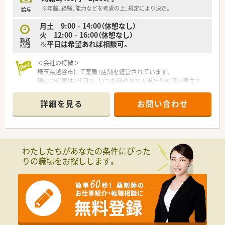
※年齢、経験、能力などを考慮の上、規定により決定。
給与
月土 9:00‐14:00（休憩なし）
火 12:00‐16:00（休憩なし）
勤務
※平日は希望あれば相談可。
時間
＜会社の特徴＞
埼玉県越谷市にて薬局1店舗を経営されています。
現在の代表は2代目で、いつも穏やかで人当たりの良い男性で
す。
ご家族の方が医療事務として現場勤務されており、
詳細を見る
お問い合わせ
何か困ったことがあれば相談しやすい体制です。
家族経営にありがちなワンマン気質というものは一切なく、
従業員の働きやすさを第一に考えてくださいます。
居心地の良さから長期的に就業されることが多く、
なかには70歳を超えて働く薬剤師さんも！
わたしたちがあなたの条件にぴった
逆に30代の方が管理薬剤師を勤めるなど、世代層は様々ですの
りの職場をお探しします。
で
どんな年代の方が入社されてもすんなりと馴染まれるかと思い
ます。
＜こんな薬局です＞
越谷市の精神病院の門前に位置しています。
レンガ調の外壁をしたこじんまりとした薬局で、