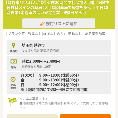
【越谷市/せんげん台駅】≪週20時間で社保加入可能！≫脳神
経外科メインの薬局！大手調剤薬局で経営も安心♪平日18
時終業！定着率の高い安定企業☆週3日から可
検討リストに追加
ブランク可
残業なし(ほぼなし含む)
転勤なし
認定薬剤師取得支援あり
埼玉県 越谷市
せんげん台駅 (東武伊勢崎線)
勤務地
時給2,000円～2,400円
※経験など考慮し決定
給与
月火木土 9:00～18:00（休憩60分）
金 9:00～13:00（休憩00分）
日 9:00～12:00（休憩00分）
勤務
時間
※上記時間内にて週3～4日にて相談可能
＜こんな薬局です＞
■埼玉県越谷市にある脳神経外科をメインに応需している薬局
です。
■1日40枚程度の処方箋を応需しています。
■薬剤師は常時2名体制です。