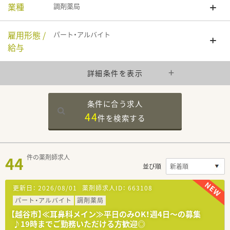
業種
調剤薬局
雇用形態 /
パート・アルバイト
給与
詳細条件を表示
条件に合う求人
44
件を
検索する
44
件の薬剤師求人
並び順
更新日：
2026/08/01
薬剤師求人ID：
663108
パート・アルバイト
調剤薬局
【越谷市】≪耳鼻科メイン≫平日のみOK！週4日～の募集
♪19時までご勤務いただける方歓迎◎