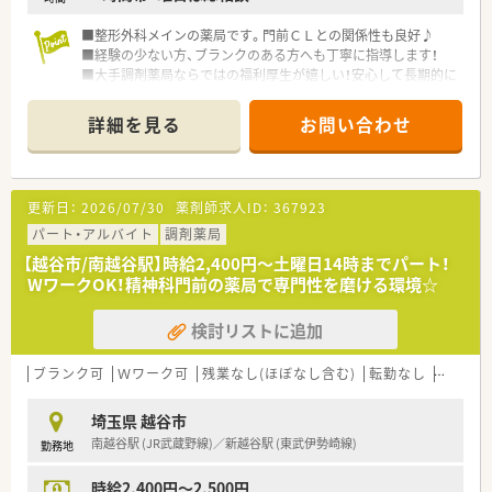
■整形外科メインの薬局です。門前ＣＬとの関係性も良好♪
■経験の少ない方、ブランクのある方へも丁寧に指導します！
■大手調剤薬局ならではの福利厚生が嬉しい！安心して長期的に
働ける環境があります。
詳細を見る
お問い合わせ
・・＊ 薬局の特徴 ＊・・
■母体は病医院専門の経営コンサルティング企業です。
全国に調剤薬局を550店舗以上展開しています。
■薬局事業だけでなく、クリニックモールの企画・運営や医療機
更新日：
2026/07/30
薬剤師求人ID：
367923
器のリースなど幅広く事業を展開しております。
■電子薬歴・ピッキングサポートシステムを導入しています。全
パート・アルバイト
調剤薬局
店舗にて統一されています。
【越谷市/南越谷駅】時給2,400円～土曜日14時までパート！
■「くるみんマーク」を取得しています。
WワークOK！精神科門前の薬局で専門性を磨ける環境☆
「子育てサポート企業」として厚生労働大臣から認定を受けてい
ます。
検討リストに追加
ブランク可
Ｗワーク可
残業なし(ほぼなし含む)
転勤なし
車通勤
埼玉県 越谷市
南越谷駅 (JR武蔵野線)／新越谷駅 (東武伊勢崎線)
勤務地
時給2,400円～2,500円