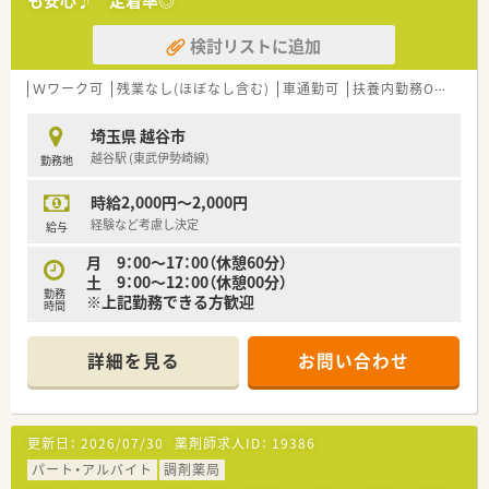
も安心♪ 定着率◎
検討リストに追加
Ｗワーク可
残業なし(ほぼなし含む)
車通勤可
扶養内勤務OK
大手
埼玉県 越谷市
越谷駅 (東武伊勢崎線)
勤務地
時給2,000円～2,000円
経験など考慮し決定
給与
月 9：00～17：00（休憩60分）
土 9：00～12：00（休憩00分）
勤務
※上記勤務できる方歓迎
時間
詳細を見る
お問い合わせ
更新日：
2026/07/30
薬剤師求人ID：
19386
パート・アルバイト
調剤薬局