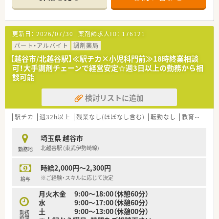
門前の医療機関は脳神経内をメインに診療しており、
1日100～120枚程度の処方箋を応需しております。
薬剤師は常時4～5名体制となります。
門前の医療機関とは良好な関係で、協力して地域の患者様の健康
更新日：
2026/07/30
薬剤師求人ID：
176121
サポートに従事できる環境です！
パート・アルバイト
調剤薬局
＜こんな会社です＞
【越谷市/北越谷駅】≪駅チカ×小児科門前≫18時終業相談
富山県も本社を置き、富山・石川・東京・埼玉に26店舗の薬局を展
可！大手調剤チェーンで経営安定☆週3日以上の勤務から相
開している調剤薬局チェーンの会社です。
談可能
薬局事業以外にも訪問看護ステーションや居宅介護支援事業所
を運営しており、
検討リストに追加
地域包括ケアシステムを見据え、地域貢献に力を入れている会社
です。
現在の代表は2代目で50代の男性薬剤師様で、代表の実直なお人
駅チカ
週32h以上
残業なし(ほぼなし含む)
転勤なし
教育制度あり
柄に惹かれて入社される方が多いのも特徴です。
従業員様とそのご家族様も大切に考えてたいという代表の思い
埼玉県 越谷市
から、ワークライフバランスを重視した経営をされており、
北越谷駅 (東武伊勢崎線)
勤務地
家族関係の休暇などは休みを推奨される等、働きながらの私生活
の充実が社員の定着率の良さに繋がっています！
時給2,000円～2,300円
※ご経験・スキルに応じて決定
給与
月火木金 9:00～18:00（休憩60分）
水 9:00～17:00（休憩60分）
土 9:00～13:00（休憩00分）
勤務
時間