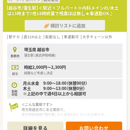
パート・アルバイト
調剤薬局
■ヘルプなどで店舗同士交流があり、全体的にアットホームな会
【越谷市/蒲生駅】≪駅近×フルパート≫内科メインの/木土
社様です。
は13時まで！他18時終業で残業ほぼ無し★車通勤OK♪
検討リストに追加
駅チカ
週32h以上
転勤なし
車通勤可
大手チェーン以外
埼玉県 越谷市
蒲生駅 (東武伊勢崎線)
勤務地
時給2,000円～2,300円
経験など考慮し決定
給与
月火水金 9:00～18:00（休憩90分）
木土 9:00～13:00（休憩0分）
勤務
※上記の中で週4日以上から相談可
時間
＜こんな薬局です＞
埼玉県越谷市にある薬局で、
東武伊勢崎線「蒲生駅」から徒歩5分くらいの立地です。
埼玉県では同じ越谷市内で3店舗の薬局を展開しており、
店舗間で協力しながら運営をしています！
詳細を見る
お問い合わせ