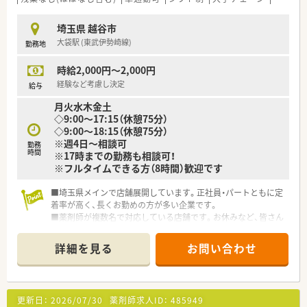
埼玉県 越谷市
大袋駅 (東武伊勢崎線)
勤務地
時給2,000円～2,000円
経験など考慮し決定
給与
月火水木金土
◇9:00～17:15（休憩75分）
◇9:00～18:15（休憩75分）
※週4日～相談可
勤務
時間
※17時までの勤務も相談可！
※フルタイムできる方（8時間）歓迎です
■埼玉県メインで店舗展開しています。正社員・パートともに定
着率が高く、長くお勤めの方が多い企業です。
■薬剤師が複数名で対応している店舗です。お休みなど、皆さん
で協力して取得されています。
■フルタイム勤務できる方歓迎ですが、17時までの勤務も相談
詳細を見る
お問い合わせ
できます♪日数はご相談ください。
・・＊企業の特徴＊・・
■埼玉県をメインに、関東エリアにて180店舗以上のドラッグス
更新日：
2026/07/30
薬剤師求人ID：
485949
トアと調剤薬局を展開している企業です。