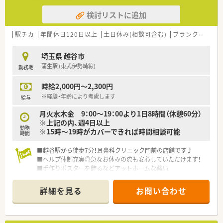
検討リストに追加
駅チカ
年間休日120日以上
土日休み(相談可含む)
ブランク可
Ｗ
埼玉県 越谷市
蒲生駅 (東武伊勢崎線)
勤務地
時給2,000円～2,300円
※経験・年齢により考慮します
給与
月火水木金 9：00～19：00より1日8時間（休憩60分）
※上記の内、週4日以上
勤務
※15時～19時がカバーできれば時間相談可能
時間
■越谷駅から徒歩7分！耳鼻科クリニック門前の店舗です♪
■ヘルプ体制充実◎急なお休みの際も安心していただけます！
■手作りポスターを飾るなどアットホームな薬局
■保険調剤薬局のほか、多角的に事業を展開しています。
■処方元医療機関との関係が非常に良好です。
詳細を見る
お問い合わせ
■ドクターとの合同勉強会も頻繁に行っており、学べる環境が整
っています。