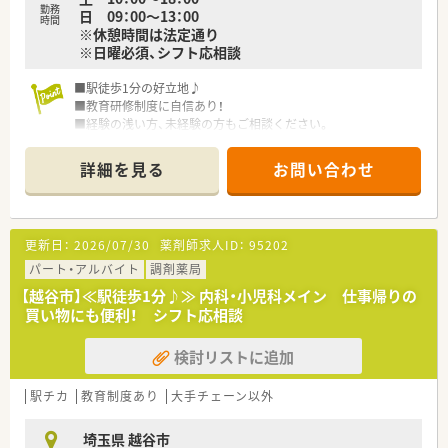
勤務
日 09：00～13：00
時間
※休憩時間は法定通り
※日曜必須、シフト応相談
■駅徒歩1分の好立地♪
■教育研修制度に自信あり！
■経験の浅い方、未経験の方もご相談ください。
＊＊＊企業の特徴＊＊＊
詳細を見る
お問い合わせ
■東京都・埼玉県・千葉県にて薬局運営を行う企業です。
■人間関係を重視しているため、離職率が非常に低い傾向です。
■正社員比率が高く(90%)従業員の負担を軽減しています。
■薬歴システムに「十文字指導」を採用し、働きながらスキルア
更新日：
2026/07/30
薬剤師求人ID：
95202
ップできます。
■医療機関と連携がとれており、働きやすい環境があります。
パート・アルバイト
調剤薬局
■中途社員も多く採用しており、ご自身と同年代の方も多く在籍
【越谷市】≪駅徒歩1分♪≫ 内科・小児科メイン 仕事帰りの
されています。
買い物にも便利！ シフト応相談
検討リストに追加
駅チカ
教育制度あり
大手チェーン以外
埼玉県 越谷市