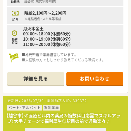
越谷駅 (東武伊勢崎線)
勤務地
時給2,100円～2,200円
※経験者例・スキル等考慮
給与
月火木金土
09：00～18：00（休憩60分）
10：00～19：00（休憩60分）
勤務
時間
11：00～20：00（休憩60分）
■地元密着で薬局経営しています。
■未経験の方でもしっかり教えてくださる環境です。
詳細を見る
お問い合わせ
更新日：
2026/07/30
薬剤師求人ID：
339372
パート・アルバイト
調剤薬局
【越谷市】≪医療ビル内の薬局≫複数科目応需でスキルアッ
プ！大手チェーンで福利厚生◎駅目の前で通勤楽々♪