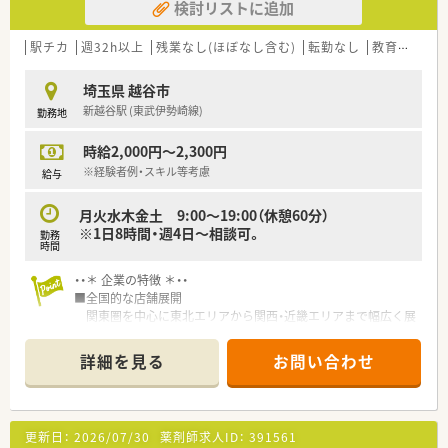
検討リストに追加
駅チカ
週32h以上
残業なし(ほぼなし含む)
転勤なし
教育制度あり
埼玉県 越谷市
新越谷駅 (東武伊勢崎線)
勤務地
時給2,000円～2,300円
※経験者例・スキル等考慮
給与
月火水木金土 9:00～19:00（休憩60分）
※1日8時間・週4日～相談可。
勤務
時間
・・＊ 企業の特徴 ＊・・
■全国的な店舗展開
関東圏を中心に東北エリアから関西・近畿エリアまで幅広く展
開。
幅広い年齢層の方が活躍されています。
詳細を見る
お問い合わせ
定着率も高く、安定志向の方におすすめです。
■充実の研修制度
基礎～キャリアアップにつながる知識研鑚まで、しっかり身に
つけられる体制です。
更新日：
2026/07/30
薬剤師求人ID：
391561
■キャリアアップ