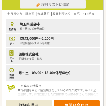
検討リストに追加
土日祝休み
新卒可
未経験可
教育制度あり
在宅
~18時までの職場
埼玉県 越谷市
越谷駅 (東武伊勢崎線)
勤務地
時給2,000円～2,200円
※経験者例・スキル等考慮
給与
薬樹株式会社
法人
訪問薬樹薬局 越谷
名
月～土 09：00～18：00（休憩60分）
勤務
時間
・・＊ 薬局の特徴 ＊・・
■首都圏を中心に店舗展開をしている調剤薬局です。あえて全
国展開せず、地域に根ざした店舗運営で近隣の皆さんの健康なラ
イフスタイルの実現を目指しています。
■監査システムの導入等安心してお仕事できる体制が整ってい
詳細を見る
お問い合わせ