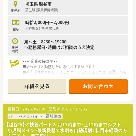
埼玉県 越谷市
蒲生駅 (東武伊勢崎線)
勤務地
時給2,000円～2,000円
※経験などを考慮し決
給与
月～土 8：30～19：00
※勤務曜日・時間はご相談のうえ決定
勤務
時間
・・＊ 企業の特徴 ＊・・
■ゆったりと勤務したい方におすすめです♪
■社内活性化＆相互コミュニケーションを図るため、風通しの良
い組織運営です。
■経験が浅い方も安心の教育体制があります。
詳細を見る
お問い合わせ
更新日：
2026/07/30
薬剤師求人ID：
17932
パート・アルバイト
調剤薬局
【越谷市】≪扶養パート≫ 月17時まで・土12時までシフト
小児科メイン・最新機器で水剤も自動調剤！ 科目未経験の方