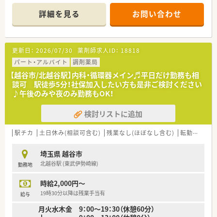
す。
詳細を見る
お問い合わせ
・・・こんな薬局です・・・
■調剤薬局の運営以外にも、ドクターのコンサルティング業務や
健康食品の販売など多角的な事業展開をしております。非常に
安定した経営を続けている企業です。
更新日：
2026/07/30
薬剤師求人ID：
18818
■処方箋の調剤だけでなく、一般薬のカウンセリング販売や健康
相談も行うことで「健康維持」のサポートに取り組んでいます。
パート・アルバイト
調剤薬局
■年功序列ではなく、社員1人ひとりの努力や実績を評価してい
【越谷市/北越谷駅】内科・循環器メイン♬平日だけ勤務も相
ます。高いモチベーションを保ちながら働ける環境です。
談可 駅徒歩5分！社保加入したい方も是非ご検討ください
■埼玉県をメインに店舗展開しており、転勤の心配はございませ
♪午後のみや夜のみ勤務もOK！
ん。
■新卒の受入も行っている会社ですので、丁寧にご指導頂ける環
検討リストに追加
境です。
駅チカ
土日休み(相談可含む)
残業なし(ほぼなし含む)
転勤なし
埼玉県 越谷市
北越谷駅 (東武伊勢崎線)
勤務地
時給2,000円～
19時30分以降は残業手当有
給与
月火水木金 9：00～19：30（休憩60分）