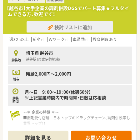
ライフイベントごとにお祝い金の制度があります。ご家族にも
優しい会社です。
【越谷市】大手企業の調剤併設DGSでパート募集★フルタイ
■「くるみんマーク」を取得しています。
ムできる方、歓迎です！
「子育てサポート企業」として厚生労働大臣から認定を受けてい
ます。
検討リストに追加
週32h以上
新卒可
Ｗワーク可
車通勤可
教育制度あり
埼玉県 越谷市
越谷駅 (東武伊勢崎線)
勤務地
時給2,000円～2,000円
給与
月～日 9：00～19：00（休憩60分）
※上記営業時間内で時間帯・日数は応相談
勤務
時間
・・＊ 企業の特徴 ＊・・
■調剤受付店舗 日本トップのドラッグチェーン、調剤併設率も
業界トップ！！
■セルフメディケーションの推進から在宅医療まで、トータルヘ
ルスケアの担い手として、かかりつけ薬局、健康サポート薬局な
詳細を見る
お問い合わせ