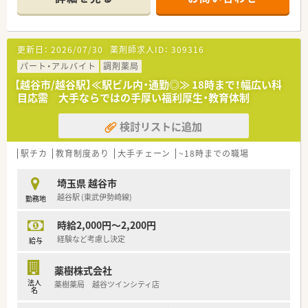
ます。
■社宅や各種保険制度など安心して働ける福利厚生を用意して
います。
■将来のキャリアパスが豊富で女性管理職の方も多く活躍され
更新日：
2026/07/30
薬剤師求人ID：
309316
ています。
■新卒者向けのビジネスマナー講座から、中堅スタッフ向けの実
パート・アルバイト
調剤薬局
務薬剤師講座、戦略MG講座など、きめ細かく教育・研修制度が用
【越谷市/越谷駅】≪駅ビル内・通勤◎≫ 18時まで！幅広い科
意されています。着実にステップアップしていきたい、長く勤務
目応需 大手ならではの手厚い福利厚生・教育体制
できる体制を希望している方に特にオススメです。
検討リストに追加
駅チカ
教育制度あり
大手チェーン
~18時までの職場
埼玉県 越谷市
越谷駅 (東武伊勢崎線)
勤務地
時給2,000円～2,200円
経験など考慮し決定
給与
薬樹株式会社
法人
薬樹薬局 越谷ツインシティ店
名