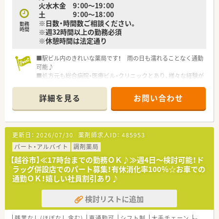
火水木金 9：00～19：00
土 9：00～18：00
※日数・時間数ご相談ください。
勤務
時間
※週32時間以上の勤務必須
※休憩時間は法定通り
■駅ビル内のきれいな薬局です！ 雨の日も濡れることなく通勤
可能♪
■処方元も総合病院・医療ビル・クリニックとあり、様々な経験が
積めます。
■教育研修制度には力を入れている企業でスキルアップで環境
詳細を見る
お問い合わせ
です♪
・・＊ 企業の特徴 ＊・・
■首都圏を中心に店舗展開をしている調剤薬局です。
更新日：
2026/07/30
薬剤師求人ID：
485953
■あえて全国展開せず、地域に根ざした店舗運営で近隣の皆さん
の健康なライフスタイルの実現を目指しています。
パート・アルバイト
調剤薬局
■監査システムの導入等安心してお仕事できる体制が整ってい
【越谷市】≪17時台までの勤務ＯＫ♪≫週4日～検討可能！ド
ます。
ラッグ併設店でのパート募集！有休消化率100％☆お車での
■社宅や各種保険制度など安心して働ける福利厚生を用意して
通勤ＯＫ！嬉しい社員割引あり♪
います。
■将来のキャリアパスが豊富で女性管理職の方も多く活躍され
検討リストに追加
ています。
残業なし(ほぼなし含む)
車通勤可
シフト制
大手チェーン
~18時