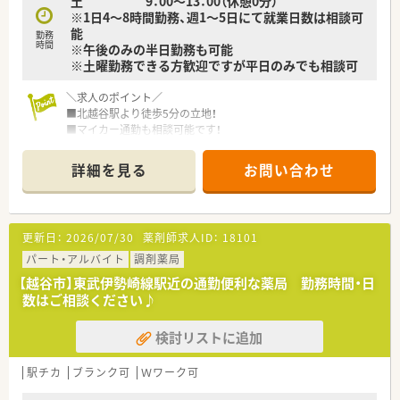
土 9：00～13：00（休憩0分）
※1日4～8時間勤務、週1～5日にて就業日数は相談可
能
勤務
時間
※午後のみの半日勤務も可能
※土曜勤務できる方歓迎ですが平日のみでも相談可
＼求人のポイント／
■北越谷駅より徒歩5分の立地！
■マイカー通勤も相談可能です！
■土曜日はシフトにより13時までの勤務になります。
■内科・循環器をメインに1日約50枚程度の処方箋を応需してい
詳細を見る
お問い合わせ
ます。
■薬剤師は常時2名体制になります。
＼こんな会社です／
更新日：
2026/07/30
薬剤師求人ID：
18101
■越谷市で2店舗の調剤薬局を運営している会社です。
■患者さんだけでなく、薬剤師さんにも愛される薬局をつくりた
パート・アルバイト
調剤薬局
い。そんな思いで立ち上げた薬局です。
【越谷市】東武伊勢崎線駅近の通勤便利な薬局 勤務時間・日
■地域密着型の薬局で、地元の方との交流も盛んです。
数はご相談ください♪
■パート薬剤師も多数活躍されています。
検討リストに追加
駅チカ
ブランク可
Ｗワーク可