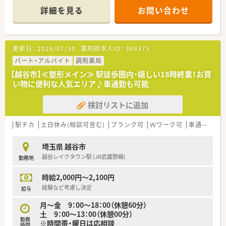
せん。
詳細を見る
お問い合わせ
・・＊企業の特徴＊・・
■埼玉県内に5店舗展開しています。
■店舗のほとんどは越谷市内にございますので、転勤の可能性は
更新日：
2026/07/30
薬剤師求人ID：
369375
ありません。
■働いている方々も気さくな方々ばかりで、大変働きやすい環境
パート・アルバイト
調剤薬局
です。
【越谷市】≪整形メイン≫ 駅徒歩圏内・嬉しい18時終業！お買
い物に便利な人気エリア♪車通勤も可能
検討リストに追加
駅チカ
土日休み(相談可含む)
ブランク可
Ｗワーク可
車通勤可
埼玉県 越谷市
越谷レイクタウン駅 (JR武蔵野線)
勤務地
時給2,000円～2,100円
経験など考慮し決定
給与
月～金 9：00～18：00（休憩60分）
土 9：00～13：00（休憩00分）
勤務
※時間帯・曜日は応相談
時間