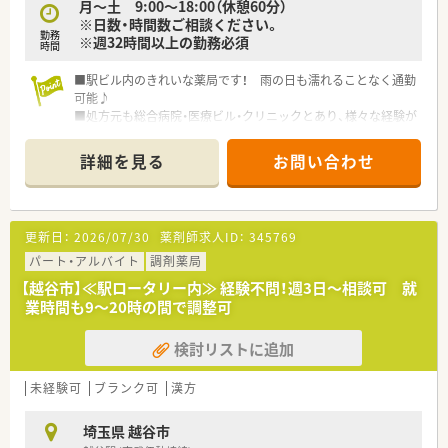
月～土 9:00～18:00（休憩60分）
※日数・時間数ご相談ください。
勤務
※週32時間以上の勤務必須
時間
■駅ビル内のきれいな薬局です！ 雨の日も濡れることなく通勤
可能♪
■処方元も総合病院・医療ビル・クリニックとあり、様々な経験が
積めます。
■教育研修制度には力を入れている企業でスキルアップで環境
詳細を見る
お問い合わせ
です♪
・・＊ 企業の特徴 ＊・・
■首都圏を中心に店舗展開をしている調剤薬局です。
更新日：
2026/07/30
薬剤師求人ID：
345769
■あえて全国展開せず、地域に根ざした店舗運営で近隣の皆さん
の健康なライフスタイルの実現を目指しています。
パート・アルバイト
調剤薬局
■監査システムの導入等安心してお仕事できる体制が整ってい
【越谷市】≪駅ロータリー内≫ 経験不問！週3日～相談可 就
ます。
業時間も9～20時の間で調整可
■社宅や各種保険制度など安心して働ける福利厚生を用意して
います。
検討リストに追加
■将来のキャリアパスが豊富で女性管理職の方も多く活躍され
ています。
未経験可
ブランク可
漢方
埼玉県 越谷市