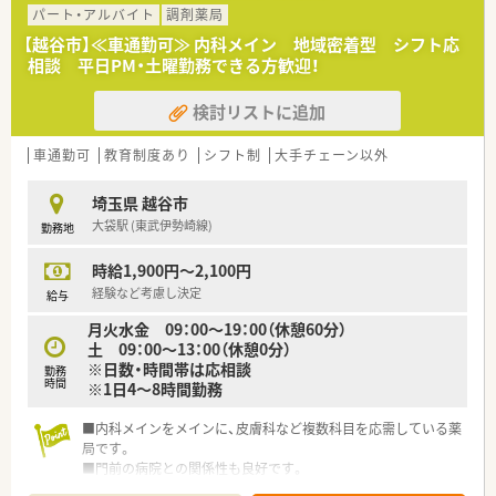
薬局長・エリアマネージャーを始め、その方の適性によっては
パート・アルバイト
調剤薬局
医療モールの企画開発部門など、様々なジャンルへ挑戦できるフ
【越谷市】≪車通勤可≫ 内科メイン 地域密着型 シフト応
ィールドがあります。
相談 平日PM・土曜勤務できる方歓迎！
自分のペースで、着実に成長していきたいと考える方に特にオ
ススメの企業です。
検討リストに追加
■スキルアップ
クリニック受けの店舗をメインに展開しており、ご自分のペー
スでスキルアップできる環境です。
車通勤可
教育制度あり
シフト制
大手チェーン以外
埼玉県 越谷市
大袋駅 (東武伊勢崎線)
勤務地
時給1,900円～2,100円
経験など考慮し決定
給与
月火水金 09：00～19：00（休憩60分）
土 09：00～13：00（休憩0分）
※日数・時間帯は応相談
勤務
時間
※1日4～8時間勤務
■内科メインをメインに、皮膚科など複数科目を応需している薬
局です。
■門前の病院との関係性も良好です。
■地域密着型の小さな薬局で、地元の患者さんとの交流も絶えま