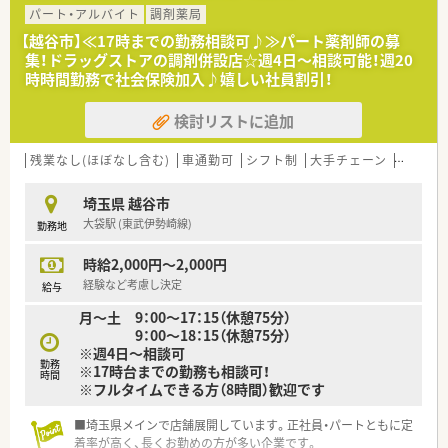
■社長含む経営陣内に薬剤師がおり、経営的な視点だけでなく薬
パート・アルバイト
調剤薬局
剤師としての視点も大事にされています。
【越谷市】≪17時までの勤務相談可♪≫パート薬剤師の募
■薬剤師の専門性を高めるため、教育に力を入れています（新入
集！ドラッグストアの調剤併設店☆週4日～相談可能！週20
社員研修、各種セミナー、通信教育、月1回の薬剤メーカーによる
時時間勤務で社会保険加入♪嬉しい社員割引！
新薬の勉強会など）
■有給消化率は70％を超え、6連休などの長期休暇の取得も可能
検討リストに追加
です。
残業なし(ほぼなし含む)
車通勤可
シフト制
大手チェーン
~18時
埼玉県 越谷市
大袋駅 (東武伊勢崎線)
勤務地
時給2,000円～2,000円
経験など考慮し決定
給与
月～土 9：00～17：15（休憩75分）
9：00～18：15（休憩75分）
※週4日～相談可
勤務
※17時台までの勤務も相談可！
時間
※フルタイムできる方（8時間）歓迎です
■埼玉県メインで店舗展開しています。正社員・パートともに定
着率が高く、長くお勤めの方が多い企業です。