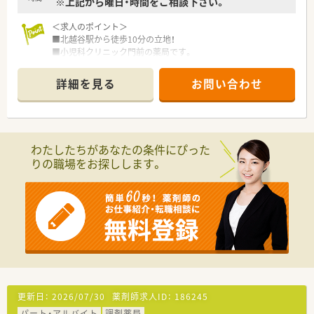
※上記から曜日・時間をご相談下さい。
＜求人のポイント＞
■北越谷駅から徒歩10分の立地！
■小児科クリニック門前の薬局です。
■週20時間以上の勤務で社会保険加入可能です！
■大手調剤チェーンの薬局で経営も安定しています♪
詳細を見る
お問い合わせ
＜会社のポイント＞
■母体は病医院専門の経営コンサルティング企業です。
全国に調剤薬局を550店舗以上展開しています。
■薬局事業だけでなく、クリニックモールの企画・運営や医療機
わたしたちがあなたの条件にぴった
器のリースなど幅広く事業を展開しております。
りの職場をお探しします。
■勤務地や転勤の有無など、希望により働き方を選択できます。
■転勤のない働き方も可能です。入社後に「転勤あり」から「転勤
なし」へ働き方を変更することもできます。
■電子薬歴・ピッキングサポートシステムを導入しています。
全店舗にて統一されています。
■育休復帰率は100％！
育児休業は、最大3歳に達した月の末日まで延長可能です。
「短時間勤務制度」もあり、子育てと両立しながら勤務できる環
境です。
その他、介護休暇への「短時間勤務制度」があり、サポートが充実
しております。
更新日：
2026/07/30
薬剤師求人ID：
186245
■結婚・出産、お子さんの入学など
パート・アルバイト
調剤薬局