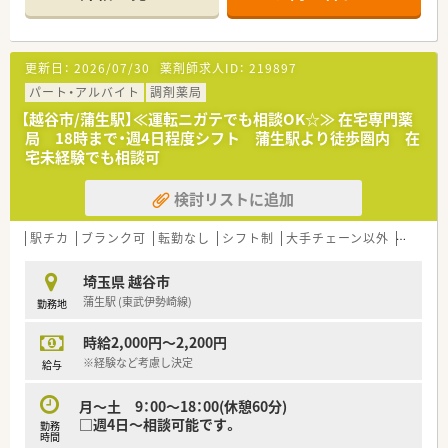
ど、地域医療への貢献に挑戦し続けます。
近い将来、全店舗調剤併設化にできるよう積極的に推進してい
きます。
■豊富なキャリアパスがあります！
更新日：
2026/07/30
薬剤師求人ID：
219897
幅広い事業を持つので、自由なキャリアパスを描くことができ
ます。
パート・アルバイト
調剤薬局
現場にこだわるスペシャリストから、本社で経営を担う幹部ま
【越谷市/蒲生駅】≪運転ニガテでも相談OK☆≫ 在宅専門薬
で最大限に応援していきます。
局 18時まで・週4日程度シフト 蒲生駅より徒歩圏内 在
店舗・薬局だけでなく重要なポジションも薬剤師が担当してい
宅未経験でも相談可
ます。
■教育・研修制度
検討リストに追加
職種や職域に合わせ、豊富な社内研修や外部組織と連携した研
修を用意しています。
■福利厚生・手当
駅チカ
ブランク可
転勤なし
シフト制
大手チェーン以外
在宅
No.1企業として、長く働ける職場環境を創っていきます！
出産した後も安心して勤務ができるように時短制度の延長を
埼玉県 越谷市
していきます。
蒲生駅 (東武伊勢崎線)
勤務地
育児休暇は3歳まで取得が可能で、時短制度は小学5年生まで
時短勤務ができるよう変更予定です。
時給2,000円～2,200円
※経験など考慮し決定
給与
月～土 9：00～18：00(休憩60分)
□週4日～相談可能です。
勤務
時間