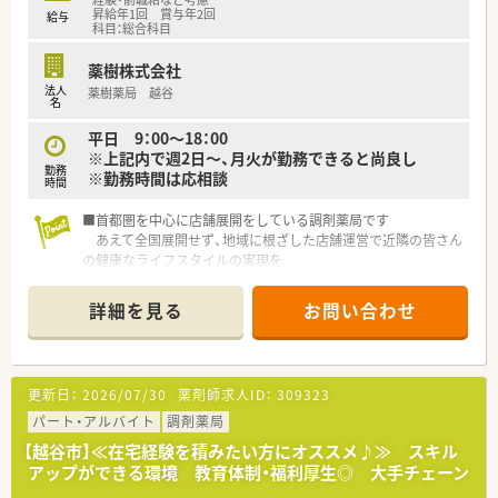
昇給年1回 賞与年2回
給与
科目：総合科目
薬樹株式会社
法人
薬樹薬局 越谷
名
平日 9：00～18：00
※上記内で週2日～、月火が勤務できると尚良し
勤務
※勤務時間は応相談
時間
■首都圏を中心に店舗展開をしている調剤薬局です
あえて全国展開せず、地域に根ざした店舗運営で近隣の皆さん
の健康なライフスタイルの実現を
目指しています
■監査システムの導入等安心してお仕事できる体制が整ってい
詳細を見る
お問い合わせ
ます
■社宅や各種保険制度など安心して働ける福利厚生を用意して
います
更新日：
2026/07/30
薬剤師求人ID：
309323
パート・アルバイト
調剤薬局
【越谷市】≪在宅経験を積みたい方にオススメ♪≫ スキル
アップができる環境 教育体制・福利厚生◎ 大手チェーン