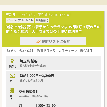
周りに駐車場は広く確保されています。
車通勤が可能ですが、東川口駅・新越谷駅から門前病院行きの送
迎バスもあり、利用可能です。
薬局内は白を基調とした広々とした待合室があり、投薬台は3台
更新日：
2026/07/30
薬剤師求人ID：
472187
（うち1台は座り投薬）あります。
パート・アルバイト
調剤薬局
調剤室も広く、ストレスなく動くことができます。
長らく紙薬歴でしたが、2022年に電子薬歴を導入されました。
【越谷市/越谷駅】≪若手からベテランまで相談可≫ 駅の目の
患者様のほとんどは治療により症状が安定されている為、
前♪ 総合応需 大手ならではの手厚い福利厚生
患者様対応で困ってしまう事態は非常に稀とのことです。
またほとんどが予約処方のため業務の見通しが立てやすく、残業
検討リストに追加
は殆ど発生しません。
駅チカ
週32h以上
教育制度あり
大手チェーン
総合科目
埼玉県 越谷市
越谷駅 (東武伊勢崎線)
勤務地
時給2,000円～2,200円
経験など考慮し決定
給与
薬樹株式会社
法人
薬樹薬局 越谷駅東口店
名
月 9：00～21：00