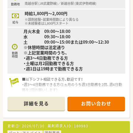
南越谷駅 (JR武蔵野線)／新越谷駅 (東武伊勢崎線)
勤務地
時給1,800円～2,000円
※調剤経験・就業時間数により異なる
給与
※未経験者は1,800円スタート
月火木金 09:00～18:00
水 09:30～18:00
土 09:00～15:00または09:00～12:30
※休憩時間は法定通り
※上記営業時間のうち、
勤務
時間
・週3～4日勤務できる方
・土曜は月2回勤務できる方
・週1日は19時まで勤務できる方
■以下シフト相談できる方、歓迎です！
・週3～4日勤務できる方（1ヵ月のうち週3日勤務を2回、週4日勤
務を2回お願いします）
・土曜月2回勤務できる方
・週1日で19時まで勤務できる方
詳細を見る
お問い合わせ
■駅前にあるので通勤には非常に便利♪お仕事後にお買い物を
して帰宅できる好立地です。
■お人柄重視の採用！スキルに自信がない方も丁寧に教えます。
更新日：
2026/07/30
薬剤師求人ID：
180983
・・＊ 薬局の特徴 ＊・・
■越谷市内にて2店舗を運営する企業です。