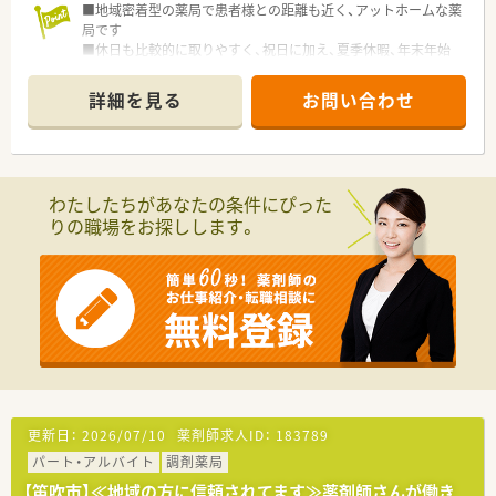
■地域密着型の薬局で患者様との距離も近く、アットホームな薬
局です
■休日も比較的に取りやすく、祝日に加え、夏季休暇、年末年始
休暇もございます。
■週休2.5日も相談可能
詳細を見る
お問い合わせ
わたしたちがあなたの条件にぴった
りの職場をお探しします。
更新日：
2026/07/10
薬剤師求人ID：
183789
パート・アルバイト
調剤薬局
【笛吹市】≪地域の方に信頼されてます≫薬剤師さんが働き