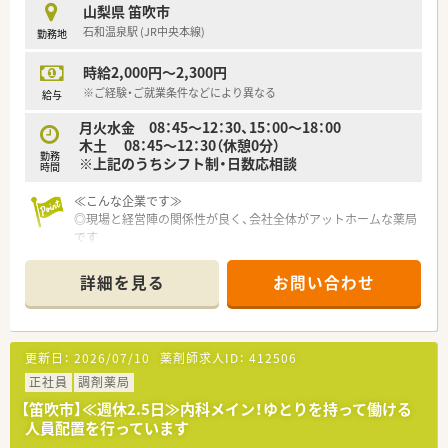
山梨県 笛吹市
石和温泉駅 (JR中央本線)
勤務地
時給2,000円～2,300円
※ご経験・ご就業条件などにより異なる
給与
月火水金 08：45～12：30、15：00～18：00
木土 08：45～12：30（休憩0分）
勤務
※上記のうちシフト制・日数応相談
時間
≪こんな企業です≫
◎現場と経営陣の関係性が良く、会社全体がアットホームな薬局
です
◎薬局運営の他、不動産事業なども行っているため、安定した収
益のある企業です
詳細を見る
お問い合わせ
◎年収ベースが高く、スタートから600万円以上での採用も検討
可能です
更新日：
2026/07/10
薬剤師求人ID：
412506
正社員
調剤薬局
【笛吹市】≪週休2.5日≫内科メイン！ゆとりを持って働ける
人員配置を行っています