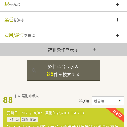
駅
を選ぶ
業種
を選ぶ
雇用/給与
を選ぶ
詳細条件を表示
条件に合う求人
88
件を
検索する
88
件の薬剤師求人
並び順
更新日：
2026/08/07
薬剤師求人ID：
566718
正社員
調剤薬局