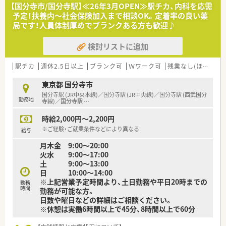
■役職に関わらずフラットに意見交換ができる組織運営を徹底
【国分寺市/国分寺駅】≪26年3月OPEN≫駅チカ、内科を応需
しており、全員が主役となって行動する方針を掲げています。
予定！扶養内～社会保険加入まで相談OK。定着率の良い薬
■過剰な設備投資を抑えることで利益を社員へ最大限に還元す
局です！人員体制厚めでブランクある方も歓迎♪
る姿勢を持っており、高待遇と働きやすさの向上に努めていま
す。
検討リストに追加
駅チカ
週休2.5日以上
ブランク可
Ｗワーク可
残業なし(ほぼなし含む)
東京都 国分寺市
国分寺駅 (JR中央本線)／国分寺駅 (JR中央線)／国分寺駅 (西武国分
勤務地
寺線)／国分寺駅
…
時給2,000円～2,200円
※ご経験・ご就業条件などにより異なる
給与
月木金 9:00～20:00
火水 9:00～17:00
土 9:00～13:00
日 10:00～14:00
※上記営業予定時間より、土日勤務や平日20時までの
勤務
時間
勤務が可能な方。
日数や曜日などの詳細はご相談ください。
※休憩は実働6時間以上で45分、8時間以上で60分