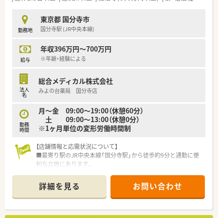
■自動監査システムや自動混注器などの最新技術を店舗へ順次
導入しています。
東京都 国分寺市
薬剤師の業務負担を減らし、患者様の服薬管理・指導へより注
国分寺駅 (JR中央本線)
勤務地
力できる体制を整えています。
■経験の少ない方には、OJT研修なども用意されています。（e-ラ
年収396万円～700万円
ーニングは全額補助で受講が可能）
■財形貯蓄?インフルエンザ補助制度?確定拠出年金など様々制
※年齢・経験による
給与
度があります。
総合メディカル株式会社
＼ 働きやすい環境あり ／
法人
みよの台薬局 国分寺店
■試用期間経過後、入社日に合わせて有休(日数変動)が付与され
名
るので病欠などでも安心です。
月～金 09:00～19:00（休憩60分）
■有休は、みんなで助け合い取得するという社風なので消化率は
土 09:00～13:00（休憩0分）
84%と非常に高い水準です。
勤務
※1ヶ月単位の変形労働時間制
■育休はお子様が3歳になる迄、時短制度はお子様が小学生にな
時間
るまで取得を延長する事が可能です。
■中途入社の多くは、入社の決め手は「薬局の雰囲気」良かった
【店舗情報と応需状況について】
という意見が圧倒的多く、
■最寄り駅のJR中央本線「国分寺駅」から徒歩約9分と通勤に便
働きやすい社風が影響しており、医療業界では高水準の人材定
利な立地にあります。
着率97％と非常に高いです。
■整形外科や内科、眼科など多様な科目を応需しており、1日の
■ノルマなども無くノビノビと成長する環境を意識している為、
処方箋枚数は約90枚です。
詳細を見る
お問い合わせ
非常に働きやすい社風です。
■薬剤師は正社員3名とパート2名が在籍しており、事務員と協
力しながら業務を進めています。
【募集背景と求める人物像について】