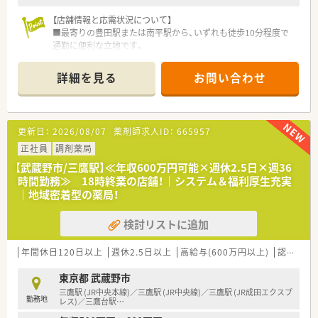
【店舗情報と応需状況について】
■最寄りの豊田駅または南平駅から、いずれも徒歩10分程度で
通勤に便利な立地です。
■近隣のクリニックより内科や小児科を主に応需し一日平均約
80枚の処方箋を扱います。
詳細を見る
お問い合わせ
■薬剤師は正社員3名とパート2名が在籍し、
事務スタッフと協力して業務を進めています。
【募集背景と求める人物像について】
更新日：
2026/08/07
薬剤師求人ID：
665957
■今回は今後の店舗体制をより強化していくための、増員を目的
とした募集です。
正社員
調剤薬局
■在宅医療の業務に前向きに取り組んでいただける、意欲のある
【武蔵野市/三鷹駅】≪年収600万円可能×週休2.5日×週36
方を歓迎します。
時間勤務≫ 18時終業の店舗！｜システム＆福利厚生充実
■将来的に薬局長やマネジメント層を目指したいという向上心
｜地域密着型の薬局！
のある方も是非ご応募下さい。
検討リストに追加
【やりがい/おすすめポイント】
■年間休日が156日となる働き方も選べ、オンとオフのメリハリ
をつけられるのが魅力です。
年間休日120日以上
週休2.5日以上
高給与(600万円以上)
認定薬剤師取得支援あり
■在宅の専門性を高めたり、管理職を目指したりと多様なキャリ
アパスを描くことができます。
東京都 武蔵野市
■海外研修をはじめとする手厚い教育制度を活用し、薬剤師とし
三鷹駅 (JR中央本線)／三鷹駅 (JR中央線)／三鷹駅 (JR成田エクスプ
勤務地
て成長し続けられます。
レス)／三鷹台駅
…