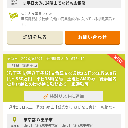
勤務
※平日のみ、14時までなども応相談
最適な環境です。
時間
■心療内科のご経験を活かしたい方や、未経験でも学びたい意欲
のある方におすすめです。
≪こんな薬局です≫
■高尾駅より徒歩6分程の商業施設内に入っている調剤薬局で
す。
■内科・小児科・眼科・皮膚科をメインとしている店舗です。
■商業施設内なので、お昼休憩やお買い物も大変便利です♪
詳細を見る
お問い合わせ
≪企業特徴≫
■関東圏内に約15店舗を展開する調剤薬局チェーンです。
■全国に700店舗以上展開、中心部や駅構内にも出店している調
更新日：
2026/08/07
薬剤師求人ID：
675442
剤薬局のグループ会社です。
■95%がマンツーマンでの出店
正社員
調剤薬局
処方元との関係性がスムーズになることにより、
【八王子市/西八王子駅】★急募★≪週休2.5日≫年収500万
検査値データの共有など含めて他の調剤薬局では経験できな
円～550万円 平日18時閉局 土曜日AMのみ 徒歩圏内
い業務提携を行っております。
の別店舗との掛け持ち勤務あり 車通勤可
マンツーマンで出店するからこそ、患者様ともより深い関係性
を持って対応できます。
検討リストに追加
■駅中や複合店舗開発も行っており、OTCも学びたい方にもピッ
タリな薬局です。
週休2.5日以上
週32h以上
残業なし(ほぼなし含む)
転勤なし
車通
東京都 八王子市
西八王子駅 (JR中央本線)／西八王子駅 (JR中央線)
勤務地