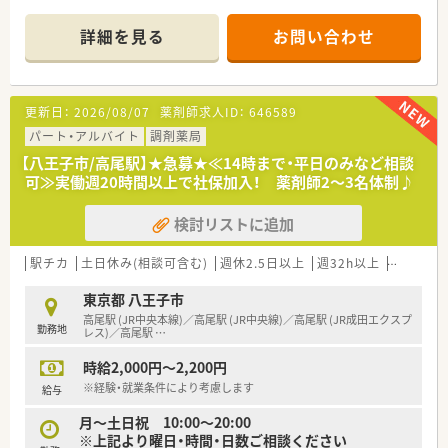
■心療内科や精神科をメインに応需しており、処方箋枚数は1日
あたり40～50枚です。
詳細を見る
お問い合わせ
■薬剤師は常勤1名とパート1名、事務員2名が在籍しており、今
回は管理薬剤師候補としての採用となります。
【求人情報について】
更新日：
2026/08/07
薬剤師求人ID：
646589
■年間休日140日と非常に多く、ワークライフバランスを重視す
る方におすすめです。
パート・アルバイト
調剤薬局
■木曜、日曜、祝日に加えて隔週で火曜日が休みのため、月の半
【八王子市/高尾駅】★急募★≪14時まで・平日のみなど相談
分が週休3日制です。
可≫実働週20時間以上で社保加入！ 薬剤師2～3名体制♪
■夏季休暇と年末年始休暇はそれぞれ最低5日付与されるため、
長期休暇も楽しめます。
検討リストに追加
【勤務実態について】
■残業は月平均2～3時間とほとんどなく、定時で帰宅できる日
駅チカ
土日休み(相談可含む)
週休2.5日以上
週32h以上
ブランク
が多い職場です。
■勤務時間は火曜日のみ16時までとなっており、早く帰宅した
東京都 八王子市
い日もあります。
高尾駅 (JR中央本線)／高尾駅 (JR中央線)／高尾駅 (JR成田エクスプ
勤務地
■プライベートの時間を大切にしたい方にとって理想的な環境
レス)／高尾駅
…
が整っています。
時給2,000円～2,200円
【こんな方にオススメ】
※経験・就業条件により考慮します
給与
■年間休日140日と非常に多いため、プライベートの時間を確保
月～土日祝 10:00～20:00
したい方におすすめです。
※上記より曜日・時間・日数ご相談ください
■転勤がなく、一つの店舗で地域に貢献したいと考えている方に