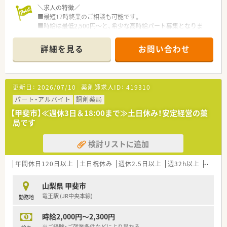
＼求人の特徴／
■最短17時終業のご相談も可能です。
■時給は最低2,500円～と、希少な高時給パート募集となりま
す。
■土曜日のご勤務が可能な方、歓迎致します。
詳細を見る
お問い合わせ
＼店舗の特徴／
■JR中央本線の韮崎駅から徒歩または車で約7分と、電車でもマ
イカーでも通勤しやすい立地にあります。
更新日：
2026/07/10
薬剤師求人ID：
419310
■主に近隣のクリニックから皮膚科の処方箋を応需しており、専
門性を高めていきたい方に最適な環境です。
パート・アルバイト
調剤薬局
■1日の処方箋枚数は30枚から40枚程度で、薬剤師1名から2名
【甲斐市】≪週休3日＆18:00まで≫土日休み！安定経営の薬
体制でゆとりを持って業務に取り組めます。
局です
＼企業の特徴／
検討リストに追加
■山梨県内に6店舗展開している調剤薬局です。
■4店舗は皮膚科の単科、2店舗は内科をメインにしている比較
的軽量科目を対応しております。
年間休日120日以上
土日祝休み
週休2.5日以上
週32h以上
ブラン
■クリニックの依頼のみに対応し、薬局立ち上げをしております
為、医師との関係値はどこも良好です。
山梨県 甲斐市
竜王駅 (JR中央本線)
勤務地
時給2,000円～2,300円
※ご経験・ご就業条件などにより異なる