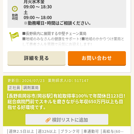
月火水木金
09:00 ～ 18:30
土
勤務
09:00 ～ 18:00
時間
※勤務曜日・時間はご相談ください。
■長野県内に展開する中堅チェーン薬局
■地域のみなさんの健康をサポート！■地域のかかりつけ薬局と
して患者さんを笑顔で元気にお迎えします！
■健康教室や栄養相談など、予防医療にも関与し地域の健康寿命
を支えています！
詳細を見る
お問い合わせ
更新日：
2026/07/23
薬剤師求人ID：
517147
正社員
調剤薬局
【長野県岡谷市/岡谷駅】有給取得率100％で年間休日123日！
総合病院門前でスキルを磨きながら年収650万円以上も目
指せる好環境です。
検討リストに追加
週休2.5日以上
週32h以上
ブランク可
車通勤可
高給与(600万円以上)