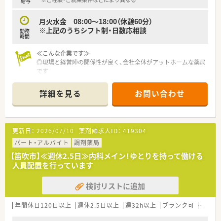
給与
月火水金 08:00～18:00（休憩60分）
※上記のうちシフト制・日数応相談
勤務
時間
≪こんな企業です≫
◎現場と経営陣の関係性が良く、会社全体がアットホームな薬局
です
◎薬局運営の他、不動産事業なども行っているため、安定した収
益のある企業です
詳細を見る
お問い合わせ
◎年収ベースが高く、スタートから600万円以上での採用も検討
可能です
更新日：
2026/07/10
薬剤師求人ID：
419304
パート・アルバイト
調剤薬局
【笛吹市】≪週休2.5日≫内科メイン！ゆとりを持って働ける
人員配置を行っています
検討リストに追加
年間休日120日以上
週休2.5日以上
週32h以上
ブランク可
残業な