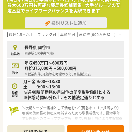
い方の夢を後押ししています。
最大600万円も可能な薬局長候補募集。大手グループの安
■地域住民の健康サポートや医療機関との連携を重視し、質の高
定基盤でライフワークバランスを実現できます
い医療サービスを提供しています。
検討リストに追加
【求人情報について】
■正社員としての採用で、年収は経験や能力を考慮して500万円
から650万円程度となります。
週休2.5日以上
ブランク可
車通勤可
高給与(600万円以上)
シフト
■年間休日は123日と非常に多く確保されており、仕事とプライ
ベートの両立が可能な環境です。
長野県 岡谷市
■昇給は年に1回実施されており、日々の業務実績や貢献度がし
岡谷駅 (JR中央本線)
勤務地
っかりと給与に反映されます。
年収450万円～600万円
【勤務実態について】
月給375,000円～500,000円
■有給休暇の取得率は100％を誇っており、希望した日程で休暇
給与
※就業条件、経験等を考慮のうえ、面接後決定。
を取りやすい職場環境です。
月～金 9:00～18:30
■処方箋枚数に対して人員が厚く配置されているため、一人ひと
土 9:00～13:00
りの業務負担が軽減されています。
※週40時間勤務の月単位の間変形労働制とする
■夏季休暇は7月から9月の間で3日間取得可能であり、混雑を避
勤務
時間
※休憩時間60分以上、その他法定通りとする
けた時期にリフレッシュできます。
＼次期リーダー候補として活躍を！／（岡谷市エリア担当より）
現職の薬局長の負担を軽減するための増員募集です。最短半年
で管理職へのステップアップも可能で、役職手当により年収600
万円以上を目指せる絶好のキャリア機会です。
詳細を見る
お問い合わせ