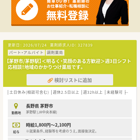
更新日：
2026/07/24
薬剤師求人ID：
327839
パート・アルバイト
調剤薬局
【茅野市/茅野駅】＜明るく・笑顔のある方歓迎＞週3日シフト
応相談！地域のかかりつけ薬局です。
検討リストに追加
土日休み(相談可含む)
週休2.5日以上
週32h以上
未経験可
ブラン
長野県 茅野市
茅野駅 (JR中央本線)
勤務地
時給1,800円～2,100円
※就業条件、経験等を考慮のうえ、面接後決定。
給与