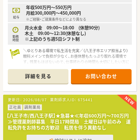
年収500万円～550万円
月給300,000円～450,000円
給与
※ご経験・ご就業条件などにより異なる
月火水金 09:00～18:00 (休憩90分)
木土 09:00～12:30(休憩なし)
勤務
※上記のうち週5日シフト制
時間
＼ゆとりある環境で私生活を充実／（八王子市エリア担当より）
眼科メインで負担が少なく、お昼休憩もたっぷり取れる環境で
す。残業もほぼないので、仕事終わりの時間も大切にしたい方に
最適ですよ。
＊------------------------------------------＊
詳細を見る
お問い合わせ
【店舗情報と応需状況について】
■近隣の眼科クリニックをメインに応需しており、処方箋の枚数
は1日平均50枚程度と落ち着いたペースで業務に励めます。
■眼科の処方は点眼薬が中心で重たい薬剤が少ないため、調剤や
更新日：
2026/08/07
薬剤師求人ID：
675441
監査の際の身体的な負担が非常に少なく働きやすい環境です。
■JR中央線の西八王子駅からバスで15分ほどの場所に位置して
正社員
調剤薬局
おり、マイカーでの通勤も可能なので日々の通いも快適です。
【八王子市/西八王子駅】★急募★≪年収600万円～700万円
≫管理薬剤師募集 平日17時閉局 土曜日は午前のみ 運
【募集背景と求める人物像について】
転免許をお持ちの方歓迎 転居を伴う異動なし
■今後の安定した店舗運営に向けた定期採用として、即戦力とな
って活躍いただける正社員の薬剤師の方を募集しております。