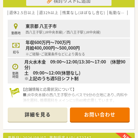
検討リストに追加
■一人薬剤師としての勤務も柔軟に対応でき、日々変化する業界
の中で自ら創意工夫を凝らして行動できる方を求めています。
■店舗間の移動や社用車の運転を伴うため、普通自動車運転免許
週休2.5日以上
週32h以上
残業なし(ほぼなし含む)
転勤なし
車通
を保有し周囲の状況に合わせて柔軟に動ける方を歓迎します。
東京都 八王子市
【勤務実態について】
西八王子駅 (JR中央本線)／西八王子駅 (JR中央線)
勤務地
■開局時間は夕方18時までとなっており、残業もほとんど発生
しないため、夜のプライベートな時間を大切に過ごせます。
年収600万円～700万円
■週休2.5日以上の休日が確保されているほか、夏季休暇5日や年
月給400,000円～500,000円
末年始休暇6日など、年間を通してリフレッシュ可能です。
給与
※ご経験・ご就業条件などにより異なる
■土曜日の勤務は午前中のみとなっており、週末の午後から時間
月火水木金 09:00～12:00/13:30～17:00 (休憩90
を有効活用できるため、家族や友人との予定も立てやすいです。
分)
土 09:00～12:00(休憩なし)
【法人特徴について】
勤務
時間
※上記のうち週5日シフト制
■東京都八王子市内に特化して3店舗を展開しているため、無理
な転勤や遠方への異動を心配することなく腰を据えて働けま
す。
【店舗情報と応需状況について】
■駅前やクリニックビルなど多種多様な店舗形態を運営してお
■JR中央本線の西八王子駅からバスで9分の立地にあり、内科や
り、地域に根差した薬局経営を長年続けている安定企業です。
消化器科、循環器科をメインに1日40枚応需しています。
■全店舗においてお昼の時間帯に一度閉局する体制を整えてお
■薬剤師1名と事務員1名の少人数体制で運営しており、一人ひ
り、業務と休憩の時間を明確に分ける社風が浸透しています。
とりの患者様に対して丁寧に向き合える環境が整っています。
詳細を見る
お問い合わせ
■近隣のクリニックに合わせた診療科目を応需しており、糖尿病
内科やリハビリテーション科などの処方箋も扱っています。
【法人特徴について】
更新日：
2026/08/07
薬剤師求人ID：
672747