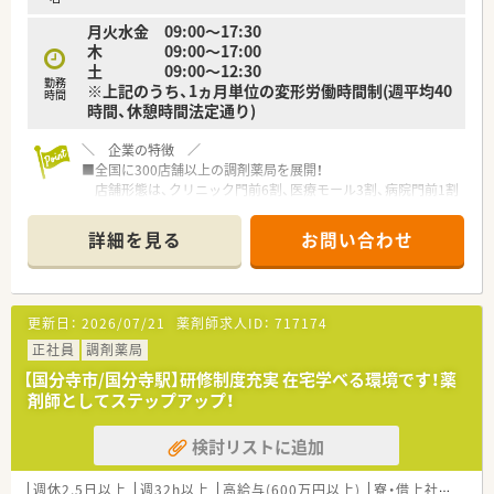
ています。
月火水金 09:00～17:30
■子育てをしながら時短勤務制度を活用している薬剤師も多く、
木 09:00～17:00
小学校卒業まで勤務時間を調整しながらキャリアを継続させて
土 09:00～12:30
います。
勤務
※上記のうち、1ヵ月単位の変形労働時間制(週平均40
■男性のエリアマネージャーも1ヶ月以上の育児休暇を取得する
時間
時間、休憩時間法定通り)
など、性別を問わず家庭と仕事を両立させる文化が定着していま
す。
＼ 企業の特徴 ／
■全国に300店舗以上の調剤薬局を展開！
店舗形態は、クリニック門前6割、医療モール3割、病院門前1割
になります。
■新規医療モールの自社開発や出店を毎年続けており、着実に店
詳細を見る
お問い合わせ
舗数を伸ばしています。
M&Aだけではなく自社開発を積極的に進めることで、安定し
た店舗展開を実現しています。
■月平均の所定労働時間は161時間と少なく、残業も全社平均11
更新日：
2026/07/21
薬剤師求人ID：
717174
時間程と労働時間も少なめです。
■医療モール出店では、殆どのドクターを誘致し開局している経
正社員
調剤薬局
緯もあり処方医との関係性は
【国分寺市/国分寺駅】研修制度充実 在宅学べる環境です！薬
非常に良好なので疑義照会などでスムーズです。
剤師としてステップアップ！
■薬剤師のスペシャリストとして、在宅医療や漢方といった専門
分野を極める道も用意されています。
検討リストに追加
■マネージャーや支店長、採用・教育などの人事業務、医療モール
開発といった新規開発に携わるなど、活躍できるチャンスが多
い企業です。
週休2.5日以上
週32h以上
高給与(600万円以上)
寮・借上社宅あり