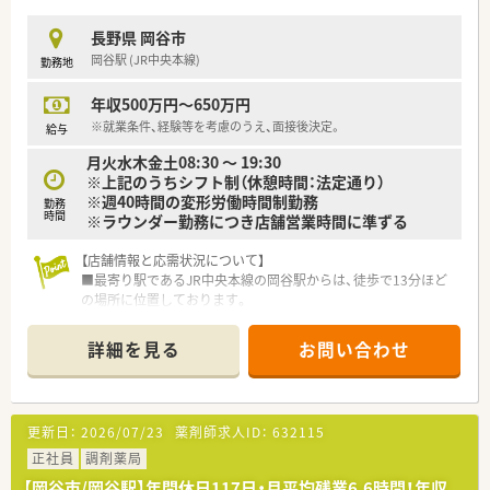
長野県 岡谷市
岡谷駅 (JR中央本線)
勤務地
年収500万円～650万円
※就業条件、経験等を考慮のうえ、面接後決定。
給与
月火水木金土08:30 ～ 19:30
※上記のうちシフト制（休憩時間：法定通り）
※週40時間の変形労働時間制勤務
勤務
時間
※ラウンダー勤務につき店舗営業時間に準ずる
【店舗情報と応需状況について】
■最寄り駅であるJR中央本線の岡谷駅からは、徒歩で13分ほど
の場所に位置しております。
■処方箋は近隣の総合病院から広域に面で応需しており、1日平
均40枚程度＋施設在宅を応需されています。
詳細を見る
お問い合わせ
■1日の処方箋枚数に対して常時3名の薬剤師を配置しており、
非常にゆとりある人員体制です。
【法人特徴について】
更新日：
2026/07/23
薬剤師求人ID：
632115
■山梨県と長野県に店舗を展開しており、地域に根差した薬局運
営を行っている企業です。
正社員
調剤薬局
■独立支援制度が整備されており、将来的に自身の薬局を持ちた
【岡谷市/岡谷駅】年間休日117日・月平均残業6.6時間！年収