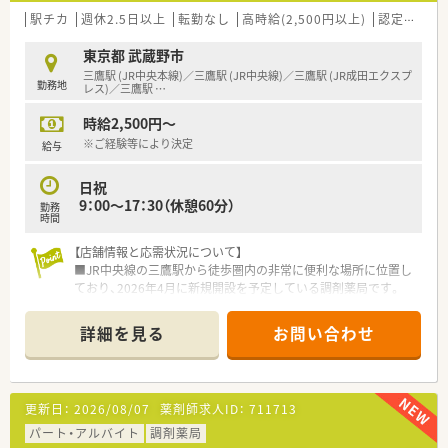
や加算取得に対して前向きな方を求めています。
駅チカ
週休2.5日以上
転勤なし
高時給(2,500円以上)
認定薬剤師取得支援あり
■今後は在宅業務の件数をさらに増やしていく方針であるため、
業務での車の運転が可能な方を歓迎しています。
東京都 武蔵野市
三鷹駅 (JR中央本線)／三鷹駅 (JR中央線)／三鷹駅 (JR成田エクスプ
勤務地
【勤務実態について】
レス)／三鷹駅
…
■週休2.5日制をしっかりと導入しており、仕事とプライベート
時給2,500円～
のメリハリをつけた働き方を実現できます。
■残業代については1分単位で全額支給される仕組みのため、働
※ご経験等により決定
給与
いた分だけきちんと還元されるので安心です。
■それぞれの店舗に人員を手厚く配置していることから、スタッ
日祝
フ同士で有給休暇を非常に取得しやすい環境です。
9：00～17：30（休憩60分）
勤務
時間
【法人特徴について】
■東京や神奈川、埼玉のエリアを中心に10数店舗の調剤薬局を
【店舗情報と応需状況について】
展開しており、安定した経営基盤を誇ります。
■JR中央線の三鷹駅から徒歩圏内の非常に便利な場所に位置し
■社長自身が薬剤師資格を保有しているため現場の気持ちへの
ており、2026年4月に新規開設を予定している調剤薬局です。
理解が深く、意見が通りやすい環境が魅力です。
■主な応需科目は内科となっており、地域にお住まいの患者様と
■処方箋がなくても気軽に地域住民が立ち寄れるよう、健康フェ
の対話を通じて健康を支える役割を担っていただきます。
詳細を見る
お問い合わせ
スタを定期的に開催するなど地域に密着しています。
■現在は薬剤師1名と事務スタッフ1名の少人数体制を想定して
おり、一人ひとりの顔が見える風通しの良い職場環境です。
【法人特徴について】
更新日：
2026/08/07
薬剤師求人ID：
711713
■ITや農業など多角的な事業を展開する大手グループの中核企
業であり、全国に470店舗以上の薬局を展開する安定法人です。
パート・アルバイト
調剤薬局