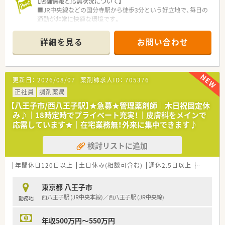
【店舗情報と応需状況について】
■JR中央線などの国分寺駅から徒歩3分という好立地で、毎日の
通勤が非常に快適な環境です。
■同ビルに開院する内科や糖尿病内科をメインに応需する予定
です。
詳細を見る
お問い合わせ
■薬剤師は常勤2名と非常勤4名、事務1～2名の体制を予定して
おり、協力しながら無理なく働ける職場です。
【募集背景と求める人物像について】
更新日：
2026/08/07
薬剤師求人ID：
705376
■新規開設に伴うオープニングスタッフの募集であり、新しい店
舗作りに関わることができます。
正社員
調剤薬局
■人柄を重視した採用を行っており、50代のベテラン薬剤師の
【八王子市/西八王子駅】★急募★管理薬剤師｜木日祝固定休
方も歓迎しています。
み♪｜18時定時でプライベート充実！｜皮膚科をメインで
■ブランクがある方でも応募が可能であり、これまでの経験を活
応需しています★｜在宅業務無！外来に集中できます♪
かして再び活躍いただける環境です。
検討リストに追加
【法人特徴について】
■府中市薬剤師会会長を務める代表のもと、30年以上にわたり
地域医療に貢献しており、近隣の医療機関とも良好な関係が築か
年間休日120日以上
土日休み(相談可含む)
週休2.5日以上
週32h以
れています。
■従業員の定着率が高く、20年以上勤務しているベテランスタ
東京都 八王子市
ッフも多く在籍しています。
西八王子駅 (JR中央本線)／西八王子駅 (JR中央線)
勤務地
■小規模ながらも法令順守の意識が高く、しっかりとした就業規
則があり安心して働ける環境です。
年収500万円～550万円