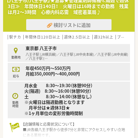
【八王子市/八王子駅】★急募★管理薬剤師候補≪隔週で週休
3日≫ 年間休日140日！ 火曜日は16時までの勤務 残業
は月2～3時間 心療内科応需 域密着薬局♪
検討リストに追加
駅チカ
年間休日120日以上
週休2.5日以上
週32h以上
ブランク可
東京都 八王子市
八王子駅 (JR横浜線)／八王子駅 (JR中央本線)／八王子駅 (JR中央線)
勤務地
／八王子駅 (
…
年収450万円～550万円
月給350,000円～400,000円
給与
月水金 8:30～19:30（休憩90分）
火(隔週) 8:30～16:00（休憩90分）
土 8:30～14:00（休憩なし）
※火曜日は隔週勤務となります
勤務
時間
月半分は★週休3日★
※1ヶ月単位の変形労働時間制
【店舗情報と応需状況について】
■JR各線八王子駅から徒歩7分と非常にアクセスしやすい立地
にある薬局です。