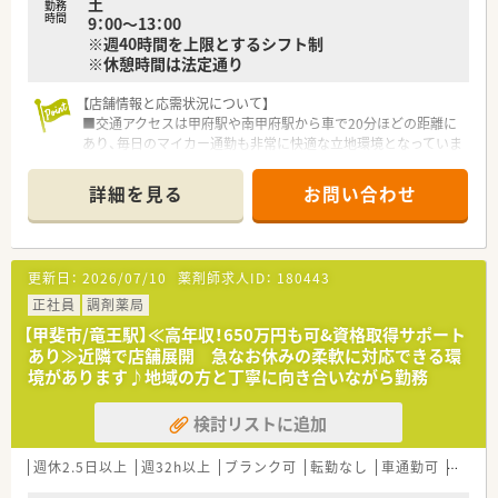
土
勤務
時間
9：00～13：00
※週40時間を上限とするシフト制
※休憩時間は法定通り
【店舗情報と応需状況について】
■交通アクセスは甲府駅や南甲府駅から車で20分ほどの距離に
あり、毎日のマイカー通勤も非常に快適な立地環境となっていま
す。
■内科や小児科、消化器科、耳鼻科など多岐にわたる処方箋を1
詳細を見る
お問い合わせ
日あたり40枚から50枚ほど応需し、地域医療を支えています。
■常勤薬剤師1名とパート5名の体制で、常時4名のスタッフが協
力しながら日々の調剤業務や服薬指導に取り組み、急なお休みに
も柔軟に対応していただける環境です。
更新日：
2026/07/10
薬剤師求人ID：
180443
【法人特徴について】
正社員
調剤薬局
■山梨県内を中心に10店舗ほどの調剤薬局を多店舗展開してお
【甲斐市/竜王駅】≪高年収！650万円も可&資格取得サポート
り、安定した経営基盤を持つ地域密着型の法人が運営しておりま
あり≫近隣で店舗展開 急なお休みの柔軟に対応できる環
す。
境があります♪地域の方と丁寧に向き合いながら勤務
■地域の方々から信頼されるかかりつけ薬局を目指しており、患
者さま一人ひとりに寄り添う温かい医療の提供を理念としてい
検討リストに追加
ます。
■老舗のチェーン薬局でありながら、全店対話式電子薬歴システ
ム、全自動分包機、薬袋印字装置、 処方せん二次元バーコード読
週休2.5日以上
週32h以上
ブランク可
転勤なし
車通勤可
高給与
取りシステムなど最新機器を導入！常に新しい取り組みに挑戦し