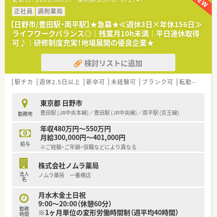
■八王子市内に密着して3店舗を展開しており、地域住民の健康
を支える「かかりつけ薬局」としての役割を担っています。
正社員
調剤薬局
■駅前やクリニックビルなど多様な形態での出店を行っており、
【日野市/豊田駅・南平駅】★急募★≪週休3日×年休156日≫
地域ニーズに合わせた店舗運営を強みとしている会社です。
ライフワークバランス◎｜残業月10h未満｜平日連休取得
■全店舗においてお昼の時間帯に一度薬局を閉める運用を徹底
可♪｜研修制度充実！地場展開の優良企業★
しており、従業員の休息と業務の質向上を両立させています。
検討リストに追加
【こんな方にオススメ】
■高年収を実現しながらも、残業が少なく休みの多い環境で、自
分自身の時間をしっかりと確保したい方に最適な求人です。
駅チカ
週休2.5日以上
新卒可
未経験可
ブランク可
転勤なし
認
■八王子エリアで腰を据えて働きたいと考えており、地域密着型
の店舗で患者様と深く関わりたい方に強くお勧めします。
東京都 日野市
■大手企業の画一的なルールに縛られず、個人の裁量を活かして
豊田駅 (JR中央本線)／豊田駅 (JR中央線)／南平駅 (京王線)
勤務地
現場の創意工夫を反映させたい方にぴったりの職場です。
年収480万円～550万円
月給300,000円～401,000円
給与
※ご経験・ご年齢・役職などにより異なる
株式会社ノムラ薬局
法人
ノムラ薬局 一番橋店
名
月水木金土日祝
9:00～20:00（休憩60分）
勤務
※1ヶ月単位の変形労働時間制（週平均40時間）
時間