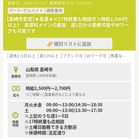
更新日：
2026/07/13
薬剤師求人ID：
523491
■今後の更なるサービス拡充と体制強化を目的とした、欠員補充
のための募集となります。
パート・アルバイト
調剤薬局
■地域医療への貢献に意欲があり、患者様の多様なニーズに真摯
【韮崎市若宮】★急募★≪17時終業も相談可≫時給2,500円
に応える姿勢を重視します。
以上！ 皮膚科メインの薬局 週1日から勤務可能やWワー
■在宅医療の分野で専門性を高めたい方や、チームで協力し合え
クも可能です
る方を歓迎いたします。
検討リストに追加
【想定される業務内容】
■外来調剤業務が約80％、在宅業務が約20％の割合で、偏りなく
経験を積めます。
週休2.5日以上
週32h以上
ブランク可
Ｗワーク可
残業なし(ほぼなし含む)
■監査や調剤、服薬指導といった業務に加え、居宅や施設への在
宅訪問にも携わっていただきます。
山梨県 韮崎市
■ガン終末期の患者様にも対応するため、専門的な麻薬の取り扱
韮崎駅 (JR中央本線)
勤務地
いや無菌調剤も学べます。
時給2,500円～2,700円
【想定されるキャリアイメージ】
■在宅医療のパイオニア企業の一員として、専門性の高い知識や
※ご経験・ご就業条件などにより異なる
給与
スキルを習得し活躍できます。
月火水金 09:00～13:00/14:30～18:30
■キャリア入社者向けの研修も定期的に開催されており、継続的
土 09:00～13:00/13:30～17:30
なスキルアップが可能です。
※上記のうち週1～5日
■ご自身の希望や適性に応じて、管理薬剤師や本部職など多様な
※17時終業も応相談
キャリアパスが目指せます。
勤務
時間
※土曜日勤務できる方歓迎
※休憩時間：法定通り