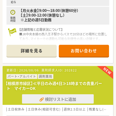
給与
【月火水金】9:00～18:00（休憩60分）
【土】9:00-12:00（休憩なし）
勤務
※上記の週5日勤務
時間
【店舗情報と応需状況について】
■JR中央本線の西八王子駅からバスで20分ほどの場所に位置し
ており、マイカーでの通勤も可能な利便性の高い店舗です。
■処方箋は皮膚科メインで1日平均90枚ほど応需しており、特定
の領域において専門的な知識を深めることができる環境です。
詳細を見る
お問い合わせ
■常勤薬剤師1名と非常勤3名に加えて事務4名が在籍しており、
スタッフ全員で協力しながら円滑に業務を行っています。
【求人情報について】
更新日：
2026/08/06
薬剤師求人ID：
202822
■正社員の管理薬剤師候補として年収500万円から550万円を想
定しており、ご経験やスキルに応じて適正に評価されます。
パート・アルバイト
調剤薬局
■木・日・祝日が固定休の週休2.5日制を導入しており、年間休日
【相模原市緑区】≪平日のみ週4日≫18時までの貴重パー
も120日以上と非常に多いため休息をしっかり確保できます。
ト マイカーOK
■社会保険完備はもちろんのこと、昇給や賞与の制度も整ってお
り、安心して長く勤め続けられる待遇をご用意しております。
検討リストに追加
【こんな方にオススメ】
■年間休日が120日以上ありプライベートを重視したい方に最
土日祝休み
土日休み(相談可含む)
週休2.5日以上
残業なし(ほぼなし含む)
適で、オンとオフをしっかりと切り替えて働きたい方に勧めま