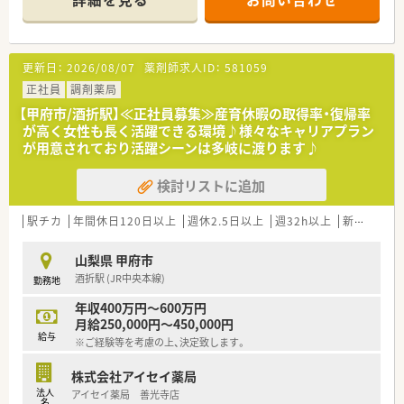
【店舗情報と応需状況について】
■JR中央本線の岡谷駅から徒歩3分という好立地にあり、近隣の
医療機関から多岐にわたる処方箋を面で応需している店舗で
す。
更新日：
2026/08/07
薬剤師求人ID：
581059
■月曜日から金曜日の営業時間は18時半までとなっており、土
曜日は午前中のみの開局のため、生活リズムを整えやすい環境で
正社員
調剤薬局
す。
【甲府市/酒折駅】≪正社員募集≫産育休暇の取得率・復帰率
■地域の健康を支える「面対応」の薬局として、患者様一人ひと
が高く女性も長く活躍できる環境♪様々なキャリアプラン
りとじっくり向き合い、質の高い服薬指導を提供することが可能
が用意されており活躍シーンは多岐に渡ります♪
です。
検討リストに追加
【法人特徴について】
■明治37年の創設から100年以上の歴史を誇り、現在は長野県を
中心にドラッグストアや調剤薬局を70店舗以上展開していま
駅チカ
年間休日120日以上
週休2.5日以上
週32h以上
新卒可
ブ
す。
■富士薬品グループの一員として盤石な経営基盤を確立してお
山梨県 甲府市
り、安定した就業環境の中で長期的なキャリア形成を図ることが
酒折駅 (JR中央本線)
勤務地
可能です。
■2025年には売上高600億円を目標に掲げ、北陸や甲信越、東北
年収400万円～600万円
エリアへも積極的に進出を続けている勢いのある成長企業で
月給250,000円～450,000円
す。
給与
※ご経験等を考慮の上、決定致します。
【こんな方が活躍中】
株式会社アイセイ薬局
■病院での勤務経験のみをお持ちの方でも、これまでの知識を活
法人
アイセイ薬局 善光寺店
かしながら調剤薬局のスキルを習得し、即戦力として多数活躍し
名