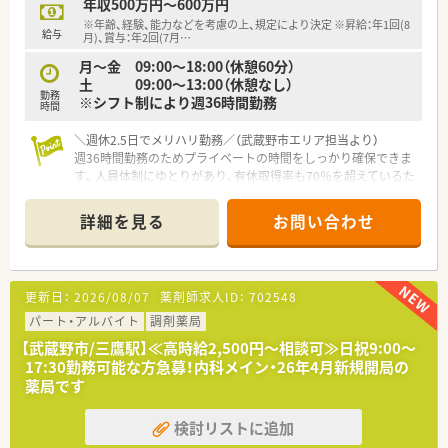
年収500万円～600万円
【勤務実態について】
※年齢、経験、能力などを考慮の上、規定により決定 ※昇給：年1回(8
■全社での月平均残業時間は約10時間とプライベートの時間も
給与
月)、賞与：年2回(7月
…
確保しやすい環境です。
月～金 09:00～18:00（休憩60分）
■有給休暇の消化率は全社で約88％と高く、お休みも取得しや
土 09:00～13:00（休憩なし）
すい風土がございます。
勤務
※シフト制により週36時間勤務
■お子様が小学校に入学するまで利用できる育児時短制度など
時間
子育てへの理解が深いです。
＼週休2.5日でメリハリ勤務／（武蔵野市エリア担当より）
週36時間勤務のためプライベートの時間をしっかり確保できま
す。人員体制にゆとりがあり、有休取得率も70％を超えているた
め、リフレッシュしやすい環境です。
＊------------------------------------------＊
詳細を見る
お問い合わせ
【店舗情報と応需状況について】
■最寄り駅の三鷹駅から徒歩15分ほどの場所に位置しており、
2024年7月に開局した非常に新しい調剤薬局です。
更新日：
2026/08/07
薬剤師求人ID：
702548
■近難にある複数のクリニックから、内科や整形外科、小児科の
処方箋をバランスよく中心に応需しています。
パート・アルバイト
調剤薬局
■処方箋の応需枚数は1日あたり50枚程度となっており、地域の
【武蔵野市/三鷹駅】≪高時給2,500円～相談可≫日祝9:00～
方々のかかりつけ薬局として親しまれています。
17:30勤務可能な方急募！内科メイン・26年4月新規開局の
薬局です
【募集背景と求める人物像について】
■今後のさらなる体制強化や地域医療への貢献を見据えた、定期
検討リストに追加
採用の一環として正社員の募集を行っています。
■調剤業務の経験をお持ちの方で、特にかかりつけ薬剤師の取得