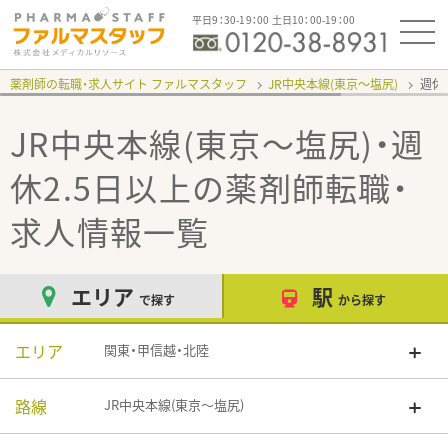
平日9：30-19：00 土日10：00-19：00
薬剤師の転職・求人サイト ファルマスタッフ
JR中央本線(東京～塩尻)
週休
JR中央本線(東京～塩尻)・週
休2.5日以上
の薬剤師転職・
求人情報一覧
エリア
駅
で探す
から探す
エリア
関東・甲信越・北陸
路線
JR中央本線(東京～塩尻)