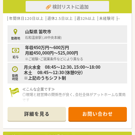
検討リストに追加
年間休日120日以上
週休2.5日以上
週32h以上
未経験可
ブランク
山梨県 笛吹市
石和温泉駅 (JR中央本線)
勤務地
年収450万円～600万円
月給450,000円～525,000円
給与
※ご経験・ご就業条件などにより異なる
月火水金 08:45～12:30、15:00～18:00
木土 08:45～12:30（休憩0分）
勤務
※上記のうちシフト制
時間
≪こんな企業です≫
◎現場と経営陣の関係性が良く、会社全体がアットホームな薬局
です
◎薬局運営の他、不動産事業なども行っているため、安定した収
益のある企業です
詳細を見る
お問い合わせ
◎年収ベースが高く、スタートから600万円以上での採用も検討
可能です