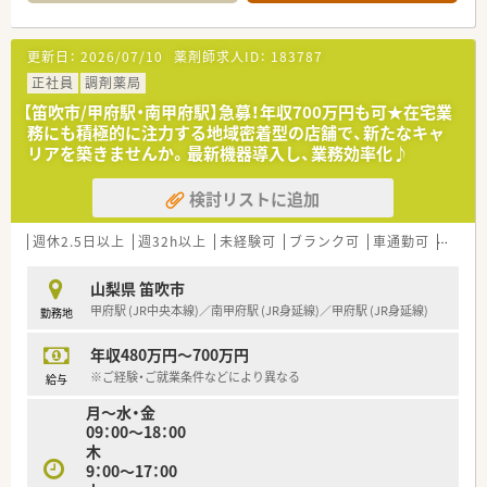
更新日：
2026/07/10
薬剤師求人ID：
183787
正社員
調剤薬局
【笛吹市/甲府駅・南甲府駅】急募！年収700万円も可★在宅業
務にも積極的に注力する地域密着型の店舗で、新たなキャ
リアを築きませんか。最新機器導入し、業務効率化♪
検討リストに追加
週休2.5日以上
週32h以上
未経験可
ブランク可
車通勤可
高給与
山梨県 笛吹市
甲府駅 (JR中央本線)／南甲府駅 (JR身延線)／甲府駅 (JR身延線)
勤務地
年収480万円～700万円
※ご経験・ご就業条件などにより異なる
給与
月～水・金
09：00～18：00
木
9：00～17：00