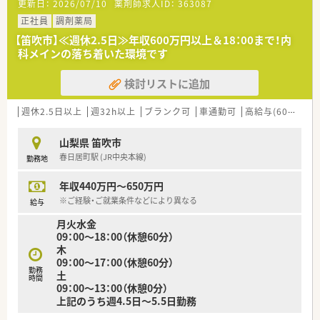
更新日：
2026/07/10
薬剤師求人ID：
363087
正社員
調剤薬局
【笛吹市】≪週休2.5日≫年収600万円以上＆18：00まで！内
科メインの落ち着いた環境です
検討リストに追加
週休2.5日以上
週32h以上
ブランク可
車通勤可
高給与(600万円以上)
山梨県 笛吹市
春日居町駅 (JR中央本線)
勤務地
年収440万円～650万円
※ご経験・ご就業条件などにより異なる
給与
月火水金
09：00～18：00（休憩60分）
木
09：00～17：00（休憩60分）
勤務
土
時間
09：00～13：00（休憩0分）
上記のうち週4.5日～5.5日勤務