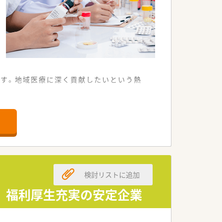
。
ます。地域医療に深く貢献したいという熱
り、車での通勤も認められています。
き合いながら服薬指導を行えます。
の知識を深く学ぶことが可能です。
着型の運営を強みとしています。
検討リストに追加
職種連携を推進する法人です。
取り組みにも力を入れています。
 福利厚生充実の安定企業
ての業務を担当します。