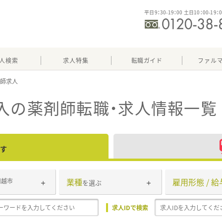
平日9：30-19：00 土日10：00-19：
人検索
求人特集
転職ガイド
ファル
入
の薬剤師転職・求人情報一覧
す
業種
雇用形態 / 給
川越市
を選ぶ
求人IDで検索