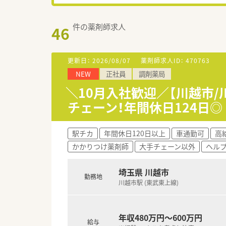
件の薬剤師求人
46
更新日：
2026/08/07
薬剤師求人ID：
470763
NEW
正社員
調剤薬局
＼10月入社歓迎／【川越市/
チェーン！年間休日124日◎
駅チカ
年間休日120日以上
車通勤可
高給
かかりつけ薬剤師
大手チェーン以外
ヘル
埼玉県 川越市
勤務地
川越市駅 (東武東上線)
年収480万円～600万円
給与