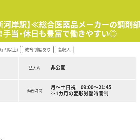
し、週末は土日休みでリフレッシュしたいというメリハリのあ
りも、多職種との連携を通じた専門的な在宅業務に特化して経
/新河岸駅】≪総合医薬品メーカーの調剤
ている方にとって、駅徒歩圏内の立地や車通勤の相談が可能な環
！手当・休日も豊富で働きやすい◎
ことで患者様の経過を長期的に見守ることができ、在宅ならで
0万円以上)
教育制度あり
高収入
う圧倒的な少なさでありながら、高水準の給与を得られる点は他
組織が拡大していく過程に立ち会いながら自分自身のキャリア
非公開
法人名
月～土日祝 09:00～21:45
勤務時間
※1カ月の変形労働時間制