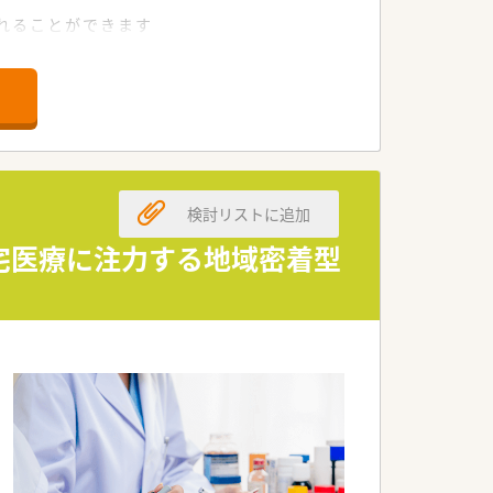
れることができます
検討リストに追加
在宅医療に注力する地域密着型
。
だける環境です。
ます。
に専念できる環境がございます。