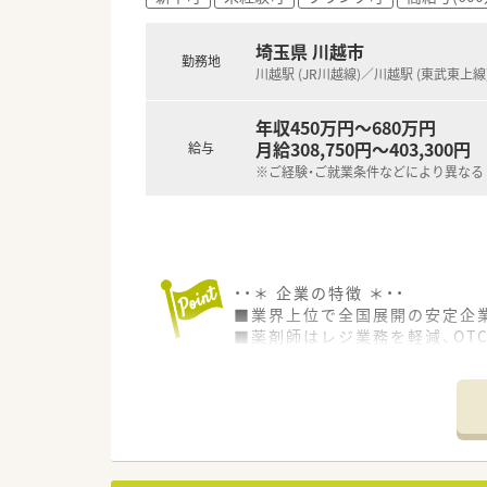
■居宅や高齢者施設への在宅業
■医師の往診への同行業務にも
埼玉県 川越市
勤務地
川越駅 (JR川越線)／川越駅 (東武東上線
【こんな取り組みをしています】
■最新の一包化監査システムな
■定期的に勉強会を開催してお
年収450万円～680万円
■年俸制の給与体系を採用して
月給308,750円～403,300円
給与
※ご経験・ご就業条件などにより異なる
・・＊ 企業の特徴 ＊・・
■業界上位で全国展開の安定企業
■薬剤師はレジ業務を軽減、OT
専門性を十分に発揮すること
■この求人は大手薬局求人特集