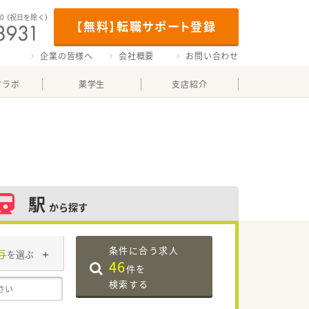
00
（祝日を除く）
【無料】転職サポート登録
企業の皆様へ
会社概要
お問い合わせ
マラボ
薬学生
支店紹介
駅
から探す
条件に合う求人
与
を選ぶ
46
件を
検索する