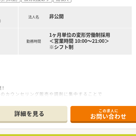
務を手がけており、調剤からお薬の配達、服薬管理まで一連のサ
携わっていただき、医療の最前線で薬剤師の専門性を活かした提
非公開
法人名
)
どの設備投資を積極的に行い、ヒューマンエラーを防ぐとともに
り、最新の医薬品情報や在宅医療に関する知識をスタッフ全員
1ヶ月単位の変形労働制採用
いるため、毎月の収入が安定しており将来の生活設計が立てやす
＜営業時間 10:00～21:00＞
勤務時間
※シフト制
！
Cのカウンセリング販売や調剤に集中することで
ができます。
この求人に
に掲載中です■
詳細を見る
お問い合わせ