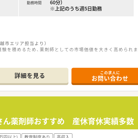
60分）
勤務時間
給取得率は63.8％と仕事とプライベートの両立が叶う環境です
※上記のうち週5日勤務
越市エリア担当より）
経験を積めるため、薬剤師としての市場価値を大きく高められ
この求人に
らの店舗は、最寄り駅の川越駅から徒歩で18分ほどの距離にあ
詳細を見る
お問い合わせ
約30枚となっており、一人ひとりの患者様に対して丁寧に向
宅医療が中心であり、これからの時代に必要とされる在宅医療
ナント展開している会社であり、それぞれの地域に根ざした密
へいち早く注力しており、医師の往診同行にも従事するなど多
新機器を率先して導入しており、薬剤師の業務負担を軽減する
マさん薬剤師おすすめ 産休育休実績多数
査、患者様への丁寧な服薬指導といった基本的な薬局薬剤師とし
0万円以上)
教育制度あり
高収入