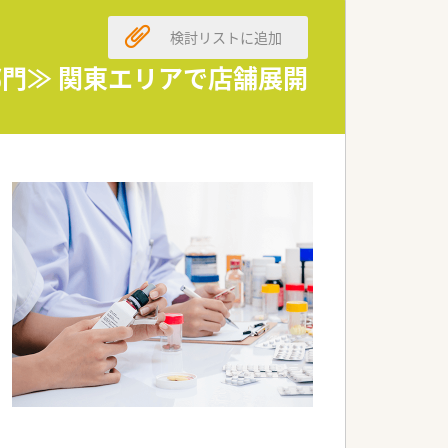
検討リストに追加
る働き方を希望する方に最適です。
験を積みたいという方に勧めます。
部門≫ 関東エリアで店舗展開
境は非常に魅力的なポイントです。
はの深い信頼関係を構築できます。
社にはない大きなメリットです。
を切り拓いていく実感が得られます。