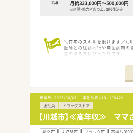
月給333,000円～500,000円
給与
■残業は月平均10時間未満、有
※経験・能力考慮の上、面接後決定
＼在宅のスキルを磨けます／（川
医師との往診同行や無菌調剤の
意のある方にぴったりです。
【店舗情報と応需状況について】
■埼玉県川越市に位置するこち
■処方箋の応需枚数は1日あたり
■応需科目は施設や居宅への在
【法人特徴について】
更新日：
2026/08/07
薬剤師求人ID：
199429
■埼玉県内にて調剤薬局をドミ
正社員
ドラッグストア
■外来調剤のみならず在宅医療
■一包化監査システムなどの最
【川越市】≪高年収≫ マ
【想定される業務内容】
■店舗内における調剤業務や監
新卒可
未経験可
ブランク可
高給与(60