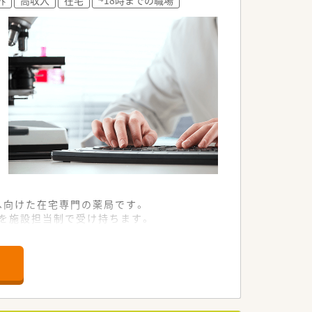
。
へ向けた在宅専門の薬局です。
様を施設担当制で受け持ちます。
にフォローし合える環境です。
アを誇る非常に安定した企業です。
る失敗しない経営を実現しています。
ど本部側のサポートも万全です。