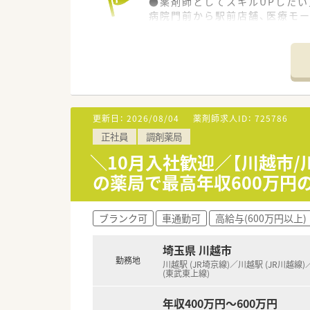
●薬剤師としてスキルUPしたい
病院門前から駅前店舗、医療モ
●調剤にチャレンジしたい方
研修制度が充実しており、調剤
ご活躍されている実勢が多数ご
●プライベートと仕事を両立し
月間残業10時間・有給消化率63
更新日：
2026/08/04
薬剤師求人ID：
725786
ヘルプ体制も充実しており、希
正社員
調剤薬局
●腰を据えて働きたい方
プライベートの変化にも柔軟で
＼10月入社歓迎／【川越市
産育休取得後の復帰実績も多数
の薬局で最高年収600万円
男性の育休取得も進められてお
男女問わず働きやすい環境を作
ブランク可
車通勤可
高給与(600万円以上)
＼企業について／
■調剤薬局は、関東近郊中心に約
埼玉県 川越市
■日本で唯一【薬の製造～販売】
勤務地
■就業規則が整備されており、
川越駅 (JR埼京線)／川越駅 (JR川越線
(東武東上線)
※埼玉県内では労働組合がある薬
■研修制度も整っており、調剤
年収400万円～600万円
■調剤室内のシステム導入も積