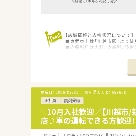
※経験・スキルを考慮し決定
【店舗情報と応需状況について】
■東武東上線「川越市駅」より徒
■応需科目は内科、皮膚科、整形
■1日の処方箋枚数は平均130
【法人特徴について】
■埼玉県および東京都内で11
■MR出身の社長がドクターと
■施設在宅に非常に力を入れてお
更新日：
2026/07/31
薬剤師求人ID：
653668
【想定されるモデル年収】
正社員
調剤薬局
■一般薬剤師としての採用の場合
■管理薬剤師のポジションでは、
＼10月入社歓迎／【川越市
■複数店舗を兼務するラウンダー
店♪車の運転できる方歓迎！
【こんな取り組みをしています】
■電子薬歴はEMシステムを採
駅チカ
土日休み(相談可含む)
残業なし(ほ