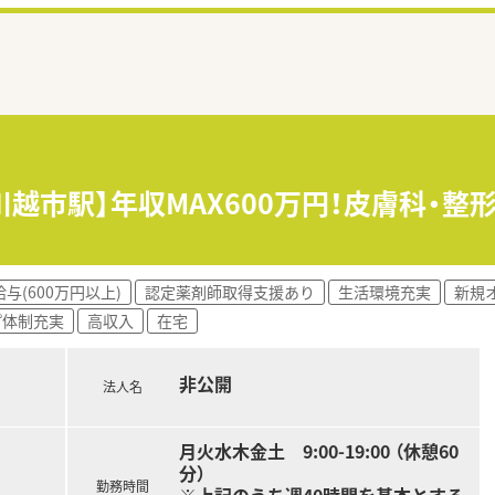
川越市駅】年収MAX600万円！皮膚科・
与(600万円以上)
認定薬剤師取得支援あり
生活環境充実
新規
プ体制充実
高収入
在宅
非公開
法人名
月火水木金土 9:00-19:00 （休憩60
分）​
勤務時間