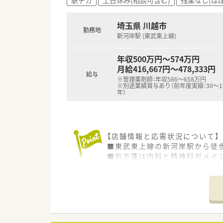
■施設在宅が多い店舗では自動
■漢方を取り扱う店舗も展開し
埼玉県 川越市
勤務地
新河岸駅 (東武東上線)
年収500万円～574万円
月給416,667円～478,333円
給与
※管理薬剤師：年収586～658万円
※別途業績賞与あり（前年度実績：30～1
年）
【店舗情報と応需状況について】
■東武東上線の新河岸駅から徒
■処方箋は内科と精神科がメイン
■薬剤師は常時4名体制で事務員
【法人特徴について】
■首都圏を中心にサービス付き
■自社施設に合わせて薬局を展
■現場の薬剤師が働きやすい環