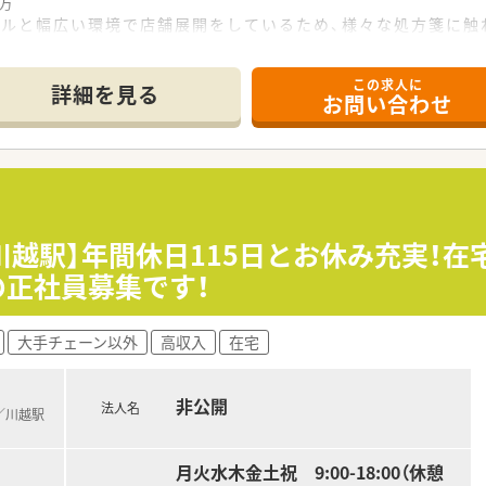
方
ールと幅広い環境で店舗展開をしているため、様々な処方箋に触
この求人に
経験のない方でも
詳細を見る
お問い合わせ
ざいます！
たい方
.8％の実績あり！
望休も取りやすい環境です
、
/川越駅】年間休日115日とお休み充実！
ございます。
の正社員募集です！
り、
られています。
大手チェーン以外
高収入
在宅
50店舗展開、ドラッグストアは380店舗展開している企業です
を行っており、安定した土壌のある企業です。
非公開
法人名
労働組合もあるため安定した環境で、長く落ち着いてご活躍いた
)／川越駅
局は2社のみ！
経験のない未経験の方でもご入社後、多数のご活躍実績がござい
月火水木金土祝 9:00-18:00（休憩
極的に行われており、地域のかかりつけ薬剤師として患者様対応