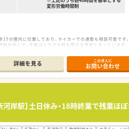
※上記のうち週40時間を基本とする
変形労働時間制
歩15分圏内に位置しており、マイカーでの通勤も相談可能です
外科が中心で、今後はリウマチ科も受ける予定となっています
枚から150枚程度で、正社員2名と事務2名で運営しています。
この求人に
詳細を見る
お問い合わせ
店舗の地域密着型調剤薬局を運営している小規模チェーンです。
の関係性を基に設立し、現在も自ら営業を行い事業を拡大してい
り、会社全体で現在12件の施設在宅契約を受け持っています
、ご経験やスキルにより年収480万円～600万円が想定されま
年収550万円～600万円程度がモデル年収となります。
/新河岸駅】土日休み・18時終業で残業ほ
として勤務する場合、年収600万円～700万円も目指せます。
用し、各店舗のニーズに合わせて機械化を積極的に進めています
ぼなし含む)
転勤なし
車通勤可
教育制度あり
大手チェーン以