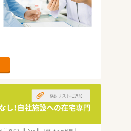
。
。
ます。
。
検討リストに追加
す。
ぼなし！自社施設への在宅専門
。
外
高収入
在宅
~18時までの職場