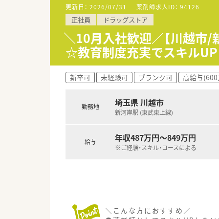
更新日：
2026/07/31
薬剤師求人ID：
94126
【こんな方にオススメ】
正社員
ドラッグストア
■平日はしっかりと仕事に集中
■対人業務としての外来対応よ
＼10月入社歓迎／【川越市
■通勤時間を短縮したいと考え
☆教育制度充実でスキルUP
【やりがい/おすすめポイント】
■同じ施設を継続して担当する
新卒可
未経験可
ブランク可
高給与(60
■残業が月平均1時間未満とい
■急成長中の法人であるため、
埼玉県 川越市
勤務地
新河岸駅 (東武東上線)
年収487万円～849万円
給与
※ご経験・スキル・コースによる
＼こんな方におすすめ／