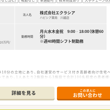
調剤分包機を導入し、薬剤師の業務負担軽減に努めています。
ており、希望者は研修を通じて漢方調剤に携わることも可能です
株式会社エクラシア
法人名
ハピシア薬局 川越店
月火水木金祝 9:00‐18:00（休憩60
分）
勤務時間
※週40時間シフト制勤務
20万円/
歩10分の立地にあり、自社運営のサービス付き高齢者向け住宅
であり、1人あたり2施設から3施設で合計100名程度の患者
も2名から3名在籍しており、急な欠員や有給取得の際も互い
この求人に
詳細を見る
お問い合わせ
高齢者向け住宅を運営しており、関東圏でトップクラスのシェ
開する独自の戦略により、開局時点で確実に患者様を確保でき
境作りを最優先に考えており、医師との調整やルールの簡素化な