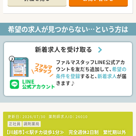
■産前・産後休暇も取りやすく産後復職率は100％、子育てをさ
1日80枚を応需しており、薬剤師3名で対応しています。
れる方にとって復帰しやすい企業です（Ｈ29年度 7件実績）
■6歳の誕生日前日に属する年度末まで最大2時間の時短が可能
＜充実の福利厚生＞
です(例：朝1時間＋夜1時間の時短も可能)
確定拠出年金制度やプライベートを充実させる「リロクラブ」、
■単身の場合は会社判断により家賃の半分(上限5万円まで)の住
10年・20年勤務の方を対象とした「勤続年数表彰」等、福利厚生が
希望の求人が見つからない…という方は
宅手当もあります
充実しています！
その他にも、子どもが5歳になるまで利用可能な「育児時短勤務
<こんな方におススメ>
制度」や20代の単身者の方向けの「住宅手当制度」、「奨学金サポ
★漢方に興味のある方！漢方専門ではございませんが煎じまで対
ート制度」など、
新着求人を受け取る
応している薬局は超レアです！
安心して長く勤めて頂くためのサポートが多数ございます♪
★ライフワークバランス重視の方！
★企業の安定性を求める方！
ファルマスタッフLINE公式アカ
<埼玉県展開する地元の薬局です>
埼玉県に20店舗以上展開しています。
ウントを友だち追加して、
希望の
出店を埼玉県に集中することで、地域の方々に知っていただくこ
条件を登録
すると、
新着求人
が届
とを目指しています。
きます♪
「患者様を大切にする心」
「地域社会との関係を大切にする心」
「病院や取引先との関係を大切にする心」
「社員とその家族を大切にする心」
4つのココロを企業理念とし、患者様と距離が近い”かかりつけ
薬局”を目指しています。
会社として仕事と家庭の両立を支援しており、埼玉県の【多様な
更新日：
2026/07/30
薬剤師求人ID：
26010
働き方実践企業】として認定を受けております。
正社員
調剤薬局
育児時短勤務制度や奨学金返済サポートなど働く従業員を応援
【川越市】≪駅チカ徒歩1分≫ 完全週休2日制 繁忙期以外
する制度が整っています！