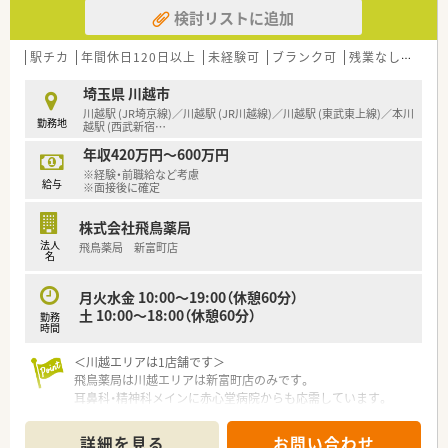
を高めることまで、希望に合わせた働き方が可能です
検討リストに追加
■医療関連事業部もあり、収益の柱があるため安定性あります
(入院セットリース、入所者私物洗濯、商品販売、寝具類のクリ
ーニングリース、カーテン・ブラインドのリース及びメンテナン
駅チカ
年間休日120日以上
未経験可
ブランク可
残業なし(ほぼなし含む)
ス、ユニフォームのリース、内装工事施工全般)
埼玉県 川越市
■企業が新しい機材を率先して導入し、薬剤師の業務効率アッ
川越駅 (JR埼京線)／川越駅 (JR川越線)／川越駅 (東武東上線)／本川
勤務地
プ・過誤防止に努めております
越駅 (西武新宿
…
■Ｅラーニングの全額負担、薬剤師会への講習会参加、学術大会
年収420万円～600万円
への参加費・交通費負担まで対応され、学べる環境が整っており
※経験・前職給など考慮
ます
給与
※面接後に確定
■暦上年間休日が少ない年は「会社カレンダー」という特別休暇
を補填され、年間休日は毎年必ず120日となるよう整えられてお
株式会社飛鳥薬局
ります
法人
飛鳥薬局 新富町店
■各エリアを統括するブロック長がおり、緊急により人員が足り
名
ない店舗に対しては余裕のある店舗からヘルプを出せるよう調
整し、常に無理のない状況で働けるよう安定した人員配置の基盤
月火水金 10:00～19:00（休憩60分）
ができております
土 10:00～18:00（休憩60分）
勤務
■ご希望があれば管理薬剤師(最短3年程)→ブロック長→部長へ
時間
と昇格するキャリアアップの道もございます
■異動に関しては、事前に面談があり、合意があった場合のみ依
＜川越エリアは1店舗です＞
頼されるため、強制的な異動はございません
飛鳥薬局は川越エリアは新富町店のみです。
■有給取得率は全社平均80％（令和2年度実績）
耳鼻科・精神科メインに赤心堂病院からも応需しています。
■有給休暇は時間単位でも取得が可能です。(例：午前中だけ家族
駅前の立地で電車通勤が便利です！
で予定がある⇒午前の3時間のみ有給休暇使用)
エリアは川越駅と本川越の間です。
詳細を見る
お問い合わせ