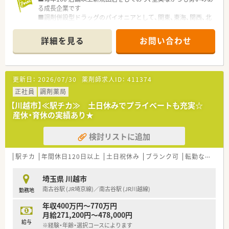
る成長企業です
■調剤併設型ドラッグのパイオニアとして、関東、東海、関西、北
陸・信州を中心に約1,700店舗以上を展開しています
■研修制度は様々なプランがあり、集合研修だけでなく任意で受
詳細を見る
お問い合わせ
講可能な研修も幅広く用意されています
■店舗で活躍する従業員、社外で活躍する従業員、将来経営幹部
となる従業員など、薬剤師として様々な活躍ができるフィールド
を用意されています
更新日：
2026/07/30
薬剤師求人ID：
411374
■総合薬剤師・調剤薬剤師（土日休み・19時までの勤務）どちらか
の働き方を選択できます
正社員
調剤薬局
■調剤併設型だけでなく「医療モール・クリニック併設店舗」「敷
【川越市】≪駅チカ≫ 土日休みでプライベートも充実☆
地内薬局」「訪問調剤特化型店舗」など様々な店舗を運営してい
産休・育休の実績あり★
ます
■在宅医療にも積極的取り組んでおり「訪問調剤特化型店舗」を
検討リストに追加
50店舗以上、無菌調剤室は業界最多の51店舗設置しています
■「プラチナくるみん認定企業」「健康経営優良法人2023（大規模
法人部門）認定」等を取得し一人ひとりが働きやすい環境が整備
駅チカ
年間休日120日以上
土日祝休み
ブランク可
転勤なし
車
されています
■充実した研修制度、人事制度、評価制度、キャリア支援制度等
埼玉県 川越市
があるのも特徴です
南古谷駅 (JR埼京線)／南古谷駅 (JR川越線)
勤務地
年収400万円～770万円
月給271,200円～478,000円
給与
※経験・年齢・選択コースによります