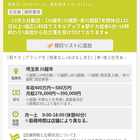
す。
更新日：
2026/07/31
薬剤師求人ID：
423728
■主な応需科目は内科や小児科のほか、心療内科や精神科も含ま
れており、幅広い処方箋に触れることで知識の幅を広げられま
正社員
調剤薬局
す。
＼10月入社歓迎／【川越市/川越駅・本川越駅】年間休日120
■1日の処方箋枚数は約80枚となっており、常勤薬剤師4名が協
日以上・幅広い科目でスキルアップ★駅チカ徒歩5分・18時
力し合う体制を整えているため、安定した業務運営を行っていま
終わり！病院から処方箋を受け付けております★
す。
検討リストに追加
【法人特徴について】
■埼玉県を中心に地域密着型の店舗展開を行っており、創業から
45年以上にわたり地元の方々から厚い信頼を得ている優良企業
駅チカ
ブランク可
残業なし(ほぼなし含む)
寮・借上社宅あり
住宅
です。
■代表を含む経営陣が薬剤師免許を保有しているため、現場の課
埼玉県 川越市
題やスタッフの心情に寄り添った柔軟な経営判断がなされてい
川越駅 (JR埼京線)／川越駅 (JR川越線)／川越駅 (東武東上線)／本川
勤務地
ます。
越駅 (西武新宿
…
■売上高は右肩上がりで推移しており、安定した経営基盤がある
年収400万円～580万円
ため、将来にわたって安心してキャリアを積み上げることが可能
月給276,000円～390,000円
です。
給与
※経験・年齢などを考慮し面接後決定
※勤務区分により変わります。
【求人情報について】
■年収は500万円から590万円の範囲で提示が可能となってお
月～土 9:00-18:00（休憩60分）
り、個人のご経験やスキルを最大限に考慮して最終決定いたしま
※勤務時間は店舗により異なる。
勤務
す。
時間
■中途採用の方は1日9時間勤務が基本となりますが、その分
【店舗情報と応需状況について】
月々の給与水準が高く設定されており、しっかり稼ぎたい方に最