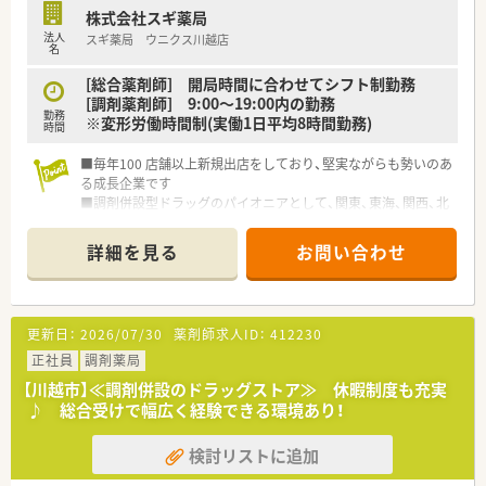
修を通じて着実なスキルアップを目指せる環境です。
株式会社スギ薬局
■州立大学と連携した海外研修制度など、国内に留まらないハイ
法人
スギ薬局 ウニクス川越店
レベルな学びの機会も豊富に用意されています。
名
■マネジメント講座を含む薬局長研修が年4回開催されており、
将来の管理職や本部への道も明確に描くことができます。
[総合薬剤師] 開局時間に合わせてシフト制勤務
[調剤薬剤師] 9:00～19:00内の勤務
勤務
※変形労働時間制(実働1日平均8時間勤務)
時間
■毎年100 店舗以上新規出店をしており、堅実ながらも勢いのあ
る成長企業です
■調剤併設型ドラッグのパイオニアとして、関東、東海、関西、北
陸・信州を中心に約1,700店舗以上を展開しています
■研修制度は様々なプランがあり、集合研修だけでなく任意で受
詳細を見る
お問い合わせ
講可能な研修も幅広く用意されています
■店舗で活躍する従業員、社外で活躍する従業員、将来経営幹部
となる従業員など、薬剤師として様々な活躍ができるフィールド
を用意されています
更新日：
2026/07/30
薬剤師求人ID：
412230
■総合薬剤師・調剤薬剤師（土日休み・19時までの勤務）どちらか
の働き方を選択できます
正社員
調剤薬局
■調剤併設型だけでなく「医療モール・クリニック併設店舗」「敷
【川越市】≪調剤併設のドラッグストア≫ 休暇制度も充実
地内薬局」「訪問調剤特化型店舗」など様々な店舗を運営してい
♪ 総合受けで幅広く経験できる環境あり！
ます
■在宅医療にも積極的取り組んでおり「訪問調剤特化型店舗」を
検討リストに追加
50店舗以上、無菌調剤室は業界最多の51店舗設置しています
■「プラチナくるみん認定企業」「健康経営優良法人2023（大規模