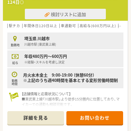
124日◎
検討リストに追加
駅チカ
年間休日120日以上
車通勤可
高給与(600万円以上)
認定薬
埼玉県 川越市
川越市駅 (東武東上線)
勤務地
年収480万円～600万円
※経験・スキルを考慮し決定
給与
月火水木金土 9:00-19:00 （休憩60分）​
※上記のうち週40時間を基本とする変形労働時間制
勤務
時間
【店舗情報と応需状況について】
■東武東上線「川越市駅」より徒歩15分圏内に位置しており、マ
イカーでの通勤も相談可能です。
■応需科目は内科、皮膚科、整形外科が中心で、今後はリウマチ
科も受ける予定となっています。
詳細を見る
お問い合わせ
■1日の処方箋枚数は平均130枚から150枚程度で、正社員2名と
事務2名で運営しています。