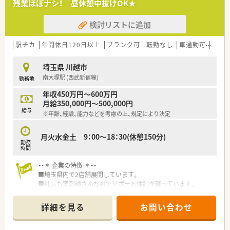
残業ほぼナシ！ 昼休憩中抜けOK★
＜多彩な研修制度が魅力的♪＞
年に数回実施される全体研修や、店舗研修・外部研修など、薬剤
検討リストに追加
師の成長を支援する研修制度が整っています！
成長実感のための「フォローアップ研修」や指導者育成のための
駅チカ
年間休日120日以上
ブランク可
転勤なし
車通勤可
高給与
「OJTトレーナー研修」、
管理職を育成する「マネジメント研修」など、各自の成長に合わ
埼玉県 川越市
せた研修制度がございます♪
E-ラーニング研修費用補助に加え、外部講習会への参加・薬剤師
南大塚駅 (西武新宿線)
勤務地
認定資格に関わる費用の補助など、薬剤師の成長を応援する会社
年収450万円～600万円
です！
月給350,000円～500,000円
長期就業を目指している方には薬剤師としての成長ができる環
給与
境をご用意しています。
※年齢、経験、能力などを考慮の上、規定により決定
月火水金土 9：00～18：30(休憩150分)
勤務
時間
・・＊ 企業の特徴 ＊・・
■埼玉県内で2店舗展開しています。
■社長も薬剤師さんなのでサポート体制が整っています。
詳細を見る
お問い合わせ