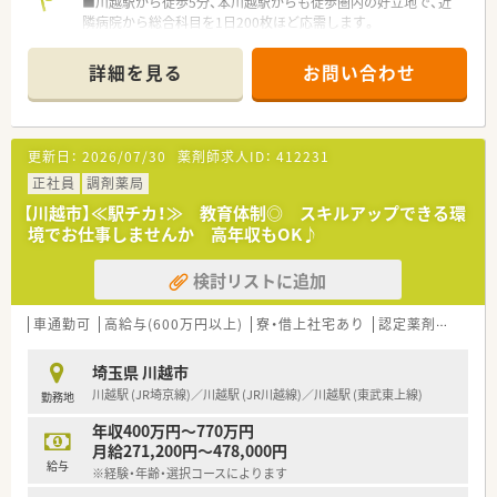
■川越駅から徒歩5分、本川越駅からも徒歩圏内の好立地で、近
適です。
隣病院から総合科目を1日200枚ほど応需します。
■住宅手当やマイカー通勤手当などの諸手当が充実しており、生
■薬剤師は常勤12名と非常勤7名が在籍しており、人員体制が厚
活を支える福利厚生が手厚く整っている点も大きな魅力と言え
いため互いに協力しながら円滑に業務を進めています。
ます。
詳細を見る
お問い合わせ
■2,000品目以上の医薬品を揃え、病院門前薬局としてスピード
と正確性を両立させた質の高い調剤を実践しています。
【勤務実態について】
■月9日から10日の休みが確保されており、年間休日は122日と
【法人特徴について】
業界内でも非常に高い水準を維持しているため休息も十分で
更新日：
2026/07/30
薬剤師求人ID：
412231
■2021年の経営統合を経て誕生し、全国に約200店舗を展開す
す。
る大手グループとして盤石な経営基盤を誇ります。
正社員
■2023年度の平均残業時間は月11時間程度となっており、1分単
調剤薬局
■介護事業やフィットネスジム運営も手掛けており、地域の健康
位で残業代が支給されるため、透明性の高い勤務環境です。
【川越市】≪駅チカ！≫ 教育体制◎ スキルアップできる環
づくりを多角的に支援するかかりつけ薬局を目指します。
■有給休暇の平均取得日数は14.1日と高く、連休を取得してリフ
境でお仕事しませんか 高年収もOK♪
■離職率はわずか5%と非常に低く、幅広い年齢層の薬剤師が自
レッシュするなど、仕事と生活のバランスを保ちやすい職場で
分に合った働き方を選びながら長く活躍できる法人です。
す。
検討リストに追加
【勤務実態について】
■残業は月平均約4.6時間と極めて少なく、時間外手当も1分単位
車通勤可
高給与(600万円以上)
寮・借上社宅あり
認定薬剤師取得支援あり
で全額支給されるため、誠実な労働環境が魅力です。
■年間休日は120日前後確保されており、店舗シフトにより月2
埼玉県 川越市
回程度の土日休みも相談できる柔軟な体制があります。
川越駅 (JR埼京線)／川越駅 (JR川越線)／川越駅 (東武東上線)
勤務地
■終業時間は18時と早めに設定されており、仕事終わりの時間
を趣味や家庭のために有意義に活用することが可能です。
年収400万円～770万円
月給271,200円～478,000円
【想定されるキャリアイメージ】
給与
※経験・年齢・選択コースによります
■入社後は3ヶ月の実務研修からスタートし、段階的な階層別研