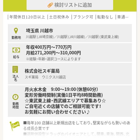
検討リストに追加
年間休日120日以上
土日祝休み
ブランク可
転勤なし
車通勤可
埼玉県 川越市
川越駅 (JR埼京線)／川越駅 (JR川越線)／川越駅 (東武東上線)
勤務地
年収400万円～770万円
月給271,200円～310,000円
給与
※経験・年齢・選択コースによります
株式会社スギ薬局
法人
スギ薬局 ウニクス川越店
名
月火水木金 9:00～19:00（休憩60分）
変形労働時間制(実働1日平均8時間勤務)
☆東武東上線・西武線エリアで募集あり☆
勤務
ご自宅近くの店舗でのご相談可能です！
時間
お気軽にお問い合わせください♪
■毎年100 店舗以上新規出店をしており、堅実ながらも勢いのあ
る成長企業です
■調剤併設型ドラッグのパイオニアとして、関東、東海、関西、北
陸・信州を中心に約1,700店舗以上を展開しています