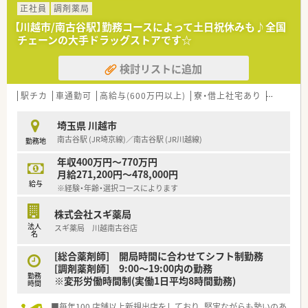
の働き方を選択できます
正社員
調剤薬局
■調剤併設型だけでなく「医療モール・クリニック併設店舗」「敷
【川越市/南古谷駅】勤務コースによって土日祝休みも♪全国
地内薬局」「訪問調剤特化型店舗」など様々な店舗を運営してい
チェーンの大手ドラッグストアです☆
ます
■在宅医療にも積極的取り組んでおり「訪問調剤特化型店舗」を
検討リストに追加
50店舗以上、無菌調剤室は業界最多の51店舗設置しています
■「プラチナくるみん認定企業」「健康経営優良法人2023（大規模
法人部門）認定」等を取得し一人ひとりが働きやすい環境が整備
駅チカ
車通勤可
高給与(600万円以上)
寮・借上社宅あり
認定薬剤
されています
■充実した研修制度、人事制度、評価制度、キャリア支援制度等
埼玉県 川越市
があるのも特徴です
南古谷駅 (JR埼京線)／南古谷駅 (JR川越線)
勤務地
年収400万円～770万円
月給271,200円～478,000円
給与
※経験・年齢・選択コースによります
株式会社スギ薬局
法人
スギ薬局 川越南古谷店
名
[総合薬剤師] 開局時間に合わせてシフト制勤務
[調剤薬剤師] 9:00～19:00内の勤務
勤務
※変形労働時間制(実働1日平均8時間勤務)
時間
■毎年100 店舗以上新規出店をしており、堅実ながらも勢いのあ