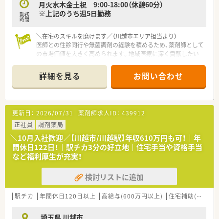
月火水木金土祝 9:00-18:00（休憩60分）
など地域貢献活動に積極的に取り組んでいます。
※上記のうち週5日勤務
勤務
■ 全社で管理栄養士が5名在中しており、栄養指導や健康サポー
時間
トを多角的に行っています。
＼在宅のスキルを磨けます／（川越市エリア担当より）
医師との往診同行や無菌調剤の経験を積めるため、薬剤師として
の市場価値を大きく高められます。地域医療に深く貢献したい
という熱意のある方にぴったりです。
詳細を見る
お問い合わせ
【店舗情報と応需状況について】
■埼玉県川越市に位置するこちらの店舗は、最寄り駅の川越駅か
ら徒歩で18分ほどの距離にあり、車での通勤も認められていま
す。
更新日：
2026/07/31
薬剤師求人ID：
439912
■処方箋の応需枚数は1日あたり約30枚となっており、一人ひと
りの患者様に対して丁寧に向き合いながら服薬指導を行えま
正社員
調剤薬局
す。
＼10月入社歓迎／【川越市/川越駅】年収610万円も可！｜年
■応需科目は施設や居宅への在宅医療が中心であり、これからの
間休日122日！｜駅チカ3分の好立地｜住宅手当や資格手当
時代に必要とされる在宅医療の知識を深く学ぶことが可能で
など福利厚生が充実！
す。
検討リストに追加
【法人特徴について】
■埼玉県内にて調剤薬局をドミナント展開している会社であり、
それぞれの地域に根ざした密着型の運営を強みとしています。
駅チカ
年間休日120日以上
高給与(600万円以上)
住宅補助(手当)あり
■外来調剤のみならず在宅医療へいち早く注力しており、医師の
往診同行にも従事するなど多職種連携を推進する法人です。
埼玉県 川越市