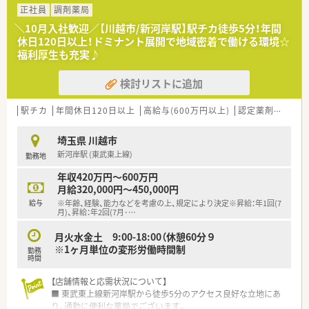
関東圏でトップクラスのシェアを誇る非常に安定した企業で
正社員
調剤薬局
す。
＼10月入社歓迎／【川越市/新河岸駅】駅チカ徒歩5分！年間
■自社施設に合わせて薬局を展開する独自の戦略により、開局時
休日120日以上！ドミナント展開で地域密着で働ける環境☆
点で確実に患者様を確保できる失敗しない経営を実現していま
福利厚生も充実♪
す。
■現場の薬剤師が働きやすい環境作りを最優先に考えており、医
検討リストに追加
師との調整やルールの簡素化など本部側のサポートも万全で
す。
駅チカ
年間休日120日以上
高給与(600万円以上)
認定薬剤師取得支援あり
【こんな方にオススメ】
■平日はしっかりと仕事に集中し、週末は土日休みでリフレッシ
埼玉県 川越市
ュしたいというメリハリのある働き方を希望する方に最適で
新河岸駅 (東武東上線)
勤務地
す。
■対人業務としての外来対応よりも、多職種との連携を通じた専
年収420万円～600万円
門的な在宅業務に特化して経験を積みたいという方に勧めま
月給320,000円～450,000円
す。
給与
※年齢、経験、能力などを考慮の上、規定により決定※昇給：年1回(7
■通勤時間を短縮したいと考えている方にとって、駅徒歩圏内の
月)、昇給：年2回(7月･
…
立地や車通勤の相談が可能な環境は非常に魅力的なポイントで
す。
月火水金土 9:00-18:00（休憩60分９
※1ヶ月単位の変形労働時間制
勤務
【やりがい/おすすめポイント】
時間
■同じ施設を継続して担当することで患者様の経過を長期的に
【店舗情報と応需状況について】
見守ることができ、在宅ならではの深い信頼関係を構築できま
■ 東武東上線新河岸駅から徒歩5分のアクセス良好な立地にあ
す。
り、通勤に便利な薬局でございます。
■残業が月平均1時間未満という圧倒的な少なさでありながら、