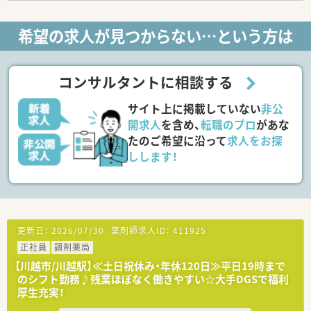
を用意されています
■総合薬剤師・調剤薬剤師（土日休み・19時までの勤務）どちらか
希望の求人が見つからない…という方は
の働き方を選択できます
■調剤併設型だけでなく「医療モール・クリニック併設店舗」「敷
地内薬局」「訪問調剤特化型店舗」など様々な店舗を運営してい
ます
コンサルタントに相談する
■在宅医療にも積極的取り組んでおり「訪問調剤特化型店舗」を
50店舗以上、無菌調剤室は業界最多の51店舗設置しています
サイト上に掲載していない
非公
■「プラチナくるみん認定企業」「健康経営優良法人2023（大規模
法人部門）認定」等を取得し一人ひとりが働きやすい環境が整備
開求人
を含め、
転職のプロ
があな
されています
たのご希望に沿って
求人をお探
■充実した研修制度、人事制度、評価制度、キャリア支援制度等
しします！
があるのも特徴です
更新日：
2026/07/30
薬剤師求人ID：
411925
正社員
調剤薬局
【川越市/川越駅】≪土日祝休み・年休120日≫平日19時まで
のシフト勤務♪残業ほぼなく働きやすい☆大手DGSで福利
厚生充実！