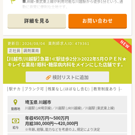
■JR線・東武東上線が利用可能な川越駅から徒歩1分という、通
勤に非常に便利な立地です。
■駅前の医療モールに位置し、耳鼻科や整形外科、眼科など様々
な科目の処方箋を応需します。
詳細を見る
お問い合わせ
■処方箋枚数は1日平均200～250枚で、薬剤師は常時5～6名と
いう手厚い体制です。
【法人特徴について】
更新日：
2026/08/04
薬剤師求人ID：
479361
■埼玉県を中心に東京・千葉など関東圏に39店舗の調剤薬局を
ドミナント展開しています。
正社員
調剤薬局
■自社でクリニックモールの開発や誘致を手掛けており、ドクタ
【川越市/川越駅】急募！≪駅徒歩2分≫2022年5月ＯＰＥＮ★
ーとの関係性も非常に良好です。
キレイな薬局！眼科・糖尿病内科をメインにした店舗です。
■調剤薬局事業を基盤としながら、患者様向けシステムの開発な
どIT事業にも挑戦しています。
検討リストに追加
【求人情報について】
■正社員の募集で、ご経験に応じて年収420万円から550万円の
駅チカ
ブランク可
残業なし(ほぼなし含む)
教育制度あり
シフト
範囲で給与を決定します。
■週休2日制で年間休日は約120日あり、仕事とプライベートの
埼玉県 川越市
メリハリをつけられます。
川越駅 (JR埼京線)／川越駅 (JR川越線)／川越駅 (東武東上線)
勤務地
■大手企業並みの福利厚生を整えており、退職金制度や保養施設
なども完備しています。
年収450万円～500万円
月給380,000円～420,000円
【勤務実態について】
給与
※年齢、経験、能力などを考慮の上、規定により決定
■有給休暇の消化率は現在86%で、会社として100%取得を目標