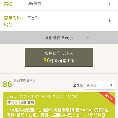
業種
調剤薬局
雇用形態 /
正社員
給与
詳細条件を表示
条件に合う求人
86
件を
検索する
86
件の薬剤師求人
並び順
更新日：
2026/08/07
薬剤師求人ID：
470763
正社員
調剤薬局
＼10月入社歓迎／【川越市/川越市駅】年収MAX600万円！皮
膚科・整形＋在宅♪関東に展開の中堅チェーン！年間休日