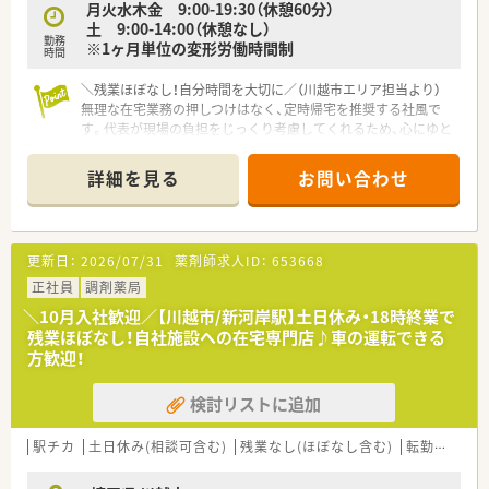
に掲げています。
月火水木金 9:00-19:30（休憩60分）
■月間の平均残業時間は10時間程度と少なく、残業代は1分単位
土 9:00-14:00（休憩なし）
勤務
でしっかり支給されます。
※1ヶ月単位の変形労働時間制
時間
■産休・育休の取得率は100%を誇っており、復帰後も安心して
キャリアを継続できます。
＼残業ほぼなし！自分時間を大切に／（川越市エリア担当より）
無理な在宅業務の押しつけはなく、定時帰宅を推奨する社風で
す。代表が現場の負担をじっくり考慮してくれるため、心にゆと
りを持って長く働き続けたい方にぴったりですよ。
詳細を見る
お問い合わせ
【店舗情報と応需状況について】
■川越駅西口から徒歩4分とアクセスが良く、2022年5月にオー
プンしたばかりの清潔感溢れるピカピカな店舗です。
■門前のクリニックより内科と眼科をメインに応需しており、特
更新日：
2026/07/31
薬剤師求人ID：
653668
に白内障や緑内障の専門的な知識を深めることが可能です。
■処方箋枚数は1日平均130枚ほどですが、薬剤師と事務が適切
正社員
調剤薬局
な人数で連携し、効率的な店舗運営を実現しています。
＼10月入社歓迎／【川越市/新河岸駅】土日休み・18時終業で
残業ほぼなし！自社施設への在宅専門店♪車の運転できる
【法人特徴について】
方歓迎！
■宮城を拠点に東北から関東まで幅広く展開しており、通信販売
やコンサル事業も手掛ける多角的な経営が強みの企業です。
検討リストに追加
■代表と従業員の距離が近く風通しが良いのが自慢で、スタッフ
一人ひとりの個性を尊重しながらおおらかに見守る社風です。
■徹底した数値管理と健全な経営指標に基づき運営されており、
駅チカ
土日休み(相談可含む)
残業なし(ほぼなし含む)
転勤なし
利益率も高く安定した基盤の上で安心して勤務ができます。