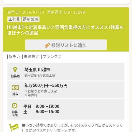
となる従業員など、薬剤師として様々な活躍ができるフィールド
を用意されています
更新日：
2026/07/30
薬剤師求人ID：
21599
■総合薬剤師・調剤薬剤師（土日休み・19時までの勤務）どちらか
の働き方を選択できます
正社員
調剤薬局
■調剤併設型だけでなく「医療モール・クリニック併設店舗」「敷
【川越市】≪定着率高い≫雰囲気重視の方にオススメ！残業も
地内薬局」「訪問調剤特化型店舗」など様々な店舗を運営してい
ほぼナシの薬局
ます
■在宅医療にも積極的取り組んでおり「訪問調剤特化型店舗」を
検討リストに追加
50店舗以上、無菌調剤室は業界最多の51店舗設置しています
■「プラチナくるみん認定企業」「健康経営優良法人2023（大規模
法人部門）認定」等を取得し一人ひとりが働きやすい環境が整備
駅チカ
未経験可
ブランク可
されています
■充実した研修制度、人事制度、評価制度、キャリア支援制度等
埼玉県 川越市
があるのも特徴です
鶴ヶ島駅 (東武東上線)
勤務地
年収500万円～550万円
※経験など考慮し決定
給与
※年俸制
平日 9:00～19:00
土 9:00～15:00
勤務
時間
■小さい規模ではありますが、その分スタッフ同士が支え合って
仕事に取り込むという雰囲気です。