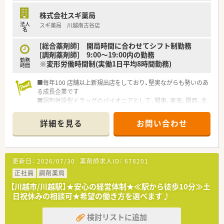
株式会社スギ薬局
法人
スギ薬局 川越南古谷店
名
[総合薬剤師] 開局時間に合わせてシフト制勤務
[調剤薬剤師] 9:00～19:00内の勤務
勤務
※変形労働時間制(実働1日平均8時間勤務)
時間
■毎年100 店舗以上新規出店をしており、堅実ながらも勢いのあ
る成長企業です
■調剤併設型ドラッグのパイオニアとして、関東、東海、関西、北
陸・信州を中心に約1,700店舗以上を展開しています
■研修制度は様々なプランがあり、集合研修だけでなく任意で受
詳細を見る
お問い合わせ
講可能な研修も幅広く用意されています
■店舗で活躍する従業員、社外で活躍する従業員、将来経営幹部
となる従業員など、薬剤師として様々な活躍ができるフィールド
を用意されています
更新日：
2026/07/30
薬剤師求人ID：
678201
■総合薬剤師・調剤薬剤師（土日休み・19時までの勤務）どちらか
の働き方を選択できます
正社員
調剤薬局
■調剤併設型だけでなく「医療モール・クリニック併設店舗」「敷
【川越市/川越駅】★安心の経営体制★≪駅から徒歩10分≫土
地内薬局」「訪問調剤特化型店舗」など様々な店舗を運営してい
日祝休みの相談可★希望の働き方を選べます♪
ます
■在宅医療にも積極的取り組んでおり「訪問調剤特化型店舗」を
検討リストに追加
50店舗以上、無菌調剤室は業界最多の51店舗設置しています