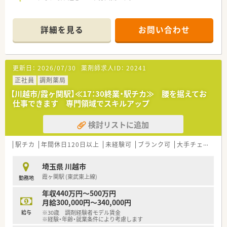
詳細を見る
お問い合わせ
更新日：
2026/07/30
薬剤師求人ID：
20241
正社員
調剤薬局
【川越市/霞ヶ関駅】≪17：30終業・駅チカ≫ 腰を据えてお
仕事できます 専門領域でスキルアップ
検討リストに追加
駅チカ
年間休日120日以上
未経験可
ブランク可
大手チェーン以外
埼玉県 川越市
霞ヶ関駅 (東武東上線)
勤務地
年収440万円～500万円
月給300,000円～340,000円
給与
※30歳 調剤経験者モデル賃金
※経験・年齢・就業条件により考慮します