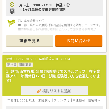
月～土 9:00～17:30 休憩60分
※1ヶ月単位の変形労働時間制
勤務
時間
○こんな会社です○
■一都三県のみの展開、約20店舗を展開する調剤チェーンです。
■管理栄養士80名在籍、薬剤師と合わせて国家資格保有者が
90%以上の割合を占める、専門家集団です。
■何よりも教育が売りの会社！
詳細を見る
お問い合わせ
月1回×8項目のペースで勉強会を開催。自由参加で、知識を深め
たい研修を選択できます。海外研修に手をあげることも可能。
■年間10万円まで、教育研修費用を会社が負担します！
■有給消化は、年10日以上消化が平均！お休みもきちんととれる
更新日：
2026/07/30
薬剤師求人ID：
20214
会社です。
■栄養活動実績、日本一！栄養相談件数、年間8,000件越え。
正社員
調剤薬局
■薬剤師国保ですが、出産については協会けんぽ同様の手当を会
【川越市/南古谷駅】急募！病院受けでスキルアップ 在宅業
社が支給。
務アリ 年間休日120日 調剤経験浅い方も歓迎していま
■アロマテラピー実施率100％！全店舗でアロマ・ハーブによる
す！
癒しの空間を提供しています。
■全店舗で在宅訪問を実施しています。在宅特化型薬局が2店舗
検討リストに追加
あり、個人宅・高齢者施設700名ほど担当させて頂いています。
年間休日120日以上
未経験可
ブランク可
車通勤可
住宅補助(手当)あり