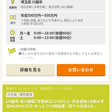
埼玉県 川越市
南古谷駅 (JR埼京線)／南古谷駅 (JR川越線)
勤務地
年収500万円～550万円
※年齢、経験、能力などを考慮の上、規定により決定
給与
※昇給：年1回(4月)
月～金 9:00～18:00（休憩60分）
土 9:00～13:00（休憩00分）
勤務
時間
<店舗の特徴>
■煎じ刻み漢方対応の薬局で長期保存を可能にするため真空パ
ックを開発。
■総合病院の面前の薬局ですので薬品数も1600品目と豊富なバ
リエーションの薬局です。
詳細を見る
お問い合わせ
■スタッフ数が多く年齢層・性別なども様々です！
所属人数が多い分お休みも融通が利きやすいです。
<会社の特徴>
更新日：
2026/07/30
薬剤師求人ID：
19800
■千葉を中心に18店舗の薬局を展開する企業です（東京都: 3店
舗 千葉県: 10店舗 埼玉県: 1店舗 茨城県 :4店舗）
正社員
調剤薬局
【川越市/本川越駅】年間休日120日以上・完全週休2日制★年
■病院門前からクリニック門前と幅広く展開しているため、病院
収MAX600万円！ゆったり10時始業◎駅チカ徒歩5分♪
門前で幅広い科目を経験することからクリニック門前で専門性