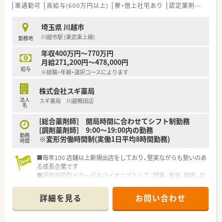
法人部門）認定」等を取得し一人ひとりが働きやすい環境が整備
車通勤可
高給与(600万円以上)
寮・借上社宅あり
認定薬剤師取得支援あり
されています
■充実した研修制度、人事制度、評価制度、キャリア支援制度等
埼玉県 川越市
があるのも特徴です
川越市駅 (東武東上線)
勤務地
年収400万円～770万円
月給271,200円～478,000円
給与
※経験・年齢・選択コースによります
株式会社スギ薬局
法人
スギ薬局 川越鴨田店
名
[総合薬剤師] 開局時間に合わせてシフト制勤務
[調剤薬剤師] 9:00～19:00内の勤務
勤務
※変形労働時間制(実働1日平均8時間勤務)
時間
■毎年100 店舗以上新規出店をしており、堅実ながらも勢いのあ
る成長企業です
■調剤併設型ドラッグのパイオニアとして、関東、東海、関西、北
陸・信州を中心に約1,700店舗以上を展開しています
■研修制度は様々なプランがあり、集合研修だけでなく任意で受
詳細を見る
お問い合わせ
講可能な研修も幅広く用意されています
■店舗で活躍する従業員、社外で活躍する従業員、将来経営幹部
となる従業員など、薬剤師として様々な活躍ができるフィールド