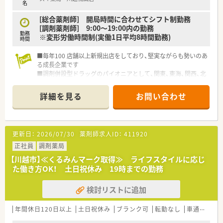
名
[総合薬剤師] 開局時間に合わせてシフト制勤務
[調剤薬剤師] 9:00～19:00内の勤務
勤務
※変形労働時間制(実働1日平均8時間勤務)
時間
■毎年100 店舗以上新規出店をしており、堅実ながらも勢いのあ
る成長企業です
■調剤併設型ドラッグのパイオニアとして、関東、東海、関西、北
陸・信州を中心に約1,700店舗以上を展開しています
■研修制度は様々なプランがあり、集合研修だけでなく任意で受
詳細を見る
お問い合わせ
講可能な研修も幅広く用意されています
■店舗で活躍する従業員、社外で活躍する従業員、将来経営幹部
となる従業員など、薬剤師として様々な活躍ができるフィールド
を用意されています
更新日：
2026/07/30
薬剤師求人ID：
411920
■総合薬剤師・調剤薬剤師（土日休み・19時までの勤務）どちらか
の働き方を選択できます
正社員
調剤薬局
■調剤併設型だけでなく「医療モール・クリニック併設店舗」「敷
【川越市】≪くるみんマーク取得≫ ライフスタイルに応じ
地内薬局」「訪問調剤特化型店舗」など様々な店舗を運営してい
た働き方OK！ 土日祝休み 19時までの勤務
ます
■在宅医療にも積極的取り組んでおり「訪問調剤特化型店舗」を
検討リストに追加
50店舗以上、無菌調剤室は業界最多の51店舗設置しています
■「プラチナくるみん認定企業」「健康経営優良法人2023（大規模
法人部門）認定」等を取得し一人ひとりが働きやすい環境が整備
年間休日120日以上
土日祝休み
ブランク可
転勤なし
車通勤可
されています