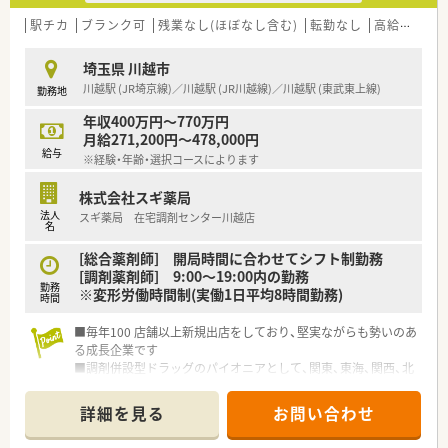
■「プラチナくるみん認定企業」「健康経営優良法人2023（大規模
法人部門）認定」等を取得し一人ひとりが働きやすい環境が整備
駅チカ
ブランク可
残業なし(ほぼなし含む)
転勤なし
高給与(600万円以上)
されています
■充実した研修制度、人事制度、評価制度、キャリア支援制度等
埼玉県 川越市
があるのも特徴です
川越駅 (JR埼京線)／川越駅 (JR川越線)／川越駅 (東武東上線)
勤務地
年収400万円～770万円
月給271,200円～478,000円
給与
※経験・年齢・選択コースによります
株式会社スギ薬局
法人
スギ薬局 在宅調剤センター川越店
名
[総合薬剤師] 開局時間に合わせてシフト制勤務
[調剤薬剤師] 9:00～19:00内の勤務
勤務
※変形労働時間制(実働1日平均8時間勤務)
時間
■毎年100 店舗以上新規出店をしており、堅実ながらも勢いのあ
る成長企業です
■調剤併設型ドラッグのパイオニアとして、関東、東海、関西、北
陸・信州を中心に約1,700店舗以上を展開しています
■研修制度は様々なプランがあり、集合研修だけでなく任意で受
詳細を見る
お問い合わせ
講可能な研修も幅広く用意されています
■店舗で活躍する従業員、社外で活躍する従業員、将来経営幹部