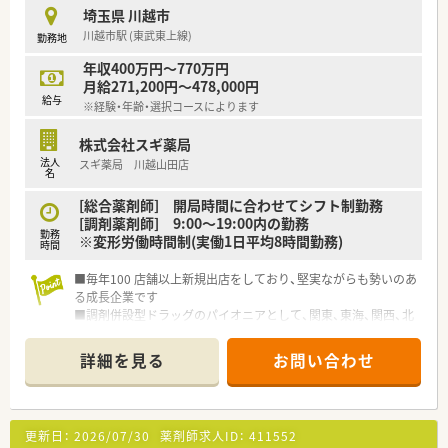
■充実した研修制度、人事制度、評価制度、キャリア支援制度等
埼玉県 川越市
があるのも特徴です
川越市駅 (東武東上線)
勤務地
年収400万円～770万円
月給271,200円～478,000円
給与
※経験・年齢・選択コースによります
株式会社スギ薬局
法人
スギ薬局 川越山田店
名
[総合薬剤師] 開局時間に合わせてシフト制勤務
[調剤薬剤師] 9:00～19:00内の勤務
勤務
※変形労働時間制(実働1日平均8時間勤務)
時間
■毎年100 店舗以上新規出店をしており、堅実ながらも勢いのあ
る成長企業です
■調剤併設型ドラッグのパイオニアとして、関東、東海、関西、北
陸・信州を中心に約1,700店舗以上を展開しています
■研修制度は様々なプランがあり、集合研修だけでなく任意で受
詳細を見る
お問い合わせ
講可能な研修も幅広く用意されています
■店舗で活躍する従業員、社外で活躍する従業員、将来経営幹部
となる従業員など、薬剤師として様々な活躍ができるフィールド
を用意されています
更新日：
2026/07/30
薬剤師求人ID：
411552
■総合薬剤師・調剤薬剤師（土日休み・19時までの勤務）どちらか