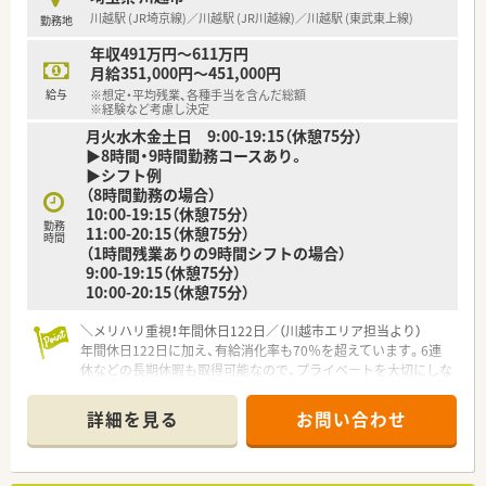
■一包化監査システムなどの最新機器を率先して導入しており、
川越駅 (JR埼京線)／川越駅 (JR川越線)／川越駅 (東武東上線)
勤務地
薬剤師の業務負担を軽減する取り組みにも力を入れています。
年収491万円～611万円
【想定される業務内容】
月給351,000円～451,000円
■店舗内における調剤業務や監査、患者様への丁寧な服薬指導と
給与
※想定・平均残業、各種手当を含んだ総額
いった基本的な薬局薬剤師としての業務を担当します。
※経験など考慮し決定
■居宅や高齢者施設への在宅業務を手がけており、調剤からお薬
月火水木金土日 9:00-19:15（休憩75分）
の配達、服薬管理まで一連のサポートをお任せします。
▶8時間・9時間勤務コースあり。
■医師の往診への同行業務にも携わっていただき、医療の最前線
▶シフト例
で薬剤師の専門性を活かした提案や連携を行っていただきま
（8時間勤務の場合）
す。
10:00-19:15（休憩75分）
勤務
11:00-20:15（休憩75分）
時間
【こんな取り組みをしています】
（1時間残業ありの9時間シフトの場合）
■最新の一包化監査システムなどの設備投資を積極的に行い、ヒ
9:00-19:15（休憩75分）
ューマンエラーを防ぐとともに調剤の効率化を図っています。
10:00-20:15（休憩75分）
■定期的に勉強会を開催しており、最新の医薬品情報や在宅医療
に関する知識をスタッフ全員で共有しアップデートしていま
＼メリハリ重視！年間休日122日／（川越市エリア担当より）
す。
年間休日122日に加え、有給消化率も70％を超えています。6連
■年俸制の給与体系を採用しているため、毎月の収入が安定して
休などの長期休暇も取得可能なので、プライベートを大切にしな
おり将来の生活設計が立てやすいメリットがあります。
がら働きたい方にぴったりの環境ですよ。
詳細を見る
お問い合わせ
【店舗情報と応需状況について】
■川越駅から徒歩3分の好立地にあり、通勤利便性が非常に高
く、周辺には様々な医療機関が集まっていることが大きな特徴で