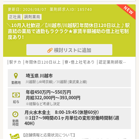
【法人特徴について】
更新日：
2026/08/07
薬剤師求人ID：
185740
■埼玉県および東京都内で11店舗の地域密着型調剤薬局を運営
している小規模チェーンです。
正社員
調剤薬局
■MR出身の社長がドクターとの関係性を基に設立し、現在も自
＼10月入社歓迎／【川越市/川越駅】年間休日120日以上♪駅
ら営業を行い事業を拡大しています。
直結の薬局で通勤もラクラク★家賃半額補助の借上社宅制
■施設在宅に非常に力を入れており、会社全体で現在12件の施
度あり！
設在宅契約を受け持っています。
検討リストに追加
【想定されるモデル年収】
■一般薬剤師としての採用の場合、ご経験やスキルにより年収
480万円～600万円が想定されます。
駅チカ
年間休日120日以上
寮・借上社宅あり
認定薬剤師取得支援あり
■管理薬剤師のポジションでは、年収550万円～600万円程度が
モデル年収となります。
埼玉県 川越市
■複数店舗を兼務するラウンダーとして勤務する場合、年収600
川越駅 (JR埼京線)／川越駅 (東武東上線)
勤務地
万円～700万円も目指せます。
年収450万円～550万円
【こんな取り組みをしています】
月給322,000円～393,000円
■電子薬歴はEMシステムを採用し、各店舗のニーズに合わせて
給与
※経験など考慮し決定
機械化を積極的に進めています。
■施設在宅が多い店舗では自動調剤分包機を導入し、薬剤師の業
月火水木金土 8:00-19:45（休憩60分）
務負担軽減に努めています。
※1日7～9時間の1ヶ月単位の変形労働時間制（週
勤務
■漢方を取り扱う店舗も展開しており、希望者は研修を通じて漢
40H）
時間
方調剤に携わることも可能です。
【店舗情報と応需状況について】