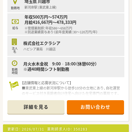
埼玉県 川越市
【募集背景と求める人物像について】
新河岸駅 (東武東上線)
勤務地
■エリア内での新規出店や体制強化に伴う増員募集であり、周囲
と円滑に連携できる協調性豊かな方を高く評価いたします。
年収500万円～574万円
■代表はスキルだけでなく人間性を重視しており、柔らかい雰囲
月給416,667円～478,333円
気で患者様やスタッフに接することができる方を求めていま
給与
※管理薬剤師：年収586～658万円
す。
※別途業績賞与あり（前年度実績：30～120万円/年）
■1社に長く腰を据えて働ける方を募っており、転職回数が少な
く長期的なキャリア形成を希望される方に最適な環境です。
株式会社エクラシア
法人
ハピシア薬局 川越店
【勤務実態について】
名
■残業時間を抑制する意識が全社的に非常に高く、ワークライフ
バランスを保ちながら定時で帰宅できる環境を維持していま
月火水木金祝 9:00‐18:00（休憩60分）
す。
※週40時間シフト制勤務
勤務
■業務量が過度にならないよう代表が日報を細かくチェックし
時間
ており、無理な在宅業務の強要も一切ないので安心です。
【店舗情報と応需状況について】
■有給休暇の取得や産休・育休の実績もあり、ライフステージが
■東武東上線の新河岸駅から徒歩10分の立地にあり、自社運営
変化しても柔軟に対応できるような配慮がなされています。
のサービス付き高齢者向け住宅へ向けた在宅専門の薬局です。
■処方箋は内科と精神科がメインであり、1人あたり2施設から3
施設で合計100名程度の患者様を施設担当制で受け持ちます。
詳細を見る
お問い合わせ
■薬剤師は常時4名体制で事務員も2名から3名在籍しており、急
な欠員や有給取得の際も互いにフォローし合える環境です。
【法人特徴について】
更新日：
2026/07/31
薬剤師求人ID：
350283
■首都圏を中心にサービス付き高齢者向け住宅を運営しており、