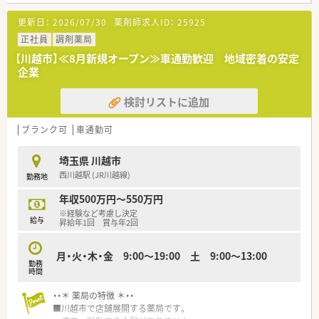
更新日：
2026/07/30
薬剤師求人ID：
25925
正社員
調剤薬局
【川越市】≪8月新規オープン≫車通勤歓迎 地域密着の安定
企業
検討リストに追加
ブランク可
車通勤可
埼玉県 川越市
西川越駅 (JR川越線)
勤務地
年収500万円～550万円
※経験など考慮し決定
給与
昇給年1回 賞与年2回
月・火・木・金 9:00～19:00 土 9:00～13:00
勤務
時間
・・＊ 薬局の特徴 ＊・・
■川越市で店舗展開する薬局です。