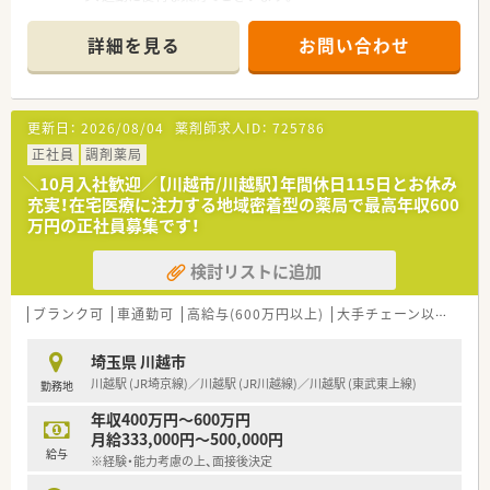
■ 外科、整形外科、脳外科、皮膚科、胃腸科を応需し、1日あたり
高水準の給与を得られる点は他社にはない大きなメリットで
30～40枚の処方箋に対応しています。
す。
詳細を見る
お問い合わせ
■ 勤務体制は正社員薬剤師1名とパート薬剤師複数名で、ゆとり
■急成長中の法人であるため、組織が拡大していく過程に立ち会
ある人数構成で運営しています。
いながら自分自身のキャリアを切り拓いていく実感が得られま
す。
【職場環境と雰囲気】
更新日：
2026/08/04
薬剤師求人ID：
725786
■ 産休育休実績が100%（男性の取得実績あり）であり、育児時短
勤務期間延長制度など育児制度が手厚いです。
正社員
調剤薬局
■ 30代の社員も多く在籍しており、横のつながりを感じながら
＼10月入社歓迎／【川越市/川越駅】年間休日115日とお休み
活気ある雰囲気で働けます。
充実！在宅医療に注力する地域密着型の薬局で最高年収600
■ 本社にいる本部長や部長も現場にヘルプに入る体制があり、
万円の正社員募集です！
全社で協力し合う社風があります。
検討リストに追加
【想定されるモデル年収】
■ 一般薬剤師で年収400万円前半から570万円、薬局長で年収
450万円から700万円のレンジがございます。
ブランク可
車通勤可
高給与(600万円以上)
大手チェーン以外
高
■ 能力と貢献度次第では30代で年収750万円の部長職も目指せ
るなど、高い評価が期待できます。
埼玉県 川越市
■ 役職手当も充実しており、管理薬剤師で1.5万円、薬局長で3万
川越駅 (JR埼京線)／川越駅 (JR川越線)／川越駅 (東武東上線)
勤務地
円などが別途支給されます。
年収400万円～600万円
【こんな取り組みをしています】
月給333,000円～500,000円
■ 水素水サーバーの設置やカフェ運営など、処方箋がなくても
給与
※経験・能力考慮の上、面接後決定
気軽に立ち寄れる薬局作りを推進しています。
■ 地域のお祭りにテナントを出したり、健康フェスを実施する