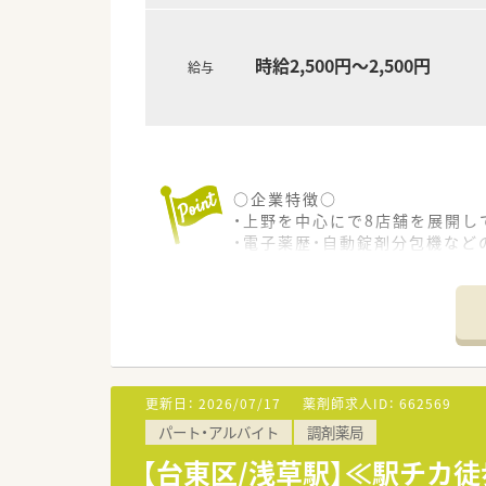
時給2,500円～2,500円
給与
○企業特徴○
・上野を中心にで8店舗を展開し
・電子薬歴・自動錠剤分包機など
・平均年齢は、34歳と若い方が
・研修制度や資格取得制度など
・代表自身も薬剤師で、現在も現
○こんな方にお勧め○
・経験を生かして高収入を得た
・駅近の都心の調剤薬局へ通勤
更新日：
2026/07/17
薬剤師求人ID：
662569
・心療内科経験者の方
パート・アルバイト
調剤薬局
・Wワーク検討されている方
【台東区/浅草駅】≪駅チカ徒