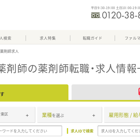
平日9：30-19：00 土日10：00-19：
人検索
求人特集
転職ガイド
ファル
薬剤師
の薬剤師転職・求人情報
す
業種
雇用形態 / 給
台東区
を選ぶ
求人IDで検索