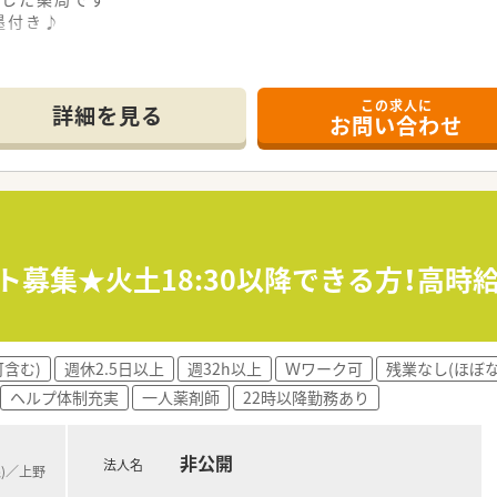
墨付き♪
この求人に
詳細を見る
お問い合わせ
ト募集★火土18:30以降できる方！高時給
含む)
週休2.5日以上
週32h以上
Ｗワーク可
残業なし(ほぼな
ヘルプ体制充実
一人薬剤師
22時以降勤務あり
非公開
法人名
線)／上野