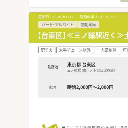
更新日：
2026/07/17
薬剤師求人ID：
359173
パート・アルバイト
調剤薬局
【台東区】≪三ノ輪駅近く≫
駅チカ
大手チェーン以外
一人薬剤師
短
東京都 台東区
勤務地
三ノ輪駅 (東京メトロ日比谷線)
時給2,000円～2,000円
給与
■こちら1店舗展開の地域に根