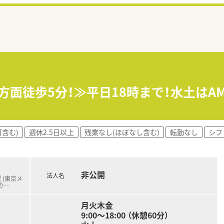
草方面徒歩5分！≫平日18時まで！水土は
含む)
週休2.5日以上
残業なし(ほぼなし含む)
転勤なし
シフ
非公開
法人名
 (東京メ
)
…
月火木金
9:00～18:00 （休憩60分）