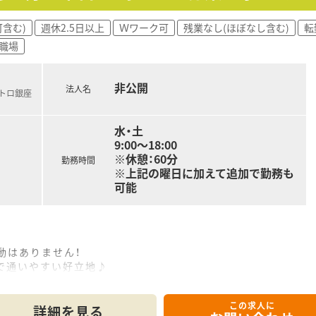
含む)
週休2.5日以上
Ｗワーク可
残業なし(ほぼなし含む)
転
の職場
非公開
法人名
メトロ銀座
…
水・土
9:00～18:00
※休憩：60分
勤務時間
※上記の曜日に加えて追加で勤務も
可能
動はありません！
で通いやすい好立地♪
）
この求人に
詳細を見る