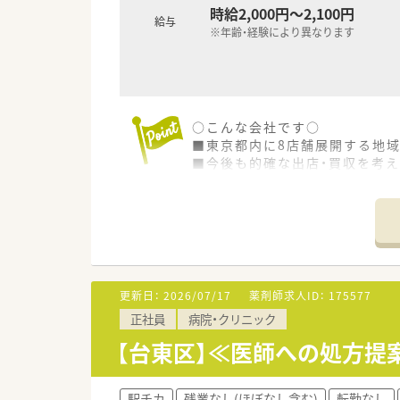
時給2,000円～2,100円
給与
※年齢・経験により異なります
○こんな会社です○
■東京都内に8店舗展開する地
■今後も的確な出店・買収を考え
■在宅、かかりつけのノルマもな
■ヘルプ人材がいるため、休み
■店舗ごとの考えが尊重される
■忘年会や歓迎会、社員旅行な
■ご面接もお人柄を重視してお
■年間休日は約120日！夏季休
更新日：
2026/07/17
薬剤師求人ID：
175577
○こんな薬局です○
正社員
病院・クリニック
■稲荷町駅より浅草方面に徒歩
■整形外科メイン！ゆったりお仕
【台東区】≪医師への処方提案
■身体が不自由で通院が難しい
■食事に関することや身体づくり
駅チカ
残業なし(ほぼなし含む)
転勤なし