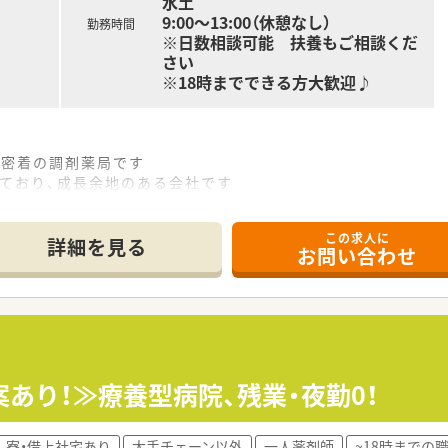
水土
9:00～13:00（休憩なし）
勤務時間
※日数相談可能 扶養もご相談くだ
さい
※18時までできる方大歓迎♪
域密着の調剤薬局です
ており、成長余地のある会社です
く、自分のペースで働けます。
も取りやすいです。
この求人に
職場環境です。
詳細を見る
お問い合わせ
ど各種イベントも盛んでアットホームな雰囲気です。
ります！その為人間関係良好です♪
暇・年末年始もそれぞれ3日あります！
5分！田原町駅や新御徒町駅からも通勤可能です♪
事できます！
あり！≫療養型病院、残業・夜勤0！
方に在宅対応もしております。
（ダイエット）に関するご相談も承っています。
寮・借上社宅あり
大手チェーン以外
一人薬剤師
~18時までの