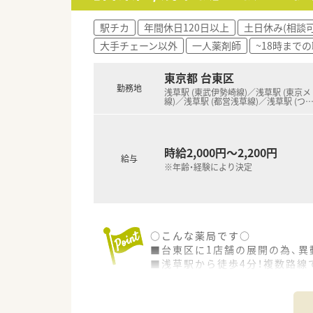
駅チカ
年間休日120日以上
土日休み(相談可
大手チェーン以外
一人薬剤師
~18時まで
東京都 台東区
勤務地
浅草駅 (東武伊勢崎線)／浅草駅 (東京
線)／浅草駅 (都営浅草線)／浅草駅 (つ
時給2,000円～2,200円
給与
※年齢・経験により決定
○こんな薬局です○
■台東区に1店舗の展開の為、異
■浅草駅から徒歩4分！複数路線
■オンライン服薬指導も実施！
■外来は1日5枚程度（内科メイン