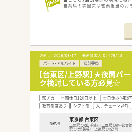
■薬局の雰囲気は営業担当のお
更新日：
2026/07/17
薬剤師求人ID：
679515
パート・アルバイト
調剤薬局
【台東区/上野駅】★夜間パー
ク検討している方必見☆
駅チカ
年間休日120日以上
土日休み(相談可
教育制度あり
シフト制
大手チェーン以外
東京都 台東区
勤務地
上野駅 (JR山手線)／上野駅 (JR宇都宮
駅 (JR常磐線)／上野駅 (JR高崎
…