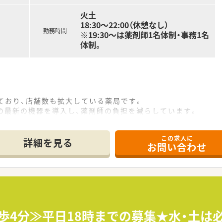
火土
18:30～22:00（休憩なし）
勤務時間
※19:30～は薬剤師1名体制・事務1名
体制。
ており、店舗数も拡大している薬局です。
の最新の機器を導入し、薬剤師の負担を減らしています。
活躍されている職場です。
の福利厚生も充実しています。
この求人に
場に入られております。
詳細を見る
お問い合わせ
い方
したい方
歩4分≫平日18時までの募集★水・土は