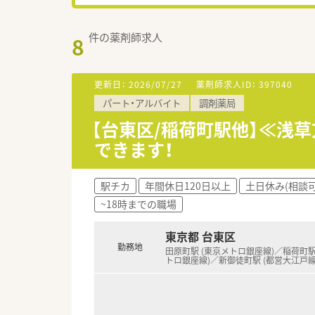
件の薬剤師求人
8
更新日：
2026/07/27
薬剤師求人ID：
397040
パート・アルバイト
調剤薬局
【台東区/稲荷町駅他】≪浅
できます！
駅チカ
年間休日120日以上
土日休み(相談可
~18時までの職場
東京都 台東区
勤務地
田原町駅 (東京メトロ銀座線)／稲荷町駅
トロ銀座線)／新御徒町駅 (都営大江戸線