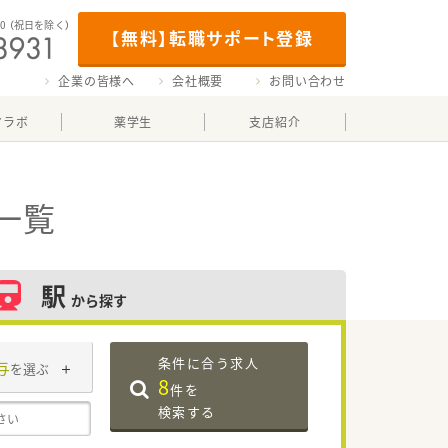
00
（祝日を除く）
【無料】転職サポート登録
企業の皆様へ
会社概要
お問い合わせ
マラボ
薬学生
支店紹介
一覧
駅
から探す
条件に合う求人
与
を選ぶ
8
件を
検索する