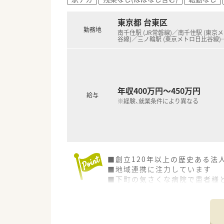
東京都 台東区
勤務地
南千住駅 (JR常磐線)／南千住駅 (東京
谷線)／三ノ輪駅 (東京メトロ日比谷線)
年収400万円～450万円
給与
※経験、就業条件により異なる
■創立120年以上の歴史ある法
■地域連携に注力しています
■下町の気さくな病院で患者様