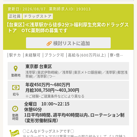
し、
更新日：
2026/08/07
薬剤師求人ID：
193013
高い専門性を発揮していただきます。
馴染みのお客様とは、ご来店の度に会話を交わしてゆくことも多
正社員
ドラッグストア
くなりますので、
【台東区】≪浅草駅から徒歩2分≫福利厚生充実のドラッグス
全国チェーン店でありながら、『かかりつけ薬局』としての、細や
トア OTC薬剤師の募集です
かな接客が可能になります。
検討リストに追加
駅チカ
未経験可
ブランク可
高給与(600万円以上)
寮・借上社宅あり
東京都 台東区
浅草駅 (東武伊勢崎線)／浅草駅 (東京メトロ銀座線)／浅草駅 (都営浅
勤務地
草線)／浅草駅 (つ
…
年収450万円～680万円
月給308,750円～403,300円
給与
※ご経験・ご就業条件などにより異なる
全曜日 10：00～22：15
休憩60分
1日平均8時間、週平均40時間以内、ローテーション制
勤務
時間
（変形労働制採用）
○こんなドラッグストアです○
当ドラッグストアでは業界で唯一の取り組みとして、「１店舗２