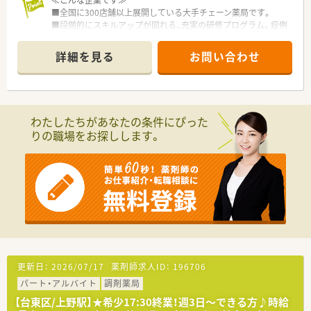
■全国に300店舗以上展開している大手チェーン薬局です。
■段階的にスキルアップが図れる、充実の研修プログラム。症例
検討会・服薬指導ロールプレイング・メーカー説明会・医療機関と
の合同勉強会など、各種勉強会も多数あります！
詳細を見る
お問い合わせ
■福利厚生も充実しているので、安心して働けます。
■どの店舗も環境良好で、退職者が少ないのも魅力です。
■「育児・介護休業制度」に加えて、「育児・介護短時間勤務制度」
もあります。
わたしたちがあなたの条件にぴった
≪こんな薬局です≫
りの職場をお探しします。
■人気の浅草エリア♪
■応需科目は内科・整形外科・眼科・リハビリテーション科
■在宅も積極的に取り組んでいます！
■処方箋枚数は50～60枚/日
■新人配属も多いため未経験者にも最適な店舗です♪
■機械はイーサー・Vマスが設置されています
■加算関係がしっかりと算定されているため、地域体制加算など
技術料の面で安定しています
■患者様とのコミュニケーションを大切にしているため、座って
投薬しています
更新日：
2026/07/17
薬剤師求人ID：
196706
パート・アルバイト
調剤薬局
【台東区/上野駅】★希少17:30終業！週3日～できる方♪時給