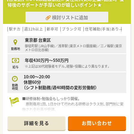
ライン服薬指導」、今後も病院の「敷地内薬局」の推進、女性客の
帰後のサポートが手厚いのが嬉しいポイント★
取り込みを狙う店舗でデザインの一新。
M&Aによる店舗拡大と業界のリーディングカンパニーとして成
検討リストに追加
長を続けています。
○どの店舗も、最新システムが整っています！
駅チカ
週32h以上
新卒可
ブランク可
住宅補助(手当)あり
認定
＼福利厚生／
〇「社員第一主義」を掲げている同社では、福利厚生面が手厚く
東京都 台東区
年間休日120日以上、「連続休暇制度（年に1回、最大9連休を取得
御徒町駅 (JR山手線)／浅草駅 (東京メトロ銀座線)／三ノ輪駅 (東京
勤務地
できる制度）」等
メトロ日比谷線)
プライベートも充実出来る様にワークライフバランスを後押し
年収430万円～550万円
してくれる制度が充実しています。
〇社員割引制度、財形貯蓄制度、スポーツジム優待等が受けられ
※上記は30代経験者モデル、経験・役職により異なります。
給与
る他、提携の保養施設は全国に40ヵ所あります。
10:00～20:00
〇産休・育休・時短勤務者2,097人以上等、どれも業界トップクラ
休憩60分
スの実績!
勤務
（シフト制勤務/週40時間の変形労働制）
産休、育休取得はもちろんのこと、育児短時間勤務制度を実施
時間
育児休業より復帰後、1日最大2時間短縮して勤務できる制度で
す。
■研修体制・勉強会もしっかり開催。
法律では3歳までですが、同社では小学校就学時までの期間利用
原則毎月1回、1日かけて行われる研修はクラス別、部門別に実
可能♪
施され全社員が受講。
（勤務時間扱い）パート社員も出席し、常に高い専門性が保たれ
ています。
詳細を見る
お問い合わせ
■キャリアプランも充実の薬局です。
…将来的にはカウンセラー・企画・開発・人事などキャリアパス