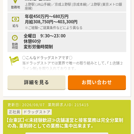
上野駅 (JR山手線)／京成上野駅 (京成本線)／上野駅 (東京メトロ銀
勤務地
【想定されるキャリアイメージ】
座線)
■在宅医療や漢方など、専門性を高める薬剤師スペシャリストと
年収450万円～680万円
しての道が用意されています。
月給308,750円～403,300円
■現場経験を積んだ後、将来的には管理薬剤師やエリアマネージ
給与
※ご経験・ご就業条件などにより異なる
ャーを目指すことも可能です。
■認定薬剤師の取得支援制度が充実しており、多くの方が専門性
全曜日 9：30～23：00
を高め活躍されています。
休憩60分
勤務
変形労働時間制
時間
【想定されるモデル年収】
■これまでのご経験やスキルに応じて、420万円から580万円の
○こんなドラッグストアです○
年収が想定されます。
当ドラッグストアでは業界で唯一の取り組みとして、「１店舗２
■毎年1回の定期昇給に加えて、年2回の賞与が支給され、安定し
ライン制」を取り入れております。
た収入を見込めます。
店舗業務を「店舗運営」と「接客・カウンセリング」の２ラインに
■基本給とは別に、薬剤師手当や地域手当、職位手当などが条件
わけ、それぞれをきちんと分業することで、薬剤師としての仕事
詳細を見る
お問い合わせ
に応じて支給されます。
に集中し、高い専門性を発揮していただきます。
馴染みのお客様とは、ご来店の度に会話を交わしてゆくことも多
くなりますので、全国チェーン店でありながら、『かかりつけ薬
局』としての細やかな接客が可能になります。
更新日：
2026/08/07
薬剤師求人ID：
215415
正社員
ドラッグストア
【台東区】≪未経験歓迎≫店舗運営と接客業務は完全分業制
の為、薬剤師としての業務に集中出来ます。