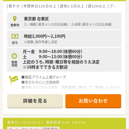
駅チカ
年間休日120日以上
週休2.5日以上
週32h以上
ブランク可
東京都 台東区
三ノ輪駅 (東京メトロ日比谷線)／入谷駅 (東京メトロ日比谷線)
勤務地
時給2,000円～2,100円
※経験、条件考慮し決定
給与
月～金 9:00～18:00（休憩60分）
土 9:00～13:00（休憩00分）
上記のうち、時間･曜日等を相談のうえ決定
勤務
時間
※18時までできる方歓迎
■東証プライム上場グループ
■東京を中心に店舗展開
■調剤、OTC完全分業制 調剤業務に集中してご勤務いただけま
す
詳細を見る
お問い合わせ
更新日：
2026/07/17
薬剤師求人ID：
196756