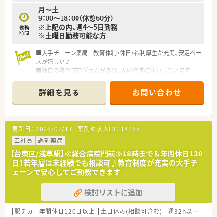
る他、提携の保養施設は全国に40ヵ所あります。
月～土
〇産休・育休・時短勤務者2,097人以上等、どれも業界トップクラ
9：00～18：00（休憩60分）
スの実績!
※上記の内、週4～5日勤務
勤務
産休、育休取得はもちろんのこと、育児短時間勤務制度を実施
時間
※土曜日勤務可能な方
育児休業より復帰後、1日最大2時間短縮して勤務できる制度で
す。
■大手チェーン薬局 教育体制・休日・福利厚生が充実、安定ペー
法律では3歳までですが、同社では小学校就学時までの期間利用
スが嬉しい♪
可能♪
■独自の教育プログラムがあり、人材育成に注力しています
個々のスキルやレベルに合わせてキャリアアップでき、やりがい
を持って取り組めます
詳細を見る
お問い合わせ
調剤薬局勤務が初めての方、調剤に自信のない方も、導入研修が
あり安心です
■最新設備完備 過誤防止システムや、その他機器が充実！業務の
サポート体制がしっかりしているので効率的＆安心してお仕事
更新日：
2026/07/17
薬剤師求人ID：
18765
に集中できます
■産休育休制度や育児時短勤務制度など子育てとの両立を応援
正社員
調剤薬局
しています
【台東区/浅草駅】≪総合病院門前≫18時まで＆年間休日120
日！若年層は未経験でも相談可♪教育制度が充実の大手チ
ェーンで安心してご勤務できます
検討リストに追加
駅チカ
年間休日120日以上
土日休み(相談可含む)
週32h以上
未経