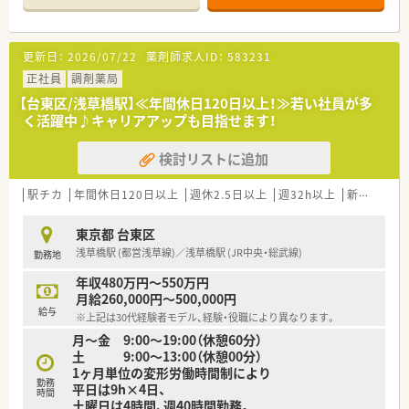
■店舗で活躍する従業員、社外で活躍する従業員、将来経営幹部
となる従業員など、薬剤師として様々な活躍ができるフィールド
を用意されています
更新日：
2026/07/22
薬剤師求人ID：
583231
■総合薬剤師・調剤薬剤師（土日休み・19時までの勤務）どちらか
の働き方を選択できます
正社員
調剤薬局
■調剤併設型だけでなく「医療モール・クリニック併設店舗」「敷
【台東区/浅草橋駅】≪年間休日120日以上！≫若い社員が多
地内薬局」「訪問調剤特化型店舗」など様々な店舗を運営してい
く活躍中♪キャリアアップも目指せます！
ます
■在宅医療にも積極的取り組んでおり「訪問調剤特化型店舗」を
検討リストに追加
50店舗以上、無菌調剤室は業界最多の51店舗設置しています
■「プラチナくるみん認定企業」「健康経営優良法人2023（大規模
法人部門）認定」等を取得し一人ひとりが働きやすい環境が整備
駅チカ
年間休日120日以上
週休2.5日以上
週32h以上
新卒可
ブ
されています
■充実した研修制度、人事制度、評価制度、キャリア支援制度等
東京都 台東区
があるのも特徴です
浅草橋駅 (都営浅草線)／浅草橋駅 (JR中央・総武線)
勤務地
年収480万円～550万円
月給260,000円～500,000円
給与
※上記は30代経験者モデル、経験・役職により異なります。
月～金 9:00～19:00（休憩60分）
土 9:00～13:00（休憩00分）
1ヶ月単位の変形労働時間制により
勤務
平日は9h×4日、
時間
土曜日は4時間、週40時間勤務。