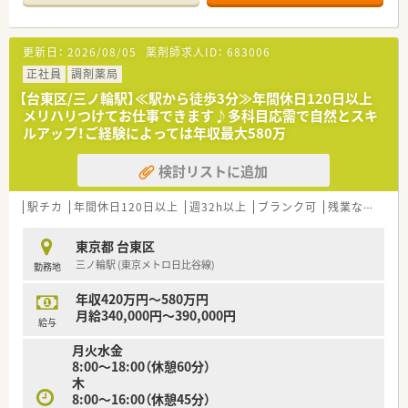
で金額差も出してくれるので、落ち着いて投薬できます。
≪こんな薬局です≫
更新日：
2026/08/05
薬剤師求人ID：
683006
○新御徒町駅から徒歩4分！アクセス抜群◎
○メインの応需科目は内科, 呼吸器科, 小児科です！
正社員
調剤薬局
○処方箋枚数は1日30～40枚/日程度！比較的落ち着いている環
【台東区/三ノ輪駅】≪駅から徒歩3分≫年間休日120日以上
境です
メリハリつけてお仕事できます♪多科目応需で自然とスキ
○幅広い年齢層が活躍されている店舗です！
ルアップ！ご経験によっては年収最大580万
検討リストに追加
駅チカ
年間休日120日以上
週32h以上
ブランク可
残業なし(ほぼなし含む)
東京都 台東区
三ノ輪駅 (東京メトロ日比谷線)
勤務地
年収420万円～580万円
月給340,000円～390,000円
給与
月火水金
8:00～18:00（休憩60分）
木
8:00～16:00（休憩45分）