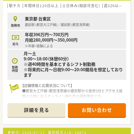
駅チカ
年間休日120日以上
土日休み(相談可含む)
週32h以上
残業
東京都 台東区
蔵前駅 (都営大江戸線)／蔵前駅 (都営浅草線)
勤務地
年収396万円～700万円
月給280,000円～350,000円
給与
※年齢・経験による
月～土
9:00～18:00（休憩60分）
※週40時間を基本とするシフト制勤務
勤務
※将来的に月～日祝9:00～20:00開局を想定しており
時間
ます
【店舗情報と応需状況について】
■都営大江戸線・都営浅草線の蔵前駅から徒歩3分とアクセス抜
群の立地にあるオンライン特化型の調剤薬局です。
■内科・外科・眼科・小児科・精神科など総合科目に対応しており、
オンライン服薬指導を通じて全国の患者様へ対応しています。
詳細を見る
お問い合わせ
【募集背景と求める人物像について】
■DXの新規事業として2024年2月にオープンしたオンライン特
化型薬局のため、長期的に活躍いただける正社員を定期採用して
更新日：
2026/07/17
薬剤師求人ID：
18873
います。