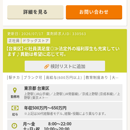
■創業からほどなくして在宅を開始、現在では実施率90%！薬剤
師人数を多めに配置しているので負担は多くありませんので安
詳細を見る
お問い合わせ
心です
■ほぼ全店が座り投薬なので体力に不安がある方も安心！
■健康サポート薬局を積極的に展開中
■育休・時短の取得率は100%！女性も長く働ける会社です
更新日：
2026/07/17
薬剤師求人ID：
330563
■健康イベントの開催や健康情報の発信など、地域に向けた多様
な活動を積極的に実施しております
正社員
ドラッグストア
■年間休日120日以上でメリハリつけてお仕事きる会社です
【台東区】≪社員満足度◎≫法定外の福利厚生も充実してい
ます♪異動は希望に応じて可。
≪こんな薬局です≫
■上野駅から徒歩5分♪
検討リストに追加
■総合病院門前の為、科目に偏りなくご経験可能！
■在宅も積極的に取り組んでいます
■加算関係がしっかりと算定されているため、地域体制加算など
駅チカ
ブランク可
高給与(600万円以上)
教育制度あり
大手チェーン
技術料の面で安定している薬局です
■近隣にも系列の店舗がありフォロー体制安心です♪
東京都 台東区
■処方箋枚数は30～40枚/日！患者様としっかり向き合って投薬
上野駅 (JR山手線)／上野駅 (JR常磐線)／京成上野駅 (京成本線)／上
勤務地
指導ができる環境です！
野駅 (東京メト
…
年収500万円～650万円
※上記は30代経験者モデル、経験・役職により異なります。
給与
月〜金 8:00〜22:00
土・日・祝 10:00〜20:00