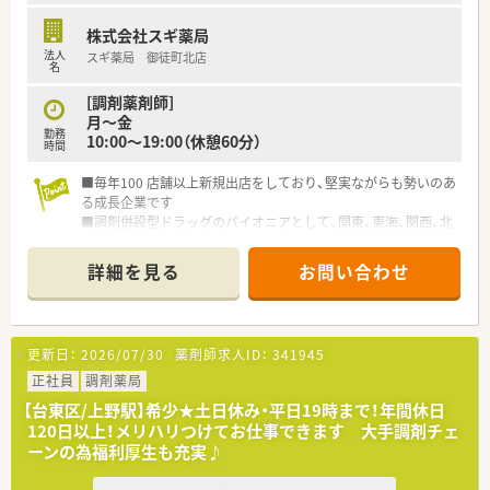
株式会社スギ薬局
法人
スギ薬局 御徒町北店
名
[調剤薬剤師]
月～金
勤務
10:00～19:00（休憩60分）
時間
■毎年100 店舗以上新規出店をしており、堅実ながらも勢いのあ
る成長企業です
■調剤併設型ドラッグのパイオニアとして、関東、東海、関西、北
陸・信州を中心に約1,700店舗以上を展開しています
■研修制度は様々なプランがあり、集合研修だけでなく任意で受
詳細を見る
お問い合わせ
講可能な研修も幅広く用意されています
■店舗で活躍する従業員、社外で活躍する従業員、将来経営幹部
となる従業員など、薬剤師として様々な活躍ができるフィールド
を用意されています
更新日：
2026/07/30
薬剤師求人ID：
341945
■総合薬剤師・調剤薬剤師（土日休み・19時までの勤務）どちらか
の働き方を選択できます
正社員
調剤薬局
■調剤併設型だけでなく「医療モール・クリニック併設店舗」「敷
【台東区/上野駅】希少★土日休み・平日19時まで！年間休日
地内薬局」「訪問調剤特化型店舗」など様々な店舗を運営してい
120日以上！メリハリつけてお仕事できます 大手調剤チェ
ます
ーンの為福利厚生も充実♪
■在宅医療にも積極的取り組んでおり「訪問調剤特化型店舗」を
50店舗以上、無菌調剤室は業界最多の51店舗設置しています