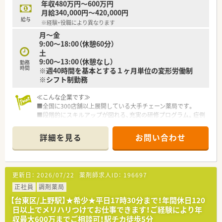
年収480万円～600万円
す。
月給340,000円～420,000円
給与
※経験・役職により異なります
月～金
9:00～18:00（休憩60分）
土
9:00～13:00（休憩なし）
勤務
時間
※週40時間を基本とする１ヶ月単位の変形労働制
※シフト制勤務
≪こんな企業です≫
■全国に300店舗以上展開している大手チェーン薬局です。
■段階的にスキルアップが図れる、充実の研修プログラム。症例
検討会・服薬指導ロールプレイング・メーカー説明会・医療機関と
の合同勉強会など、各種勉強会も多数あります！
詳細を見る
お問い合わせ
■年間休日125日!福利厚生も充実しているので、安心して働け
ます。
■福利厚生充実！環境良好で、退職者が少ないのも魅力です。
■「育児・介護休業制度」に加えて、「育児・介護短時間勤務制度」
更新日：
2026/07/22
薬剤師求人ID：
196697
もあります。
正社員
調剤薬局
≪こんな薬局です≫
【台東区/上野駅】★希少★平日17時30分まで！年間休日120
■人気の浅草エリア♪
日以上でメリハリつけてお仕事できます！ご経験により年
■応需科目は内科・整形外科・眼科・リハビリテーション科
収最大600万までご相談可！駅チカ徒歩5分