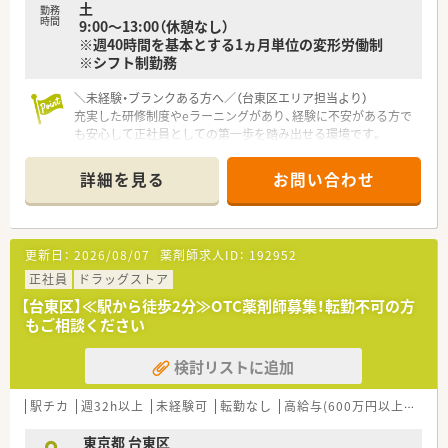
土
勤務
時間
9:00～13:00（休憩なし）
※週40時間を基本とする1ヵ月単位の変形労働制
※シフト制勤務
＼未経験・ブランクある方へ／（台東区エリア担当より）
充実した研修制度やeラーニングがあり、経験に不安がある方で
も安心して正社員としての第一歩を踏み出せる環境です。
＊------------------------------------------＊
詳細を見る
お問い合わせ
【店舗情報と応需状況について】
■最寄り駅の東京メトロ日比谷線「三ノ輪駅」から徒歩3分とい
う駅チカの好立地にあります。
■医療ビル内に位置しており、内科や小児科、皮膚科、眼科など
更新日：
2026/08/07
薬剤師求人ID：
192952
多科目を幅広く応需しています。
■1日の処方箋枚数は210枚で、常時8名から9名の薬剤師体制で
正社員
ドラッグストア
対応します。
【台東区】≪駅から徒歩2分≫OTC薬剤師募集！転勤不可の方
もご相談ください
【募集背景と求める人物像について】
■今後の更なるサービス拡充を目的とした増員募集のため、新し
検討リストに追加
い仲間を積極採用中です。
■様々な処方箋に触れながら、薬剤師として着実にスキルアップ
したいという意欲的な方を求めています。
駅チカ
週32h以上
未経験可
転勤なし
高給与(600万円以上)
寮・
■チームワークを尊重し、周囲のスタッフと協力しながら業務に
取り組める方を歓迎いたします。
東京都 台東区