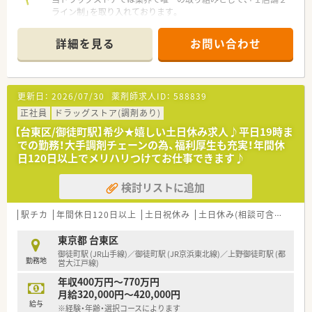
ライン制」を取り入れております。
店舗業務を「店舗運営」と「接客・カウンセリング」の２ラインに
わけ、それぞれをきちんと分業することで、薬剤師としての仕事
詳細を見る
お問い合わせ
に集中し、高い専門性を発揮していただきます。
馴染みのお客様とは、ご来店の度に会話を交わしてゆくことも多
くなりますので、全国チェーン店でありながら、『かかりつけ薬
局』としての細やかな接客が可能になります。
更新日：
2026/07/30
薬剤師求人ID：
588839
正社員
ドラッグストア(調剤あり)
【台東区/御徒町駅】希少★嬉しい土日休み求人♪平日19時ま
での勤務！大手調剤チェーンの為、福利厚生も充実！年間休
日120日以上でメリハリつけてお仕事できます♪
検討リストに追加
駅チカ
年間休日120日以上
土日祝休み
土日休み(相談可含む)
週3
東京都 台東区
御徒町駅 (JR山手線)／御徒町駅 (JR京浜東北線)／上野御徒町駅 (都
勤務地
営大江戸線)
年収400万円～770万円
月給320,000円～420,000円
給与
※経験・年齢・選択コースによります