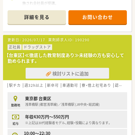
施され全社員が受講。
（勤務時間扱い）パート社員も出席し、常に高い専門性が保たれ
ています。
詳細を見る
お問い合わせ
■キャリアプランも充実の薬局です。
…将来的にはカウンセラー・企画・開発・人事などキャリアパス
も充実！
向上心を持ってお仕事できます。
更新日：
2026/07/17
薬剤師求人ID：
190290
正社員
ドラッグストア
【台東区】≪徹底した教育制度あり≫未経験の方も安心して
勤められます。
検討リストに追加
駅チカ
週32h以上
新卒可
車通勤可
寮・借上社宅あり
認定薬剤師取得支援あり
東京都 台東区
浅草橋駅 (都営浅草線)／浅草橋駅 (JR中央・総武線)
勤務地
年収430万円～550万円
※上記は30代経験者モデル、経験・役職により異なります。
給与
10:00～22:30