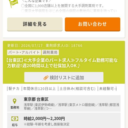
＼こんな企業です／
○全国に1,000店舗以上を展開する大手調剤薬局です。
○東京大学病院をはじめ全国の病院の敷地内に薬局を持ってい
ます。
病診薬連携を強化することで、地域にお住いの患者様に高度な医
詳細を見る
お問い合わせ
療の提供を実現しています。
○全店「同一の機械・システム」を採用しており、且つ処方箋の応
需内容が多岐にわたる（敷地内・病院門前・医療モール・CL門前）
ので、スキルUPしたい方にはお勧めもです。
更新日：
2026/07/17
薬剤師求人ID：
18766
○長期就業＆自己研讃を続ける事で給与があがる仕組みになっ
ており、将来的に高年収も狙う事が出来ます。
パート・アルバイト
調剤薬局
○インターネットを使って処方薬の飲み方を遠隔指導する「オン
【台東区】≪大手企業のパート求人≫フルタイム勤務可能な
ライン服薬指導」、今後も病院の「敷地内薬局」の推進、女性客の
方歓迎！週20時間以上で社保加入OK♪
取り込みを狙う店舗でデザインの一新。
M&Aによる店舗拡大と業界のリーディングカンパニーとして成
検討リストに追加
長を続けています。
○どの店舗も、最新システムが整っています！
駅チカ
年間休日120日以上
土日休み(相談可含む)
未経験可
Ｗワ
＼福利厚生／
〇「社員第一主義」を掲げている同社では、福利厚生面が手厚く
東京都 台東区
年間休日120日以上、「連続休暇制度（年に1回、最大9連休を取得
浅草駅 (東武伊勢崎線)／浅草駅 (東京メトロ銀座線)／浅草駅 (都営浅
勤務地
できる制度）」等
草線)／浅草駅 (つ
…
プライベートも充実出来る様にワークライフバランスを後押し
時給2,000円～2,200円
してくれる制度が充実しています。
〇社員割引制度、財形貯蓄制度、スポーツジム優待等が受けられ
※経験・年齢を考慮し面接後決定
給与