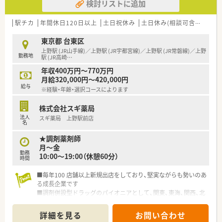
検討リストに追加
■「プラチナくるみん認定企業」「健康経営優良法人2023（大規模
法人部門）認定」等を取得し一人ひとりが働きやすい環境が整備
されています
駅チカ
年間休日120日以上
土日祝休み
土日休み(相談可含む)
週3
■充実した研修制度、人事制度、評価制度、キャリア支援制度等
があるのも特徴です
東京都 台東区
上野駅 (JR山手線)／上野駅 (JR宇都宮線)／上野駅 (JR常磐線)／上野
勤務地
駅 (JR高崎
…
年収400万円～770万円
月給320,000円～420,000円
給与
※経験・年齢・選択コースによります
株式会社スギ薬局
法人
スギ薬局 上野駅前店
名
★調剤薬剤師
月～金
勤務
10:00～19:00（休憩60分）
時間
■毎年100 店舗以上新規出店をしており、堅実ながらも勢いのあ
る成長企業です
■調剤併設型ドラッグのパイオニアとして、関東、東海、関西、北
陸・信州を中心に約1,700店舗以上を展開しています
■研修制度は様々なプランがあり、集合研修だけでなく任意で受
詳細を見る
お問い合わせ
講可能な研修も幅広く用意されています