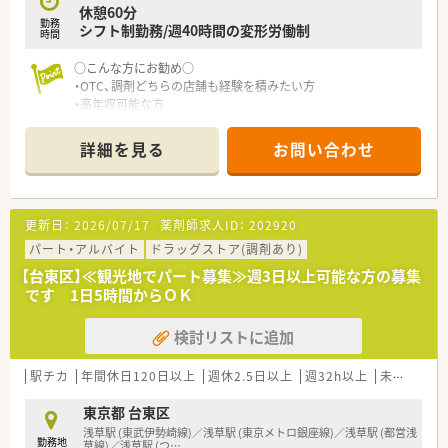
休憩60分
勤務
シフト制勤務/週40時間の変形労働制
時間
○こんな方にお勧め○
・OTC、調剤どちらの店舗も経験を積みたい方
・高年収可能な方
詳細を見る
お問い合わせ
更新日：
2026/07/17
薬剤師求人ID：
202920
パート・アルバイト
ドラッグストア(調剤あり)
【台東区】≪観光地でパート募集≫週3日以上可能な方の募集
です 1日5時間からＯＫ
検討リストに追加
駅チカ
年間休日120日以上
週休2.5日以上
週32h以上
未経験可
東京都 台東区
浅草駅 (東武伊勢崎線)／浅草駅 (東京メトロ銀座線)／浅草駅 (都営浅
勤務地
草線)／浅草駅 (つ
…