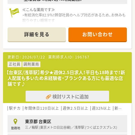
≪こんな薬局です≫
・有給消化率82.9％！幹部社員のヘルプ対応があるため、お休みも
取りやすい職場です
・残業時間、全社平均5~6時間程度。早番遅番シフトでしっかりと
調整ができます
詳細を見る
お問い合わせ
・産休・育休取得率100％！男性薬剤師の育児休業の実績もござい
ます
≪研修制度≫
更新日：
2026/07/22
薬剤師求人ID：
196767
・領域別専門研修、在宅研修、OJTトレーナー研修、海外視察研修
など様々な研修がございます
正社員
調剤薬局
・外部研修や認定薬剤師取得の際の支援もおこなっております
【台東区/浅草駅】希少★週休2.5日求人！平日も18時まで！新
・管理薬剤師～エリアマネージャーへのキャリアアップもあり、
人配属も多いため未経験者・ブランクある方にも最適な店
企画力を高め、企業の幹部として活躍して行ける力を養う幹部研
舗です♪
修もございます
検討リストに追加
≪企業特徴≫
・全国80店舗展開する薬局です
・ボトムアップ型の社風なので、非常に風通しがよく、現場の意見
駅チカ
年間休日120日以上
週休2.5日以上
週32h以上
新卒可
ブ
が通りやすく、個々に裁量権を持たせた店舗運営しているので決
裁が早いです。
東京都 台東区
・異動、他店舗ヘルプも基本ありません（双方了承ならばあり）
三ノ輪駅 (東京メトロ日比谷線)／浅草駅 (つくばエクスプレス)
勤務地
・離職率が低く、平均勤続年数10年程度！退職された方も数年後
に再入社されることもあるなど非常にアットホームな社風で