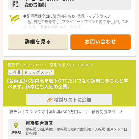
勤務
変形労働制
時間
◆配置薬は全国に販売網をもち、業界トップクラス♪
他、自社工場を有し、プライベートプランド商品を供給してお
り、製販一貫体制が強みの一つです。
詳細を見る
お問い合わせ
更新日：
2026/07/17
薬剤師求人ID：
330560
正社員
ドラッグストア
【台東区】≪都内高年収≫OTCだけでなく調剤もきちんと学
べます。新卒にも人気の企業。
検討リストに追加
駅チカ
ブランク可
高給与(600万円以上)
教育制度あり
大手チェーン
東京都 台東区
鶯谷駅 (JR山手線)／鶯谷駅 (JR京浜東北線)／入谷駅 (東京メトロ日
勤務地
比谷線)