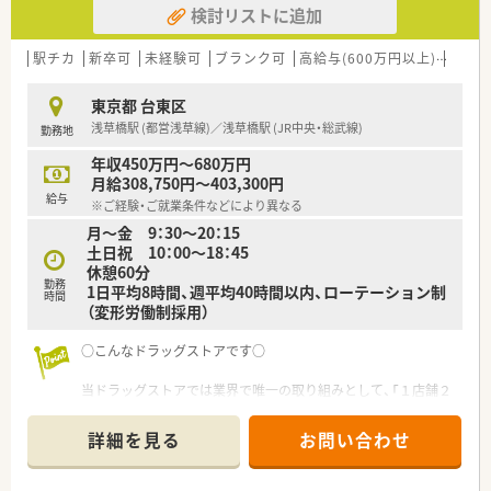
検討リストに追加
駅チカ
新卒可
未経験可
ブランク可
高給与(600万円以上)
寮・借
東京都 台東区
浅草橋駅 (都営浅草線)／浅草橋駅 (JR中央・総武線)
勤務地
年収450万円～680万円
月給308,750円～403,300円
給与
※ご経験・ご就業条件などにより異なる
月～金 9：30～20：15
土日祝 10：00～18：45
休憩60分
勤務
1日平均8時間、週平均40時間以内、ローテーション制
時間
（変形労働制採用）
○こんなドラッグストアです○
当ドラッグストアでは業界で唯一の取り組みとして、「１店舗２
ライン制」
を取り入れております。
詳細を見る
お問い合わせ
店舗業務を「店舗運営」と「接客・カウンセリング」の２ラインに
わけ、
それぞれをきちんと分業することで、薬剤師としての仕事に集中