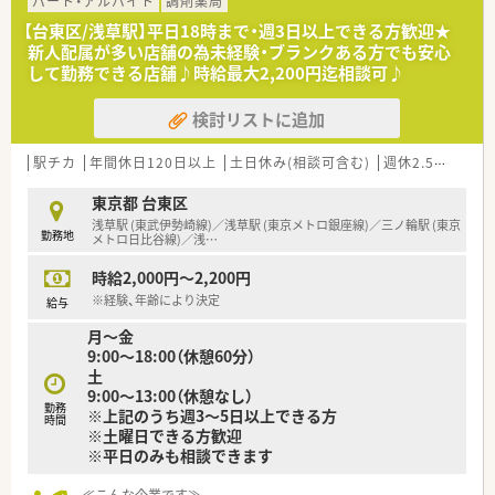
パート・アルバイト
調剤薬局
【台東区/浅草駅】平日18時まで・週3日以上できる方歓迎★
新人配属が多い店舗の為未経験・ブランクある方でも安心
して勤務できる店舗♪時給最大2,200円迄相談可♪
検討リストに追加
駅チカ
年間休日120日以上
土日休み(相談可含む)
週休2.5日以上
東京都 台東区
浅草駅 (東武伊勢崎線)／浅草駅 (東京メトロ銀座線)／三ノ輪駅 (東京
勤務地
メトロ日比谷線)／浅
…
時給2,000円～2,200円
※経験、年齢により決定
給与
月～金
9:00～18:00（休憩60分）
土
9:00～13:00（休憩なし）
勤務
※上記のうち週3～5日以上できる方
時間
※土曜日できる方歓迎
※平日のみも相談できます
≪こんな企業です≫