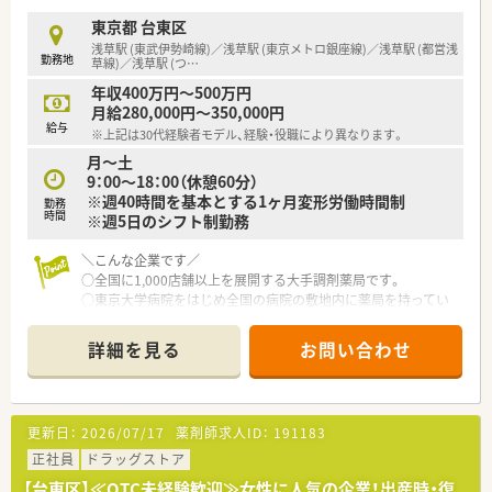
東京都 台東区
浅草駅 (東武伊勢崎線)／浅草駅 (東京メトロ銀座線)／浅草駅 (都営浅
勤務地
草線)／浅草駅 (つ
…
年収400万円～500万円
月給280,000円～350,000円
給与
※上記は30代経験者モデル、経験・役職により異なります。
月～土
9：00～18：00（休憩60分）
※週40時間を基本とする1ヶ月変形労働時間制
勤務
時間
※週5日のシフト制勤務
＼こんな企業です／
○全国に1,000店舗以上を展開する大手調剤薬局です。
○東京大学病院をはじめ全国の病院の敷地内に薬局を持ってい
ます。
病診薬連携を強化することで、地域にお住いの患者様に高度な医
詳細を見る
お問い合わせ
療の提供を実現しています。
○全店「同一の機械・システム」を採用しており、且つ処方箋の応
需内容が多岐にわたる（敷地内・病院門前・医療モール・CL門前）
ので、スキルUPしたい方にはお勧めもです。
更新日：
2026/07/17
薬剤師求人ID：
191183
○長期就業＆自己研讃を続ける事で給与があがる仕組みになっ
ており、将来的に高年収も狙う事が出来ます。
正社員
ドラッグストア
○インターネットを使って処方薬の飲み方を遠隔指導する「オン
【台東区】≪OTC未経験歓迎≫女性に人気の企業！出産時・復