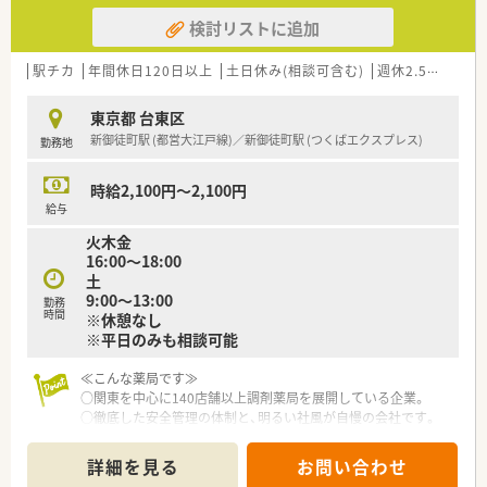
検討リストに追加
駅チカ
年間休日120日以上
土日休み(相談可含む)
週休2.5日以上
東京都 台東区
新御徒町駅 (都営大江戸線)／新御徒町駅 (つくばエクスプレス)
勤務地
時給2,100円～2,100円
給与
火木金
16:00～18:00
土
9:00～13:00
勤務
時間
※休憩なし
※平日のみも相談可能
≪こんな薬局です≫
○関東を中心に140店舗以上調剤薬局を展開している企業。
○徹底した安全管理の体制と、明るい社風が自慢の会社です。
○神奈川県内では調剤薬局のシェアNo.1。
○患者様からの厚い信頼が、高い実績となっています。
詳細を見る
お問い合わせ
○システム関係が整っているので、ジェネリック提案の際も自動