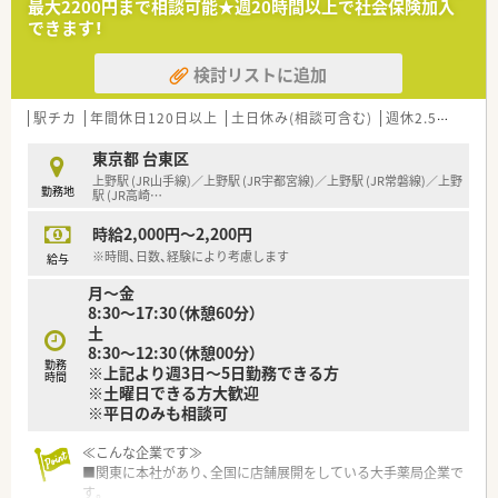
最大2200円まで相談可能★週20時間以上で社会保険加入
できます！
検討リストに追加
駅チカ
年間休日120日以上
土日休み(相談可含む)
週休2.5日以上
東京都 台東区
上野駅 (JR山手線)／上野駅 (JR宇都宮線)／上野駅 (JR常磐線)／上野
勤務地
駅 (JR高崎
…
時給2,000円～2,200円
※時間、日数、経験により考慮します
給与
月～金
8:30～17:30（休憩60分）
土
8:30～12:30（休憩00分）
勤務
※上記より週3日～5日勤務できる方
時間
※土曜日できる方大歓迎
※平日のみも相談可
≪こんな企業です≫
■関東に本社があり、全国に店舗展開をしている大手薬局企業で
す。