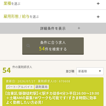
業種
を選ぶ
雇用形態 / 給与
を選ぶ
詳細条件を表示
条件に合う求人
54
件を
検索する
54
件の薬剤師求人
並び順
更新日：
2026/07/27
薬剤師求人ID：
670608
パート・アルバイト
調剤薬局
【台東区/新御徒町駅】≪駅チカ徒歩4分≫平日16:00～19:00
＋土曜AMの募集！Wワークも可能です！すきま時間に効率
よく勤務したい方必見！