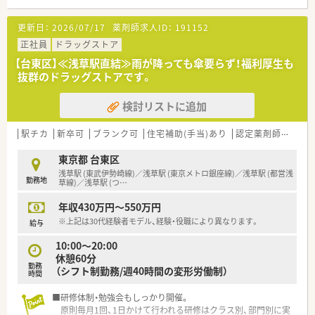
も充実！
向上心を持ってお仕事できるます。
更新日：
2026/07/17
薬剤師求人ID：
191152
正社員
ドラッグストア
【台東区】≪浅草駅直結≫雨が降っても傘要らず！福利厚生も
抜群のドラッグストアです。
検討リストに追加
駅チカ
新卒可
ブランク可
住宅補助(手当)あり
認定薬剤師取得支援あり
東京都 台東区
浅草駅 (東武伊勢崎線)／浅草駅 (東京メトロ銀座線)／浅草駅 (都営浅
勤務地
草線)／浅草駅 (つ
…
年収430万円～550万円
※上記は30代経験者モデル、経験・役職により異なります。
給与
10:00～20:00
休憩60分
勤務
（シフト制勤務/週40時間の変形労働制）
時間
■研修体制・勉強会もしっかり開催。
原則毎月1回、1日かけて行われる研修はクラス別、部門別に実