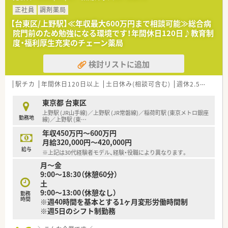
■現在の開局時間（月～土9:00～18:00）だけでなく、将来的な月
正社員
調剤薬局
～日祝9:00～20:00の開局時間に対応可能な方を優先的に求めて
【台東区/上野駅】≪年収最大600万円まで相談可能≫総合病
います。
院門前のため勉強になる環境です！年間休日120日♪教育制
■ICTに抵抗のない方や、新しいオンライン服薬指導のシステム
度・福利厚生充実のチェーン薬局
に積極的に関わりたいという意欲的な薬剤師を歓迎していま
す。
検討リストに追加
【法人特徴について】
■全国43都道府県に687店舗を展開し、病医院専門の経営コンサ
駅チカ
年間休日120日以上
土日休み(相談可含む)
週休2.5日以上
ルティングを母体とする大手調剤チェーンです。
■健康サポート薬局の届出数も全国1位を誇り、地域医療への貢
東京都 台東区
献と「かかりつけ薬局・薬剤師」の実現を目指すビジョンを持って
上野駅 (JR山手線)／上野駅 (JR常磐線)／稲荷町駅 (東京メトロ銀座
勤務地
います。
線)／上野駅 (東
…
■医療機関の開業支援まで行うことで医薬連携を積極的に図っ
年収450万円～600万円
ており、医療機関との良好な関係性を構築しています。
月給320,000円～420,000円
給与
※上記は30代経験者モデル、経験・役職により異なります。
【想定される業務内容】
月～金
■オンライン服薬指導に特化し、自社開発のヘルスケアアプリ
9:00～18:30（休憩60分）
『タヨリス』を通じてビデオ通話で服薬指導に対応することが中
土
心業務です。
9:00～13:00（休憩なし）
■オンライン服薬指導に付随する保険調剤や監査、在庫管理など
勤務
時間
※週40時間を基本とする1ヶ月変形労働時間制
も重要な業務として担当していただきます。
※週5日のシフト制勤務
■医薬品は郵送で配送するため、対面での接客とは異なる新しい
形の調剤業務経験を積むことができます。