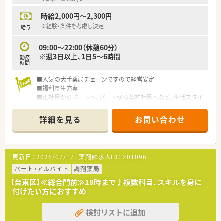
時給2,000円～2,300円
※経験・条件を考慮し決定
給与
09:00～22:00（休憩60分）
※週3日以上、1日5～6時間
勤務
時間
■人気の大手薬局チェーンですので経営安定
■福利厚生充実
■正社員からパートへ、パートから契約社員へなど、生活スタイ
ルにあわせた雇用変更もできるのは大手企業ならではの魅力！
詳細を見る
お問い合わせ
更新日：
2026/07/17
薬剤師求人ID：
201096
パート・アルバイト
調剤薬局
【台東区】≪総合門前≫18時まで♪複数科目、スキルを身に
付けたい方におすすめ
検討リストに追加