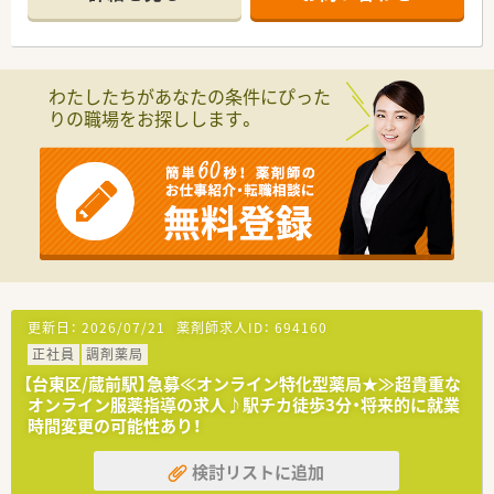
ます。
■在宅にも積極的に取り組んでおります！
■「育児・介護休業制度」に加えて、「育児・介護短時間勤務制度」
もあります。取得実績多数オン応
■大手薬局ですので、教育・研修制度など福利厚生も充実してい
わたしたちがあなたの条件にぴった
ます。
りの職場をお探しします。
≪こんな企業です≫
■人気の上野エリアに立地！駅から徒歩5分♪
■総合病院門前の為、科目に偏りなく様々な科目を経験できます
♪
■一人当たりの処方箋枚数は少なめに設定。負担なくご勤務で
きます！
■処方箋枚数は30～40枚/日です
■座りカウンターがあるので患者さんとしっかり会話しながら
投薬指導ができます！
更新日：
2026/07/21
薬剤師求人ID：
694160
正社員
調剤薬局
【台東区/蔵前駅】急募≪オンライン特化型薬局★≫超貴重な
オンライン服薬指導の求人♪駅チカ徒歩3分・将来的に就業
時間変更の可能性あり！
検討リストに追加