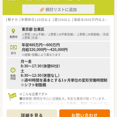
■在宅も積極的に取り組んでいます！
■処方箋枚数は50～60枚/日
検討リストに追加
■新人配属も多いため未経験者にも最適な店舗です♪
■機械はイーサー・Vマスが設置されています
■加算関係がしっかりと算定されているため、地域体制加算など
駅チカ
年間休日120日以上
週32h以上
高給与(600万円以上)
60
技術料の面で安定しています
■患者様とのコミュニケーションを大切にしているため、座って
東京都 台東区
投薬しています
上野駅 (JR山手線)／上野駅 (JR宇都宮線)／上野駅 (JR常磐線)／京成
勤務地
上野駅 (京成
…
年収480万円～600万円
月給320,000円～420,000円
給与
※経験・役職により異なります
月～金
8:30～17:30（休憩60分）
土
8:30～12:30（休憩なし）
勤務
時間
※週40時間を基本とする1ヶ月単位の変形労働時間制
※シフト制勤務
≪こんな企業です≫
■首都圏・関西を中心に店舗拡大。多彩な薬局が揃っています。
■患者様とのコミュニケーションを重視し、徹底したサービスに
心がけています。
■段階的にスキルアップが図れる研修プログラムも完備してい
詳細を見る
お問い合わせ