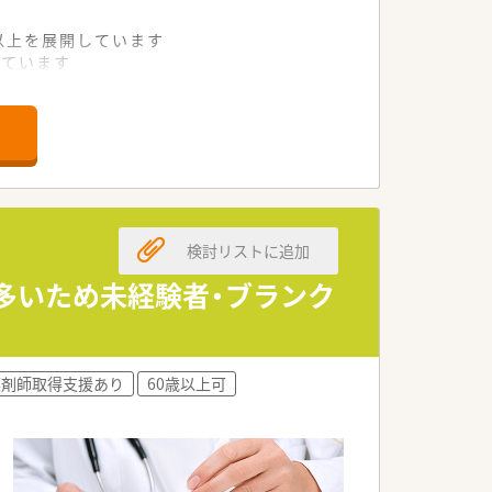
舗以上を展開しています
れています
て様々な活躍ができるフィールドを用意
舗」など様々な店舗を運営しています
最多の51店舗設置しています
一人ひとりが働きやすい環境が整備されて
検討リストに追加
も多いため未経験者・ブランク
薬剤師取得支援あり
60歳以上可