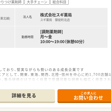
かりつけ薬剤師
大手チェーン
総合科目
株式会社スギ薬局
法人名
浜東北線)
スギ薬局 御徒町北店
[調剤薬剤師]
月～金
勤務時間
10:00～19:00（休憩60分）
をしており、堅実ながらも勢いのある成長企業です
アとして、関東、東海、関西、北陸・信州を中心に約1,700店
り、集合研修だけでなく任意で受講可能な研修も幅広く用意さ
で活躍する従業員、将来経営幹部となる従業員など、薬剤師とし
この求人に
休み・19時までの勤務）どちらかの働き方を選択できます
詳細を見る
お問い合わせ
ール・クリニック併設店舗」「敷地内薬局」「訪問調剤特化型店
おり「訪問調剤特化型店舗」を50店舗以上、無菌調剤室は業界
「健康経営優良法人2023（大規模法人部門）認定」等を取得し