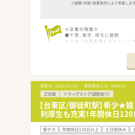
※経験・年齢・就業条件により考慮しま
≪企業の特徴≫
■千葉、東京、埼玉に展開
ドクターや患者様とのコミュニ
■フランチャイズ事業も行って
結び、開局前後のサポート全般
≪こんな方におすすめ≫
■相手の立場に立ち、周囲と上
■会社の中核社員として長期的
■様々な店舗で経験を積みたい
更新日：
2026/07/30
薬剤師求人ID：
588839
正社員
ドラッグストア(調剤あり)
【台東区/御徒町駅】希少★
利厚生も充実！年間休日12
駅チカ
年間休日120日以上
土日祝休み