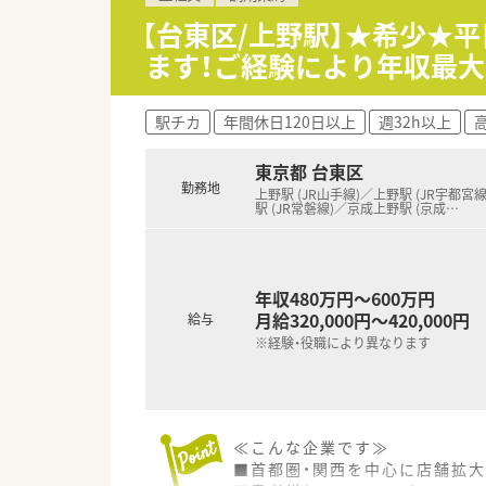
■処方箋枚数は50～60枚/日
【台東区/上野駅】★希少★平
■新人配属も多いため未経験者
ます！ご経験により年収最大
■機械はイーサー・Vマスが設置
■加算関係がしっかりと算定さ
■患者様とのコミュニケーショ
駅チカ
年間休日120日以上
週32h以上
高
東京都 台東区
勤務地
上野駅 (JR山手線)／上野駅 (JR宇都宮
駅 (JR常磐線)／京成上野駅 (京成
…
年収480万円～600万円
月給320,000円～420,000円
給与
※経験・役職により異なります
≪こんな企業です≫
■首都圏・関西を中心に店舗拡大