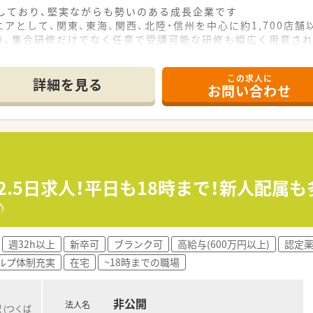
をしており、堅実ながらも勢いのある成長企業です
アとして、関東、東海、関西、北陸・信州を中心に約1,700店
り、集合研修だけでなく任意で受講可能な研修も幅広く用意さ
で活躍する従業員、将来経営幹部となる従業員など、薬剤師とし
この求人に
休み・19時までの勤務）どちらかの働き方を選択できます
詳細を見る
お問い合わせ
ール・クリニック併設店舗」「敷地内薬局」「訪問調剤特化型店
おり「訪問調剤特化型店舗」を50店舗以上、無菌調剤室は業界
「健康経営優良法人2023（大規模法人部門）認定」等を取得し
評価制度、キャリア支援制度等があるのも特徴です
2.5日求人！平日も18時まで！新人配属
♪
週32h以上
新卒可
ブランク可
高給与(600万円以上)
認定
ルプ体制充実
在宅
~18時までの職場
非公開
法人名
 (つくば