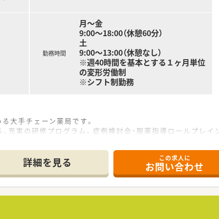
月～金
9:00～18:00（休憩60分）
土
9:00～13:00（休憩なし）
勤務時間
※週40時間を基本とする１ヶ月単位
の変形労働制
※シフト制勤務
いる大手チェーン薬局です。
、充実の研修プログラム。症例検討会・服薬指導ロールプレイ
ります！
充実しているので、安心して働けます。
この求人に
職者が少ないのも魅力です。
詳細を見る
お問い合わせ
て、「育児・介護短時間勤務制度」もあります。
科・リハビリテーション科
す！