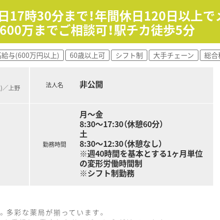
日17時30分まで！年間休日120日以上
にも最適な店舗です♪
600万までご相談可！駅チカ徒歩5分
されています
れているため、地域体制加算など技術料の面で安定しています
ンを大切にしているため、座って投薬しています
給与(600万円以上)
60歳以上可
シフト制
大手チェーン
総合
非公開
法人名
線)／上野
月～金
8:30～17:30（休憩60分）
土
8:30～12:30（休憩なし）
勤務時間
※週40時間を基本とする1ヶ月単位
の変形労働時間制
※シフト制勤務
。多彩な薬局が揃っています。