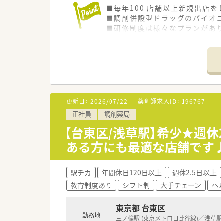
■毎年100 店舗以上新規出店
■調剤併設型ドラッグのパイオニ
■研修制度は様々なプランがあ
■店舗で活躍する従業員、社外
されています
■総合薬剤師・調剤薬剤師（土日
■調剤併設型だけでなく「医療モ
■在宅医療にも積極的取り組んで
■「プラチナくるみん認定企業」
います
更新日：
2026/07/22
薬剤師求人ID：
196767
■充実した研修制度、人事制度、
正社員
調剤薬局
【台東区/浅草駅】希少★週休
ある方にも最適な店舗です
駅チカ
年間休日120日以上
週休2.5日以上
教育制度あり
シフト制
大手チェーン
ヘ
東京都 台東区
勤務地
三ノ輪駅 (東京メトロ日比谷線)／浅草駅