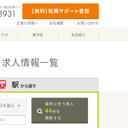
00
（祝日を除く）
【無料】転職サポート登録
企業の皆様へ
会社概要
お問い合わせ
マラボ
薬学生
支店紹介
・求人情報一覧
駅
から探す
条件に合う求人
与
を選ぶ
44
件を
検索する