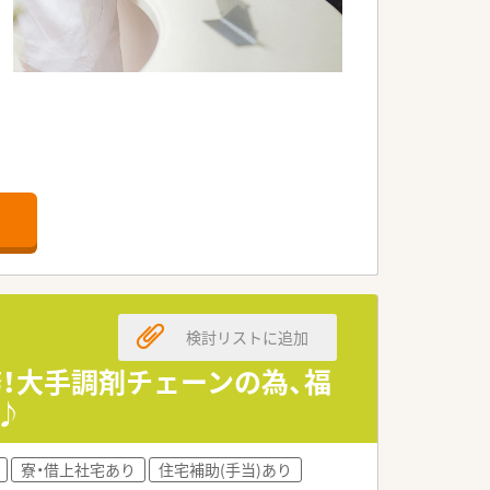
ほか医療関係者とフランチャイズ契約を
検討リストに追加
務！大手調剤チェーンの為、福
♪
寮・借上社宅あり
住宅補助(手当)あり