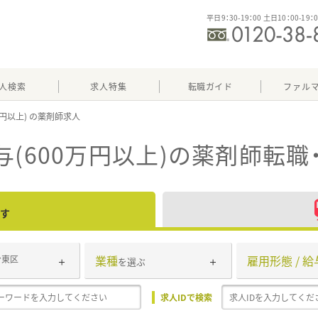
平日9：30-19：00 土日10：00-19：
人検索
求人特集
転職ガイド
ファル
万円以上)
(600万円以上)
の薬剤師転職
す
業種
雇用形態 / 給
台東区
を選ぶ
求人IDで検索