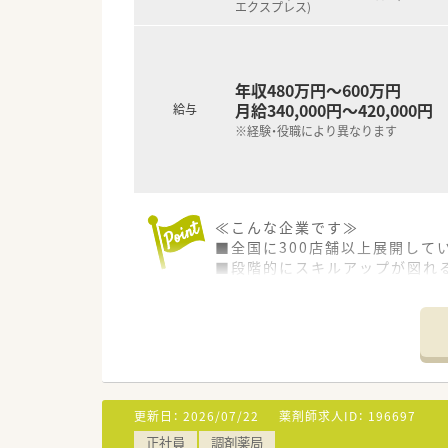
エクスプレス)
年収480万円～600万円
月給340,000円～420,000円
給与
※経験・役職により異なります
≪こんな企業です≫
■全国に300店舗以上展開して
■段階的にスキルアップが図れる
勉強会など、各種勉強会も多数あ
■年間休日125日!福利厚生も
■福利厚生充実！環境良好で、退
■「育児・介護休業制度」に加え
≪こんな薬局です≫
■人気の浅草エリア♪
更新日：
2026/07/22
薬剤師求人ID：
196697
■応需科目は内科・整形外科・眼
正社員
調剤薬局
■在宅も積極的に取り組んでいま