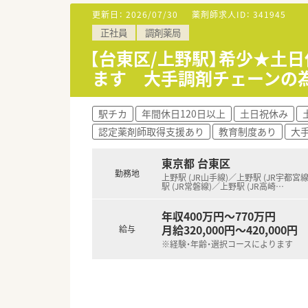
います
更新日：
2026/07/30
薬剤師求人ID：
341945
■充実した研修制度、人事制度、
正社員
調剤薬局
【台東区/上野駅】希少★土日
ます 大手調剤チェーンの
駅チカ
年間休日120日以上
土日祝休み
認定薬剤師取得支援あり
教育制度あり
大
東京都 台東区
勤務地
上野駅 (JR山手線)／上野駅 (JR宇都宮
駅 (JR常磐線)／上野駅 (JR高崎
…
年収400万円～770万円
月給320,000円～420,000円
給与
※経験・年齢・選択コースによります