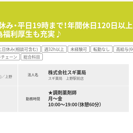
評価制度、キャリア支援制度等があるのも特徴です
休み・平日19時まで！年間休日120日以
為福利厚生も充実♪
土日休み(相談可含む)
週32h以上
未経験可
転勤なし
高給与(6
手チェーン
総合科目
株式会社スギ薬局
法人名
線)／上野
スギ薬局 上野駅前店
★調剤薬剤師
月～金
勤務時間
10:00～19:00（休憩60分）