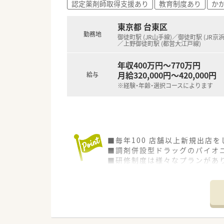
認定薬剤師取得支援あり
教育制度あり
か
東京都 台東区
勤務地
御徒町駅 (JR山手線)／御徒町駅 (JR京
／上野御徒町駅 (都営大江戸線)
年収400万円～770万円
月給320,000円～420,000円
給与
※経験・年齢・選択コースによります
■毎年100 店舗以上新規出店
■調剤併設型ドラッグのパイオニ
■研修制度は様々なプランがあ
■店舗で活躍する従業員、社外
されています
■総合薬剤師・調剤薬剤師（土日
■調剤併設型だけでなく「医療モ
■在宅医療にも積極的取り組んで
■「プラチナくるみん認定企業」