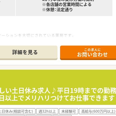
す
※各店舗の営業時間による
※休憩：法定通り
ケーションを大切にされている薬局です。
おります…ドクターとの交渉・ルートがなくてお困りの薬剤師・
を行っております。
この求人に
詳細を見る
お問い合わせ
手くコミュニケーションが取れる方
に成長したい方
方
嬉しい土日休み求人♪平日19時までの勤
0日以上でメリハリつけてお仕事できます
土日休み(相談可含む)
週32h以上
未経験可
高給与(600万円以上)