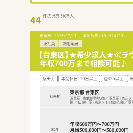
件の薬剤師求人
44
更新日：
2026/07/17
薬剤師求人ID：
624213
正社員
調剤薬局
【台東区】★希少求人★≪ラ
年収700万まで相談可能♪
駅チカ
年間休日120日以上
週32h以上
東京都 台東区
勤務地
浅草駅 (東武伊勢崎線)／浅草駅 (東京
線)／田原町駅 (東京メトロ銀座線)／浅
年収600万円～700万円
月給500,000円～580,000円
給与