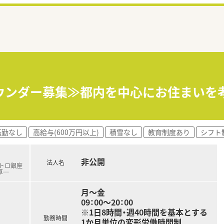
ウンダー募集≫都内を中心にお住まいを
転勤なし
高給与(600万円以上)
積雪なし
教育制度あり
シフト
非公開
法人名
メトロ銀座
草
…
月～金
09：00～20：00
※1日8時間・週40時間を基本とする
勤務時間
1か月単位の変形労働時間制