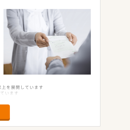
舗以上を展開しています
れています
て様々な活躍ができるフィールドを用意
舗」など様々な店舗を運営しています
最多の51店舗設置しています
一人ひとりが働きやすい環境が整備されて