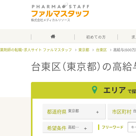
株式会社メディカルリソース
初めての方
求
薬剤師の転職・求人サイト ファルマスタッフ
東京都
台東区
高給与(600
台東区（東京都）の高給与
エリア
で探
都道府県
市区町村
東京都
希望条件
高給与(600万円以上)
フリーワード