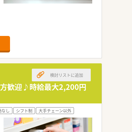
落ち着いて投薬できます。
検討リストに追加
方歓迎♪時給最大2,200円
勤なし
シフト制
大手チェーン以外