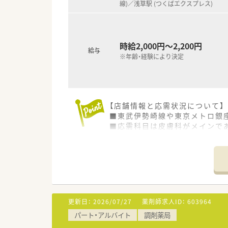
線)／浅草駅 (つくばエクスプレス)
時給2,000円～2,200円
給与
※年齢・経験により決定
【店舗情報と応需状況について】
■東武伊勢崎線や東京メトロ銀
■応需科目は皮膚科がメインで
■1日の処方箋枚数は約40枚で
【法人特徴について】
■関西を中心に140店舗以上の
■代表は病院薬剤師や子育ての
■医師の開業支援事業も手掛け
更新日：
2026/07/27
薬剤師求人ID：
603964
【やりがい/おすすめポイント】
パート・アルバイト
調剤薬局
■浅草駅から徒歩圏内というア
■応需科目が皮膚科メインのた