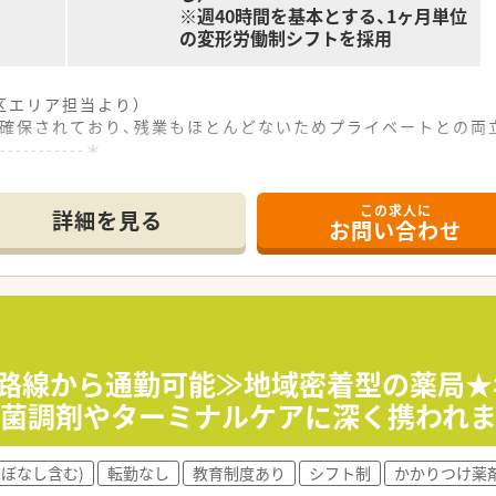
※週40時間を基本とする、1ヶ月単位
の変形労働制シフトを採用
区エリア担当より）
0日確保されており、残業もほとんどないためプライベートとの両
------------＊
この求人に
から徒歩6分の場所にあり、通勤しやすく近隣の商業施設も利用
詳細を見る
お問い合わせ
科などを応需しており、1日の処方箋枚数は約25枚と落ち着
の体制となっており、常勤1名とパート2名の薬剤師が在籍して
密着した調剤薬局を8店舗展開しており、定期的な転勤がないた
収を通じてさらなる事業拡大を検討しており、将来的な成長余地
尊重される社風であり、現場の意見を積極的に取り入れながら
数路線から通勤可能≫地域密着型の薬局★
無菌調剤やターミナルケアに深く携われま
よび服薬指導を中心に行っていただき、薬剤師1名体制のため自
地域の患者様に対する居宅への在宅業務も行っており、地域医療
ほぼなし含む)
転勤なし
教育制度あり
シフト制
かかりつけ薬
身体づくりに関する健康相談も承っており、患者様の幅広いお悩