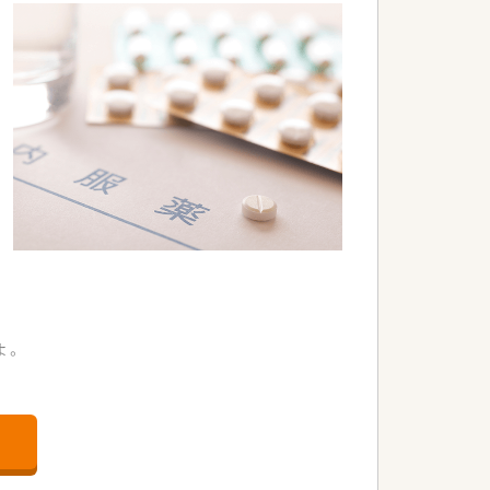
よ。
地です。
。
。