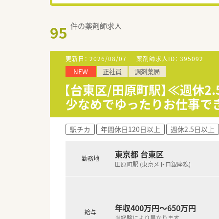
件の薬剤師求人
95
更新日：
2026/08/07
薬剤師求人ID：
395092
NEW
正社員
調剤薬局
【台東区/田原町駅】≪週休2
少なめでゆったりお仕事で
駅チカ
年間休日120日以上
週休2.5日以上
東京都 台東区
勤務地
田原町駅 (東京メトロ銀座線)
年収400万円～650万円
給与
※経験により異なります