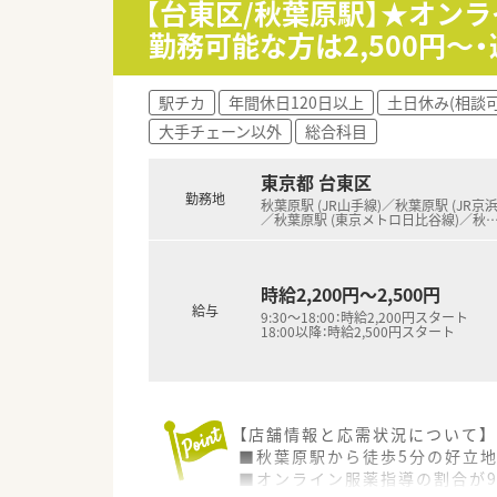
【台東区/秋葉原駅】★オン
■女性の働き方に理解のある代
勤務可能な方は2,500円～
駅チカ
年間休日120日以上
土日休み(相談可
大手チェーン以外
総合科目
東京都 台東区
勤務地
秋葉原駅 (JR山手線)／秋葉原駅 (JR京
／秋葉原駅 (東京メトロ日比谷線)／秋
時給2,200円～2,500円
給与
9:30～18:00：時給2,200円スタート
18:00以降：時給2,500円スタート
【店舗情報と応需状況について】
■秋葉原駅から徒歩5分の好立地
■オンライン服薬指導の割合が9