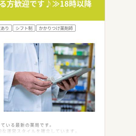
る方歓迎です♪≫18時以降
集中できます。
度あり
シフト制
かかりつけ薬剤師
している最新の薬局です。
的な運営スタイルを確立しています。