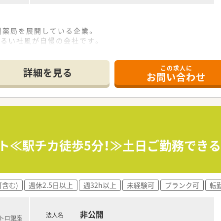
剤薬局を展開している企業。
明るい社風が自慢の会社です。
アNo.1。
い実績となっています。
この求人に
で、ジェネリック提案の際も自動で金額差も出してくれるので、
詳細を見る
お問い合わせ
セス抜群◎
器科, 小児科です！
/日程度！比較的落ち着いている環境です
る店舗です！
ト≪駅チカ徒歩5分！≫土日ご勤務できる
含む)
週休2.5日以上
週32h以上
未経験可
ブランク可
転
非公開
法人名
メトロ銀座