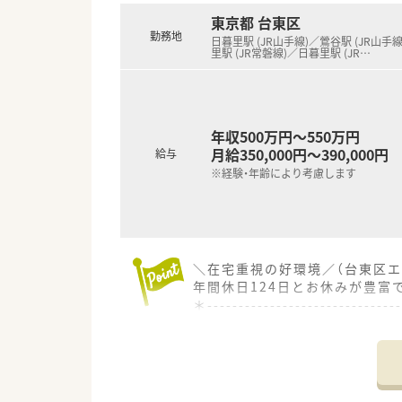
東京都 台東区
勤務地
日暮里駅 (JR山手線)／鶯谷駅 (JR山手
里駅 (JR常磐線)／日暮里駅 (JR
…
年収500万円～550万円
月給350,000円～390,000円
給与
※経験・年齢により考慮します
＼在宅重視の好環境／（台東区エ
年間休日124日とお休みが豊富
＊------------------------------
【店舗情報と応需状況について】
■最寄り駅である日暮里駅から
■内科や耳鼻科など幅広い科目を
■常勤薬剤師5名体制で運営して