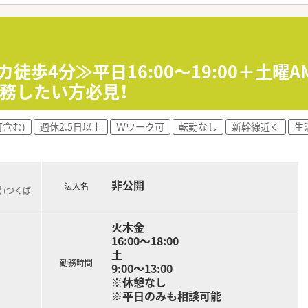
収は500万円から550万円の間で相談可能です。
おり、しっかり休息を取りながら長く働ける条件です。
十分に考慮した上で給与額が最終決定されます。
カ徒歩4分≫平日16:00～19:00＋土曜
務したい方必見！
が徹底されており、終業後はすぐに帰宅できます。
ライバーが同行するため運転の心配は一切ありません。
含む)
週休2.5日以上
Ｗワーク可
転勤なし
新幹線近く
生
届くため優先順位を立てて効率よく作業を進められます。
ど専門性の高い在宅知識を深めたい方に最適です。
非公開
して残業の少ない環境で働きたい方におすすめです。
法人名
 (つくば
在宅医療へ挑戦してみたい方にぴったりです。
火木金
16:00～18:00
土
勤務時間
9:00～13:00
※休憩なし
※平日のみも相談可能