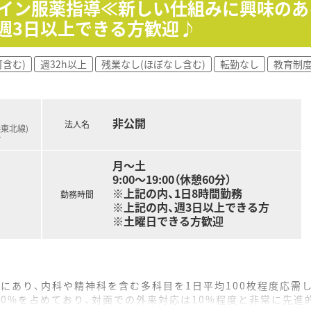
ライン服薬指導≪新しい仕組みに興味のあ
表のもと、本部からの手厚いサポートを受けながら薬剤師業務に
・週3日以上できる方歓迎♪
含む)
週32h以上
残業なし(ほぼなし含む)
転勤なし
教育制
非公開
法人名
浜東北線)
…
月～土
9:00～19:00（休憩60分）
※上記の内、1日8時間勤務
勤務時間
※上記の内、週3日以上できる方
※土曜日できる方歓迎
にあり、内科や精神科を含む多科目を1日平均100枚程度応需
0%を占めており、対面での外来対応は10%程度と非常に先進