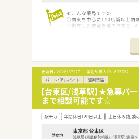
≪こんな薬局です≫
○関東を中心に140店舗以上調
○徹底した安全管理の体制と、
○神奈川県内では調剤薬局のシェ
○患者様からの厚い信頼が、高
○システム関係が整っているの
≪こんな薬局です≫
○新御徒町駅から徒歩4分！アク
○メインの応需科目は内科, 呼吸
更新日：
2026/07/27
薬剤師求人ID：
607782
○処方箋枚数は1日30～40枚
パート・アルバイト
調剤薬局
○幅広い年齢層が活躍されてい
【台東区/浅草駅】★急募パー
まで相談可能です☆
駅チカ
年間休日120日以上
土日休み(相談可
東京都 台東区
勤務地
浅草駅 (東武伊勢崎線)／浅草駅 (東京