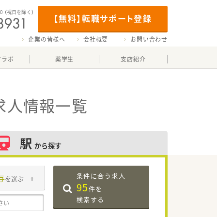
00
（祝日を除く）
【無料】転職サポート登録
企業の皆様へ
会社概要
お問い合わせ
マラボ
薬学生
支店紹介
求人情報一覧
駅
から探す
条件に合う求人
与
を選ぶ
95
件を
検索する