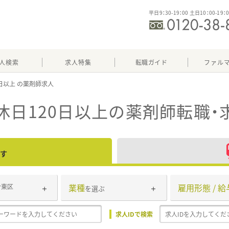
平日9：30-19：00 土日10：00-19：
人検索
求人特集
転職ガイド
ファル
0日以上
休日120日以上
の薬剤師転職・
す
業種
雇用形態 / 給
台東区
を選ぶ
求人IDで検索