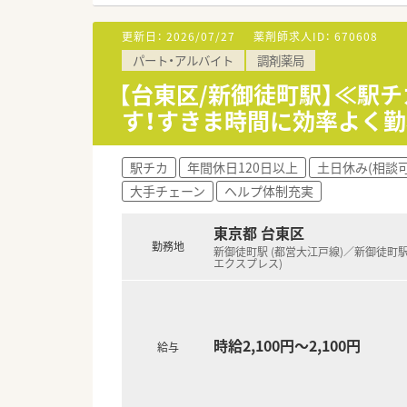
【求人情報について】
更新日：
2026/07/27
薬剤師求人ID：
670608
■正社員としての募集であり、年
パート・アルバイト
調剤薬局
■年間休日は124日確保されて
■これまでのご経験やスキルを
【台東区/新御徒町駅】≪駅チ
す！すきま時間に効率よく勤
【勤務実態について】
■残業時間を発生させない管理
■在宅業務での移動時は専属ド
駅チカ
年間休日120日以上
土日休み(相談可
■15時以降に翌日分の処方が
大手チェーン
ヘルプ体制充実
【こんな方にオススメ】
■無菌調剤やターミナルケアな
東京都 台東区
■ワークライフバランスを重視
勤務地
新御徒町駅 (都営大江戸線)／新御徒町駅
■車の運転に自信がないものの
エクスプレス)
時給2,100円～2,100円
給与