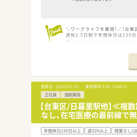
＼ワークライフを重視！／（台東
週休2.5日制で年間休日は12
＊------------------------------
【店舗情報と応需状況について】
■東京メトロ銀座線の田原町駅
■整形外科を中心に内科や消化器
■常時薬剤師1名と医療事務1名
【法人特徴について】
更新日：
2026/07/31
薬剤師求人ID：
334675
■東京都内を中心として地域に
正社員
調剤薬局
■今後も的確な出店や店舗の買
■店舗ごとの独自性や考え方が
【台東区/日暮里駅他】≪複
なし、在宅医療の最前線で
【想定される業務内容】
■処方箋に基づく調剤や監査お
■身体が不自由で通院が難しい
年間休日120日以上
週32h以上
残業なし(
■日常的な食事に関することや