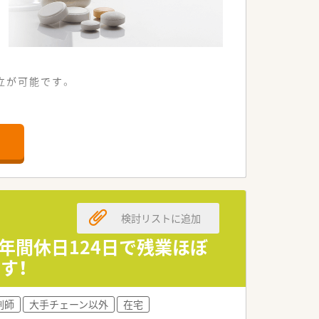
立が可能です。
しやすい便利な立地です。
いて対応できる環境です。
協力し合っています。
め腰を据えて働けます。
検討リストに追加
を十分に秘めた法人です。
より良い運営を目指しています。
年間休日124日で残業ほぼ
す！
分のペースで業務を進められます。
に貢献する役割を担います。
剤師
大手チェーン以外
在宅
みに寄り添って対応します。