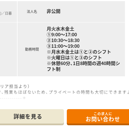
非公開
法人名
線)／日暮
月火水木金土
①9:00～17:00
②10:30～18:30
③11:00～19:00
勤務時間
※月水木金土は①と②のシフト
※火曜日は①と③のシフト
※休憩60分、1日8時間の週40時間シ
フト制
リア担当より）
で、残業もほぼないため、プライベートの時間も大切にできます
------------＊
この求人に
徒歩10分ほどの距離に位置しており、毎日の通勤もしやすい立
詳細を見る
お問い合わせ
応需しつつ、1日約80枚から120枚の処方箋に対応しています
おり、1日約200件の個人宅や5施設の在宅医療も支えています