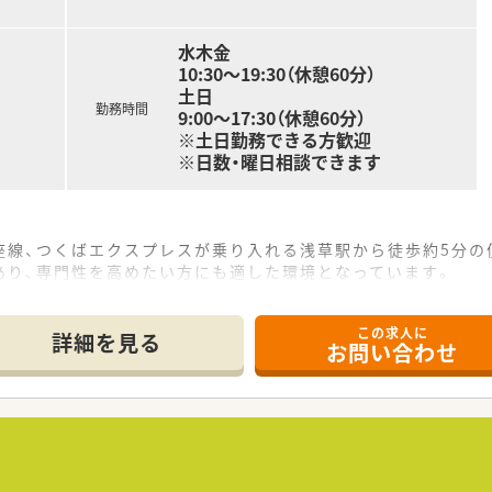
水木金
10:30～19:30（休憩60分）
土日
勤務時間
9:00～17:30（休憩60分）
※土日勤務できる方歓迎
※日数・曜日相談できます
座線、つくばエクスプレスが乗り入れる浅草駅から徒歩約5分の
あり、専門性を高めたい方にも適した環境となっています。
、現在は薬剤師常勤2名、事務スタッフ1名の体制で運営していま
この求人に
詳細を見る
お問い合わせ
調剤薬局を展開し、患者様第一の理念で地域医療に貢献していま
経験を持つ女性薬剤師であり、女性が働きやすい環境づくりに理
ており、クリニックの開院と同時に出店するため、医療機関との
クセス抜群の好立地で、オープンしたばかりの新しい薬局で勤務
め、外用薬の混合や服薬指導など、専門的なスキルを磨くことが