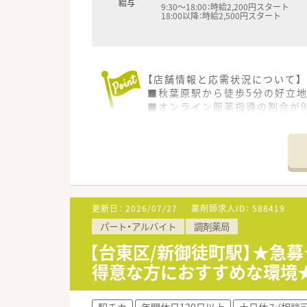
給与
9:30～18:00：時給2,200円スタート
18:00以降：時給2,500円スタート
【店舗情報と応需状況について】
■秋葉原駅から徒歩5分の好立地
■オンライン服薬指導の割合が9
■正社員5名、パート4名、派遣
【法人特徴について】
■大手印刷会社が健康・ライフ
■「一歩先のヘルスケアへ」と
■事実をデータで捉える姿勢を
更新日：
2026/07/27
薬剤師求人ID：
588419
【想定される業務内容】
パート・アルバイト
調剤薬局
■処方箋の内容確認から調剤、
■お薬を患者様へ配送するため
【台東区/新御徒町駅】★急
■管理職候補の場合は、複雑に
得意な方におすすめな環境★
駅チカ
年間休日120日以上
土日休み(相談可