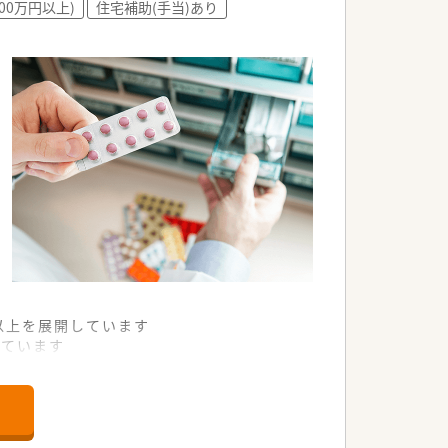
00万円以上)
住宅補助(手当)あり
舗以上を展開しています
れています
て様々な活躍ができるフィールドを用意
舗」など様々な店舗を運営しています
最多の51店舗設置しています