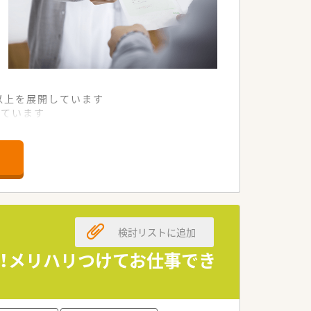
舗以上を展開しています
れています
て様々な活躍ができるフィールドを用意
舗」など様々な店舗を運営しています
最多の51店舗設置しています
一人ひとりが働きやすい環境が整備されて
検討リストに追加
上！メリハリつけてお仕事でき