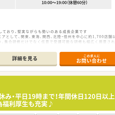
10:00～19:00（休憩60分）
をしており、堅実ながらも勢いのある成長企業です
アとして、関東、東海、関西、北陸・信州を中心に約1,700店
り、集合研修だけでなく任意で受講可能な研修も幅広く用意さ
で活躍する従業員、将来経営幹部となる従業員など、薬剤師とし
この求人に
休み・19時までの勤務）どちらかの働き方を選択できます
詳細を見る
お問い合わせ
ール・クリニック併設店舗」「敷地内薬局」「訪問調剤特化型店
おり「訪問調剤特化型店舗」を50店舗以上、無菌調剤室は業界
「健康経営優良法人2023（大規模法人部門）認定」等を取得し
評価制度、キャリア支援制度等があるのも特徴です
休み・平日19時まで！年間休日120日以
為福利厚生も充実♪