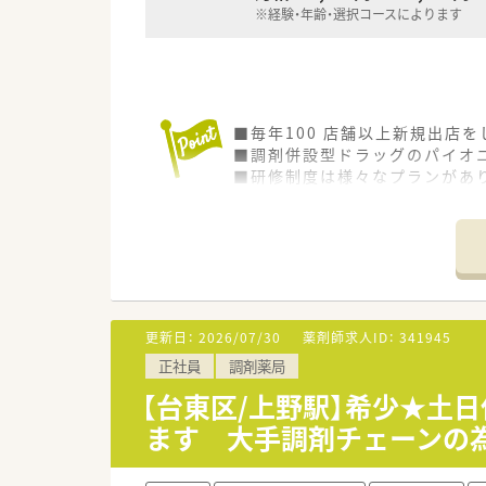
※経験・年齢・選択コースによります
■毎年100 店舗以上新規出店
■調剤併設型ドラッグのパイオニ
■研修制度は様々なプランがあ
■店舗で活躍する従業員、社外
されています
■総合薬剤師・調剤薬剤師（土日
■調剤併設型だけでなく「医療モ
■在宅医療にも積極的取り組んで
■「プラチナくるみん認定企業」
います
更新日：
2026/07/30
薬剤師求人ID：
341945
■充実した研修制度、人事制度、
正社員
調剤薬局
【台東区/上野駅】希少★土日
ます 大手調剤チェーンの