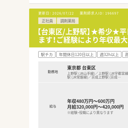
■「プラチナくるみん認定企業」
います
更新日：
2026/07/22
薬剤師求人ID：
196697
■充実した研修制度、人事制度、
正社員
調剤薬局
【台東区/上野駅】★希少★平
ます！ご経験により年収最大
駅チカ
年間休日120日以上
週32h以上
高
東京都 台東区
勤務地
上野駅 (JR山手線)／上野駅 (JR宇都宮
駅 (JR常磐線)／京成上野駅 (京成
…
年収480万円～600万円
月給320,000円～420,000円
給与
※経験・役職により異なります