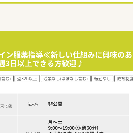
ライン服薬指導≪新しい仕組みに興味のあ
・週3日以上できる方歓迎♪
含む)
週32h以上
残業なし(ほぼなし含む)
転勤なし
教育制
非公開
法人名
浜東北線)
…
月～土
9:00～19:00（休憩60分）