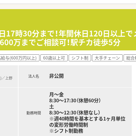
「健康経営優良法人2023（大規模法人部門）認定」等を取得し
評価制度、キャリア支援制度等があるのも特徴です
日17時30分まで！年間休日120日以上
600万までご相談可！駅チカ徒歩5分
給与(600万円以上)
60歳以上可
シフト制
大手チェーン
総合
非公開
法人名
線)／上野
月～金
8:30～17:30（休憩60分）
土
8:30～12:30（休憩なし）
勤務時間
※週40時間を基本とする1ヶ月単位
の変形労働時間制
※シフト制勤務