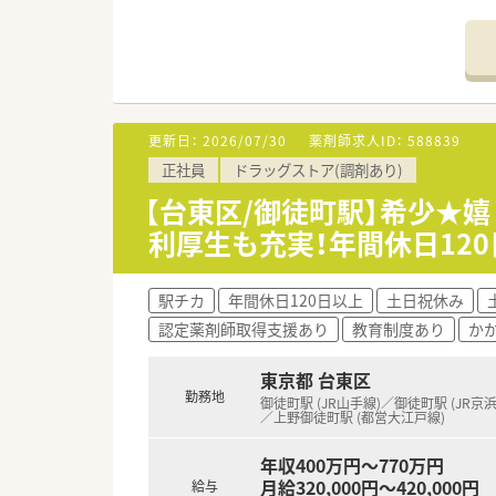
【勤務実態について】
■希少な17時までの勤務も相談
■有給消化率は80％以上・長期
■産前産後休暇・育児休暇の取得
更新日：
2026/07/30
薬剤師求人ID：
588839
【職場環境と雰囲気】
正社員
ドラッグストア(調剤あり)
■2024年1月にオープンした
■経験豊富な30代から40代の
【台東区/御徒町駅】希少★
■忙しい中でも患者様がいない
利厚生も充実！年間休日12
駅チカ
年間休日120日以上
土日祝休み
認定薬剤師取得支援あり
教育制度あり
か
東京都 台東区
勤務地
御徒町駅 (JR山手線)／御徒町駅 (JR京
／上野御徒町駅 (都営大江戸線)
年収400万円～770万円
月給320,000円～420,000円
給与