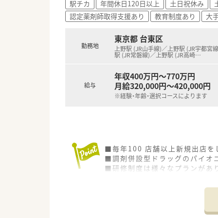
駅チカ
年間休日120日以上
土日祝休み
認定薬剤師取得支援あり
教育制度あり
大
東京都 台東区
勤務地
上野駅 (JR山手線)／上野駅 (JR宇都宮
駅 (JR常磐線)／上野駅 (JR高崎
…
年収400万円～770万円
月給320,000円～420,000円
給与
※経験・年齢・選択コースによります
■毎年100 店舗以上新規出店
■調剤併設型ドラッグのパイオニ
■研修制度は様々なプランがあ
■店舗で活躍する従業員、社外
されています
■総合薬剤師・調剤薬剤師（土日
■調剤併設型だけでなく「医療モ
■在宅医療にも積極的取り組んで