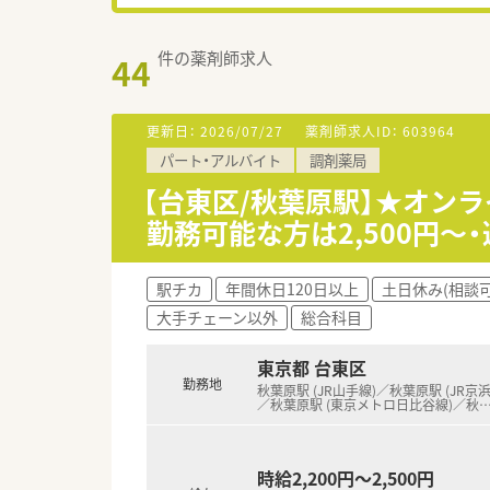
件の薬剤師求人
44
更新日：
2026/07/27
薬剤師求人ID：
603964
パート・アルバイト
調剤薬局
【台東区/秋葉原駅】★オン
勤務可能な方は2,500円～
駅チカ
年間休日120日以上
土日休み(相談可
大手チェーン以外
総合科目
東京都 台東区
勤務地
秋葉原駅 (JR山手線)／秋葉原駅 (JR京
／秋葉原駅 (東京メトロ日比谷線)／秋
時給2,200円～2,500円