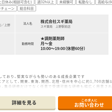
土日休み(相談可含む)
週32h以上
未経験可
転勤なし
高給与(6
手チェーン
総合科目
株式会社スギ薬局
法人名
線)／上野
スギ薬局 上野駅前店
★調剤薬剤師
月～金
勤務時間
10:00～19:00（休憩60分）
をしており、堅実ながらも勢いのある成長企業です
アとして、関東、東海、関西、北陸・信州を中心に約1,700店
り、集合研修だけでなく任意で受講可能な研修も幅広く用意さ
で活躍する従業員、将来経営幹部となる従業員など、薬剤師とし
この求人に
休み・19時までの勤務）どちらかの働き方を選択できます
詳細を見る
お問い合わせ
ール・クリニック併設店舗」「敷地内薬局」「訪問調剤特化型店
おり「訪問調剤特化型店舗」を50店舗以上、無菌調剤室は業界