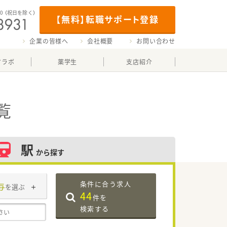
00
（祝日を除く）
【無料】転職サポート登録
企業の皆様へ
会社概要
お問い合わせ
マラボ
薬学生
支店紹介
覧
駅
から探す
条件に合う求人
与
を選ぶ
44
件を
検索する