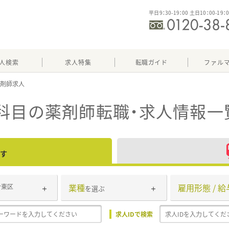
平日9：30-19：00 土日10：00-19：
人検索
求人特集
転職ガイド
ファル
科目
の薬剤師転職・求人情報一
す
業種
雇用形態 / 給
台東区
を選ぶ
求人IDで検索