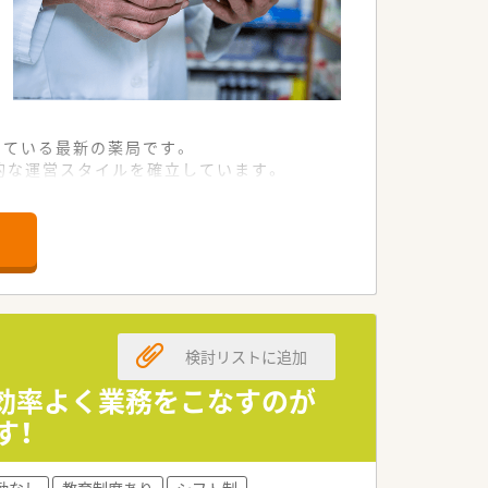
している最新の薬局です。
的な運営スタイルを確立しています。
迅速な対応を行う体制です。
ん薬宅配サービスを展開しています。
とを目指す少数精鋭の組織です。
業文化が大きな特徴となっています。
検討リストに追加
薬指導を重点的に担当します。
など、一歩進んだ業務内容です。
！効率よく業務をこなすのが
ト、課題の発信を広く行います。
す！
勤なし
教育制度あり
シフト制