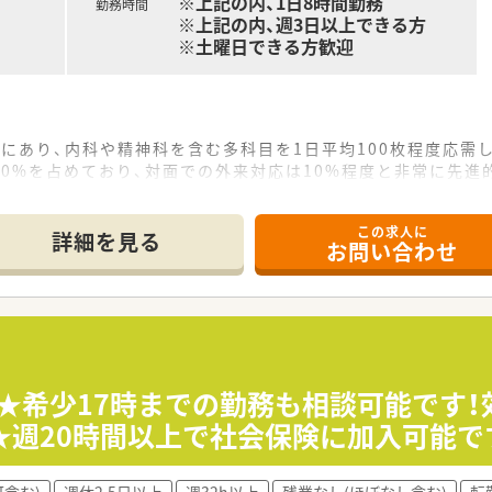
※上記の内、1日8時間勤務
勤務時間
※上記の内、週3日以上できる方
※土曜日できる方歓迎
にあり、内科や精神科を含む多科目を1日平均100枚程度応需
0%を占めており、対面での外来対応は10%程度と非常に先進
1名に加え、事務スタッフも6名在籍しており、多職種が協力して
この求人に
詳細を見る
お問い合わせ
サイエンス領域の新事業として設立した法人で、革新的な処方せ
いうスローガンのもと、失敗を恐れずに新しい価値を創造するこ
大切にしており、感覚に頼らない論理的な意思決定を推進する企
監査に加え、電話やビデオ通話をメインとしたオンラインでの服
の発送業務や、オンライン診療に賛同する医療機関との連携業務
募★希少17時までの勤務も相談可能です
なりがちな現場のオペレーション管理や、スタッフのマネジメン
週20時間以上で社会保険に加入可能で
含む)
週休2.5日以上
週32h以上
残業なし(ほぼなし含む)
転