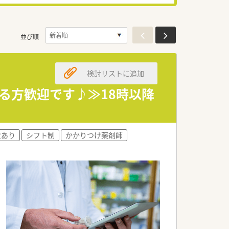
並び順
検討リストに追加
る方歓迎です♪≫18時以降
度あり
シフト制
かかりつけ薬剤師