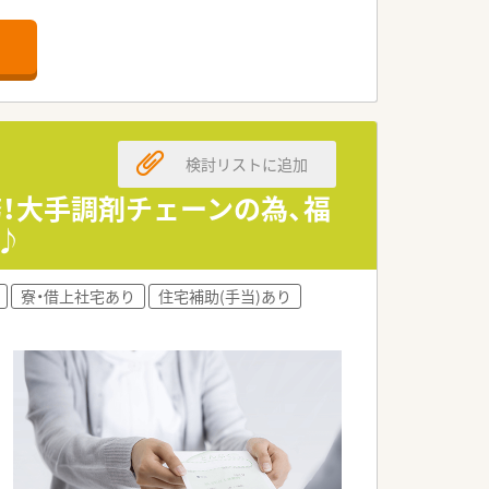
検討リストに追加
務！大手調剤チェーンの為、福
♪
寮・借上社宅あり
住宅補助(手当)あり