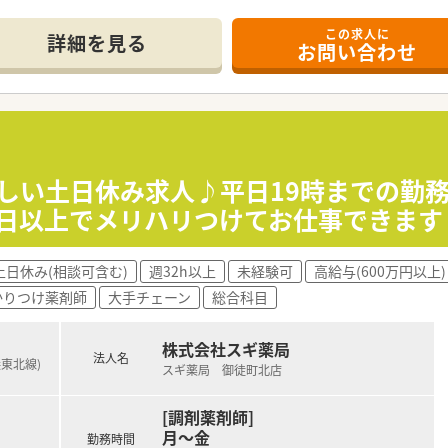
この求人に
詳細を見る
お問い合わせ
可能です☆
休暇取得の相談も可能です！
と復職率は100%で、多くの方が子育てと両立しています♪
ばかりの店舗のため、非常に綺麗で清潔感のある職場です。
スタッフが中心となり、テキパキと業務を進めています。
嬉しい土日休み求人♪平日19時までの勤
時間には会話もあり、メリハリをつけて働ける環境です。
0日以上でメリハリつけてお仕事できます
土日休み(相談可含む)
週32h以上
未経験可
高給与(600万円以上)
かりつけ薬剤師
大手チェーン
総合科目
株式会社スギ薬局
法人名
浜東北線)
スギ薬局 御徒町北店
[調剤薬剤師]
月～金
勤務時間