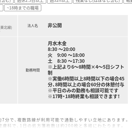
目
~18時までの職場
非公開
法人名
浜東北線)
…
月水木金
8:30 ～20:00
火 9:00 ～18:00
土 8:30 ～17:30
※上記より6～8時間×4～5日シフト
勤務時間
制
※実働6時間以上8時間以下の場合45
分、8時間以上の場合60分の休憩付与
※平日のみの勤務も相談可能です
※17時・18時終業も相談できます！
約7分で、複数路線が利用可能で通勤しやすい立地にあります。
皮膚科で、1日の処方箋枚数は約200枚と多岐にわたります。
が在籍しており、30代から40代のスタッフが中心です。