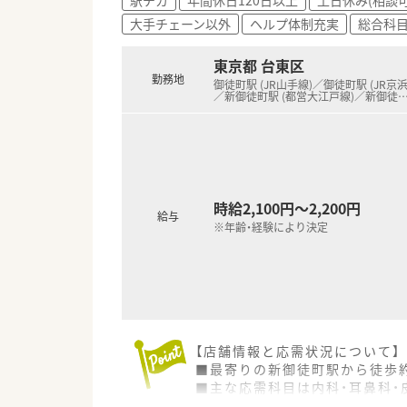
大手チェーン以外
ヘルプ体制充実
総合科
東京都 台東区
勤務地
御徒町駅 (JR山手線)／御徒町駅 (JR京
／新御徒町駅 (都営大江戸線)／新御徒
時給2,100円～2,200円
給与
※年齢・経験により決定
【店舗情報と応需状況について】
■最寄りの新御徒町駅から徒歩
■主な応需科目は内科・耳鼻科・
■薬剤師は正社員3名と派遣2名