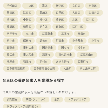
への転勤も可能です。
千代田区
中央区
港区
新宿区
文京区
台東区
墨田区
江東区
品川区
目黒区
大田区
世田谷区
渋谷区
中野区
杉並区
豊島区
北区
荒川区
板橋区
練馬区
足立区
葛飾区
江戸川区
八王子市
立川市
武蔵野市
三鷹市
青梅市
府中市
昭島市
調布市
町田市
小金井市
小平市
日野市
東村山市
国分寺市
国立市
福生市
狛江市
東大和市
清瀬市
東久留米市
武蔵村山市
多摩市
稲城市
羽村市
あきる野市
西東京市
西多摩郡瑞穂町
西多摩郡日の出町
大島町
八丈島八丈町
台東区の薬剤師求人を業種から探す
台東区の薬剤師求人を業種からお探しいただけます。
調剤薬局
病院・クリニック
企業
ドラッグストア
ドラッグストア(調剤あり)