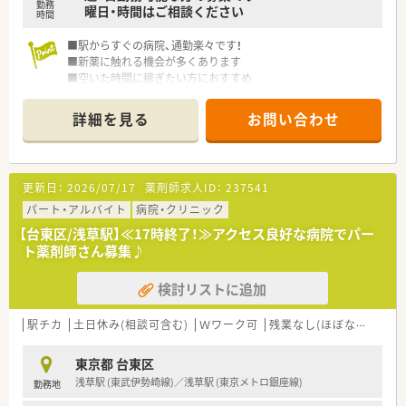
勤務
曜日・時間はご相談ください
時間
■駅からすぐの病院、通勤楽々です！
■新薬に触れる機会が多くあります
■空いた時間に稼ぎたい方におすすめ
詳細を見る
お問い合わせ
更新日：
2026/07/17
薬剤師求人ID：
237541
パート・アルバイト
病院・クリニック
【台東区/浅草駅】≪17時終了！≫アクセス良好な病院でパー
ト薬剤師さん募集♪
検討リストに追加
駅チカ
土日休み(相談可含む)
Ｗワーク可
残業なし(ほぼなし含む)
東京都 台東区
浅草駅 (東武伊勢崎線)／浅草駅 (東京メトロ銀座線)
勤務地