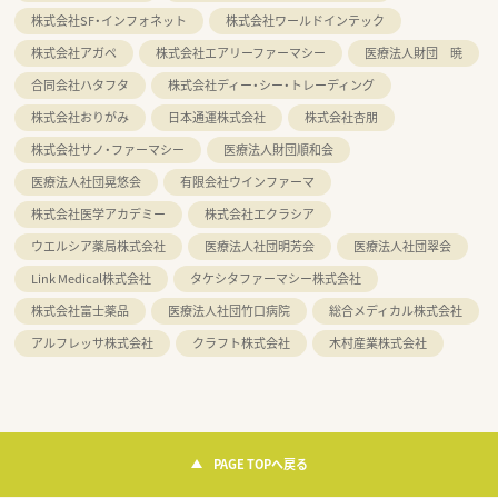
株式会社SF・インフォネット
株式会社ワールドインテック
株式会社アガペ
株式会社エアリーファーマシー
医療法人財団 暁
合同会社ハタフタ
株式会社ディー・シー・トレーディング
株式会社おりがみ
日本通運株式会社
株式会社杏朋
株式会社サノ・ファーマシー
医療法人財団順和会
医療法人社団晃悠会
有限会社ウインファーマ
株式会社医学アカデミー
株式会社エクラシア
ウエルシア薬局株式会社
医療法人社団明芳会
医療法人社団翠会
Link Medical株式会社
タケシタファーマシー株式会社
株式会社富士薬品
医療法人社団竹口病院
総合メディカル株式会社
アルフレッサ株式会社
クラフト株式会社
木村産業株式会社
PAGE TOPへ戻る