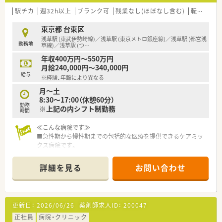
≪こんな方におすすめ≫
駅チカ
週32h以上
ブランク可
残業なし(ほぼなし含む)
転勤なし
■週4日程度、社会保険も加入してしっかり働きたい方
■プライベートも大切に働きたい方
東京都 台東区
■お子様がいらっしゃる薬剤師の方
浅草駅 (東武伊勢崎線)／浅草駅 (東京メトロ銀座線)／浅草駅 (都営浅
勤務地
草線)／浅草駅 (つ
…
年収400万円～550万円
月給240,000円～340,000円
給与
※経験、年齢により異なる
月～土
8:30～17:00（休憩60分）
勤務
※上記の内シフト制勤務
時間
≪こんな病院です≫
■急性期から慢性期までの包括的な医療を提供できるケアミッ
クス病院です。
■浅草駅より徒歩圏内のため、通勤も便利です♪
■17時終了後、残業もほとんどないため、プライベートも大切に
詳細を見る
お問い合わせ
できます。
■職員が仕事と子育てを両立できる働きやすい環境を作れるよ
う、行動計画を策定しています。
■女性の方が働きやすいように積極的に取り組んでいる病院で
更新日：
2026/06/26
薬剤師求人ID：
200047
す。
正社員
病院・クリニック