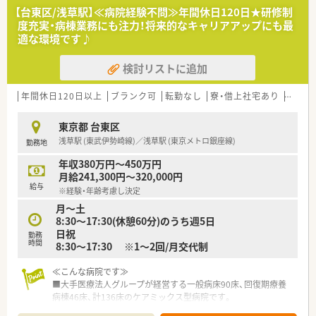
≪業務内容≫
【台東区/浅草駅】≪病院経験不問≫年間休日120日★研修制
■入院患者様の調剤、監査、配薬（外来は院外処方です）
度充実・病棟業務にも注力！将来的なキャリアアップにも最
■注射（抗がん剤、ＴＰＮ混注あり）
適な環境です♪
■病棟業務（各病棟に薬剤師を配置しています）
■医薬品管理、医薬品情報管理
検討リストに追加
■各種委員会活動
≪こんな方にオススメです≫
年間休日120日以上
ブランク可
転勤なし
寮・借上社宅あり
教育制
■複数科目を経験し、スキルアップしたい方
■プライベートも大切に働きたい方
東京都 台東区
■他職種の方と連携しながらお仕事されたい方
浅草駅 (東武伊勢崎線)／浅草駅 (東京メトロ銀座線)
勤務地
■薬剤科長候補を同時募集しています。ご経験者の方は管理職
としての採用も可能です
年収380万円～450万円
月給241,300円～320,000円
給与
※経験・年齢考慮し決定
月～土
8:30～17:30(休憩60分)のうち週5日
日祝
勤務
時間
8:30～17:30 ※1～2回/月交代制
≪こんな病院です≫
■大手医療法人グループが経営する一般病床90床、回復期療養
病棟46床、計136床のケアミックス型病院です。
■全国で開催されている学会、研修会や認定・専門薬剤師取得を