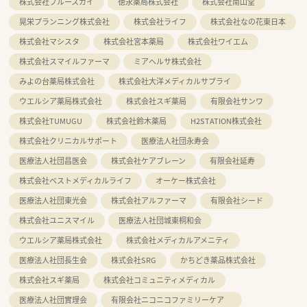
株式会社ブルースカイ
徳永薬局株式会社
株式会社南山堂
晃栄プランニング株式会社
株式会社ライフ
株式会社なの花東日本
株式会社マシスタ
株式会社宮本薬局
株式会社ワイエム
株式会社スマイルファーマ
ミアヘルサ株式会社
みよの台薬局株式会社
株式会社大洋メディカルサプライ
ウエルシア薬局株式会社
株式会社スギ薬局
有限会社サンワ
株式会社TUMUGU
株式会社鈴木薬局
H2STATION株式会社
株式会社クリニカルサポート
医療法人社団永寿会
医療法人社団昌医会
株式会社ケアブレーン
有限会社延寿
株式会社ベストメディカルライフ
オーケー株式会社
医療法人社団東光会
株式会社アルファーマ
有限会社シード
株式会社ユニスマイル
医療法人社団城東桐和会
ウエルシア薬局株式会社
株式会社メディカルアメニティ
医療法人社団長生会
株式会社SRG
かちどき薬品株式会社
株式会社スギ薬局
株式会社コミュニティメディカル
医療法人社団實理会
有限会社ニコニコファミリーケア