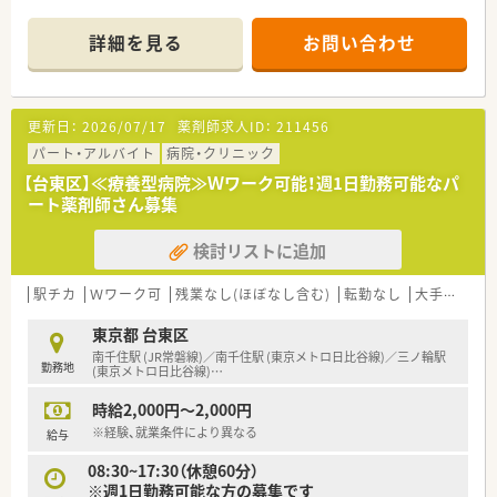
■全国で開催されている学会、研修会や認定・専門薬剤師取得を
全面的にバックアップしています
詳細を見る
お問い合わせ
■主な業務は入院調剤・注射調剤、抗がん剤・TPNの混注業務、薬
剤管理指導業務、病棟服薬指導です
■病棟薬剤業務だけでなく、チーム活動にも参加し、早い段階か
ら様々な経験を積むこともできます。
更新日：
2026/07/17
薬剤師求人ID：
211456
■2016年に移転、綺麗な病院で最新設備充実しています。
パート・アルバイト
病院・クリニック
≪業務内容≫
【台東区】≪療養型病院≫Ｗワーク可能！週1日勤務可能なパ
■調剤業務（外来は院外処方です）
ート薬剤師さん募集
■注射薬（抗がん剤、ＴＰＮ 無菌調製業務）
■病棟業務（全ての病棟に薬剤師を配置しています）
検討リストに追加
■チーム医療の参加：感染対策チーム（ICT）、栄養サポートチー
ム（NST）、褥瘡対策チーム、骨粗鬆症リエゾンチーム（OLS）、糖尿
病療養チーム等
駅チカ
Ｗワーク可
残業なし(ほぼなし含む)
転勤なし
大手チェーン以外
■薬品管理業務
■医薬品情報管理業務
東京都 台東区
南千住駅 (JR常磐線)／南千住駅 (東京メトロ日比谷線)／三ノ輪駅
勤務地
≪おすすめポイント≫
(東京メトロ日比谷線)
…
■勤務時間や勤務曜日は応相談（例：10:00～14:00 月水金な
時給2,000円～2,000円
ど）
■17:30まで勤務できる台方歓迎！週20時間以上で社会保険の加
※経験、就業条件により異なる
給与
入が可能です。
08:30~17:30（休憩60分）
■大手医療法人で教育体制充実、病院の経験がない方もご応募可
※週1日勤務可能な方の募集です
能です。