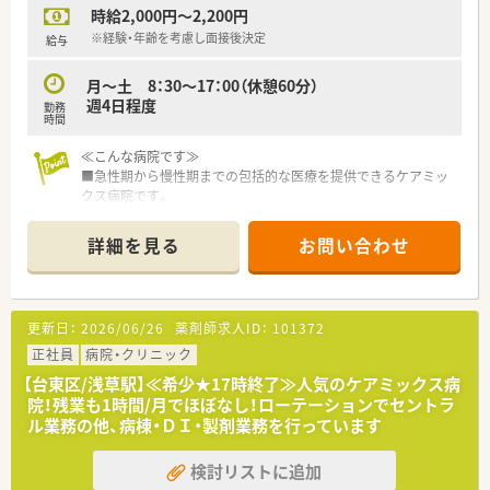
時給2,000円～2,200円
※経験・年齢を考慮し面接後決定
給与
月～土 8：30～17：00（休憩60分）
週4日程度
勤務
時間
≪こんな病院です≫
■急性期から慢性期までの包括的な医療を提供できるケアミッ
クス病院です。
■浅草駅より徒歩圏内のため、通勤も便利です♪
■17時終了後、残業もほとんどないため、プライベートも大切に
詳細を見る
お問い合わせ
できます。
■職員が仕事と子育てを両立できる働きやすい環境を作れるよ
う、行動計画を策定しています。
■女性の方が働きやすいように積極的に取り組んでいる病院で
更新日：
2026/06/26
薬剤師求人ID：
101372
す。
正社員
病院・クリニック
≪業務内容≫
【台東区/浅草駅】≪希少★17時終了≫人気のケアミックス病
■入院患者様の調剤、監査、配薬（外来は院外処方です）
院！残業も1時間/月でほぼなし！ローテーションでセントラ
■注射（抗がん剤、ＴＰＮ混注あり）
ル業務の他、病棟・ＤＩ・製剤業務を行っています
■病棟業務（各病棟に薬剤師を配置しています）
■医薬品管理、医薬品情報管理
検討リストに追加
■各種委員会活動