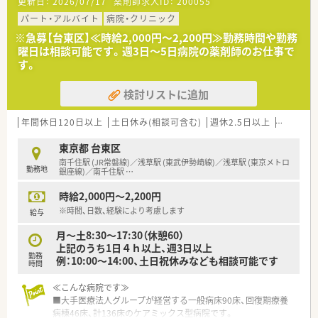
更新日：
2026/07/17
薬剤師求人ID：
200055
パート・アルバイト
病院・クリニック
※急募【台東区】≪時給2,000円～2,200円≫勤務時間や勤務
曜日は相談可能です。週3日～5日病院の薬剤師のお仕事で
す。
検討リストに追加
年間休日120日以上
土日休み(相談可含む)
週休2.5日以上
週32h以
東京都 台東区
南千住駅 (JR常磐線)／浅草駅 (東武伊勢崎線)／浅草駅 (東京メトロ
勤務地
銀座線)／南千住駅
…
時給2,000円～2,200円
※時間、日数、経験により考慮します
給与
月～土8:30～17:30（休憩60）
上記のうち1日４ｈ以上、週3日以上
勤務
例：10:00～14:00、土日祝休みなども相談可能です
時間
≪こんな病院です≫
■大手医療法人グループが経営する一般病床90床、回復期療養
病棟46床、計136床のケアミックス型病院です。