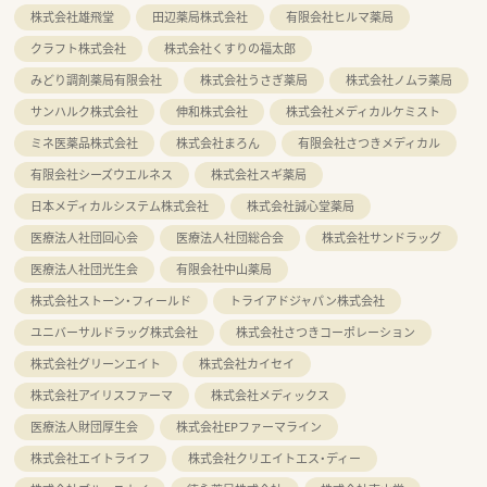
株式会社雄飛堂
田辺薬局株式会社
有限会社ヒルマ薬局
クラフト株式会社
株式会社くすりの福太郎
みどり調剤薬局有限会社
株式会社うさぎ薬局
株式会社ノムラ薬局
サンハルク株式会社
伸和株式会社
株式会社メディカルケミスト
ミネ医薬品株式会社
株式会社まろん
有限会社さつきメディカル
有限会社シーズウエルネス
株式会社スギ薬局
日本メディカルシステム株式会社
株式会社誠心堂薬局
医療法人社団回心会
医療法人社団総合会
株式会社サンドラッグ
医療法人社団光生会
有限会社中山薬局
株式会社ストーン・フィールド
トライアドジャパン株式会社
ユニバーサルドラッグ株式会社
株式会社さつきコーポレーション
株式会社グリーンエイト
株式会社カイセイ
株式会社アイリスファーマ
株式会社メディックス
医療法人財団厚生会
株式会社EPファーマライン
株式会社エイトライフ
株式会社クリエイトエス・ディー