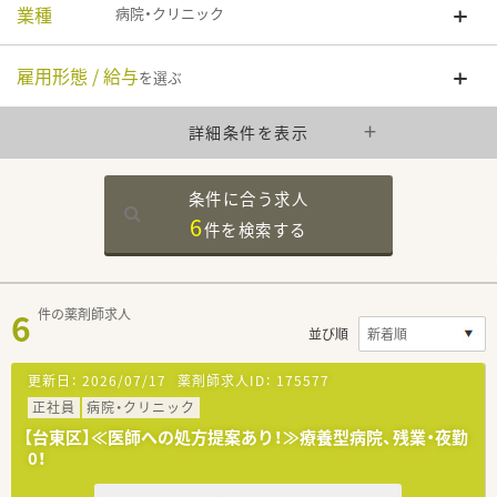
業種
病院・クリニック
雇用形態 / 給与
を選ぶ
詳細条件を表示
条件に合う求人
6
件を
検索する
6
件の薬剤師求人
並び順
更新日：
2026/07/17
薬剤師求人ID：
175577
正社員
病院・クリニック
【台東区】≪医師への処方提案あり！≫療養型病院、残業・夜勤
0！