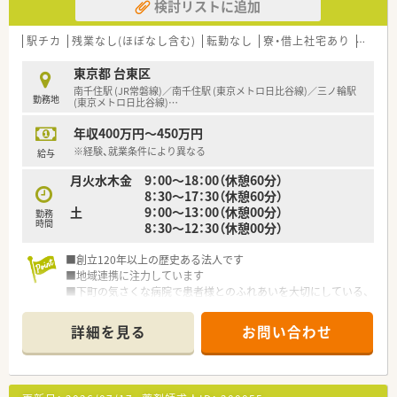
検討リストに追加
駅チカ
残業なし(ほぼなし含む)
転勤なし
寮・借上社宅あり
大手チ
東京都 台東区
南千住駅 (JR常磐線)／南千住駅 (東京メトロ日比谷線)／三ノ輪駅
勤務地
(東京メトロ日比谷線)
…
年収400万円～450万円
※経験、就業条件により異なる
給与
月火水木金 9：00～18：00（休憩60分）
8：30～17：30（休憩60分）
土 9：00～13：00（休憩00分）
勤務
時間
8：30～12：30（休憩00分）
■創立120年以上の歴史ある法人です
■地域連携に注力しています
■下町の気さくな病院で患者様とのふれあいを大切にしている、
暖かく家庭的な職場です。
詳細を見る
お問い合わせ