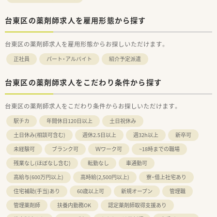
台東区の薬剤師求人を雇用形態から探す
台東区の薬剤師求人を雇用形態からお探しいただけます。
正社員
パート・アルバイト
紹介予定派遣
台東区の薬剤師求人をこだわり条件から探す
台東区の薬剤師求人をこだわり条件からお探しいただけます。
駅チカ
年間休日120日以上
土日祝休み
土日休み(相談可含む)
週休2.5日以上
週32h以上
新卒可
未経験可
ブランク可
Ｗワーク可
~18時までの職場
残業なし(ほぼなし含む)
転勤なし
車通勤可
高給与(600万円以上)
高時給(2,500円以上)
寮・借上社宅あり
住宅補助(手当)あり
60歳以上可
新規オープン
管理職
管理薬剤師
扶養内勤務OK
認定薬剤師取得支援あり