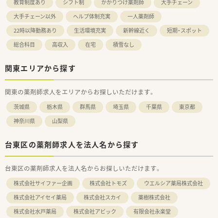
教育制度あり
シフト制
かかりつけ薬剤師
大手チェーン
大手チェーン以外
ヘルプ体制充実
一人薬剤師
22時以降勤務あり
生活環境充実
新幹線近く
短期・スポット
総合科目
高収入
在宅
積雪なし
関東エリアから探す
関東の薬剤師求人をエリアからお探しいただけます。
茨城県
栃木県
群馬県
埼玉県
千葉県
東京都
神奈川県
山梨県
台東区の薬剤師求人を法人名から探す
台東区の薬剤師求人を法人名からお探しいただけます。
株式会社サイファー企画
株式会社トモズ
ウエルシア薬局株式会社
株式会社アイセイ薬局
株式会社スカイ
薬樹株式会社
株式会社水戸薬局
株式会社アビック
有限会社永楽堂