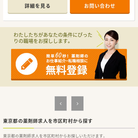
全面的にバックアップしています
詳細を見る
お問い合わせ
■主な業務は入院調剤・注射調剤、抗がん剤・TPNの混注業務、薬
剤管理指導業務、病棟服薬指導です
■病棟薬剤業務だけでなく、チーム活動にも参加し、早い段階か
ら様々な経験を積むこともできます。
■2016年に移転、綺麗な病院で最新設備充実しています。
わたしたちがあなたの条件にぴった
りの職場をお探しします。
≪業務内容≫
■調剤業務（外来は院外処方です）
■注射薬（抗がん剤、ＴＰＮ 無菌調製業務）
■病棟業務（全ての病棟に薬剤師を配置しています）
■チーム医療の参加：感染対策チーム（ICT）、栄養サポートチー
ム（NST）、褥瘡対策チーム、骨粗鬆症リエゾンチーム（OLS）、糖尿
病療養チーム等
■薬品管理業務
■医薬品情報管理業務
■夜勤無し、オンコール対応あり
≪おすすめポイント≫
■病棟薬剤業務だけでなく、チーム活動にも参加し、早い段階か
ら様々な経験を積むことができます。
■夜勤は行っておらず、日勤のみの勤務です
東京都の薬剤師求人を市区町村から探す
■日本を代表する大手医療法人のグループ病院ならではの教育
体制や福利厚生が魅力です。
東京都の薬剤師求人を市区町村からお探しいただけます。
■原則病院の異動はありませんが、希望すればグループ内の病院