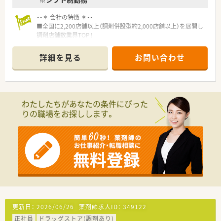
・・＊ 会社の特徴 ＊・・
■全国に2,200店舗以上（調剤併設型約2,000店舗以上）を展開し
調剤店舗数業界TOP！
■店舗拡大に伴いキャリアアップできるポジションが多数あり！
頑張り次第で高給与も可能！
詳細を見る
お問い合わせ
■経験や勤務コースによりますが、経験の少ない方でも500万前
半スタートと業界TOP水準！
■職種や職域に合わせ、豊富な社内研修や外部組織と連携した研
修を用意されています
■薬剤師が中心の会社だからこそ活躍できるキャリアパスが多
わたしたちがあなたの条件にぴった
種多様に用意されています。
りの職場をお探しします。
■店舗拡大に伴い、エリアマネジャーや営業部長等のマネジメン
トのポジションも増えます。
■在宅や教育等の専門性を活かせるスペシャリストを目指すこ
とも可能です。
■その他にも、管理部門や商品部門等の本社スタッフなど活動領
域は多種多様です。
■在宅実施店舗は年々増加しており、在宅医療へもしっかりと関
わる事ができます。
■育児休暇は3歳まで取得が可能で、時短制度は小学5年生まで
時短勤務ができるよう変更予定です。
■年間休日が120日とワークライフバランスが整っています
更新日：
2026/06/26
薬剤師求人ID：
349122
■日用品から常備薬まで、従業員割引制度など嬉しいメリットも
正社員
ドラッグストア(調剤あり)