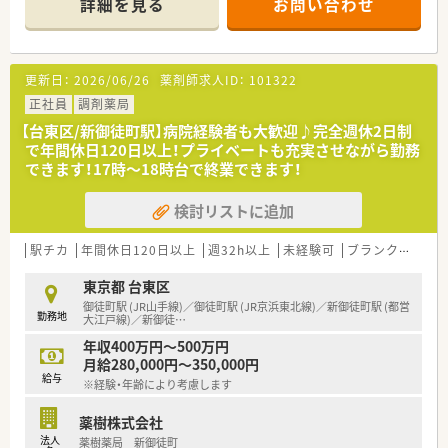
詳細を見る
お問い合わせ
で働きたい方にお勧めです
■大手ドラッグチェーンの100％子会社の為、大手の福利厚生を
利用でき、経営自体も安定しております。
■社会人マナー、薬剤師専門の研修、各種アドバイザー資格取得
更新日：
2026/06/26
薬剤師求人ID：
101322
補助、認定薬剤師取得補助のフォローもあり学べる環境です
■部門別採用(OTC・調剤)、本部登用制度もありキャリアパスが
正社員
調剤薬局
用意されております。入社後に部門を越えての異動も可能です。
【台東区/新御徒町駅】病院経験者も大歓迎♪完全週休2日制
■年間休日112日と別途、「連続休暇取得制度」が入社2年目以降
で年間休日120日以上！プライベートも充実させながら勤務
から取得可能となり、毎年7日間の長期休暇が取得できます。半
できます！17時～18時台で終業できます！
休制度もあり
■女性の方も多く活躍できる環境で、時短社員制度については最
検討リストに追加
大で小学6年生まで取得が可能です。
■最新の機器の導入にも積極的で、時代にあった環境で働けます
■OTCと調剤部門を分けて採用しているので専門職に特化でき
駅チカ
年間休日120日以上
週32h以上
未経験可
ブランク可
寮
ます。分離申請もしており営業時間も調剤とドラッグ別となり
ます。
東京都 台東区
御徒町駅 (JR山手線)／御徒町駅 (JR京浜東北線)／新御徒町駅 (都営
勤務地
大江戸線)／新御徒
…
年収400万円～500万円
月給280,000円～350,000円
給与
※経験・年齢により考慮します
薬樹株式会社
法人
薬樹薬局 新御徒町