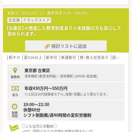
くなりますので、全国チェーン店でありながら、『かかりつけ薬
局』としての細やかな接客が可能になります。
更新日：
2026/07/17
薬剤師求人ID：
190290
正社員
ドラッグストア
【台東区】≪徹底した教育制度あり≫未経験の方も安心して
勤められます。
検討リストに追加
駅チカ
週32h以上
新卒可
車通勤可
寮・借上社宅あり
認定薬剤師取得支援あり
東京都 台東区
浅草橋駅 (都営浅草線)／浅草橋駅 (JR中央・総武線)
勤務地
年収430万円～550万円
※上記は30代経験者モデル、経験・役職により異なります。
給与
10:00～22:30
休憩60分
勤務
シフト制勤務/週40時間の変形労働制
時間
○こんな方にお勧め○
・OTC、調剤どちらの店舗も経験を積みたい方