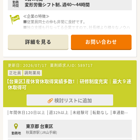
勤務
変形労働シフト制、週40～44時間
時間
≪企業の特徴≫
■従業員同士の仲も非常に良好です。
■独立支援も行なってる企業ですので、社長様より様々なノウハ
ウをご指導いただけます。
■長期キャリア形成を図る観点から40歳くらいまでの方で未経
詳細を見る
お問い合わせ
験も相談可能！
■宮城を中心に山形・関東地区へ店舗展開しております。今後も
関西など広範囲の出店を計画している急成長企業です。
■管理職志望の方から仕事と家庭の両立を目指す方まで様々な
更新日：
2026/07/17
薬剤師求人ID：
589717
希望を持つスタッフが連携を取って運営を行っております。
■スキンケア用品、サプリメントの通信販売、薬局開設のコンサ
正社員
調剤薬局
ルティング事業まで幅広く事業展開しております。
【台東区】産休育休取得実績多数！｜研修制度充実｜最大９連
■独立支援、開業物件の紹介も行っております！
休取得可
≪働きやすい環境です！≫
検討リストに追加
■加算に対し意識はしつつもノルマや強制ではなく、患者様の意
思を尊重して案内をしています
■頑張った姿はしっかり評価！会社・地域医療へ貢献いただいた
年間休日120日以上
週32h以上
未経験可
転勤なし
車通勤可
寮
分、手当や評価の対象としてお給与面は反映されております。
■ワークライフバランスも保てるよう、各店舗にてシフト管理を
東京都 台東区
徹底しています。
秋葉原駅 (JR山手線)
勤務地
繁忙期などの多忙な時期も負担が集中しないよう、全員で協力し
て業務を行っています。