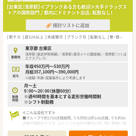
たくさんあります！
【台東区/浅草駅】≪ブランクある方も歓迎≫大手ドラッグス
トアの調剤部門♪都内にドミナント出店、転勤なし！
検討リストに追加
駅チカ
週32h以上
未経験可
ブランク可
転勤なし
寮・借上社宅あり
東京都 台東区
浅草駅 (東武伊勢崎線)／浅草駅 (東京メトロ銀座線)／浅草駅 (つくば
勤務地
エクスプレス)
年収450万円～530万円
月給357,100円～390,000円
給与
※経験・年齢・就業条件により考慮します
月～土
9：00～20：00（休憩60分）
※週40時間を基本とする変形労働時間制
勤務
時間
※シフト制勤務
≪こんな会社です≫
■グループで約1700店舗展開、うち同社は約140店舗、うち約40
店舗が調剤ありです。ほとんどの出店が都内23区、特に東側に展
開しております。
ドミナント展開で異動があっても60分圏内で通えるため、23区