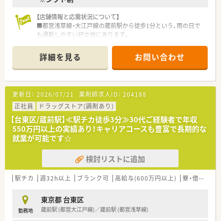
【店舗情報と応需状況について】
■都営浅草線・大江戸線の蔵前駅から徒歩1分という、雨の日で
も通勤しやすい好立地にあります。
■皮膚科、整形外科、内科、心療内科など多科目を応需し、1日の
処方箋枚数は120枚以上です。
詳細を見る
お問い合わせ
■常勤薬剤師が6名在籍する手厚い人員体制で、一人ひとりが余
裕を持って業務に取り組めます。
【募集背景と求める人物像について】
更新日：
2026/07/21
薬剤師求人ID：
204188
■企業の成長と体制強化を見据えた定期採用の一環で、新たな仲
間を意欲的に募集しています。
正社員
ドラッグストア(調剤あり)
■店舗ごとの独立採算制を導入しているため、経営視点を持ち目
【台東区/蔵前駅】≪駅チカ徒歩3分≫30代ご経験者で年収
標達成に意欲的な方を歓迎します。
550万円以上の実績あり！キャリアコースも豊富で長期的な
■これまでのご経験を活かし、患者様のために何ができるかを常
就業が可能です☆
に考え、行動できる方を求めています。
検討リストに追加
【勤務実態について】
■年間休日は122日と多く設定されており、仕事と私生活の調和
を大切にできる環境です。
駅チカ
週32h以上
ブランク可
高給与(600万円以上)
寮・借上社宅あり
■最長で1ヶ月間の取得実績もあるサマーホリデー制度で、長期
休暇によるリフレッシュが可能です。
東京都 台東区
■薬剤師の業務負担を軽減する体制を構築し、月平均残業時間は
蔵前駅 (都営大江戸線)／蔵前駅 (都営浅草線)
勤務地
ごくわずかに抑えられています。