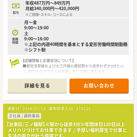
年収487万円～849万円
【やりがい/おすすめポイント】
月給340,000円～420,000円
■業界屈指の安定企業であり、充実した福利厚生のもと安心して
給与
※ご経験・スキル・コースによる
業務に集中できることが魅力です。
月～金
■頑張った分だけ給与に還元される評価制度があるため、高いモ
9:00～19:00
チベーションで働くことができます。
土
■手厚い人員配置によって一人ひとりの負担が軽減され、休暇も
9:00～18:00
取得しやすい職場環境です。
勤務
時間
※上記の内週40時間を基本とする変形労働時間制勤務
※シフト制
【店舗情報と応需状況について】
■都営浅草線および大江戸線の蔵前駅から徒歩わずか3分とい
う、駅からのアクセスが非常に良い立地にあります。
■特定の医療機関に限定されない面対応で、1日に60枚程度の処
方箋を応需しており、幅広い経験が積めます。
詳細を見る
お問い合わせ
■上記3名が在籍しており、互いに協力し合いながら日々の業務
を進めています。
【法人特徴について】
更新日：
2026/07/13
薬剤師求人ID：
170229
■医薬品の研究開発から自社工場での製造、そして調剤薬局の運
営までを一貫して行う複合型医薬品企業です。
正社員
調剤薬局
■グループ全体で全国に1,200店舗以上を展開しており、多様な
【台東区/三ノ輪駅】≪駅から徒歩3分≫年間休日120日以上
店舗形態でキャリアを積むことが可能です。
メリハリつけてお仕事できます♪手厚い福利厚生で仕事と
■地域の皆様の「健康インフラ」となることをビジョンに掲げ、
生活の両立が叶う環境です。