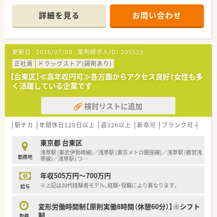
とも可能です。
＊------------------------------------------＊
詳細を見る
お問い合わせ
【店舗情報と応需状況について】
■最寄り駅から徒歩3分というアクセスの良い医療ビル内にあ
り、毎日の通勤負担が少なく通いやすい立地です。
更新日：
2026/07/08
薬剤師求人ID：
205522
■内科や小児科に加えて皮膚科や眼科など多彩な処方箋を応需
し、1日約230枚に常時8名以上で対応します。
正社員
ドラッグストア(調剤あり)
■施設と居宅の在宅業務にも対応しており、幅広い年代の患者様
【台東区】≪高年収円可≫各方面からアクセス良好！女性も多
に対して地域密着型の医療を提供しています。
く活躍している企業です
【法人特徴について】
検討リストに追加
■全国に多数の店舗を展開し、医療モール事業の先駆者として着
実な成長と安定した経営基盤を誇る大手企業です。
■営業利益率が高く報酬改定の影響を受けにくい強固な経営体
駅チカ
年間休日120日以上
週32h以上
新卒可
ブランク可
転勤
制により、長期的に安心して働くことができます。
■患者様との距離が近い地域密着型の店舗展開を行っており、一
東京都 台東区
人ひとりに丁寧に向き合う医療を実現しています。
浅草駅 (東武伊勢崎線)／浅草駅 (東京メトロ銀座線)／浅草駅 (都営浅
勤務地
草線)／浅草駅 (つ
…
【こんな取り組みをしています】
年収505万円～700万円
■国が推進する患者のための薬局ビジョンに賛同し、かかりつけ
機能や健康サポート機能の充実を図っています。
※上記は30代経験者モデル、経験・役職により異なります。
給与
■社員のスキルアップを支援するため、多彩な研修制度や全額会
社負担のeラーニング受講を用意しています。
変形労働時間制【原則実働8時間（休憩60分）】※シフト
■独自の健康情報誌を定期的に発行し、地域の方々に向けて楽し
制
勤務