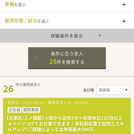
業種
を選ぶ
雇用形態 / 給与
を選ぶ
詳細条件を表示
条件に合う求人
26
件を
検索する
26
件の薬剤師求人
並び順
更新日：
2026/08/05
薬剤師求人ID：
683006
正社員
調剤薬局
【台東区/三ノ輪駅】≪駅から徒歩3分≫年間休日120日以上
メリハリつけてお仕事できます♪多科目応需で自然とスキ
ルアップ！ご経験によっては年収最大580万