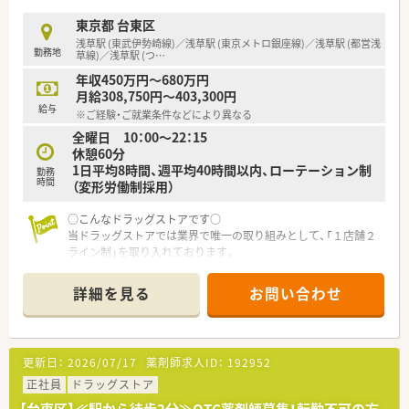
鑑査業務を正確に行っていただきます。
■外来で来局される患者様一人ひとりに対して、安心と信頼を提
東京都 台東区
供できるような服薬指導をお願いします。
浅草駅 (東武伊勢崎線)／浅草駅 (東京メトロ銀座線)／浅草駅 (都営浅
勤務地
■近隣施設に入居されている約120名から140名分の処方箋につ
草線)／浅草駅 (つ
…
いて、カートへのセット業務を担当します。
年収450万円～680万円
月給308,750円～403,300円
【職場環境と雰囲気】
給与
※ご経験・ご就業条件などにより異なる
■様々な年代のスタッフが和やかな雰囲気の中で働いており、お
全曜日 10：00～22：15
互いに協力し合う風通しの良い職場です。
休憩60分
■全自動錠剤分包機や散剤監査システムといった最新の調剤設
1日平均8時間、週平均40時間以内、ローテーション制
備を導入し、業務の効率化を図っています。
勤務
時間
（変形労働制採用）
■薬局の建物の上階には広々とした休憩室があり、仕事の合間に
しっかりとリフレッシュできます。
○こんなドラッグストアです○
当ドラッグストアでは業界で唯一の取り組みとして、「１店舗２
ライン制」を取り入れております。
店舗業務を「店舗運営」と「接客・カウンセリング」の２ラインに
わけ、それぞれをきちんと分業することで、薬剤師としての仕事
詳細を見る
お問い合わせ
に集中し、高い専門性を発揮していただきます。
馴染みのお客様とは、ご来店の度に会話を交わしてゆくことも多
くなりますので、全国チェーン店でありながら、『かかりつけ薬
局』としての細やかな接客が可能になります。
更新日：
2026/07/17
薬剤師求人ID：
192952
正社員
ドラッグストア