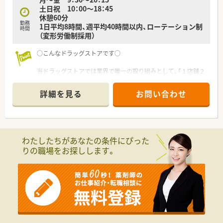
土日祝 10：00～18：45
休憩60分
勤務
1日平均8時間、週平均40時間以内、ローテーション制
時間
（変形労働制採用）
○こんなドラッグストアです○
当ドラッグストアでは業界で唯一の取り組みとして、「１店舗２
ライン制」
を取り入れております。
詳細を見る
お問い合わせ
店舗業務を「店舗運営」と「接客・カウンセリング」の２ラインに
わけ、
それぞれをきちんと分業することで、薬剤師としての仕事に集中
し、
高い専門性を発揮していただきます。
わたしたちがあなたの条件にぴった
馴染みのお客様とは、ご来店の度に会話を交わしてゆくことも多
りの職場をお探しします。
くなりますので、
全国チェーン店でありながら、『かかりつけ薬局』としての、細や
かな接客が可能になります。