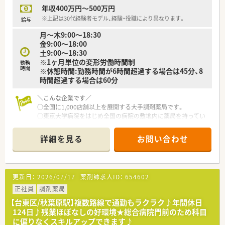
年収400万円～500万円
■現在業界を注力されている在宅業務に関して、人数体制を考え
ながら無理なく対応できるよう、社長がじっくり判断されており
※上記は30代経験者モデル、経験・役職により異なります。
給与
ます。
月〜木9:00〜18:30
金9:00〜18:00
≪独立支援制度あり≫
土9:00〜18:30
■薬局経営に興味のある方、薬局経営者の方など新規薬局開設、
※1ヶ月単位の変形労働時間制
勤務
事業継承等、薬局開設情報のご紹介も可能！
時間
※休憩時間:勤務時間が6時間超過する場合は45分、8
■薬剤師だけではなく、人材紹介業やコンサルタント事業にも力
時間超過する場合は60分
を入れていこう！との思いがある代表が在籍しているため、社長
から薬局経営のノウハウを教えていただけます！
＼こんな企業です／
■経験を積んで、将来独立して自分のお店を持ちたい方にもおす
○全国に1,000店舗以上を展開する大手調剤薬局です。
すめです♪
○東京大学病院をはじめ全国の病院の敷地内に薬局を持ってい
ます。
≪こんな方におすすめ≫
病診薬連携を強化することで、地域にお住いの患者様に高度な医
■勤務地にこだわらず働きたい方！
詳細を見る
お問い合わせ
療の提供を実現しています。
この求人は都内ラウンダーの募集です♪（板橋区・練馬区・大田
○全店「同一の機械・システム」を採用しており、且つ処方箋の応
区・台東区など、ほか千葉埼玉などもできる方歓迎）
需内容が多岐にわたる（敷地内・病院門前・医療モール・CL門前）
■メリハリをつけて働きたい方！
ので、スキルUPしたい方にはお勧めもです。
■将来的に独立を考えている方！
更新日：
2026/07/17
薬剤師求人ID：
654602
○長期就業＆自己研讃を続ける事で給与があがる仕組みになっ
ており、将来的に高年収も狙う事が出来ます。
正社員
調剤薬局
○インターネットを使って処方薬の飲み方を遠隔指導する「オン
【台東区/秋葉原駅】複数路線で通勤もラクラク♪年間休日
ライン服薬指導」、今後も病院の「敷地内薬局」の推進、女性客の
124日♪残業ほぼなしの好環境★総合病院門前のため科目
取り込みを狙う店舗でデザインの一新。
に偏りなくスキルアップできます♪
M&Aによる店舗拡大と業界のリーディングカンパニーとして成