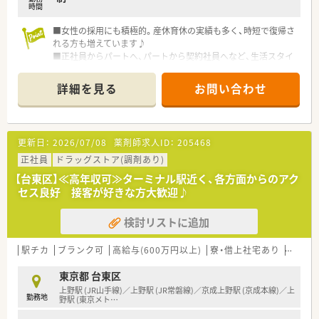
みながら学べる医療情報の発信を行っています。
時間
■女性の採用にも積極的。産休育休の実績も多く、時短で復帰さ
れる方も増えています♪
■正社員からパートへ、パートから契約社員へなど、生活スタイ
ルにあわせた雇用変更もできるのは大手企業ならではの魅力！
詳細を見る
お問い合わせ
更新日：
2026/07/08
薬剤師求人ID：
205468
正社員
ドラッグストア(調剤あり)
【台東区】≪高年収可≫ターミナル駅近く、各方面からのアク
セス良好 接客が好きな方大歓迎♪
検討リストに追加
駅チカ
ブランク可
高給与(600万円以上)
寮・借上社宅あり
認定薬
東京都 台東区
上野駅 (JR山手線)／上野駅 (JR常磐線)／京成上野駅 (京成本線)／上
勤務地
野駅 (東京メト
…