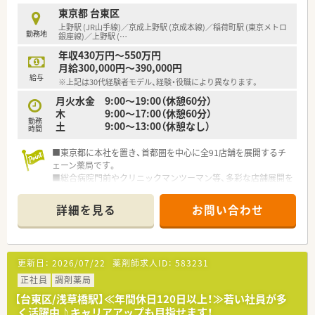
■充実した研修制度、人事制度、評価制度、キャリア支援制度等
東京都 台東区
があるのも特徴です
上野駅 (JR山手線)／京成上野駅 (京成本線)／稲荷町駅 (東京メトロ
勤務地
銀座線)／上野駅 (
…
年収430万円～550万円
月給300,000円～390,000円
給与
※上記は30代経験者モデル、経験・役職により異なります。
月火水金 9:00～19:00（休憩60分）
木 9:00～17:00（休憩60分）
勤務
土 9:00～13:00（休憩なし）
時間
■東京都に本社を置き、首都圏を中心に全91店舗を展開するチ
ェーン薬局です。
■総合病院門前やクリニックマンツーマン等、多彩な店舗展開を
図っています。
■定着率が高く、新卒の3年定着率は93％、5年定着率は89%で
詳細を見る
お問い合わせ
す。
■手厚い研修制度が魅力！他、、産前産後休暇・育児休暇後も完
備！復帰したママさん薬剤師も多くいらっしゃいます！
更新日：
2026/07/22
薬剤師求人ID：
583231
正社員
調剤薬局
【台東区/浅草橋駅】≪年間休日120日以上！≫若い社員が多
く活躍中♪キャリアアップも目指せます！