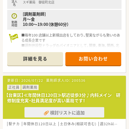
法人
スギ薬局 御徒町北店
【想定されるモデル年収】
名
■これまでのご経験やスキルに応じて、420万円から580万円の
年収が想定されます。
[調剤薬剤師]
■毎年1回の定期昇給に加えて、年2回の賞与が支給され、安定し
月～金
勤務
た収入を見込めます。
10:00～19:00（休憩60分）
時間
■基本給とは別に、薬剤師手当や地域手当、職位手当などが条件
に応じて支給されます。
■毎年100 店舗以上新規出店をしており、堅実ながらも勢いのあ
る成長企業です
■調剤併設型ドラッグのパイオニアとして、関東、東海、関西、北
陸・信州を中心に約1,700店舗以上を展開しています
■研修制度は様々なプランがあり、集合研修だけでなく任意で受
詳細を見る
お問い合わせ
講可能な研修も幅広く用意されています
■店舗で活躍する従業員、社外で活躍する従業員、将来経営幹部
となる従業員など、薬剤師として様々な活躍ができるフィールド
を用意されています
更新日：
2026/07/22
薬剤師求人ID：
200536
■総合薬剤師・調剤薬剤師（土日休み・19時までの勤務）どちらか
の働き方を選択できます
正社員
調剤薬局
■調剤併設型だけでなく「医療モール・クリニック併設店舗」「敷
【台東区】≪年間休日120日≫駅近徒歩3分♪内科メイン 研
地内薬局」「訪問調剤特化型店舗」など様々な店舗を運営してい
修制度充実・社員満足度が高い薬局です！
ます
■在宅医療にも積極的取り組んでおり「訪問調剤特化型店舗」を
検討リストに追加
50店舗以上、無菌調剤室は業界最多の51店舗設置しています
■「プラチナくるみん認定企業」「健康経営優良法人2023（大規模
法人部門）認定」等を取得し一人ひとりが働きやすい環境が整備
駅チカ
年間休日120日以上
土日休み(相談可含む)
週32h以上
新卒
されています