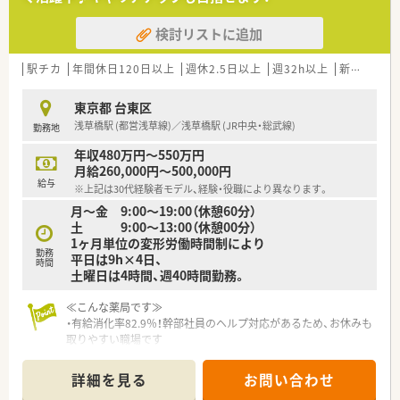
検討リストに追加
駅チカ
年間休日120日以上
週休2.5日以上
週32h以上
新卒可
ブ
東京都 台東区
浅草橋駅 (都営浅草線)／浅草橋駅 (JR中央・総武線)
勤務地
年収480万円～550万円
月給260,000円～500,000円
給与
※上記は30代経験者モデル、経験・役職により異なります。
月～金 9:00～19:00（休憩60分）
土 9:00～13:00（休憩00分）
1ヶ月単位の変形労働時間制により
勤務
平日は9h×4日、
時間
土曜日は4時間、週40時間勤務。
≪こんな薬局です≫
・有給消化率82.9％！幹部社員のヘルプ対応があるため、お休みも
取りやすい職場です
・残業時間、全社平均5~6時間程度。早番遅番シフトでしっかりと
調整ができます
詳細を見る
お問い合わせ
・産休・育休取得率100％！男性薬剤師の育児休業の実績もござい