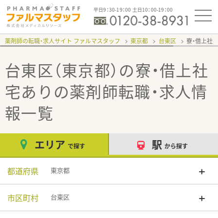
平日9：30-19：00 土日10：00-19：00
薬剤師の転職・求人サイト ファルマスタッフ
東京都
台東区
寮・借上社
台東区（東京都）の寮・借上社
宅あり
の薬剤師転職・求人情
報一覧
エリア
駅
で探す
から探す
都道府県
東京都
市区町村
台東区