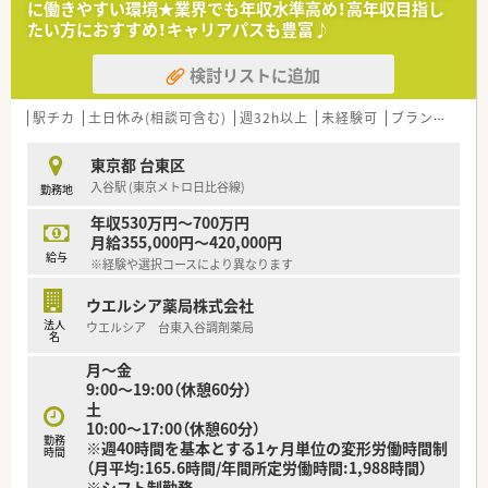
に働きやすい環境★業界でも年収水準高め！高年収目指し
たい方におすすめ！キャリアパスも豊富♪
検討リストに追加
駅チカ
土日休み(相談可含む)
週32h以上
未経験可
ブランク可
高
東京都 台東区
入谷駅 (東京メトロ日比谷線)
勤務地
年収530万円～700万円
月給355,000円～420,000円
給与
※経験や選択コースにより異なります
ウエルシア薬局株式会社
法人
ウエルシア 台東入谷調剤薬局
名
月～金
9:00～19:00（休憩60分）
土
10:00～17:00（休憩60分）
勤務
※週40時間を基本とする1ヶ月単位の変形労働時間制
時間
（月平均:165.6時間/年間所定労働時間:1,988時間）
※シフト制勤務