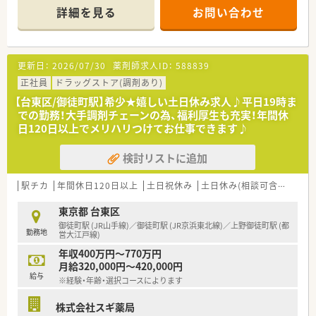
詳細を見る
お問い合わせ
【店舗情報と応需状況について】
■最寄り駅の東京メトロ日比谷線「三ノ輪駅」から徒歩3分とい
う駅チカの好立地にあります。
■医療ビル内に位置しており、内科や小児科、皮膚科、眼科など
更新日：
2026/07/30
薬剤師求人ID：
588839
多科目を幅広く応需しています。
■1日の処方箋枚数は210枚で、常時8名から9名の薬剤師体制で
正社員
ドラッグストア(調剤あり)
対応します。
【台東区/御徒町駅】希少★嬉しい土日休み求人♪平日19時ま
での勤務！大手調剤チェーンの為、福利厚生も充実！年間休
【募集背景と求める人物像について】
日120日以上でメリハリつけてお仕事できます♪
■今後の更なるサービス拡充を目的とした増員募集のため、新し
い仲間を積極採用中です。
検討リストに追加
■様々な処方箋に触れながら、薬剤師として着実にスキルアップ
したいという意欲的な方を求めています。
■チームワークを尊重し、周囲のスタッフと協力しながら業務に
駅チカ
年間休日120日以上
土日祝休み
土日休み(相談可含む)
週3
取り組める方を歓迎いたします。
東京都 台東区
【想定されるキャリアイメージ】
御徒町駅 (JR山手線)／御徒町駅 (JR京浜東北線)／上野御徒町駅 (都
勤務地
■在宅医療や漢方など、専門性を高める薬剤師スペシャリストと
営大江戸線)
しての道が用意されています。
年収400万円～770万円
■現場経験を積んだ後、将来的には管理薬剤師やエリアマネージ
月給320,000円～420,000円
ャーを目指すことも可能です。
給与
※経験・年齢・選択コースによります
■認定薬剤師の取得支援制度が充実しており、多くの方が専門性
を高め活躍されています。
株式会社スギ薬局