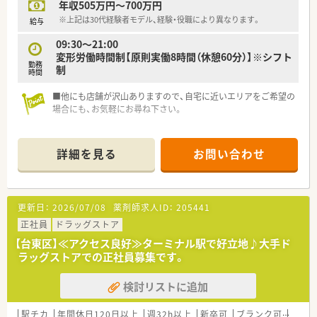
年収505万円～700万円
※上記は30代経験者モデル、経験・役職により異なります。
給与
09:30～21:00
変形労働時間制【原則実働8時間（休憩60分）】※シフト
勤務
制
時間
■他にも店舗が沢山ありますので、自宅に近いエリアをご希望の
場合にも、お気軽にお尋ね下さい。
詳細を見る
お問い合わせ
更新日：
2026/07/08
薬剤師求人ID：
205441
正社員
ドラッグストア
【台東区】≪アクセス良好≫ターミナル駅で好立地♪大手ド
ラッグストアでの正社員募集です。
検討リストに追加
駅チカ
年間休日120日以上
週32h以上
新卒可
ブランク可
転勤