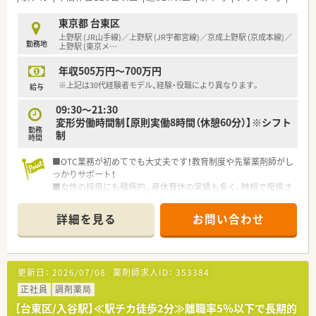
東京都 台東区
上野駅 (JR山手線)／上野駅 (JR宇都宮線)／京成上野駅 (京成本線)／
勤務地
上野駅 (東京メ
…
年収505万円～700万円
※上記は30代経験者モデル、経験・役職により異なります。
給与
09:30～21:30
変形労働時間制【原則実働8時間（休憩60分）】※シフト
勤務
制
時間
■OTC業務が初めてでも大丈夫です！教育制度や先輩薬剤師がし
っかりサポート！
■女性の採用にも積極的。産休育休の実績も多く、時短で復帰さ
れる方も増えています♪
詳細を見る
お問い合わせ
更新日：
2026/07/08
薬剤師求人ID：
353384
正社員
調剤薬局
【台東区/入谷駅】≪駅チカ徒歩2分≫離職率5％以下で長期的