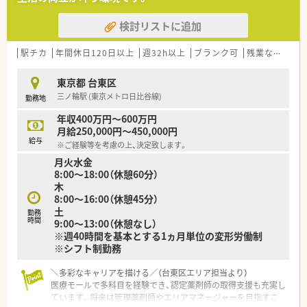
気軽に相談できる薬局づくりを目指しています。
検討リストに追加
【職場環境と雰囲気】
■本部に設置されたメディカルサポートセンターが入力業務を
遠隔支援し、現場薬剤師の負担を軽減しています。
駅チカ
年間休日120日以上
週32h以上
ブランク可
残業なし(ほぼなし含む)
■2年連続で「健康経営優良法人」に認定されており、従業員の心
身の健康と働きやすさが守られています。
東京都 台東区
■育児時短勤務制度は小学校卒業まで利用可能で、多くの女性が
三ノ輪駅 (東京メトロ日比谷線)
勤務地
キャリアを継続しながら活躍できる職場です。
年収400万円～600万円
月給250,000円～450,000円
給与
※ご経験等を考慮の上、決定致します。
月火水金
8:00～18:00（休憩60分）
木
8:00～16:00（休憩45分）
土
勤務
時間
9:00～13:00（休憩なし）
※週40時間を基本とする1ヵ月単位の変形労働制
※シフト制勤務
＼多彩なキャリアを描ける／（台東区エリア担当より）
医療モールで多科目を経験でき、認定薬剤師の取得支援も充実し
ています。将来は管理薬剤師やエリアマネージャーを目指すこ