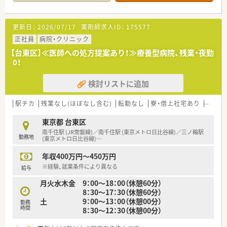
ます
≪研修制度≫
更新日：
2026/07/17
薬剤師求人ID：
175577
・領域別専門研修、在宅研修、OJTトレーナー研修、海外視察研修
など様々な研修がございます
正社員
病院・クリニック
・外部研修や認定薬剤師取得の際の支援もおこなっております
【台東区】≪医師への処方提案あり！≫療養型病院、残業・夜勤
・管理薬剤師～エリアマネージャーへのキャリアアップもあり、
0！
企画力を高め、企業の幹部として活躍して行ける力を養う幹部研
修もございます
検討リストに追加
≪企業特徴≫
・全国80店舗展開する薬局です
駅チカ
残業なし(ほぼなし含む)
転勤なし
寮・借上社宅あり
大手チ
・ボトムアップ型の社風なので、非常に風通しがよく、現場の意見
が通りやすく、個々に裁量権を持たせた店舗運営しているので決
東京都 台東区
裁が早いです。
南千住駅 (JR常磐線)／南千住駅 (東京メトロ日比谷線)／三ノ輪駅
勤務地
・異動、他店舗ヘルプも基本ありません（双方了承ならばあり）
(東京メトロ日比谷線)
…
・離職率が低く、平均勤続年数10年程度！退職された方も数年後
年収400万円～450万円
に再入社されることもあるなど非常にアットホームな社風で
す。
※経験、就業条件により異なる
給与
月火水木金 9：00～18：00（休憩60分）
8：30～17：30（休憩60分）
土 9：00～13：00（休憩00分）
勤務
時間
8：30～12：30（休憩00分）