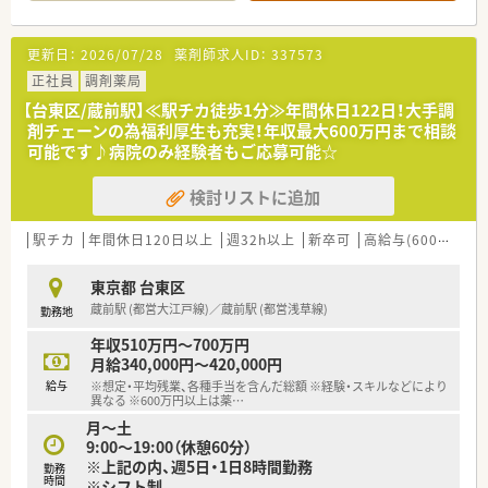
■店舗で活躍する従業員、社外で活躍する従業員、将来経営幹部
となる従業員など、薬剤師として様々な活躍ができるフィールド
を用意されています
更新日：
2026/07/28
薬剤師求人ID：
337573
■総合薬剤師・調剤薬剤師（土日休み・19時までの勤務）どちらか
の働き方を選択できます
正社員
調剤薬局
■調剤併設型だけでなく「医療モール・クリニック併設店舗」「敷
【台東区/蔵前駅】≪駅チカ徒歩1分≫年間休日122日！大手調
地内薬局」「訪問調剤特化型店舗」など様々な店舗を運営してい
剤チェーンの為福利厚生も充実！年収最大600万円まで相談
ます
可能です♪病院のみ経験者もご応募可能☆
■在宅医療にも積極的取り組んでおり「訪問調剤特化型店舗」を
50店舗以上、無菌調剤室は業界最多の51店舗設置しています
検討リストに追加
■「プラチナくるみん認定企業」「健康経営優良法人2023（大規模
法人部門）認定」等を取得し一人ひとりが働きやすい環境が整備
されています
駅チカ
年間休日120日以上
週32h以上
新卒可
高給与(600万円以上)
■充実した研修制度、人事制度、評価制度、キャリア支援制度等
があるのも特徴です
東京都 台東区
蔵前駅 (都営大江戸線)／蔵前駅 (都営浅草線)
勤務地
年収510万円～700万円
月給340,000円～420,000円
給与
※想定・平均残業、各種手当を含んだ総額 ※経験・スキルなどにより
異なる ※600万円以上は薬
…
月～土
9:00～19:00（休憩60分）
※上記の内、週5日・1日8時間勤務
勤務
時間
※シフト制