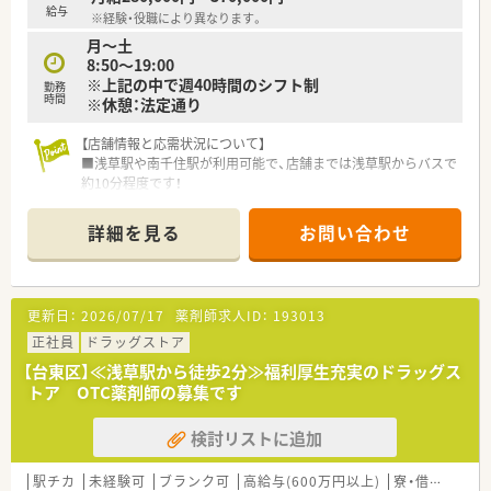
給与
※経験・役職により異なります。
月～土
8:50～19:00
※上記の中で週40時間のシフト制
勤務
時間
※休憩：法定通り
【店舗情報と応需状況について】
■浅草駅や南千住駅が利用可能で、店舗までは浅草駅からバスで
約10分程度です！
■総合病院の門前に位置しており、内科や外科など15以上の幅
広い診療科目の処方箋を応需しています。
詳細を見る
お問い合わせ
■1日の処方箋枚数は平均して約120枚で、薬剤師は常勤4～5
名、医療事務は常勤3名で対応します。
【募集背景と求める人物像について】
更新日：
2026/07/17
薬剤師求人ID：
193013
■今後の店舗体制のさらなる強化を目的としており、組織力向上
を見据えた増員募集となります。
正社員
ドラッグストア
■総合科目の処方箋や在宅業務に対応するため、幅広い知識を習
【台東区】≪浅草駅から徒歩2分≫福利厚生充実のドラッグス
得したいという意欲のある方を歓迎します。
トア OTC薬剤師の募集です
■多くのスタッフと協力して業務を進めるため、チームワークを
大切にできる協調性をお持ちの方を求めています。
検討リストに追加
【想定される業務内容】
■門前の総合病院から受ける多岐にわたる処方箋の調剤業務や、
駅チカ
未経験可
ブランク可
高給与(600万円以上)
寮・借上社宅あり