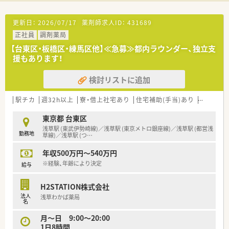
更新日：
2026/07/17
薬剤師求人ID：
431689
正社員
調剤薬局
【台東区・板橋区・練馬区他】≪急募≫都内ラウンダー、独立支
援もあります！
検討リストに追加
駅チカ
週32h以上
寮・借上社宅あり
住宅補助(手当)あり
生活環境
東京都 台東区
浅草駅 (東武伊勢崎線)／浅草駅 (東京メトロ銀座線)／浅草駅 (都営浅
勤務地
草線)／浅草駅 (つ
…
年収500万円～540万円
※経験、年齢により決定
給与
H2STATION株式会社
法人
浅草わかば薬局
名
月～日 9:00～20:00
1日8時間