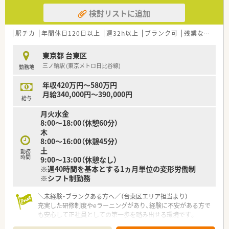
検討リストに追加
駅チカ
年間休日120日以上
週32h以上
ブランク可
残業なし(ほぼなし含む)
東京都 台東区
三ノ輪駅 (東京メトロ日比谷線)
勤務地
年収420万円～580万円
月給340,000円～390,000円
給与
月火水金
8:00～18:00（休憩60分）
木
8:00～16:00（休憩45分）
土
勤務
時間
9:00～13:00（休憩なし）
※週40時間を基本とする1ヵ月単位の変形労働制
※シフト制勤務
＼未経験・ブランクある方へ／（台東区エリア担当より）
充実した研修制度やeラーニングがあり、経験に不安がある方で
も安心して正社員としての第一歩を踏み出せる環境です。
＊------------------------------------------＊