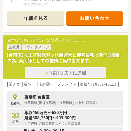
・高年収可能な方
詳細を見る
お問い合わせ
更新日：
2026/07/17
薬剤師求人ID：
215415
正社員
ドラッグストア
【台東区】≪未経験歓迎≫店舗運営と接客業務は完全分業制
の為、薬剤師としての業務に集中出来ます。
検討リストに追加
駅チカ
新卒可
未経験可
ブランク可
高給与(600万円以上)
寮・借
東京都 台東区
浅草橋駅 (都営浅草線)／浅草橋駅 (JR中央・総武線)
勤務地
年収450万円～680万円
月給308,750円～403,300円
給与
※ご経験・ご就業条件などにより異なる
月～金 9：30～20：15