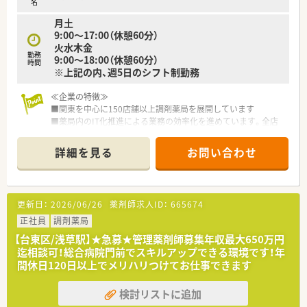
名
月土
9:00～17:00（休憩60分）
火水木金
勤務
9:00～18:00（休憩60分）
時間
※上記の内、週5日のシフト制勤務
≪企業の特徴≫
■関東を中心に150店舗以上調剤薬局を展開しています
■薬局内のIT化推進による業務の効率化を進めています。全店
同じシステム導入済ですので異動などあった際も同じオペレー
ションで勤務可能です。
詳細を見る
お問い合わせ
■女性が働きやすくなるサポート体制も充実
職場復帰・時短勤務・有休消化・産休育休など充実しており育児休
暇復帰率99％です。復帰に当たり安心して復帰できるよう「育休
復帰説明会」も行っています
更新日：
2026/06/26
薬剤師求人ID：
665674
≪充実の研修制度♪≫
■中途入社者においても本社にて、8日間の研修があります。
正社員
調剤薬局
■他にも薬剤師のスキルアップ（約20種類）やマネジメント講座
【台東区/浅草駅】★急募★管理薬剤師募集年収最大650万円
（キャリア志向の方向け）などの研修があり中途採用の方も受講
迄相談可！総合病院門前でスキルアップできる環境です！年
が可能です。
間休日120日以上でメリハリつけてお仕事できます
■ボトムアップ型な社風なので手を挙げればどんどんとスキル
UP・経験が積める環境にあり、入社２年目から店長になる事も可
検討リストに追加
能です。
≪キャリアパスが豊富です≫