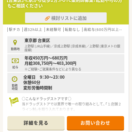
【台東区】≪駅から徒歩2分≫OTC薬剤師募集！転勤不可の方
もご相談ください
検討リストに追加
駅チカ
週32h以上
未経験可
転勤なし
高給与(600万円以上)
寮・
東京都 台東区
上野駅 (JR山手線)／京成上野駅 (京成本線)／上野駅 (東京メトロ銀
勤務地
座線)
年収450万円～680万円
月給308,750円～403,300円
給与
※ご経験・ご就業条件などにより異なる
全曜日 9：30～23：00
休憩60分
勤務
変形労働時間制
時間
○こんなドラッグストアです○
当ドラッグストアでは業界で唯一の取り組みとして、「１店舗２
ライン制」を取り入れております。
店舗業務を「店舗運営」と「接客・カウンセリング」の２ラインに
わけ、それぞれをきちんと分業することで、薬剤師としての仕事
詳細を見る
お問い合わせ
に集中し、高い専門性を発揮していただきます。
馴染みのお客様とは、ご来店の度に会話を交わしてゆくことも多