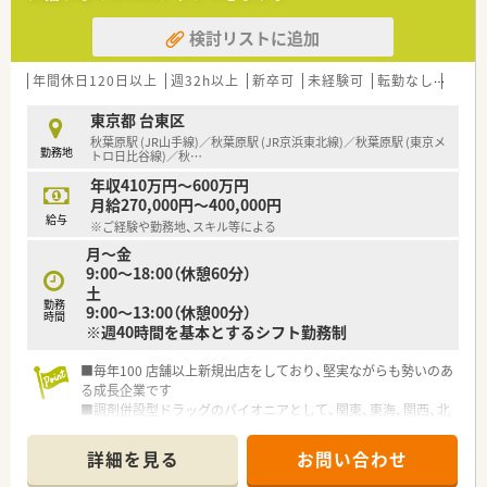
長を続けています。
検討リストに追加
○どの店舗も、最新システムが整っています！
＼福利厚生／
年間休日120日以上
週32h以上
新卒可
未経験可
転勤なし
高給与
〇「社員第一主義」を掲げている同社では、福利厚生面が手厚く
年間休日120日以上、「連続休暇制度（年に1回、最大9連休を取得
東京都 台東区
できる制度）」等
秋葉原駅 (JR山手線)／秋葉原駅 (JR京浜東北線)／秋葉原駅 (東京メ
勤務地
プライベートも充実出来る様にワークライフバランスを後押し
トロ日比谷線)／秋
…
してくれる制度が充実しています。
年収410万円～600万円
〇社員割引制度、財形貯蓄制度、スポーツジム優待等が受けられ
月給270,000円～400,000円
る他、提携の保養施設は全国に40ヵ所あります。
給与
※ご経験や勤務地、スキル等による
〇産休・育休・時短勤務者2,097人以上等、どれも業界トップクラ
月～金
スの実績!
9:00～18:00（休憩60分）
産休、育休取得はもちろんのこと、育児短時間勤務制度を実施
土
育児休業より復帰後、1日最大2時間短縮して勤務できる制度で
勤務
9:00～13:00（休憩00分）
す。
時間
※週40時間を基本とするシフト勤務制
法律では3歳までですが、同社では小学校就学時までの期間利用
可能♪
■毎年100 店舗以上新規出店をしており、堅実ながらも勢いのあ
る成長企業です
■調剤併設型ドラッグのパイオニアとして、関東、東海、関西、北
陸・信州を中心に約1,700店舗以上を展開しています
■研修制度は様々なプランがあり、集合研修だけでなく任意で受
詳細を見る
お問い合わせ
講可能な研修も幅広く用意されています