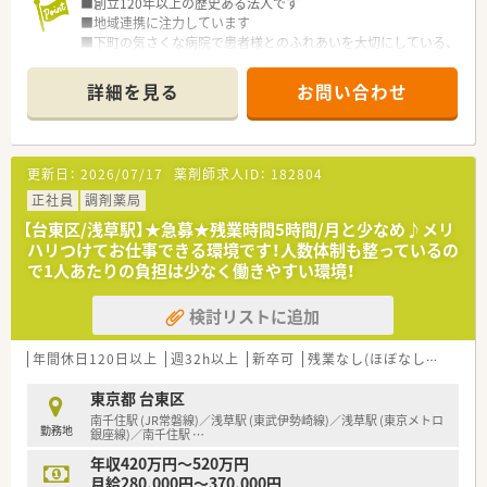
■創立120年以上の歴史ある法人です
■地域連携に注力しています
■下町の気さくな病院で患者様とのふれあいを大切にしている、
暖かく家庭的な職場です。
詳細を見る
お問い合わせ
更新日：
2026/07/17
薬剤師求人ID：
182804
正社員
調剤薬局
【台東区/浅草駅】★急募★残業時間5時間/月と少なめ♪メリ
ハリつけてお仕事できる環境です！人数体制も整っているの
で1人あたりの負担は少なく働きやすい環境！
検討リストに追加
年間休日120日以上
週32h以上
新卒可
残業なし(ほぼなし含む)
転
東京都 台東区
南千住駅 (JR常磐線)／浅草駅 (東武伊勢崎線)／浅草駅 (東京メトロ
勤務地
銀座線)／南千住駅
…
年収420万円～520万円
月給280,000円～370,000円