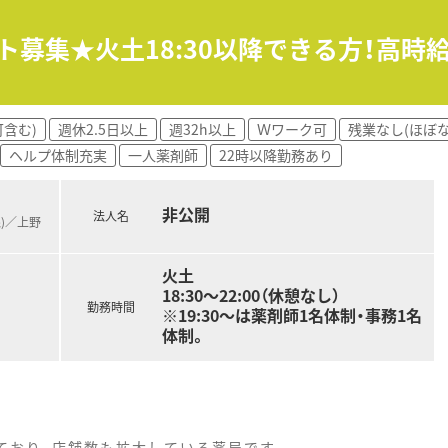
ト募集★火土18:30以降できる方！高時給
含む)
週休2.5日以上
週32h以上
Ｗワーク可
残業なし(ほぼな
ヘルプ体制充実
一人薬剤師
22時以降勤務あり
非公開
法人名
線)／上野
火土
18:30～22:00（休憩なし）
勤務時間
※19:30～は薬剤師1名体制・事務1名
体制。
ており、店舗数も拡大している薬局です。