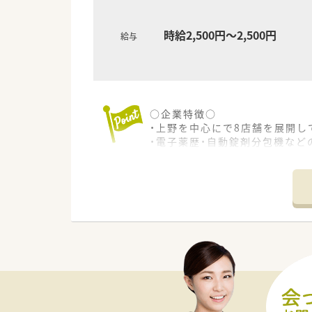
時給2,500円～2,500円
給与
○企業特徴○
・上野を中心にで8店舗を展開し
・電子薬歴・自動錠剤分包機など
・平均年齢は、34歳と若い方が
・研修制度や資格取得制度など
・代表自身も薬剤師で、現在も現
○こんな方にお勧め○
・Wワークをお考えの方
・効率よくお仕事されたい方
・駅近の都心の調剤薬局へ通勤
・心療内科経験者の方
・調剤薬局ご経験の方