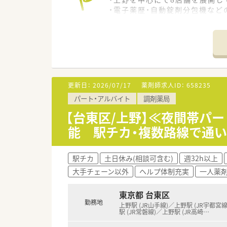
・電子薬歴・自動錠剤分包機など
・平均年齢は、34歳と若い方が
・研修制度や資格取得制度など
・代表自身も薬剤師で、現在も現
○こんな方にお勧め○
・経験を生かして高収入を得た
・駅近の都心の調剤薬局へ通勤
更新日：
2026/07/17
薬剤師求人ID：
658235
・心療内科経験者の方
パート・アルバイト
調剤薬局
・Wワーク検討されている方
【台東区/上野】≪夜間帯パ
能 駅チカ・複数路線で通い
駅チカ
土日休み(相談可含む)
週32h以上
大手チェーン以外
ヘルプ体制充実
一人薬
東京都 台東区
勤務地
上野駅 (JR山手線)／上野駅 (JR宇都宮
駅 (JR常磐線)／上野駅 (JR高崎
…