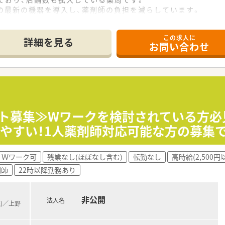
の最新の機器を導入し、薬剤師の負担を減らしています。
活躍されている職場です。
の福利厚生も充実しています。
この求人に
場に入られております。
詳細を見る
お問い合わせ
い方
したい方
ート募集≫Wワークを検討されている方必
やすい！1人薬剤師対応可能な方の募集
Ｗワーク可
残業なし(ほぼなし含む)
転勤なし
高時給(2,500円
剤師
22時以降勤務あり
非公開
法人名
線)／上野