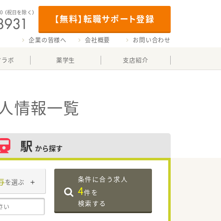
00
（祝日を除く）
【無料】転職サポート登録
企業の皆様へ
会社概要
お問い合わせ
マラボ
薬学生
支店紹介
求人情報一覧
駅
から探す
条件に合う求人
与
を選ぶ
4
件を
検索する