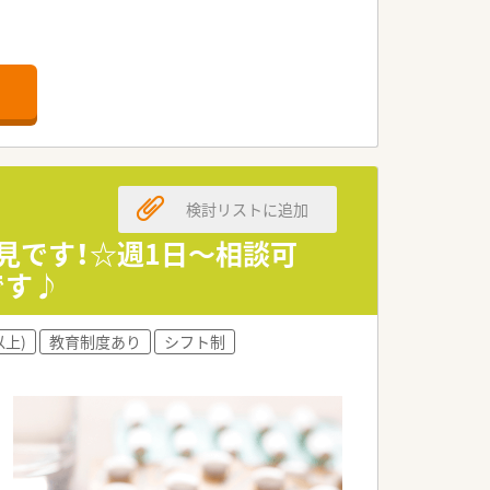
検討リストに追加
見です！☆週1日～相談可
です♪
以上)
教育制度あり
シフト制