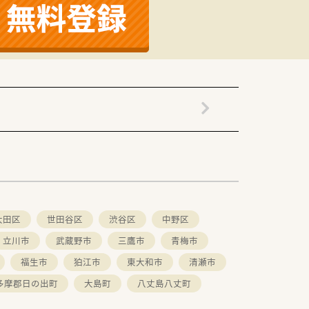
大田区
世田谷区
渋谷区
中野区
立川市
武蔵野市
三鷹市
青梅市
福生市
狛江市
東大和市
清瀬市
多摩郡日の出町
大島町
八丈島八丈町