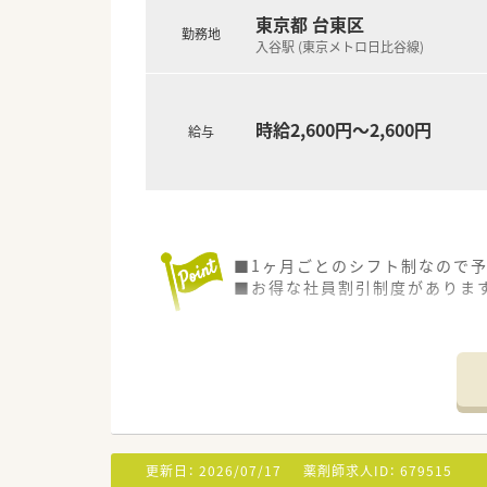
東京都 台東区
勤務地
入谷駅 (東京メトロ日比谷線)
時給2,600円～2,600円
給与
■1ヶ月ごとのシフト制なので
■お得な社員割引制度があります
更新日：
2026/07/17
薬剤師求人ID：
679515