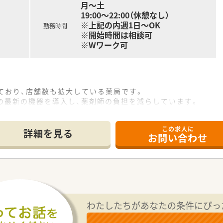
月～土
19:00～22:00（休憩なし）
※上記の内週1日～OK
勤務時間
※開始時間は相談可
※Wワーク可
ており、店舗数も拡大している薬局です。
の最新の機器を導入し、薬剤師の負担を減らしています。
活躍されている職場です。
の福利厚生も充実しています。
この求人に
場に入られております。
詳細を見る
お問い合わせ
したい方
わたしたちがあなたの条件にぴっ