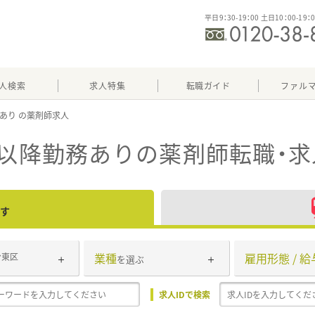
平日9：30-19：00 土日10：00-19：
人検索
求人特集
転職ガイド
ファル
務あり
時以降勤務あり
の薬剤師転職・
す
業種
雇用形態 / 給
台東区
を選ぶ
求人IDで検索