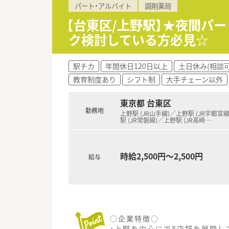
パート・アルバイト
調剤薬局
【台東区/上野駅】★夜間パー
ク検討している方必見☆
駅チカ
年間休日120日以上
土日休み(相談可
教育制度あり
シフト制
大手チェーン以外
東京都 台東区
勤務地
上野駅 (JR山手線)／上野駅 (JR宇都宮
駅 (JR常磐線)／上野駅 (JR高崎
…
時給2,500円～2,500円
給与
○企業特徴○
・上野を中心にで8店舗を展開し