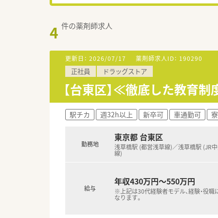
件の薬剤師求人
4
更新日：
2026/07/17
薬剤師求人ID：
190290
正社員
ドラッグストア
【台東区】≪徹底した教育制
駅チカ
週32h以上
新卒可
車通勤可
寮
東京都 台東区
勤務地
浅草橋駅 (都営浅草線)／浅草橋駅 (JR
線)
年収430万円～550万円
給与
※上記は30代経験者モデル、経験・役職
なります。