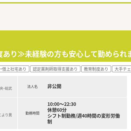
度あり≫未経験の方も安心して勤められ
・借上社宅あり
認定薬剤師取得支援あり
教育制度あり
大手チェ
非公開
法人名
中央・総武
10:00～22:30
休憩60分
勤務時間
シフト制勤務/週40時間の変形労働
により異
制