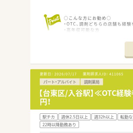
○こんな方にお勧め○
・OTC、調剤どちらの店舗も経
・高年収可能な方
更新日：
2026/07/17
薬剤師求人ID：
411065
パート・アルバイト
調剤薬局
【台東区/入谷駅】≪OTC経
円！
駅チカ
週休2.5日以上
週32h以上
転勤な
22時以降勤務あり