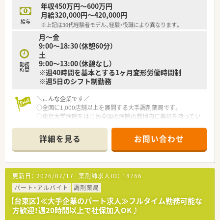
■医療機関の開業支援まで行うことで医薬連携を積極的に図っ
年収450万円～600万円
ており、医療機関との良好な関係性を構築しています。
月給320,000円～420,000円
給与
※上記は30代経験者モデル、経験・役職により異なります。
【想定される業務内容】
月～金
■オンライン服薬指導に特化し、自社開発のヘルスケアアプリ
9:00～18:30（休憩60分）
『タヨリス』を通じてビデオ通話で服薬指導に対応することが中
土
心業務です。
9:00～13:00（休憩なし）
■オンライン服薬指導に付随する保険調剤や監査、在庫管理など
勤務
時間
※週40時間を基本とする1ヶ月変形労働時間制
も重要な業務として担当していただきます。
※週5日のシフト制勤務
■医薬品は郵送で配送するため、対面での接客とは異なる新しい
形の調剤業務経験を積むことができます。
＼こんな企業です／
○全国に1,000店舗以上を展開する大手調剤薬局です。
○東京大学病院をはじめ全国の病院の敷地内に薬局を持ってい
ます。
病診薬連携を強化することで、地域にお住いの患者様に高度な医
詳細を見る
お問い合わせ
療の提供を実現しています。
○全店「同一の機械・システム」を採用しており、且つ処方箋の応
需内容が多岐にわたる（敷地内・病院門前・医療モール・CL門前）
ので、スキルUPしたい方にはお勧めもです。
更新日：
2026/07/17
薬剤師求人ID：
18766
○長期就業＆自己研讃を続ける事で給与があがる仕組みになっ
ており、将来的に高年収も狙う事が出来ます。
パート・アルバイト
調剤薬局
○インターネットを使って処方薬の飲み方を遠隔指導する「オン
【台東区】≪大手企業のパート求人≫フルタイム勤務可能な
ライン服薬指導」、今後も病院の「敷地内薬局」の推進、女性客の
方歓迎！週20時間以上で社保加入OK♪
取り込みを狙う店舗でデザインの一新。