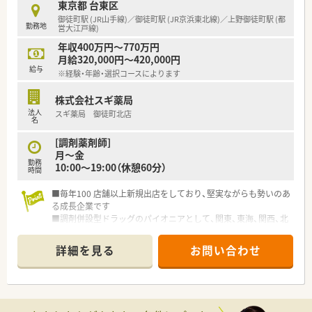
す。
東京都 台東区
プライベートも大切にしつつ勤務いただける環境です。
御徒町駅 (JR山手線)／御徒町駅 (JR京浜東北線)／上野御徒町駅 (都
勤務地
営大江戸線)
【想定される業務内容】
年収400万円～770万円
■調剤業務や監査、患者様への丁寧な服薬指導といった、薬剤師
月給320,000円～420,000円
としての基本的な外来業務をお任せします。
給与
※経験・年齢・選択コースによります
■医薬品卸業者との納品調整や、麻薬をはじめとした各種医薬品
の適切な管理業務などを中心に担当します。
株式会社スギ薬局
■複雑な事務手続きやスタッフの勤怠管理などは本部が対応す
法人
スギ薬局 御徒町北店
るため、大きな負担なく店舗運営に専念できます。
名
[調剤薬剤師]
月～金
勤務
10:00～19:00（休憩60分）
時間
■毎年100 店舗以上新規出店をしており、堅実ながらも勢いのあ
る成長企業です
■調剤併設型ドラッグのパイオニアとして、関東、東海、関西、北
陸・信州を中心に約1,700店舗以上を展開しています
■研修制度は様々なプランがあり、集合研修だけでなく任意で受
詳細を見る
お問い合わせ
講可能な研修も幅広く用意されています
■店舗で活躍する従業員、社外で活躍する従業員、将来経営幹部
となる従業員など、薬剤師として様々な活躍ができるフィールド
を用意されています
■総合薬剤師・調剤薬剤師（土日休み・19時までの勤務）どちらか