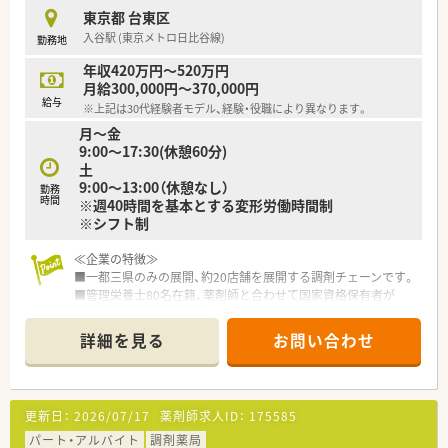
東京都 台東区
入谷駅 (東京メトロ日比谷線)
勤務地
年収420万円～520万円
月給300,000円～370,000円
給与
※上記は30代経験者モデル、経験・役職により異なります。
月～金
9:00～17:30(休憩60分)
土
9:00～13:00（休憩なし）
勤務
時間
※週40時間を基本とする変形労働時間制
※シフト制
≪企業の特徴≫
■一都三県のみの展開、約20店舗を展開する調剤チェーンです。
■管理栄養士80名在籍、薬剤師と合わせて国家資格保有者が
90%以上の割合を占める、専門家集団です。
■何よりも教育が売りの会社！
詳細を見る
お問い合わせ
月1回×8項目のペースで勉強会を開催。自由参加で、知識を深め
たい研修を選択できます。海外研修に手をあげることも可能。
■年間10万円まで、教育研修費用を会社が負担します！
■有給消化は、年10日以上消化が平均！お休みもきちんととれる
更新日：
2026/07/17
薬剤師求人ID：
175585
会社です。
■栄養活動実績、日本一！栄養相談件数、年間8000件越え。
パート・アルバイト
調剤薬局