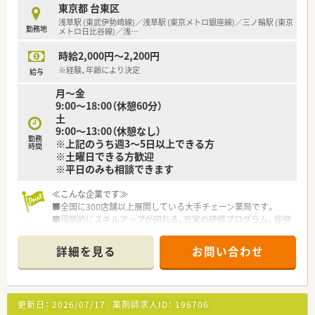
東京都 台東区
≪おすすめポイント≫
浅草駅 (東武伊勢崎線)／浅草駅 (東京メトロ銀座線)／三ノ輪駅 (東京
勤務地
■勤務時間や勤務曜日は応相談（例：10:00～14:00 月水金な
メトロ日比谷線)／浅
…
ど）
時給2,000円～2,200円
■17:30まで勤務できる台方歓迎！週20時間以上で社会保険の加
入が可能です。
※経験、年齢により決定
給与
■大手医療法人で教育体制充実、病院の経験がない方もご応募可
月～金
能です。
9:00～18:00（休憩60分）
土
9:00～13:00（休憩なし）
勤務
※上記のうち週3～5日以上できる方
時間
※土曜日できる方歓迎
※平日のみも相談できます
≪こんな企業です≫
■全国に300店舗以上展開している大手チェーン薬局です。
■段階的にスキルアップが図れる、充実の研修プログラム。症例
検討会・服薬指導ロールプレイング・メーカー説明会・医療機関と
の合同勉強会など、各種勉強会も多数あります！
詳細を見る
お問い合わせ
■福利厚生も充実しているので、安心して働けます。
■どの店舗も環境良好で、退職者が少ないのも魅力です。
■「育児・介護休業制度」に加えて、「育児・介護短時間勤務制度」
もあります。
更新日：
2026/07/17
薬剤師求人ID：
196706