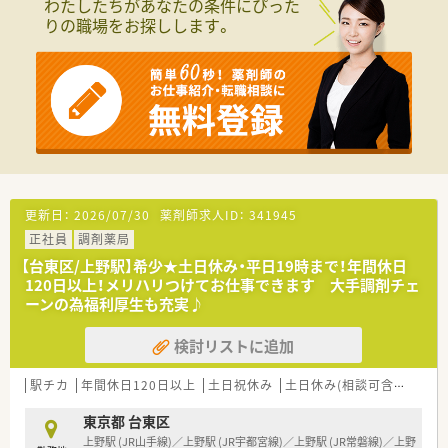
わたしたちがあなたの条件にぴった
の働き方を選択できます
りの職場をお探しします。
■調剤併設型だけでなく「医療モール・クリニック併設店舗」「敷
地内薬局」「訪問調剤特化型店舗」など様々な店舗を運営してい
ます
■在宅医療にも積極的取り組んでおり「訪問調剤特化型店舗」を
50店舗以上、無菌調剤室は業界最多の51店舗設置しています
■「プラチナくるみん認定企業」「健康経営優良法人2023（大規模
法人部門）認定」等を取得し一人ひとりが働きやすい環境が整備
されています
■充実した研修制度、人事制度、評価制度、キャリア支援制度等
があるのも特徴です
更新日：
2026/07/30
薬剤師求人ID：
341945
正社員
調剤薬局
【台東区/上野駅】希少★土日休み・平日19時まで！年間休日
120日以上！メリハリつけてお仕事できます 大手調剤チェ
ーンの為福利厚生も充実♪
検討リストに追加
駅チカ
年間休日120日以上
土日祝休み
土日休み(相談可含む)
週3
東京都 台東区
上野駅 (JR山手線)／上野駅 (JR宇都宮線)／上野駅 (JR常磐線)／上野