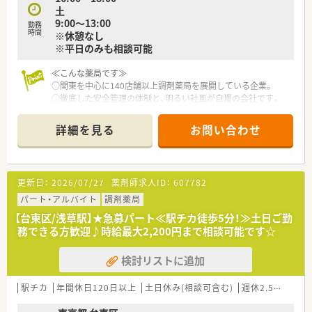
土
9:00～13:00
勤務
時間
※休憩なし
※平日のみも相談可能
≪こんな薬局です≫
○関東を中心に140店舗以上調剤薬局を展開している企業。
○徹底した安全管理の体制と、明るい社風が自慢の会社です。
○神奈川県内では調剤薬局のシェアNo.1。
○患者様からの厚い信頼が、高い実績となっています。
詳細を見る
お問い合わせ
○システム関係が整っているので、ジェネリック提案の際も自動
で金額差も出してくれるので、落ち着いて投薬できます。
≪こんな薬局です≫
更新日：
2026/07/27
薬剤師求人ID：
607782
○新御徒町駅から徒歩4分！アクセス抜群◎
○メインの応需科目は内科, 呼吸器科, 小児科です！
パート・アルバイト
調剤薬局
○処方箋枚数は1日30～40枚/日程度！比較的落ち着いている環
【台東区/浅草駅】★急募パート≪駅チカ徒歩5分！≫土日ご勤
境です
務できる方歓迎♪時給最大2,200円まで相談可能です☆
○幅広い年齢層が活躍されている店舗です！
検討リストに追加
駅チカ
年間休日120日以上
土日休み(相談可含む)
週休2.5日以上