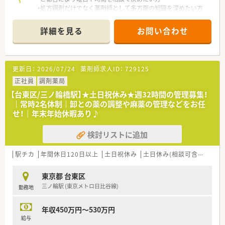
・処方調剤だけでなく薬剤師として多方面の知識を深めたい方
詳細を見る
お問い合わせ
更新日：
2026/07/24
薬剤師求人ID：
729125
正社員
調剤薬局
【台東区/三ノ輪橋駅】★土日祝休み★週32時間の管理募集！
｜常時2名体制｜卸との薬の調整や麻薬の管理などをお任
せ！｜年末年始休暇あり♪
検討リストに追加
駅チカ
年間休日120日以上
土日祝休み
土日休み(相談可含む)
週休
東京都 台東区
三ノ輪駅 (東京メトロ日比谷線)
勤務地
年収450万円～530万円
給与