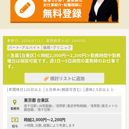
更新日：
2026/07/17
薬剤師求人ID：
200055
パート・アルバイト
病院・クリニック
※急募【台東区】≪時給2,000円～2,200円≫勤務時間や勤務
曜日は相談可能です。週3日～5日病院の薬剤師のお仕事で
す。
検討リストに追加
年間休日120日以上
土日休み(相談可含む)
週休2.5日以上
週32h以
東京都 台東区
南千住駅 (JR常磐線)／浅草駅 (東武伊勢崎線)／浅草駅 (東京メトロ
勤務地
銀座線)／南千住駅
…
時給2,000円～2,200円
※時間、日数、経験により考慮します
給与