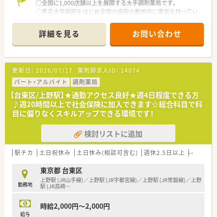
○全国に1,000店舗以上を展開する大手調剤薬局です。
○東京大学病院をはじめ全国の病院の敷地内に薬局を持ってい
ます。
病診薬連携を強化することで、地域にお住いの患者様に高度な医
詳細を見る
お問い合わせ
療の提供を実現しています。
○全店「同一の機械・システム」を採用しており、且つ処方箋の応
需内容が多岐にわたる（敷地内・病院門前・医療モール・CL門前）
ので、スキルUPしたい方にはお勧めもです。
更新日：
2026/07/17
薬剤師求人ID：
14074
○長期就業＆自己研讃を続ける事で給与があがる仕組みになっ
ており、将来的に高年収も狙う事が出来ます。
パート・アルバイト
調剤薬局
○インターネットを使って処方薬の飲み方を遠隔指導する「オン
【台東区/上野駅】★通勤アクセス良好★週4日程度できる方
ライン服薬指導」、今後も病院の「敷地内薬局」の推進、女性客の
♪週20時間以上で社会保険に加入できます☆総合科目で科
取り込みを狙う店舗でデザインの一新。
目に偏りなくスキルアップできる環境です！
M&Aによる店舗拡大と業界のリーディングカンパニーとして成
長を続けています。
検討リストに追加
○どの店舗も、最新システムが整っています！
＼福利厚生／
駅チカ
土日祝休み
土日休み(相談可含む)
週休2.5日以上
残業なし
〇「社員第一主義」を掲げている同社では、福利厚生面が手厚く
年間休日120日以上、「連続休暇制度（年に1回、最大9連休を取得
東京都 台東区
できる制度）」等
上野駅 (JR山手線)／上野駅 (JR宇都宮線)／上野駅 (JR常磐線)／上野
勤務地
プライベートも充実出来る様にワークライフバランスを後押し
駅 (JR高崎
…
してくれる制度が充実しています。
〇社員割引制度、財形貯蓄制度、スポーツジム優待等が受けられ
時給2,000円～2,000円
る他、提携の保養施設は全国に40ヵ所あります。
給与