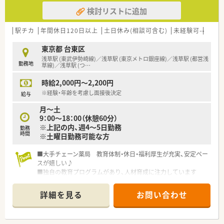
M&Aによる店舗拡大と業界のリーディングカンパニーとして成
検討リストに追加
長を続けています。
○どの店舗も、最新システムが整っています！
駅チカ
年間休日120日以上
土日休み(相談可含む)
未経験可
Ｗワ
＼福利厚生／
〇「社員第一主義」を掲げている同社では、福利厚生面が手厚く
東京都 台東区
年間休日120日以上、「連続休暇制度（年に1回、最大9連休を取得
浅草駅 (東武伊勢崎線)／浅草駅 (東京メトロ銀座線)／浅草駅 (都営浅
勤務地
できる制度）」等
草線)／浅草駅 (つ
…
プライベートも充実出来る様にワークライフバランスを後押し
時給2,000円～2,200円
してくれる制度が充実しています。
〇社員割引制度、財形貯蓄制度、スポーツジム優待等が受けられ
※経験・年齢を考慮し面接後決定
給与
る他、提携の保養施設は全国に40ヵ所あります。
月～土
〇産休・育休・時短勤務者2,097人以上等、どれも業界トップクラ
9：00～18：00（休憩60分）
スの実績!
※上記の内、週4～5日勤務
勤務
産休、育休取得はもちろんのこと、育児短時間勤務制度を実施
時間
※土曜日勤務可能な方
育児休業より復帰後、1日最大2時間短縮して勤務できる制度で
す。
■大手チェーン薬局 教育体制・休日・福利厚生が充実、安定ペー
法律では3歳までですが、同社では小学校就学時までの期間利用
スが嬉しい♪
可能♪
■独自の教育プログラムがあり、人材育成に注力しています
個々のスキルやレベルに合わせてキャリアアップでき、やりがい
を持って取り組めます
詳細を見る
お問い合わせ
調剤薬局勤務が初めての方、調剤に自信のない方も、導入研修が
あり安心です
■最新設備完備 過誤防止システムや、その他機器が充実！業務の