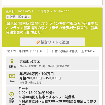
備！復帰したママさん薬剤師も多くいらっしゃいます！
更新日：
2026/07/21
薬剤師求人ID：
694160
正社員
調剤薬局
【台東区/蔵前駅】急募≪オンライン特化型薬局★≫超貴重な
オンライン服薬指導の求人♪駅チカ徒歩3分・将来的に就業
時間変更の可能性あり！
検討リストに追加
駅チカ
年間休日120日以上
土日休み(相談可含む)
週32h以上
残業
東京都 台東区
蔵前駅 (都営大江戸線)／蔵前駅 (都営浅草線)
勤務地
年収396万円～700万円
月給280,000円～350,000円
給与
※年齢・経験による
月～土
9:00～18:00（休憩60分）
※週40時間を基本とするシフト制勤務
勤務
※将来的に月～日祝9:00～20:00開局を想定しており
時間