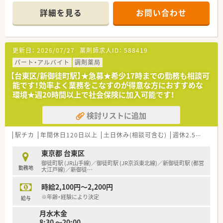
来対応は10%程度と非常に先進的な運営スタイルを確立してい
詳細を見る
お問い合わせ
ます。
■正社員5名、パート4名、派遣1名に加え、事務スタッフも6名在
籍しており、多職種が協力して迅速な対応を行う体制です。
更新日：
2026/07/27
薬剤師求人ID：
588419
【法人特徴について】
■大手印刷会社が健康・ライフサイエンス領域の新事業として設
パート・アルバイト
調剤薬局
立した法人で、革新的な処方せん薬宅配サービスを展開していま
【台東区/新御徒町駅】★急募★希少17時までの勤務も相談可
す。
能です！効率よく業務をこなすのが得意な方におすすめな
■「一歩先のヘルスケアへ」というスローガンのもと、失敗を恐
環境★週20時間以上で社会保険に加入可能です！
れずに新しい価値を創造することを目指す少数精鋭の組織で
す。
検討リストに追加
■事実をデータで捉える姿勢を大切にしており、感覚に頼らない
論理的な意思決定を推進する企業文化が大きな特徴となってい
ます。
駅チカ
年間休日120日以上
土日休み(相談可含む)
週休2.5日以上
【想定される業務内容】
東京都 台東区
■処方箋の内容確認から調剤、監査に加え、電話やビデオ通話を
御徒町駅 (JR山手線)／御徒町駅 (JR京浜東北線)／新御徒町駅 (都営
勤務地
メインとしたオンラインでの服薬指導を重点的に担当します。
大江戸線)／新御徒
…
■お薬を患者様へ配送するための発送業務や、オンライン診療に
時給2,100円～2,200円
賛同する医療機関との連携業務など、一歩進んだ業務内容です。
■管理職候補の場合は、複雑になりがちな現場のオペレーション
※年齢・経験により決定
給与
管理や、スタッフのマネジメント、課題の発信を広く行います。
月水木金
8:30 ～20:00