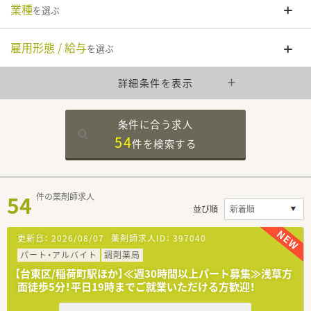
業種
を選ぶ
雇用形態 / 給与
を選ぶ
詳細条件を表示
条件に合う求人
54
件を
検索する
54
件の薬剤師求人
並び順
更新日：
2026/08/07
薬剤師求人ID：
397040
パート・アルバイト
調剤薬局
【台東区/稲荷町駅ほか】≪週30時間以上パート募集≫浅草方
面徒歩5分！平日19時までご就業いただける方歓迎！