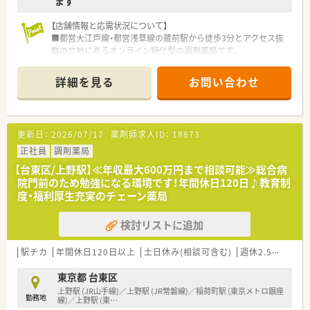
ます
【店舗情報と応需状況について】
■都営大江戸線・都営浅草線の蔵前駅から徒歩3分とアクセス抜
群の立地にあるオンライン特化型の調剤薬局です。
■内科・外科・眼科・小児科・精神科など総合科目に対応しており、
オンライン服薬指導を通じて全国の患者様へ対応しています。
詳細を見る
お問い合わせ
【募集背景と求める人物像について】
■DXの新規事業として2024年2月にオープンしたオンライン特
化型薬局のため、長期的に活躍いただける正社員を定期採用して
更新日：
2026/07/17
薬剤師求人ID：
18873
います。
■現在の開局時間（月～土9:00～18:00）だけでなく、将来的な月
正社員
調剤薬局
～日祝9:00～20:00の開局時間に対応可能な方を優先的に求めて
【台東区/上野駅】≪年収最大600万円まで相談可能≫総合病
います。
院門前のため勉強になる環境です！年間休日120日♪教育制
■ICTに抵抗のない方や、新しいオンライン服薬指導のシステム
度・福利厚生充実のチェーン薬局
に積極的に関わりたいという意欲的な薬剤師を歓迎していま
す。
検討リストに追加
【法人特徴について】
■全国43都道府県に687店舗を展開し、病医院専門の経営コンサ
駅チカ
年間休日120日以上
土日休み(相談可含む)
週休2.5日以上
ルティングを母体とする大手調剤チェーンです。
■健康サポート薬局の届出数も全国1位を誇り、地域医療への貢
東京都 台東区
献と「かかりつけ薬局・薬剤師」の実現を目指すビジョンを持って
上野駅 (JR山手線)／上野駅 (JR常磐線)／稲荷町駅 (東京メトロ銀座
勤務地
います。
線)／上野駅 (東
…