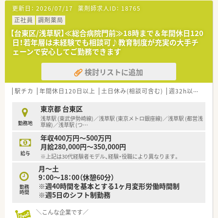
サポート体制がしっかりしているので効率的＆安心してお仕事
更新日：
2026/07/17
薬剤師求人ID：
18765
に集中できます
■産休育休制度や育児時短勤務制度など子育てとの両立を応援
正社員
調剤薬局
しています
【台東区/浅草駅】≪総合病院門前≫18時まで＆年間休日120
日！若年層は未経験でも相談可♪教育制度が充実の大手チ
ェーンで安心してご勤務できます
検討リストに追加
駅チカ
年間休日120日以上
土日休み(相談可含む)
週32h以上
未経
東京都 台東区
浅草駅 (東武伊勢崎線)／浅草駅 (東京メトロ銀座線)／浅草駅 (都営浅
勤務地
草線)／浅草駅 (つ
…
年収400万円～500万円
月給280,000円～350,000円
給与
※上記は30代経験者モデル、経験・役職により異なります。
月～土
9：00～18：00（休憩60分）
※週40時間を基本とする1ヶ月変形労働時間制
勤務
時間
※週5日のシフト制勤務
＼こんな企業です／