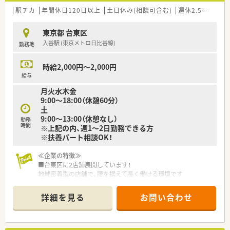
清潔感のある職場です。
■経験豊富な30代から40代のスタッフが中心となり、テキパキ
駅チカ
年間休日120日以上
土日休み(相談可含む)
週休2.5日以上
と業務を進めています。
■忙しい中でも患者様がいない時間には会話もあり、メリハリを
東京都 台東区
つけて働ける環境です。
入谷駅 (東京メトロ日比谷線)
勤務地
時給2,000円～2,000円
給与
月火水木金
9:00～18:00（休憩60分）
土
9:00～13:00（休憩なし）
勤務
時間
※上記の内、週1～2日勤務できる方
※扶養パート相談OK！
≪企業の特徴≫
■台東区に2店舗展開しています！
地域密着型の店舗で、腰を据えて長く働ける環境です
■女性の社長で薬剤師様が働きやすい環境作りを心掛けていま
す
詳細を見る
お問い合わせ
■近隣での展開でサポート体制も整っています
≪こんな薬局です≫
■赤い看板が目印の、活発で元気な印象のある薬局です