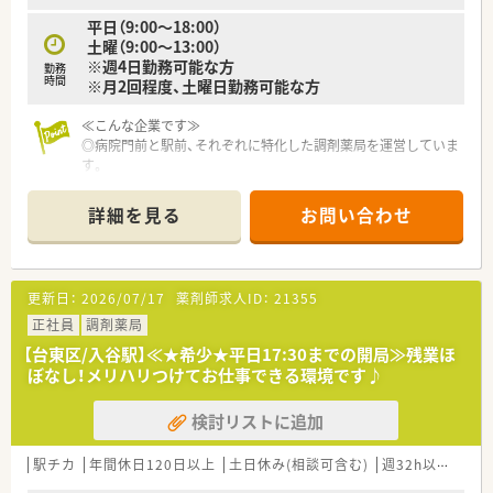
〇産休・育休・時短勤務者2,097人以上等、どれも業界トップクラ
平日（9:00～18:00）
スの実績!
土曜（9:00～13:00）
産休、育休取得はもちろんのこと、育児短時間勤務制度を実施
※週4日勤務可能な方
育児休業より復帰後、1日最大2時間短縮して勤務できる制度で
勤務
時間
※月2回程度、土曜日勤務可能な方
す。
法律では3歳までですが、同社では小学校就学時までの期間利用
≪こんな企業です≫
可能♪
◎病院門前と駅前、それぞれに特化した調剤薬局を運営していま
す。
◎10年以上継続勤務されている薬剤師が多く、長期的にご就業
いただける環境です。
詳細を見る
お問い合わせ
◎各種勉強会を積極的に実施。様々な処方にも触れる事が出来
ますので自己研鑽いただけます。
◎週20時間以上で社会保険に加入できます
更新日：
2026/07/17
薬剤師求人ID：
21355
≪こんな薬局です≫
■上野駅から徒歩7分！複数路線で通いやすい立地！
正社員
調剤薬局
■総合科目を応需しているので科目に偏りなくスキルアップで
【台東区/入谷駅】≪★希少★平日17:30までの開局≫残業ほ
きる環境
ぼなし！メリハリつけてお仕事できる環境です♪
■処方箋枚数は約80枚/日です
検討リストに追加
駅チカ
年間休日120日以上
土日休み(相談可含む)
週32h以上
転勤