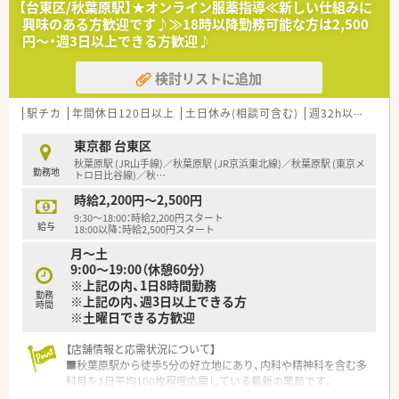
【台東区/秋葉原駅】★オンライン服薬指導≪新しい仕組みに
性が働きやすい環境づくりに理解があります。
興味のある方歓迎です♪≫18時以降勤務可能な方は2,500
■医師の開業支援事業も手掛けており、クリニックの開院と同時
円～・週3日以上できる方歓迎♪
に出店するため、医療機関との関係性が良好です。
検討リストに追加
【やりがい/おすすめポイント】
■浅草駅から徒歩圏内というアクセス抜群の好立地で、オープン
したばかりの新しい薬局で勤務できます。
駅チカ
年間休日120日以上
土日休み(相談可含む)
週32h以上
残業
■応需科目が皮膚科メインのため、外用薬の混合や服薬指導な
ど、専門的なスキルを磨くことができます。
東京都 台東区
■女性の働き方に理解のある代表のもと、本部からの手厚いサポ
秋葉原駅 (JR山手線)／秋葉原駅 (JR京浜東北線)／秋葉原駅 (東京メ
勤務地
ートを受けながら薬剤師業務に集中できます。
トロ日比谷線)／秋
…
時給2,200円～2,500円
9:30～18:00：時給2,200円スタート
給与
18:00以降：時給2,500円スタート
月～土
9:00～19:00（休憩60分）
※上記の内、1日8時間勤務
勤務
※上記の内、週3日以上できる方
時間
※土曜日できる方歓迎
【店舗情報と応需状況について】
■秋葉原駅から徒歩5分の好立地にあり、内科や精神科を含む多
科目を1日平均100枚程度応需している最新の薬局です。
■オンライン服薬指導の割合が90%を占めており、対面での外