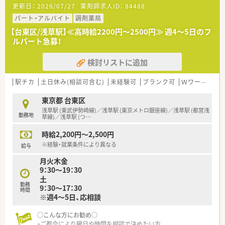
更新日：
2026/07/27
薬剤師求人ID：
84488
■最寄り駅より徒歩5分！通勤も便利です♪
■内科・小児科・皮膚科を応需しており、処方箋枚数は60～80枚/
パート・アルバイト
調剤薬局
日程です！
【台東区/浅草駅】≪高時給2200円～2500円≫ 週4～5日のフ
ルパート急募！
≪こんな方にオススメ≫
■週2日程度で勤務したい方
検討リストに追加
■土日祝休みを希望されている方
■パートでも裁量を持って働きたい方
駅チカ
土日休み(相談可含む)
未経験可
ブランク可
Ｗワーク可
東京都 台東区
浅草駅 (東武伊勢崎線)／浅草駅 (東京メトロ銀座線)／浅草駅 (都営浅
勤務地
草線)／浅草駅 (つ
…
時給2,200円～2,500円
※経験・就業条件により異なる
給与
月火木金
9：30～19：30
土
勤務
9：30～17：30
時間
※週4～5日、応相談
○こんな方にお勧め○
・ご都合により曜日や時間を相談で決めたい方