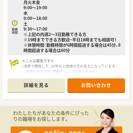
月火木金
9:00～19:00
水
9:00～18:00
土
9:30～17:00
勤務
時間
※上記の内週2～3日勤務できる方
※19時までできる方歓迎・平日18時までも相談可！
※休憩時間：勤務時間が6時間超過する場合は45分、8
時間超過する場合は60分
≪こんな薬局です≫
・浅草で開局して、30年以上地域の方の支えになっています。
・1店舗のみのため、異動やヘルプもありません！
・田原町駅から徒歩2分・浅草駅からも徒歩圏内で通いやすい立地
です♪
詳細を見る
お問い合わせ
・メインの応需科目は眼科他、精神科 心療内科も取り扱いがあ
ります
・1日の処方箋枚数は20～30枚の為、比較的落ち着いている環境
です☆
わたしたちがあなたの条件にぴった
りの職場をお探しします。