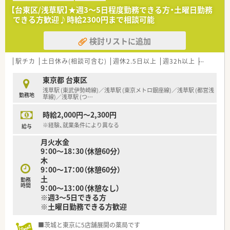
■薬剤師国保ですが、出産については協会けんぽ同様の手当を会
【台東区/浅草駅】★週3～5日程度勤務できる方・土曜日勤務
社が支給。
できる方歓迎♪時給2300円まで相談可能
■アロマテラピー実施率100％！全店舗でアロマ・ハーブによる
癒しの空間を提供しています。
検討リストに追加
■全店舗で在宅訪問を実施しています。在宅特化型薬局が2店舗
あり、個人宅・高齢者施設700名ほど担当させて頂いています。
≪こんな薬局です！≫
駅チカ
土日休み(相談可含む)
週休2.5日以上
週32h以上
ブランク
■大通りからは奥に入った静かな場所にあります！大きな薬局で
はありませんが、常に手作りの掲示物などで健康や食事に関する
東京都 台東区
事、地域に関する情報を発信しています。
浅草駅 (東武伊勢崎線)／浅草駅 (東京メトロ銀座線)／浅草駅 (都営浅
勤務地
■アットホームな雰囲気で、管理栄養士も常駐しています！
草線)／浅草駅 (つ
…
■店舗毎に装飾を考えたり、花壇に花を植えたりと地域の方が寄
時給2,000円～2,300円
りやすい薬局作りを目指しています
■地域住民のためにセミナーを開催（Ex.小学生向けに薬剤師体
※経験、就業条件により異なる
給与
験セミナー・患者様向けに冷え性セミナー等）
月火水金
■社員の方が働きやすく、患者さんにとってのかかりつけ薬局が
9：00～18：30（休憩60分）
目標なため、現場の方は利益追求していないので、薬剤師として
木
の仕事に集中いただけます
9：00～17：00（休憩60分）
≪働きやすい環境です！≫
土
勤務
■希少な17:30終了の薬局です。残業もほぼなくプライベートも
時間
9：00～13：00（休憩なし）
大切に働くことができます！
※週3～5日できる方
■完全週休2日制で年間休日は120日以上ございます。お休みも
※土曜日勤務できる方歓迎
しっかり取れる環境です♪
■地下鉄日比谷線入谷駅より徒歩圏内のため、通勤が便利です♪
■茨城と東京に5店舗展開の薬局です