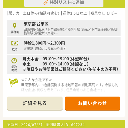
検討リストに追加
駅チカ
土日休み(相談可含む)
週休2.5日以上
残業なし(ほぼなし含む)
東京都 台東区
田原町駅 (東京メトロ銀座線)／稲荷町駅 (東京メトロ銀座線)／新御
勤務地
徒町駅 (都営大江戸線)
…
時給1,800円～2,300円
※年齢・経験により異なります
給与
月火木金 09：00～19：00（休憩60分）
水土 09：00～14：00（休憩なし）
勤務
※曜日やお時間帯はご相談ください（午前中のみ不可）
時間
≪こんな会社です≫
■東京都内に8店舗展開する地域密着の調剤薬局です。今後も的
確な出店・買収を考えており、成長余地のある会社です。
■在宅やかかりつけのノルマもなく、自分のペースで働けます。
店舗ごとの考えが尊重される職場環境がございます。
詳細を見る
お問い合わせ
■ヘルプ人材がいるため、お休みも取りやすい環境です。また、
忘年会や歓迎会、社員旅行など各種イベントも盛んでアットホー
ムな雰囲気です。
■ご面接もお人柄を重視しております！その為、人間関係良好で
更新日：
2026/07/27
薬剤師求人ID：
697234
す◎