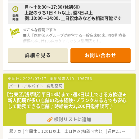
月～土8:30～17:30（休憩60）
上記のうち1日４ｈ以上、週3日以上
勤務
例：10:00～14:00、土日祝休みなども相談可能です
時間
≪こんな病院です≫
■大手医療法人グループが経営する一般病床90床、回復期療養
病棟46床、計136床のケアミックス型病院です。
■全国で開催されている学会、研修会や認定・専門薬剤師取得を
全面的にバックアップしています
詳細を見る
お問い合わせ
■主な業務は入院調剤・注射調剤、抗がん剤・TPNの混注業務、薬
剤管理指導業務、病棟服薬指導です
■病棟薬剤業務だけでなく、チーム活動にも参加し、早い段階か
ら様々な経験を積むこともできます。
更新日：
2026/07/17
薬剤師求人ID：
196756
■2016年に移転、綺麗な病院で最新設備充実しています。
パート・アルバイト
調剤薬局
≪業務内容≫
【台東区/浅草駅】平日18時まで・週3日以上できる方歓迎★
■調剤業務（外来は院外処方です）
新人配属が多い店舗の為未経験・ブランクある方でも安心
■注射薬（抗がん剤、ＴＰＮ 無菌調製業務）
して勤務できる店舗♪時給最大2,200円迄相談可♪
■病棟業務（全ての病棟に薬剤師を配置しています）
■チーム医療の参加：感染対策チーム（ICT）、栄養サポートチー
検討リストに追加
ム（NST）、褥瘡対策チーム、骨粗鬆症リエゾンチーム（OLS）、糖尿
病療養チーム等
■薬品管理業務
駅チカ
年間休日120日以上
土日休み(相談可含む)
週休2.5日以上
■医薬品情報管理業務