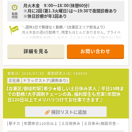
月火木金 9：00～18：00（休憩60分）
※月に2回（第1.3火曜日）は～19:30で夜間診療あり
勤務
※休日診療が年1回あり
時間
＼週休3日で無理なく勤務／（台東区エリア担当より）
月火木金の週4日勤務で、残業もほとんどありません。プライベ
ートの時間を大切にしながら、心にゆとりを持って働きたい方に
最適な環境が整っています。
＊------------------------------------------＊
詳細を見る
お問い合わせ
【店舗情報と応需状況について】
■東京メトロ日比谷線の三ノ輪駅から徒歩10分の場所に位置し
ており、通勤のしやすさが魅力的な調剤薬局です。
更新日：
2026/07/30
薬剤師求人ID：
588839
■主な応需科目は内科や整形外科、皮膚科など多岐にわたり、地
域に根差した医療サービスを提供しております。
正社員
ドラッグストア(調剤あり)
■処方箋の受付枚数は1日平均20枚から30枚程度となっており、
【台東区/御徒町駅】希少★嬉しい土日休み求人♪平日19時ま
落ち着いた環境で丁寧な対応ができる状況です。
での勤務！大手調剤チェーンの為、福利厚生も充実！年間休
日120日以上でメリハリつけてお仕事できます♪
【求人情報について】
■週32時間勤務の正社員雇用となっており、無理のないスケジュ
検討リストに追加
ールで長く活躍していただける雇用形態です。
■想定される年収は450万円から550万円の範囲内となり、ご経
験やスキルを考慮した上で決定されます。
駅チカ
年間休日120日以上
土日祝休み
土日休み(相談可含む)
週3
■正社員では珍しく、基本的に土日祝休みの求人となっておりま