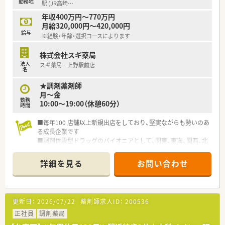
勤務地
駅 (JR高崎
…
年収400万円～770万円
月給320,000円～420,000円
給与
※経験・年齢・選択コースによります
株式会社スギ薬局
法人
スギ薬局 上野駅前店
名
★調剤薬剤師
月～金
勤務
10:00～19:00（休憩60分）
時間
■毎年100 店舗以上新規出店をしており、堅実ながらも勢いのあ
る成長企業です
■調剤併設型ドラッグのパイオニアとして、関東、東海、関西、北
陸・信州を中心に約1,700店舗以上を展開しています
■研修制度は様々なプランがあり、集合研修だけでなく任意で受
詳細を見る
お問い合わせ
講可能な研修も幅広く用意されています
■店舗で活躍する従業員、社外で活躍する従業員、将来経営幹部
となる従業員など、薬剤師として様々な活躍ができるフィールド
を用意されています
更新日：
2026/07/22
薬剤師求人ID：
200536
■総合薬剤師・調剤薬剤師（土日休み・19時までの勤務）どちらか
の働き方を選択できます
正社員
調剤薬局
■調剤併設型だけでなく「医療モール・クリニック併設店舗」「敷