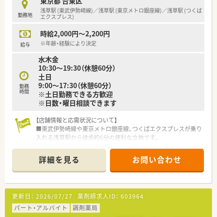
東京都 台東区
浅草駅 (東武伊勢崎線)／浅草駅 (東京メトロ銀座線)／浅草駅 (つくば
勤務地
エクスプレス)
時給2,000円～2,200円
※年齢・経験により決定
給与
水木金
10:30～19:30（休憩60分）
土日
9:00～17:30（休憩60分）
勤務
時間
※土日勤務できる方歓迎
※日数・曜日相談できます
【店舗情報と応需状況について】
■東武伊勢崎線や東京メトロ銀座線、つくばエクスプレスが乗り
入れる浅草駅から徒歩約5分の便利な立地です。
■応需科目は皮膚科がメインであり、専門性を高めたい方にも適
した環境となっています。
詳細を見る
お問い合わせ
■1日の処方箋枚数は約40枚で、現在は薬剤師常勤2名、事務スタ
ッフ1名の体制で運営しています。
【法人特徴について】
更新日：
2026/07/27
薬剤師求人ID：
603964
■関西を中心に140店舗以上の調剤薬局を展開し、患者様第一の
理念で地域医療に貢献しています。
パート・アルバイト
調剤薬局
■代表は病院薬剤師や子育ての経験を持つ女性薬剤師であり、女