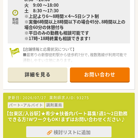
火 9:00 ～18:00
土 8:30 ～17:30
※上記より6～8時間×4～5日シフト制
勤務
※実働6時間以上8時間以下の場合45分、8時間以上の
時間
場合60分の休憩付与
※平日のみの勤務も相談可能です
※17時・18時終業も相談できます！
【店舗情報と応需状況について】
■最寄りの新御徒町駅から徒歩約7分で、複数路線が利用可能で
通勤しやすい立地にあります。
■主な応需科目は内科・耳鼻科・皮膚科で、1日の処方箋枚数は約
200枚と多岐にわたります。
詳細を見る
お問い合わせ
■薬剤師は正社員3名と派遣2名が在籍しており、30代から40代
のスタッフが中心です。
【勤務実態について】
更新日：
2026/07/27
薬剤師求人ID：
93275
■希少な17時までの勤務も相談可能です☆
■有給消化率は80％以上・長期休暇取得の相談も可能です！
パート・アルバイト
調剤薬局
■産前産後休暇・育児休暇の取得と復職率は100%で、多くの方
【台東区/入谷駅】★希少★扶養内パート募集！週1～2日勤務
が子育てと両立しています♪
できる方！WワークもOK！まずはお問い合わせください♪
【職場環境と雰囲気】
検討リストに追加
■2024年1月にオープンしたばかりの店舗のため、非常に綺麗で