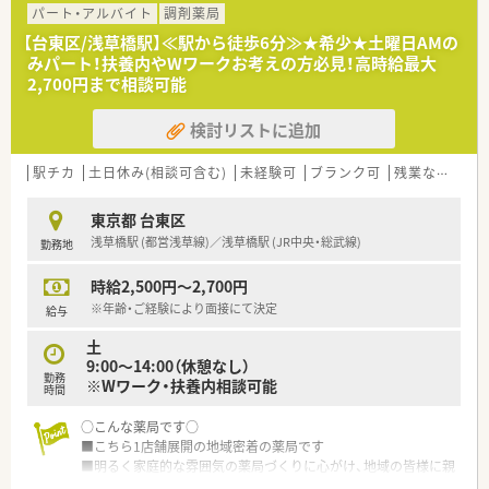
パート・アルバイト
調剤薬局
≪こんな薬局です≫
【台東区/浅草橋駅】≪駅から徒歩6分≫★希少★土曜日AMの
■稲荷町駅より浅草方面に徒歩5分の好立地！田原町駅や新御徒
みパート！扶養内やWワークお考えの方必見！高時給最大
町駅からも通勤可能でストレスなく通えます。
2,700円まで相談可能
■整形外科メインで処方箋を応需しており、ゆったりとお仕事が
できる環境です！
検討リストに追加
■身体が不自由で通院が難しい方に在宅対応も行っておりま
す。
■食事に関することや身体づくり（ダイエット）に関するご相談
駅チカ
土日休み(相談可含む)
未経験可
ブランク可
残業なし(ほぼなし含む)
も承っています。
東京都 台東区
浅草橋駅 (都営浅草線)／浅草橋駅 (JR中央・総武線)
勤務地
時給2,500円～2,700円
※年齢・ご経験により面接にて決定
給与
土
9:00～14:00（休憩なし）
勤務
※Wワーク・扶養内相談可能
時間
○こんな薬局です○
■こちら1店舗展開の地域密着の薬局です
■明るく家庭的な雰囲気の薬局づくりに心がけ、地域の皆様に親
しまれる存在になれるよう日々努力しています。