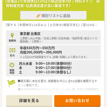
【台東区】≪年間休日120日≫駅近徒歩3分♪内科メイン 研
地内薬局」「訪問調剤特化型店舗」など様々な店舗を運営してい
修制度充実・社員満足度が高い薬局です！
ます
■在宅医療にも積極的取り組んでおり「訪問調剤特化型店舗」を
検討リストに追加
50店舗以上、無菌調剤室は業界最多の51店舗設置しています
■「プラチナくるみん認定企業」「健康経営優良法人2023（大規模
法人部門）認定」等を取得し一人ひとりが働きやすい環境が整備
駅チカ
年間休日120日以上
土日休み(相談可含む)
週32h以上
新卒
されています
■充実した研修制度、人事制度、評価制度、キャリア支援制度等
東京都 台東区
があるのも特徴です
上野駅 (JR山手線)／京成上野駅 (京成本線)／稲荷町駅 (東京メトロ
勤務地
銀座線)／上野駅 (
…
年収430万円～550万円
月給300,000円～390,000円
給与
※上記は30代経験者モデル、経験・役職により異なります。
月火水金 9:00～19:00（休憩60分）
木 9:00～17:00（休憩60分）
勤務
土 9:00～13:00（休憩なし）
時間
■東京都に本社を置き、首都圏を中心に全91店舗を展開するチ
ェーン薬局です。
■総合病院門前やクリニックマンツーマン等、多彩な店舗展開を
図っています。
■定着率が高く、新卒の3年定着率は93％、5年定着率は89%で
詳細を見る
お問い合わせ
す。
■手厚い研修制度が魅力！他、、産前産後休暇・育児休暇後も完