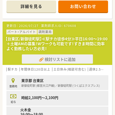
■複数科目取り扱えますので勉強していきたい方にもお勧めで
詳細を見る
お問い合わせ
す。調剤未経験者の方も応相談！
■駅から近く通勤も便利！総武線、都営浅草線2路線利用可
■患者様はもちろん、社員同士の繋がりを大切にしている薬局様
です。
更新日：
2026/07/27
薬剤師求人ID：
670608
■雰囲気も良く、人間関係良好な薬局で長くお勤めして頂ける職
場環境です♪
パート・アルバイト
調剤薬局
【台東区/新御徒町駅】≪駅チカ徒歩4分≫平日16:00～19:00
＋土曜AMの募集！Wワークも可能です！すきま時間に効率
よく勤務したい方必見！
検討リストに追加
駅チカ
年間休日120日以上
土日休み(相談可含む)
週休2.5日以上
東京都 台東区
新御徒町駅 (都営大江戸線)／新御徒町駅 (つくばエクスプレス)
勤務地
時給2,100円～2,100円
給与
火木金
16:00～18:00