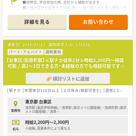
■研修会、学会参加の際、会社から補助が出ます
■社員の意見を尊重する社風、新しい取り組みなど自ら発信した
い方におすすめ
詳細を見る
お問い合わせ
更新日：
2026/07/17
薬剤師求人ID：
175320
パート・アルバイト
調剤薬局
【台東区/田原町駅】≪駅チカ徒歩2分≫時給2,200円～相談
可能♪週2～3日できる方・未経験の方でも相談可能です☆
検討リストに追加
駅チカ
年間休日120日以上
土日休み(相談可含む)
週休2.5日以上
東京都 台東区
浅草駅 (東武伊勢崎線)／浅草駅 (東京メトロ銀座線)／田原町駅 (東京
勤務地
メトロ銀座線)／浅草
…
時給2,200円～2,300円
※経験、就業条件により異なる
給与