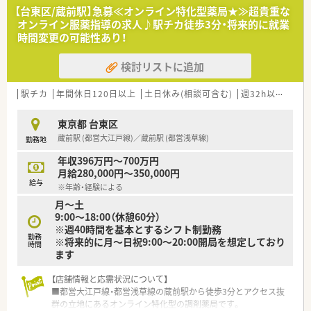
【台東区/蔵前駅】急募≪オンライン特化型薬局★≫超貴重な
オンライン服薬指導の求人♪駅チカ徒歩3分・将来的に就業
時間変更の可能性あり！
検討リストに追加
駅チカ
年間休日120日以上
土日休み(相談可含む)
週32h以上
残業
東京都 台東区
蔵前駅 (都営大江戸線)／蔵前駅 (都営浅草線)
勤務地
年収396万円～700万円
月給280,000円～350,000円
給与
※年齢・経験による
月～土
9:00～18:00（休憩60分）
※週40時間を基本とするシフト制勤務
勤務
※将来的に月～日祝9:00～20:00開局を想定しており
時間
ます
【店舗情報と応需状況について】
■都営大江戸線・都営浅草線の蔵前駅から徒歩3分とアクセス抜
群の立地にあるオンライン特化型の調剤薬局です。