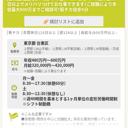
■人気の浅草エリア♪
日以上でメリハリつけてお仕事できます！ご経験により年
■応需科目は内科・整形外科・眼科・リハビリテーション科
収最大600万までご相談可！駅チカ徒歩5分
■在宅も積極的に取り組んでいます！
■処方箋枚数は50～60枚/日
検討リストに追加
■新人配属も多いため未経験者にも最適な店舗です♪
■機械はイーサー・Vマスが設置されています
■加算関係がしっかりと算定されているため、地域体制加算など
駅チカ
年間休日120日以上
週32h以上
高給与(600万円以上)
60
技術料の面で安定しています
■患者様とのコミュニケーションを大切にしているため、座って
東京都 台東区
投薬しています
上野駅 (JR山手線)／上野駅 (JR宇都宮線)／上野駅 (JR常磐線)／京成
勤務地
上野駅 (京成
…
年収480万円～600万円
月給320,000円～420,000円
給与
※経験・役職により異なります
月～金
8:30～17:30（休憩60分）
土
8:30～12:30（休憩なし）
勤務
時間
※週40時間を基本とする1ヶ月単位の変形労働時間制
※シフト制勤務
≪こんな企業です≫
■首都圏・関西を中心に店舗拡大。多彩な薬局が揃っています。
■患者様とのコミュニケーションを重視し、徹底したサービスに