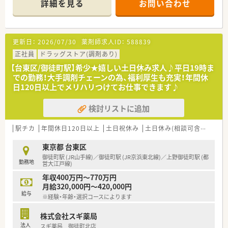
詳細を見る
お問い合わせ
ートがなくてお困りの薬剤師・ほか医療関係者とフランチャイズ
契約を結び、開局前後のサポート全般を行っております。
≪こんな方におすすめ≫
更新日：
2026/07/30
薬剤師求人ID：
588839
■相手の立場に立ち、周囲と上手くコミュニケーションが取れる
方
正社員
ドラッグストア(調剤あり)
■会社の中核社員として長期的に成長したい方
【台東区/御徒町駅】希少★嬉しい土日休み求人♪平日19時ま
■様々な店舗で経験を積みたい方
での勤務！大手調剤チェーンの為、福利厚生も充実！年間休
日120日以上でメリハリつけてお仕事できます♪
検討リストに追加
駅チカ
年間休日120日以上
土日祝休み
土日休み(相談可含む)
週3
東京都 台東区
御徒町駅 (JR山手線)／御徒町駅 (JR京浜東北線)／上野御徒町駅 (都
勤務地
営大江戸線)
年収400万円～770万円
月給320,000円～420,000円
給与
※経験・年齢・選択コースによります
株式会社スギ薬局
法人
スギ薬局 御徒町北店