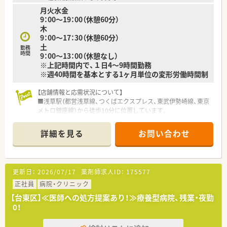
験セミナー・患者様向けに冷え性セミナー等）
月火水金
■社員の方が働きやすく、患者さんにとってのかかりつけ薬局が
9：00～19：00（休憩60分）
目標なため、現場の方は利益追求していないので、薬剤師として
木
の仕事に集中いただけます
9：00～17：30（休憩60分）
≪働きやすい環境です！≫
土
■希少な17:30終了の薬局です。残業もほぼなくプライベートも
勤務
時間
9：00～13：00（休憩なし）
大切に働くことができます！
※上記時間内で、１日4～9時間勤務
■完全週休2日制で年間休日は120日以上ございます。お休みも
※週40時間を基本とする1ヶ月単位の変形労働時間制
しっかり取れる環境です♪
■地下鉄日比谷線入谷駅より徒歩圏内のため、通勤が便利です♪
【店舗情報と応需状況について】
■浅草駅（都営浅草線、つくばエクスプレス、東武伊勢崎線、東京
メトロ銀座線）から徒歩10分に位置しています。
■呼吸器科、内科、脳外科、消化器科、循環器科を応需しており、1
日あたり約80枚の処方箋に対応しています。
詳細を見る
お問い合わせ
■常勤薬剤師3名、パート薬剤師5名、事務3名が在籍し、常時3～
4名の薬剤師が勤務する体制です。
【募集背景と求める人物像について】
更新日：
2026/07/17
薬剤師求人ID：
175577
■増員による組織強化のため、新しい仲間を迎え入れることを目
的とした募集です。
正社員
病院・クリニック
■ブランクがある方やスキルに不安がある方も安心して働ける
【台東区】≪医師への処方提案あり！≫療養型病院、残業・夜勤
よう、手厚い人数配置が魅力です。
0！
■学ぶ意欲が高く、地域医療に貢献したいという向上心を持つ薬
剤師を歓迎しています。