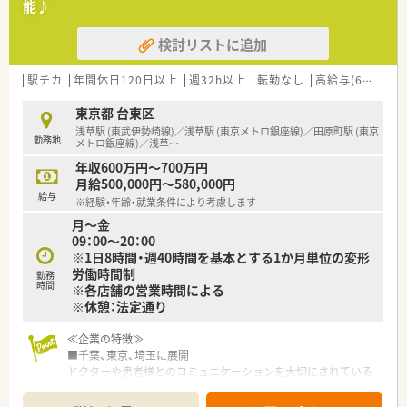
能♪
■今後の更なるサービス拡充を目的とした増員募集のため、新し
い仲間を積極採用中です。
検討リストに追加
■様々な処方箋に触れながら、薬剤師として着実にスキルアップ
したいという意欲的な方を求めています。
■チームワークを尊重し、周囲のスタッフと協力しながら業務に
駅チカ
年間休日120日以上
週32h以上
転勤なし
高給与(600万円以上)
取り組める方を歓迎いたします。
東京都 台東区
【想定されるキャリアイメージ】
浅草駅 (東武伊勢崎線)／浅草駅 (東京メトロ銀座線)／田原町駅 (東京
勤務地
■在宅医療や漢方など、専門性を高める薬剤師スペシャリストと
メトロ銀座線)／浅草
…
しての道が用意されています。
年収600万円～700万円
■現場経験を積んだ後、将来的には管理薬剤師やエリアマネージ
月給500,000円～580,000円
ャーを目指すことも可能です。
給与
※経験・年齢・就業条件により考慮します
■認定薬剤師の取得支援制度が充実しており、多くの方が専門性
月～金
を高め活躍されています。
09：00～20：00
※1日8時間・週40時間を基本とする1か月単位の変形
【想定されるモデル年収】
労働時間制
■これまでのご経験やスキルに応じて、420万円から580万円の
勤務
時間
※各店舗の営業時間による
年収が想定されます。
※休憩：法定通り
■毎年1回の定期昇給に加えて、年2回の賞与が支給され、安定し
た収入を見込めます。
■基本給とは別に、薬剤師手当や地域手当、職位手当などが条件
≪企業の特徴≫
に応じて支給されます。
■千葉、東京、埼玉に展開
ドクターや患者様とのコミュニケーションを大切にされている
薬局です。
■フランチャイズ事業も行っております…ドクターとの交渉・ル