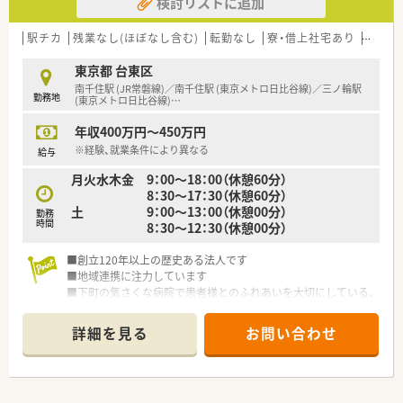
検討リストに追加
【求人情報について】
■週休2.5日制と休みが多く、年間休日は120日以上とプライベ
駅チカ
残業なし(ほぼなし含む)
転勤なし
寮・借上社宅あり
大手チ
ートも充実させられます。
■年収は500万円から550万円まで相談可能で、経験や就業条件
東京都 台東区
により決定されます。
南千住駅 (JR常磐線)／南千住駅 (東京メトロ日比谷線)／三ノ輪駅
勤務地
■賞与は年2回（6月・12月）に合計4ヶ月分が支給され、日頃の頑
(東京メトロ日比谷線)
…
張りが評価されます。
年収400万円～450万円
【こんな方にオススメ】
※経験、就業条件により異なる
給与
■週休2.5日以上で年間休日120日以上の職場で、プライベート
月火水木金 9：00～18：00（休憩60分）
を充実させたい方
8：30～17：30（休憩60分）
■ブランクがあり再スタートを考えている方や、スキルに不安を
土 9：00～13：00（休憩00分）
勤務
感じている方
時間
8：30～12：30（休憩00分）
■教育制度が充実しており、研修や学会参加を通じて専門知識を
深めたい方
■創立120年以上の歴史ある法人です
■地域連携に注力しています
■下町の気さくな病院で患者様とのふれあいを大切にしている、
暖かく家庭的な職場です。
詳細を見る
お問い合わせ