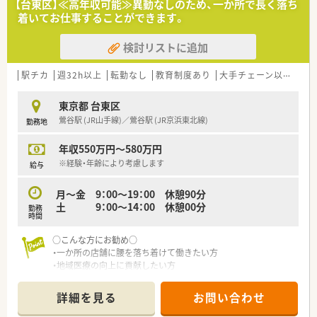
【台東区】≪高年収可能≫異動なしのため、一か所で長く落ち
ライン服薬指導」、今後も病院の「敷地内薬局」の推進、女性客の
着いてお仕事することができます。
取り込みを狙う店舗でデザインの一新。
M&Aによる店舗拡大と業界のリーディングカンパニーとして成
検討リストに追加
長を続けています。
○どの店舗も、最新システムが整っています！
駅チカ
週32h以上
転勤なし
教育制度あり
大手チェーン以外
＼福利厚生／
〇「社員第一主義」を掲げている同社では、福利厚生面が手厚く
東京都 台東区
年間休日120日以上、「連続休暇制度（年に1回、最大9連休を取得
鶯谷駅 (JR山手線)／鶯谷駅 (JR京浜東北線)
勤務地
できる制度）」等
プライベートも充実出来る様にワークライフバランスを後押し
年収550万円～580万円
してくれる制度が充実しています。
〇社員割引制度、財形貯蓄制度、スポーツジム優待等が受けられ
※経験・年齢により考慮します
給与
る他、提携の保養施設は全国に40ヵ所あります。
〇産休・育休・時短勤務者2,097人以上等、どれも業界トップクラ
月～金 9：00～19：00 休憩90分
スの実績!
土 9：00～14：00 休憩00分
勤務
産休、育休取得はもちろんのこと、育児短時間勤務制度を実施
時間
育児休業より復帰後、1日最大2時間短縮して勤務できる制度で
す。
○こんな方にお勧め○
法律では3歳までですが、同社では小学校就学時までの期間利用
・一か所の店舗に腰を落ち着けて働きたい方
可能♪
・地域医療の向上に貢献したい方
詳細を見る
お問い合わせ