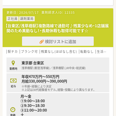
更新日：
2026/07/17
薬剤師求人ID：
12335
正社員
調剤薬局
【台東区/浅草橋駅】複数路線で通勤可♪残業少なめ・1店舗展
開のため異動なし！・長期休暇も取得可能です☆
検討リストに追加
駅チカ
ブランク可
残業なし(ほぼなし含む)
転勤なし
生活環境充実
東京都 台東区
浅草橋駅 (都営浅草線)／浅草橋駅 (JR中央・総武線)
勤務地
年収470万円～550万円
月給330,000円～390,000円
給与
※年齢・経験により決定
※上記は30代経験者モデル、経験・役職により異なります。
月～金
①9:00～18:00
②9:30～18:30
③11:00～20:00
土
勤務