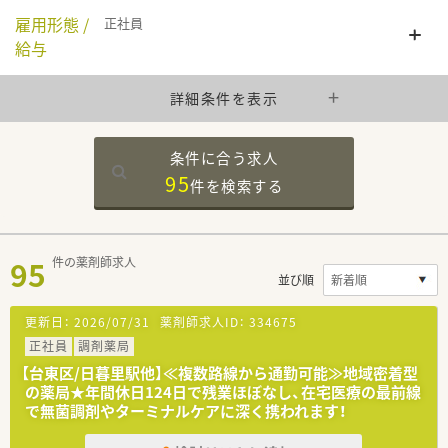
雇用形態 /
正社員
給与
詳細条件を表示
条件に合う求人
95
件を
検索する
95
件の薬剤師求人
並び順
更新日：
2026/07/31
薬剤師求人ID：
334675
正社員
調剤薬局
【台東区/日暮里駅他】≪複数路線から通勤可能≫地域密着型
の薬局★年間休日124日で残業ほぼなし、在宅医療の最前線
で無菌調剤やターミナルケアに深く携われます！