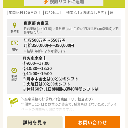
検討リストに追加
年間休日120日以上
週32h以上
残業なし(ほぼなし含む)
転勤なし
東京都 台東区
日暮里駅 (JR山手線)／鶯谷駅 (JR山手線)／日暮里駅 (JR常磐線)／日
勤務地
暮里駅 (JR
…
年収500万円～550万円
月給350,000円～390,000円
給与
※経験・年齢により考慮します
月火水木金土
①9:00～17:00
②10:30～18:30
③11:00～19:00
勤務
※月水木金土は①と②のシフト
時間
※火曜日は①と③のシフト
※休憩60分、1日8時間の週40時間シフト制
＼在宅重視の好環境／（台東区エリア担当より）
年間休日124日とお休みが豊富で、残業もほぼないため、プライ
ベートの時間も大切にできますよ。
＊------------------------------------------＊
詳細を見る
お問い合わせ
【店舗情報と応需状況について】