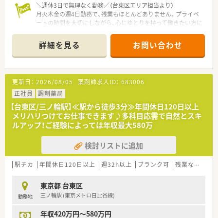
たい方に最適です。
＼週休3日で無理なく勤務／（台東区エリア担当より）
■ワークライフバランスを重視して残業の少ない環境で働きた
月火木金の週4日勤務で、残業もほとんどありません。プライベ
い方におすすめです。
ートの時間を大切にしながら、心にゆとりを持って働きたい方に
■車の運転に自信がないものの在宅医療へ挑戦してみたい方に
最適な環境が整っています。
ぴったりです。
＊------------------------------------------＊
詳細を見る
お問い合わせ
【店舗情報と応需状況について】
■東京メトロ日比谷線の三ノ輪駅から徒歩10分の場所に位置し
ており、通勤のしやすさが魅力的な調剤薬局です。
更新日：
2026/08/05
薬剤師求人ID：
683006
■主な応需科目は内科や整形外科、皮膚科など多岐にわたり、地
域に根差した医療サービスを提供しております。
正社員
調剤薬局
■処方箋の受付枚数は1日平均20枚から30枚程度となっており、
【台東区/三ノ輪駅】≪駅から徒歩3分≫年間休日120日以上
落ち着いた環境で丁寧な対応ができる状況です。
メリハリつけてお仕事できます♪多科目応需で自然とスキ
ルアップ！ご経験によっては年収最大580万
【求人情報について】
■週32時間勤務の正社員雇用となっており、無理のないスケジュ
検討リストに追加
ールで長く活躍していただける雇用形態です。
■想定される年収は450万円から550万円の範囲内となり、ご経
験やスキルを考慮した上で決定されます。
駅チカ
年間休日120日以上
週32h以上
ブランク可
残業なし(ほぼなし含む)
■正社員では珍しく、基本的に土日祝休みの求人となっておりま
す。
東京都 台東区
プライベートも大切にしつつ勤務いただける環境です。
三ノ輪駅 (東京メトロ日比谷線)
勤務地
【想定される業務内容】
年収420万円～580万円
■調剤業務や監査、患者様への丁寧な服薬指導といった、薬剤師