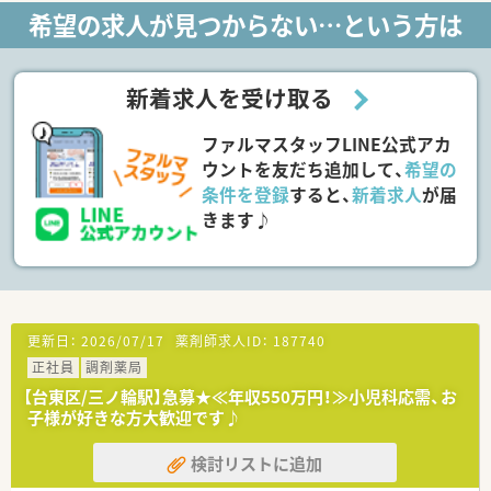
希望の求人が見つからない…という方は
新着求人を受け取る
ファルマスタッフLINE公式アカ
ウントを友だち追加して、
希望の
条件を登録
すると、
新着求人
が届
きます♪
更新日：
2026/07/17
薬剤師求人ID：
187740
正社員
調剤薬局
【台東区/三ノ輪駅】急募★≪年収550万円！≫小児科応需、お
子様が好きな方大歓迎です♪
検討リストに追加