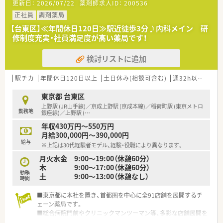
更新日：
2026/07/22
薬剤師求人ID：
200536
■総合薬剤師・調剤薬剤師（土日休み・19時までの勤務）どちらか
の働き方を選択できます
正社員
調剤薬局
■調剤併設型だけでなく「医療モール・クリニック併設店舗」「敷
【台東区】≪年間休日120日≫駅近徒歩3分♪内科メイン 研
地内薬局」「訪問調剤特化型店舗」など様々な店舗を運営してい
修制度充実・社員満足度が高い薬局です！
ます
■在宅医療にも積極的取り組んでおり「訪問調剤特化型店舗」を
検討リストに追加
50店舗以上、無菌調剤室は業界最多の51店舗設置しています
■「プラチナくるみん認定企業」「健康経営優良法人2023（大規模
法人部門）認定」等を取得し一人ひとりが働きやすい環境が整備
駅チカ
年間休日120日以上
土日休み(相談可含む)
週32h以上
新卒
されています
■充実した研修制度、人事制度、評価制度、キャリア支援制度等
東京都 台東区
があるのも特徴です
上野駅 (JR山手線)／京成上野駅 (京成本線)／稲荷町駅 (東京メトロ
勤務地
銀座線)／上野駅 (
…
年収430万円～550万円
月給300,000円～390,000円
給与
※上記は30代経験者モデル、経験・役職により異なります。
月火水金 9:00～19:00（休憩60分）
木 9:00～17:00（休憩60分）
勤務
土 9:00～13:00（休憩なし）
時間
■東京都に本社を置き、首都圏を中心に全91店舗を展開するチ
ェーン薬局です。
■総合病院門前やクリニックマンツーマン等、多彩な店舗展開を
図っています。