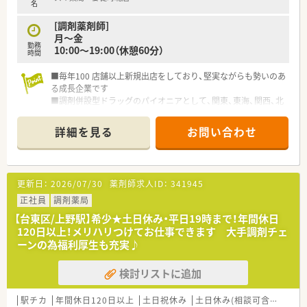
名
[調剤薬剤師]
月～金
勤務
10:00～19:00（休憩60分）
時間
■毎年100 店舗以上新規出店をしており、堅実ながらも勢いのあ
る成長企業です
■調剤併設型ドラッグのパイオニアとして、関東、東海、関西、北
陸・信州を中心に約1,700店舗以上を展開しています
■研修制度は様々なプランがあり、集合研修だけでなく任意で受
詳細を見る
お問い合わせ
講可能な研修も幅広く用意されています
■店舗で活躍する従業員、社外で活躍する従業員、将来経営幹部
となる従業員など、薬剤師として様々な活躍ができるフィールド
を用意されています
更新日：
2026/07/30
薬剤師求人ID：
341945
■総合薬剤師・調剤薬剤師（土日休み・19時までの勤務）どちらか
の働き方を選択できます
正社員
調剤薬局
■調剤併設型だけでなく「医療モール・クリニック併設店舗」「敷
【台東区/上野駅】希少★土日休み・平日19時まで！年間休日
地内薬局」「訪問調剤特化型店舗」など様々な店舗を運営してい
120日以上！メリハリつけてお仕事できます 大手調剤チェ
ます
ーンの為福利厚生も充実♪
■在宅医療にも積極的取り組んでおり「訪問調剤特化型店舗」を
50店舗以上、無菌調剤室は業界最多の51店舗設置しています
検討リストに追加
■「プラチナくるみん認定企業」「健康経営優良法人2023（大規模
法人部門）認定」等を取得し一人ひとりが働きやすい環境が整備
されています
駅チカ
年間休日120日以上
土日祝休み
土日休み(相談可含む)
週3