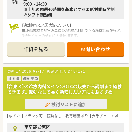
時間
9:00～14:30
※上記の内週40時間を基本とする変形労働時間制
※シフト制勤務
【店舗情報と応需状況について】
■JR総武線と都営浅草線の2路線が利用できる浅草橋駅から、徒
歩6分と毎日の通勤に大変便利です。
■主に内科と精神科の処方箋を応需しており、1日の全体の対応
枚数は平均して約100枚です。
詳細を見る
お問い合わせ
■薬剤師は常に5～6名体制で業務にあたっており、一人に負担
が偏らず安心して働ける人員配置です。
【法人特徴について】
更新日：
2026/07/17
薬剤師求人ID：
94171
■地域の方々に気軽に立ち寄ってもらえるような、明るく家庭的
な雰囲気の薬局づくりを心掛けています。
正社員
調剤薬局
■患者様との信頼関係はもちろん、共に働く社員同士の繋がりや
【台東区】≪診療内科メイン≫OTCの販売から調剤まで経験
協調性を非常に大切にしています。
できます。転勤なしで長く勤務したい方にもおすすめ
■都心に店舗を構えながらも、地域に根差した医療を提供するこ
とに注力している薬局です。
検討リストに追加
【勤務実態について】
■残業はほとんど発生しないため、終業後のプライベートな時間
駅チカ
ブランク可
転勤なし
教育制度あり
大手チェーン以外
高
をしっかりと確保することができます。
■休日は日曜・祝日に加え、平日にもう1日お休みが取れる完全
東京都 台東区
週休2日制を採用しています。