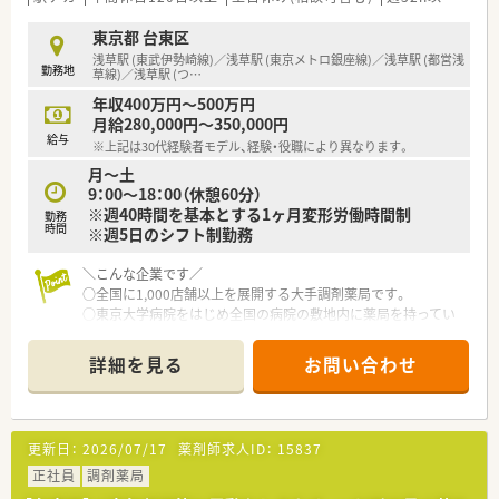
〇「社員第一主義」を掲げている同社では、福利厚生面が手厚く
年間休日120日以上、「連続休暇制度（年に1回、最大9連休を取得
東京都 台東区
できる制度）」等
浅草駅 (東武伊勢崎線)／浅草駅 (東京メトロ銀座線)／浅草駅 (都営浅
勤務地
プライベートも充実出来る様にワークライフバランスを後押し
草線)／浅草駅 (つ
…
してくれる制度が充実しています。
年収400万円～500万円
〇社員割引制度、財形貯蓄制度、スポーツジム優待等が受けられ
月給280,000円～350,000円
る他、提携の保養施設は全国に40ヵ所あります。
給与
※上記は30代経験者モデル、経験・役職により異なります。
〇産休・育休・時短勤務者2,097人以上等、どれも業界トップクラ
月～土
スの実績!
9：00～18：00（休憩60分）
産休、育休取得はもちろんのこと、育児短時間勤務制度を実施
※週40時間を基本とする1ヶ月変形労働時間制
育児休業より復帰後、1日最大2時間短縮して勤務できる制度で
勤務
時間
※週5日のシフト制勤務
す。
法律では3歳までですが、同社では小学校就学時までの期間利用
可能♪
＼こんな企業です／
○全国に1,000店舗以上を展開する大手調剤薬局です。
○東京大学病院をはじめ全国の病院の敷地内に薬局を持ってい
ます。
病診薬連携を強化することで、地域にお住いの患者様に高度な医
詳細を見る
お問い合わせ
療の提供を実現しています。
○全店「同一の機械・システム」を採用しており、且つ処方箋の応
需内容が多岐にわたる（敷地内・病院門前・医療モール・CL門前）
ので、スキルUPしたい方にはお勧めもです。
更新日：
2026/07/17
薬剤師求人ID：
15837
○長期就業＆自己研讃を続ける事で給与があがる仕組みになっ
ており、将来的に高年収も狙う事が出来ます。
正社員
調剤薬局
○インターネットを使って処方薬の飲み方を遠隔指導する「オン