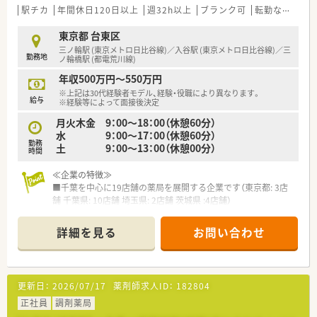
駅チカ
年間休日120日以上
週32h以上
ブランク可
転勤なし
教
東京都 台東区
三ノ輪駅 (東京メトロ日比谷線)／入谷駅 (東京メトロ日比谷線)／三
勤務地
ノ輪橋駅 (都電荒川線)
年収500万円～550万円
※上記は30代経験者モデル、経験・役職により異なります。
給与
※経験等によって面接後決定
月火木金 9：00～18：00（休憩60分）
水 9：00～17：00（休憩60分）
勤務
土 9：00～13：00（休憩00分）
時間
≪企業の特徴≫
■千葉を中心に19店舗の薬局を展開する企業です（東京都: 3店
舗 千葉県: 10店舗 埼玉県: 2店舗 茨城県 :4店舗）
■店舗数も増加傾向にあり成長を続ける姿勢にあります
■病院門前からクリニック門前と幅広く展開しているため、病院
詳細を見る
お問い合わせ
門前で幅広い科目を経験することからクリニック門前で専門性
を高めることまで、希望に合わせた働き方が可能です
■医療関連事業部もあり、収益の柱があるため安定性あります
(入院セットリース、入所者私物洗濯、商品販売、寝具類のクリー
更新日：
2026/07/17
薬剤師求人ID：
182804
ニングリース、カーテン・ブラインドのリース及びメンテナンス、
ユニフォームのリース、内装工事施工全般)
正社員
調剤薬局
■各薬局ごとに患者様のことを想った工夫も充実しております