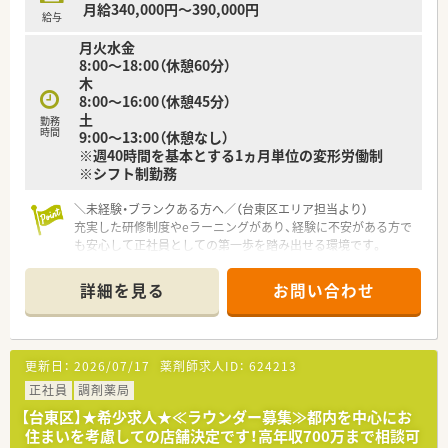
月給340,000円～390,000円
としての基本的な外来業務をお任せします。
給与
■医薬品卸業者との納品調整や、麻薬をはじめとした各種医薬品
月火水金
の適切な管理業務などを中心に担当します。
8:00～18:00（休憩60分）
■複雑な事務手続きやスタッフの勤怠管理などは本部が対応す
木
るため、大きな負担なく店舗運営に専念できます。
8:00～16:00（休憩45分）
土
勤務
時間
9:00～13:00（休憩なし）
※週40時間を基本とする1ヵ月単位の変形労働制
※シフト制勤務
＼未経験・ブランクある方へ／（台東区エリア担当より）
充実した研修制度やeラーニングがあり、経験に不安がある方で
も安心して正社員としての第一歩を踏み出せる環境です。
＊------------------------------------------＊
詳細を見る
お問い合わせ
【店舗情報と応需状況について】
■最寄り駅の東京メトロ日比谷線「三ノ輪駅」から徒歩3分とい
う駅チカの好立地にあります。
■医療ビル内に位置しており、内科や小児科、皮膚科、眼科など
更新日：
2026/07/17
薬剤師求人ID：
624213
多科目を幅広く応需しています。
■1日の処方箋枚数は210枚で、常時8名から9名の薬剤師体制で
正社員
調剤薬局
対応します。
【台東区】★希少求人★≪ラウンダー募集≫都内を中心にお
住まいを考慮しての店舗決定です！高年収700万まで相談可
【募集背景と求める人物像について】