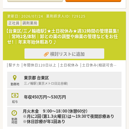
■最寄り駅である日暮里駅から徒歩10分ほどの距離に位置して
おり、毎日の通勤もしやすい立地です。
■内科や耳鼻科など幅広い科目を応需しつつ、1日約80枚から
更新日：
2026/07/24
薬剤師求人ID：
729125
120枚の処方箋に対応しています。
■常勤薬剤師5名体制で運営しており、1日約200件の個人宅や5
正社員
調剤薬局
施設の在宅医療も支えています。
【台東区/三ノ輪橋駅】★土日祝休み★週32時間の管理募集！
｜常時2名体制｜卸との薬の調整や麻薬の管理などをお任
【求人情報について】
せ！｜年末年始休暇あり♪
■正社員としての募集であり、年収は500万円から550万円の間
で相談可能です。
検討リストに追加
■年間休日は124日確保されており、しっかり休息を取りながら
長く働ける条件です。
■これまでのご経験やスキルを十分に考慮した上で給与額が最
駅チカ
年間休日120日以上
土日祝休み
土日休み(相談可含む)
週休
終決定されます。
東京都 台東区
【勤務実態について】
三ノ輪駅 (東京メトロ日比谷線)
勤務地
■残業時間を発生させない管理が徹底されており、終業後はすぐ
に帰宅できます。
■在宅業務での移動時は専属ドライバーが同行するため運転の
年収450万円～530万円
心配は一切ありません。
給与
■15時以降に翌日分の処方が届くため優先順位を立てて効率よ
月火木金 9：00～18：00（休憩60分）
く作業を進められます。
※月に2回（第1.3火曜日）は～19:30で夜間診療あり
勤務
※休日診療が年1回あり
【こんな方にオススメ】
時間
■無菌調剤やターミナルケアなど専門性の高い在宅知識を深め