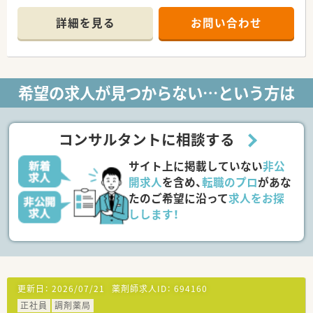
心がけています。
■段階的にスキルアップが図れる研修プログラムも完備してい
詳細を見る
お問い合わせ
ます。
■在宅にも積極的に取り組んでおります！
■「育児・介護休業制度」に加えて、「育児・介護短時間勤務制度」
もあります。取得実績多数オン応
■大手薬局ですので、教育・研修制度など福利厚生も充実してい
希望の求人が見つからない…という方は
ます。
≪こんな企業です≫
■人気の上野エリアに立地！駅から徒歩5分♪
コンサルタントに相談する
■総合病院門前の為、科目に偏りなく様々な科目を経験できます
♪
サイト上に掲載していない
非公
■一人当たりの処方箋枚数は少なめに設定。負担なくご勤務で
きます！
開求人
を含め、
転職のプロ
があな
■処方箋枚数は30～40枚/日です
たのご希望に沿って
求人をお探
■座りカウンターがあるので患者さんとしっかり会話しながら
しします！
投薬指導ができます！
更新日：
2026/07/21
薬剤師求人ID：
694160
正社員
調剤薬局