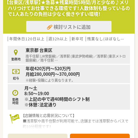
【台東区/浅草駅】★急募★残業時間5時間/月と少なめ♪メリ
(駅から遠い店舗は無料の送迎バス運行し、ご案内だけでなく総
ハリつけてお仕事できる環境です！人数体制も整っているの
合的な要望対応をするコンシェルジュの配置、
で1人あたりの負担は少なく働きやすい環境！
煎じ漢方対応の薬局では長期保存を可能にするため真空パック
を開発するなど。
検討リストに追加
未病を促進するための健康カフェを実施している店舗もありま
す)
■企業が新しい機材を率先して導入し、薬剤師の業務効率アッ
年間休日120日以上
週32h以上
新卒可
残業なし(ほぼなし含む)
転
プ・過誤防止に努めております
東京都 台東区
≪福利厚生が充実しています！≫
南千住駅 (JR常磐線)／浅草駅 (東武伊勢崎線)／浅草駅 (東京メトロ
勤務地
■Ｅラーニングの全額負担、薬剤師会への講習会参加、学術大会
銀座線)／南千住駅
…
への参加費・交通費負担まで対応され、学べる環境が整っており
年収420万円～520万円
ます
月給280,000円～370,000円
■暦上年間休日が少ない年は「会社カレンダー」という特別休暇
給与
※経験・役職により異なります。
を補填され、年間休日は毎年必ず120日となるよう整えられてお
月～土
ります
8:50～19:00
■会社カレンダーは3/16～翌年3/15サイクルで付与されます。
※上記の中で週40時間のシフト制
自身で取得する日にちを選択できるためプライベートも充実さ
勤務
時間
※休憩：法定通り
せられます
■単身の場合は会社判断により家賃の半分(上限5万円まで)の住
宅手当もあります
【店舗情報と応需状況について】
■浅草駅や南千住駅が利用可能で、店舗までは浅草駅からバスで
≪働きやすい環境が整っています♪≫
約10分程度です！
■異動に関しては、事前に面談があり、合意があった場合のみ依
■総合病院の門前に位置しており、内科や外科など15以上の幅
頼されるため、強制的な異動はございません
広い診療科目の処方箋を応需しています。