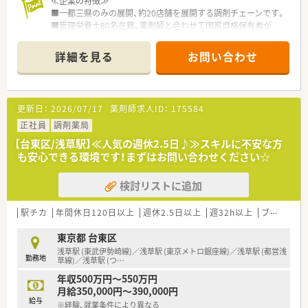
≪企業の特徴≫
■一都三県のみの展開、約20店舗を展開する調剤チェーンです。
■管理栄養士80名在籍、薬剤師と合わせて国家資格保有者が
90%以上の割合を占める、専門家集団です。
■何よりも教育が売りの会社！
詳細を見る
お問い合わせ
月1回×8項目のペースで勉強会を開催。自由参加で、知識を深め
たい研修を選択できます。海外研修に手をあげることも可能。
■年間10万円まで、教育研修費用を会社が負担します！
■有給消化は、年10日以上消化が平均！お休みもきちんととれる
更新日：
2026/07/17
薬剤師求人ID：
175584
会社です。
■栄養活動実績、日本一！栄養相談件数、年間8000件越え。
正社員
調剤薬局
■薬剤師国保ですが、出産については協会けんぽ同様の手当を会
【台東区/浅草駅】≪人気の週休2.5日♪≫スキルに不安な方
社が支給。
も安心できる環境です！まずはお問い合わせください☆
■アロマテラピー実施率100％！全店舗でアロマ・ハーブによる
癒しの空間を提供しています。
検討リストに追加
■全店舗で在宅訪問を実施しています。在宅特化型薬局が2店舗
あり、個人宅・高齢者施設700名ほど担当させて頂いています。
≪こんな薬局です！≫
駅チカ
年間休日120日以上
週休2.5日以上
週32h以上
ブランク可
■大通りからは奥に入った静かな場所にあります！大きな薬局で
はありませんが、常に手作りの掲示物などで健康や食事に関する
東京都 台東区
事、地域に関する情報を発信しています。
浅草駅 (東武伊勢崎線)／浅草駅 (東京メトロ銀座線)／浅草駅 (都営浅
勤務地
■アットホームな雰囲気で、管理栄養士も常駐しています！
草線)／浅草駅 (つ
…
■店舗毎に装飾を考えたり、花壇に花を植えたりと地域の方が寄
年収500万円～550万円
りやすい薬局作りを目指しています
月給350,000円～390,000円
■地域住民のためにセミナーを開催（Ex.小学生向けに薬剤師体
給与
※経験、就業条件により異なる