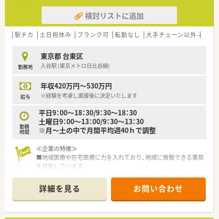
検討リストに追加
駅チカ
土日祝休み
ブランク可
転勤なし
大手チェーン以外
在宅
東京都 台東区
入谷駅 (東京メトロ日比谷線)
勤務地
年収420万円～530万円
※経験を考慮し面接後に決定いたします
給与
平日9：00～18：30/9：30～18：30
土曜日9：00～13：00/9：30～13：30
勤務
※月～土の中で月間平均週40ｈで調整
時間
≪企業の特徴≫
■地域医療や在宅医療に力を入れており、地域に貢献できる薬局
を目指しています。
■台東区に2店舗展開しています！
大きな異動や転勤などはなく、腰を据えて長期的にご勤務できま
詳細を見る
お問い合わせ
す。
≪研修体制≫
■月1回メーカー主催で勉強会があり、自身のスキルアップを目