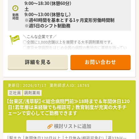
9:00～18:30（休憩60分）
『タヨリス』を通じてビデオ通話で服薬指導に対応することが中
土
心業務です。
9:00～13:00（休憩なし）
■オンライン服薬指導に付随する保険調剤や監査、在庫管理など
勤務
時間
※週40時間を基本とする1ヶ月変形労働時間制
も重要な業務として担当していただきます。
※週5日のシフト制勤務
■医薬品は郵送で配送するため、対面での接客とは異なる新しい
形の調剤業務経験を積むことができます。
＼こんな企業です／
○全国に1,000店舗以上を展開する大手調剤薬局です。
○東京大学病院をはじめ全国の病院の敷地内に薬局を持ってい
ます。
病診薬連携を強化することで、地域にお住いの患者様に高度な医
詳細を見る
お問い合わせ
療の提供を実現しています。
○全店「同一の機械・システム」を採用しており、且つ処方箋の応
需内容が多岐にわたる（敷地内・病院門前・医療モール・CL門前）
ので、スキルUPしたい方にはお勧めもです。
更新日：
2026/07/17
薬剤師求人ID：
18765
○長期就業＆自己研讃を続ける事で給与があがる仕組みになっ
ており、将来的に高年収も狙う事が出来ます。
正社員
調剤薬局
○インターネットを使って処方薬の飲み方を遠隔指導する「オン
【台東区/浅草駅】≪総合病院門前≫18時まで＆年間休日120
ライン服薬指導」、今後も病院の「敷地内薬局」の推進、女性客の
日！若年層は未経験でも相談可♪教育制度が充実の大手チ
取り込みを狙う店舗でデザインの一新。
ェーンで安心してご勤務できます
M&Aによる店舗拡大と業界のリーディングカンパニーとして成
長を続けています。
検討リストに追加
○どの店舗も、最新システムが整っています！
＼福利厚生／
駅チカ
年間休日120日以上
土日休み(相談可含む)
週32h以上
未経