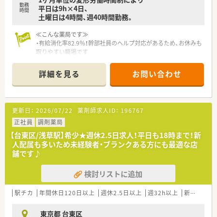
勤務
平日は9h×4日、
時間
土曜日は4時間、週40時間勤務。
≪こんな薬局です≫
・有給消化率82.9％！幹部社員のヘルプ対応があるため、お休みも
取りやすい職場です
・残業時間、全社平均5~6時間程度。早番遅番シフトでしっかりと
調整ができます
詳細を見る
お問い合わせ
・産休・育休取得率100％！男性薬剤師の育児休業の実績もござい
ます
≪研修制度≫
更新日：
2026/07/22
薬剤師求人ID：
196767
・領域別専門研修、在宅研修、OJTトレーナー研修、海外視察研修
など様々な研修がございます
正社員
調剤薬局
・外部研修や認定薬剤師取得の際の支援もおこなっております
【台東区/浅草駅】希少★週休2.5日求人！平日も18時まで！新
・管理薬剤師～エリアマネージャーへのキャリアアップもあり、
人配属も多いため未経験者・ブランクある方にも最適な店
企画力を高め、企業の幹部として活躍して行ける力を養う幹部研
舗です♪
修もございます
検討リストに追加
≪企業特徴≫
・全国80店舗展開する薬局です
・ボトムアップ型の社風なので、非常に風通しがよく、現場の意見
駅チカ
年間休日120日以上
週休2.5日以上
週32h以上
新卒可
ブ
が通りやすく、個々に裁量権を持たせた店舗運営しているので決
裁が早いです。
東京都 台東区