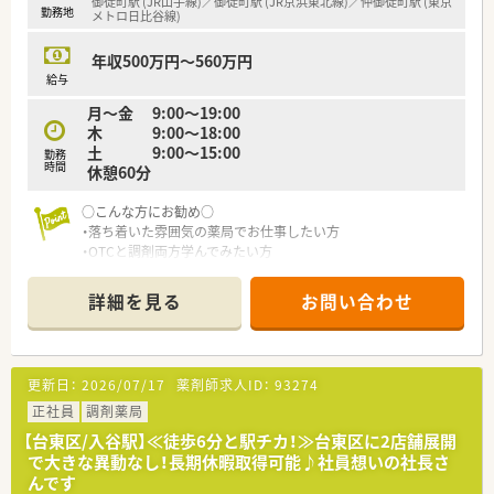
御徒町駅 (JR山手線)／御徒町駅 (JR京浜東北線)／仲御徒町駅 (東京
勤務地
■将来に備えることができる退職金制度を完備しており、安心し
メトロ日比谷線)
て長く勤務を続けられる環境です。
年収500万円～560万円
【職場環境と雰囲気】
給与
■スタッフ同士の仲が良く、人間関係が非常に良好なため、安心
月～金 9:00～19:00
して長くお勤めいただける職場です。
木 9:00～18:00
■30代後半から60代中盤まで、幅広い年代の経験豊富なスタッ
土 9:00～15:00
勤務
フが和やかに活躍しています。
時間
休憩60分
■経営者の方も穏やかで柔らかいお人柄で、風通しが良く、スタ
ッフの意見を尊重する風土です。
○こんな方にお勧め○
・落ち着いた雰囲気の薬局でお仕事したい方
・OTCと調剤両方学んでみたい方
詳細を見る
お問い合わせ
更新日：
2026/07/17
薬剤師求人ID：
93274
正社員
調剤薬局
【台東区/入谷駅】≪徒歩6分と駅チカ！≫台東区に2店舗展開
で大きな異動なし！長期休暇取得可能♪社員想いの社長さ
んです