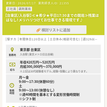
更新日：
2026/07/17
薬剤師求人ID：
21355
指せる環境です！
■小児科・内科・皮膚科等勉強できる処方箋ばかりで、薬剤師とし
正社員
調剤薬局
てスキルを磨ける環境です。
【台東区/入谷駅】≪★希少★平日17:30までの開局≫残業ほ
ぼなし！メリハリつけてお仕事できる環境です♪
≪こんな薬局です≫
■入谷駅より徒歩1分と駅から近く通勤が便利です！
検討リストに追加
■常時3名体制の店舗で、事務も1名いるためスムーズに業務を
行える環境です♪
■近くには公園や小学校があり、お子様の健康に携われる環境で
駅チカ
年間休日120日以上
土日休み(相談可含む)
週32h以上
転勤
す。
■休日は木・日・土曜日午後の週休2.5日と日・土曜日午後の週休
東京都 台東区
1.5日が交互にくる形態です！
入谷駅 (東京メトロ日比谷線)
勤務地
メリハリのある働き方ができます。
■薬局内にはお子様の待合スペースもあり、患者様の層に合わせ
年収420万円～520万円
て配慮をしている雰囲気の良い薬局です。
月給300,000円～370,000円
給与
※上記は30代経験者モデル、経験・役職により異なります。
≪こんな方にオススメ≫
月～金
■在宅業務に興味がある方！
9:00～17:30(休憩60分)
（近場の方なので車の運転は必要ありません）
土
■地域に根付き、腰を据えて働きたい方
9:00～13:00（休憩なし）
勤務
時間
※週40時間を基本とする変形労働時間制
※シフト制