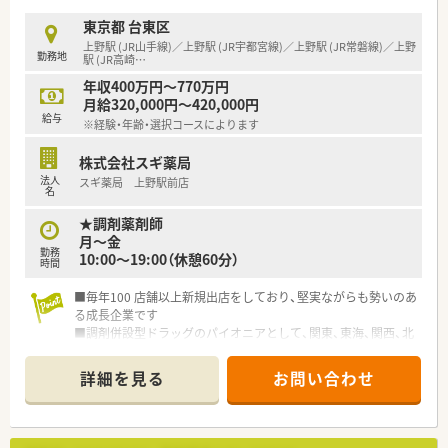
■充実した研修制度、人事制度、評価制度、キャリア支援制度等
があるのも特徴です
東京都 台東区
上野駅 (JR山手線)／上野駅 (JR宇都宮線)／上野駅 (JR常磐線)／上野
勤務地
駅 (JR高崎
…
年収400万円～770万円
月給320,000円～420,000円
給与
※経験・年齢・選択コースによります
株式会社スギ薬局
法人
スギ薬局 上野駅前店
名
★調剤薬剤師
月～金
勤務
10:00～19:00（休憩60分）
時間
■毎年100 店舗以上新規出店をしており、堅実ながらも勢いのあ
る成長企業です
■調剤併設型ドラッグのパイオニアとして、関東、東海、関西、北
陸・信州を中心に約1,700店舗以上を展開しています
■研修制度は様々なプランがあり、集合研修だけでなく任意で受
詳細を見る
お問い合わせ
講可能な研修も幅広く用意されています
■店舗で活躍する従業員、社外で活躍する従業員、将来経営幹部
となる従業員など、薬剤師として様々な活躍ができるフィールド
を用意されています