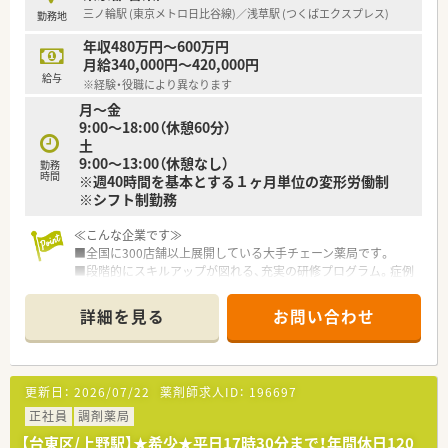
・異動、他店舗ヘルプも基本ありません（双方了承ならばあり）
三ノ輪駅 (東京メトロ日比谷線)／浅草駅 (つくばエクスプレス)
勤務地
・離職率が低く、平均勤続年数10年程度！退職された方も数年後
に再入社されることもあるなど非常にアットホームな社風で
年収480万円～600万円
す。
月給340,000円～420,000円
給与
※経験・役職により異なります
月～金
9:00～18:00（休憩60分）
土
9:00～13:00（休憩なし）
勤務
時間
※週40時間を基本とする１ヶ月単位の変形労働制
※シフト制勤務
≪こんな企業です≫
■全国に300店舗以上展開している大手チェーン薬局です。
■段階的にスキルアップが図れる、充実の研修プログラム。症例
検討会・服薬指導ロールプレイング・メーカー説明会・医療機関と
の合同勉強会など、各種勉強会も多数あります！
詳細を見る
お問い合わせ
■年間休日125日!福利厚生も充実しているので、安心して働け
ます。
■福利厚生充実！環境良好で、退職者が少ないのも魅力です。
■「育児・介護休業制度」に加えて、「育児・介護短時間勤務制度」
更新日：
2026/07/22
薬剤師求人ID：
196697
もあります。
正社員
調剤薬局
≪こんな薬局です≫
【台東区/上野駅】★希少★平日17時30分まで！年間休日120