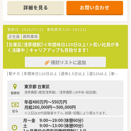
■定着率が高く、新卒の3年定着率は93％、5年定着率は89%で
詳細を見る
お問い合わせ
す。
■手厚い研修制度が魅力！他、、産前産後休暇・育児休暇後も完
備！復帰したママさん薬剤師も多くいらっしゃいます！
更新日：
2026/07/22
薬剤師求人ID：
583231
正社員
調剤薬局
【台東区/浅草橋駅】≪年間休日120日以上！≫若い社員が多
く活躍中♪キャリアアップも目指せます！
検討リストに追加
駅チカ
年間休日120日以上
週休2.5日以上
週32h以上
新卒可
ブ
東京都 台東区
浅草橋駅 (都営浅草線)／浅草橋駅 (JR中央・総武線)
勤務地
年収480万円～550万円
月給260,000円～500,000円
給与
※上記は30代経験者モデル、経験・役職により異なります。
月～金 9:00～19:00（休憩60分）
土 9:00～13:00（休憩00分）
1ヶ月単位の変形労働時間制により