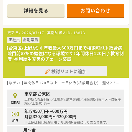
■内科・外科・眼科・小児科・精神科など総合科目に対応しており、
オンライン服薬指導を通じて全国の患者様へ対応しています。
詳細を見る
お問い合わせ
【募集背景と求める人物像について】
■DXの新規事業として2024年2月にオープンしたオンライン特
化型薬局のため、長期的に活躍いただける正社員を定期採用して
更新日：
2026/07/17
薬剤師求人ID：
18873
います。
■現在の開局時間（月～土9:00～18:00）だけでなく、将来的な月
正社員
調剤薬局
～日祝9:00～20:00の開局時間に対応可能な方を優先的に求めて
【台東区/上野駅】≪年収最大600万円まで相談可能≫総合病
います。
院門前のため勉強になる環境です！年間休日120日♪教育制
■ICTに抵抗のない方や、新しいオンライン服薬指導のシステム
度・福利厚生充実のチェーン薬局
に積極的に関わりたいという意欲的な薬剤師を歓迎していま
す。
検討リストに追加
【法人特徴について】
■全国43都道府県に687店舗を展開し、病医院専門の経営コンサ
駅チカ
年間休日120日以上
土日休み(相談可含む)
週休2.5日以上
ルティングを母体とする大手調剤チェーンです。
■健康サポート薬局の届出数も全国1位を誇り、地域医療への貢
東京都 台東区
献と「かかりつけ薬局・薬剤師」の実現を目指すビジョンを持って
上野駅 (JR山手線)／上野駅 (JR常磐線)／稲荷町駅 (東京メトロ銀座
勤務地
います。
線)／上野駅 (東
…
■医療機関の開業支援まで行うことで医薬連携を積極的に図っ
年収450万円～600万円
ており、医療機関との良好な関係性を構築しています。
月給320,000円～420,000円
給与
※上記は30代経験者モデル、経験・役職により異なります。
【想定される業務内容】
月～金
■オンライン服薬指導に特化し、自社開発のヘルスケアアプリ