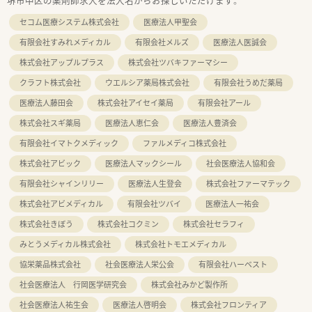
堺市中区の薬剤師求人を法人名からお探しいただけます。
セコム医療システム株式会社
医療法人甲聖会
有限会社すみれメディカル
有限会社メルズ
医療法人医誠会
株式会社アップルプラス
株式会社ツバキファーマシー
クラフト株式会社
ウエルシア薬局株式会社
有限会社うめだ薬局
医療法人藤田会
株式会社アイセイ薬局
有限会社アール
株式会社スギ薬局
医療法人恵仁会
医療法人豊済会
有限会社イマトクメディック
ファルメディコ株式会社
株式会社アビック
医療法人マックシール
社会医療法人協和会
有限会社シャインリリー
医療法人生登会
株式会社ファーマテック
株式会社アビメディカル
有限会社ツバイ
医療法人一祐会
株式会社きぼう
株式会社コクミン
株式会社セラフィ
みとうメディカル株式会社
株式会社トモエメディカル
協栄薬品株式会社
社会医療法人栄公会
有限会社ハーベスト
社会医療法人 行岡医学研究会
株式会社みかど製作所
社会医療法人祐生会
医療法人啓明会
株式会社フロンティア