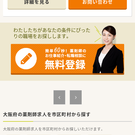
詳細を見る
お問い合わせ
＊------------------------------------------＊
（一般病床394床、特定集中治療室12床、HCU12床、総合周産期特
定集中治療室（母体・胎児）6床、新生児特定集中治療室12床、新生
【店舗情報と応需状況について】
児治療回復室8床、小児入院医療管理料 （A307）18床、緩和ケア
■泉北高速鉄道線の泉ヶ丘駅から徒歩で23分ほどの場所に位置
病棟15床）
しており、従業員向けに便利なマイカー通勤の相談も可能な店舗
わたしたちがあなたの条件にぴった
です。
◆診療科目
りの職場をお探しします。
■門前にある井上内科クリニックより内科や循環器科の処方箋
内科, 消化器科, 呼吸器科, 循環器科, 小児科, 産科, 婦人科, 整形外
を受けており、1日あたりの枚数は平均35枚となっています。
科, 脳外科, 泌尿器科, 眼科, 耳鼻科, 皮膚科, 形成外科, 外科, 精神
■地域に根ざしたかかりつけ薬局として、外来調剤をメインに扱
科,内分泌代謝内科,糖尿病内科,腫瘍内科,血液内科,リウマチ膠原
いながらドクターとの往診同行など手厚い在宅医療にも応じて
病内科,腎臓内科,肝臓胆嚢膵臓外科,乳腺外科,心臓血管外科,リハ
います。
ビリテーション科,緩和ケア内科,救急科,病理診断科
【想定される業務内容】
◆薬剤師数
■処方箋に基づく正確な調剤や監査をはじめ、患者様の健康をサ
薬剤師 常勤33名
ポートする丁寧な服薬指導や薬歴管理などの業務全般を行いま
す。
■内科や循環器科の処方にじっくりと向き合うほか、最新のICT
システムを活用して適切なフォローアップ服薬指導に注力しま
す。
■1人あたりの対応処方箋は1日20枚から30枚程度に抑えられて
いるため、業務に追われることなく自分のペースで進められま
大阪府の薬剤師求人を市区町村から探す
す。
大阪府の薬剤師求人を市区町村からお探しいただけます。
【職場環境と雰囲気】
■店舗には常勤薬剤師1名とパート1名が配属されており、常時1