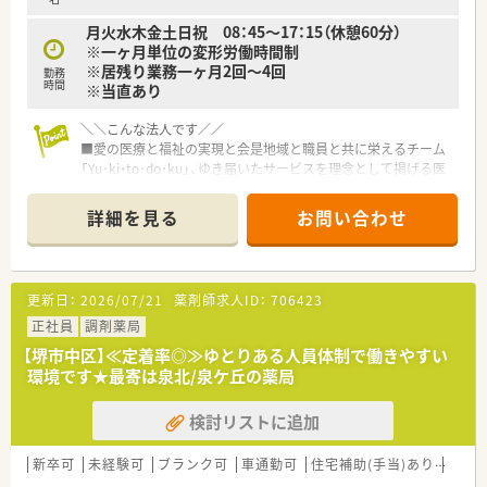
月火水木金土日祝 08：45～17：15（休憩60分）
※一ヶ月単位の変形労働時間制
※居残り業務一ヶ月2回～4回
勤務
時間
※当直あり
＼＼こんな法人です／／
■愛の医療と福祉の実現と会是地域と職員と共に栄えるチーム
「Yu･ki・to･do･ku」、ゆき届いたサービスを理念として掲げる医
療法人です。
■堺市～大阪南部に展開する医療法人で、昭和30年に開設され
詳細を見る
お問い合わせ
て以来、「愛の医療と福祉の実現」を基本理念とし、地域の皆さん
に「最高の医療を提供する」ために、「Excellent Hospital（最高の
病院）」を目指しております。
■救急医療、高度医療など、質の高い医療を提供しております。
更新日：
2026/07/21
薬剤師求人ID：
706423
■医療法人として定期的に新卒採用を行っているため、新人教
育、実習生の受け入れなど教育体制も整ったグループです。
正社員
調剤薬局
【堺市中区】≪定着率◎≫ゆとりある人員体制で働きやすい
＼＼こんな病院です／／
環境です★最寄は泉北/泉ケ丘の薬局
■最寄り駅は北野田駅もしくは泉ヶ丘駅ですが、どちらも車で
10～15分程度ですので、車通勤が便利です。
検討リストに追加
■堺市の基幹病院での貴重な正社員募集です！病院薬剤師として
しっかりしたキャリアを積んで頂けます。
■夜勤業務や残業対応はございますが、手当等で納得の給与も実
新卒可
未経験可
ブランク可
車通勤可
住宅補助(手当)あり
認定
現できます。