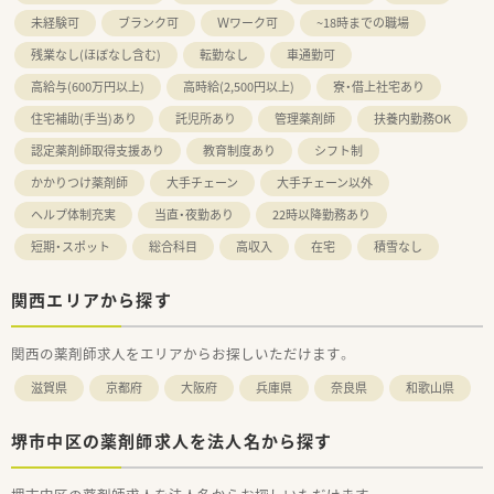
未経験可
ブランク可
Ｗワーク可
~18時までの職場
残業なし(ほぼなし含む)
転勤なし
車通勤可
高給与(600万円以上)
高時給(2,500円以上)
寮・借上社宅あり
住宅補助(手当)あり
託児所あり
管理薬剤師
扶養内勤務OK
認定薬剤師取得支援あり
教育制度あり
シフト制
かかりつけ薬剤師
大手チェーン
大手チェーン以外
ヘルプ体制充実
当直・夜勤あり
22時以降勤務あり
短期・スポット
総合科目
高収入
在宅
積雪なし
関西エリアから探す
関西の薬剤師求人をエリアからお探しいただけます。
滋賀県
京都府
大阪府
兵庫県
奈良県
和歌山県
堺市中区の薬剤師求人を法人名から探す