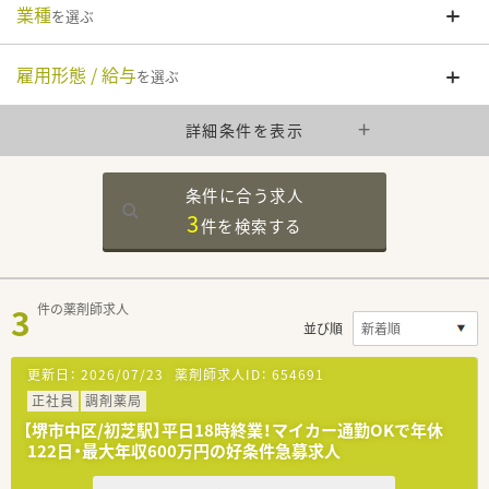
業種
を選ぶ
雇用形態 / 給与
を選ぶ
詳細条件を表示
条件に合う求人
3
件を
検索する
3
件の薬剤師求人
並び順
更新日：
2026/07/23
薬剤師求人ID：
654691
正社員
調剤薬局
【堺市中区/初芝駅】平日18時終業！マイカー通勤OKで年休
122日・最大年収600万円の好条件急募求人