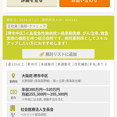
詳細を見る
お問い合わせ
講可能な研修も幅広く用意されています
■店舗で活躍する従業員、社外で活躍する従業員、将来経営幹部
となる従業員など、薬剤師として様々な活躍ができるフィールド
を用意されています
更新日：
2026/07/27
薬剤師求人ID：
496142
■総合薬剤師・調剤薬剤師（土日休み・19時までの勤務）どちらか
の働き方を選択できます
正社員
病院・クリニック
■調剤併設型だけでなく「医療モール・クリニック併設店舗」「敷
【堺市中区】≪高度急性期病院≫周産期医療、がん治療、救急
地内薬局」「訪問調剤特化型店舗」など様々な店舗を運営してい
医療の機能を持つ総合病院です。病院薬剤師としてスキル
ます
アップしたい方におすすめします！
■在宅医療にも積極的取り組んでおり「訪問調剤特化型店舗」を
50店舗以上、無菌調剤室は業界最多の51店舗設置しています
検討リストに追加
■「プラチナくるみん認定企業」「健康経営優良法人2023（大規模
法人部門）認定」等を取得し一人ひとりが働きやすい環境が整備
されています
週32h以上
新卒可
未経験可
車通勤可
住宅補助(手当)あり
託児
■充実した研修制度、人事制度、評価制度、キャリア支援制度等
があるのも特徴です
大阪府 堺市中区
北野田駅 (南海高野線)／泉ヶ丘駅 (南海泉北線)
勤務地
年収380万円～520万円
月給255,300円～295,300円
給与
※年収には当直、夜勤手当を含む
社会医療法人生長会
法人
ベルランド総合病院
名