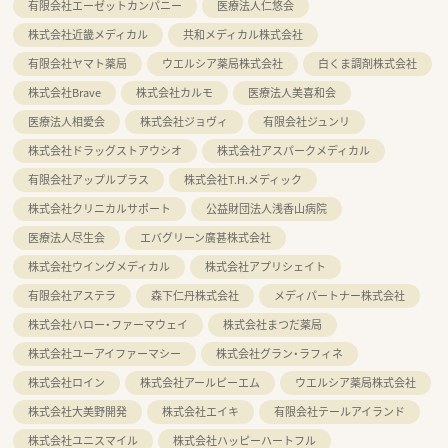
有限会社エーゼットカンパニー
医療法人仁悠会
株式会社近畿メディカル
共和メディカル株式会社
有限会社ヤマト薬局
ウエルシア薬局株式会社
白くま調剤株式会社
株式会社Brave
株式会社カルモ
医療法人美喜和会
医療法人相愛会
株式会社ジョヴィ
有限会社ジュンリ
株式会社ドラッグストアウシオ
株式会社アスパークメディカル
有限会社アップルプラス
株式会社T.H.メディック
株式会社クリニカルサポート
公益財団法人浅香山病院
医療法人尽生会
エバグリーン廣甚株式会社
株式会社ウイングメディカル
株式会社アプリシェイト
有限会社アステラ
森下仁丹株式会社
メディパートナー株式会社
株式会社ハロー・ファーマウェイ
株式会社まつだ薬局
株式会社ユーアイファーマシー
株式会社グラン・ラフィネ
株式会社ロイン
株式会社アールピーエム
ウエルシア薬局株式会社
株式会社大美野開発
株式会社エイキ
有限会社テールアイランド
株式会社ユニスマイル
株式会社ハッピーハートフル