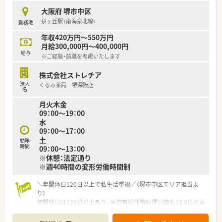
■薬剤部には30名以上の薬剤師が在籍しており、教育ノウハウ
大阪府 堺市中区
があるためしっかりとフォローして頂ける環境が整っておりま
泉ヶ丘駅 (南海泉北線)
勤務地
す。
年収420万円～550万円
＼＼休日や福利厚生について／／
月給300,000円～400,000円
■夏期休暇が7日付与されておりますので、メリハリをつけてお
給与
※ご経験・前職を考慮いたします
休みを取っていただけます。（年間休日114日）
■確定拠出年金、永年勤続表彰、住宅手当や診療費補助など、福
株式会社ストレチア
利厚生もしっかり整っております♪
法人
くるみ薬局 堺深阪店
名
≪業務内容≫
月火木金
・内用薬、外用薬の調剤、監査
09：00～19：00
・注射（抗がん剤、ＴＰＮ混注あり）
水
・製剤業務
09：00～17：00
・病棟業務（各病棟に病棟に薬剤師を配置しています）
土
・薬物血中濃度モニタリング（TDM）
勤務
時間
09：00～13：00
・医師への処方提案
※休憩：法定通り
・治験業務
※週40時間の変形労働時間制
・薬学生実習受け入れ
＼年間休日120日以上で私生活重視／（堺市中区エリア担当よ
り）
≪病院概要≫
年間休日は120日以上あり、平均有給休暇取得日数も13.6日と高
い実績を誇ります。残業も月平均8.8時間と少なく、仕事とプラ
◆病床数
イベートを無理なく両連させられます。
総病床数:477床