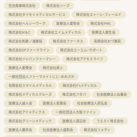
住吉商事株式会社
株式会社リープ
株式会社タイセイメディカルサービス
株式会社ストーン・フィールド
株式会社ヘルシーワーク
医療法人愛和会
株式会社PMC
株式会社M＆C
株式会社エイムメディカル
医療法人康生会
株式会社和歌ノ浦薬局
株式会社ファーネス
有限会社おづ薬局
株式会社EPファーマライン
株式会社エーエム・サポート
株式会社ジャパンファーマシー
株式会社アクセスライフ
医療法人愛賛会
株式会社真上
一般社団法人ファーマメイトにじ・おおさか
有限会社スマイルメディカル
株式会社Y'sメディカル
株式会社メディカルクルーズ
株式会社フタバ
社会医療法人仙養会
医療法人誠人会
医療法人若葉会
社会医療法人若弘会
株式会社アイメディクス
一般社団法人大阪ファイン
株式会社グリーンメディック
医療法人渡辺会
うえろく株式会社
医療法人藤井会
社会医療法人盛和会
株式会社リメディ