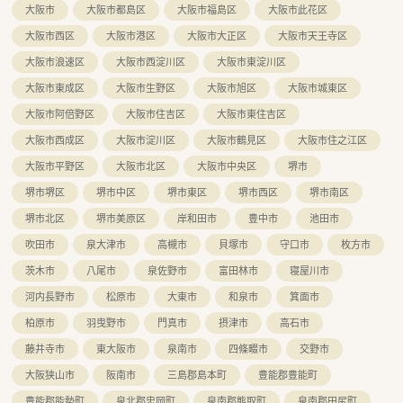
大阪市
大阪市都島区
大阪市福島区
大阪市此花区
名から2名体制による手厚い複数名運営を行っています。
■正社員の医療事務スタッフも2名配置されており、薬剤師が患
大阪市西区
大阪市港区
大阪市大正区
大阪市天王寺区
者様への服薬指導や対人業務に専念しやすいアットホームな職
大阪市浪速区
大阪市西淀川区
大阪市東淀川区
場です。
■スタッフの平均年齢は44.8歳、平均勤続年数は9.3年となって
大阪市東成区
大阪市生野区
大阪市旭区
大阪市城東区
おり、温和で落ち着いた薬剤師が集まり助け合っています。
大阪市阿倍野区
大阪市住吉区
大阪市東住吉区
大阪市西成区
大阪市淀川区
大阪市鶴見区
大阪市住之江区
大阪市平野区
大阪市北区
大阪市中央区
堺市
堺市堺区
堺市中区
堺市東区
堺市西区
堺市南区
堺市北区
堺市美原区
岸和田市
豊中市
池田市
吹田市
泉大津市
高槻市
貝塚市
守口市
枚方市
茨木市
八尾市
泉佐野市
富田林市
寝屋川市
河内長野市
松原市
大東市
和泉市
箕面市
柏原市
羽曳野市
門真市
摂津市
高石市
藤井寺市
東大阪市
泉南市
四條畷市
交野市
大阪狭山市
阪南市
三島郡島本町
豊能郡豊能町
豊能郡能勢町
泉北郡忠岡町
泉南郡熊取町
泉南郡田尻町