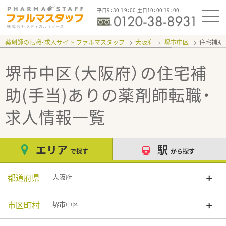
平日9：30-19：00 土日10：00-19：00
薬剤師の転職・求人サイト ファルマスタッフ
大阪府
堺市中区
住宅補助
堺市中区（大阪府）の住宅補
助(手当)あり
の薬剤師転職・
求人情報一覧
エリア
駅
で探す
から探す
都道府県
大阪府
市区町村
堺市中区