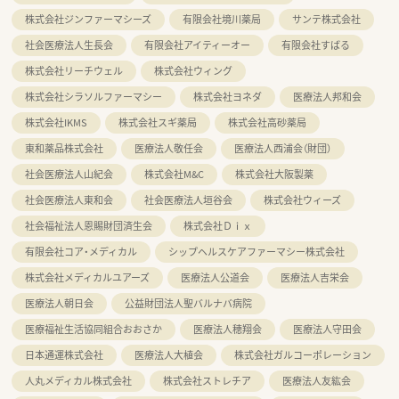
株式会社ジンファーマシーズ
有限会社境川薬局
サンテ株式会社
社会医療法人生長会
有限会社アイティーオー
有限会社すばる
株式会社リーチウェル
株式会社ウィング
株式会社シラソルファーマシー
株式会社ヨネダ
医療法人邦和会
株式会社IKMS
株式会社スギ薬局
株式会社高砂薬局
東和薬品株式会社
医療法人敬任会
医療法人西浦会（財団）
社会医療法人山紀会
株式会社M&C
株式会社大阪製薬
社会医療法人東和会
社会医療法人垣谷会
株式会社ウィーズ
社会福祉法人恩賜財団済生会
株式会社Ｄｉｘ
有限会社コア・メディカル
シップヘルスケアファーマシー株式会社
株式会社メディカルユアーズ
医療法人公道会
医療法人吉栄会
医療法人朝日会
公益財団法人聖バルナバ病院
医療福祉生活協同組合おおさか
医療法人穂翔会
医療法人守田会
日本通運株式会社
医療法人大植会
株式会社ガルコーポレーション
人丸メディカル株式会社
株式会社ストレチア
医療法人友紘会