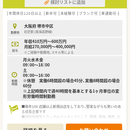
検討リストに追加
年間休日120日以上
新卒可
未経験可
ブランク可
車通勤可
高給与
大阪府 堺市中区
初芝駅 (南海高野線)
勤務地
年収410万円～600万円
月給270,000円～400,000円
給与
※ご経験や勤務地、スキル等による
月火水木金
09：00～18：00
土
09：00～16：00
※休憩 実働6時間超の場合45分、実働8時間超の場合
勤務
時間
60分
※上記時間内で週40時間を基本とする1ヶ月単位の変
形労働時間制勤務
■毎年100 店舗以上新規出店をしており、堅実ながらも勢いのあ
る成長企業です
■調剤併設型ドラッグのパイオニアとして、関東、東海、関西、北
陸・信州を中心に約1,700店舗以上を展開しています
■研修制度は様々なプランがあり、集合研修だけでなく任意で受