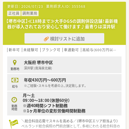
■患者様・お客様にとって「最も身近な医療人」として、地域医療
更新日：
2026/07/23
薬剤師求人ID：
355568
への貢献を掲げています。
■大手ならではの福利厚生、研修制度、資格支援制度が充実して
正社員
調剤薬局
います。
【堺市中区】≪18時まで≫大手DGSの調剤併設店舗！最新機
■残業手当はもちろん、家族手当の支給、また、育児休暇（子が2
器が導入されており安心して働けます♪最寄りは深井駅
歳に達するまで）・時短勤務（小学校入学まで）や、各種資格支援制
度もございます。
検討リストに追加
新卒可
未経験可
ブランク可
車通勤可
高給与(600万円以上)
教
大阪府 堺市中区
深井駅 (南海泉北線)
勤務地
年収430万円～600万円
※ご経験・スキルを考慮の上、決定致します。
給与
月～土
09：00～18：00（休憩60分）
※週40時間シフト制勤務
勤務
時間
※1ヶ月単位の変形労働時間制勤務
＼総合科目応需でスキルを高める／（堺市中区エリア担当より）
ベルランド総合病院の門前店舗として、多岐にわたる総合科目の