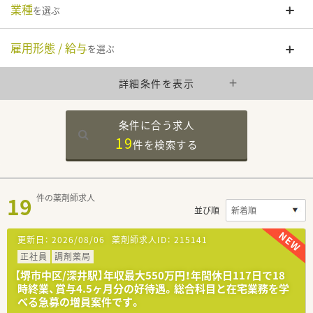
業種
を選ぶ
雇用形態 / 給与
を選ぶ
詳細条件を表示
条件に合う求人
19
件を
検索する
19
件の薬剤師求人
並び順
更新日：
2026/08/06
薬剤師求人ID：
215141
正社員
調剤薬局
【堺市中区/深井駅】年収最大550万円！年間休日117日で18
時終業、賞与4.5ヶ月分の好待遇。総合科目と在宅業務を学
べる急募の増員案件です。