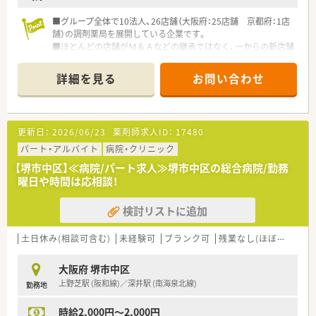
■グループ全体で10法人、26店舗（大阪府：25店舗 京都府：1店
舗）の調剤薬局を展開している企業です。
■ほとんどの店舗がＭ＆Ａなどの継承ではなく、一からの新店舗
となりますので、ドクターとの関係性も良好で、疑義照会をはじ
めとして連携が非常にとりやすくなっています。
詳細を見る
お問い合わせ
■ヘルプ体制が整っており、希望のお休みなども比較的取得しや
すい環境です。
■会社としても薬剤師様の生涯学習のバックアップをしており、
認定薬剤師取得のためのe-learningの受講補助がございます。
更新日：
2026/06/23
薬剤師求人ID：
17480
■各社長が過去MRをされており、その時のドクターとの繋がり
で、クリニック門前に多く開局しています。
パート・アルバイト
病院・クリニック
■薬剤師会に加入している薬局です！月1～2回の勉強会の実施！
【堺市中区】≪病院/パート求人≫堺市中区の総合病院/勤務
曜日や時間は応相談！
検討リストに追加
土日休み(相談可含む)
未経験可
ブランク可
残業なし(ほぼなし含む)
大阪府 堺市中区
上野芝駅 (阪和線)／深井駅 (南海泉北線)
勤務地
時給2,000円～2,000円