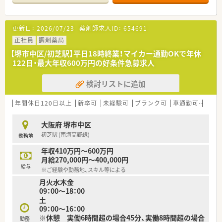
タッフも数名在籍して円滑な業務遂行を支えています。
【法人特徴について】
更新日：
2026/07/23
薬剤師求人ID：
654691
■大阪府内で11店舗を展開しており、病院門前での複雑な処方
経験や積極的な在宅医療への取り組みが可能な法人です。
正社員
調剤薬局
■ロボピック等の最新設備を導入し、薬剤師が対人業務に専念で
【堺市中区/初芝駅】平日18時終業！マイカー通勤OKで年休
きるよう間接業務には専任の助手を配置しています。
122日・最大年収600万円の好条件急募求人
■採用方針として人間性を最重視しているため社内の人間関係
が非常に良く、勤続20年以上のベテランも在籍しています。
検討リストに追加
【勤務実態について】
■平日の閉局時間は18時となっており、残業もほとんど発生し
年間休日120日以上
新卒可
未経験可
ブランク可
車通勤可
高給与
ないため育児や家庭との両立がしやすい勤務形態です。
■残業代は1分単位で支給されるクリーンな労務環境であり、サ
大阪府 堺市中区
ービス残業の心配がなく安心して業務に集中できます。
初芝駅 (南海高野線)
勤務地
■実質的な週の平均労働時間は約37時間程度と短めに設定され
ており、身体的な負担を抑えた無理のない勤務が叶います。
年収410万円～600万円
月給270,000円～400,000円
【こんな取り組みをしています】
給与
※ご経験や勤務地、スキル等による
■最新の調剤ロボットを導入することで業務効率化を図り、薬剤
月火水木金
師が本来の職能である対人業務に集中できる環境です。
09：00～18：00
■閉局後の電話対応は基幹店舗が一括して引き受けているため、
土
各店舗の薬剤師に過度な負担がかからない仕組みです。
09：00～16：00
■勉強会の後にお食事会を開催するなど横のつながりを大切に
※休憩 実働6時間超の場合45分、実働8時間超の場合
しており、他店舗のスタッフとも情報交換が容易です。
勤務