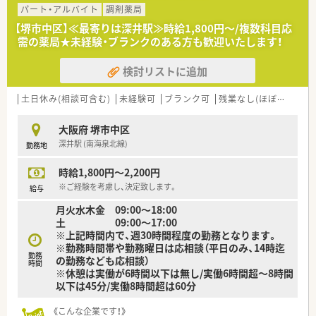
パート・アルバイト
調剤薬局
【堺市中区】≪最寄りは深井駅≫時給1,800円～/複数科目応
需の薬局★未経験・ブランクのある方も歓迎いたします！
検討リストに追加
土日休み(相談可含む)
未経験可
ブランク可
残業なし(ほぼなし含む)
大阪府 堺市中区
深井駅 (南海泉北線)
勤務地
時給1,800円～2,200円
※ご経験を考慮し、決定致します。
給与
月火水木金 09:00～18:00
土 09:00～17:00
※上記時間内で、週30時間程度の勤務となります。
※勤務時間帯や勤務曜日は応相談（平日のみ、14時迄
勤務
の勤務なども応相談）
時間
※休憩は実働が6時間以下は無し/実働6時間超～8時間
以下は45分/実働8時間超は60分
《こんな企業です！》