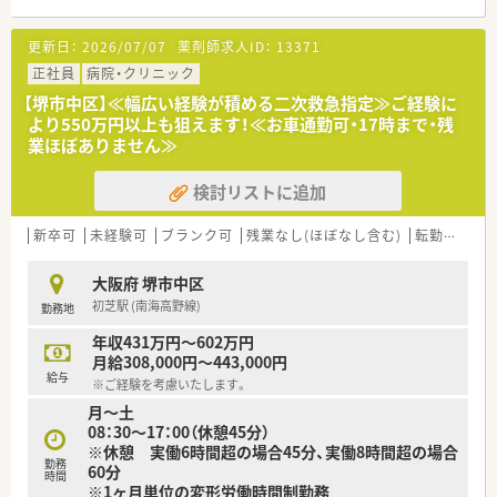
病院としてチーム医療には積極的に取り組んでいらっしゃいま
■指定の資格取得者には手当を支給するなど、頑張りを評価して
すので、ドクター・看護師・臨床検査技師・栄養士など、幅広い職
くれる風土があります。
更新日：
2026/07/07
薬剤師求人ID：
13371
種の方々と連携しながら業務に携われます！
≪こんな業務です≫
正社員
病院・クリニック
■入院患者様の調剤、監査、服薬指導 ※外来は院外処方
【堺市中区】≪幅広い経験が積める二次救急指定≫ご経験に
■注射混注（抗がん剤 ＴＰＮ）
より550万円以上も狙えます！≪お車通勤可・17時まで・残
■病棟業務（病棟専任者を配置しています）
業ほぼありません≫
■医薬品管理、医薬品情報管理
■各種委員会業務
検討リストに追加
※夜勤、当直業務はありません
新卒可
未経験可
ブランク可
残業なし(ほぼなし含む)
転勤なし
≪病院概要≫
大阪府 堺市中区
◆病床数
初芝駅 (南海高野線)
勤務地
総病床数:296床
（回復期リハ120床、地域包括ケア56床、障害者施設等60床、療養
年収431万円～602万円
病床60床）※透析ベッド:60床
月給308,000円～443,000円
給与
※ご経験を考慮いたします。
◆診療科目
月～土
内科, 循環器科, 消化器科, 眼科, 整形外科, 泌尿器科, 歯科, 脳外
08：30～17：00（休憩45分）
科, 皮膚科, 外科, 透析 ,リウマチ科,放射線科,リハビリテーション
※休憩 実働6時間超の場合45分、実働8時間超の場合
科,糖尿病内科,人工透析内科
勤務
60分
時間
※1ヶ月単位の変形労働時間制勤務
◆薬剤師数