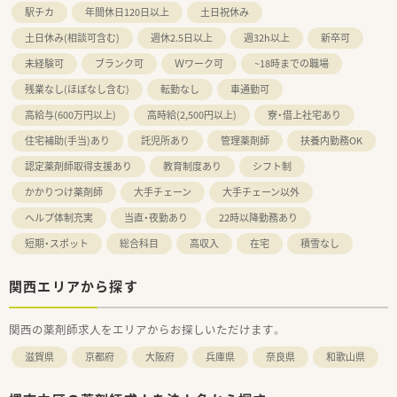
駅チカ
年間休日120日以上
土日祝休み
土日休み(相談可含む)
週休2.5日以上
週32h以上
新卒可
未経験可
ブランク可
Ｗワーク可
~18時までの職場
残業なし(ほぼなし含む)
転勤なし
車通勤可
高給与(600万円以上)
高時給(2,500円以上)
寮・借上社宅あり
住宅補助(手当)あり
託児所あり
管理薬剤師
扶養内勤務OK
認定薬剤師取得支援あり
教育制度あり
シフト制
かかりつけ薬剤師
大手チェーン
大手チェーン以外
ヘルプ体制充実
当直・夜勤あり
22時以降勤務あり
短期・スポット
総合科目
高収入
在宅
積雪なし
関西エリアから探す
関西の薬剤師求人をエリアからお探しいただけます。
滋賀県
京都府
大阪府
兵庫県
奈良県
和歌山県