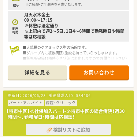
※ご経験・ご年齢等を考慮いたします。
給与
月火水木金土
09：00～17：15
※休憩は法定通り
勤務
※上記内で週2～5日、1日4～6時間で勤務曜日や時間
時間
等は応相談
■大規模のケアミックス型の病院です。
■グループ内に複数病院・施設を持っていらっしゃいます。
■託児所完備！（随時空き状況は変化しますのでお問合せ下さい）
小さいお子様のいらっしゃるママさん薬剤師の方も安心してお
勤めしていただけます。
詳細を見る
お問い合わせ
更新日：
2026/06/23
薬剤師求人ID：
534486
パート・アルバイト
病院・クリニック
【堺市中区】≪社保加入パート≫堺市中区の総合病院！週30
時間～、勤務曜日・時間は応相談！
検討リストに追加