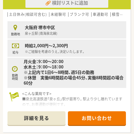
検討リストに追加
度もございます。
土日休み(相談可含む)
未経験可
ブランク可
車通勤可
積雪なし
大阪府 堺市中区
泉ヶ丘駅 (南海泉北線)
勤務地
時給2,000円～2,300円
※ご経験を考慮のうえ、決定いたします。
給与
月火金：9：00～20：00
水木土：9：00～18：00
※上記内で1日6～8時間、週5日の勤務
勤務
※休憩 実働6時間超の場合45分、実働8時間超の場合
時間
60分
<こんな薬局です>
■泉北高速鉄道「泉ヶ丘」駅が最寄り。駅より少し離れています
ので、お車通勤が便利です。
■同建物内のクリニックをメインに応需！
詳細を見る
お問い合わせ
<こんな企業です>
■全国で1,200店舗を超える調剤薬局・ドラッグストアを展開し
ています。