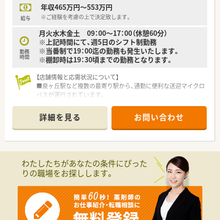
年収465万円～553万円
援し、働きやすい環境づくりを推進しています。
※ご経験を考慮の上で決定致します。
給与
月火水木金土 09：00～17：00（休憩60分）
※上記時間にて、週5日のシフト制勤務
※当番制で19：00迄の勤務も発生いたします。
勤務
時間
※棚卸時は19：30頃までの勤務となります。
【店舗情報と応需状況について】
■泉ヶ丘駅など複数の最寄り駅から、通勤に便利な送迎マイクロ
バスが運行されています。
■精神科を主軸に約7科目を応需する、病床数690床の精神科専
門病院です。
詳細を見る
お問い合わせ
■薬剤師は常勤7名が在籍しており、常時6～7名体制で日々の業
務にあたっています。
【募集背景と求める人物像について】
■今回は、今後の病院体制をより強化していくための、欠員補充
わたしたちがあなたの条件にぴった
による正社員募集です。
りの職場をお探しします。
■精神科領域でのご経験は問いませんので、これから専門性を高
めたい方を歓迎します。
■チームワークを大切にし、多職種と連携しながら業務に取り組
める方を求めています。
【職場環境と雰囲気】