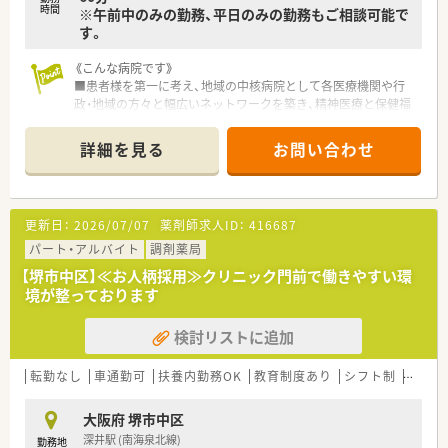
時間
※午前中のみの勤務、平日のみの勤務もご相談可能で
す。
《こんな病院です》
■患者様を第一に考え、地域の中核病院として各医療機関や行
政・地域の方々と幅広いネットワークを築き、精神医療と保健福
祉に貢献する質の高い医療サービスを提供しています。
■病床数約700床の精神科病院です。
詳細を見る
お問い合わせ
■外来は院外処方のため、入院患者様の調剤・服薬指導がメイン
となります。
■他職種連携も積極的に行っており、医師やコメディカルとの連
携も円滑です。
更新日：
2026/07/07
薬剤師求人ID：
416687
■20代～50代まで、幅広い年齢層の方が活躍しています。
■新卒を定期的に採用しており、OJTを中心に教育体制も整備さ
パート・アルバイト
調剤薬局
れています。また認定資格取得に必要な学会、研修制度も充実し
【堺市中区】≪お人柄採用≫クリニック門前で働きやすい環
ています。
境が整っております
検討リストに追加
転勤なし
車通勤可
扶養内勤務OK
教育制度あり
シフト制
大手チ
大阪府 堺市中区
深井駅 (南海泉北線)
勤務地