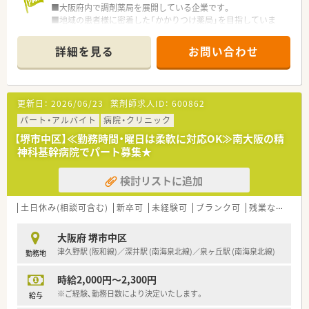
■大阪府内で調剤薬局を展開している企業です。
■地域の患者様に密着した「かかりつけ薬局」を目指していま
す！
■「患者様個人にあったおくすり指導を行うため」・「薬剤師とし
詳細を見る
お問い合わせ
ての医学知識・薬学知識の更なる取得、技術の向上のため」に独
自のソフトウェアを開発しています。
更新日：
2026/06/23
薬剤師求人ID：
600862
パート・アルバイト
病院・クリニック
【堺市中区】≪勤務時間・曜日は柔軟に対応OK≫南大阪の精
神科基幹病院でパート募集★
検討リストに追加
土日休み(相談可含む)
新卒可
未経験可
ブランク可
残業なし(ほぼなし含む)
大阪府 堺市中区
津久野駅 (阪和線)／深井駅 (南海泉北線)／泉ヶ丘駅 (南海泉北線)
勤務地
時給2,000円～2,300円
※ご経験、勤務日数により決定いたします。
給与