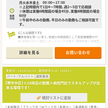
月火水木金土 09：00～17：00
※上記時間内で1日4～7時間、週2～5日で応相談
※休憩は実働6時間超の場合45分、実働8時間超の場合
60分
勤務
時間
※午前中のみの勤務、平日のみの勤務もご相談可能で
す。
《こんな病院です》
■患者様を第一に考え、地域の中核病院として各医療機関や行
政・地域の方々と幅広いネットワークを築き、精神医療と保健福
祉に貢献する質の高い医療サービスを提供しています。
■病床数約700床の精神科病院です。
詳細を見る
お問い合わせ
■外来は院外処方のため、入院患者様の調剤・服薬指導がメイン
となります。
■他職種連携も積極的に行っており、医師やコメディカルとの連
携も円滑です。
更新日：
2026/06/23
薬剤師求人ID：
184821
■20代～50代まで、幅広い年齢層の方が活躍しています。
■新卒を定期的に採用しており、OJTを中心に教育体制も整備さ
パート・アルバイト
調剤薬局
れています。また認定資格取得に必要な学会、研修制度も充実し
【堺市中区】≪18時迄の勤務≫病院門前でスキルアップが出
ています。
来る環境です！
《こんな方にオススメ》
検討リストに追加
■ゆとりある人員配置で、ゆったりとお仕事されたい方
■ご家庭との両立の為、夜遅くまでの勤務が難しい方（夜診勤務
なし♪）
未経験可
ブランク可
Ｗワーク可
転勤なし
車通勤可
教育制度あり