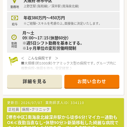
大阪府 堺市中区
■大手企業ならではの社員持株制度、福利厚生が充実していま
上野芝駅 (阪和線)／深井駅 (南海泉北線)
勤務地
す。
年収380万円～450万円
※ご経験・スキルを考慮の上、面接後に決定いたします。
給与
月～土
09：00～17：15（休憩60分）
※週5日シフト勤務を基本とする。
勤務
時間
※1ヶ月単位の変形労働時間制
＜ こんな病院です ＞
■大規模（約1000床）ケアミックス型の病院です。グループ内に
複数病院・施設を持ち、安定経営♪
■外来患者数は1日100名ほど。院内処方のため、幅広い科目の
処方箋を診ながら経験を積んでいくことが出来る環境です！（内
詳細を見る
お問い合わせ
科・外科・整形外科・眼科・リハビリテーション科・放射線診断科・
麻酔科・歯科口腔外科）
■薬剤師は16名在籍しており、平均年齢は30代後半。薬局長は
50代後半の女性がお勤めです。事務員さんも5名在籍しており、
更新日：
2026/07/07
薬剤師求人ID：
334110
しっかり人員配置されていて安心です♪
■チーム医療として、カンファレンス・回診・ラウンド等の活動に
正社員
病院・クリニック
参加することも出来ます！（感染制御チーム・栄養サポートチー
【堺市中区】南海泉北線深井駅から徒歩6分！マイカー通勤も
ム・緩和ケアチーム）ドクターや看護師など他職種の方々と協力
OK≪夜勤当直なし・休憩90分≫新築移転した綺麗な病院で
し合って患者様のことを考えられるため、やりがいにも繋がりま