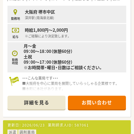
■ご自宅から車通勤をお考えの方
大阪府 堺市中区
深井駅 (南海泉北線)
勤務地
時給1,800円～2,000円
※ご経験により決定致します。
給与
月～金
09：00～18：00（休憩60分）
土祝
勤務
09：00～17：00（休憩60分）
時間
※お時間帯・曜日・日数はご相談ください。
・・・こんな薬局です・・・
■大阪府を中心に薬局を展開していらっしゃる企業様です。
■本町に本社があります。
■労務管理もきちんとしていらっしゃる企業様です。
詳細を見る
お問い合わせ
更新日：
2026/06/23
薬剤師求人ID：
587061
派遣
調剤薬局