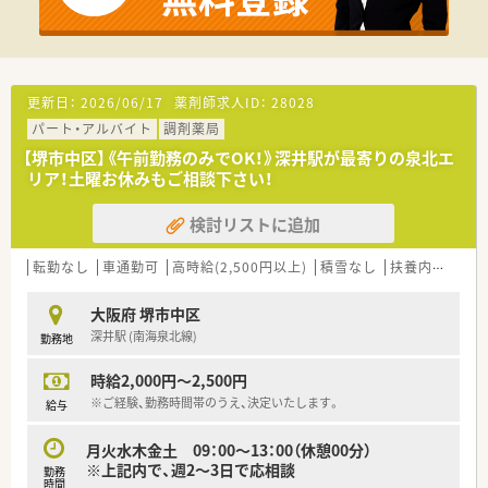
■薬剤師が7名在籍しており、ゆとりある人員配置で落ち着いて
業務に取り組めます。
■20代から50代まで幅広い年齢層が活躍中で、結束力が高くチ
ームワークが良い職場です。
■新卒を定期的に採用しており、OJTを中心に未経験からでも学
更新日：
2026/06/17
薬剤師求人ID：
28028
べる環境が整っています。
パート・アルバイト
調剤薬局
【こんな方にオススメ】
【堺市中区】《午前勤務のみでOK！》深井駅が最寄りの泉北エ
■未経験からでも、精神科の専門知識を深く学びたいという意欲
リア！土曜お休みもご相談下さい！
のある方に最適です。
■年間休日124日で当直もないため、家庭との両立を目指す方に
検討リストに追加
おすすめです。
■ゆとりある人員配置のもと、患者様一人ひとりとじっくり向き
転勤なし
車通勤可
高時給(2,500円以上)
積雪なし
扶養内勤務OK
合いたい方です。
大阪府 堺市中区
深井駅 (南海泉北線)
勤務地
時給2,000円～2,500円
※ご経験、勤務時間帯のうえ、決定いたします。
給与
月火水木金土 09：00～13：00（休憩00分）
※上記内で、週2～3日で応相談
勤務
時間