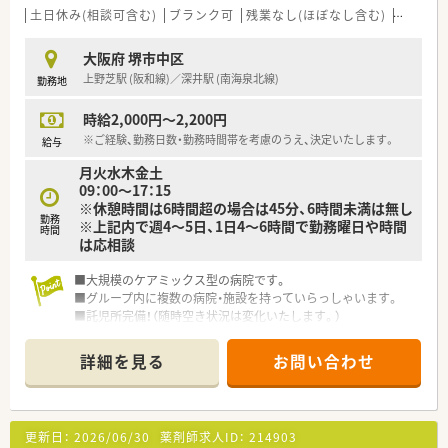
土日休み(相談可含む)
ブランク可
残業なし(ほぼなし含む)
転勤な
大阪府 堺市中区
上野芝駅 (阪和線)／深井駅 (南海泉北線)
勤務地
時給2,000円～2,200円
※ご経験、勤務日数・勤務時間帯を考慮のうえ、決定いたします。
給与
月火水木金土
09：00～17：15
※休憩時間は6時間超の場合は45分、6時間未満は無し
勤務
※上記内で週4～5日、1日4～6時間で勤務曜日や時間
時間
は応相談
■大規模のケアミックス型の病院です。
■グループ内に複数の病院・施設を持っていらっしゃいます。
■託児所完備！（随時空き状況は変化いたします。）
詳細を見る
お問い合わせ
更新日：
2026/06/30
薬剤師求人ID：
214903