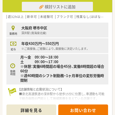
検討リストに追加
週32h以上
新卒可
未経験可
ブランク可
残業なし(ほぼなし含む)
大阪府 堺市中区
深井駅 (南海泉北線)
勤務地
年収430万円～550万円
※ご面接後、ご経験により、面接後に決定いたします。
給与
月～金 09：00～18：00
土 09：00～17：00
※休憩：実働6時間超の場合45分、実働8時間超の場合
60分
勤務
時間
※週40時間のシフト制勤務・1ヶ月単位の変形労働時
間制
【店舗情報と応需状況について】
■泉北高速鉄道の深井駅から徒歩15分に位置し、車通勤も可能
で総合病院の門前として地域医療を支えている店舗です。
■応需科目は内科や脳外科、透析など多岐にわたる総合科目であ
り、1日の処方箋枚数は平均80枚程度となっています。
詳細を見る
お問い合わせ
■薬剤師は常勤2名とパート2名の体制で運営しており、事務ス