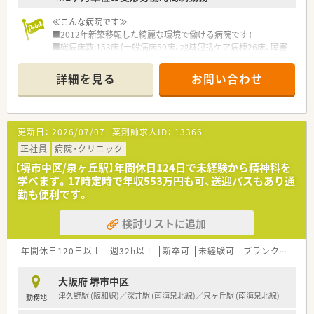
薬剤師 常勤14名 パート2名
≪こんな病院です≫
■2012年新築移転した綺麗な環境で働ける病院です！
■総病床数:153床（一般病床50床、地域包括ケア病棟26床、障害
者病棟77床）のケアミックス病院です。
■二次救急病院として急性期で入院される患者様の治療、地域包
詳細を見る
お問い合わせ
括ケア病棟での在宅復帰支援、障害者施設等病棟で長期的な療養
が必要な患者を受け入れを行っています。
■病院での診療だけでなく、病気の早期発見のための健康診断、
ご自宅で療養されている方のために訪問診療や訪問看護・訪問リ
更新日：
2026/07/07
薬剤師求人ID：
13366
ハビリなど、包括的なサービスを提供しています。
■大きな病院ではございませんが、複数の診療科を経験すること
正社員
病院・クリニック
ができます。
【堺市中区/泉ヶ丘駅】年間休日124日で未経験から精神科を
学べます。17時定時で年収553万円も可、送迎バスもあり通
≪業務内容≫
勤も便利です。
■入院患者様の調剤、監査、服薬指導 ※外来は院外処方
■注射払い出し（混注業務無し）
検討リストに追加
■病棟業務
■医薬品管理、医薬品情報管理
■持参薬管理
年間休日120日以上
週32h以上
新卒可
未経験可
ブランク可
転
■各種委員会業務
大阪府 堺市中区
≪おすすめポイント≫
津久野駅 (阪和線)／深井駅 (南海泉北線)／泉ヶ丘駅 (南海泉北線)
勤務地
■4週8休できちんとお休みがとれます。
■「地域密着型」「ライフバランス重視」「仕事と子育の両立」を支