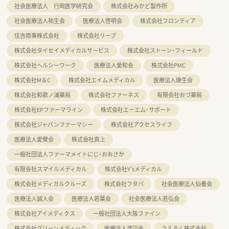
社会医療法人 行岡医学研究会
株式会社みかど製作所
社会医療法人祐生会
医療法人啓明会
株式会社フロンティア
住吉商事株式会社
株式会社リープ
株式会社タイセイメディカルサービス
株式会社ストーン・フィールド
株式会社ヘルシーワーク
医療法人愛和会
株式会社PMC
株式会社M＆C
株式会社エイムメディカル
医療法人康生会
株式会社和歌ノ浦薬局
株式会社ファーネス
有限会社おづ薬局
株式会社EPファーマライン
株式会社エーエム・サポート
株式会社ジャパンファーマシー
株式会社アクセスライフ
医療法人愛賛会
株式会社真上
一般社団法人ファーマメイトにじ・おおさか
有限会社スマイルメディカル
株式会社Y'sメディカル
株式会社メディカルクルーズ
株式会社フタバ
社会医療法人仙養会
医療法人誠人会
医療法人若葉会
社会医療法人若弘会
株式会社アイメディクス
一般社団法人大阪ファイン
株式会社グリーンメディック
医療法人渡辺会
うえろく株式会社