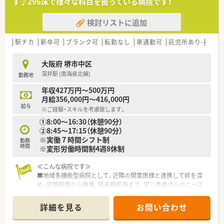
す♪296床で様々な科目を扱っている病院です！
す★
■託児所も完備！（※随時空き状況は変化しますので、お問合せ下
検討リストに追加
さい）小さいお子さんのいらっしゃるママ薬剤師さんも安心して
勤務スタートできます。
■1回300円の社食があります♪その他にも福利厚生充実してお
駅チカ
新卒可
ブランク可
転勤なし
車通勤可
託児所あり
積雪
り、そちらも魅力のひとつです！
大阪府 堺市中区
＜ 充実の教育制度 ＞
深井駅 (南海泉北線)
勤務地
■新人研修として、入職時の全体研修や病院新人研修など、まず
は病院薬剤師として基本的な業務がすべて対応できるように指
年収427万円～500万円
導してもらえます。調剤～病棟服薬指導まで幅広い業務をしっ
月給356,000円～416,000円
かりと学んでいくことが出来ます。
給与
※ご経験・スキルを考慮致します。
■その後はチーム医療などの専門的な業務に携わっていくこと
①8:00～16:30（休憩90分）
が出来ます。各種委員会活動に参加出来たりと、他職種の方々と
②8:45～17:15（休憩90分）
の連携も発生しながら薬剤師として一段とスキルアップしてい
※実働７時間シフト制
くことが出来ます！
勤務
時間
※変形労働時間制4週8休制
■外部研修、学術大会、グループ病院で開催される勉強会や医局
カンファレンスへの参加なども出来、学べる環境の幅広さはピカ
イチ★
≪こんな病院です≫
■地域多機能型病院として、近隣の開業医様と連携して絆を深
＜ こんな方におすすめ！ ＞
め、初期医療から療養、終末期医療まで、常に患者さんのニーズ
【研修をしっかり受けていきたい方】
にお応えできる病院を目指しています。
新人研修や勉強会などだけでなく、スキルアップ研修なども実施
■地域包括ケア病棟をもち、地域の中核を担う病院です。
詳細を見る
お問い合わせ
していただけますので、継続的に学び続けられる環境です！
■外部研修、内部研修、院内研修会を積極的に行うなど薬剤師資
【他職種との連携に興味のある方】
格のバックアップ体制は万全です。