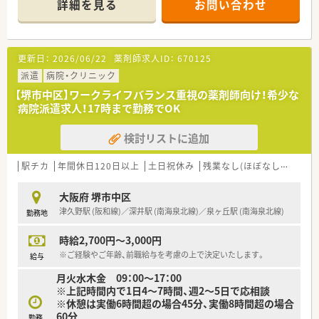
詳細を見る
お問い合わせ
月水金 09：00～18：00（休憩60分）
※上記以外の曜日のご勤務ご希望あれば追加もOK！
【応需科目】内科,循環器科,消化器科,透析,外科,脳外科,整形外科,
眼科,皮膚科,泌尿器科,心療内科,歯科
更新日：
2026/06/22
薬剤師求人ID：
670125
【応需枚数】80枚/日
【人員体制】
派遣
病院・クリニック
薬剤師 常勤2名、パート2名 常時2〜3名
【堺市中区】ワークライフバランス重視の薬剤師向け！希少な
事務数名
病院派遣求人！17時まで勤務でOK
********************************
検討リストに追加
＼手厚いサポートが魅力のファルマスタッフ／
■万全のサポート体制：2名体制で担当がつきしっかりサポート！
■各種保険を完備：社会保険(週20時間以上)/雇用保険/薬剤師賠
駅チカ
年間休日120日以上
土日祝休み
残業なし(ほぼなし含む)
高
償責任保険
■充実の休暇制度：有給休暇(6ヶ月以上勤務)、夏季休暇、慶弔休
大阪府 堺市中区
暇など
津久野駅 (阪和線)／深井駅 (南海泉北線)／泉ヶ丘駅 (南海泉北線)
勤務地
ご希望条件に合わせて求人をお探しします！
時給2,700円～3,000円
まずはお気軽にお問い合わせください。
※ご経験やご年齢、前職給与を考慮の上で決定いたします。
給与
月火水木金 09：00～17：00
※上記時間内で1日4～7時間、週2～5日で応相談
※休憩は実働6時間超の場合45分、実働8時間超の場合
60分
勤務