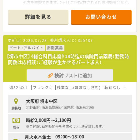
処方を経験できます。2ヶ月に1回実施される疾患別勉強会など、
大手ならではの充実した教育体制も魅力です。
＊------------------------------------------＊
詳細を見る
お問い合わせ
【店舗情報と応需状況について】
■南海泉北線の深井駅からバスで15分ほどの場所に位置してお
り、従業員向けにお車での快適なマイカー通勤も認められている
店舗です。
更新日：
2026/07/23
薬剤師求人ID：
355487
■地域の基幹病院であるベルランド総合病院の門前に構えてお
り、多岐にわたる総合科目の処方箋を1日あたり約43枚応需して
パート・アルバイト
調剤薬局
います。
【堺市中区】《総合科目応需》18時迄の病院門前薬局！勤務時
■広域の総合科目に触れる面対応の薬局として高い応需力をも
間数は応相談！ご経験が生かせるパート求人！
つだけでなく、外来調剤と並行して居宅や施設への在宅業務も実
施しています。
検討リストに追加
【想定される業務内容】
■処方箋に基づく正確な調剤や入念な監査をはじめ、患者様の健
週32h以上
ブランク可
残業なし(ほぼなし含む)
転勤なし
車通勤
康を支える丁寧な服薬指導や薬歴管理などの業務全般を行いま
す。
大阪府 堺市中区
■併設店ならではの業務として、OTC医薬品の販売相談や各種サ
北野田駅 (南海高野線)／深井駅 (南海泉北線)
勤務地
プリメント、第一類医薬品に関するカウンセリングも担当しま
す。
時給2,000円～2,100円
■地域の医療機関や介護関係者と連携を図りながら、居宅や高齢
者施設への定期的な訪問、お薬の配達などの在宅業務に携わりま
※ご経験、勤務時間帯を考慮のうえ、決定致します。
給与
す。
月火水木金土 09：00～18：00