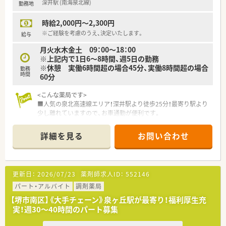
深井駅 (南海泉北線)
勤務地
時給2,000円～2,300円
※ご経験を考慮のうえ、決定いたします。
給与
月火水木金土 09：00～18：00
※上記内で1日6～8時間、週5日の勤務
※休憩 実働6時間超の場合45分、実働8時間超の場合
勤務
時間
60分
<こんな薬局です>
■人気の泉北高速線エリア！深井駅より徒歩25分！最寄り駅より
少し離れていますので、お車通勤が便利です。
■精神科、施設在宅をメインに応需！
■常時5名体制の複数名体制で安心！
詳細を見る
お問い合わせ
<こんな企業です>
■全国で1,200店舗を超える調剤薬局・ドラッグストアを展開し
ています。
更新日：
2026/07/23
薬剤師求人ID：
552146
■患者様・お客様にとって「最も身近な医療人」として、地域医療
への貢献を掲げています。
パート・アルバイト
調剤薬局
■大手ならではの福利厚生、研修制度、資格支援制度が充実して
【堺市南区】《大手チェーン》泉ヶ丘駅が最寄り！福利厚生充
います。
実！週30～40時間のパート募集
■残業手当はもちろん、家族手当の支給、また、育児休暇（子が2
歳に達するまで）・時短勤務（小学校入学まで）や、各種資格支援制