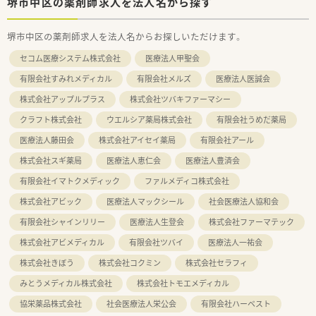
堺市中区の薬剤師求人を法人名から探す
堺市中区の薬剤師求人を法人名からお探しいただけます。
セコム医療システム株式会社
医療法人甲聖会
有限会社すみれメディカル
有限会社メルズ
医療法人医誠会
株式会社アップルプラス
株式会社ツバキファーマシー
クラフト株式会社
ウエルシア薬局株式会社
有限会社うめだ薬局
医療法人藤田会
株式会社アイセイ薬局
有限会社アール
株式会社スギ薬局
医療法人恵仁会
医療法人豊済会
有限会社イマトクメディック
ファルメディコ株式会社
株式会社アビック
医療法人マックシール
社会医療法人協和会
有限会社シャインリリー
医療法人生登会
株式会社ファーマテック
株式会社アビメディカル
有限会社ツバイ
医療法人一祐会
株式会社きぼう
株式会社コクミン
株式会社セラフィ
みとうメディカル株式会社
株式会社トモエメディカル
協栄薬品株式会社
社会医療法人栄公会
有限会社ハーベスト