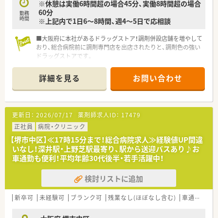
※休憩は実働6時間超の場合45分、実働8時間超の場合
【職場環境と雰囲気】
60分
勤務
■大手企業ならではの低い離職率を強みに、店舗には20代の若
時間
※上記内で1日6～8時間、週4～5日で応相談
手から60代のベテランまで幅広い世代が和気あいあいと活躍し
ています。
■大阪府に本社があるドラッグストア！調剤併設店舗を増やして
■エリアマネージャーのほかに急な応援に対応できるラウンダ
おり、総合病院前に調剤専門店を出店されたりと、調剤色の強い
ーが20名以上在籍しており、急なお休みの際にも安心の体制で
ドラッグストアです。
す。
■今後、調剤薬局店舗を新規・併設化で増やしていく為、人員体
■常時3名から4名の薬剤師と1名から2名の調剤事務を配置する
制を強化しています。
手厚い複数名体制を敷いており、安心して業務に集中できます。
詳細を見る
お問い合わせ
■カウンセリングに力をいれており、お客様・患者様とのコミュ
ニケーションを重視されています。
■1人あたりの処方箋枚数は約20枚ほど！ゆとりをもってお仕事
していただけます。
更新日：
2026/07/17
薬剤師求人ID：
17479
■レセコンセンターを開設し、レセコン入力などをセンター化
し、一括で行うことにより、各店舗の医療事務を削減し、事務の
正社員
病院・クリニック
方の効率化も行っています。
【堺市中区】≪17時15分まで！総合病院求人≫経験値UP間違
■ラウンダーで応援できる薬剤師様が20名以上おり、別でエリ
いなし！深井駅・上野芝駅最寄り、駅から送迎バスあり♪お
アマネージャーもいますので、急なお休み等にはしっかりと対応
車通勤も便利！平均年齢30代後半・若手活躍中！
していただけます。
■調剤薬局とＯＴＣは分離申請しているため、調剤薬局の開局時
検討リストに追加
間に合わせての勤務になります。
■年齢層は非常に離職率が低い事もあり、新卒の20代～60代と
幅広いご年齢層の方がご活躍されています。
新卒可
未経験可
ブランク可
残業なし(ほぼなし含む)
車通勤可
■残業代も1分単位でつくため、サービス残業がないよう、会社
としても取り組んでいます。