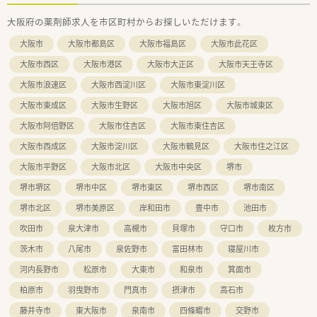
大阪府の薬剤師求人を市区町村からお探しいただけます。
大阪市
大阪市都島区
大阪市福島区
大阪市此花区
大阪市西区
大阪市港区
大阪市大正区
大阪市天王寺区
大阪市浪速区
大阪市西淀川区
大阪市東淀川区
大阪市東成区
大阪市生野区
大阪市旭区
大阪市城東区
大阪市阿倍野区
大阪市住吉区
大阪市東住吉区
大阪市西成区
大阪市淀川区
大阪市鶴見区
大阪市住之江区
大阪市平野区
大阪市北区
大阪市中央区
堺市
堺市堺区
堺市中区
堺市東区
堺市西区
堺市南区
堺市北区
堺市美原区
岸和田市
豊中市
池田市
吹田市
泉大津市
高槻市
貝塚市
守口市
枚方市
茨木市
八尾市
泉佐野市
富田林市
寝屋川市
河内長野市
松原市
大東市
和泉市
箕面市
柏原市
羽曳野市
門真市
摂津市
高石市
藤井寺市
東大阪市
泉南市
四條畷市
交野市