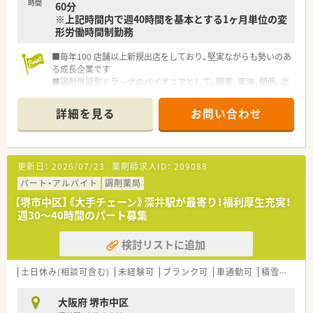
時間
60分
※上記時間内で週40時間を基本とする1ヶ月単位の変
形労働時間制勤務
■毎年100 店舗以上新規出店をしており、堅実ながらも勢いのあ
る成長企業です
■調剤併設型ドラッグのパイオニアとして、関東、東海、関西、北
陸・信州を中心に約1,700店舗以上を展開しています
■研修制度は様々なプランがあり、集合研修だけでなく任意で受
詳細を見る
お問い合わせ
講可能な研修も幅広く用意されています
■店舗で活躍する従業員、社外で活躍する従業員、将来経営幹部
となる従業員など、薬剤師として様々な活躍ができるフィールド
を用意されています
更新日：
2026/07/23
薬剤師求人ID：
209088
■総合薬剤師・調剤薬剤師（土日休み・19時までの勤務）どちらか
の働き方を選択できます
パート・アルバイト
調剤薬局
■調剤併設型だけでなく「医療モール・クリニック併設店舗」「敷
【堺市中区】《大手チェーン》深井駅が最寄り！福利厚生充実！
地内薬局」「訪問調剤特化型店舗」など様々な店舗を運営してい
週30～40時間のパート募集
ます
■在宅医療にも積極的取り組んでおり「訪問調剤特化型店舗」を
検討リストに追加
50店舗以上、無菌調剤室は業界最多の51店舗設置しています
■「プラチナくるみん認定企業」「健康経営優良法人2023（大規模
法人部門）認定」等を取得し一人ひとりが働きやすい環境が整備
土日休み(相談可含む)
未経験可
ブランク可
車通勤可
積雪なし
されています
■充実した研修制度、人事制度、評価制度、キャリア支援制度等
大阪府 堺市中区
があるのも特徴です