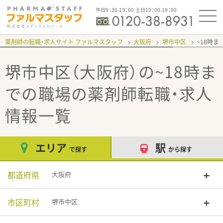
平日9：30-19：00 土日10：00-19：00
薬剤師の転職・求人サイト ファルマスタッフ
大阪府
堺市中区
~18時
堺市中区（大阪府）の~18時ま
での職場
の薬剤師転職・求人
情報一覧
エリア
駅
で探す
から探す
都道府県
大阪府
市区町村
堺市中区