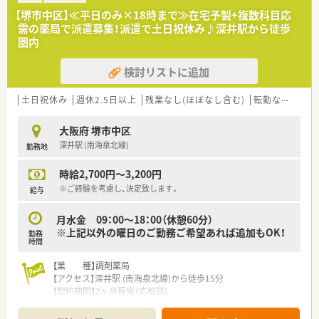
【堺市中区】≪平日のみ×18時まで≫在宅予製+複数科目応
需の薬局で派遣募集！派遣で土日祝休み♪深井駅から徒歩
圏内
検討リストに追加
土日祝休み
週休2.5日以上
残業なし(ほぼなし含む)
転勤なし
車通
大阪府 堺市中区
深井駅 (南海泉北線)
勤務地
時給2,700円～3,200円
※ご経験を考慮し、決定致します。
給与
月水金 09：00～18：00（休憩60分）
※上記以外の曜日のご勤務ご希望あれば追加もOK！
勤務
時間
【業 種】調剤薬局
【アクセス】深井駅 (南海泉北線)から徒歩15分
【契約期間】2ヶ月程度（応相談）
【想定時給】2,700～3,200円
【勤務時間】