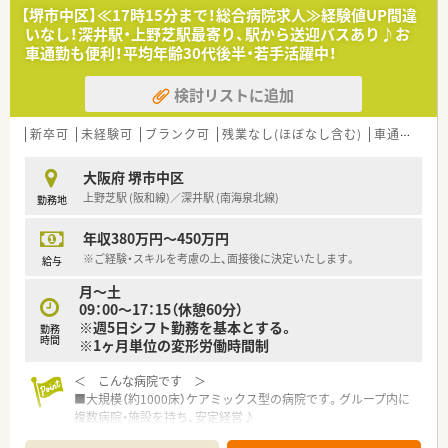
【堺市中区】≪17時15分まで！総合病院求人≫経験値UP間違
いなし！深井駅・上野芝駅最寄り、駅から送迎バスあり♪お
車通勤も便利！平均年齢30代後半・若手活躍中！
検討リストに追加
新卒可
未経験可
ブランク可
残業なし(ほぼなし含む)
車通勤可
大阪府 堺市中区
上野芝駅 (阪和線)／深井駅 (南海泉北線)
勤務地
年収380万円～450万円
※ご経験・スキルを考慮の上、面接後に決定いたします。
給与
月～土
09：00～17：15（休憩60分）
※週5日シフト勤務を基本とする。
勤務
時間
※1ヶ月単位の変形労働時間制
＜ こんな病院です ＞
■大規模（約1000床）ケアミックス型の病院です。グループ内に
複数病院・施設を持ち、安定経営♪
■外来患者数は1日100名ほど。院内処方のため、幅広い科目の