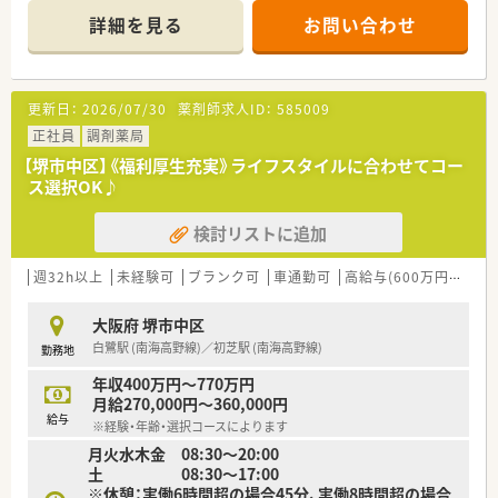
■研修制度は様々なプランがあり、集合研修だけでなく任意で受
詳細を見る
お問い合わせ
講可能な研修も幅広く用意されています
■店舗で活躍する従業員、社外で活躍する従業員、将来経営幹部
となる従業員など、薬剤師として様々な活躍ができるフィールド
を用意されています
更新日：
2026/07/30
薬剤師求人ID：
585009
■総合薬剤師・調剤薬剤師（土日休み・19時までの勤務）どちらか
の働き方を選択できます
正社員
調剤薬局
■調剤併設型だけでなく「医療モール・クリニック併設店舗」「敷
【堺市中区】《福利厚生充実》ライフスタイルに合わせてコー
地内薬局」「訪問調剤特化型店舗」など様々な店舗を運営してい
ス選択OK♪
ます
■在宅医療にも積極的取り組んでおり「訪問調剤特化型店舗」を
検討リストに追加
50店舗以上、無菌調剤室は業界最多の51店舗設置しています
■「プラチナくるみん認定企業」「健康経営優良法人2023（大規模
法人部門）認定」等を取得し一人ひとりが働きやすい環境が整備
週32h以上
未経験可
ブランク可
車通勤可
高給与(600万円以上)
されています
■充実した研修制度、人事制度、評価制度、キャリア支援制度等
大阪府 堺市中区
があるのも特徴です
白鷺駅 (南海高野線)／初芝駅 (南海高野線)
勤務地
年収400万円～770万円
月給270,000円～360,000円
給与
※経験・年齢・選択コースによります
月火水木金 08:30〜20:00
土 08:30〜17:00
※休憩：実働6時間超の場合45分、実働8時間超の場合