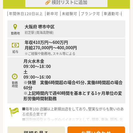
検討リストに追加
年間休日120日以上
新卒可
未経験可
ブランク可
車通勤可
高給与
大阪府 堺市中区
初芝駅 (南海高野線)
勤務地
年収410万円～600万円
月給270,000円～400,000円
給与
※ご経験や勤務地、スキル等による
月火水木金
09：00～18：00
土
09：00～16：00
※休憩 実働6時間超の場合45分、実働8時間超の場合
勤務
時間
60分
※上記時間内で週40時間を基本とする1ヶ月単位の変
形労働時間制勤務
■毎年100 店舗以上新規出店をしており、堅実ながらも勢いのあ
る成長企業です
■調剤併設型ドラッグのパイオニアとして、関東、東海、関西、北
陸・信州を中心に約1,700店舗以上を展開しています
■研修制度は様々なプランがあり、集合研修だけでなく任意で受