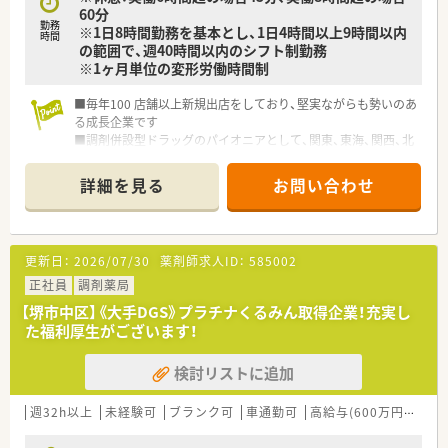
60分
勤務
※1日8時間勤務を基本とし、1日4時間以上9時間以内
時間
の範囲で、週40時間以内のシフト制勤務
※1ヶ月単位の変形労働時間制
■毎年100 店舗以上新規出店をしており、堅実ながらも勢いのあ
る成長企業です
■調剤併設型ドラッグのパイオニアとして、関東、東海、関西、北
陸・信州を中心に約1,700店舗以上を展開しています
■研修制度は様々なプランがあり、集合研修だけでなく任意で受
詳細を見る
お問い合わせ
講可能な研修も幅広く用意されています
■店舗で活躍する従業員、社外で活躍する従業員、将来経営幹部
となる従業員など、薬剤師として様々な活躍ができるフィールド
を用意されています
更新日：
2026/07/30
薬剤師求人ID：
585002
■総合薬剤師・調剤薬剤師（土日休み・19時までの勤務）どちらか
の働き方を選択できます
正社員
調剤薬局
■調剤併設型だけでなく「医療モール・クリニック併設店舗」「敷
【堺市中区】《大手DGS》プラチナくるみん取得企業！充実し
地内薬局」「訪問調剤特化型店舗」など様々な店舗を運営してい
た福利厚生がございます！
ます
■在宅医療にも積極的取り組んでおり「訪問調剤特化型店舗」を
検討リストに追加
50店舗以上、無菌調剤室は業界最多の51店舗設置しています
■「プラチナくるみん認定企業」「健康経営優良法人2023（大規模
法人部門）認定」等を取得し一人ひとりが働きやすい環境が整備
週32h以上
未経験可
ブランク可
車通勤可
高給与(600万円以上)
されています
■充実した研修制度、人事制度、評価制度、キャリア支援制度等