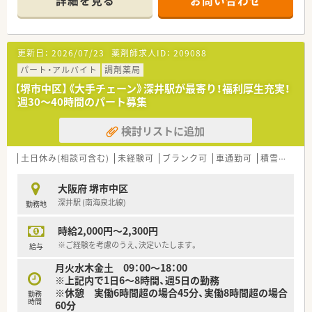
詳細を見る
お問い合わせ
講可能な研修も幅広く用意されています
■店舗で活躍する従業員、社外で活躍する従業員、将来経営幹部
となる従業員など、薬剤師として様々な活躍ができるフィールド
を用意されています
更新日：
2026/07/23
薬剤師求人ID：
209088
■総合薬剤師・調剤薬剤師（土日休み・19時までの勤務）どちらか
の働き方を選択できます
パート・アルバイト
調剤薬局
■調剤併設型だけでなく「医療モール・クリニック併設店舗」「敷
【堺市中区】《大手チェーン》深井駅が最寄り！福利厚生充実！
地内薬局」「訪問調剤特化型店舗」など様々な店舗を運営してい
週30～40時間のパート募集
ます
■在宅医療にも積極的取り組んでおり「訪問調剤特化型店舗」を
検討リストに追加
50店舗以上、無菌調剤室は業界最多の51店舗設置しています
■「プラチナくるみん認定企業」「健康経営優良法人2023（大規模
法人部門）認定」等を取得し一人ひとりが働きやすい環境が整備
土日休み(相談可含む)
未経験可
ブランク可
車通勤可
積雪なし
されています
■充実した研修制度、人事制度、評価制度、キャリア支援制度等
大阪府 堺市中区
があるのも特徴です
深井駅 (南海泉北線)
勤務地
時給2,000円～2,300円
※ご経験を考慮のうえ、決定いたします。
給与
月火水木金土 09：00～18：00
※上記内で1日6～8時間、週5日の勤務
※休憩 実働6時間超の場合45分、実働8時間超の場合
勤務
時間
60分