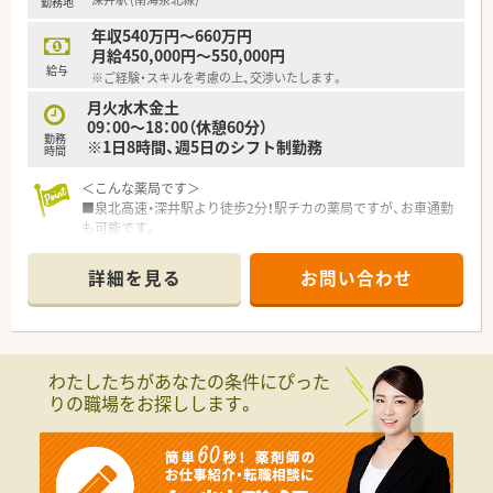
勤務地
もこれから身につけていきたい！というお気持ちの方が活躍でき
る環境です。
年収540万円～660万円
月給450,000円～550,000円
＼ こんな方におすすめ ／
給与
※ご経験・スキルを考慮の上、交渉いたします。
■人とのコミュニケーションに積極的な方
■在宅業務に興味・関心がある方
月火水木金土
09：00～18：00（休憩60分）
勤務
※1日8時間、週5日のシフト制勤務
時間
＜こんな薬局です＞
■泉北高速・深井駅より徒歩2分！駅チカの薬局ですが、お車通勤
も可能です。
■在宅専門店舗となり、施設約10施設（計330名程度）、個人在宅
2件の在宅の取り扱いがございます。
詳細を見る
お問い合わせ
■施設在宅増加による増員募集となります。
＜こんな法人です＞
■介護施設を運営している企業のグループ会社となり、関連施設
の在宅業務を請け負っておられます。
わたしたちがあなたの条件にぴった
■大阪府に3店舗の調剤薬局を運営しています。
りの職場をお探しします。
■設立は2016年とまだ新しい企業です。
■施設との関係性もしっかり構築しており、他業種の方と密にコ
ンタクトを取っているため、往診同行も必須ではなく、それぞれ
のペース配分で業務が出来る環境となっております。
■オンコール対応は交代で行っておりますので、メリハリをつけ