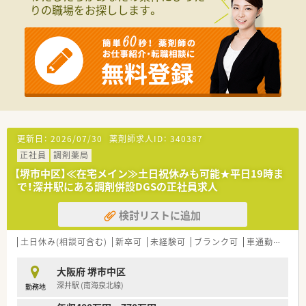
りの職場をお探しします。
■調剤併設型だけでなく「医療モール・クリニック併設店舗」「敷
地内薬局」「訪問調剤特化型店舗」など様々な店舗を運営してい
ます
■在宅医療にも積極的取り組んでおり「訪問調剤特化型店舗」を
50店舗以上、無菌調剤室は業界最多の51店舗設置しています
■「プラチナくるみん認定企業」「健康経営優良法人2023（大規模
法人部門）認定」等を取得し一人ひとりが働きやすい環境が整備
されています
■充実した研修制度、人事制度、評価制度、キャリア支援制度等
があるのも特徴です
更新日：
2026/07/30
薬剤師求人ID：
340387
正社員
調剤薬局
【堺市中区】≪在宅メイン≫土日祝休みも可能★平日19時ま
で！深井駅にある調剤併設DGSの正社員求人
検討リストに追加
土日休み(相談可含む)
新卒可
未経験可
ブランク可
車通勤可
高給
大阪府 堺市中区
深井駅 (南海泉北線)
勤務地