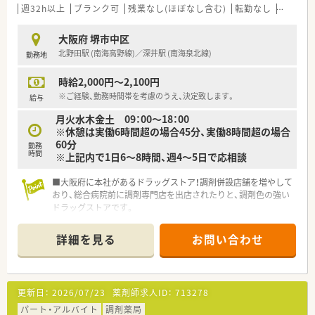
■処方箋に基づく正確な調剤や入念な監査をはじめ、患者様の健
週32h以上
ブランク可
残業なし(ほぼなし含む)
転勤なし
車通勤
康を支える丁寧な服薬指導や薬歴管理などの業務全般を行いま
す。
大阪府 堺市中区
■併設店ならではの業務として、OTC医薬品の販売相談や各種サ
北野田駅 (南海高野線)／深井駅 (南海泉北線)
勤務地
プリメント、第一類医薬品に関するカウンセリングも担当しま
す。
時給2,000円～2,100円
■地域の医療機関や介護関係者と連携を図りながら、居宅や高齢
者施設への定期的な訪問、お薬の配達などの在宅業務に携わりま
※ご経験、勤務時間帯を考慮のうえ、決定致します。
給与
す。
月火水木金土 09：00～18：00
※休憩は実働6時間超の場合45分、実働8時間超の場合
【職場環境と雰囲気】
60分
勤務
■大手企業ならではの低い離職率を強みに、店舗には20代の若
時間
※上記内で1日6～8時間、週4～5日で応相談
手から60代のベテランまで幅広い世代が和気あいあいと活躍し
ています。
■大阪府に本社があるドラッグストア！調剤併設店舗を増やして
■エリアマネージャーのほかに急な応援に対応できるラウンダ
おり、総合病院前に調剤専門店を出店されたりと、調剤色の強い
ーが20名以上在籍しており、急なお休みの際にも安心の体制で
ドラッグストアです。
す。
■今後、調剤薬局店舗を新規・併設化で増やしていく為、人員体
■常時3名から4名の薬剤師と1名から2名の調剤事務を配置する
制を強化しています。
手厚い複数名体制を敷いており、安心して業務に集中できます。
詳細を見る
お問い合わせ
■カウンセリングに力をいれており、お客様・患者様とのコミュ
ニケーションを重視されています。
■1人あたりの処方箋枚数は約20枚ほど！ゆとりをもってお仕事
していただけます。
更新日：
2026/07/23
薬剤師求人ID：
713278
■レセコンセンターを開設し、レセコン入力などをセンター化
し、一括で行うことにより、各店舗の医療事務を削減し、事務の
パート・アルバイト
調剤薬局