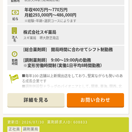
勤務地
年収400万円～770万円
月給293,000円～486,000円
給与
※経験・年齢・選択コースによります
株式会社スギ薬局
法人
スギ薬局 堺大野芝南店
名
[総合薬剤師] 開局時間に合わせてシフト制勤務
[調剤薬剤師] 9:00～19:00内の勤務
勤務
時間
※変形労働時間制（実働1日平均8時間勤務）
■毎年100 店舗以上新規出店をしており、堅実ながらも勢いのあ
る成長企業です
■調剤併設型ドラッグのパイオニアとして、関東、東海、関西、北
陸・信州を中心に約1,700店舗以上を展開しています
■研修制度は様々なプランがあり、集合研修だけでなく任意で受
詳細を見る
お問い合わせ
講可能な研修も幅広く用意されています
■店舗で活躍する従業員、社外で活躍する従業員、将来経営幹部
となる従業員など、薬剤師として様々な活躍ができるフィールド
を用意されています
更新日：
2026/07/30
薬剤師求人ID：
608833
■総合薬剤師・調剤薬剤師（土日休み・19時までの勤務）どちらか
の働き方を選択できます
正社員
調剤薬局