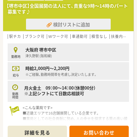
方の効率化も行っています。
【堺市中区】全国展開の法人にて、貴重な9時～14時のパート
■ラウンダーで応援できる薬剤師様が20名以上おり、別でエリ
募集です♪
アマネージャーもいますので、急なお休み等にはしっかりと対応
していただけます。
検討リストに追加
■調剤薬局とＯＴＣは分離申請しているため、調剤薬局の開局時
間に合わせての勤務になります。
■年齢層は非常に離職率が低い事もあり、新卒の20代～60代と
駅チカ
ブランク可
Ｗワーク可
車通勤可
積雪なし
扶養内勤務OK
幅広いご年齢層の方がご活躍されています。
■残業代も1分単位でつくため、サービス残業がないよう、会社
大阪府 堺市中区
としても取り組んでいます。
津久野駅 (阪和線)
勤務地
■大手企業ならではの社員持株制度、福利厚生が充実していま
す。
時給2,000円～2,200円
※ご経験、勤務時間帯を考慮し決定いたします。
給与
月火金土 09：00～14：00（休憩00分）
※上記シフトにて日数応相談可
勤務
時間
<こんな薬局です>
■近畿エリアで16店舗展開している企業です。
■薬局としての社会貢献に努め、人の幸せを探求する質の高い接
客、情報提供を心がけておられます。
■店舗毎に立地、開局時間が働きやすさを象徴しており、定着率
詳細を見る
お問い合わせ
の高い薬局です。