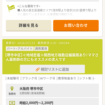
<こんな薬局です>
■人気の泉北高速線エリア！深井駅より徒歩25分！最寄り駅より
少し離れていますので、お車通勤が便利です。
■精神科、施設在宅をメインに応需！
■常時5名体制の複数名体制で安心！
詳細を見る
お問い合わせ
<こんな企業です>
■全国で1,200店舗を超える調剤薬局・ドラッグストアを展開し
ています。
更新日：
2026/07/23
薬剤師求人ID：
189284
■患者様・お客様にとって「最も身近な医療人」として、地域医療
への貢献を掲げています。
パート・アルバイト
調剤薬局
■大手ならではの福利厚生、研修制度、資格支援制度が充実して
【堺市中区】≪地域密着≫関西地方複数店舗展開あり！ママさ
います。
ん薬剤師の方にもオススメの求人です
■残業手当はもちろん、家族手当の支給、また、育児休暇（子が2
歳に達するまで）・時短勤務（小学校入学まで）や、各種資格支援制
検討リストに追加
度もございます。
未経験可
ブランク可
Ｗワーク可
教育制度あり
シフト制
大手チ
大阪府 堺市中区
北野田駅 (南海高野線)
勤務地
時給2,000円～2,200円