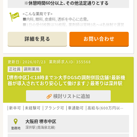
※休憩時間60分以上、その他法定通りとする
<こんな薬局です>
■内科, 眼科, 皮膚科, 透析を中心に応需。
■1日の受付枚数は70枚程。薬剤師は常時3名～4名体制で運営
しています。
■マイカー通勤可能です！
詳細を見る
お問い合わせ
■近隣の総合病院からの処方箋も対応しています。
<こんな方にオススメ>
■家族やプライベートを大事にしながら働きたい方
更新日：
2026/07/23
薬剤師求人ID：
355568
■キャリアを磨きたい方
■企業の安定性を重視したい方
正社員
調剤薬局
■お車通勤を希望される方
【堺市中区】≪18時まで≫大手DGSの調剤併設店舗！最新機
■未経験から保険調剤にチャレンジをしたい方
器が導入されており安心して働けます♪最寄りは深井駅
<こんな会社です>
検討リストに追加
■株式会社ファーコスと株式会社ミックが合併して新たに設立
された調剤薬局チェーンです。
■設立は2022年4月！スズケングループにおける全国規模の調剤
新卒可
未経験可
ブランク可
車通勤可
高給与(600万円以上)
教
薬局チェーンとなります。
■2社が培ってきたノウハウと企業の良さを融合し、より安定し
大阪府 堺市中区
た経営基盤から、成長スピードを加速させていきます。
深井駅 (南海泉北線)
勤務地
■正社員には全国・広域・都道府県限定・自宅通勤の4コースをご
用意！