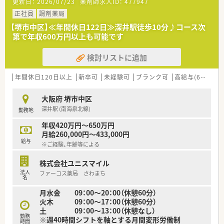
更新日：
2026/07/23
薬剤師求人ID：
477947
への貢献を掲げています。
■大手ならではの福利厚生、研修制度、資格支援制度が充実して
正社員
調剤薬局
います。
【堺市中区】≪年間休日122日≫深井駅徒歩10分♪コース次
■残業手当はもちろん、家族手当の支給、また、育児休暇（子が2
第で年収600万円以上も可能です
歳に達するまで）・時短勤務（小学校入学まで）や、各種資格支援制
度もございます。
検討リストに追加
年間休日120日以上
新卒可
未経験可
ブランク可
高給与(600万円以上)
大阪府 堺市中区
深井駅 (南海泉北線)
勤務地
年収420万円～650万円
月給260,000円～433,000円
給与
※ご経験、年齢等による
株式会社ユニスマイル
法人
ファーコス薬局 さわまち
名
月水金 09：00～20：00（休憩60分）
火木 09：00～17：00（休憩60分）
土 09：00～13：00（休憩なし）
勤務
※週40時間シフトを軸とする月間変形労働制
時間