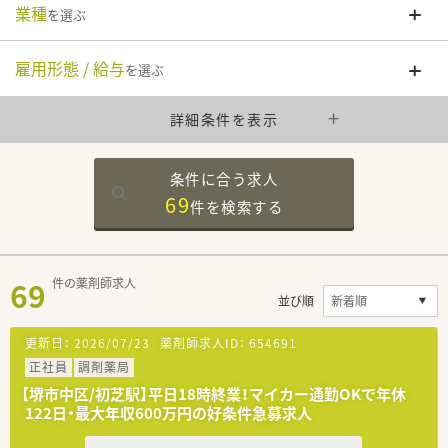
業種
を選ぶ
雇用形態 / 給与
を選ぶ
詳細条件を表示
条件に合う求人
69
件を
検索する
69
件の薬剤師求人
並び順
更新日：
2026/07/23
薬剤師求人ID：
654691
正社員
調剤薬局
【堺市中区/初芝駅】平日18時終業！マイカー通勤OKで年休
122日・最大年収600万円の好条件急募求人