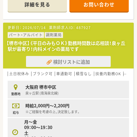
処方箋を診ながら経験を積んでいくことが出来る環境です！（内
詳細を見る
お問い合わせ
科・外科・整形外科・眼科・リハビリテーション科・放射線診断科・
麻酔科・歯科口腔外科）
■薬剤師は16名在籍しており、平均年齢は30代後半。薬局長は
50代後半の女性がお勤めです。事務員さんも5名在籍しており、
更新日：
2026/07/14
薬剤師求人ID：
487927
しっかり人員配置されていて安心です♪
■チーム医療として、カンファレンス・回診・ラウンド等の活動に
パート・アルバイト
調剤薬局
参加することも出来ます！（感染制御チーム・栄養サポートチー
【堺市中区】《平日のみもＯＫ》勤務時間数は応相談！泉ヶ丘
ム・緩和ケアチーム）ドクターや看護師など他職種の方々と協力
駅が最寄り！内科メインの薬局です
し合って患者様のことを考えられるため、やりがいにも繋がりま
す★
検討リストに追加
■託児所も完備！（※随時空き状況は変化しますので、お問合せ下
さい）小さいお子さんのいらっしゃるママ薬剤師さんも安心して
勤務スタートできます。
土日祝休み
ブランク可
車通勤可
積雪なし
扶養内勤務OK
教育制
■1回300円の社食があります♪その他にも福利厚生充実してお
り、そちらも魅力のひとつです！
大阪府 堺市中区
泉ヶ丘駅 (南海泉北線)
勤務地
＜ 充実の教育制度 ＞
■新人研修として、入職時の全体研修や病院新人研修など、まず
時給2,000円～2,200円
は病院薬剤師として基本的な業務がすべて対応できるように指
導してもらえます。調剤～病棟服薬指導まで幅広い業務をしっ
※ご経験を考慮の上、決定致します。
給与
かりと学んでいくことが出来ます。
月～金
■その後はチーム医療などの専門的な業務に携わっていくこと
09：00～19：30
が出来ます。各種委員会活動に参加出来たりと、他職種の方々と
土
の連携も発生しながら薬剤師として一段とスキルアップしてい