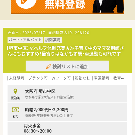
た勤務が可能です。
■外来での対面業務はほぼございませんが、その分施設の患者様
やケアマネージャーの方などと密にコンタクトを取り、チームプ
レーで患者様の回復を目指しています。
■すべての店舗が18時までの営業時間なのが特徴で、プライベ
ートとの両立もしやすくなっております。
更新日：
2026/07/17
薬剤師求人ID：
208120
■外来に左右されずスケジュールを立てながらのお仕事となり
パート・アルバイト
調剤薬局
ますので、お休みなどの融通が通りやすい環境です。
■40時間の固定残業を含む給与となりますが、全社の平均残業
【堺市中区】≪ヘルプ体制充実★≫子育て中のママ薬剤師さ
時間は月20時間を超える事は殆どございません。
んにもおすすめ！最寄りはなかもず駅・車通勤も可能です
■県外から就職される方には借り上げ社宅制度のご用意がござ
います。
検討リストに追加
＜こんな方にオススメ＞
未経験可
ブランク可
Ｗワーク可
転勤なし
車通勤可
教育制度あり
■在宅業務に注力したい方
■高年収をご希望の方
大阪府 堺市中区
なかもず駅 (大阪メトロ御堂筋線)
勤務地
時給2,000円～2,200円
※経験・年齢等を考慮いたします
給与
月火水金
08：30～20：00