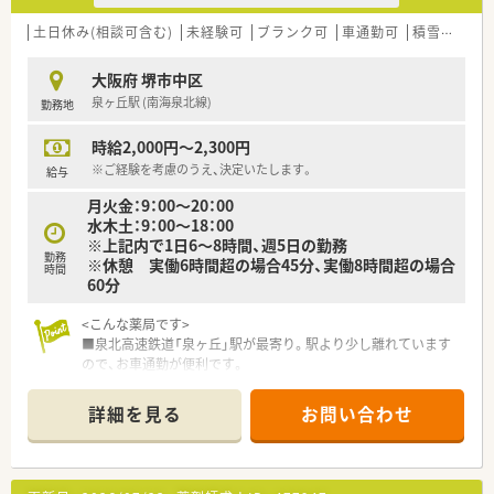
土日休み(相談可含む)
未経験可
ブランク可
車通勤可
積雪なし
大阪府 堺市中区
泉ヶ丘駅 (南海泉北線)
勤務地
時給2,000円～2,300円
※ご経験を考慮のうえ、決定いたします。
給与
月火金：9：00～20：00
水木土：9：00～18：00
※上記内で1日6～8時間、週5日の勤務
勤務
※休憩 実働6時間超の場合45分、実働8時間超の場合
時間
60分
<こんな薬局です>
■泉北高速鉄道「泉ヶ丘」駅が最寄り。駅より少し離れています
ので、お車通勤が便利です。
■同建物内のクリニックをメインに応需！
詳細を見る
お問い合わせ
<こんな企業です>
■全国で1,200店舗を超える調剤薬局・ドラッグストアを展開し
ています。
■患者様・お客様にとって「最も身近な医療人」として、地域医療