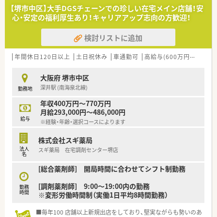
■調剤併設型だけでなく「医療モール・クリニック併設店舗」「敷
【堺市中区】大手DGSチェーンでの珍しい在宅メイン店舗！安
地内薬局」「訪問調剤特化型店舗」など様々な店舗を運営してい
心・安定の福利厚生あり！キャリアアップ志向の方歓迎！
ます
■在宅医療にも積極的取り組んでおり「訪問調剤特化型店舗」を
検討リストに追加
50店舗以上、無菌調剤室は業界最多の51店舗設置しています
■「プラチナくるみん認定企業」「健康経営優良法人2023（大規模
法人部門）認定」等を取得し一人ひとりが働きやすい環境が整備
年間休日120日以上
土日祝休み
車通勤可
高給与(600万円以上)
認
されています
■充実した研修制度、人事制度、評価制度、キャリア支援制度等
大阪府 堺市中区
があるのも特徴です
深井駅 (南海泉北線)
勤務地
年収400万円～770万円
月給293,000円～486,000円
給与
※経験・年齢・選択コースによります
株式会社スギ薬局
法人
スギ薬局 在宅調剤センター堺店
名
[総合薬剤師] 開局時間に合わせてシフト制勤務
[調剤薬剤師] 9:00～19:00内の勤務
勤務
時間
※変形労働時間制（実働1日平均8時間勤務）
■毎年100 店舗以上新規出店をしており、堅実ながらも勢いのあ