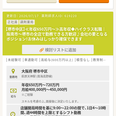
■全店舗に電子マネーやPaypayを導入されており、現代に合わ
せた店舗づくりに取り組んでいます。
更新日：
2026/07/17
薬剤師求人ID：
619220
<こんな方々が活躍中>
■従業員の50%が20代～30代と、若い世代の方も活躍している
正社員
調剤薬局
調剤薬局です。
【堺市中区】≪年収650万円～≫高年収◆ハイクラス転職｜
■入社3年でエリアマネージャーになる方もおられ、33歳で役員
阪南市～堺市の全店で勤務できる方歓迎♪会社の要となる
になられている方もおり、希望があれば様々なポジションでご活
ポジション！お休みはしっかり確保できます
躍して頂けます。
■事務ピッキングに非常に注力しておられ、事務さんにしっかり
検討リストに追加
とサポートしていただけます。
<求める人物像>
未経験可
車通勤可
高給与(600万円以上)
積雪なし
教育制度あり
■ご経験やスキルも勿論重要ですが、なによりお人柄重視！
皆さんと円滑にコミュニケーションをとっていただける方を求
大阪府 堺市中区
めておられます。
萩原天神駅 (南海高野線)
勤務地
<ヘルプ体制充実>
年収650万円～720万円
■ヘルプ体制が整っており、ラウンダー勤務者が地域に関係なく
月給400,000円～450,000円
応援して下さるので、急なお休みなどにも対応していただけま
※ご経験
す。
給与
スキルを考慮の上、面接後に決定いたします。
<メリハリ勤務が可能>
店舗開局時間を基に9:00～22:00の間で、1日4～10時
■管理者の方も有休消化を積極的に行っていますので、有休消化
間、週44時間を上限とするシフト勤務
率80%近くと、有休取得しやすい環境です。