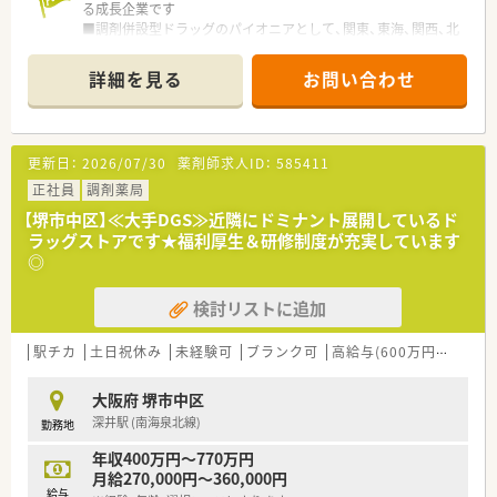
る成長企業です
■調剤併設型ドラッグのパイオニアとして、関東、東海、関西、北
陸・信州を中心に約1,700店舗以上を展開しています
■研修制度は様々なプランがあり、集合研修だけでなく任意で受
詳細を見る
お問い合わせ
講可能な研修も幅広く用意されています
■店舗で活躍する従業員、社外で活躍する従業員、将来経営幹部
となる従業員など、薬剤師として様々な活躍ができるフィールド
を用意されています
更新日：
2026/07/30
薬剤師求人ID：
585411
■総合薬剤師・調剤薬剤師（土日休み・19時までの勤務）どちらか
の働き方を選択できます
正社員
調剤薬局
■調剤併設型だけでなく「医療モール・クリニック併設店舗」「敷
【堺市中区】≪大手DGS≫近隣にドミナント展開しているド
地内薬局」「訪問調剤特化型店舗」など様々な店舗を運営してい
ラッグストアです★福利厚生＆研修制度が充実しています
ます
◎
■在宅医療にも積極的取り組んでおり「訪問調剤特化型店舗」を
50店舗以上、無菌調剤室は業界最多の51店舗設置しています
検討リストに追加
■「プラチナくるみん認定企業」「健康経営優良法人2023（大規模
法人部門）認定」等を取得し一人ひとりが働きやすい環境が整備
されています
駅チカ
土日祝休み
未経験可
ブランク可
高給与(600万円以上)
■充実した研修制度、人事制度、評価制度、キャリア支援制度等
があるのも特徴です
大阪府 堺市中区
深井駅 (南海泉北線)
勤務地
年収400万円～770万円
月給270,000円～360,000円
給与