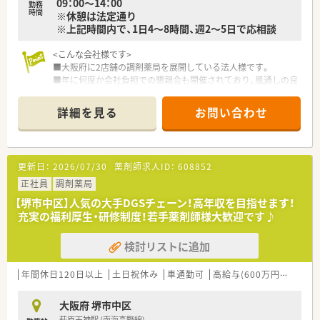
09：00～14：00
勤務
くことが出来ます！
時間
※休憩は法定通り
■外部研修、学術大会、グループ病院で開催される勉強会や医局
※上記時間内で、1日4～8時間、週2～5日で応相談
カンファレンスへの参加なども出来、学べる環境の幅広さはピカ
イチ★
<こんな会社様です>
■大阪府に2店舗の調剤薬局を展開している法人様です。
＜ こんな方におすすめ！ ＞
■年に何度か会社負担での懇親会も開催されており、風通しの良
【研修をしっかり受けていきたい方】
い環境です。
新人研修や勉強会などだけでなく、スキルアップ研修なども実施
■在宅が取り沙汰される前から施設在宅に注力しておりますの
していただけますので、継続的に学び続けられる環境です！
詳細を見る
お問い合わせ
で、施設との関係性は良好です。
【他職種との連携に興味のある方】
■社長様がMR時代、学生時代の人の繋がりで開局された経緯も
病院としてチーム医療には積極的に取り組んでいらっしゃいま
あり、人を大切にされておられます。
すので、ドクター・看護師・臨床検査技師・栄養士など、幅広い職
種の方々と連携しながら業務に携われます！
更新日：
2026/07/30
薬剤師求人ID：
608852
<こんな薬局です>
■最寄り駅は泉ヶ丘駅！最寄り駅から薬局迄は少し遠くなってお
正社員
調剤薬局
りますので、お車通勤がオススメです。
【堺市中区】人気の大手DGSチェーン！高年収を目指せます！
■機械設備されており、綺麗な店舗！全自動分包機なども取り入
充実の福利厚生・研修制度！若手薬剤師様大歓迎です♪
れており、システム面も充実しています。
■お仕事に関する提案・要望を聞き入れていただける環境です。
検討リストに追加
<こんな方にオススメ>
■勤務時間帯・時間数はご相談が可能ですので、ご家庭との両立
年間休日120日以上
土日祝休み
車通勤可
高給与(600万円以上)
認
にもオススメです。
■ブランクのある方もＯＫ！調剤薬局でお勤めのご経験があれば
大阪府 堺市中区
可能です。
萩原天神駅 (南海高野線)