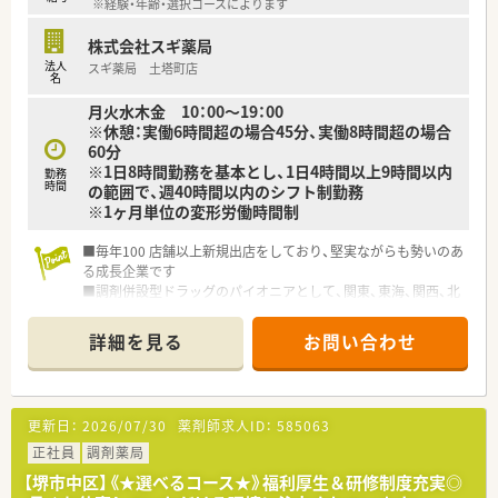
※経験・年齢・選択コースによります
株式会社スギ薬局
法人
スギ薬局 土塔町店
名
月火水木金 10：00～19：00
※休憩：実働6時間超の場合45分、実働8時間超の場合
60分
※1日8時間勤務を基本とし、1日4時間以上9時間以内
勤務
時間
の範囲で、週40時間以内のシフト制勤務
※1ヶ月単位の変形労働時間制
■毎年100 店舗以上新規出店をしており、堅実ながらも勢いのあ
る成長企業です
■調剤併設型ドラッグのパイオニアとして、関東、東海、関西、北
陸・信州を中心に約1,700店舗以上を展開しています
■研修制度は様々なプランがあり、集合研修だけでなく任意で受
詳細を見る
お問い合わせ
講可能な研修も幅広く用意されています
■店舗で活躍する従業員、社外で活躍する従業員、将来経営幹部
となる従業員など、薬剤師として様々な活躍ができるフィールド
を用意されています
更新日：
2026/07/30
薬剤師求人ID：
585063
■総合薬剤師・調剤薬剤師（土日休み・19時までの勤務）どちらか
の働き方を選択できます
正社員
調剤薬局
■調剤併設型だけでなく「医療モール・クリニック併設店舗」「敷
【堺市中区】《★選べるコース★》福利厚生＆研修制度充実◎
地内薬局」「訪問調剤特化型店舗」など様々な店舗を運営してい