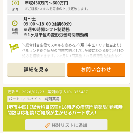
年収430万円～600万円
■全国・広域・都道府県限定コースの方には充実の住宅補助制度
が適用されます。（住居は法人契約ですので、初期費用時の自己
※ご経験・スキルを考慮の上、決定致します。
給与
負担はほとんどございません）
月～土
09：00～18：00（休憩60分）
<産休育休からの復職率高め>
※週40時間シフト制勤務
勤務
■産育休からの復帰率は95%以上！時短勤務はお子様が小学3年
時間
※1ヶ月単位の変形労働時間制勤務
生終了時まで可能です。
＼総合科目応需でスキルを高める／（堺市中区エリア担当より）
<年間休日多め＆機械化に積極的>
ベルランド総合病院の門前店舗として、多岐にわたる総合科目の
■年間休日は120日以上で様々な休暇制度がございます。
処方を経験できます。2ヶ月に1回実施される疾患別勉強会など、
■最新機器の導入やメディカルリスクコントローラー制度を導
大手ならではの充実した教育体制も魅力です。
入し、調剤過誤防止に向けた取り組みにも積極的です。
＊------------------------------------------＊
詳細を見る
お問い合わせ
【店舗情報と応需状況について】
■南海泉北線の深井駅からバスで15分ほどの場所に位置してお
り、従業員向けにお車での快適なマイカー通勤も認められている
店舗です。
更新日：
2026/07/23
薬剤師求人ID：
355487
■地域の基幹病院であるベルランド総合病院の門前に構えてお
り、多岐にわたる総合科目の処方箋を1日あたり約43枚応需して
パート・アルバイト
調剤薬局
います。
【堺市中区】《総合科目応需》18時迄の病院門前薬局！勤務時
■広域の総合科目に触れる面対応の薬局として高い応需力をも
間数は応相談！ご経験が生かせるパート求人！
つだけでなく、外来調剤と並行して居宅や施設への在宅業務も実
施しています。
検討リストに追加
【想定される業務内容】