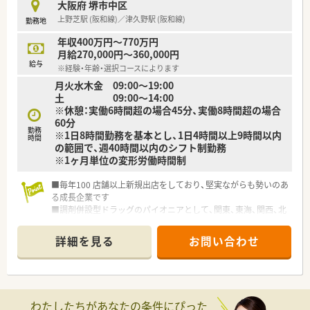
大阪府 堺市中区
があるのも特徴です
上野芝駅 (阪和線)／津久野駅 (阪和線)
勤務地
年収400万円～770万円
月給270,000円～360,000円
給与
※経験・年齢・選択コースによります
月火水木金 09:00〜19:00
土 09:00〜14:00
※休憩：実働6時間超の場合45分、実働8時間超の場合
60分
勤務
※1日8時間勤務を基本とし、1日4時間以上9時間以内
時間
の範囲で、週40時間以内のシフト制勤務
※1ヶ月単位の変形労働時間制
■毎年100 店舗以上新規出店をしており、堅実ながらも勢いのあ
る成長企業です
■調剤併設型ドラッグのパイオニアとして、関東、東海、関西、北
陸・信州を中心に約1,700店舗以上を展開しています
■研修制度は様々なプランがあり、集合研修だけでなく任意で受
詳細を見る
お問い合わせ
講可能な研修も幅広く用意されています
■店舗で活躍する従業員、社外で活躍する従業員、将来経営幹部
となる従業員など、薬剤師として様々な活躍ができるフィールド
を用意されています
■総合薬剤師・調剤薬剤師（土日休み・19時までの勤務）どちらか
わたしたちがあなたの条件にぴった
の働き方を選択できます