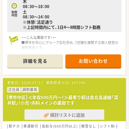
木
08：30～18：00
土
勤務
時間
08：30～14：00
※休憩：法定通り
※上記時間内にて、1日4～8時間シフト勤務
・・・こんな薬局です・・・
■堺市を中心にグループ会社含め、7店舗を展開する個人経営の
調剤薬局です。
■社長は元MRの気さくな方で、話しやすく風通しの良い雰囲気
の会社です！
詳細を見る
お問い合わせ
■地域に根差した運営のため、患者さんからの信頼も絶大★
・・・こんな方におすすめ！・・・
■お子様やご家族の関係から、時間制約を設けて働きたい方
更新日：
2026/07/17
薬剤師求人ID：
207296
■地域の患者様のために、地元密着な働き方をしたい方
■複数科目応需で様々な処方に携わりたい方
正社員
調剤薬局
■社長や経営層の方々と近い距離で働きたい方
【堺市中区】≪年収500万円～！≫最寄り駅は泉北高速線「深
井駅」！小児・内科メインの薬局です
検討リストに追加
駅チカ
車通勤可
高給与(600万円以上)
積雪なし
シフト制
大手