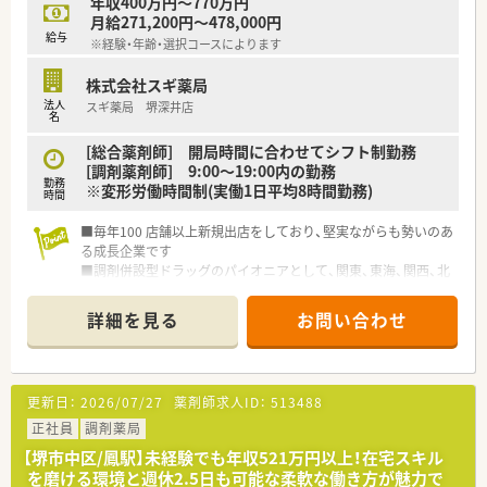
年収400万円～770万円
月給271,200円～478,000円
給与
※経験・年齢・選択コースによります
株式会社スギ薬局
法人
スギ薬局 堺深井店
名
[総合薬剤師] 開局時間に合わせてシフト制勤務
[調剤薬剤師] 9:00～19:00内の勤務
勤務
※変形労働時間制(実働1日平均8時間勤務)
時間
■毎年100 店舗以上新規出店をしており、堅実ながらも勢いのあ
る成長企業です
■調剤併設型ドラッグのパイオニアとして、関東、東海、関西、北
陸・信州を中心に約1,700店舗以上を展開しています
■研修制度は様々なプランがあり、集合研修だけでなく任意で受
詳細を見る
お問い合わせ
講可能な研修も幅広く用意されています
■店舗で活躍する従業員、社外で活躍する従業員、将来経営幹部
となる従業員など、薬剤師として様々な活躍ができるフィールド
を用意されています
更新日：
2026/07/27
薬剤師求人ID：
513488
■総合薬剤師・調剤薬剤師（土日休み・19時までの勤務）どちらか
の働き方を選択できます
正社員
調剤薬局
■調剤併設型だけでなく「医療モール・クリニック併設店舗」「敷
【堺市中区/鳳駅】未経験でも年収521万円以上！在宅スキル
地内薬局」「訪問調剤特化型店舗」など様々な店舗を運営してい
を磨ける環境と週休2.5日も可能な柔軟な働き方が魅力で
ます