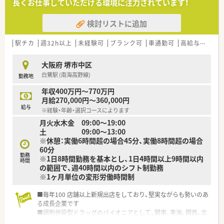
長くお仕事していただける環境に注力されています！
ます
■在宅医療にも積極的取り組んでおり「訪問調剤特化型店舗」を
検討リストに追加
50店舗以上、無菌調剤室は業界最多の51店舗設置しています
■「プラチナくるみん認定企業」「健康経営優良法人2023（大規模
法人部門）認定」等を取得し一人ひとりが働きやすい環境が整備
駅チカ
週32h以上
未経験可
ブランク可
車通勤可
高給与(600万円以上)
されています
■充実した研修制度、人事制度、評価制度、キャリア支援制度等
大阪府 堺市中区
があるのも特徴です
白鷺駅 (南海高野線)
勤務地
年収400万円～770万円
月給270,000円～360,000円
給与
※経験・年齢・選択コースによります
月火水木金 09:00〜19:00
土 09:00〜13:00
※休憩：実働6時間超の場合45分、実働8時間超の場合
60分
勤務
※1日8時間勤務を基本とし、1日4時間以上9時間以内
時間
の範囲で、週40時間以内のシフト制勤務
※1ヶ月単位の変形労働時間制
■毎年100 店舗以上新規出店をしており、堅実ながらも勢いのあ
る成長企業です
■調剤併設型ドラッグのパイオニアとして、関東、東海、関西、北
陸・信州を中心に約1,700店舗以上を展開しています