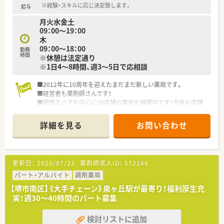
※経験・スキルに応じ決定致します。
給与
月火水金土
09：00～19：00
木
09：00～18：00
勤務
時間
※休憩は法定通り
※1日4～8時間、週3～5日で応相談
■2012年に10周年を迎えたまだまだ新しい薬局です。
■経営者も薬剤師さんです！
■関西エリアを中心に50店舗の薬局を展開中です！今後も店舗
展開を進めています。
■イチゴや、きりんなどのかわいいインテリアと広い店舗が自慢
詳細を見る
お問い合わせ
です！
更新日：
2026/07/23
薬剤師求人ID：
552146
パート・アルバイト
調剤薬局
【堺市南区】《大手チェーン》泉ヶ丘駅が最寄り！福利厚生充
実！週30～40時間のパート募集
検討リストに追加