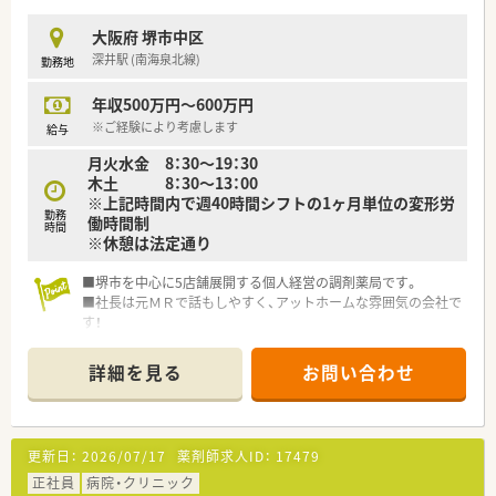
大阪府 堺市中区
深井駅 (南海泉北線)
勤務地
年収500万円～600万円
※ご経験により考慮します
給与
月火水金 8：30～19：30
木土 8：30～13：00
※上記時間内で週40時間シフトの1ヶ月単位の変形労
勤務
働時間制
時間
※休憩は法定通り
■堺市を中心に5店舗展開する個人経営の調剤薬局です。
■社長は元ＭＲで話もしやすく、アットホームな雰囲気の会社で
す！
■店舗のヘルプも充実しており、働きやすい環境が整っておりま
す。
詳細を見る
お問い合わせ
更新日：
2026/07/17
薬剤師求人ID：
17479
正社員
病院・クリニック