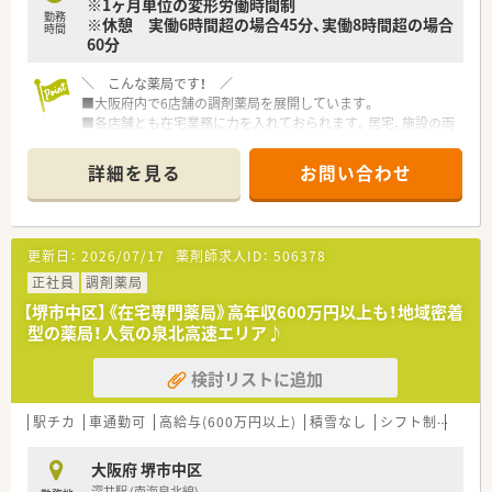
※1ヶ月単位の変形労働時間制
勤務
※休憩 実働6時間超の場合45分、実働8時間超の場合
時間
60分
＼ こんな薬局です！ ／
■大阪府内で6店舗の調剤薬局を展開しています。
■各店舗とも在宅業務に力を入れておられます。居宅、施設の両
方で在宅対応に積極的な会社です。
■企業としても安定しており、安心して腰を据えて働けます。
詳細を見る
お問い合わせ
■社長も薬剤師様で現場に入られることもあるため、経営層との
距離感も非常に近い環境です。
■福利厚生が充実しており、外部研修制度や食事補助、男性の育
休実績もございます！
更新日：
2026/07/17
薬剤師求人ID：
506378
■社外研修には積極的な支援をしており、薬剤師・薬局事務員・正
社員・パートといった区分を問わず、日本在宅薬学会・パートナー
正社員
調剤薬局
制度研修など時代に沿った人材育成機会に対して100％の費用
【堺市中区】《在宅専門薬局》高年収600万円以上も！地域密着
補助を行っています。
型の薬局！人気の泉北高速エリア♪
■正社員の方には完全週休2.5日制を導入しており、年間休日約
120日になっています。また、夏季休暇、年末年始休暇、ゴールデ
検討リストに追加
ンウィーク休暇など長期休暇もあり、家族との時間を大事にする
こともできます。
駅チカ
車通勤可
高給与(600万円以上)
積雪なし
シフト制
かか
＼ コンサルタントおすすめポイント ／
■選考時はコミュニケーション能力も大切にされておられま
大阪府 堺市中区
す。人とお話することが好きな方や、対話力などに自信がなくて
深井駅 (南海泉北線)