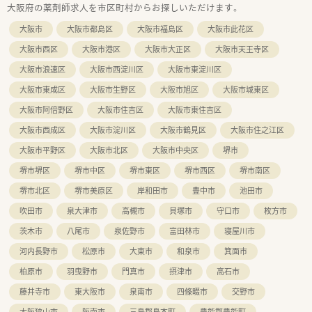
大阪府の薬剤師求人を市区町村からお探しいただけます。
【職場環境と雰囲気】
■採用時に「協調性」を最も重視しているため、各店舗とも社員
大阪市
大阪市都島区
大阪市福島区
大阪市此花区
同士の仲が非常に良く、困った時も助け合える和やかな雰囲気で
す。
大阪市西区
大阪市港区
大阪市大正区
大阪市天王寺区
■建設業グループならではの設計ノウハウが詰まった店舗は、動
大阪市浪速区
大阪市西淀川区
大阪市東淀川区
線が考慮され使いやすく、薬剤師がストレスなく働ける空間で
す。
大阪市東成区
大阪市生野区
大阪市旭区
大阪市城東区
■社長や役員との距離が近く、意見や希望が直接届きやすいた
め、組織の一員として主体性を持って業務に取り組めるやりがい
大阪市阿倍野区
大阪市住吉区
大阪市東住吉区
があります。
大阪市西成区
大阪市淀川区
大阪市鶴見区
大阪市住之江区
大阪市平野区
大阪市北区
大阪市中央区
堺市
堺市堺区
堺市中区
堺市東区
堺市西区
堺市南区
堺市北区
堺市美原区
岸和田市
豊中市
池田市
吹田市
泉大津市
高槻市
貝塚市
守口市
枚方市
茨木市
八尾市
泉佐野市
富田林市
寝屋川市
河内長野市
松原市
大東市
和泉市
箕面市
柏原市
羽曳野市
門真市
摂津市
高石市
藤井寺市
東大阪市
泉南市
四條畷市
交野市
大阪狭山市
阪南市
三島郡島本町
豊能郡豊能町