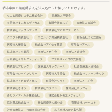
堺市中区の薬剤師求人を法人名からお探しいただけます。
セコム医療システム株式会社
医療法人甲聖会
有限会社すみれメディカル
有限会社メルズ
医療法人医誠会
株式会社アップルプラス
株式会社ツバキファーマシー
クラフト株式会社
ウエルシア薬局株式会社
有限会社うめだ薬局
医療法人藤田会
株式会社アイセイ薬局
有限会社アール
株式会社スギ薬局
医療法人恵仁会
医療法人豊済会
有限会社イマトクメディック
ファルメディコ株式会社
株式会社アビック
医療法人マックシール
社会医療法人協和会
有限会社シャインリリー
医療法人生登会
株式会社ファーマテック
株式会社アビメディカル
有限会社ツバイ
医療法人一祐会
株式会社きぼう
株式会社コクミン
株式会社セラフィ
みとうメディカル株式会社
株式会社トモエメディカル
協栄薬品株式会社
社会医療法人栄公会
有限会社ハーベスト
社会医療法人 行岡医学研究会
株式会社みかど製作所