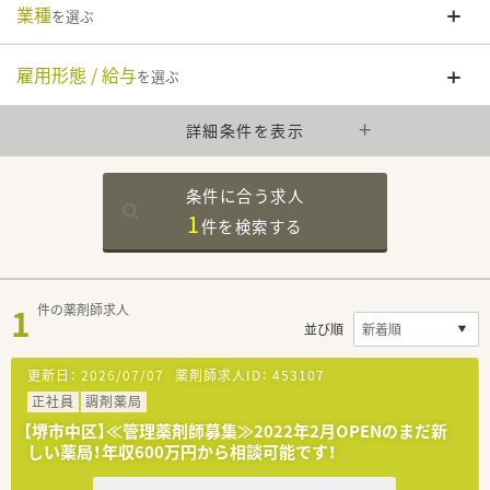
業種
を選ぶ
雇用形態 / 給与
を選ぶ
詳細条件を表示
条件に合う求人
1
件を
検索する
1
件の薬剤師求人
並び順
更新日：
2026/07/07
薬剤師求人ID：
453107
正社員
調剤薬局
【堺市中区】≪管理薬剤師募集≫2022年2月OPENのまだ新
しい薬局！年収600万円から相談可能です！