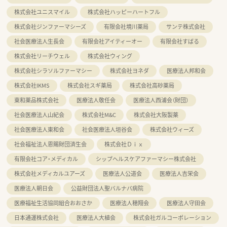
株式会社ユニスマイル
株式会社ハッピーハートフル
株式会社ジンファーマシーズ
有限会社境川薬局
サンテ株式会社
社会医療法人生長会
有限会社アイティーオー
有限会社すばる
株式会社リーチウェル
株式会社ウィング
株式会社シラソルファーマシー
株式会社ヨネダ
医療法人邦和会
株式会社IKMS
株式会社スギ薬局
株式会社高砂薬局
東和薬品株式会社
医療法人敬任会
医療法人西浦会（財団）
社会医療法人山紀会
株式会社M&C
株式会社大阪製薬
社会医療法人東和会
社会医療法人垣谷会
株式会社ウィーズ
社会福祉法人恩賜財団済生会
株式会社Ｄｉｘ
有限会社コア・メディカル
シップヘルスケアファーマシー株式会社
株式会社メディカルユアーズ
医療法人公道会
医療法人吉栄会
医療法人朝日会
公益財団法人聖バルナバ病院
医療福祉生活協同組合おおさか
医療法人穂翔会
医療法人守田会
日本通運株式会社
医療法人大植会
株式会社ガルコーポレーション