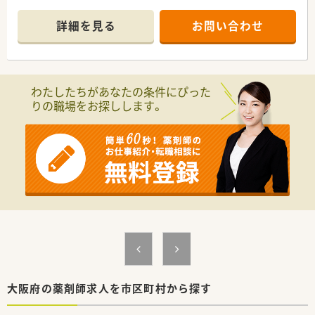
や趣味を大切にしたい方におすすめです。
＊------------------------------------------＊
詳細を見る
お問い合わせ
【店舗情報と応需状況について】
■南海泉北線の深井駅から徒歩10分の場所に位置しており、ス
タイリッシュで清潔感あふれる外観が特徴的な店舗となってお
ります。
わたしたちがあなたの条件にぴった
■応需科目は内科と放射線科がメインであり、1日あたりの処方
りの職場をお探しします。
箋枚数は35枚程度と、一人ひとりの患者様に寄り添える環境で
す。
■「じっくり投薬・親身に相談」を方針として掲げており、回転率
よりも患者様との信頼関係を築く対話の時間を大切にされてい
ます。
【想定される業務内容】
■管理薬剤師候補として、通常の調剤、監査、服薬指導に加え、医
薬品の在庫管理や店舗スタッフのマネジメント業務をお任せし
ます。
■「サンホワイト」など高品質な白色ワセリンの取り扱いを通
じ、敏感肌でお悩みの方や赤ちゃんへのスキンケア指導も行って
頂きます。
■こども薬剤師体験イベントの企画や運営など、薬局を飛び出し
て地域と繋がるための様々な地域貢献活動にも積極的に携われ
大阪府の薬剤師求人を市区町村から探す
ます。