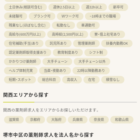
土日休み(相談可含む)
週休2.5日以上
週32h以上
新卒可
未経験可
ブランク可
Ｗワーク可
~18時までの職場
残業なし(ほぼなし含む)
転勤なし
車通勤可
高給与(600万円以上)
高時給(2,500円以上)
寮・借上社宅あり
住宅補助(手当)あり
託児所あり
管理薬剤師
扶養内勤務OK
認定薬剤師取得支援あり
教育制度あり
シフト制
かかりつけ薬剤師
大手チェーン
大手チェーン以外
ヘルプ体制充実
当直・夜勤あり
22時以降勤務あり
短期・スポット
総合科目
高収入
在宅
積雪なし
関西エリアから探す
関西の薬剤師求人をエリアからお探しいただけます。
滋賀県
京都府
大阪府
兵庫県
奈良県
和歌山県
堺市中区の薬剤師求人を法人名から探す