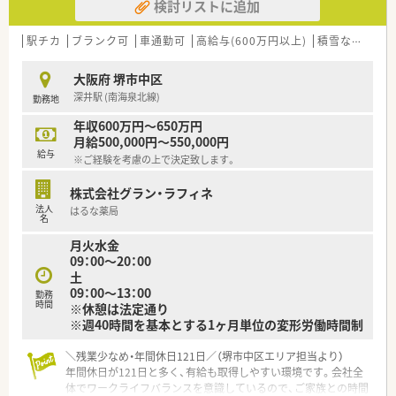
検討リストに追加
駅チカ
ブランク可
車通勤可
高給与(600万円以上)
積雪なし
管
大阪府 堺市中区
深井駅 (南海泉北線)
勤務地
年収600万円～650万円
月給500,000円～550,000円
給与
※ご経験を考慮の上で決定致します。
株式会社グラン・ラフィネ
法人
はるな薬局
名
月火水金
09：00～20：00
土
09：00～13：00
勤務
時間
※休憩は法定通り
※週40時間を基本とする1ヶ月単位の変形労働時間制
＼残業少なめ・年間休日121日／（堺市中区エリア担当より）
年間休日が121日と多く、有給も取得しやすい環境です。会社全
体でワークライフバランスを意識しているので、ご家族との時間