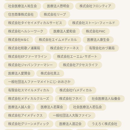
社会医療法人祐生会
医療法人啓明会
株式会社フロンティア
住吉商事株式会社
株式会社リープ
株式会社タイセイメディカルサービス
株式会社ストーン・フィールド
株式会社ヘルシーワーク
医療法人愛和会
株式会社PMC
株式会社M＆C
株式会社エイムメディカル
医療法人康生会
株式会社和歌ノ浦薬局
株式会社ファーネス
有限会社おづ薬局
株式会社EPファーマライン
株式会社エーエム・サポート
株式会社ジャパンファーマシー
株式会社アクセスライフ
医療法人愛賛会
株式会社真上
一般社団法人ファーマメイトにじ・おおさか
有限会社スマイルメディカル
株式会社Y'sメディカル
株式会社メディカルクルーズ
株式会社フタバ
社会医療法人仙養会
医療法人誠人会
医療法人若葉会
社会医療法人若弘会
株式会社アイメディクス
一般社団法人大阪ファイン
株式会社グリーンメディック
医療法人渡辺会
うえろく株式会社