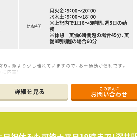
月火金：9：00～20：00
水木土：9：00～18：00
※上記内で1日6～8時間、週5日の勤
勤務時間
務
。
※休憩 実働6時間超の場合45分、実
働8時間超の場合60分
寄り。駅より少し離れていますので、お車通勤が便利です。
ンに応需！
この求人に
調剤薬局・ドラッグストアを展開しています。
詳細を見る
お問い合わせ
身近な医療人」として、地域医療への貢献を掲げています。
修制度、資格支援制度が充実しています。
の支給、また、育児休暇（子が2歳に達するまで）・時短勤務（小
土日祝休みも可能★平日19時まで！深井