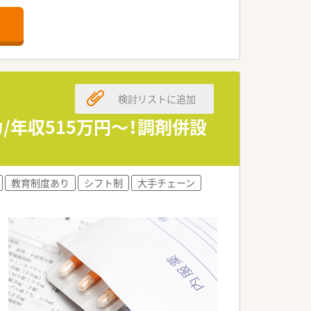
舗」など様々な店舗を運営しています
最多の51店舗設置しています
一人ひとりが働きやすい環境が整備されて
検討リストに追加
年収515万円～！調剤併設
教育制度あり
シフト制
大手チェーン