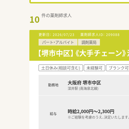
件の薬剤師求人
10
更新日：
2026/07/23
薬剤師求人ID：
209088
パート・アルバイト
調剤薬局
【堺市中区】《大手チェーン》
土日休み(相談可含む)
未経験可
ブランク可
大阪府 堺市中区
勤務地
深井駅 (南海泉北線)
時給2,000円～2,300円
給与
※ご経験を考慮のうえ、決定いたします