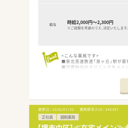
時給2,000円～2,300円
給与
※ご経験を考慮のうえ、決定いたします
<こんな薬局です>
■泉北高速鉄道「泉ヶ丘」駅が最
■同建物内のクリニックをメイ
<こんな企業です>
■全国で1,200店舗を超える
■患者様・お客様にとって「最も
■大手ならではの福利厚生、研
■残業手当はもちろん、家族手当
ざいます。
更新日：
2026/07/30
薬剤師求人ID：
340387
正社員
調剤薬局
【堺市中区】≪在宅メイン≫