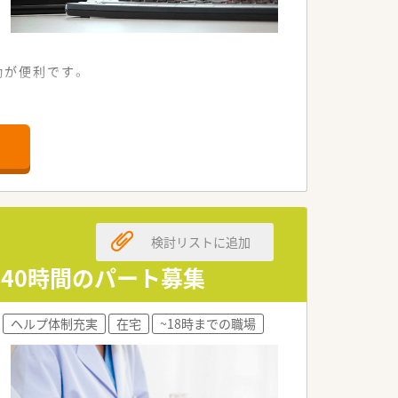
勤が便利です。
学校入学まで）や、各種資格支援制度もご
検討リストに追加
～40時間のパート募集
ヘルプ体制充実
在宅
~18時までの職場