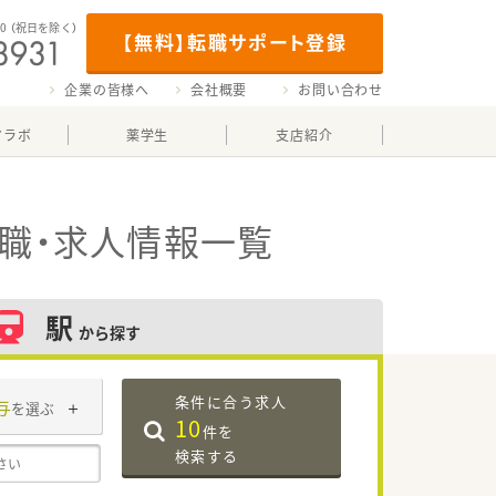
00
（祝日を除く）
【無料】転職サポート登録
企業の皆様へ
会社概要
お問い合わせ
マラボ
薬学生
支店紹介
職・求人情報一覧
駅
から探す
条件に合う求人
与
を選ぶ
10
件を
検索する