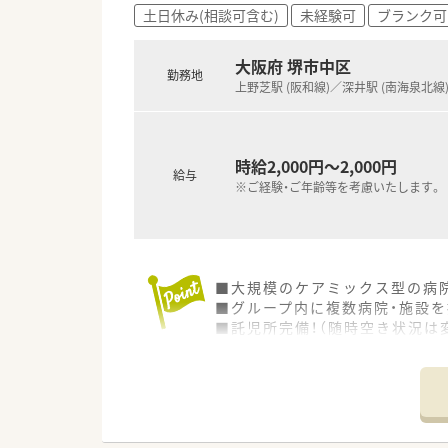
土日休み(相談可含む)
未経験可
ブランク可
大阪府 堺市中区
勤務地
上野芝駅 (阪和線)／深井駅 (南海泉北線
時給2,000円～2,000円
給与
※ご経験・ご年齢等を考慮いたします。
■大規模のケアミックス型の病
■グループ内に複数病院・施設
■託児所完備！（随時空き状況は
小さいお子様のいらっしゃるマ