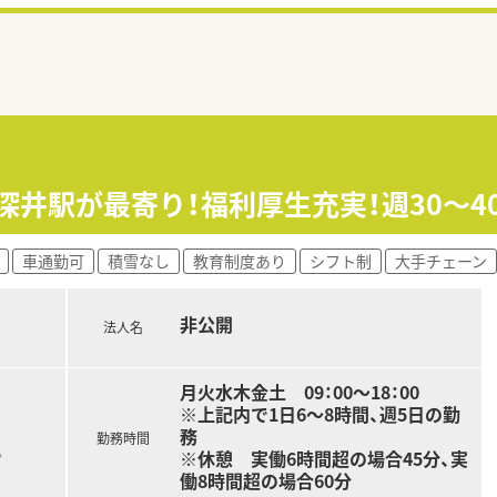
深井駅が最寄り！福利厚生充実！週30～
車通勤可
積雪なし
教育制度あり
シフト制
大手チェーン
非公開
法人名
月火水木金土 09：00～18：00
※上記内で1日6～8時間、週5日の勤
務
勤務時間
。
※休憩 実働6時間超の場合45分、実
働8時間超の場合60分