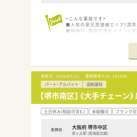
<こんな薬局です>
■人気の泉北高速線エリア！深井
■精神科、施設在宅をメインに応
■常時5名体制の複数名体制で安
<こんな企業です>
■全国で1,200店舗を超える
■患者様・お客様にとって「最も
■大手ならではの福利厚生、研
■残業手当はもちろん、家族手当
更新日：
2026/07/23
薬剤師求人ID：
552146
ざいます。
パート・アルバイト
調剤薬局
【堺市南区】《大手チェーン》
土日休み(相談可含む)
未経験可
ブランク可
大阪府 堺市中区
勤務地
泉ヶ丘駅 (南海泉北線)