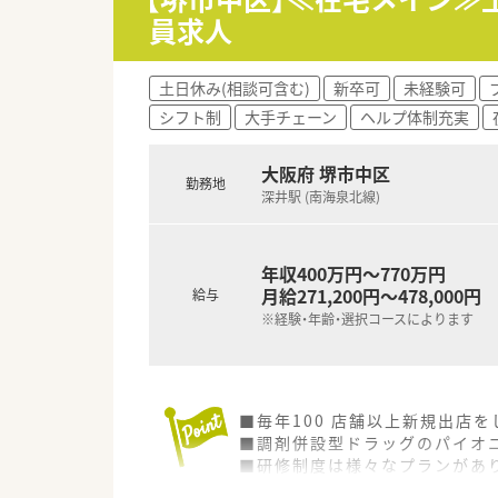
員求人
土日休み(相談可含む)
新卒可
未経験可
シフト制
大手チェーン
ヘルプ体制充実
大阪府 堺市中区
勤務地
深井駅 (南海泉北線)
年収400万円～770万円
月給271,200円～478,000円
給与
※経験・年齢・選択コースによります
■毎年100 店舗以上新規出店
■調剤併設型ドラッグのパイオニ
■研修制度は様々なプランがあ
■店舗で活躍する従業員、社外