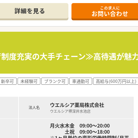
この求人に
休み・19時までの勤務）どちらかの働き方を選択できます
詳細を見る
お問い合わせ
ール・クリニック併設店舗」「敷地内薬局」「訪問調剤特化型店
おり「訪問調剤特化型店舗」を50店舗以上、無菌調剤室は業界
「健康経営優良法人2023（大規模法人部門）認定」等を取得し
評価制度、キャリア支援制度等があるのも特徴です
育制度充実の大手チェーン≫高待遇が魅力/
新卒可
未経験可
ブランク可
車通勤可
高給与(600万円以上)
ウエルシア薬局株式会社
法人名
ウエルシア堺深井水池店
月火水木金 09:00～20:00
土祝 09:00～18:00
※1ヶ月単位の変形労働時間制（月平