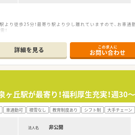
駅より徒歩25分！最寄り駅より少し離れていますので、お車通
需！
心！
この求人に
詳細を見る
お問い合わせ
調剤薬局・ドラッグストアを展開しています。
身近な医療人」として、地域医療への貢献を掲げています。
修制度、資格支援制度が充実しています。
の支給、また、育児休暇（子が2歳に達するまで）・時短勤務（小
泉ヶ丘駅が最寄り！福利厚生充実！週30
車通勤可
積雪なし
教育制度あり
シフト制
大手チェーン
非公開
法人名