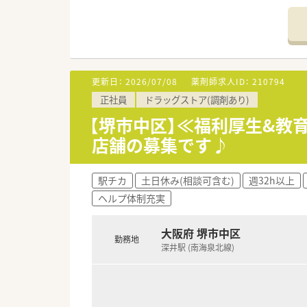
されています
■総合薬剤師・調剤薬剤師（土日
■調剤併設型だけでなく「医療モ
■在宅医療にも積極的取り組んで
■「プラチナくるみん認定企業」
います
更新日：
2026/07/08
薬剤師求人ID：
210794
■充実した研修制度、人事制度、
正社員
ドラッグストア(調剤あり)
【堺市中区】≪福利厚生&教
店舗の募集です♪
駅チカ
土日休み(相談可含む)
週32h以上
ヘルプ体制充実
大阪府 堺市中区
勤務地
深井駅 (南海泉北線)