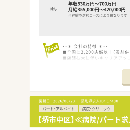
年収530万円～700万円
月給355,000円～420,000円
給与
※経験や選択コースにより異なります
・・＊ 会社の特徴 ＊・・
■全国に2,200店舗以上（調剤併
■店舗拡大に伴いキャリアアッ
■経験や勤務コースによりますが
■職種や職域に合わせ、豊富な
■薬剤師が中心の会社だからこ
■店舗拡大に伴い、エリアマネ
■在宅や教育等の専門性を活か
■その他にも、管理部門や商品
■在宅実施店舗は年々増加して
更新日：
2026/06/23
薬剤師求人ID：
17480
■育児休暇は3歳まで取得が可
パート・アルバイト
病院・クリニック
■年間休日が120日とワークラ
■日用品から常備薬まで、従業
【堺市中区】≪病院/パート