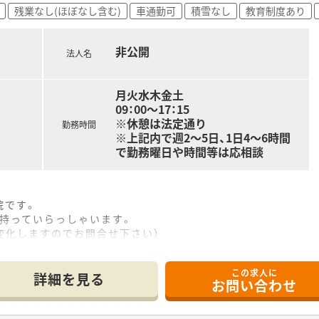
残業なし(ほぼなし含む)
車通勤可
積雪なし
教育制度あり
非公開
法人名
)
月火水木金土
09：00～17：15
※休憩は法定通り
勤務時間
※上記内で週2～5日、1日4～6時間
で勤務曜日や時間等は応相談
院です。
を持っていらっしゃいます。
変化しますのでお問合せ下さい）
マさん薬剤師の方も安心してお勤めしていただけます。
この求人に
詳細を見る
お問い合わせ