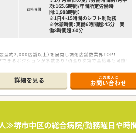
均:165.6時間/年間所定労働時
勤務時間
間:1,988時間）
※1日4~15時間のシフト制勤務
※休憩時間：実働6時間超:45分 実
働8時間超:60分
設型約2,000店舗以上）を展開し調剤店舗数業界TOP！
プできるポジションが多数あり！頑張り次第で高給与も可能！
、経験の少ない方でも500万前半スタートと業界TOP水準！
社内研修や外部組織と連携した研修を用意されています
この求人に
そ活躍できるキャリアパスが多種多様に用意されています。
詳細を見る
お問い合わせ
ジャーや営業部長等のマネジメントのポジションも増えます。
せるスペシャリストを目指すことも可能です。
部門等の本社スタッフなど活動領域は多種多様です。
おり、在宅医療へもしっかりと関わる事ができます。
能で、時短制度は小学5年生まで時短勤務ができるよう変更予定
イフバランスが整っています
員割引制度など嬉しいメリットもたくさんあります！
求人≫堺市中区の総合病院/勤務曜日や時