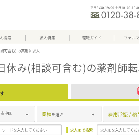
平日9：30-19：00 土日10：00-19：
人検索
求人特集
転職ガイド
ファル
相談可含む)
日休み(相談可含む)
の薬剤師転
す
業種
雇用形態 / 給
堺市中区
を選ぶ
求人IDで検索