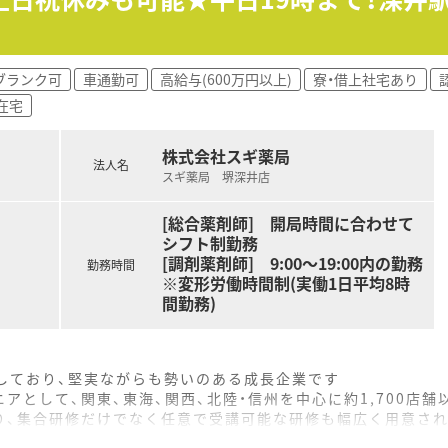
ブランク可
車通勤可
高給与(600万円以上)
寮・借上社宅あり
在宅
株式会社スギ薬局
法人名
スギ薬局 堺深井店
[総合薬剤師] 開局時間に合わせて
シフト制勤務
[調剤薬剤師] 9:00～19:00内の勤務
勤務時間
※変形労働時間制(実働1日平均8時
間勤務)
をしており、堅実ながらも勢いのある成長企業です
アとして、関東、東海、関西、北陸・信州を中心に約1,700店
り、集合研修だけでなく任意で受講可能な研修も幅広く用意さ
で活躍する従業員、将来経営幹部となる従業員など、薬剤師とし