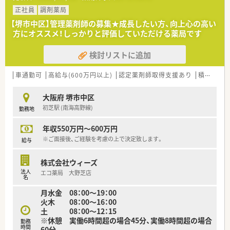
◆病床数
■近隣にある松本クリニックから内科メインの処方箋を応需し
正社員
調剤薬局
総病床数:477床
ており、1日あたりの応需枚数は約110枚となっています。
（一般病床394床、特定集中治療室12床、HCU12床、総合周産期特
【堺市中区】管理薬剤師の募集★成長したい方、向上心の高い
■地域に根差した医療を提供する一環として外来調剤だけにと
定集中治療室（母体・胎児）6床、新生児特定集中治療室12床、新生
方にオススメ！しっかりと評価していただける薬局です
どまらず、患者様のご自宅へ伺う在宅業務にも対応しています。
児治療回復室8床、小児入院医療管理料 （A307）18床、緩和ケア
病棟15床）
検討リストに追加
【想定される業務内容】
■内科メインの店舗として安全かつ正確な調剤をはじめ、お薬の
◆診療科目
重複がないかを確認する処方箋の監査業務を主に担当します。
車通勤可
内科, 消化器科, 呼吸器科, 循環器科, 小児科, 産科, 婦人科, 整形外
高給与(600万円以上)
認定薬剤師取得支援あり
積雪なし
■患者様が安心してお薬を服用できるように丁寧な服薬指導を
科, 脳外科, 泌尿器科, 眼科, 耳鼻科, 皮膚科, 形成外科, 外科, 精神
行うほか、OTCに関する相談対応なども幅広くお任せします。
科,内分泌代謝内科,糖尿病内科,腫瘍内科,血液内科,リウマチ膠原
大阪府 堺市中区
■在宅医療を必要とする患者様に対して定期的にお薬を調剤し、
病内科,腎臓内科,肝臓胆嚢膵臓外科,乳腺外科,心臓血管外科,リハ
初芝駅 (南海高野線)
勤務地
お届けした際の管理や体調変化のチェックなども実施します。
ビリテーション科,緩和ケア内科,救急科,病理診断科
年収550万円～600万円
【職場環境と雰囲気】
◆薬剤師数
■店舗には常勤薬剤師3名とパート1名、さらに事務員が3名在籍
※ご面接後、ご経験を考慮の上で決定致します。
薬剤師 常勤33名
給与
しており、複数名体制でゆとりを持って調剤を行える環境です。
■1人あたりの平均処方箋対応枚数が業界内でも少なめに抑えら
株式会社ウィーズ
れており、目の前の患者様に向き合える落ち着いた雰囲気です。
法人
エコ薬局 大野芝店
■調剤薬局採用として入社した場合には会社の都合によって
名
OTC専門店舗へ異動させられることがないため、調剤に専念でき
月水金 08：00～19：00
ます。
火木 08：00～16：00
土 08：00～12：15
※休憩 実働6時間超の場合45分、実働8時間超の場合
勤務
時間
60分