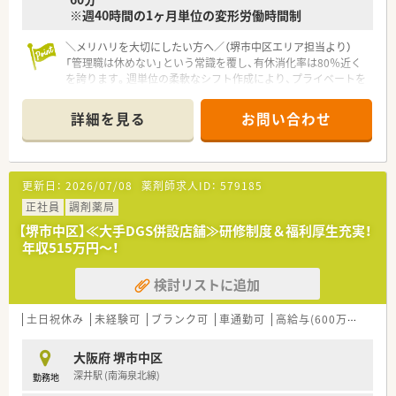
※週40時間の1ヶ月単位の変形労働時間制
＼メリハリを大切にしたい方へ／（堺市中区エリア担当より）
「管理職は休めない」という常識を覆し、有休消化率は80％近く
を誇ります。週単位の柔軟なシフト作成により、プライベートを
大切にしながら責任ある役職を全うできますよ。
＊------------------------------------------＊
詳細を見る
お問い合わせ
【店舗情報と応需状況について】
■南海高野線の初芝駅から車で7分の場所に位置し、駐車場も完
備しているためマイカーでの快適な通勤が可能な店舗です。
更新日：
2026/07/08
薬剤師求人ID：
579185
■内科や循環器科、整形外科といった地域のクリニックからの処
方箋を1日平均67枚ほど応需しており、対応力も磨かれます。
正社員
調剤薬局
■全店舗に電子マネー決済やPaypayを導入するなど、現代のニ
【堺市中区】≪大手DGS併設店舗≫研修制度＆福利厚生充実！
ーズに合わせた利便性の高い店舗づくりに取り組んでいます。
年収515万円～！
【想定される業務内容】
検討リストに追加
■管理薬剤師として調剤、監査、服薬指導といった基本業務に加
え、医薬品の在庫管理や店舗スタッフのマネジメントを担いま
す。
土日祝休み
未経験可
ブランク可
車通勤可
高給与(600万円以上)
■「薬歴MEDIX」や「調剤鑑査システムBarrera」などの最新シス
テムを駆使し、安全かつスピーディーに業務を遂行いただきま
大阪府 堺市中区
す。
深井駅 (南海泉北線)
勤務地
■希望すれば採用活動や店舗開発、新規事業の立案など、薬剤師