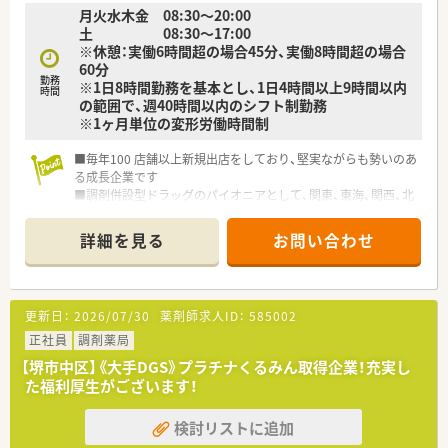
月火水木金 08:30〜20:00
土 08:30〜17:00
※休憩：実働6時間超の場合45分、実働8時間超の場合
60分
勤務
※1日8時間勤務を基本とし、1日4時間以上9時間以内
時間
の範囲で、週40時間以内のシフト制勤務
※1ヶ月単位の変形労働時間制
■毎年100 店舗以上新規出店をしており、堅実ながらも勢いのあ
る成長企業です
■調剤併設型ドラッグのパイオニアとして、関東、東海、関西、北
陸・信州を中心に約1,700店舗以上を展開しています
■研修制度は様々なプランがあり、集合研修だけでなく任意で受
詳細を見る
お問い合わせ
講可能な研修も幅広く用意されています
■店舗で活躍する従業員、社外で活躍する従業員、将来経営幹部
となる従業員など、薬剤師として様々な活躍ができるフィールド
を用意されています
更新日：
2026/07/30
薬剤師求人ID：
585002
■総合薬剤師・調剤薬剤師（土日休み・19時までの勤務）どちらか
の働き方を選択できます
正社員
調剤薬局
■調剤併設型だけでなく「医療モール・クリニック併設店舗」「敷
【堺市中区】《大手DGS》プラチナくるみん取得企業！充実し
地内薬局」「訪問調剤特化型店舗」など様々な店舗を運営してい
た福利厚生がございます！
ます
■在宅医療にも積極的取り組んでおり「訪問調剤特化型店舗」を
検討リストに追加
50店舗以上、無菌調剤室は業界最多の51店舗設置しています
■「プラチナくるみん認定企業」「健康経営優良法人2023（大規模