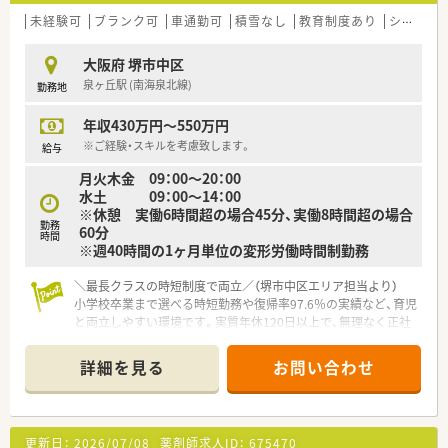
現できます。
未経験可
ブランク可
車通勤可
積雪なし
教育制度あり
シフト制
■薬剤部には30名以上の薬剤師が在籍しており、教育ノウハウ
があるためしっかりとフォローして頂ける環境が整っておりま
大阪府 堺市中区
す。
泉ヶ丘駅 (南海泉北線)
勤務地
＼＼休日や福利厚生について／／
年収430万円～550万円
■夏期休暇が7日付与されておりますので、メリハリをつけてお
休みを取っていただけます。（年間休日114日）
※ご経験・スキルを考慮致します。
給与
■確定拠出年金、永年勤続表彰、住宅手当や診療費補助など、福
月火木金 09：00～20：00
利厚生もしっかり整っております♪
水土 09：00～14：00
※休憩 実働6時間超の場合45分、実働8時間超の場合
≪業務内容≫
勤務
60分
・内用薬、外用薬の調剤、監査
時間
※週40時間の1ヶ月単位の変形労働時間制勤務
・注射（抗がん剤、ＴＰＮ混注あり）
・製剤業務
＼最長クラスの時短制度で両立／（堺市中区エリア担当より）
・病棟業務（各病棟に病棟に薬剤師を配置しています）
小学校卒業まで選べる時短勤務や復帰率97.6％の実績など、育児
・薬物血中濃度モニタリング（TDM）
と両立しやすい環境です。実質年休120日以上で、無理なく正社
・医師への処方提案
員を続けられます。
・治験業務
＊------------------------------------------＊
・薬学生実習受け入れ
詳細を見る
お問い合わせ
【店舗情報と応需状況について】
■最寄り駅の泉ヶ丘駅から徒歩で約16分の場所に位置してお
≪病院概要≫
り、少し距離があるためストレスのないマイカー通勤も可能で
更新日：
2026/07/08
薬剤師求人ID：
675470
す。