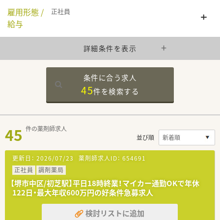
雇用形態 /
正社員
給与
詳細条件を表示
条件に合う求人
45
件を
検索する
45
件の薬剤師求人
並び順
更新日：
2026/07/23
薬剤師求人ID：
654691
正社員
調剤薬局
【堺市中区/初芝駅】平日18時終業！マイカー通勤OKで年休
122日・最大年収600万円の好条件急募求人
検討リストに追加