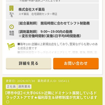
※経験・年齢・選択コースによります
株式会社スギ薬局
法人
スギ薬局 在宅調剤センター堺店
名
[総合薬剤師] 開局時間に合わせてシフト制勤務
[調剤薬剤師] 9:00～19:00内の勤務
勤務
時間
※変形労働時間制（実働1日平均8時間勤務）
■毎年100 店舗以上新規出店をしており、堅実ながらも勢いのあ
る成長企業です
■調剤併設型ドラッグのパイオニアとして、関東、東海、関西、北
陸・信州を中心に約1,700店舗以上を展開しています
■研修制度は様々なプランがあり、集合研修だけでなく任意で受
詳細を見る
お問い合わせ
講可能な研修も幅広く用意されています
■店舗で活躍する従業員、社外で活躍する従業員、将来経営幹部
となる従業員など、薬剤師として様々な活躍ができるフィールド
を用意されています
更新日：
2026/07/30
薬剤師求人ID：
585411
■総合薬剤師・調剤薬剤師（土日休み・19時までの勤務）どちらか
の働き方を選択できます
正社員
調剤薬局
■調剤併設型だけでなく「医療モール・クリニック併設店舗」「敷
【堺市中区】≪大手DGS≫近隣にドミナント展開しているド
地内薬局」「訪問調剤特化型店舗」など様々な店舗を運営してい
ラッグストアです★福利厚生＆研修制度が充実しています
ます
◎
■在宅医療にも積極的取り組んでおり「訪問調剤特化型店舗」を