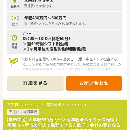
大阪府 堺市中区
た経営基盤から、成長スピードを加速させていきます。
深井駅 (南海泉北線)
勤務地
■正社員には全国・広域・都道府県限定・自宅通勤の4コースをご
用意！
年収430万円～600万円
■全国・広域・都道府県限定コースの方には充実の住宅補助制度
が適用されます。（住居は法人契約ですので、初期費用時の自己
※ご経験・スキルを考慮の上、決定致します。
給与
負担はほとんどございません）
月～土
09：00～18：00（休憩60分）
<産休育休からの復職率高め>
※週40時間シフト制勤務
勤務
■産育休からの復帰率は95%以上！時短勤務はお子様が小学3年
時間
※1ヶ月単位の変形労働時間制勤務
生終了時まで可能です。
＼総合科目応需でスキルを高める／（堺市中区エリア担当より）
<年間休日多め＆機械化に積極的>
ベルランド総合病院の門前店舗として、多岐にわたる総合科目の
■年間休日は120日以上で様々な休暇制度がございます。
処方を経験できます。2ヶ月に1回実施される疾患別勉強会など、
■最新機器の導入やメディカルリスクコントローラー制度を導
大手ならではの充実した教育体制も魅力です。
入し、調剤過誤防止に向けた取り組みにも積極的です。
＊------------------------------------------＊
詳細を見る
お問い合わせ
【店舗情報と応需状況について】
■南海泉北線の深井駅からバスで15分ほどの場所に位置してお
り、従業員向けにお車での快適なマイカー通勤も認められている
店舗です。
更新日：
2026/07/17
薬剤師求人ID：
619220
■地域の基幹病院であるベルランド総合病院の門前に構えてお
り、多岐にわたる総合科目の処方箋を1日あたり約43枚応需して
正社員
調剤薬局
います。
【堺市中区】≪年収650万円～≫高年収◆ハイクラス転職｜
■広域の総合科目に触れる面対応の薬局として高い応需力をも
阪南市～堺市の全店で勤務できる方歓迎♪会社の要となる
つだけでなく、外来調剤と並行して居宅や施設への在宅業務も実