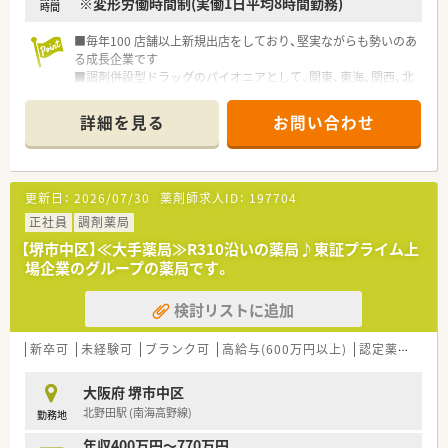
※変形労働時間制(実働1日平均8時間勤務)
時間
■毎年100 店舗以上新規出店をしており、堅実ながらも勢いのあ
る成長企業です
■調剤併設型ドラッグのパイオニアとして、関東、東海、関西、北
陸・信州を中心に約1,700店舗以上を展開しています
■研修制度は様々なプランがあり、集合研修だけでなく任意で受
詳細を見る
お問い合わせ
講可能な研修も幅広く用意されています
■店舗で活躍する従業員、社外で活躍する従業員、将来経営幹部
となる従業員など、薬剤師として様々な活躍ができるフィールド
を用意されています
更新日：
2026/07/30
薬剤師求人ID：
197704
■総合薬剤師・調剤薬剤師（土日休み・19時までの勤務）どちらか
の働き方を選択できます
正社員
調剤薬局
■調剤併設型だけでなく「医療モール・クリニック併設店舗」「敷
【堺市中区】≪大手薬局≫R310沿いの薬局♪東証プライム上
地内薬局」「訪問調剤特化型店舗」など様々な店舗を運営してい
場企業のグループの薬局です。
ます
■在宅医療にも積極的取り組んでおり「訪問調剤特化型店舗」を
検討リストに追加
50店舗以上、無菌調剤室は業界最多の51店舗設置しています
■「プラチナくるみん認定企業」「健康経営優良法人2023（大規模
法人部門）認定」等を取得し一人ひとりが働きやすい環境が整備
新卒可
未経験可
ブランク可
高給与(600万円以上)
認定薬剤師取得支援あり
されています
■充実した研修制度、人事制度、評価制度、キャリア支援制度等
大阪府 堺市中区
があるのも特徴です
北野田駅 (南海高野線)
勤務地
年収400万円～770万円