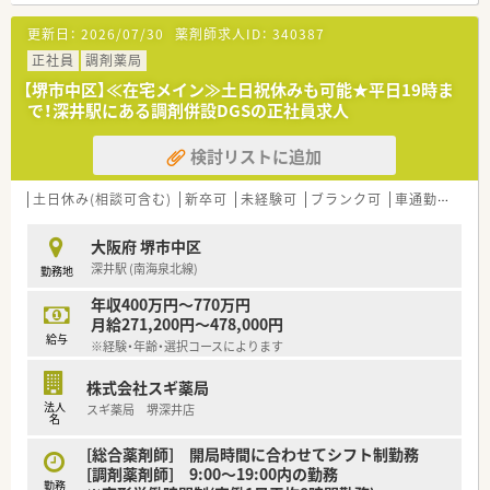
を用意されています
更新日：
2026/07/30
薬剤師求人ID：
340387
■総合薬剤師・調剤薬剤師（土日休み・19時までの勤務）どちらか
の働き方を選択できます
正社員
調剤薬局
■調剤併設型だけでなく「医療モール・クリニック併設店舗」「敷
【堺市中区】≪在宅メイン≫土日祝休みも可能★平日19時ま
地内薬局」「訪問調剤特化型店舗」など様々な店舗を運営してい
で！深井駅にある調剤併設DGSの正社員求人
ます
■在宅医療にも積極的取り組んでおり「訪問調剤特化型店舗」を
検討リストに追加
50店舗以上、無菌調剤室は業界最多の51店舗設置しています
■「プラチナくるみん認定企業」「健康経営優良法人2023（大規模
法人部門）認定」等を取得し一人ひとりが働きやすい環境が整備
土日休み(相談可含む)
新卒可
未経験可
ブランク可
車通勤可
高給
されています
■充実した研修制度、人事制度、評価制度、キャリア支援制度等
大阪府 堺市中区
があるのも特徴です
深井駅 (南海泉北線)
勤務地
年収400万円～770万円
月給271,200円～478,000円
給与
※経験・年齢・選択コースによります
株式会社スギ薬局
法人
スギ薬局 堺深井店
名
[総合薬剤師] 開局時間に合わせてシフト制勤務
[調剤薬剤師] 9:00～19:00内の勤務
勤務