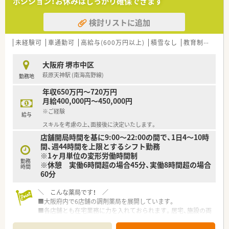
ポジション！お休みはしっかり確保できます
施しています。
検討リストに追加
【想定される業務内容】
■処方箋に基づく正確な調剤や入念な監査をはじめ、患者様の健
康を支える丁寧な服薬指導や薬歴管理などの業務全般を行いま
未経験可
車通勤可
高給与(600万円以上)
積雪なし
教育制度あり
す。
■併設店ならではの業務として、OTC医薬品の販売相談や各種サ
大阪府 堺市中区
プリメント、第一類医薬品に関するカウンセリングも担当しま
萩原天神駅 (南海高野線)
勤務地
す。
■地域の医療機関や介護関係者と連携を図りながら、居宅や高齢
年収650万円～720万円
者施設への定期的な訪問、お薬の配達などの在宅業務に携わりま
月給400,000円～450,000円
す。
※ご経験
給与
【職場環境と雰囲気】
スキルを考慮の上、面接後に決定いたします。
■大手企業ならではの低い離職率を強みに、店舗には20代の若
店舗開局時間を基に9:00～22:00の間で、1日4～10時
手から60代のベテランまで幅広い世代が和気あいあいと活躍し
間、週44時間を上限とするシフト勤務
ています。
※1ヶ月単位の変形労働時間制
■エリアマネージャーのほかに急な応援に対応できるラウンダ
勤務
※休憩 実働6時間超の場合45分、実働8時間超の場合
時間
ーが20名以上在籍しており、急なお休みの際にも安心の体制で
60分
す。
■常時3名から4名の薬剤師と1名から2名の調剤事務を配置する
＼ こんな薬局です！ ／
手厚い複数名体制を敷いており、安心して業務に集中できます。
■大阪府内で6店舗の調剤薬局を展開しています。
■各店舗とも在宅業務に力を入れておられます。居宅、施設の両
方で在宅対応に積極的な会社です。