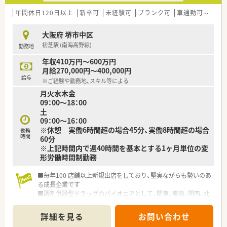
年間休日120日以上
新卒可
未経験可
ブランク可
車通勤可
高給与
大阪府 堺市中区
初芝駅 (南海高野線)
勤務地
年収410万円～600万円
月給270,000円～400,000円
給与
※ご経験や勤務地、スキル等による
月火水木金
09：00～18：00
土
09：00～16：00
※休憩 実働6時間超の場合45分、実働8時間超の場合
勤務
時間
60分
※上記時間内で週40時間を基本とする1ヶ月単位の変
形労働時間制勤務
■毎年100 店舗以上新規出店をしており、堅実ながらも勢いのあ
る成長企業です
■調剤併設型ドラッグのパイオニアとして、関東、東海、関西、北
陸・信州を中心に約1,700店舗以上を展開しています
■研修制度は様々なプランがあり、集合研修だけでなく任意で受
詳細を見る
お問い合わせ
講可能な研修も幅広く用意されています