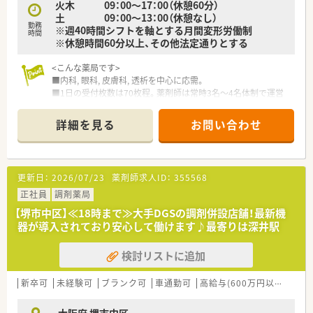
火木 09：00～17：00（休憩60分）
土 09：00～13：00（休憩なし）
勤務
※週40時間シフトを軸とする月間変形労働制
時間
※休憩時間60分以上、その他法定通りとする
<こんな薬局です>
■内科, 眼科, 皮膚科, 透析を中心に応需。
■1日の受付枚数は70枚程。薬剤師は常時3名～4名体制で運営
しています。
■マイカー通勤可能です！
詳細を見る
お問い合わせ
■近隣の総合病院からの処方箋も対応しています。
<こんな方にオススメ>
■家族やプライベートを大事にしながら働きたい方
更新日：
2026/07/23
薬剤師求人ID：
355568
■キャリアを磨きたい方
■企業の安定性を重視したい方
正社員
調剤薬局
■お車通勤を希望される方
【堺市中区】≪18時まで≫大手DGSの調剤併設店舗！最新機
■未経験から保険調剤にチャレンジをしたい方
器が導入されており安心して働けます♪最寄りは深井駅
<こんな会社です>
検討リストに追加
■株式会社ファーコスと株式会社ミックが合併して新たに設立
された調剤薬局チェーンです。
■設立は2022年4月！スズケングループにおける全国規模の調剤
新卒可
未経験可
ブランク可
車通勤可
高給与(600万円以上)
教
薬局チェーンとなります。
■2社が培ってきたノウハウと企業の良さを融合し、より安定し