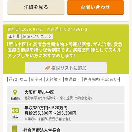
心に1日約30枚応需しています。
詳細を見る
お問い合わせ
■30代の代表取締役も現場で勤務しており、薬剤師1名体制で地
域医療を支えています。
【募集背景と求める人物像について】
更新日：
2026/07/27
薬剤師求人ID：
496142
■今後の堺市内での新規開局を見据えており、共に会社を成長さ
せてくれる方の増員募集です。
正社員
病院・クリニック
■在宅医療に情熱を持って取り組んでいただける方であれば、ご
【堺市中区】≪高度急性期病院≫周産期医療、がん治療、救急
経験の長短は問いません。
医療の機能を持つ総合病院です。病院薬剤師としてスキル
■20代から30代のスタッフが中心のため、同世代の方と協力し
アップしたい方におすすめします！
て働きたい方を歓迎します。
検討リストに追加
【勤務実態について】
■週4日の終日勤務と、週2日の半日勤務を組み合わせた独自の
シフト体系を採用しています。
週32h以上
新卒可
未経験可
車通勤可
住宅補助(手当)あり
託児
■月間の総労働時間は173時間と明確に定められており、それを
超えた分は残業代が支給されます。
大阪府 堺市中区
■有給休暇は法で定められた消化義務という考え方のため、気兼
北野田駅 (南海高野線)／泉ヶ丘駅 (南海泉北線)
勤務地
ねなく取得できる職場風土です。
年収380万円～520万円
【職場環境と雰囲気】
月給255,300円～295,300円
■スタッフの平均年齢が若く、20代から30代が中心となって活
給与
※年収には当直、夜勤手当を含む
気のある雰囲気を作っています。
■月に1回以上の頻度で飲み会が開催されるなど、社員同士のコ
社会医療法人生長会
ミュニケーションが活発です。