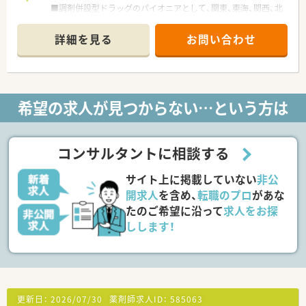
■調剤併設型ドラッグのパイオニアとして、関東、東海、関西、北
陸・信州を中心に約1,700店舗以上を展開しています
■研修制度は様々なプランがあり、集合研修だけでなく任意で受
詳細を見る
お問い合わせ
講可能な研修も幅広く用意されています
■店舗で活躍する従業員、社外で活躍する従業員、将来経営幹部
となる従業員など、薬剤師として様々な活躍ができるフィールド
を用意されています
■総合薬剤師・調剤薬剤師（土日休み・19時までの勤務）どちらか
希望の求人が見つからない…という方は
の働き方を選択できます
■調剤併設型だけでなく「医療モール・クリニック併設店舗」「敷
地内薬局」「訪問調剤特化型店舗」など様々な店舗を運営してい
ます
コンサルタントに相談する
■在宅医療にも積極的取り組んでおり「訪問調剤特化型店舗」を
50店舗以上、無菌調剤室は業界最多の51店舗設置しています
サイト上に掲載していない
非公
■「プラチナくるみん認定企業」「健康経営優良法人2023（大規模
法人部門）認定」等を取得し一人ひとりが働きやすい環境が整備
開求人
を含め、
転職のプロ
があな
されています
たのご希望に沿って
求人をお探
■充実した研修制度、人事制度、評価制度、キャリア支援制度等
しします！
があるのも特徴です
更新日：
2026/07/30
薬剤師求人ID：
585063