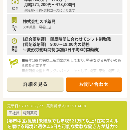
月給271,200円～478,000円
給与
※経験・年齢・選択コースによります
株式会社スギ薬局
法人
スギ薬局 堺福田店
名
[総合薬剤師] 開局時間に合わせてシフト制勤務
[調剤薬剤師] 9:00～19:00内の勤務
勤務
※変形労働時間制(実働1日平均8時間勤務)
時間
■毎年100 店舗以上新規出店をしており、堅実ながらも勢いのあ
る成長企業です
■調剤併設型ドラッグのパイオニアとして、関東、東海、関西、北
陸・信州を中心に約1,700店舗以上を展開しています
■研修制度は様々なプランがあり、集合研修だけでなく任意で受
詳細を見る
お問い合わせ
講可能な研修も幅広く用意されています
■店舗で活躍する従業員、社外で活躍する従業員、将来経営幹部
となる従業員など、薬剤師として様々な活躍ができるフィールド
を用意されています
更新日：
2026/07/27
薬剤師求人ID：
513488
■総合薬剤師・調剤薬剤師（土日休み・19時までの勤務）どちらか
の働き方を選択できます
正社員
調剤薬局
■調剤併設型だけでなく「医療モール・クリニック併設店舗」「敷
【堺市中区/鳳駅】未経験でも年収521万円以上！在宅スキル
地内薬局」「訪問調剤特化型店舗」など様々な店舗を運営してい
を磨ける環境と週休2.5日も可能な柔軟な働き方が魅力で
ます