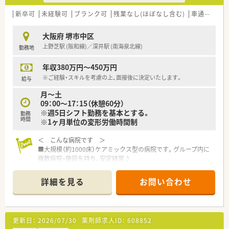
新卒可
未経験可
ブランク可
残業なし(ほぼなし含む)
車通勤可
大阪府 堺市中区
上野芝駅 (阪和線)／深井駅 (南海泉北線)
勤務地
年収380万円～450万円
※ご経験・スキルを考慮の上、面接後に決定いたします。
給与
月～土
09：00～17：15（休憩60分）
※週5日シフト勤務を基本とする。
勤務
時間
※1ヶ月単位の変形労働時間制
＜ こんな病院です ＞
■大規模（約1000床）ケアミックス型の病院です。グループ内に
複数病院・施設を持ち、安定経営♪
■外来患者数は1日100名ほど。院内処方のため、幅広い科目の
処方箋を診ながら経験を積んでいくことが出来る環境です！（内
詳細を見る
お問い合わせ
科・外科・整形外科・眼科・リハビリテーション科・放射線診断科・
麻酔科・歯科口腔外科）
■薬剤師は16名在籍しており、平均年齢は30代後半。薬局長は
50代後半の女性がお勤めです。事務員さんも5名在籍しており、
更新日：
2026/07/30
薬剤師求人ID：
608852
しっかり人員配置されていて安心です♪