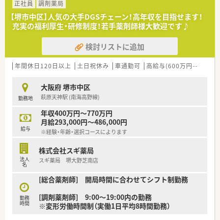
■チーム医療として、カンファレンス・回診・ラウンド等の活動に
正社員
調剤薬局
参加することも出来ます！（感染制御チーム・栄養サポートチー
【堺市中区】人気の大手DGSチェーン！高年収を目指せます！
ム・緩和ケアチーム）ドクターや看護師など他職種の方々と協力
充実の福利厚生・研修制度！若手薬剤師様大歓迎です♪
し合って患者様のことを考えられるため、やりがいにも繋がりま
す★
検討リストに追加
■託児所も完備！（※随時空き状況は変化しますので、お問合せ下
さい）小さいお子さんのいらっしゃるママ薬剤師さんも安心して
勤務スタートできます。
年間休日120日以上
土日祝休み
車通勤可
高給与(600万円以上)
認
■1回300円の社食があります♪その他にも福利厚生充実してお
り、そちらも魅力のひとつです！
大阪府 堺市中区
萩原天神駅 (南海高野線)
勤務地
＜ 充実の教育制度 ＞
■新人研修として、入職時の全体研修や病院新人研修など、まず
年収400万円～770万円
は病院薬剤師として基本的な業務がすべて対応できるように指
月給293,000円～486,000円
導してもらえます。調剤～病棟服薬指導まで幅広い業務をしっ
給与
※経験・年齢・選択コースによります
かりと学んでいくことが出来ます。
■その後はチーム医療などの専門的な業務に携わっていくこと
株式会社スギ薬局
が出来ます。各種委員会活動に参加出来たりと、他職種の方々と
法人
スギ薬局 堺大野芝南店
の連携も発生しながら薬剤師として一段とスキルアップしてい
名
くことが出来ます！
[総合薬剤師] 開局時間に合わせてシフト制勤務
■外部研修、学術大会、グループ病院で開催される勉強会や医局
カンファレンスへの参加なども出来、学べる環境の幅広さはピカ
[調剤薬剤師] 9:00～19:00内の勤務
イチ★
勤務
時間
※変形労働時間制（実働1日平均8時間勤務）
＜ こんな方におすすめ！ ＞