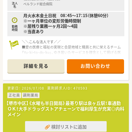
法人
ベルランド総合病院
■経営者である30代の代表も現場の薬剤師として働いているた
名
め、何でも相談しやすい環境です。
月火水木金土日祝 08：45～17：15（休憩60分）
※一ヶ月単位の変形労働時間制
※居残り業務一ヶ月2回～4回
勤務
時間
※当直あり
＼＼こんな法人です／／
■愛の医療と福祉の実現と会是地域と職員と共に栄えるチーム
「Yu･ki・to･do･ku」、ゆき届いたサービスを理念として掲げる医
療法人です。
■堺市～大阪南部に展開する医療法人で、昭和30年に開設され
詳細を見る
お問い合わせ
て以来、「愛の医療と福祉の実現」を基本理念とし、地域の皆さん
に「最高の医療を提供する」ために、「Excellent Hospital（最高の
病院）」を目指しております。
■救急医療、高度医療など、質の高い医療を提供しております。
更新日：
2026/07/08
薬剤師求人ID：
470593
■医療法人として定期的に新卒採用を行っているため、新人教
育、実習生の受け入れなど教育体制も整ったグループです。
正社員
調剤薬局
【堺市中区】《水曜も半日開局》最寄り駅は泉ヶ丘駅！車通勤
＼＼こんな病院です／／
ＯＫ！大手ドラッグストアチェーンで福利厚生が充実◎内科
■最寄り駅は北野田駅もしくは泉ヶ丘駅ですが、どちらも車で
メイン
10～15分程度ですので、車通勤が便利です。
■堺市の基幹病院での貴重な正社員募集です！病院薬剤師として
検討リストに追加
しっかりしたキャリアを積んで頂けます。
■夜勤業務や残業対応はございますが、手当等で納得の給与も実