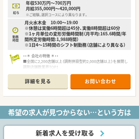
としての枠を超えたクリエイティブな業務に携わることも可能
年収530万円～700万円
です。
月給355,000円～420,000円
給与
※ご経験、選択コースにより異なります。
【職場環境と雰囲気】
月火水木金 10:00〜19:00
■従業員の約50％が20代から30代と若手が中心の活気あふれる
※休憩は実働6時間超は45分、実働8時間超は60分
職場で、役員クラスとも距離が近くフラットな相談が可能です。
※1ヶ月単位の変形労働時間制（月平均:165.6時間/年
■独自の「業務支援制度」により、固定の人間関係に偏りすぎな
勤務
間所定労働時間:1,988時間）
い流動的な体制を整え、人間関係のストレスを最小限に抑えてい
時間
※1日4～15時間のシフト制勤務（店舗により異なる）
ます。
■BBQや運動会などの社内イベントも本気で楽しむ社風があ
・・＊ 会社の特徴 ＊・・
り、役職の垣根を超えて「仲間」として高め合える雰囲気があり
■全国に2,200店舗以上（調剤併設型約2,000店舗以上）を展開し
ます。
調剤店舗数業界TOP！
■店舗拡大に伴いキャリアアップできるポジションが多数あり！
頑張り次第で高給与も可能！
詳細を見る
お問い合わせ
■経験や勤務コースによりますが、経験の少ない方でも500万前
半スタートと業界TOP水準！
■職種や職域に合わせ、豊富な社内研修や外部組織と連携した研
修を用意されています
■薬剤師が中心の会社だからこそ活躍できるキャリアパスが多
希望の求人が見つからない…という方は
種多様に用意されています。
■店舗拡大に伴い、エリアマネジャーや営業部長等のマネジメン
トのポジションも増えます。
■在宅や教育等の専門性を活かせるスペシャリストを目指すこ
新着求人を受け取る
とも可能です。