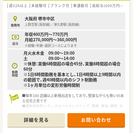
法人部門）認定」等を取得し一人ひとりが働きやすい環境が整備
週32h以上
未経験可
ブランク可
車通勤可
高給与(600万円以上)
されています
■充実した研修制度、人事制度、評価制度、キャリア支援制度等
大阪府 堺市中区
があるのも特徴です
上野芝駅 (阪和線)／津久野駅 (阪和線)
勤務地
年収400万円～770万円
月給270,000円～360,000円
給与
※経験・年齢・選択コースによります
月火水木金 09:00〜19:00
土 09:00〜14:00
※休憩：実働6時間超の場合45分、実働8時間超の場合
60分
勤務
※1日8時間勤務を基本とし、1日4時間以上9時間以内
時間
の範囲で、週40時間以内のシフト制勤務
※1ヶ月単位の変形労働時間制
■毎年100 店舗以上新規出店をしており、堅実ながらも勢いのあ
る成長企業です
■調剤併設型ドラッグのパイオニアとして、関東、東海、関西、北
陸・信州を中心に約1,700店舗以上を展開しています
■研修制度は様々なプランがあり、集合研修だけでなく任意で受
詳細を見る
お問い合わせ
講可能な研修も幅広く用意されています
■店舗で活躍する従業員、社外で活躍する従業員、将来経営幹部
となる従業員など、薬剤師として様々な活躍ができるフィールド