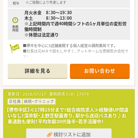
■40時間の固定残業を含む給与となりますが、全社の平均残業
※ご経験により考慮します
給与
時間は月20時間を超える事は殆どございません。
月火水金 8：30～19：30
■県外から就職される方には借り上げ社宅制度のご用意がござ
木土 8：30～13：00
います。
※上記時間内で週40時間シフトの1ヶ月単位の変形労
勤務
働時間制
＜こんな方にオススメ＞
時間
※休憩は法定通り
■在宅業務に注力したい方
■高年収をご希望の方
■堺市を中心に5店舗展開する個人経営の調剤薬局です。
■社長は元ＭＲで話もしやすく、アットホームな雰囲気の会社で
す！
■店舗のヘルプも充実しており、働きやすい環境が整っておりま
す。
詳細を見る
お問い合わせ
更新日：
2026/07/17
薬剤師求人ID：
17479
正社員
病院・クリニック
【堺市中区】≪17時15分まで！総合病院求人≫経験値UP間違
いなし！深井駅・上野芝駅最寄り、駅から送迎バスあり♪お
車通勤も便利！平均年齢30代後半・若手活躍中！
検討リストに追加