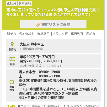
正社員
調剤薬局
【堺市中区】《★選べるコース★》福利厚生＆研修制度充実◎
長くお仕事していただける環境に注力されています！
検討リストに追加
駅チカ
週32h以上
未経験可
ブランク可
車通勤可
高給与(600万円以上)
大阪府 堺市中区
白鷺駅 (南海高野線)
勤務地
年収400万円～770万円
月給270,000円～360,000円
給与
※経験・年齢・選択コースによります
月火水木金 09:00〜19:00
土 09:00〜13:00
※休憩：実働6時間超の場合45分、実働8時間超の場合
60分
勤務
※1日8時間勤務を基本とし、1日4時間以上9時間以内
時間
の範囲で、週40時間以内のシフト制勤務
※1ヶ月単位の変形労働時間制
■毎年100 店舗以上新規出店をしており、堅実ながらも勢いのあ