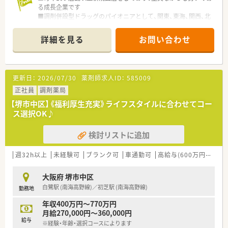
る成長企業です
■調剤併設型ドラッグのパイオニアとして、関東、東海、関西、北
陸・信州を中心に約1,700店舗以上を展開しています
■研修制度は様々なプランがあり、集合研修だけでなく任意で受
詳細を見る
お問い合わせ
講可能な研修も幅広く用意されています
■店舗で活躍する従業員、社外で活躍する従業員、将来経営幹部
となる従業員など、薬剤師として様々な活躍ができるフィールド
を用意されています
更新日：
2026/07/30
薬剤師求人ID：
585009
■総合薬剤師・調剤薬剤師（土日休み・19時までの勤務）どちらか
の働き方を選択できます
正社員
調剤薬局
■調剤併設型だけでなく「医療モール・クリニック併設店舗」「敷
【堺市中区】《福利厚生充実》ライフスタイルに合わせてコー
地内薬局」「訪問調剤特化型店舗」など様々な店舗を運営してい
ス選択OK♪
ます
■在宅医療にも積極的取り組んでおり「訪問調剤特化型店舗」を
検討リストに追加
50店舗以上、無菌調剤室は業界最多の51店舗設置しています
■「プラチナくるみん認定企業」「健康経営優良法人2023（大規模
法人部門）認定」等を取得し一人ひとりが働きやすい環境が整備
週32h以上
未経験可
ブランク可
車通勤可
高給与(600万円以上)
されています
■充実した研修制度、人事制度、評価制度、キャリア支援制度等
大阪府 堺市中区
があるのも特徴です
白鷺駅 (南海高野線)／初芝駅 (南海高野線)
勤務地
年収400万円～770万円
月給270,000円～360,000円
給与
※経験・年齢・選択コースによります