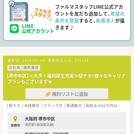
■その他にも、管理部門や商品部門等の本社スタッフなど活動領
ファルマスタッフLINE公式アカ
域は多種多様です。
■在宅実施店舗は年々増加しており、在宅医療へもしっかりと関
ウントを友だち追加して、
希望の
わる事ができます。
条件を登録
すると、
新着求人
が届
■育児休暇は3歳まで取得が可能で、時短制度は小学5年生まで
きます♪
時短勤務ができるよう変更予定です。
■年間休日が120日とワークライフバランスが整っています
■日用品から常備薬まで、従業員割引制度など嬉しいメリットも
たくさんあります！
更新日：
2026/07/08
薬剤師求人ID：
579184
正社員
調剤薬局
【堺市中区】≪大手×福利厚生充実≫駅チカ！様々なキャリア
プランもございます★
検討リストに追加
駅チカ
未経験可
ブランク可
車通勤可
高給与(600万円以上)
積
大阪府 堺市中区
深井駅 (南海泉北線)
勤務地