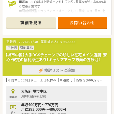
■毎年100 店舗以上新規出店をしており、堅実ながらも勢いのあ
【研修をしっかり受けていきたい方】
る成長企業です
新人研修や勉強会などだけでなく、スキルアップ研修なども実施
■調剤併設型ドラッグのパイオニアとして、関東、東海、関西、北
していただけますので、継続的に学び続けられる環境です！
陸・信州を中心に約1,700店舗以上を展開しています
【他職種との連携に興味のある方】
■研修制度は様々なプランがあり、集合研修だけでなく任意で受
病院としてチーム医療には積極的に取り組んでいらっしゃいま
詳細を見る
お問い合わせ
講可能な研修も幅広く用意されています
すので、ドクター・看護師・臨床検査技師・栄養士など、幅広い職
■店舗で活躍する従業員、社外で活躍する従業員、将来経営幹部
種の方々と連携しながら業務に携われます！
となる従業員など、薬剤師として様々な活躍ができるフィールド
を用意されています
更新日：
2026/07/30
薬剤師求人ID：
608833
■総合薬剤師・調剤薬剤師（土日休み・19時までの勤務）どちらか
の働き方を選択できます
正社員
調剤薬局
■調剤併設型だけでなく「医療モール・クリニック併設店舗」「敷
【堺市中区】大手DGSチェーンでの珍しい在宅メイン店舗！安
地内薬局」「訪問調剤特化型店舗」など様々な店舗を運営してい
心・安定の福利厚生あり！キャリアアップ志向の方歓迎！
ます
■在宅医療にも積極的取り組んでおり「訪問調剤特化型店舗」を
検討リストに追加
50店舗以上、無菌調剤室は業界最多の51店舗設置しています
■「プラチナくるみん認定企業」「健康経営優良法人2023（大規模
法人部門）認定」等を取得し一人ひとりが働きやすい環境が整備
年間休日120日以上
土日祝休み
車通勤可
高給与(600万円以上)
認
されています
■充実した研修制度、人事制度、評価制度、キャリア支援制度等
大阪府 堺市中区
があるのも特徴です
深井駅 (南海泉北線)
勤務地
年収400万円～770万円
月給293,000円～486,000円
給与