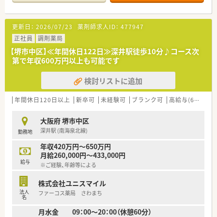
■店舗で活躍する従業員、社外で活躍する従業員、将来経営幹部
となる従業員など、薬剤師として様々な活躍ができるフィールド
を用意されています
更新日：
2026/07/23
薬剤師求人ID：
477947
■総合薬剤師・調剤薬剤師（土日休み・19時までの勤務）どちらか
の働き方を選択できます
正社員
調剤薬局
■調剤併設型だけでなく「医療モール・クリニック併設店舗」「敷
【堺市中区】≪年間休日122日≫深井駅徒歩10分♪コース次
地内薬局」「訪問調剤特化型店舗」など様々な店舗を運営してい
第で年収600万円以上も可能です
ます
■在宅医療にも積極的取り組んでおり「訪問調剤特化型店舗」を
検討リストに追加
50店舗以上、無菌調剤室は業界最多の51店舗設置しています
■「プラチナくるみん認定企業」「健康経営優良法人2023（大規模
法人部門）認定」等を取得し一人ひとりが働きやすい環境が整備
年間休日120日以上
新卒可
未経験可
ブランク可
高給与(600万円以上)
されています
■充実した研修制度、人事制度、評価制度、キャリア支援制度等
大阪府 堺市中区
があるのも特徴です
深井駅 (南海泉北線)
勤務地
年収420万円～650万円
月給260,000円～433,000円
給与
※ご経験、年齢等による
株式会社ユニスマイル
法人
ファーコス薬局 さわまち
名
月水金 09：00～20：00（休憩60分）