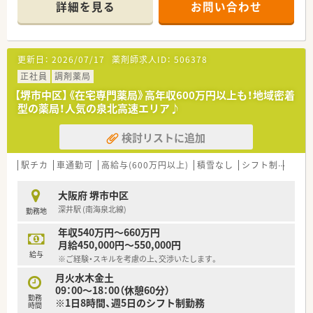
■企業としても安定しており、安心して腰を据えて働けます。
詳細を見る
お問い合わせ
■社長も薬剤師様で現場に入られることもあるため、経営層との
距離感も非常に近い環境です。
■福利厚生が充実しており、外部研修制度や食事補助、男性の育
休実績もございます！
更新日：
2026/07/17
薬剤師求人ID：
506378
■社外研修には積極的な支援をしており、薬剤師・薬局事務員・正
社員・パートといった区分を問わず、日本在宅薬学会・パートナー
正社員
調剤薬局
制度研修など時代に沿った人材育成機会に対して100％の費用
【堺市中区】《在宅専門薬局》高年収600万円以上も！地域密着
補助を行っています。
型の薬局！人気の泉北高速エリア♪
■正社員の方には完全週休2.5日制を導入しており、年間休日約
120日になっています。また、夏季休暇、年末年始休暇、ゴールデ
検討リストに追加
ンウィーク休暇など長期休暇もあり、家族との時間を大事にする
こともできます。
駅チカ
車通勤可
高給与(600万円以上)
積雪なし
シフト制
かか
＼ コンサルタントおすすめポイント ／
■選考時はコミュニケーション能力も大切にされておられま
大阪府 堺市中区
す。人とお話することが好きな方や、対話力などに自信がなくて
深井駅 (南海泉北線)
勤務地
もこれから身につけていきたい！というお気持ちの方が活躍でき
る環境です。
年収540万円～660万円
月給450,000円～550,000円
＼ こんな方におすすめ ／
給与
※ご経験・スキルを考慮の上、交渉いたします。
■人とのコミュニケーションに積極的な方
■在宅業務に興味・関心がある方
月火水木金土
09：00～18：00（休憩60分）
勤務
※1日8時間、週5日のシフト制勤務
時間