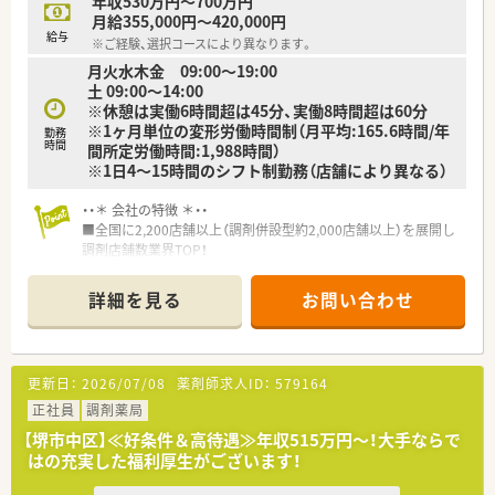
年収530万円～700万円
月給355,000円～420,000円
給与
※ご経験、選択コースにより異なります。
月火水木金 09:00〜19:00
土 09:00〜14:00
※休憩は実働6時間超は45分、実働8時間超は60分
※1ヶ月単位の変形労働時間制（月平均:165.6時間/年
勤務
時間
間所定労働時間:1,988時間）
※1日4～15時間のシフト制勤務（店舗により異なる）
・・＊ 会社の特徴 ＊・・
■全国に2,200店舗以上（調剤併設型約2,000店舗以上）を展開し
調剤店舗数業界TOP！
■店舗拡大に伴いキャリアアップできるポジションが多数あり！
頑張り次第で高給与も可能！
詳細を見る
お問い合わせ
■経験や勤務コースによりますが、経験の少ない方でも500万前
半スタートと業界TOP水準！
■職種や職域に合わせ、豊富な社内研修や外部組織と連携した研
修を用意されています
更新日：
2026/07/08
薬剤師求人ID：
579164
■薬剤師が中心の会社だからこそ活躍できるキャリアパスが多
種多様に用意されています。
正社員
調剤薬局
■店舗拡大に伴い、エリアマネジャーや営業部長等のマネジメン
【堺市中区】≪好条件＆高待遇≫年収515万円～！大手ならで
トのポジションも増えます。
はの充実した福利厚生がございます！
■在宅や教育等の専門性を活かせるスペシャリストを目指すこ
とも可能です。