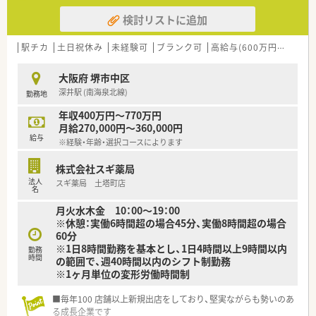
50店舗以上、無菌調剤室は業界最多の51店舗設置しています
検討リストに追加
■「プラチナくるみん認定企業」「健康経営優良法人2023（大規模
法人部門）認定」等を取得し一人ひとりが働きやすい環境が整備
されています
駅チカ
土日祝休み
未経験可
ブランク可
高給与(600万円以上)
■充実した研修制度、人事制度、評価制度、キャリア支援制度等
があるのも特徴です
大阪府 堺市中区
深井駅 (南海泉北線)
勤務地
年収400万円～770万円
月給270,000円～360,000円
給与
※経験・年齢・選択コースによります
株式会社スギ薬局
法人
スギ薬局 土塔町店
名
月火水木金 10：00～19：00
※休憩：実働6時間超の場合45分、実働8時間超の場合
60分
※1日8時間勤務を基本とし、1日4時間以上9時間以内
勤務
時間
の範囲で、週40時間以内のシフト制勤務
※1ヶ月単位の変形労働時間制
■毎年100 店舗以上新規出店をしており、堅実ながらも勢いのあ
る成長企業です