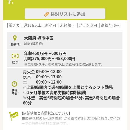
す。
■在宅医療にも積極的取り組んでおり「訪問調剤特化型店舗」を
50店舗以上、無菌調剤室は業界最多の51店舗設置しています
検討リストに追加
■「プラチナくるみん認定企業」「健康経営優良法人2023（大規模
法人部門）認定」等を取得し一人ひとりが働きやすい環境が整備
されています
駅チカ
週32h以上
新卒可
未経験可
ブランク可
高給与(600万円以上)
■充実した研修制度、人事制度、評価制度、キャリア支援制度等
があるのも特徴です
大阪府 堺市中区
鳳駅 (阪和線)
勤務地
年収450万円～600万円
月給375,000円～458,000円
給与
※ご経験・スキルを考慮の上、ご面接後に決定致します。
月火金 09:00～18:00
水木 09:00～17:00
土 09:00～12:00
※上記時間内で週40時間を上限とするシフト勤務
勤務
※1ヶ月単位の変形労働時間制勤務
時間
※休憩 実働6時間超の場合45分、実働8時間超の場合
60分
【店舗情報と応需状況について】
■最寄り駅の阪和線「鳳駅」から車で約5分の場所にあり、マイカ
ーでの通勤が便利な薬局です。
■業務のほとんどが在宅医療で、施設2件と個人宅の処方箋を中