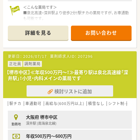
＜こんな薬局です＞
■泉北高速・深井駅より徒歩2分！駅チカの薬局ですが、お車通勤
も可能です。
■在宅専門店舗となり、施設約10施設（計330名程度）、個人在宅
2件の在宅の取り扱いがございます。
詳細を見る
お問い合わせ
■施設在宅増加による増員募集となります。
＜こんな法人です＞
■介護施設を運営している企業のグループ会社となり、関連施設
更新日：
2026/07/17
薬剤師求人ID：
207296
の在宅業務を請け負っておられます。
■大阪府に3店舗の調剤薬局を運営しています。
正社員
調剤薬局
■設立は2016年とまだ新しい企業です。
【堺市中区】≪年収500万円～！≫最寄り駅は泉北高速線「深
■施設との関係性もしっかり構築しており、他業種の方と密にコ
井駅」！小児・内科メインの薬局です
ンタクトを取っているため、往診同行も必須ではなく、それぞれ
のペース配分で業務が出来る環境となっております。
検討リストに追加
■オンコール対応は交代で行っておりますので、メリハリをつけ
た勤務が可能です。
■外来での対面業務はほぼございませんが、その分施設の患者様
駅チカ
車通勤可
高給与(600万円以上)
積雪なし
シフト制
大手
やケアマネージャーの方などと密にコンタクトを取り、チームプ
レーで患者様の回復を目指しています。
大阪府 堺市中区
■すべての店舗が18時までの営業時間なのが特徴で、プライベ
深井駅 (南海泉北線)
勤務地
ートとの両立もしやすくなっております。
■外来に左右されずスケジュールを立てながらのお仕事となり
年収500万円～600万円
ますので、お休みなどの融通が通りやすい環境です。