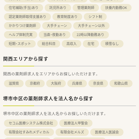
住宅補助(手当)あり
託児所あり
管理薬剤師
扶養内勤務OK
認定薬剤師取得支援あり
教育制度あり
シフト制
かかりつけ薬剤師
大手チェーン
大手チェーン以外
ヘルプ体制充実
当直・夜勤あり
22時以降勤務あり
短期・スポット
総合科目
高収入
在宅
積雪なし
関西エリアから探す
関西の薬剤師求人をエリアからお探しいただけます。
滋賀県
京都府
大阪府
兵庫県
奈良県
和歌山県
堺市中区の薬剤師求人を法人名から探す
堺市中区の薬剤師求人を法人名からお探しいただけます。
セコム医療システム株式会社
医療法人甲聖会
有限会社すみれメディカル
有限会社メルズ
医療法人医誠会