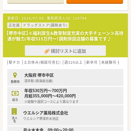
半スタートと業界TOP水準！
■職種や職域に合わせ、豊富な社内研修や外部組織と連携した研
修を用意されています
更新日：
2026/07/08
薬剤師求人ID：
210794
■薬剤師が中心の会社だからこそ活躍できるキャリアパスが多
種多様に用意されています。
正社員
ドラッグストア(調剤あり)
■店舗拡大に伴い、エリアマネジャーや営業部長等のマネジメン
【堺市中区】≪福利厚生&教育制度充実の大手チェーン≫高待
トのポジションも増えます。
遇が魅力/年収515万円～！調剤併設店舗の募集です♪
■在宅や教育等の専門性を活かせるスペシャリストを目指すこ
とも可能です。
検討リストに追加
■その他にも、管理部門や商品部門等の本社スタッフなど活動領
域は多種多様です。
■在宅実施店舗は年々増加しており、在宅医療へもしっかりと関
駅チカ
土日休み(相談可含む)
週32h以上
新卒可
未経験可
ブラ
わる事ができます。
■育児休暇は3歳まで取得が可能で、時短制度は小学5年生まで
大阪府 堺市中区
時短勤務ができるよう変更予定です。
深井駅 (南海泉北線)
勤務地
■年間休日が120日とワークライフバランスが整っています
■日用品から常備薬まで、従業員割引制度など嬉しいメリットも
年収530万円～700万円
たくさんあります！
月給355,000円～420,000円
給与
※経験や選択コースにより異なります
ウエルシア薬局株式会社
法人
ウエルシア堺深井水池店
名
月火水木金 09:00～20:00