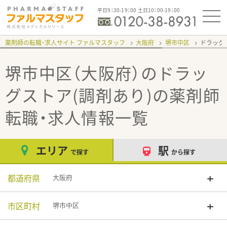
平日9：30-19：00 土日10：00-19：00
薬剤師の転職・求人サイト ファルマスタッフ
大阪府
堺市中区
ドラッグ
堺市中区（大阪府）のドラッ
グストア(調剤あり)
の薬剤師
転職・求人情報一覧
エリア
駅
で探す
から探す
都道府県
大阪府
市区町村
堺市中区