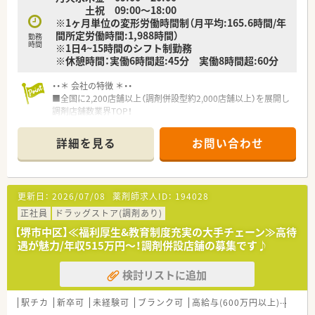
土祝 09:00～18:00
※1ヶ月単位の変形労働時間制（月平均:165.6時間/年
間所定労働時間:1,988時間）
勤務
時間
※1日4~15時間のシフト制勤務
※休憩時間：実働6時間超:45分 実働8時間超:60分
・・＊ 会社の特徴 ＊・・
■全国に2,200店舗以上（調剤併設型約2,000店舗以上）を展開し
調剤店舗数業界TOP！
■店舗拡大に伴いキャリアアップできるポジションが多数あり！
頑張り次第で高給与も可能！
詳細を見る
お問い合わせ
■経験や勤務コースによりますが、経験の少ない方でも500万前
半スタートと業界TOP水準！
■職種や職域に合わせ、豊富な社内研修や外部組織と連携した研
修を用意されています
更新日：
2026/07/08
薬剤師求人ID：
194028
■薬剤師が中心の会社だからこそ活躍できるキャリアパスが多
種多様に用意されています。
正社員
ドラッグストア(調剤あり)
■店舗拡大に伴い、エリアマネジャーや営業部長等のマネジメン
【堺市中区】≪福利厚生&教育制度充実の大手チェーン≫高待
トのポジションも増えます。
遇が魅力/年収515万円～！調剤併設店舗の募集です♪
■在宅や教育等の専門性を活かせるスペシャリストを目指すこ
とも可能です。
検討リストに追加
■その他にも、管理部門や商品部門等の本社スタッフなど活動領
域は多種多様です。
■在宅実施店舗は年々増加しており、在宅医療へもしっかりと関
駅チカ
新卒可
未経験可
ブランク可
高給与(600万円以上)
教育
わる事ができます。