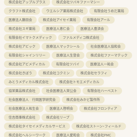
株式会社アップルプラス
株式会社ツバキファーマシー
クラフト株式会社
ウエルシア薬局株式会社
有限会社うめだ薬局
医療法人藤田会
株式会社アイセイ薬局
有限会社アール
株式会社スギ薬局
医療法人恵仁会
医療法人豊済会
有限会社イマトクメディック
ファルメディコ株式会社
株式会社アビック
医療法人マックシール
社会医療法人協和会
有限会社シャインリリー
医療法人生登会
株式会社ファーマテック
株式会社アビメディカル
有限会社ツバイ
医療法人一祐会
株式会社きぼう
株式会社コクミン
株式会社セラフィ
みとうメディカル株式会社
株式会社トモエメディカル
協栄薬品株式会社
社会医療法人栄公会
有限会社ハーベスト
社会医療法人 行岡医学研究会
株式会社みかど製作所
社会医療法人祐生会
医療法人啓明会
株式会社フロンティア
住吉商事株式会社
株式会社リープ
株式会社タイセイメディカルサービス
株式会社ストーン・フィールド
株式会社ヘルシーワーク
医療法人愛和会
株式会社PMC