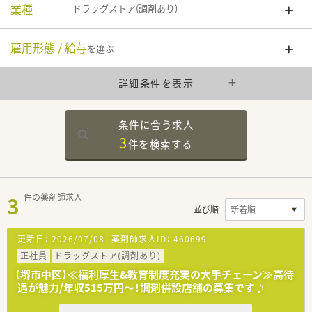
業種
ドラッグストア(調剤あり)
雇用形態 / 給与
を選ぶ
詳細条件を表示
条件に合う求人
3
件を
検索する
3
件の薬剤師求人
並び順
更新日：
2026/07/08
薬剤師求人ID：
460699
正社員
ドラッグストア(調剤あり)
【堺市中区】≪福利厚生&教育制度充実の大手チェーン≫高待
遇が魅力/年収515万円～！調剤併設店舗の募集です♪