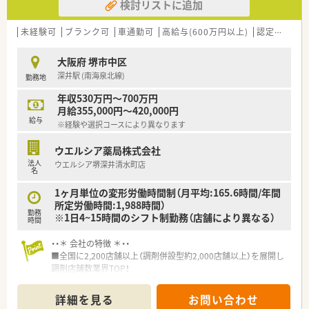
検討リストに追加
未経験可
ブランク可
車通勤可
高給与(600万円以上)
認定薬剤師取得支援あり
大阪府 堺市中区
深井駅 (南海泉北線)
勤務地
年収530万円～700万円
月給355,000円～420,000円
給与
※経験や選択コースにより異なります
ウエルシア薬局株式会社
法人
ウエルシア堺深井清水町店
名
1ヶ月単位の変形労働時間制（月平均:165.6時間/年間
所定労働時間:1,988時間）
勤務
※1日4~15時間のシフト制勤務（店舗により異なる）
時間
・・＊ 会社の特徴 ＊・・
■全国に2,200店舗以上（調剤併設型約2,000店舗以上）を展開し
調剤店舗数業界TOP！
■店舗拡大に伴いキャリアアップできるポジションが多数あり！
頑張り次第で高給与も可能！
詳細を見る
お問い合わせ
■経験や勤務コースによりますが、経験の少ない方でも500万前