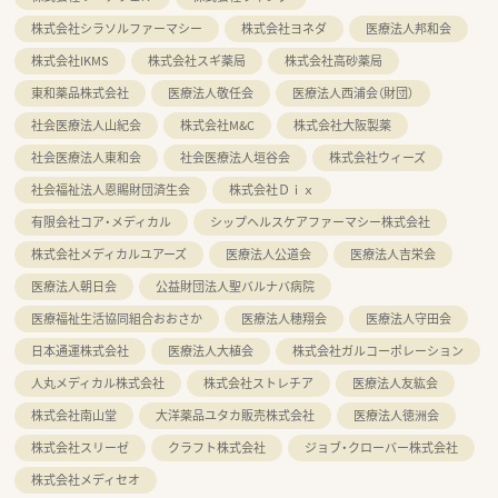
株式会社シラソルファーマシー
株式会社ヨネダ
医療法人邦和会
株式会社IKMS
株式会社スギ薬局
株式会社高砂薬局
東和薬品株式会社
医療法人敬任会
医療法人西浦会（財団）
社会医療法人山紀会
株式会社M&C
株式会社大阪製薬
社会医療法人東和会
社会医療法人垣谷会
株式会社ウィーズ
社会福祉法人恩賜財団済生会
株式会社Ｄｉｘ
有限会社コア・メディカル
シップヘルスケアファーマシー株式会社
株式会社メディカルユアーズ
医療法人公道会
医療法人吉栄会
医療法人朝日会
公益財団法人聖バルナバ病院
医療福祉生活協同組合おおさか
医療法人穂翔会
医療法人守田会
日本通運株式会社
医療法人大植会
株式会社ガルコーポレーション
人丸メディカル株式会社
株式会社ストレチア
医療法人友紘会
株式会社南山堂
大洋薬品ユタカ販売株式会社
医療法人徳洲会
株式会社スリーゼ
クラフト株式会社
ジョブ・クローバー株式会社
株式会社メディセオ