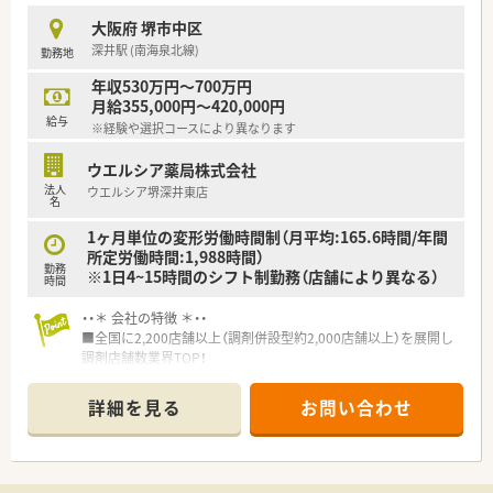
■育児休暇は3歳まで取得が可能で、時短制度は小学5年生まで
大阪府 堺市中区
時短勤務ができるよう変更予定です。
深井駅 (南海泉北線)
勤務地
■年間休日が120日とワークライフバランスが整っています
■日用品から常備薬まで、従業員割引制度など嬉しいメリットも
年収530万円～700万円
たくさんあります！
月給355,000円～420,000円
給与
※経験や選択コースにより異なります
ウエルシア薬局株式会社
法人
ウエルシア堺深井東店
名
1ヶ月単位の変形労働時間制（月平均:165.6時間/年間
所定労働時間:1,988時間）
勤務
※1日4~15時間のシフト制勤務（店舗により異なる）
時間
・・＊ 会社の特徴 ＊・・
■全国に2,200店舗以上（調剤併設型約2,000店舗以上）を展開し
調剤店舗数業界TOP！
■店舗拡大に伴いキャリアアップできるポジションが多数あり！
頑張り次第で高給与も可能！
詳細を見る
お問い合わせ
■経験や勤務コースによりますが、経験の少ない方でも500万前
半スタートと業界TOP水準！
■職種や職域に合わせ、豊富な社内研修や外部組織と連携した研
修を用意されています