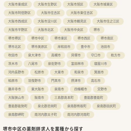
大阪市東成区
大阪市生野区
大阪市旭区
大阪市城東区
大阪市阿倍野区
大阪市住吉区
大阪市東住吉区
大阪市西成区
大阪市淀川区
大阪市鶴見区
大阪市住之江区
大阪市平野区
大阪市北区
大阪市中央区
堺市
堺市堺区
堺市中区
堺市東区
堺市西区
堺市南区
堺市北区
堺市美原区
岸和田市
豊中市
池田市
吹田市
泉大津市
高槻市
貝塚市
守口市
枚方市
茨木市
八尾市
泉佐野市
富田林市
寝屋川市
河内長野市
松原市
大東市
和泉市
箕面市
柏原市
羽曳野市
門真市
摂津市
高石市
藤井寺市
東大阪市
泉南市
四條畷市
交野市
大阪狭山市
阪南市
三島郡島本町
豊能郡豊能町
豊能郡能勢町
泉北郡忠岡町
泉南郡熊取町
泉南郡田尻町
泉南郡岬町
南河内郡太子町
南河内郡河南町
堺市中区の薬剤師求人を業種から探す