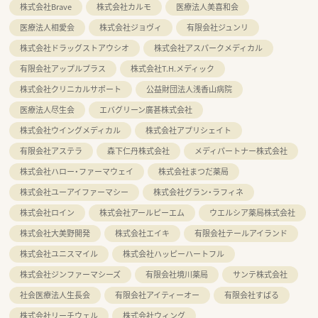
株式会社Brave
株式会社カルモ
医療法人美喜和会
医療法人相愛会
株式会社ジョヴィ
有限会社ジュンリ
株式会社ドラッグストアウシオ
株式会社アスパークメディカル
有限会社アップルプラス
株式会社T.H.メディック
株式会社クリニカルサポート
公益財団法人浅香山病院
医療法人尽生会
エバグリーン廣甚株式会社
株式会社ウイングメディカル
株式会社アプリシェイト
有限会社アステラ
森下仁丹株式会社
メディパートナー株式会社
株式会社ハロー・ファーマウェイ
株式会社まつだ薬局
株式会社ユーアイファーマシー
株式会社グラン・ラフィネ
株式会社ロイン
株式会社アールピーエム
ウエルシア薬局株式会社
株式会社大美野開発
株式会社エイキ
有限会社テールアイランド
株式会社ユニスマイル
株式会社ハッピーハートフル
株式会社ジンファーマシーズ
有限会社境川薬局
サンテ株式会社
社会医療法人生長会
有限会社アイティーオー
有限会社すばる
株式会社リーチウェル
株式会社ウィング