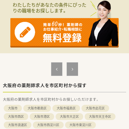
■薬剤師が中心の会社だからこそ活躍できるキャリアパスが多
わたしたちがあなたの条件にぴった
種多様に用意されています。
りの職場をお探しします。
■店舗拡大に伴い、エリアマネジャーや営業部長等のマネジメン
トのポジションも増えます。
■在宅や教育等の専門性を活かせるスペシャリストを目指すこ
とも可能です。
■その他にも、管理部門や商品部門等の本社スタッフなど活動領
域は多種多様です。
■在宅実施店舗は年々増加しており、在宅医療へもしっかりと関
わる事ができます。
■育児休暇は3歳まで取得が可能で、時短制度は小学5年生まで
時短勤務ができるよう変更予定です。
■年間休日が120日とワークライフバランスが整っています
■日用品から常備薬まで、従業員割引制度など嬉しいメリットも
たくさんあります！
大阪府の薬剤師求人を市区町村から探す
大阪府の薬剤師求人を市区町村からお探しいただけます。
大阪市
大阪市都島区
大阪市福島区
大阪市此花区
大阪市西区
大阪市港区
大阪市大正区
大阪市天王寺区
大阪市浪速区
大阪市西淀川区
大阪市東淀川区