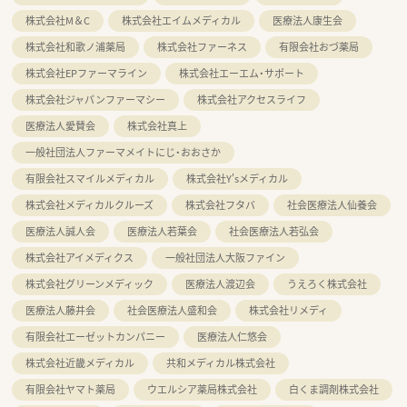
株式会社M＆C
株式会社エイムメディカル
医療法人康生会
株式会社和歌ノ浦薬局
株式会社ファーネス
有限会社おづ薬局
株式会社EPファーマライン
株式会社エーエム・サポート
株式会社ジャパンファーマシー
株式会社アクセスライフ
医療法人愛賛会
株式会社真上
一般社団法人ファーマメイトにじ・おおさか
有限会社スマイルメディカル
株式会社Y'sメディカル
株式会社メディカルクルーズ
株式会社フタバ
社会医療法人仙養会
医療法人誠人会
医療法人若葉会
社会医療法人若弘会
株式会社アイメディクス
一般社団法人大阪ファイン
株式会社グリーンメディック
医療法人渡辺会
うえろく株式会社
医療法人藤井会
社会医療法人盛和会
株式会社リメディ
有限会社エーゼットカンパニー
医療法人仁悠会
株式会社近畿メディカル
共和メディカル株式会社
有限会社ヤマト薬局
ウエルシア薬局株式会社
白くま調剤株式会社