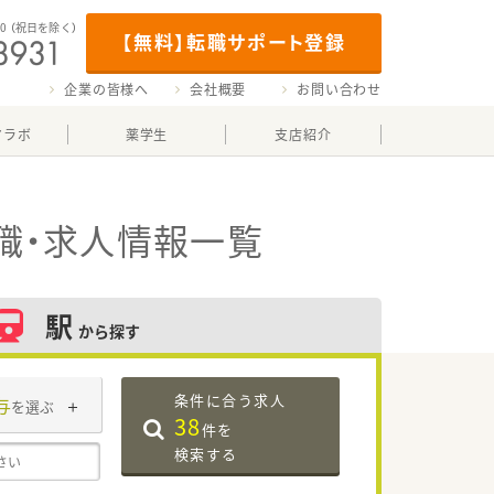
00
（祝日を除く）
【無料】転職サポート登録
企業の皆様へ
会社概要
お問い合わせ
マラボ
薬学生
支店紹介
職・求人情報一覧
駅
から探す
条件に合う求人
与
を選ぶ
38
件を
検索する