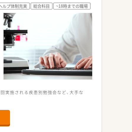
を加速させていきます。
ヘルプ体制充実
総合科目
~18時までの職場
契約ですので、初期費用時の自己負担はほ
組みにも積極的です。
1回実施される疾患別勉強会など、大手な
なマイカー通勤も認められている店舗で
箋を1日あたり約43枚応需しています。