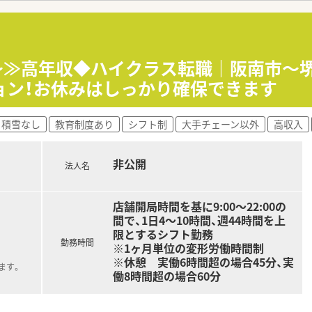
応の薬局として高い応需力をもつだけでなく、外来調剤と並行
入念な監査をはじめ、患者様の健康を支える丁寧な服薬指導や
円～≫高年収◆ハイクラス転職｜阪南市～
OTC医薬品の販売相談や各種サプリメント、第一類医薬品に
ョン！お休みはしっかり確保できます
と連携を図りながら、居宅や高齢者施設への定期的な訪問、お薬
積雪なし
教育制度あり
シフト制
大手チェーン以外
高収入
を強みに、店舗には20代の若手から60代のベテランまで幅
急な応援に対応できるラウンダーが20名以上在籍しており、急
非公開
法人名
名から2名の調剤事務を配置する手厚い複数名体制を敷いており
店舗開局時間を基に9:00～22:00の
間で、1日4～10時間、週44時間を上
限とするシフト勤務
勤務時間
※1ヶ月単位の変形労働時間制
※休憩 実働6時間超の場合45分、実
ます。
働8時間超の場合60分