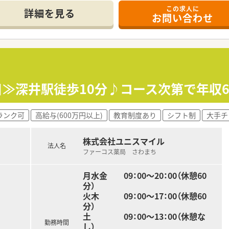
この求人に
休み・19時までの勤務）どちらかの働き方を選択できます
詳細を見る
お問い合わせ
ール・クリニック併設店舗」「敷地内薬局」「訪問調剤特化型店
おり「訪問調剤特化型店舗」を50店舗以上、無菌調剤室は業界
「健康経営優良法人2023（大規模法人部門）認定」等を取得し
評価制度、キャリア支援制度等があるのも特徴です
日≫深井駅徒歩10分♪コース次第で年収
ランク可
高給与(600万円以上)
教育制度あり
シフト制
大手チ
株式会社ユニスマイル
法人名
ファーコス薬局 さわまち
月水金 09：00～20：00（休憩60
分）
火木 09：00～17：00（休憩60
分）
土 09：00～13：00（休憩な
勤務時間
し）