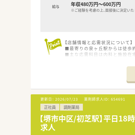
年収480万円～600万円
給与
※ご経験を考慮の上、面接後に決定いた
【店舗情報と応需状況について】
■最寄りの泉ヶ丘駅からは徒歩約
■主な応需科目は内科と施設在宅
■薬剤師は常勤3名が在籍してお
【募集背景と求める人物像につい
■今回は、体制強化のための欠
■周囲とコミュニケーションを
■調剤未経験の方でも、数年ス
更新日：
2026/07/23
薬剤師求人ID：
654691
【想定されるモデル年収】
正社員
調剤薬局
■ご経験や能力に応じて、年収4
■実際に32歳で経験8年の方に
【堺市中区/初芝駅】平日18
■新卒レベルの方でも年収480
求人