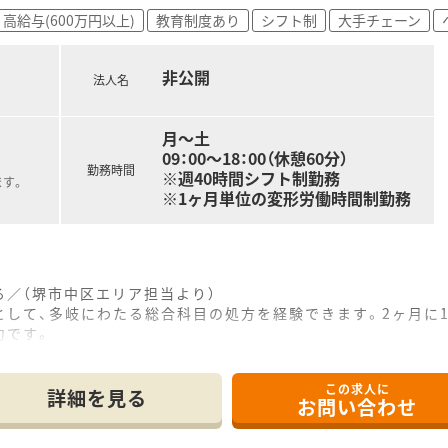
企業の良さを融合し、より安定した経営基盤から、成長スピード
高給与(600万円以上)
教育制度あり
シフト制
大手チェーン
県限定・自宅通勤の4コースをご用意！
スの方には充実の住宅補助制度が適用されます。（住居は法人
非公開
法人名
上！時短勤務はお子様が小学3年生終了時まで可能です。
月～土
09：00～18：00（休憩60分）
>
勤務時間
※週40時間シフト制勤務
ます。
な休暇制度がございます。
※1ヶ月単位の変形労働時間制勤務
リスクコントローラー制度を導入し、調剤過誤防止に向けた取り
／（堺市中区エリア担当より）
として、多岐にわたる総合科目の処方を経験できます。2ヶ月に
力です。
------------＊
この求人に
で15分ほどの場所に位置しており、従業員向けにお車での快適
詳細を見る
お問い合わせ
ンド総合病院の門前に構えており、多岐にわたる総合科目の処方