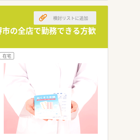
して居宅や施設への在宅業務も実施して
検討リストに追加
薬歴管理などの業務全般を行います。
堺市の全店で勤務できる方歓
関するカウンセリングも担当します。
の配達などの在宅業務に携わります。
在宅
広い世代が和気あいあいと活躍していま
なお休みの際にも安心の体制です。
、安心して業務に集中できます。