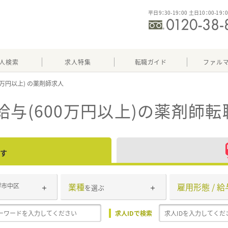
平日9：30-19：00 土日10：00-19：
人検索
求人特集
転職ガイド
ファル
0万円以上)
与(600万円以上)
の薬剤師転
す
業種
雇用形態 / 給
堺市中区
を選ぶ
求人IDで検索