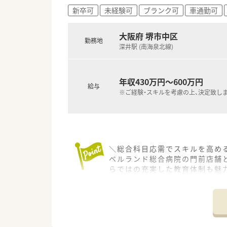
■2社が培ってきたノウハウと
新卒可
未経験可
ブランク可
車通勤可
■正社員には全国・広域・都道府
■全国・広域・都道府県限定コー
とんどございません）
大阪府 堺市中区
勤務地
深井駅 (南海泉北線)
<産休育休からの復職率高め>
■産育休からの復帰率は95%以
年収430万円～600万円
<年間休日多め＆機械化に積極的
給与
※ご経験・スキルを考慮の上、決定致し
■年間休日は120日以上で様々
■最新機器の導入やメディカル
＼総合科目応需でスキルを高める
ベルランド総合病院の門前店舗
らではの充実した教育体制も魅
＊------------------------------
【店舗情報と応需状況について】
■南海泉北線の深井駅からバス
す。
■地域の基幹病院であるベルラ