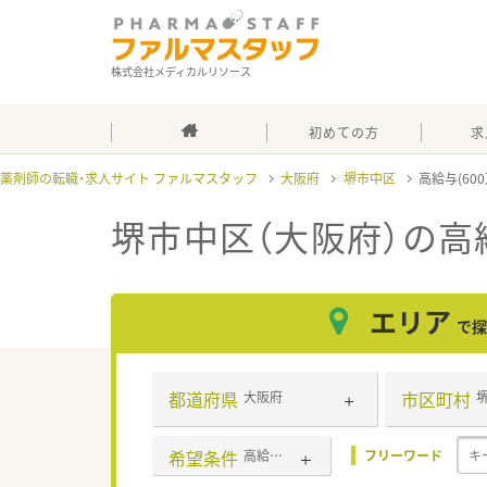
株式会社メディカルリソース
初めての方
求
薬剤師の転職・求人サイト ファルマスタッフ
大阪府
堺市中区
高給与(60
堺市中区（大阪府）の高給
エリア
で探
都道府県
市区町村
大阪府
希望条件
高給与(600万円以上)
フリーワード