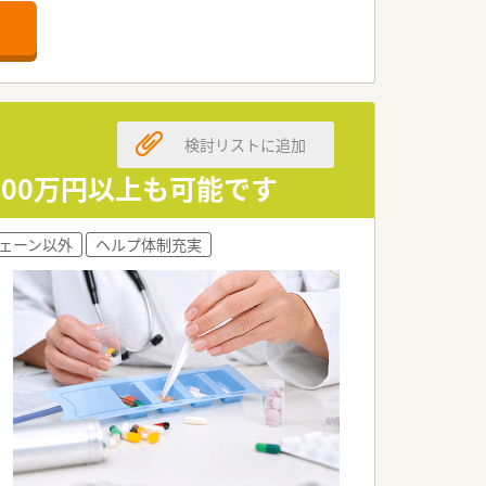
舗」など様々な店舗を運営しています
最多の51店舗設置しています
一人ひとりが働きやすい環境が整備されて
検討リストに追加
600万円以上も可能です
ェーン以外
ヘルプ体制充実