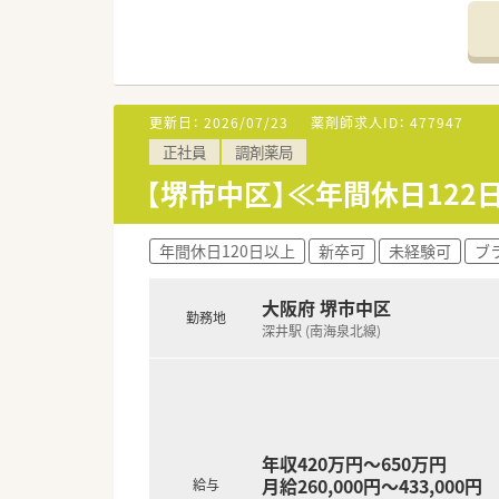
されています
■総合薬剤師・調剤薬剤師（土日
■調剤併設型だけでなく「医療モ
■在宅医療にも積極的取り組んで
■「プラチナくるみん認定企業」
います
更新日：
2026/07/23
薬剤師求人ID：
477947
■充実した研修制度、人事制度、
正社員
調剤薬局
【堺市中区】≪年間休日122
年間休日120日以上
新卒可
未経験可
ブ
大阪府 堺市中区
勤務地
深井駅 (南海泉北線)
年収420万円～650万円
月給260,000円～433,000円
給与