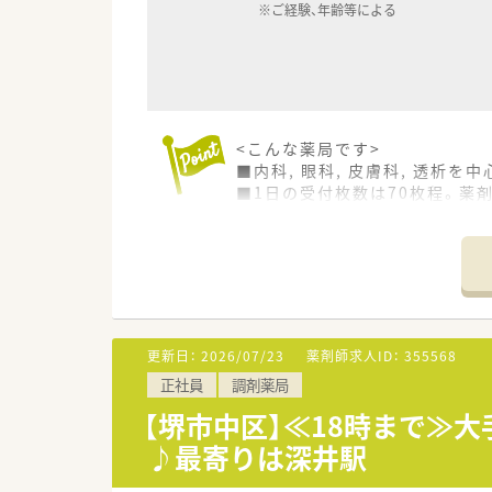
※ご経験、年齢等による
<こんな薬局です>
■内科, 眼科, 皮膚科, 透析を
■1日の受付枚数は70枚程。薬
■マイカー通勤可能です！
■近隣の総合病院からの処方箋
<こんな方にオススメ>
■家族やプライベートを大事に
■キャリアを磨きたい方
■企業の安定性を重視したい方
更新日：
2026/07/23
薬剤師求人ID：
355568
■お車通勤を希望される方
正社員
調剤薬局
■未経験から保険調剤にチャレ
【堺市中区】≪18時まで≫
<こんな会社です>
♪最寄りは深井駅
■株式会社ファーコスと株式会
■設立は2022年4月！スズケ