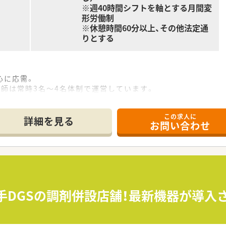
※週40時間シフトを軸とする月間変
形労働制
※休憩時間60分以上、その他法定通
りとする
中心に応需。
剤師は常時3名～4名体制で運営しています。
も対応しています。
この求人に
詳細を見る
お問い合わせ
しながら働きたい方
ンジをしたい方
大手DGSの調剤併設店舗！最新機器が導
社ミックが合併して新たに設立された調剤薬局チェーンです。
ングループにおける全国規模の調剤薬局チェーンとなります。