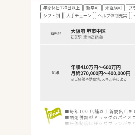
年間休日120日以上
新卒可
未経験可
ブ
シフト制
大手チェーン
ヘルプ体制充実
大阪府 堺市中区
勤務地
初芝駅 (南海高野線)
年収410万円～600万円
月給270,000円～400,000円
給与
※ご経験や勤務地、スキル等による
■毎年100 店舗以上新規出店
■調剤併設型ドラッグのパイオニ
■研修制度は様々なプランがあ
■店舗で活躍する従業員、社外