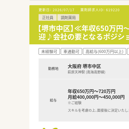
■広域の総合科目に触れる面対
います。
更新日：
2026/07/17
薬剤師求人ID：
619220
正社員
調剤薬局
【想定される業務内容】
■処方箋に基づく正確な調剤や
【堺市中区】≪年収650万
■併設店ならではの業務として、
迎♪会社の要となるポジシ
■地域の医療機関や介護関係者
【職場環境と雰囲気】
未経験可
車通勤可
高給与(600万円以上)
■大手企業ならではの低い離職率
す。
■エリアマネージャーのほかに
大阪府 堺市中区
勤務地
■常時3名から4名の薬剤師と1
萩原天神駅 (南海高野線)
年収650万円～720万円
月給400,000円～450,000円
給与
※ご経験
スキルを考慮の上、面接後に決定いたし