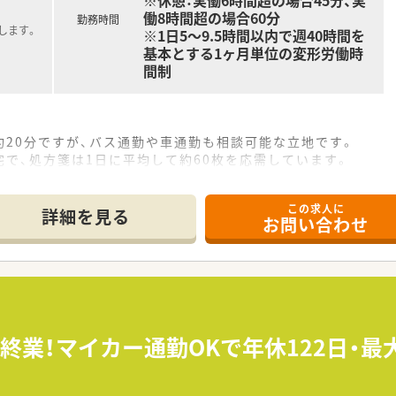
※休憩：実働6時間超の場合45分、実
働8時間超の場合60分
勤務時間
します。
※1日5～9.5時間以内で週40時間を
基本とする1ヶ月単位の変形労働時
間制
20分ですが、バス通勤や車通勤も相談可能な立地です。
で、処方箋は1日に平均して約60枚を応需しています。
り、常時2名から3名の体制で業務を運営しています。
この求人に
て】
詳細を見る
お問い合わせ
員補充として、正社員の薬剤師を募集しています。
取りながら、前向きに業務に取り組める方を歓迎します。
パンでじっくり指導するため安心してご応募いただけます。
80万円から最大600万円まで提示されます。
、残業代抜きで年収600万円を提示した実績があります。
時終業！マイカー通勤OKで年休122日・最
万円からのスタートとなり、高い給与水準です。