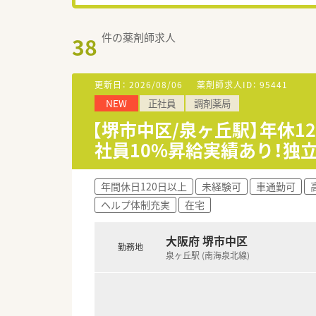
件の薬剤師求人
38
更新日：
2026/08/06
薬剤師求人ID：
95441
NEW
正社員
調剤薬局
【堺市中区/泉ヶ丘駅】年休1
社員10%昇給実績あり！独
年間休日120日以上
未経験可
車通勤可
ヘルプ体制充実
在宅
大阪府 堺市中区
勤務地
泉ヶ丘駅 (南海泉北線)