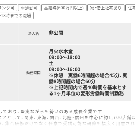
ランク可
車通勤可
高給与(600万円以上)
寮・借上社宅あり
住
~18時までの職場
非公開
法人名
月火水木金
09：00～18：00
土
09：00～16：00
勤務時間
※休憩 実働6時間超の場合45分、実
働8時間超の場合60分
※上記時間内で週40時間を基本とす
る1ヶ月単位の変形労働時間制勤務
をしており、堅実ながらも勢いのある成長企業です
アとして、関東、東海、関西、北陸・信州を中心に約1,700店
り、集合研修だけでなく任意で受講可能な研修も幅広く用意さ
で活躍する従業員、将来経営幹部となる従業員など、薬剤師とし