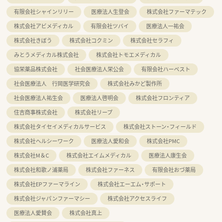
有限会社シャインリリー
医療法人生登会
株式会社ファーマテック
株式会社アビメディカル
有限会社ツバイ
医療法人一祐会
株式会社きぼう
株式会社コクミン
株式会社セラフィ
みとうメディカル株式会社
株式会社トモエメディカル
協栄薬品株式会社
社会医療法人栄公会
有限会社ハーベスト
社会医療法人 行岡医学研究会
株式会社みかど製作所
社会医療法人祐生会
医療法人啓明会
株式会社フロンティア
住吉商事株式会社
株式会社リープ
株式会社タイセイメディカルサービス
株式会社ストーン・フィールド
株式会社ヘルシーワーク
医療法人愛和会
株式会社PMC
株式会社M＆C
株式会社エイムメディカル
医療法人康生会
株式会社和歌ノ浦薬局
株式会社ファーネス
有限会社おづ薬局
株式会社EPファーマライン
株式会社エーエム・サポート
株式会社ジャパンファーマシー
株式会社アクセスライフ
医療法人愛賛会
株式会社真上