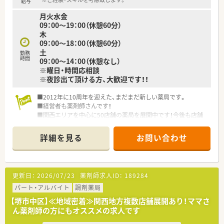
給与
月火水金
09：00～19：00（休憩60分）
木
09：00～18：00（休憩60分）
土
勤務
時間
09：00～14：00（休憩なし）
※曜日・時間応相談
※夜診出て頂ける方、大歓迎です！！
■2012年に10周年を迎えた、まだまだ新しい薬局です。
■経営者も薬剤師さんです！
■関西エリアを中心に50店舗の薬局を展開中です！今後も店舗
展開を進めています。
■イチゴや、きりんなどのかわいいインテリアと広い店舗が自慢
詳細を見る
お問い合わせ
です！
更新日：
2026/07/23
薬剤師求人ID：
189284
パート・アルバイト
調剤薬局
【堺市中区】≪地域密着≫関西地方複数店舗展開あり！ママさ
ん薬剤師の方にもオススメの求人です