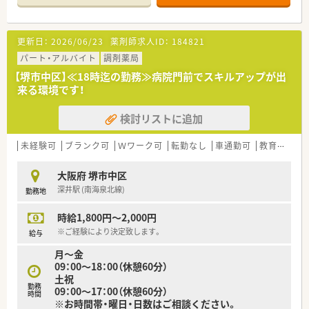
処方箋を応需する地域密着型の薬局です。
■エリア制を取られており、各エリアにマネージャーがいらっし
ゃるので、何かあった際も安心出来る環境です。
更新日：
2026/06/23
薬剤師求人ID：
184821
■全店で統一して在宅業務のノウハウを生かせるよう取り組ま
れています。
パート・アルバイト
調剤薬局
■施設様との関係性も非常に良好ですので、
【堺市中区】≪18時迄の勤務≫病院門前でスキルアップが出
往診同行・カンファレンスなどもスムーズに行えます。
来る環境です！
■平均年齢は、40代中盤となり落ち着いた店舗が多い印象です。
検討リストに追加
・・・こんな方におすすめ！・・・
■お子様の関係で急なお休みが発生する可能性があり、
ヘルプ体制の整った環境で働きたい方！
未経験可
ブランク可
Ｗワーク可
転勤なし
車通勤可
教育制度あり
■施設在宅に興味があり、挑戦してみたいとお考えの方
■ゆくゆくは正社員で働くことも検討したい方
大阪府 堺市中区
深井駅 (南海泉北線)
勤務地
時給1,800円～2,000円
※ご経験により決定致します。
給与
月～金
09：00～18：00（休憩60分）
土祝
勤務
09：00～17：00（休憩60分）
時間
※お時間帯・曜日・日数はご相談ください。