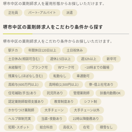
堺市中区の薬剤師求人を雇用形態からお探しいただけます。
正社員
パート・アルバイト
派遣
堺市中区の薬剤師求人をこだわり条件から探す
堺市中区の薬剤師求人をこだわり条件からお探しいただけます。
駅チカ
年間休日120日以上
土日祝休み
土日休み(相談可含む)
週休2.5日以上
週32h以上
新卒可
未経験可
ブランク可
Ｗワーク可
~18時までの職場
残業なし(ほぼなし含む)
転勤なし
車通勤可
高給与(600万円以上)
高時給(2,500円以上)
寮・借上社宅あり
住宅補助(手当)あり
託児所あり
管理薬剤師
扶養内勤務OK
認定薬剤師取得支援あり
教育制度あり
シフト制
かかりつけ薬剤師
大手チェーン
大手チェーン以外
ヘルプ体制充実
当直・夜勤あり
22時以降勤務あり
短期・スポット
総合科目
高収入
在宅
積雪なし