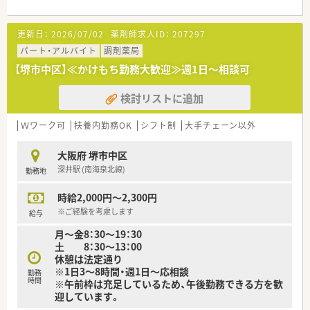
・・・こんな方におすすめ！・・・
■お子様やご家族の関係から、時間制約を設けて働きたい方
更新日：
2026/07/02
薬剤師求人ID：
207297
■地域の患者様のために、地元密着な働き方をしたい方
■複数科目応需で様々な処方に携わりたい方
パート・アルバイト
調剤薬局
■社長や経営層の方々と近い距離で働きたい方
【堺市中区】≪かけもち勤務大歓迎≫週1日～相談可
検討リストに追加
Ｗワーク可
扶養内勤務OK
シフト制
大手チェーン以外
大阪府 堺市中区
深井駅 (南海泉北線)
勤務地
時給2,000円～2,300円
※ご経験を考慮します
給与
月～金8：30～19：30
土 8：30～13：00
休憩は法定通り
※1日3～8時間・週1日～応相談
勤務
時間
※午前枠は充足しているため、午後勤務できる方を歓
迎しています。