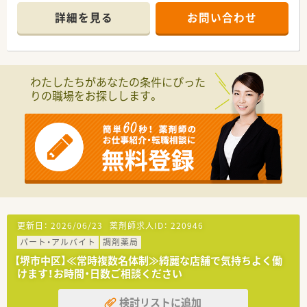
です。
詳細を見る
お問い合わせ
■出店形態はマンツーマン型が多く、患者様のご家族各世代から
処方箋を応需する地域密着型の薬局です。
■エリア制を取られており、各エリアにマネージャーがいらっし
ゃるので、何かあった際も安心出来る環境です。
■全店で統一して在宅業務のノウハウを生かせるよう取り組ま
わたしたちがあなたの条件にぴった
れています。
りの職場をお探しします。
■施設様との関係性も非常に良好ですので、往診同行・カンファ
レンスなどもスムーズに行えます。
■平均年齢は、40代中盤となり落ち着いた店舗が多い印象です。
・・・こんな方におすすめ！・・・
■お子様の関係で急なお休みが発生する可能性があり、ヘルプ体
制の整った環境で働きたい方！
■施設在宅に興味があり、挑戦してみたいとお考えの方
■ゆくゆくは時間数を増やして働くことも検討したい方
更新日：
2026/06/23
薬剤師求人ID：
220946
パート・アルバイト
調剤薬局
【堺市中区】≪常時複数名体制≫綺麗な店舗で気持ちよく働
けます！お時間・日数ご相談ください
検討リストに追加