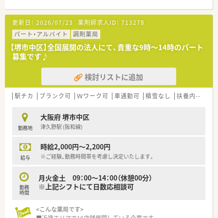
更新日：
2026/07/23
薬剤師求人ID：
713278
パート・アルバイト
調剤薬局
【堺市中区】全国展開の法人にて、貴重な9時～14時のパート
募集です♪
検討リストに追加
駅チカ
ブランク可
Ｗワーク可
車通勤可
積雪なし
扶養内勤務OK
大阪府 堺市中区
津久野駅 (阪和線)
勤務地
時給2,000円～2,200円
※ご経験、勤務時間帯を考慮し決定いたします。
給与
月火金土 09：00～14：00（休憩00分）
※上記シフトにて日数応相談可
勤務
時間
<こんな薬局です>