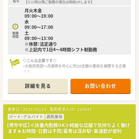
給与
【※17時以降ご勤務の場合は時給UPします】
月火木金
09：00～19：00
水
09：00～17：00
土
勤務
時間
09：00～13：00
※休憩：法定通り
※上記内で1日4～8時間シフト制勤務
◇こんな企業です◇
・大阪府南部～兵庫県を中心に約20店舗の薬局を展開する企業
です。
・新卒も複数名採用し、新卒研修・階層別研修が充実しています。
・経験豊富な先輩薬剤師さんが多数在籍しています。ブランク・
詳細を見る
お問い合わせ
未経験の方でも、どの店舗に配属されても安心の環境がありま
す。
更新日：
2026/06/23
薬剤師求人ID：
220947
パート・アルバイト
調剤薬局
【堺市中区】≪扶養内勤務OK≫綺麗な店舗で気持ちよく働け
ます★お時間・日数は不問/最寄は深井駅・車通勤が便利