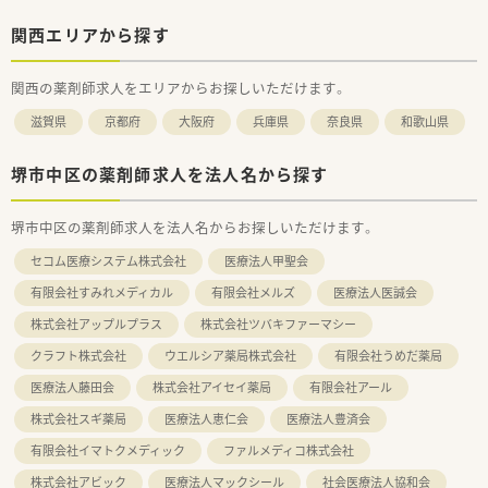
関西エリアから探す
関西の薬剤師求人をエリアからお探しいただけます。
滋賀県
京都府
大阪府
兵庫県
奈良県
和歌山県
堺市中区の薬剤師求人を法人名から探す
堺市中区の薬剤師求人を法人名からお探しいただけます。
セコム医療システム株式会社
医療法人甲聖会
有限会社すみれメディカル
有限会社メルズ
医療法人医誠会
株式会社アップルプラス
株式会社ツバキファーマシー
クラフト株式会社
ウエルシア薬局株式会社
有限会社うめだ薬局
医療法人藤田会
株式会社アイセイ薬局
有限会社アール
株式会社スギ薬局
医療法人恵仁会
医療法人豊済会
有限会社イマトクメディック
ファルメディコ株式会社
株式会社アビック
医療法人マックシール
社会医療法人協和会