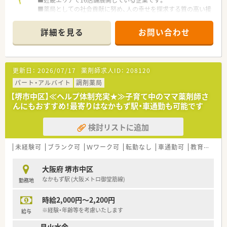
■近畿エリアで16店舗展開している企業です。
■薬局としての社会貢献に努め、人の幸せを探求する質の高い接
客、情報提供を心がけておられます。
■店舗毎に立地、開局時間が働きやすさを象徴しており、定着率
詳細を見る
お問い合わせ
の高い薬局です。
■全店舗に電子マネーやPaypayを導入されており、現代に合わ
せた店舗づくりに取り組んでいます。
更新日：
2026/07/17
薬剤師求人ID：
208120
<こんな方々が活躍中>
■従業員の50%が20代～30代と、若い世代の方も活躍している
パート・アルバイト
調剤薬局
調剤薬局です。
【堺市中区】≪ヘルプ体制充実★≫子育て中のママ薬剤師さ
■入社3年でエリアマネージャーになる方もおられ、33歳で役員
んにもおすすめ！最寄りはなかもず駅・車通勤も可能です
になられている方もおり、希望があれば様々なポジションでご活
躍して頂けます。
検討リストに追加
■事務ピッキングに非常に注力しておられ、事務さんにしっかり
とサポートしていただけます。
未経験可
ブランク可
Ｗワーク可
転勤なし
車通勤可
教育制度あり
<求める人物像>
■ご経験やスキルも勿論重要ですが、なによりお人柄重視！
大阪府 堺市中区
皆さんと円滑にコミュニケーションをとっていただける方を求
なかもず駅 (大阪メトロ御堂筋線)
勤務地
めておられます。
時給2,000円～2,200円
<ヘルプ体制充実>
■ヘルプ体制が整っており、ラウンダー勤務者が地域に関係なく
※経験・年齢等を考慮いたします
給与
応援して下さるので、急なお休みなどにも対応していただけま
月火水金