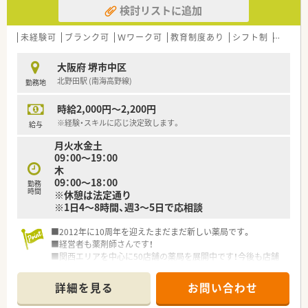
検討リストに追加
未経験可
ブランク可
Ｗワーク可
教育制度あり
シフト制
大手チ
大阪府 堺市中区
北野田駅 (南海高野線)
勤務地
時給2,000円～2,200円
※経験・スキルに応じ決定致します。
給与
月火水金土
09：00～19：00
木
09：00～18：00
勤務
時間
※休憩は法定通り
※1日4～8時間、週3～5日で応相談
■2012年に10周年を迎えたまだまだ新しい薬局です。
■経営者も薬剤師さんです！
■関西エリアを中心に50店舗の薬局を展開中です！今後も店舗
展開を進めています。
■イチゴや、きりんなどのかわいいインテリアと広い店舗が自慢
詳細を見る
お問い合わせ
です！