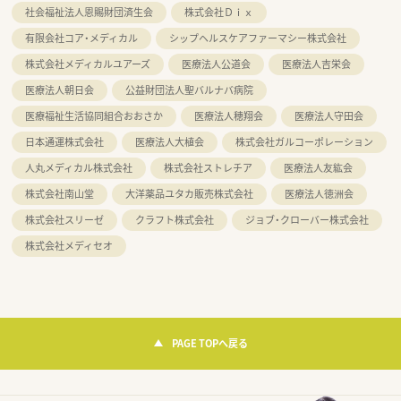
社会福祉法人恩賜財団済生会
株式会社Ｄｉｘ
有限会社コア・メディカル
シップヘルスケアファーマシー株式会社
株式会社メディカルユアーズ
医療法人公道会
医療法人吉栄会
医療法人朝日会
公益財団法人聖バルナバ病院
医療福祉生活協同組合おおさか
医療法人穂翔会
医療法人守田会
日本通運株式会社
医療法人大植会
株式会社ガルコーポレーション
人丸メディカル株式会社
株式会社ストレチア
医療法人友紘会
株式会社南山堂
大洋薬品ユタカ販売株式会社
医療法人徳洲会
株式会社スリーゼ
クラフト株式会社
ジョブ・クローバー株式会社
株式会社メディセオ
PAGE TOPへ戻る