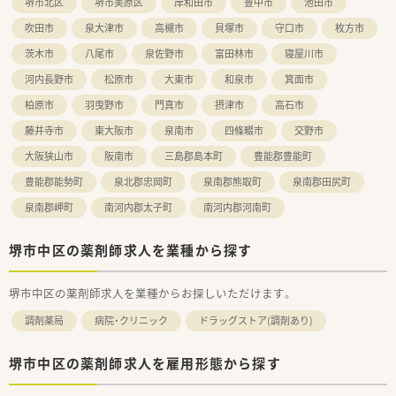
堺市北区
堺市美原区
岸和田市
豊中市
池田市
吹田市
泉大津市
高槻市
貝塚市
守口市
枚方市
茨木市
八尾市
泉佐野市
富田林市
寝屋川市
河内長野市
松原市
大東市
和泉市
箕面市
柏原市
羽曳野市
門真市
摂津市
高石市
藤井寺市
東大阪市
泉南市
四條畷市
交野市
大阪狭山市
阪南市
三島郡島本町
豊能郡豊能町
豊能郡能勢町
泉北郡忠岡町
泉南郡熊取町
泉南郡田尻町
泉南郡岬町
南河内郡太子町
南河内郡河南町
堺市中区の薬剤師求人を業種から探す
堺市中区の薬剤師求人を業種からお探しいただけます。
調剤薬局
病院・クリニック
ドラッグストア(調剤あり)
堺市中区の薬剤師求人を雇用形態から探す