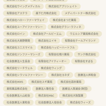
株式会社ウイングメディカル
株式会社アプリシェイト
有限会社アステラ
森下仁丹株式会社
メディパートナー株式会社
株式会社ハロー・ファーマウェイ
株式会社まつだ薬局
株式会社ユーアイファーマシー
株式会社グラン・ラフィネ
株式会社ロイン
株式会社アールピーエム
ウエルシア薬局株式会社
株式会社大美野開発
株式会社エイキ
有限会社テールアイランド
株式会社ユニスマイル
株式会社ハッピーハートフル
株式会社ジンファーマシーズ
有限会社境川薬局
サンテ株式会社
社会医療法人生長会
有限会社アイティーオー
有限会社すばる
株式会社リーチウェル
株式会社ウィング
株式会社シラソルファーマシー
株式会社ヨネダ
医療法人邦和会
株式会社IKMS
株式会社スギ薬局
株式会社高砂薬局
東和薬品株式会社
医療法人敬任会
医療法人西浦会（財団）
社会医療法人山紀会
株式会社M&C
株式会社大阪製薬
社会医療法人東和会
社会医療法人垣谷会
株式会社ウィーズ