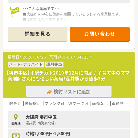
・・・こんな薬局です・・・
■大阪府を中心に薬局を展開していらっしゃる企業様です。
■本町に本社があります。
■労務管理もきちんとしていらっしゃる企業様です。
詳細を見る
お問い合わせ
更新日：
2026/06/26
薬剤師求人ID：
347257
パート・アルバイト
調剤薬局
【堺市中区】≪駅チカ≫2019年12月に開局♪子育て中のママ
薬剤師さんにも優しい薬局！深井駅から徒歩3分
検討リストに追加
駅チカ
未経験可
ブランク可
Ｗワーク可
転勤なし
車通勤可
扶
大阪府 堺市中区
深井駅 (南海泉北線)
勤務地
時給2,000円～2,500円