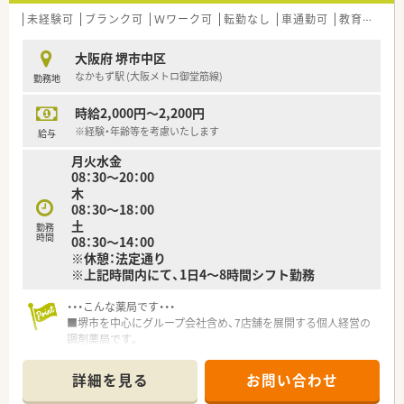
未経験可
ブランク可
Ｗワーク可
転勤なし
車通勤可
教育制度あり
大阪府 堺市中区
なかもず駅 (大阪メトロ御堂筋線)
勤務地
時給2,000円～2,200円
※経験・年齢等を考慮いたします
給与
月火水金
08：30～20：00
木
08：30～18：00
土
勤務
時間
08：30～14：00
※休憩：法定通り
※上記時間内にて、1日4～8時間シフト勤務
・・・こんな薬局です・・・
■堺市を中心にグループ会社含め、7店舗を展開する個人経営の
調剤薬局です。
■社長は元MRの気さくな方で、話しやすくアットホームな雰囲
気の会社です！
詳細を見る
お問い合わせ
■地域に根差した運営のため、患者さんからの信頼も絶大★