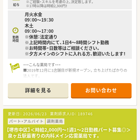
※ご経験・スキルを考慮の上、決定致します。
給与
※17時以降は時給2,300円！
月火水金
09：00～19：30
木土
09：00～17：00
※休憩：法定通り
勤務
時間
※上記時間内にて、1日4～8時間シフト勤務
※お時間帯・日数等はご相談ください。
※夕方メインのシフトに入れる方、歓迎いたします！
・・・こんな薬局です・・・
■2019年12月に1店舗目が新規オープン。立ち上げたばかりの
法人です。
■今後の出店計画も進んでいるため、エリアマネージャーや執行
役員など、将来的なキャリアパスが豊富です。
詳細を見る
お問い合わせ
■社長は女性で、管理薬剤師として働いておられるため、経営者
との距離が近いです。
■社長自身がお子様もいらっしゃる事から、子育てし易い環境を
目指しておられます。
更新日：
2026/06/23
薬剤師求人ID：
189746
パート・アルバイト
調剤薬局
【堺市中区】＜時給2,000円～！週1～2日勤務パート募集◎＞
泉ヶ丘駅最寄りの内科メイン応需薬局です。