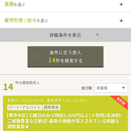
業種
を選ぶ
雇用形態 / 給与
を選ぶ
詳細条件を表示
条件に合う求人
14
件を
検索する
14
件の薬剤師求人
並び順
更新日：
2026/08/06
薬剤師求人ID：
531863
パート・アルバイト
調剤薬局
【堺市中区】土曜日のみ≪時給2,500円以上！≫常時2名体制！
ご経験豊富な方歓迎！最新の機器が導入されている綺麗な
調剤薬局★