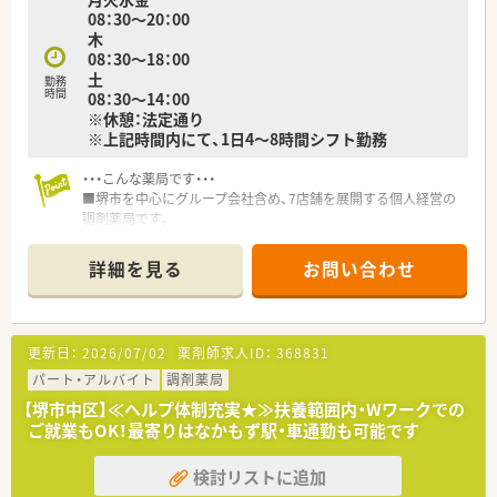
す。
08：30～20：00
木
<メリハリ勤務が可能>
08：30～18：00
■管理者の方も有休消化を積極的に行っていますので、有休消化
土
勤務
率80%近くと、有休取得しやすい環境です。
時間
08：30～14：00
※休憩：法定通り
※上記時間内にて、1日4～8時間シフト勤務
・・・こんな薬局です・・・
■堺市を中心にグループ会社含め、7店舗を展開する個人経営の
調剤薬局です。
■社長は元MRの気さくな方で、話しやすく風通しの良い雰囲気
の会社です！
詳細を見る
お問い合わせ
■地域に根差した運営のため、患者さんからの信頼も絶大★
・・・こんな方におすすめ！・・・
■お子様やご家族の関係から、時間制約を設けて働きたい方
更新日：
2026/07/02
薬剤師求人ID：
368831
■地域の患者様のために、地元密着な働き方をしたい方
■複数科目応需で様々な処方に携わりたい方
パート・アルバイト
調剤薬局
■社長や経営層の方々と近い距離で働きたい方
【堺市中区】≪ヘルプ体制充実★≫扶養範囲内・Wワークでの
ご就業もOK！最寄りはなかもず駅・車通勤も可能です
検討リストに追加