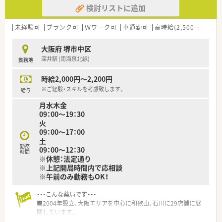
検討リストに追加
未経験可
ブランク可
Ｗワーク可
車通勤可
高時給(2,500円以上)
大阪府 堺市中区
深井駅 (南海泉北線)
勤務地
時給2,000円～2,200円
※ご経験・スキルを考慮致します。
給与
月水木金
09：00～19：30
火
09：00～17：00
土
勤務
09：00～12：30
時間
※休憩：法定通り
※上記開局時間内で応相談
※午前のみ勤務もOK！
・・・こんな薬局です・・・
■2004年設立、大阪エリアを中心に和歌山、石川に29店舗に展
開しています。
■直近も多くの新規出店をされており、非常に勢いのある会社様