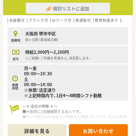
検討リストに追加
未経験可
ブランク可
Ｗワーク可
車通勤可
教育制度あり
シフト
大阪府 堺市中区
泉ヶ丘駅 (南海泉北線)
勤務地
時給2,000円～2,200円
※ご経験・ご年齢を考慮の上、決定致します。
給与
月～金
09：00～19：30
土
09：00～14：00
勤務
時間
※休憩：法定通り
※上記時間内で、1日4～8時間シフト勤務
・・＊ 会社の特徴 ＊・・
■大阪府に2店舗展開する法人です。
■年に何度か会社負担での懇親会も開催されており、社内の雰囲
気も良好です。
■在宅が取り沙汰される前から施設在宅に注力しており、そのた
詳細を見る
お問い合わせ
め施設との関係性は非常に良好です。