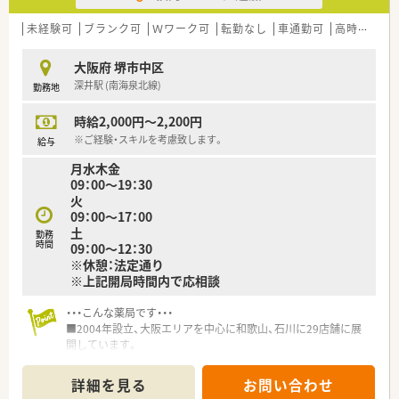
未経験可
ブランク可
Ｗワーク可
転勤なし
車通勤可
高時給(2,500円以上)
大阪府 堺市中区
深井駅 (南海泉北線)
勤務地
時給2,000円～2,200円
※ご経験・スキルを考慮致します。
給与
月水木金
09：00～19：30
火
09：00～17：00
土
勤務
時間
09：00～12：30
※休憩：法定通り
※上記開局時間内で応相談
・・・こんな薬局です・・・
■2004年設立、大阪エリアを中心に和歌山、石川に29店舗に展
開しています。
■直近も多くの新規出店をされており、非常に勢いのある会社様
です。
詳細を見る
お問い合わせ
■出店形態はマンツーマン型が多く、患者様のご家族各世代から