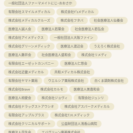
一般社団法人ファーマメイトにじ・おおさか
有限会社スマイルメディカル
株式会社Y'sメディカル
株式会社メディカルクルーズ
株式会社フタバ
社会医療法人仙養会
医療法人誠人会
医療法人若葉会
社会医療法人若弘会
株式会社アイメディクス
一般社団法人大阪ファイン
株式会社グリーンメディック
医療法人渡辺会
うえろく株式会社
医療法人藤井会
社会医療法人盛和会
株式会社リメディ
有限会社エーゼットカンパニー
医療法人仁悠会
株式会社近畿メディカル
共和メディカル株式会社
有限会社ヤマト薬局
ウエルシア薬局株式会社
白くま調剤株式会社
株式会社Brave
株式会社カルモ
医療法人美喜和会
医療法人相愛会
株式会社ジョヴィ
有限会社ジュンリ
株式会社ドラッグストアウシオ
株式会社アスパークメディカル
有限会社アップルプラス
株式会社T.H.メディック
株式会社クリニカルサポート
公益財団法人浅香山病院
医療法人尽生会
エバグリーン廣甚株式会社