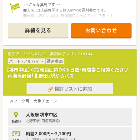
・・・こんな薬局です・・・
■大阪に3店舗展開する個人経営の調剤薬局です。
■今後も堺市を中心に新規開局を進めていく予定です！
■共同代表で会社を運営しており、現場でも勤務しておられま
す。
詳細を見る
お問い合わせ
■充実した設備を導入！
電子天秤一体型監査システム（one dayEX2）、全自動散薬分包機
（Mini-R48）UC4＋40錠剤カセット付、自動分割分包機
（charityIIIUC5+45カセット付）、薬包綴じ機（クリンプル）、PTP
更新日：
2026/07/23
薬剤師求人ID：
210104
除包機（パラスター）、iPad＋Apple pencilを導入しています。
パート・アルバイト
調剤薬局
【堺市中区】≪扶養範囲内OK≫日数・時間帯ご相談ください！
南海高野線「北野田」駅からバス
検討リストに追加
Ｗワーク可
大手チェーン
大阪府 堺市中区
北野田駅 (南海高野線)
勤務地
時給2,000円～2,200円
※ご経験・スキルを考慮致します。