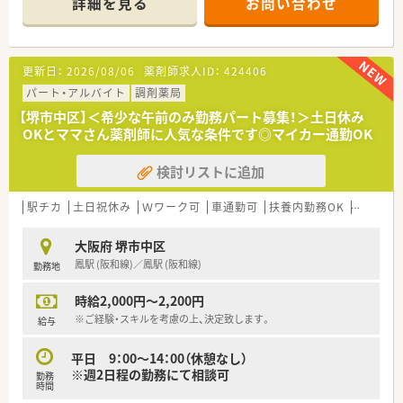
詳細を見る
お問い合わせ
■薬剤師は常勤2名とパート1名が在籍しており、常時1名から2
名体制で業務にあたっています。
【法人特徴について】
更新日：
2026/08/06
薬剤師求人ID：
424406
■大阪市港区を中心に、地域に密着した調剤薬局を5店舗展開し
ている安定した法人です。
パート・アルバイト
調剤薬局
■代表が病院薬剤師出身という経緯から、懇意にしているドクタ
【堺市中区】＜希少な午前のみ勤務パート募集！＞土日休み
ーからの紹介で出店しています。
OKとママさん薬剤師に人気な条件です◎マイカー通勤OK
■無理な店舗展開はせず、スタッフの体制を整えながら質の高い
医療を提供することを目指します。
検討リストに追加
【やりがい/おすすめポイント】
■経営陣との距離が近く、現場の意見が反映されやすいため、薬
駅チカ
土日祝休み
Ｗワーク可
車通勤可
扶養内勤務OK
シフト制
局作りに参画する実感を得られます。
■門前クリニックとの強固な信頼関係があり、非常に安定した経
大阪府 堺市中区
営基盤のもとで働けます。
鳳駅 (阪和線)／鳳駅 (阪和線)
勤務地
■薬剤師同士の情報交換会や集合研修など、スキルアップできる
機会が豊富に用意されています。
時給2,000円～2,200円
※ご経験・スキルを考慮の上、決定致します。
給与
平日 9：00～14：00（休憩なし）
※週2日程の勤務にて相談可
勤務
時間