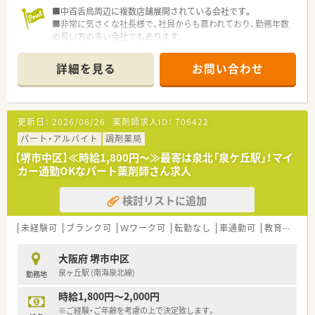
■中百舌鳥周辺に複数店舗展開されている会社です。
■非常に気さくな社長様で、社員からも慕われており、勤務年数
の長い方の多い会社でもあります。
■勤務シフトに関しては柔軟に対応いただけますので、まずはご
相談ください。
詳細を見る
お問い合わせ
更新日：
2026/06/26
薬剤師求人ID：
706422
パート・アルバイト
調剤薬局
【堺市中区】≪時給1,800円～≫最寄は泉北「泉ケ丘駅」！マイ
カー通勤OKなパート薬剤師さん求人
検討リストに追加
未経験可
ブランク可
Ｗワーク可
転勤なし
車通勤可
教育制度あり
大阪府 堺市中区
泉ヶ丘駅 (南海泉北線)
勤務地
時給1,800円～2,000円
※ご経験・ご年齢を考慮の上で決定致します。