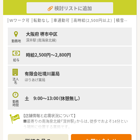
検討リストに追加
Ｗワーク可
転勤なし
車通勤可
高時給(2,500円以上)
積雪なし
大
大阪府 堺市中区
深井駅 (南海泉北線)
勤務地
時給2,500円～2,800円
給与
有限会社境川薬局
法人
ほりあげ薬局
名
土 9:00～13:00（休憩無し）
勤務
時間
【店舗情報と応需状況について】
■最寄りの南海泉北線「深井駅」からは、徒歩でおよそ14分とい
う場所に位置する薬局です。
■主な応需科目は内科、外科、消化器科であり、1日の処方箋枚数
は80枚から100枚ほどです。