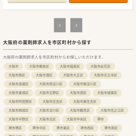
■社長がMR時代や学生時代の人の繋がりで開局された経緯もあ
り、人を大切にする企業体質です。
・・＊ 店舗の特徴 ＊・・
■最寄駅は泉ヶ丘駅ですが、少し遠いのでマイカー通勤がオスス
メです。
■機械設備もキレイな店舗内！全自動分包機など、効率的に気持
ちよく働けます。
大阪府の薬剤師求人を市区町村から探す
■お仕事に関する提案や要望なら積極的に聞き入れられる環境
です。
大阪府の薬剤師求人を市区町村からお探しいただけます。
・・・こんな方におすすめ！・・・
大阪市
大阪市都島区
大阪市福島区
大阪市此花区
■勤務時間、業務内容にやる気のある方は時給MAX2,200円の提
示可能！
大阪市西区
大阪市港区
大阪市大正区
大阪市天王寺区
■将来独立したい方もご相談ください。
大阪市浪速区
大阪市西淀川区
大阪市東淀川区
大阪市東成区
大阪市生野区
大阪市旭区
大阪市城東区
大阪市阿倍野区
大阪市住吉区
大阪市東住吉区
大阪市西成区
大阪市淀川区
大阪市鶴見区
大阪市住之江区
大阪市平野区
大阪市北区
大阪市中央区
堺市
堺市堺区
堺市中区
堺市東区
堺市西区
堺市南区