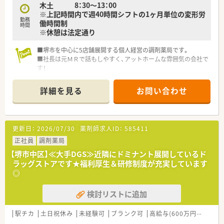
木土 8：30～13：00
います。
※上記時間内で週40時間シフトの1ヶ月単位の変形労
勤務
働時間制
＜こんな方にオススメ＞
時間
※休憩は法定通り
■在宅業務に注力したい方
■高年収をご希望の方
■堺市を中心に5店舗展開する個人経営の調剤薬局です。
■社長は元ＭＲで話もしやすく、アットホームな雰囲気の会社で
す！
■店舗のヘルプも充実しており、働きやすい環境が整っておりま
す。
詳細を見る
お問い合わせ
更新日：
2026/07/30
薬剤師求人ID：
585411
正社員
調剤薬局
【堺市中区】≪大手DGS≫近隣にドミナント展開しているド
ラッグストアです★福利厚生＆研修制度が充実しています
◎
検討リストに追加
駅チカ
土日祝休み
未経験可
ブランク可
高給与(600万円以上)