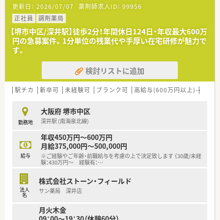
更新日：
2026/07/07
薬剤師求人ID：
99956
≪こんな業務です≫
正社員
調剤薬局
■入院患者様の調剤、監査、服薬指導 ※外来は院外処方
【堺市中区/深井駅】徒歩2分！年間休日124日・年収最大600万
■注射混注（抗がん剤 ＴＰＮ）
円の急募案件。1分単位の残業代や手厚い在宅研修が魅力で
■病棟業務（病棟専任者を配置しています）
す。
■医薬品管理、医薬品情報管理
■各種委員会業務
検討リストに追加
※夜勤、当直業務はありません
駅チカ
新卒可
未経験可
ブランク可
高給与(600万円以上)
在宅
≪病院概要≫
大阪府 堺市中区
◆病床数
深井駅 (南海泉北線)
勤務地
総病床数:296床
（回復期リハ120床、地域包括ケア56床、障害者施設等60床、療養
年収450万円～600万円
病床60床）※透析ベッド:60床
月給375,000円～500,000円
給与
※ご経験やご年齢・前職給与を考慮の上で決定致します （30歳/未経
◆診療科目
験：430万円～ 経験有：
…
内科, 循環器科, 消化器科, 眼科, 整形外科, 泌尿器科, 歯科, 脳外
科, 皮膚科, 外科, 透析 ,リウマチ科,放射線科,リハビリテーション
株式会社ストーン・フィールド
科,糖尿病内科,人工透析内科
法人
サン薬局 深井店
名
◆薬剤師数
月火木金
薬剤師 常勤14名 パート2名
09：00～19：30（休憩60分）