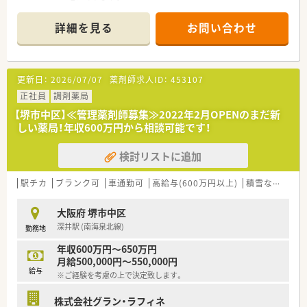
■主な応需科目は総合内科と放射線科で、1日の処方箋枚数は約
35枚と落ち着いています。
詳細を見る
お問い合わせ
■薬剤師は常時2名から3名体制で、事務員も複数名在籍し、協力
して業務を進めています。
【職場環境と雰囲気】
更新日：
2026/07/07
薬剤師求人ID：
453107
■各店舗ともにスタッフ同士の仲が良く、チームワークを大切に
する温かい雰囲気が自慢です。
正社員
調剤薬局
■経営者との距離が近く、「仲間」として尊重し合える風通しの
【堺市中区】≪管理薬剤師募集≫2022年2月OPENのまだ新
良い関係性が築かれています。
しい薬局！年収600万円から相談可能です！
■長期的に勤務されている方が多く、非常に高い定着率を誇る働
きやすい職場です。
検討リストに追加
【こんな方が活躍中】
■患者様やスタッフに対して、常に思いやりを持って接すること
駅チカ
ブランク可
車通勤可
高給与(600万円以上)
積雪なし
管
ができる方が活躍中です。
■自身のスキルや知識を活かして、より良い薬局作りに貢献した
大阪府 堺市中区
いという意欲的な方。
深井駅 (南海泉北線)
勤務地
■仕事とプライベートのメリハリをつけ、どちらも充実させたい
と考えている方々です。
年収600万円～650万円
月給500,000円～550,000円
【やりがい/おすすめポイント】
給与
※ご経験を考慮の上で決定致します。
■ご自身のアイデアや得意分野を活かして、魅力的な店舗作りを
主導できる点が魅力です。
株式会社グラン・ラフィネ
■「患者様第一」の理念に基づき、地域医療に深く貢献している