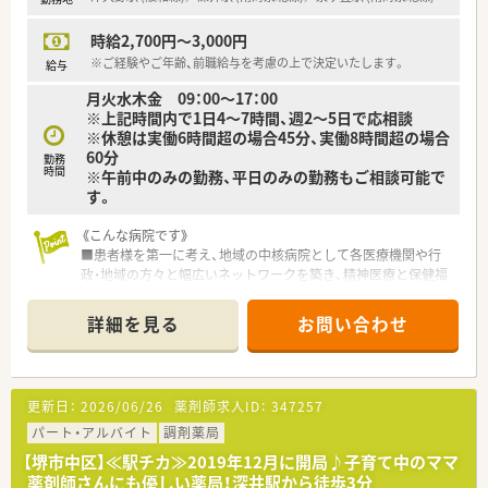
時給2,700円～3,000円
※ご経験やご年齢、前職給与を考慮の上で決定いたします。
給与
月火水木金 09：00～17：00
※上記時間内で1日4～7時間、週2～5日で応相談
※休憩は実働6時間超の場合45分、実働8時間超の場合
60分
勤務
時間
※午前中のみの勤務、平日のみの勤務もご相談可能で
す。
《こんな病院です》
■患者様を第一に考え、地域の中核病院として各医療機関や行
政・地域の方々と幅広いネットワークを築き、精神医療と保健福
祉に貢献する質の高い医療サービスを提供しています。
■病床数約700床の精神科病院です。
詳細を見る
お問い合わせ
■外来は院外処方のため、入院患者様の調剤・服薬指導がメイン
となります。
■他職種連携も積極的に行っており、医師やコメディカルとの連
携も円滑です。
更新日：
2026/06/26
薬剤師求人ID：
347257
■20代～50代まで、幅広い年齢層の方が活躍しています。
■新卒を定期的に採用しており、OJTを中心に教育体制も整備さ
パート・アルバイト
調剤薬局
れています。また認定資格取得に必要な学会、研修制度も充実し
【堺市中区】≪駅チカ≫2019年12月に開局♪子育て中のママ
ています。
薬剤師さんにも優しい薬局！深井駅から徒歩3分