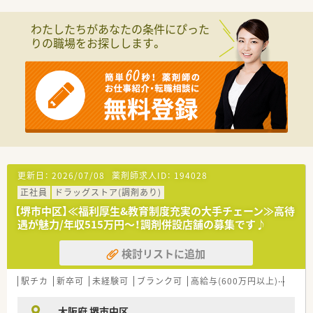
修を用意されています
■薬剤師が中心の会社だからこそ活躍できるキャリアパスが多
わたしたちがあなたの条件にぴった
種多様に用意されています。
りの職場をお探しします。
■店舗拡大に伴い、エリアマネジャーや営業部長等のマネジメン
トのポジションも増えます。
■在宅や教育等の専門性を活かせるスペシャリストを目指すこ
とも可能です。
■その他にも、管理部門や商品部門等の本社スタッフなど活動領
域は多種多様です。
■在宅実施店舗は年々増加しており、在宅医療へもしっかりと関
わる事ができます。
■育児休暇は3歳まで取得が可能で、時短制度は小学5年生まで
時短勤務ができるよう変更予定です。
■年間休日が120日とワークライフバランスが整っています
更新日：
2026/07/08
薬剤師求人ID：
194028
■日用品から常備薬まで、従業員割引制度など嬉しいメリットも
正社員
ドラッグストア(調剤あり)
たくさんあります！
【堺市中区】≪福利厚生&教育制度充実の大手チェーン≫高待
遇が魅力/年収515万円～！調剤併設店舗の募集です♪
検討リストに追加
駅チカ
新卒可
未経験可
ブランク可
高給与(600万円以上)
教育
大阪府 堺市中区