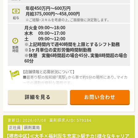
年収450万円～600万円
月給375,000円～458,000円
給与
※ご経験・スキルを考慮の上、ご面接後に決定致します。
月火金 09:00～18:00
水木 09:00～17:00
土 09:00～12:00
※上記時間内で週40時間を上限とするシフト勤務
勤務
※1ヶ月単位の変形労働時間制勤務
時間
※休憩 実働6時間超の場合45分、実働8時間超の場合
60分
【店舗情報と応需状況について】
■最寄り駅の阪和線「鳳駅」から車で約5分の場所にあり、マイカ
ーでの通勤が便利な薬局です。
■業務のほとんどが在宅医療で、施設2件と個人宅の処方箋を中
心に1日約30枚応需しています。
詳細を見る
お問い合わせ
■30代の代表取締役も現場で勤務しており、薬剤師1名体制で地
域医療を支えています。
【募集背景と求める人物像について】
更新日：
2026/07/08
薬剤師求人ID：
579184
■今後の堺市内での新規開局を見据えており、共に会社を成長さ
せてくれる方の増員募集です。
正社員
調剤薬局
■在宅医療に情熱を持って取り組んでいただける方であれば、ご
【堺市中区】≪大手×福利厚生充実≫駅チカ！様々なキャリア