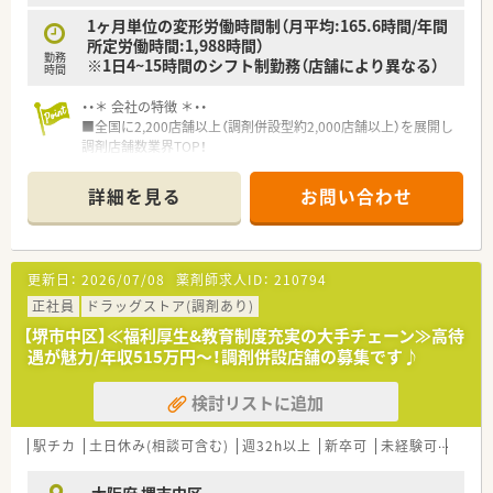
1ヶ月単位の変形労働時間制（月平均:165.6時間/年間
所定労働時間:1,988時間）
勤務
※1日4~15時間のシフト制勤務（店舗により異なる）
時間
・・＊ 会社の特徴 ＊・・
■全国に2,200店舗以上（調剤併設型約2,000店舗以上）を展開し
調剤店舗数業界TOP！
■店舗拡大に伴いキャリアアップできるポジションが多数あり！
頑張り次第で高給与も可能！
詳細を見る
お問い合わせ
■経験や勤務コースによりますが、経験の少ない方でも500万前
半スタートと業界TOP水準！
■職種や職域に合わせ、豊富な社内研修や外部組織と連携した研
修を用意されています
更新日：
2026/07/08
薬剤師求人ID：
210794
■薬剤師が中心の会社だからこそ活躍できるキャリアパスが多
種多様に用意されています。
正社員
ドラッグストア(調剤あり)
■店舗拡大に伴い、エリアマネジャーや営業部長等のマネジメン
【堺市中区】≪福利厚生&教育制度充実の大手チェーン≫高待
トのポジションも増えます。
遇が魅力/年収515万円～！調剤併設店舗の募集です♪
■在宅や教育等の専門性を活かせるスペシャリストを目指すこ
とも可能です。
検討リストに追加
■その他にも、管理部門や商品部門等の本社スタッフなど活動領
域は多種多様です。
■在宅実施店舗は年々増加しており、在宅医療へもしっかりと関
駅チカ
土日休み(相談可含む)
週32h以上
新卒可
未経験可
ブラ
わる事ができます。
■育児休暇は3歳まで取得が可能で、時短制度は小学5年生まで