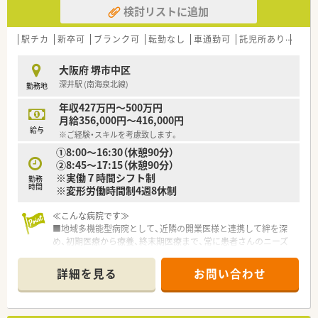
検討リストに追加
【想定される業務内容】
■管理薬剤師候補として、通常の調剤、監査、服薬指導に加え、医
駅チカ
新卒可
ブランク可
転勤なし
車通勤可
託児所あり
積雪
薬品の在庫管理や店舗スタッフのマネジメント業務をお任せし
ます。
大阪府 堺市中区
■「サンホワイト」など高品質な白色ワセリンの取り扱いを通
深井駅 (南海泉北線)
勤務地
じ、敏感肌でお悩みの方や赤ちゃんへのスキンケア指導も行って
頂きます。
年収427万円～500万円
■こども薬剤師体験イベントの企画や運営など、薬局を飛び出し
月給356,000円～416,000円
て地域と繋がるための様々な地域貢献活動にも積極的に携われ
給与
※ご経験・スキルを考慮致します。
ます。
①8:00～16:30（休憩90分）
②8:45～17:15（休憩90分）
【職場環境と雰囲気】
※実働７時間シフト制
■採用時に「協調性」を最も重視しているため、各店舗とも社員
勤務
時間
※変形労働時間制4週8休制
同士の仲が非常に良く、困った時も助け合える和やかな雰囲気で
す。
■建設業グループならではの設計ノウハウが詰まった店舗は、動
≪こんな病院です≫
線が考慮され使いやすく、薬剤師がストレスなく働ける空間で
■地域多機能型病院として、近隣の開業医様と連携して絆を深
す。
め、初期医療から療養、終末期医療まで、常に患者さんのニーズ
■社長や役員との距離が近く、意見や希望が直接届きやすいた
にお応えできる病院を目指しています。
め、組織の一員として主体性を持って業務に取り組めるやりがい
■地域包括ケア病棟をもち、地域の中核を担う病院です。
詳細を見る
お問い合わせ
があります。
■外部研修、内部研修、院内研修会を積極的に行うなど薬剤師資
格のバックアップ体制は万全です。
■指定の資格取得者には手当を支給するなど、頑張りを評価して
くれる風土があります。