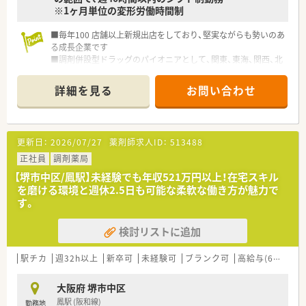
※1ヶ月単位の変形労働時間制
■毎年100 店舗以上新規出店をしており、堅実ながらも勢いのあ
る成長企業です
■調剤併設型ドラッグのパイオニアとして、関東、東海、関西、北
陸・信州を中心に約1,700店舗以上を展開しています
■研修制度は様々なプランがあり、集合研修だけでなく任意で受
詳細を見る
お問い合わせ
講可能な研修も幅広く用意されています
■店舗で活躍する従業員、社外で活躍する従業員、将来経営幹部
となる従業員など、薬剤師として様々な活躍ができるフィールド
を用意されています
更新日：
2026/07/27
薬剤師求人ID：
513488
■総合薬剤師・調剤薬剤師（土日休み・19時までの勤務）どちらか
の働き方を選択できます
正社員
調剤薬局
■調剤併設型だけでなく「医療モール・クリニック併設店舗」「敷
【堺市中区/鳳駅】未経験でも年収521万円以上！在宅スキル
地内薬局」「訪問調剤特化型店舗」など様々な店舗を運営してい
を磨ける環境と週休2.5日も可能な柔軟な働き方が魅力で
ます
す。
■在宅医療にも積極的取り組んでおり「訪問調剤特化型店舗」を
50店舗以上、無菌調剤室は業界最多の51店舗設置しています
検討リストに追加
■「プラチナくるみん認定企業」「健康経営優良法人2023（大規模
法人部門）認定」等を取得し一人ひとりが働きやすい環境が整備
されています
駅チカ
週32h以上
新卒可
未経験可
ブランク可
高給与(600万円以上)
■充実した研修制度、人事制度、評価制度、キャリア支援制度等
があるのも特徴です
大阪府 堺市中区
鳳駅 (阪和線)
勤務地