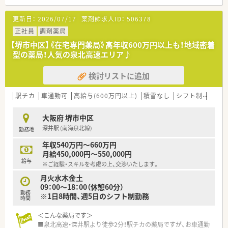
せた店舗づくりに取り組んでいます。
更新日：
2026/07/17
薬剤師求人ID：
506378
<こんな方々が活躍中>
■従業員の50%が20代～30代と、若い世代の方も活躍している
正社員
調剤薬局
調剤薬局です。
【堺市中区】《在宅専門薬局》高年収600万円以上も！地域密着
■入社3年でエリアマネージャーになる方もおられ、33歳で役員
型の薬局！人気の泉北高速エリア♪
になられている方もおり、希望があれば様々なポジションでご活
躍して頂けます。
検討リストに追加
■事務ピッキングに非常に注力しておられ、事務さんにしっかり
とサポートしていただけます。
駅チカ
車通勤可
高給与(600万円以上)
積雪なし
シフト制
かか
<求める人物像>
■ご経験やスキルも勿論重要ですが、なによりお人柄重視！
大阪府 堺市中区
皆さんと円滑にコミュニケーションをとっていただける方を求
深井駅 (南海泉北線)
勤務地
めておられます。
年収540万円～660万円
<ヘルプ体制充実>
月給450,000円～550,000円
■ヘルプ体制が整っており、ラウンダー勤務者が地域に関係なく
給与
※ご経験・スキルを考慮の上、交渉いたします。
応援して下さるので、急なお休みなどにも対応していただけま
す。
月火水木金土
09：00～18：00（休憩60分）
勤務
<メリハリ勤務が可能>
※1日8時間、週5日のシフト制勤務
時間
■管理者の方も有休消化を積極的に行っていますので、有休消化
率80%近くと、有休取得しやすい環境です。
＜こんな薬局です＞
■泉北高速・深井駅より徒歩2分！駅チカの薬局ですが、お車通勤