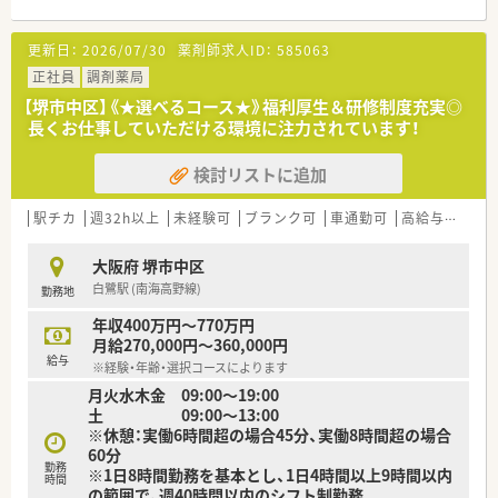
となる従業員など、薬剤師として様々な活躍ができるフィールド
を用意されています
更新日：
2026/07/30
薬剤師求人ID：
585063
■総合薬剤師・調剤薬剤師（土日休み・19時までの勤務）どちらか
の働き方を選択できます
正社員
調剤薬局
■調剤併設型だけでなく「医療モール・クリニック併設店舗」「敷
【堺市中区】《★選べるコース★》福利厚生＆研修制度充実◎
地内薬局」「訪問調剤特化型店舗」など様々な店舗を運営してい
長くお仕事していただける環境に注力されています！
ます
■在宅医療にも積極的取り組んでおり「訪問調剤特化型店舗」を
検討リストに追加
50店舗以上、無菌調剤室は業界最多の51店舗設置しています
■「プラチナくるみん認定企業」「健康経営優良法人2023（大規模
法人部門）認定」等を取得し一人ひとりが働きやすい環境が整備
駅チカ
週32h以上
未経験可
ブランク可
車通勤可
高給与(600万円以上)
されています
■充実した研修制度、人事制度、評価制度、キャリア支援制度等
大阪府 堺市中区
があるのも特徴です
白鷺駅 (南海高野線)
勤務地
年収400万円～770万円
月給270,000円～360,000円
給与
※経験・年齢・選択コースによります
月火水木金 09:00〜19:00
土 09:00〜13:00
※休憩：実働6時間超の場合45分、実働8時間超の場合
60分
勤務
※1日8時間勤務を基本とし、1日4時間以上9時間以内
時間
の範囲で、週40時間以内のシフト制勤務