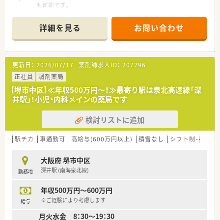
も可能です。
■在宅専門店舗となり、施設約10施設（計330名程度）、個人在宅
2件の在宅の取り扱いがございます。
詳細を見る
お問い合わせ
■施設在宅増加による増員募集となります。
＜こんな法人です＞
■介護施設を運営している企業のグループ会社となり、関連施設
更新日：
2026/07/17
薬剤師求人ID：
207296
の在宅業務を請け負っておられます。
■大阪府に3店舗の調剤薬局を運営しています。
正社員
調剤薬局
■設立は2016年とまだ新しい企業です。
【堺市中区】≪年収500万円～！≫最寄り駅は泉北高速線「深
■施設との関係性もしっかり構築しており、他業種の方と密にコ
井駅」！小児・内科メインの薬局です
ンタクトを取っているため、往診同行も必須ではなく、それぞれ
のペース配分で業務が出来る環境となっております。
検討リストに追加
■オンコール対応は交代で行っておりますので、メリハリをつけ
た勤務が可能です。
■外来での対面業務はほぼございませんが、その分施設の患者様
駅チカ
車通勤可
高給与(600万円以上)
積雪なし
シフト制
大手
やケアマネージャーの方などと密にコンタクトを取り、チームプ
レーで患者様の回復を目指しています。
大阪府 堺市中区
■すべての店舗が18時までの営業時間なのが特徴で、プライベ
深井駅 (南海泉北線)
勤務地
ートとの両立もしやすくなっております。
■外来に左右されずスケジュールを立てながらのお仕事となり
年収500万円～600万円
ますので、お休みなどの融通が通りやすい環境です。
■40時間の固定残業を含む給与となりますが、全社の平均残業
※ご経験により考慮します
給与
時間は月20時間を超える事は殆どございません。
月火水金 8：30～19：30
■県外から就職される方には借り上げ社宅制度のご用意がござ