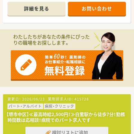
■今後の出店計画も進んでいるため、エリアマネージャーや執行
役員など、将来的なキャリアパスが豊富です。
詳細を見る
お問い合わせ
■社長は女性で、管理薬剤師として働いておられるため、経営者
との距離が近いです。
■社長自身がお子様もいらっしゃる事から、子育てし易い環境を
目指しておられます。
わたしたちがあなたの条件にぴった
りの職場をお探しします。
更新日：
2026/06/23
薬剤師求人ID：
415728
パート・アルバイト
病院・クリニック
【堺市中区】≪最高時給2,500円！≫白鷺駅から徒歩7分！勤務
時間数は応相談！病院でのパート求人です
検討リストに追加