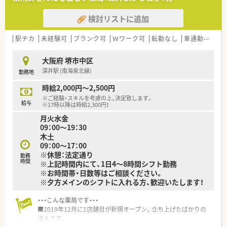
検討リストに追加
駅チカ
未経験可
ブランク可
Ｗワーク可
転勤なし
車通勤可
扶
大阪府 堺市中区
深井駅 (南海泉北線)
勤務地
時給2,000円～2,500円
※ご経験・スキルを考慮の上、決定致します。
給与
※17時以降は時給2,300円！
月火水金
09：00～19：30
木土
09：00～17：00
※休憩：法定通り
勤務
時間
※上記時間内にて、1日4～8時間シフト勤務
※お時間帯・日数等はご相談ください。
※夕方メインのシフトに入れる方、歓迎いたします！
・・・こんな薬局です・・・
■2019年12月に1店舗目が新規オープン。立ち上げたばかりの
法人です。