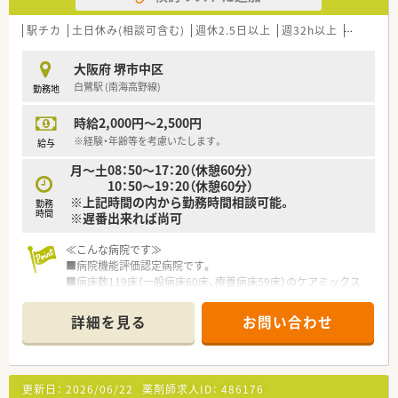
駅チカ
土日休み(相談可含む)
週休2.5日以上
週32h以上
未経験可
大阪府 堺市中区
白鷺駅 (南海高野線)
勤務地
時給2,000円～2,500円
※経験・年齢等を考慮いたします。
給与
月～土08：50～17：20（休憩60分）
10：50～19：20（休憩60分）
※上記時間の内から勤務時間相談可能。
勤務
時間
※遅番出来れば尚可
≪こんな病院です≫
■病院機能評価認定病院です。
■病床数119床（一般病床60床、療養病床59床）のケアミックス
病院です。
■院内調剤のため外来対応と病院業務どちらも経験を積める環
詳細を見る
お問い合わせ
境です。
■院内保育もあるため子育て中のママさん薬剤師さんでも安心
してお預けできます。
更新日：
2026/06/22
薬剤師求人ID：
486176
≪業務内容≫