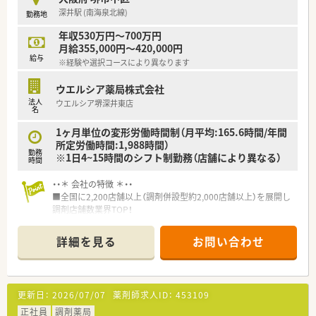
深井駅 (南海泉北線)
勤務地
年収530万円～700万円
月給355,000円～420,000円
給与
※経験や選択コースにより異なります
ウエルシア薬局株式会社
法人
ウエルシア堺深井東店
名
1ヶ月単位の変形労働時間制（月平均:165.6時間/年間
所定労働時間:1,988時間）
勤務
※1日4~15時間のシフト制勤務（店舗により異なる）
時間
・・＊ 会社の特徴 ＊・・
■全国に2,200店舗以上（調剤併設型約2,000店舗以上）を展開し
調剤店舗数業界TOP！
■店舗拡大に伴いキャリアアップできるポジションが多数あり！
頑張り次第で高給与も可能！
詳細を見る
お問い合わせ
■経験や勤務コースによりますが、経験の少ない方でも500万前
半スタートと業界TOP水準！
■職種や職域に合わせ、豊富な社内研修や外部組織と連携した研
修を用意されています
更新日：
2026/07/07
薬剤師求人ID：
453109
■薬剤師が中心の会社だからこそ活躍できるキャリアパスが多
種多様に用意されています。
正社員
調剤薬局