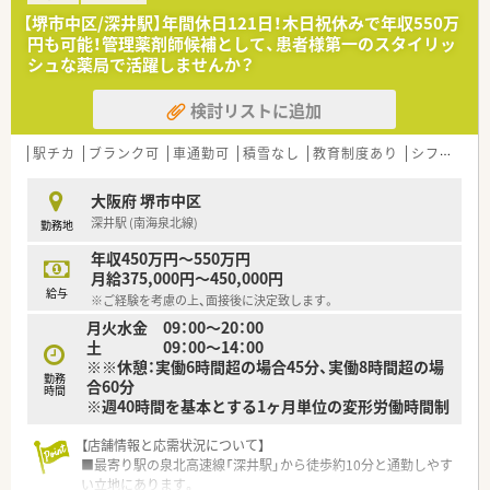
■店舗拡大に伴い、エリアマネジャーや営業部長等のマネジメン
【堺市中区/深井駅】年間休日121日！木日祝休みで年収550万
トのポジションも増えます。
円も可能！管理薬剤師候補として、患者様第一のスタイリッ
■在宅や教育等の専門性を活かせるスペシャリストを目指すこ
シュな薬局で活躍しませんか？
とも可能です。
■その他にも、管理部門や商品部門等の本社スタッフなど活動領
検討リストに追加
域は多種多様です。
■在宅実施店舗は年々増加しており、在宅医療へもしっかりと関
わる事ができます。
駅チカ
ブランク可
車通勤可
積雪なし
教育制度あり
シフト制
■育児休暇は3歳まで取得が可能で、時短制度は小学5年生まで
時短勤務ができるよう変更予定です。
大阪府 堺市中区
■年間休日が120日とワークライフバランスが整っています
深井駅 (南海泉北線)
勤務地
■日用品から常備薬まで、従業員割引制度など嬉しいメリットも
たくさんあります！
年収450万円～550万円
月給375,000円～450,000円
給与
※ご経験を考慮の上、面接後に決定致します。
月火水金 09：00～20：00
土 09：00～14：00
※※休憩：実働6時間超の場合45分、実働8時間超の場
勤務
合60分
時間
※週40時間を基本とする1ヶ月単位の変形労働時間制
【店舗情報と応需状況について】
■最寄り駅の泉北高速線「深井駅」から徒歩約10分と通勤しやす
い立地にあります。