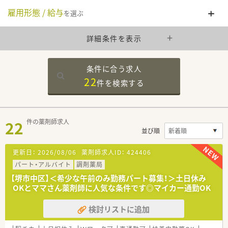
雇用形態 / 給与
を選ぶ
詳細条件を表示
条件に合う求人
22
件を
検索する
22
件の薬剤師求人
並び順
更新日：
2026/08/06
薬剤師求人ID：
424406
パート・アルバイト
調剤薬局
【堺市中区】＜希少な午前のみ勤務パート募集！＞土日休み
OKとママさん薬剤師に人気な条件です◎マイカー通勤OK
検討リストに追加