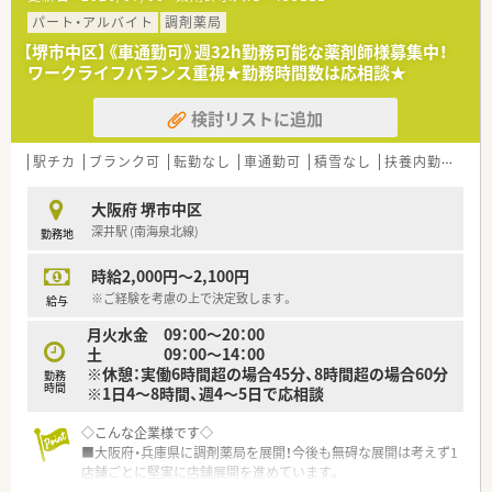
きます。
■最新の医療機器を導入し地域医療に貢献しています。
パート・アルバイト
調剤薬局
■2015年に新築移転いたしました。MRI、マルチスライスCT、3D
【堺市中区】《車通勤可》週32h勤務可能な薬剤師様募集中！
アンギオ、カラードップラーエコー、電子内視鏡等最新の医療機
ワークライフバランス重視★勤務時間数は応相談★
器を導入しています。
■急性期疾患特に、脳卒中、外傷をターゲットとした治療と、生
検討リストに追加
活習慣病や消化器疾患の早期発見早期治療に力を入れていま
す。
■2004年12月よりハイパーサーミア装置を導入し、ガンに対す
駅チカ
ブランク可
転勤なし
車通勤可
積雪なし
扶養内勤務OK
る温熱療法を実施しております。
大阪府 堺市中区
≪業務内容≫
深井駅 (南海泉北線)
勤務地
■病院での薬剤師業務全般
・調剤業務（入院・外来）
時給2,000円～2,100円
・薬剤情報管理
・服薬指導等
※ご経験を考慮の上で決定致します。
給与
月火水金 09：00～20：00
土 09：00～14：00
※休憩：実働6時間超の場合45分、8時間超の場合60分
勤務
時間
※1日4～8時間、週4～5日で応相談
◇こんな企業様です◇
■大阪府・兵庫県に調剤薬局を展開！今後も無碍な展開は考えず1
店舗ごとに堅実に店舗展開を進めています。
■「じっくり投薬・親身に相談」を会社方針として掲げています。