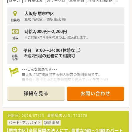
駅チカ
土日祝休み
Ｗワーク可
車通勤可
扶養内勤務OK
シフト制
大阪府 堺市中区
鳳駅 (阪和線)／鳳駅 (阪和線)
勤務地
時給2,000円～2,200円
※ご経験・スキルを考慮の上、決定致します。
給与
平日 9：00～14：00（休憩なし）
※週2日程の勤務にて相談可
勤務
時間
・・・こんな薬局です・・・
■大阪に3店舗展開する個人経営の調剤薬局です。
■今後も堺市を中心に新規開局を進めていく予定です！
■共同代表で会社を運営しており、現場でも勤務しておられま
す。
詳細を見る
お問い合わせ
■充実した設備を導入！
電子天秤一体型監査システム（one dayEX2）、全自動散薬分包機
（Mini-R48）UC4＋40錠剤カセット付、自動分割分包機
（charityIIIUC5+45カセット付）、薬包綴じ機（クリンプル）、PTP
更新日：
2026/07/23
薬剤師求人ID：
713278
除包機（パラスター）、iPad＋Apple pencilを導入しています。
パート・アルバイト
調剤薬局
【堺市中区】全国展開の法人にて、貴重な9時～14時のパート