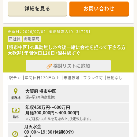
■採用で重視する点は「協調性」！各店舗、社員同士の仲がいいの
詳細を見る
お問い合わせ
が最大の自慢です。
■患者様の為、地域の為、になる事であれば会社として全力でバ
ックアップしていただける環境がございます。
更新日：
2026/07/02
薬剤師求人ID：
347251
正社員
調剤薬局
【堺市中区】≪異動無し≫今後一緒に会社を担って下さる方
大歓迎！年間休日120日・深井駅すぐ
検討リストに追加
駅チカ
年間休日120日以上
未経験可
ブランク可
転勤なし
車通
大阪府 堺市中区
深井駅 (南海泉北線)
勤務地
年収450万円～600万円
月給300,000円～400,000円
給与
※ご経験・スキルを考慮の上、決定致します。
月火水金
09：00～19：30（休憩60分）