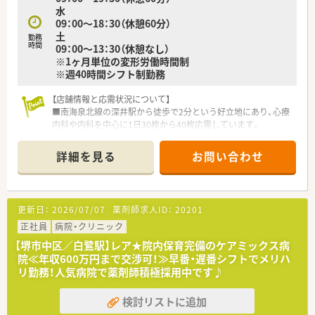
水
09：00～18：30（休憩60分）
土
勤務
時間
09：00～13：30（休憩なし）
※1ヶ月単位の変形労働時間制
※週40時間シフト制勤務
【店舗情報と応需状況について】
■南海泉北線の深井駅から徒歩で2分という好立地にあり、心療
内科や内科を中心に1日30枚から40枚応需しています。
■地域に根ざした店舗として居宅3名のほか、7つの施設にて合
計180名の在宅患者様を支える重要な役割を担います。
詳細を見る
お問い合わせ
■薬剤師は常勤3名と非常勤1名が在籍しており、事務4名と共に
チームワークを大切にしながら日々業務に励んでいます。
【法人特徴について】
更新日：
2026/07/07
薬剤師求人ID：
20201
■大阪を中心に18店舗を展開し、医療と介護の両軸から地域を
支える成長企業で、離職率3.4％という定着率が自慢です。
正社員
病院・クリニック
■健康経営優良法人やくるみんマークの認定を受けており、従業
【堺市中区／白鷺駅】レア★院内保育完備のケアミックス病
員の心身の健康と子育てを全力で支援する社風があります。
院≪年収600万円まで交渉可！≫早番・遅番シフトでメリハ
■カンボジアへも進出するなど志が高く、2028年までに23店舗
リ勤務！人気病院で薬剤師積極採用中です♪
体制を目指して着実に店舗数を拡大している法人です。
検討リストに追加
【勤務実態について】
■所定労働時間は月160時間で調整されており、他社と比較して