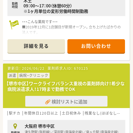
木土
勤務
09：00～17：00（休憩60分）
時間
※1ヶ月単位の変形労働時間制勤務
・・・こんな薬局です・・・
■2019年12月に1店舗目が新規オープン。立ち上げたばかりの
法人です。
■今後の出店計画も進んでいるため、エリアマネージャーや執行
役員など、将来的なキャリアパスが豊富です。
詳細を見る
お問い合わせ
■社長は女性で、管理薬剤師として働いておられるため、経営者
との距離が近いです。
■社長自身がお子様もいらっしゃる事から、子育てし易い環境を
目指しておられます。
更新日：
2026/06/22
薬剤師求人ID：
670125
■借り上げ住宅相談可能です！ご相談ください。
派遣
病院・クリニック
【堺市中区】ワークライフバランス重視の薬剤師向け！希少な
病院派遣求人！17時まで勤務でOK
検討リストに追加
駅チカ
年間休日120日以上
土日祝休み
残業なし(ほぼなし含む)
高
大阪府 堺市中区
津久野駅 (阪和線)／深井駅 (南海泉北線)／泉ヶ丘駅 (南海泉北線)
勤務地