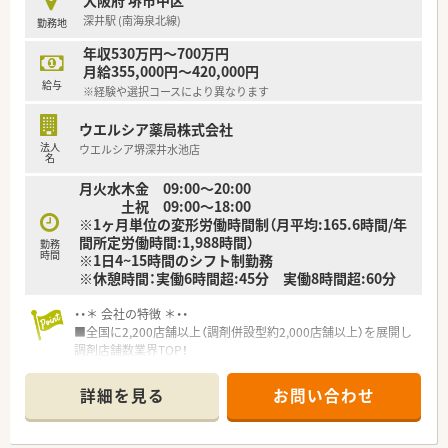
大阪府 堺市中区
時短勤務ができるよう変更予定です。
深井駅 (南海泉北線)
勤務地
■年間休日が120日とワークライフバランスが整っています
■日用品から常備薬まで、従業員割引制度など嬉しいメリットも
年収530万円～700万円
たくさんあります！
月給355,000円～420,000円
給与
※経験や選択コースにより異なります
ウエルシア薬局株式会社
法人
ウエルシア堺深井水池店
名
月火水木金 09:00～20:00
土祝 09:00～18:00
※1ヶ月単位の変形労働時間制（月平均:165.6時間/年
間所定労働時間:1,988時間）
勤務
時間
※1日4~15時間のシフト制勤務
※休憩時間：実働6時間超:45分 実働8時間超:60分
・・＊ 会社の特徴 ＊・・
■全国に2,200店舗以上（調剤併設型約2,000店舗以上）を展開し
調剤店舗数業界TOP！
■店舗拡大に伴いキャリアアップできるポジションが多数あり！
頑張り次第で高給与も可能！
詳細を見る
お問い合わせ
■経験や勤務コースによりますが、経験の少ない方でも500万前
半スタートと業界TOP水準！
■職種や職域に合わせ、豊富な社内研修や外部組織と連携した研