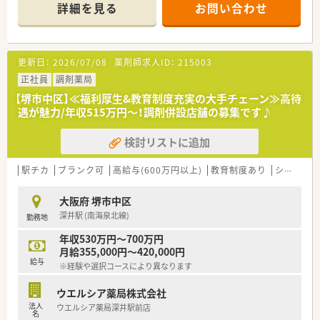
頑張り次第で高給与も可能！
詳細を見る
お問い合わせ
■経験や勤務コースによりますが、経験の少ない方でも500万前
半スタートと業界TOP水準！
■職種や職域に合わせ、豊富な社内研修や外部組織と連携した研
修を用意されています
更新日：
2026/07/08
薬剤師求人ID：
215003
■薬剤師が中心の会社だからこそ活躍できるキャリアパスが多
種多様に用意されています。
正社員
調剤薬局
■店舗拡大に伴い、エリアマネジャーや営業部長等のマネジメン
【堺市中区】≪福利厚生&教育制度充実の大手チェーン≫高待
トのポジションも増えます。
遇が魅力/年収515万円～！調剤併設店舗の募集です♪
■在宅や教育等の専門性を活かせるスペシャリストを目指すこ
とも可能です。
検討リストに追加
■その他にも、管理部門や商品部門等の本社スタッフなど活動領
域は多種多様です。
■在宅実施店舗は年々増加しており、在宅医療へもしっかりと関
駅チカ
ブランク可
高給与(600万円以上)
教育制度あり
シフト制
わる事ができます。
■育児休暇は3歳まで取得が可能で、時短制度は小学5年生まで
大阪府 堺市中区
時短勤務ができるよう変更予定です。
深井駅 (南海泉北線)
勤務地
■年間休日が120日とワークライフバランスが整っています
■日用品から常備薬まで、従業員割引制度など嬉しいメリットも
年収530万円～700万円
たくさんあります！
月給355,000円～420,000円
給与
※経験や選択コースにより異なります
ウエルシア薬局株式会社
法人
ウエルシア薬局深井駅前店
名