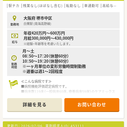
年間で約1ヶ月分も就業時間が短い点が大きな魅力です。
駅チカ
残業なし(ほぼなし含む)
転勤なし
車通勤可
高給与(600万円以上)
■残業代は管理職であっても1分単位で全額支給され、勤務開始
前の準備時間も労働時間として計上される透明な環境です。
大阪府 堺市中区
■残業は月平均5時間程度と非常に少なく、仕事終わりの時間も
白鷺駅 (南海高野線)
勤務地
大切にしながらメリハリを持って長期的に就業可能です。
年収420万円～600万円
【こんな取り組みをしています】
月給300,000円～430,000円
■wevoxを用いた満足度調査を隔月で実施し、現場の声を反映し
給与
※経験・年齢等を考慮いたします。
た組織改善を継続的に行うことで働きやすさを追求していま
月～土
す。
08：50～17：20（休憩60分）
■ 最新の全自動分包機などの機器を積極的に導入し、調剤過誤
10：50～19：20（休憩60分）
の防止と業務効率化を徹底して対人業務の時間を創出していま
勤務
※一ヶ月単位の変形労働時間制勤務
す。
時間
※遅番は週1～2回程度
■サークル活動には補助金が出る制度があり、共通の趣味を持つ
仲間と交流を深めながらリフレッシュできる機会があります。
≪こんな病院です≫
■病院機能評価認定病院です。
■病床数119床（一般病床60床、療養病床59床）のケアミックス
病院です。
■院内調剤のため外来対応と病院業務どちらも経験を積める環
詳細を見る
お問い合わせ
境です。
■院内保育もあるため子育て中のママさん薬剤師さんでも安心
してお預けできます。
■女子寮も完備しており、遠方の方でもご勤務いただくことがで
更新日：
2026/07/06
薬剤師求人ID：
453111