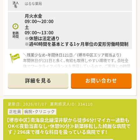
法人
はるな薬局
実感を得ることができます。
名
■年間休日121日以上が確保されており、ワークライフバランス
月火水金
を重視した働き方が可能です。
09：00～20：00
土
09：00～13：00
勤務
時間
※休憩は法定通り
※週40時間を基本とする1ヶ月単位の変形労働時間制
＼残業少なめ・年間休日121日／（堺市中区エリア担当より）
年間休日が121日と多く、有給も取得しやすい環境です。会社全
体でワークライフバランスを意識しているので、ご家族との時間
や趣味を大切にしたい方におすすめです。
＊------------------------------------------＊
詳細を見る
お問い合わせ
【店舗情報と応需状況について】
■南海泉北線の深井駅から徒歩10分の場所に位置しており、ス
タイリッシュで清潔感あふれる外観が特徴的な店舗となってお
更新日：
2026/07/07
薬剤師求人ID：
334110
ります。
■応需科目は内科と放射線科がメインであり、1日あたりの処方
正社員
病院・クリニック
箋枚数は35枚程度と、一人ひとりの患者様に寄り添える環境で
【堺市中区】南海泉北線深井駅から徒歩6分！マイカー通勤も
す。
OK≪夜勤当直なし・休憩90分≫新築移転した綺麗な病院で
■「じっくり投薬・親身に相談」を方針として掲げており、回転率
す♪296床で様々な科目を扱っている病院です！
よりも患者様との信頼関係を築く対話の時間を大切にされてい
ます。