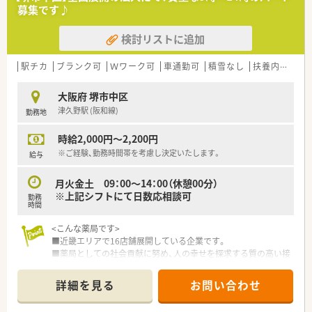
募集です♪
検討リストに追加
駅チカ
ブランク可
Ｗワーク可
車通勤可
積雪なし
扶養内勤務OK
大阪府 堺市中区
津久野駅 (阪和線)
勤務地
時給2,000円～2,200円
※ご経験、勤務時間帯を考慮し決定いたします。
給与
月火金土 09：00～14：00（休憩00分）
※上記シフトにて日数応相談可
勤務
時間
<こんな薬局です>
■近畿エリアで16店舗展開している企業です。
■薬局としての社会貢献に努め、人の幸せを探求する質の高い接
客、情報提供を心がけておられます。
■店舗毎に立地、開局時間が働きやすさを象徴しており、定着率
詳細を見る
お問い合わせ
の高い薬局です。
■全店舗に電子マネーやPaypayを導入されており、現代に合わ