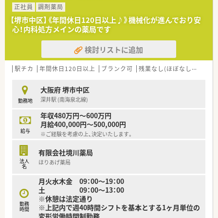
■病院での薬剤師業務全般
正社員
調剤薬局
・調剤業務（入院・外来）
【堺市中区】《年間休日120日以上♪》機械化が進んでおり安
・薬剤情報管理
心！内科処方メインの薬局です
・服薬指導等
検討リストに追加
≪おすすめポイント≫
■勤務日数、曜日のご相談が可能です。
■時短勤務を希望する方も、まずはご相談ください。
駅チカ
年間休日120日以上
ブランク可
残業なし(ほぼなし含む)
■残業なく働ける環境です。
■遅番勤務も出来る方は大歓迎です。
大阪府 堺市中区
深井駅 (南海泉北線)
勤務地
年収480万円～600万円
月給400,000円～500,000円
給与
※ご経験を考慮の上、決定いたします。
有限会社境川薬局
法人
ほりあげ薬局
名
月火水木金 09：00～19：00
土 09：00～13：00
※休憩は法定通り
勤務
※上記内で週40時間シフトを基本とする1ヶ月単位の
時間
変形労働時間制勤務