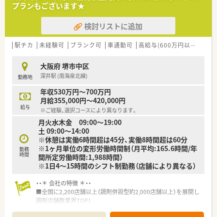
経験の長短は問いません。
プランもございます★
■20代から30代のスタッフが中心のため、同世代の方と協力し
て働きたい方を歓迎します。
検討リストに追加
【勤務実態について】
■週4日の終日勤務と、週2日の半日勤務を組み合わせた独自の
駅チカ
未経験可
ブランク可
車通勤可
高給与(600万円以上)
積
シフト体系を採用しています。
■月間の総労働時間は173時間と明確に定められており、それを
大阪府 堺市中区
超えた分は残業代が支給されます。
深井駅 (南海泉北線)
勤務地
■有給休暇は法で定められた消化義務という考え方のため、気兼
ねなく取得できる職場風土です。
年収530万円～700万円
月給355,000円～420,000円
【職場環境と雰囲気】
給与
※ご経験、選択コースにより異なります。
■スタッフの平均年齢が若く、20代から30代が中心となって活
月火水木金 09:00〜19:00
気のある雰囲気を作っています。
土 09:00〜14:00
■月に1回以上の頻度で飲み会が開催されるなど、社員同士のコ
※休憩は実働6時間超は45分、実働8時間超は60分
ミュニケーションが活発です。
※1ヶ月単位の変形労働時間制（月平均:165.6時間/年
■経営者である30代の代表も現場の薬剤師として働いているた
勤務
時間
間所定労働時間:1,988時間）
め、何でも相談しやすい環境です。
※1日4～15時間のシフト制勤務（店舗により異なる）
・・＊ 会社の特徴 ＊・・
■全国に2,200店舗以上（調剤併設型約2,000店舗以上）を展開し
調剤店舗数業界TOP！
■店舗拡大に伴いキャリアアップできるポジションが多数あり！