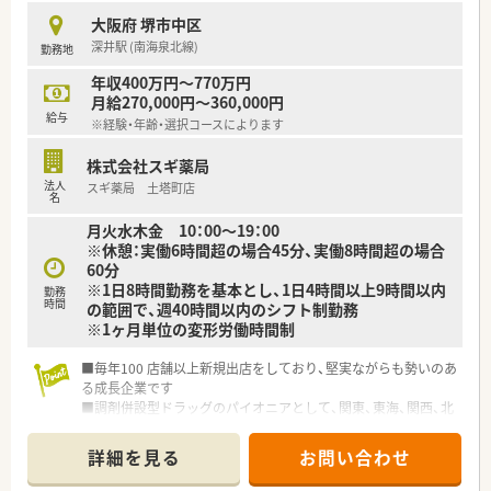
大阪府 堺市中区
深井駅 (南海泉北線)
勤務地
年収400万円～770万円
月給270,000円～360,000円
給与
※経験・年齢・選択コースによります
株式会社スギ薬局
法人
スギ薬局 土塔町店
名
月火水木金 10：00～19：00
※休憩：実働6時間超の場合45分、実働8時間超の場合
60分
※1日8時間勤務を基本とし、1日4時間以上9時間以内
勤務
時間
の範囲で、週40時間以内のシフト制勤務
※1ヶ月単位の変形労働時間制
■毎年100 店舗以上新規出店をしており、堅実ながらも勢いのあ
る成長企業です
■調剤併設型ドラッグのパイオニアとして、関東、東海、関西、北
陸・信州を中心に約1,700店舗以上を展開しています
■研修制度は様々なプランがあり、集合研修だけでなく任意で受
詳細を見る
お問い合わせ
講可能な研修も幅広く用意されています
■店舗で活躍する従業員、社外で活躍する従業員、将来経営幹部