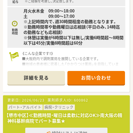
※ご経験を考慮し、決定致します。
給与
月火水木金 09:00～18:00
土 09:00～17:00
※上記時間内で、週30時間程度の勤務となります。
※勤務時間帯や勤務曜日は応相談（平日のみ、14時迄
勤務
の勤務なども応相談）
時間
※休憩は実働が6時間以下は無し/実働6時間超～8時間
以下は45分/実働8時間超は60分
《こんな企業です！》
■大阪府内で調剤薬局を展開している企業です。
■地域の患者様に密着した「かかりつけ薬局」を目指していま
す！
■「患者様個人にあったおくすり指導を行うため」・「薬剤師とし
詳細を見る
お問い合わせ
ての医学知識・薬学知識の更なる取得、技術の向上のため」に独
自のソフトウェアを開発しています。
更新日：
2026/06/23
薬剤師求人ID：
600862
パート・アルバイト
病院・クリニック
【堺市中区】≪勤務時間・曜日は柔軟に対応OK≫南大阪の精
神科基幹病院でパート募集★