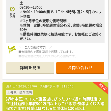
土
09：30～13：00
※9:00～19:00の間で、1日4～9時間、週2～5日のシフ
勤務
ト勤務
時間
※1ヶ月単位の変形労働時間制
※休憩 実働6時間超の場合45分、実働8時間超の場合
60分
※勤務時間は柔軟に相談可能です。お気軽にご連絡く
ださい。
＼ こんな薬局です！ ／
■大阪府内で調剤薬局を展開しています。
■在宅業務に力を入れておられる薬局です。
■企業基盤がしっかりとしていますので、安心して腰を据えて長
くお勤めしていただけます。
詳細を見る
お問い合わせ
■社長も薬剤師様で現場に入られることもあるため、経営層との
距離感も非常に近い環境です。
＼ コンサルタントおすすめポイント★ ／
更新日：
2026/08/06
薬剤師求人ID：
218646
■選考時はコミュニケーション能力も大切にされておられま
す。人とお話することが好きな方や、対話力などに自信がなくて
正社員
調剤薬局
もこれから身につけていきたい！というお気持ちの方が活躍でき
【堺市中区】≪コスパ重視派にぴったり！≫週35時間程度の
る環境です。
正社員勤務♪年収500万円以上もご相談可・効率よく収入確
■常時複数名体制！一人薬剤師になることはございません。
保できます！残業ほぼなし★年間休日120日以上