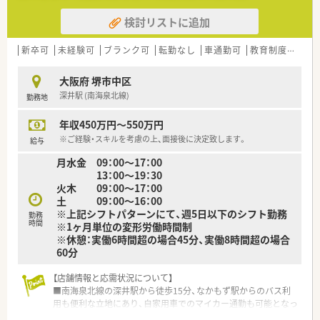
＼ こんな方におすすめ！ ／
検討リストに追加
★経験をしっかり時給に反映してほしい！とお考えの方
★コミュニケーション能力に自信がある方
★在宅に興味・関心がある方
新卒可
未経験可
ブランク可
転勤なし
車通勤可
教育制度あり
大阪府 堺市中区
深井駅 (南海泉北線)
勤務地
年収450万円～550万円
※ご経験・スキルを考慮の上、面接後に決定致します。
給与
月水金 09：00～17：00
13：00～19：30
火木 09：00～17：00
土 09：00～16：00
※上記シフトパターンにて、週5日以下のシフト勤務
勤務
時間
※1ヶ月単位の変形労働時間制
※休憩：実働6時間超の場合45分、実働8時間超の場合
60分
【店舗情報と応需状況について】
■南海泉北線の深井駅から徒歩15分、なかもず駅からのバス利
用も便利な立地にあり、自家用車でのマイカー通勤も可能となっ
ています。