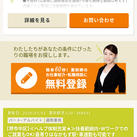
■大阪府・兵庫県に調剤薬局を展開！今後も無碍な展開は考えず1
店舗ごとに堅実に店舗展開を進めています。
■「じっくり投薬・親身に相談」を会社方針として掲げています。
■採用で重視する点は「協調性」！各店舗、社員同士の仲がいいの
詳細を見る
お問い合わせ
が最大の自慢です。
■患者様の為、地域の為、になる事であれば会社として全力でバ
ックアップしていただける環境がございます。
わたしたちがあなたの条件にぴった
りの職場をお探しします。
更新日：
2026/07/02
薬剤師求人ID：
368831
パート・アルバイト
調剤薬局
【堺市中区】≪ヘルプ体制充実★≫扶養範囲内・Wワークでの
ご就業もOK！最寄りはなかもず駅・車通勤も可能です