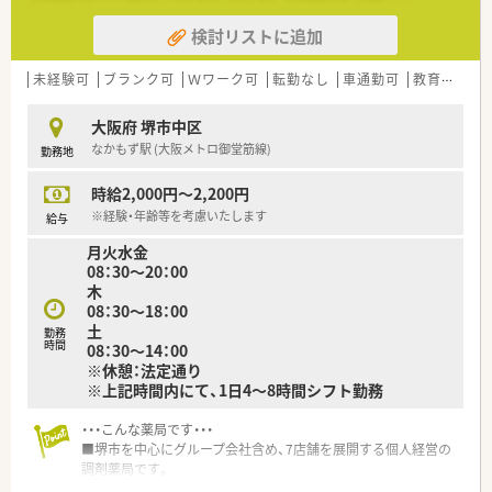
検討リストに追加
未経験可
ブランク可
Ｗワーク可
転勤なし
車通勤可
教育制度あり
大阪府 堺市中区
なかもず駅 (大阪メトロ御堂筋線)
勤務地
時給2,000円～2,200円
※経験・年齢等を考慮いたします
給与
月火水金
08：30～20：00
木
08：30～18：00
土
勤務
時間
08：30～14：00
※休憩：法定通り
※上記時間内にて、1日4～8時間シフト勤務
・・・こんな薬局です・・・
■堺市を中心にグループ会社含め、7店舗を展開する個人経営の
調剤薬局です。
■社長は元MRの気さくな方で、話しやすくアットホームな雰囲