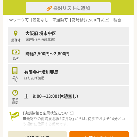
検討リストに追加
Ｗワーク可
転勤なし
車通勤可
高時給(2,500円以上)
積雪なし
大
大阪府 堺市中区
深井駅 (南海泉北線)
勤務地
時給2,500円～2,800円
給与
有限会社境川薬局
法人
ほりあげ薬局
名
土 9:00～13:00（休憩無し）
勤務
時間
【店舗情報と応需状況について】
■最寄りの南海泉北線「深井駅」からは、徒歩でおよそ14分とい
う場所に位置する薬局です。
■主な応需科目は内科、外科、消化器科であり、1日の処方箋枚数
は80枚から100枚ほどです。