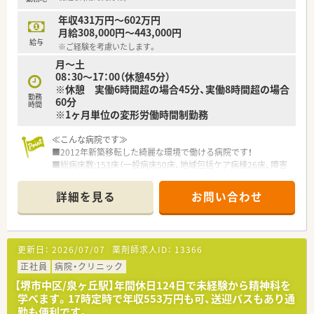
・調剤業務（入院・外来）
・薬剤情報管理
年収431万円～602万円
・服薬指導等
月給308,000円～443,000円
給与
※ご経験を考慮いたします。
月～土
08：30～17：00（休憩45分）
※休憩 実働6時間超の場合45分、実働8時間超の場合
勤務
60分
時間
※1ヶ月単位の変形労働時間制勤務
≪こんな病院です≫
■2012年新築移転した綺麗な環境で働ける病院です！
■総病床数:153床（一般病床50床、地域包括ケア病棟26床、障害
者病棟77床）のケアミックス病院です。
■二次救急病院として急性期で入院される患者様の治療、地域包
詳細を見る
お問い合わせ
括ケア病棟での在宅復帰支援、障害者施設等病棟で長期的な療養
が必要な患者を受け入れを行っています。
■病院での診療だけでなく、病気の早期発見のための健康診断、
ご自宅で療養されている方のために訪問診療や訪問看護・訪問リ
更新日：
2026/07/07
薬剤師求人ID：
13366
ハビリなど、包括的なサービスを提供しています。
■大きな病院ではございませんが、複数の診療科を経験すること
正社員
病院・クリニック
ができます。
【堺市中区/泉ヶ丘駅】年間休日124日で未経験から精神科を
学べます。17時定時で年収553万円も可、送迎バスもあり通
≪業務内容≫
勤も便利です。