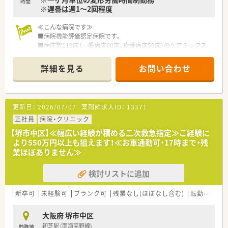
時間
※遅番は週1～2回程度
◆薬剤師数
薬剤師 常勤14名 パート2名
≪こんな病院です≫
■病院機能評価認定病院です。
■病床数119床（一般病床60床、療養病床59床）のケアミックス
病院です。
■院内調剤のため外来対応と病院業務どちらも経験を積める環
詳細を見る
お問い合わせ
境です。
■院内保育もあるため子育て中のママさん薬剤師さんでも安心
してお預けできます。
■女子寮も完備しており、遠方の方でもご勤務いただくことがで
更新日：
2026/07/07
薬剤師求人ID：
13371
きます。
■最新の医療機器を導入し地域医療に貢献しています。
正社員
病院・クリニック
■2015年に新築移転いたしました。MRI、マルチスライスCT、3D
【堺市中区】≪幅広い経験が積める二次救急指定≫ご経験に
アンギオ、カラードップラーエコー、電子内視鏡等最新の医療機
より550万円以上も狙えます！≪お車通勤可・17時まで・残
器を導入しています。
業ほぼありません≫
■急性期疾患特に、脳卒中、外傷をターゲットとした治療と、生
活習慣病や消化器疾患の早期発見早期治療に力を入れていま
検討リストに追加
す。
■2004年12月よりハイパーサーミア装置を導入し、ガンに対す
る温熱療法を実施しております。
新卒可
未経験可
ブランク可
残業なし(ほぼなし含む)
転勤なし
≪業務内容≫
大阪府 堺市中区
■病院での薬剤師業務全般
初芝駅 (南海高野線)
勤務地