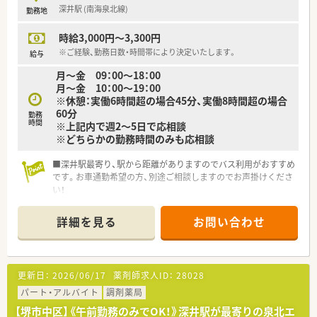
深井駅 (南海泉北線)
勤務地
時給3,000円～3,300円
※ご経験、勤務日数・時間帯により決定いたします。
給与
月～金 09：00～18：00
月～金 10：00～19：00
※休憩：実働6時間超の場合45分、実働8時間超の場合
60分
勤務
時間
※上記内で週2～5日で応相談
※どちらかの勤務時間のみも応相談
■深井駅最寄り、駅から距離がありますのでバス利用がおすすめ
です。お車通勤希望の方、別途ご相談しますのでお声掛けくださ
い！
■外来は道を挟んだ向かいにある内科・眼科クリニックからの処
方箋が多くを占めています。1日100枚程度の応需でしっかり経
詳細を見る
お問い合わせ
験を積んでいけます♪薬剤師は常時5～6名体制となるようにし
ているので、一人になることはありません。
■在宅業務も注力している薬局で、施設は計15施設（340名）を担
当しています。予製対応の業務も発生します！
更新日：
2026/06/17
薬剤師求人ID：
28028
■2018年開局ですが、まだまだ綺麗で気持ちよく働ける環境で
す★
パート・アルバイト
調剤薬局
-----------------------------
【堺市中区】《午前勤務のみでOK！》深井駅が最寄りの泉北エ
【業 種】調剤薬局