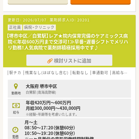
格のバックアップ体制は万全です。
■指定の資格取得者には手当を支給するなど、頑張りを評価して
くれる風土があります。
更新日：
2026/07/07
薬剤師求人ID：
20201
≪こんな業務です≫
正社員
病院・クリニック
■入院患者様の調剤、監査、服薬指導 ※外来は院外処方
【堺市中区／白鷺駅】レア★院内保育完備のケアミックス病
■注射混注（抗がん剤 ＴＰＮ）
院≪年収600万円まで交渉可！≫早番・遅番シフトでメリハ
■病棟業務（病棟専任者を配置しています）
リ勤務！人気病院で薬剤師積極採用中です♪
■医薬品管理、医薬品情報管理
■各種委員会業務
検討リストに追加
※夜勤、当直業務はありません
駅チカ
残業なし(ほぼなし含む)
転勤なし
車通勤可
高給与(600万円以上)
≪病院概要≫
大阪府 堺市中区
◆病床数
白鷺駅 (南海高野線)
勤務地
総病床数:296床
（回復期リハ120床、地域包括ケア56床、障害者施設等60床、療養
年収420万円～600万円
病床60床）※透析ベッド:60床
月給300,000円～430,000円
給与
※経験・年齢等を考慮いたします。
◆診療科目
月～土
内科, 循環器科, 消化器科, 眼科, 整形外科, 泌尿器科, 歯科, 脳外
08：50～17：20（休憩60分）
科, 皮膚科, 外科, 透析 ,リウマチ科,放射線科,リハビリテーション
10：50～19：20（休憩60分）
科,糖尿病内科,人工透析内科
勤務
※一ヶ月単位の変形労働時間制勤務