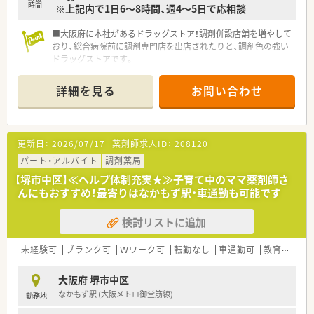
時間
※上記内で1日6～8時間、週4～5日で応相談
■個人薬局ながら最新の調剤機器や設備投資を積極的に行って
おり、薬剤師が効率的かつ正確に業務を遂行できる環境を整備し
■大阪府に本社があるドラッグストア！調剤併設店舗を増やして
ています。
おり、総合病院前に調剤専門店を出店されたりと、調剤色の強い
ドラッグストアです。
■今後、調剤薬局店舗を新規・併設化で増やしていく為、人員体
制を強化しています。
詳細を見る
お問い合わせ
■カウンセリングに力をいれており、お客様・患者様とのコミュ
ニケーションを重視されています。
■1人あたりの処方箋枚数は約20枚ほど！ゆとりをもってお仕事
していただけます。
更新日：
2026/07/17
薬剤師求人ID：
208120
■レセコンセンターを開設し、レセコン入力などをセンター化
し、一括で行うことにより、各店舗の医療事務を削減し、事務の
パート・アルバイト
調剤薬局
方の効率化も行っています。
【堺市中区】≪ヘルプ体制充実★≫子育て中のママ薬剤師さ
■ラウンダーで応援できる薬剤師様が20名以上おり、別でエリ
んにもおすすめ！最寄りはなかもず駅・車通勤も可能です
アマネージャーもいますので、急なお休み等にはしっかりと対応
していただけます。
検討リストに追加
■調剤薬局とＯＴＣは分離申請しているため、調剤薬局の開局時
間に合わせての勤務になります。
■年齢層は非常に離職率が低い事もあり、新卒の20代～60代と
未経験可
ブランク可
Ｗワーク可
転勤なし
車通勤可
教育制度あり
幅広いご年齢層の方がご活躍されています。
■残業代も1分単位でつくため、サービス残業がないよう、会社
大阪府 堺市中区
としても取り組んでいます。
なかもず駅 (大阪メトロ御堂筋線)
勤務地
■大手企業ならではの社員持株制度、福利厚生が充実していま
す。