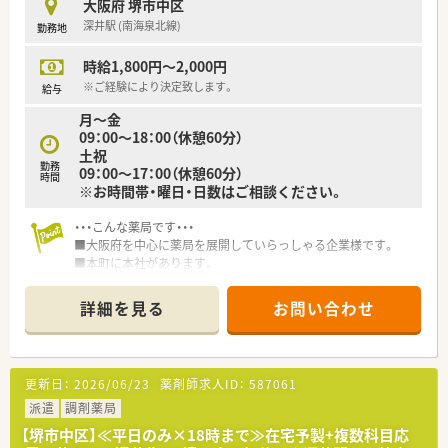
大阪府 堺市中区
深井駅 (南海泉北線)
勤務地
時給1,800円～2,000円
※ご経験により決定致します。
給与
月～金
09：00～18：00（休憩60分）
土祝
勤務
09：00～17：00（休憩60分）
時間
※お時間帯・曜日・日数はご相談ください。
・・・こんな薬局です・・・
■大阪府を中心に薬局を展開していらっしゃる企業様です。
■本町に本社があります。
■労務管理もきちんとしていらっしゃる企業様です。
詳細を見る
お問い合わせ
更新日：
2026/06/23
薬剤師求人ID：
587061
派遣
調剤薬局
【堺市中区】≪平日のみ×18時まで≫在宅予製+複数科目応