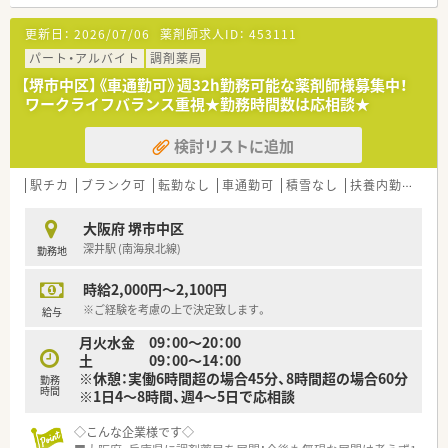
【募集背景と求める人物像について】
更新日：
2026/07/06
薬剤師求人ID：
453111
■今回は、今後の病院体制をより強化していくための、欠員補充
による正社員募集です。
パート・アルバイト
調剤薬局
■精神科領域でのご経験は問いませんので、これから専門性を高
【堺市中区】《車通勤可》週32h勤務可能な薬剤師様募集中！
めたい方を歓迎します。
ワークライフバランス重視★勤務時間数は応相談★
■チームワークを大切にし、多職種と連携しながら業務に取り組
める方を求めています。
検討リストに追加
【職場環境と雰囲気】
■薬剤師が7名在籍しており、ゆとりある人員配置で落ち着いて
駅チカ
ブランク可
転勤なし
車通勤可
積雪なし
扶養内勤務OK
業務に取り組めます。
■20代から50代まで幅広い年齢層が活躍中で、結束力が高くチ
大阪府 堺市中区
ームワークが良い職場です。
深井駅 (南海泉北線)
勤務地
■新卒を定期的に採用しており、OJTを中心に未経験からでも学
べる環境が整っています。
時給2,000円～2,100円
【こんな方にオススメ】
※ご経験を考慮の上で決定致します。
給与
■未経験からでも、精神科の専門知識を深く学びたいという意欲
月火水金 09：00～20：00
のある方に最適です。
土 09：00～14：00
■年間休日124日で当直もないため、家庭との両立を目指す方に
※休憩：実働6時間超の場合45分、8時間超の場合60分
勤務
おすすめです。
時間
※1日4～8時間、週4～5日で応相談
■ゆとりある人員配置のもと、患者様一人ひとりとじっくり向き
合いたい方です。
◇こんな企業様です◇