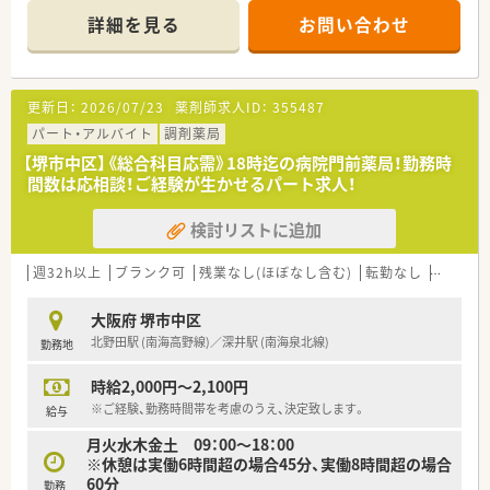
■内科や整形外科、皮膚科に加え透析の処方を1日40枚から50枚
詳細を見る
お問い合わせ
程度応需しており、地域密着型のクリニック門前薬局として機能
しています。
■薬剤師は常勤1名とパート2名の複数名体制を整えており、事
務スタッフも4名在籍しているため、一人薬剤師になる心配はな
更新日：
2026/07/23
薬剤師求人ID：
355487
く安心です。
パート・アルバイト
調剤薬局
【募集背景と求める人物像について】
【堺市中区】《総合科目応需》18時迄の病院門前薬局！勤務時
■体制強化を目的とした増員募集であり、周囲のスタッフと協力
間数は応相談！ご経験が生かせるパート求人！
しながら和やかに業務に取り組める「お人柄の良い女性」を求め
ています。
検討リストに追加
■元MRの女性代表が管理薬剤師を務めており、親身に相談に乗
ってくれる環境があるため、ブランクのある方でも安心して復職
いただけます。
週32h以上
ブランク可
残業なし(ほぼなし含む)
転勤なし
車通勤
■60歳以降も元気な方であれば積極的に採用を検討しており、
年齢に関わらず長く地域医療に貢献したいという熱意ある方を
大阪府 堺市中区
募っています。
北野田駅 (南海高野線)／深井駅 (南海泉北線)
勤務地
【法人特徴について】
時給2,000円～2,100円
■堺市中区にて地域に密着した1店舗のみを運営する個人薬局で
あり、大手にはない風通しの良さと柔軟な対応力が最大の魅力と
※ご経験、勤務時間帯を考慮のうえ、決定致します。
給与
なります。
月火水木金土 09：00～18：00
■代表を含め従業員が全員女性という環境であり、女性ならでは
※休憩は実働6時間超の場合45分、実働8時間超の場合
のライフイベントや働き方への理解が深く、互いに助け合う社風
60分
勤務
です。