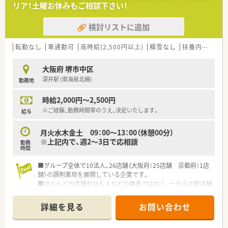
リア！土曜お休みもご相談下さい！
【アクセス】深井駅 (南海泉北線)から徒歩20分
【契約期間】2ヶ月程度（応相談）
検討リストに追加
【想定時給】3,000～3,300円
【勤務時間】
月～金 09：00～18：00
転勤なし
車通勤可
高時給(2,500円以上)
積雪なし
扶養内勤務OK
月～金 10：00～19：00
※休憩：実働6時間超の場合45分、実働8時間超の場合60分
大阪府 堺市中区
※上記内で週2～5日で応相談
深井駅 (南海泉北線)
勤務地
※どちらかの勤務時間のみも応相談
【応需科目】眼科,内科,在宅(施設),在宅(居宅)施設（15施設/340
時給2,000円～2,500円
人）・居宅3件
【応需枚数】100枚/日
※ご経験、勤務時間帯のうえ、決定いたします。
給与
【人員体制】
薬剤師：5～6名体制
月火水木金土 09：00～13：00（休憩00分）
※上記内で、週2～3日で応相談
勤務
********************************
時間
＼手厚いサポートが魅力のファルマスタッフ／
■万全のサポート体制：2名体制で担当がつきしっかりサポート！
■グループ全体で10法人、26店舗（大阪府：25店舗 京都府：1店
■各種保険を完備：社会保険(週20時間以上)/雇用保険/薬剤師賠
舗）の調剤薬局を展開している企業です。
償責任保険
■ほとんどの店舗がＭ＆Ａなどの継承ではなく、一からの新店舗
■充実の休暇制度：有給休暇(6ヶ月以上勤務)、夏季休暇、慶弔休
となりますので、ドクターとの関係性も良好で、疑義照会をはじ
暇など
めとして連携が非常にとりやすくなっています。
詳細を見る
お問い合わせ
■ヘルプ体制が整っており、希望のお休みなども比較的取得しや
ご希望条件に合わせて求人をお探しします！
すい環境です。