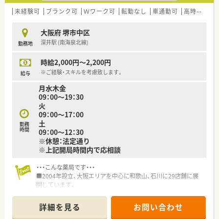
未経験可
ブランク可
Ｗワーク可
転勤なし
車通勤可
高時給(2,500円以上)
大阪府 堺市中区
深井駅 (南海泉北線)
勤務地
時給2,000円～2,200円
※ご経験・スキルを考慮致します。
給与
月水木金
09：00～19：30
火
09：00～17：00
土
勤務
時間
09：00～12：30
※休憩：法定通り
※上記開局時間内で応相談
・・・こんな薬局です・・・
■2004年設立、大阪エリアを中心に和歌山、石川に29店舗に展
開しています。
■直近も多くの新規出店をされており、非常に勢いのある会社様
です。
詳細を見る
お問い合わせ
■出店形態はマンツーマン型が多く、患者様のご家族各世代から