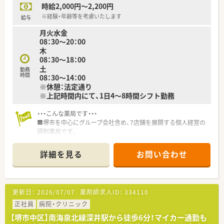
時給2,000円～2,200円
※経験・年齢等を考慮いたします
給与
月火水金
08：30～20：00
木
08：30～18：00
土
勤務
時間
08：30～14：00
※休憩：法定通り
※上記時間内にて、1日4～8時間シフト勤務
・・・こんな薬局です・・・
■堺市を中心にグループ会社含め、7店舗を展開する個人経営の
調剤薬局です。
■社長は元MRの気さくな方で、話しやすく風通しの良い雰囲気
の会社です！
詳細を見る
お問い合わせ
■地域に根差した運営のため、患者さんからの信頼も絶大★
・・・こんな方におすすめ！・・・
■お子様やご家族の関係から、時間制約を設けて働きたい方
更新日：
2026/07/07
薬剤師求人ID：
334110
■地域の患者様のために、地元密着な働き方をしたい方
■複数科目応需で様々な処方に携わりたい方
正社員
病院・クリニック
■社長や経営層の方々と近い距離で働きたい方
【堺市中区】南海泉北線深井駅から徒歩6分！マイカー通勤も