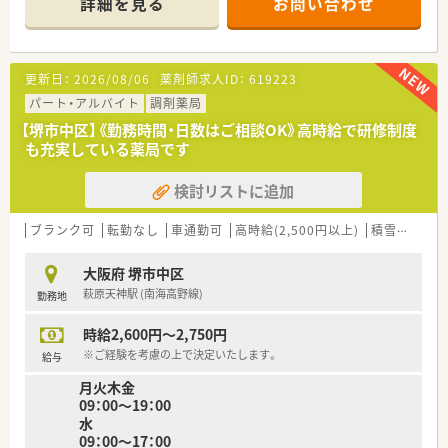
詳細を見る
お問い合わせ
■薬剤師は常勤2名とパート1名が在籍しており、常時1名から2
名体制で業務にあたっています。
【法人特徴について】
更新日：
2026/08/06
薬剤師求人ID：
619223
■大阪市港区を中心に、地域に密着した調剤薬局を5店舗展開し
ている安定した法人です。
パート・アルバイト
調剤薬局
■代表が病院薬剤師出身という経緯から、懇意にしているドクタ
【堺市中区】《勤務時間・日数はご相談OK》高時給で研修制度
ーからの紹介で出店しています。
も充実している薬局です
■無理な店舗展開はせず、スタッフの体制を整えながら質の高い
医療を提供することを目指します。
検討リストに追加
【やりがい/おすすめポイント】
■経営陣との距離が近く、現場の意見が反映されやすいため、薬
ブランク可
転勤なし
車通勤可
高時給(2,500円以上)
積雪なし
教
局作りに参画する実感を得られます。
■門前クリニックとの強固な信頼関係があり、非常に安定した経
大阪府 堺市中区
営基盤のもとで働けます。
萩原天神駅 (南海高野線)
勤務地
■薬剤師同士の情報交換会や集合研修など、スキルアップできる
機会が豊富に用意されています。
時給2,600円～2,750円
※ご経験を考慮の上で決定いたします。
給与
月火木金
09：00～19：00
水
09：00～17：00