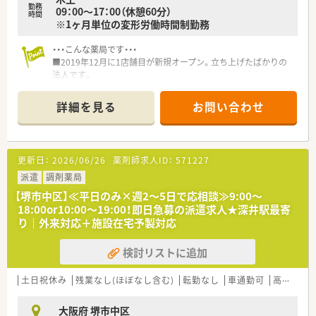
勤務
09：00～17：00（休憩60分）
時間
※1ヶ月単位の変形労働時間制勤務
・・・こんな薬局です・・・
■2019年12月に1店舗目が新規オープン。立ち上げたばかりの
法人です。
■今後の出店計画も進んでいるため、エリアマネージャーや執行
役員など、将来的なキャリアパスが豊富です。
詳細を見る
お問い合わせ
■社長は女性で、管理薬剤師として働いておられるため、経営者
との距離が近いです。
■社長自身がお子様もいらっしゃる事から、子育てし易い環境を
目指しておられます。
更新日：
2026/06/26
薬剤師求人ID：
571227
■借り上げ住宅相談可能です！ご相談ください。
派遣
調剤薬局
【堺市中区】≪平日のみ×週2～5日で応相談≫9:00～
18:00or10:00～19:00！即日急募の派遣求人★深井駅最寄
り｜外来対応＋施設在宅予製対応
検討リストに追加
土日祝休み
残業なし(ほぼなし含む)
転勤なし
車通勤可
高時給(2,500円以上)
大阪府 堺市中区