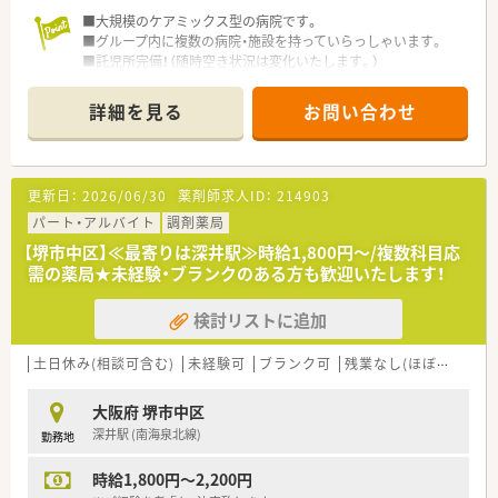
■大規模のケアミックス型の病院です。
■グループ内に複数の病院・施設を持っていらっしゃいます。
■託児所完備！（随時空き状況は変化いたします。）
詳細を見る
お問い合わせ
更新日：
2026/06/30
薬剤師求人ID：
214903
パート・アルバイト
調剤薬局
【堺市中区】≪最寄りは深井駅≫時給1,800円～/複数科目応
需の薬局★未経験・ブランクのある方も歓迎いたします！
検討リストに追加
土日休み(相談可含む)
未経験可
ブランク可
残業なし(ほぼなし含む)
大阪府 堺市中区
深井駅 (南海泉北線)
勤務地
時給1,800円～2,200円