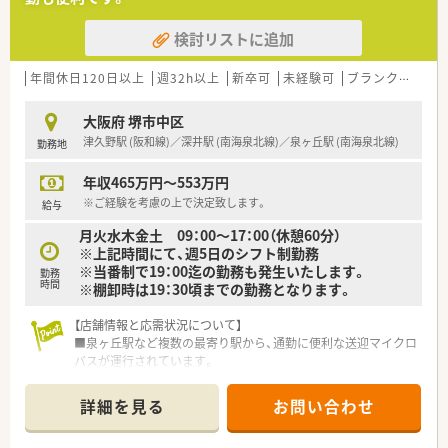
■入院患者様の調剤、監査、服薬指導 ※外来は院外処方
■注射払い出し（混注業務無し）
検討リストに追加
■病棟業務
■医薬品管理、医薬品情報管理
■持参薬管理
年間休日120日以上
週32h以上
新卒可
未経験可
ブランク可
転
■各種委員会業務
大阪府 堺市中区
≪おすすめポイント≫
津久野駅 (阪和線)／深井駅 (南海泉北線)／泉ヶ丘駅 (南海泉北線)
勤務地
■4週8休できちんとお休みがとれます。
■「地域密着型」「ライフバランス重視」「仕事と子育の両立」を支
年収465万円～553万円
援し、働きやすい環境づくりを推進しています。
※ご経験を考慮の上で決定致します。
給与
月火水木金土 09：00～17：00（休憩60分）
※上記時間にて、週5日のシフト制勤務
※当番制で19：00迄の勤務も発生いたします。
勤務
時間
※棚卸時は19：30頃までの勤務となります。
【店舗情報と応需状況について】
■泉ヶ丘駅など複数の最寄り駅から、通勤に便利な送迎マイクロ
バスが運行されています。
■精神科を主軸に約7科目を応需する、病床数690床の精神科専
門病院です。
詳細を見る
お問い合わせ
■薬剤師は常勤7名が在籍しており、常時6～7名体制で日々の業
務にあたっています。