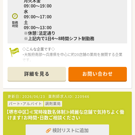
月火木金
09：00～19：00
水
09：00～17：00
土
勤務
時間
09：00～13：00
※休憩：法定通り
※上記内で1日4～8時間シフト制勤務
◇こんな企業です◇
・大阪府南部～兵庫県を中心に約20店舗の薬局を展開する企業
です。
・新卒も複数名採用し、新卒研修・階層別研修が充実しています。
・経験豊富な先輩薬剤師さんが多数在籍しています。ブランク・
詳細を見る
お問い合わせ
未経験の方でも、どの店舗に配属されても安心の環境がありま
す。
更新日：
2026/06/23
薬剤師求人ID：
220946
パート・アルバイト
調剤薬局
【堺市中区】≪常時複数名体制≫綺麗な店舗で気持ちよく働
けます！お時間・日数ご相談ください
検討リストに追加