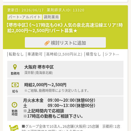
まずはお気軽にお問い合わせください。
■会社としても薬剤師様の生涯学習のバックアップをしており、
認定薬剤師取得のためのe-learningの受講補助がございます。
更新日：
2026/06/17
薬剤師求人ID：
13320
■各社長が過去MRをされており、その時のドクターとの繋がり
で、クリニック門前に多く開局しています。
パート・アルバイト
調剤薬局
■薬剤師会に加入している薬局です！月1～2回の勉強会の実施！
【堺市中区】《～17時迄もOK》人気の泉北高速沿線エリア！時
給2,000円～2,500円！パート募集★
検討リストに追加
転勤なし
車通勤可
高時給(2,500円以上)
積雪なし
シフト制
大手
大阪府 堺市中区
深井駅 (南海泉北線)
勤務地
時給2,000円～2,500円
※ご経験、勤務時間帯により決定いたします。
給与
月火水木金 09：00～20：00（休憩60分）
土 09：00～13：00（休憩00分）
※上記時間内で応相談
勤務
時間
※17時迄の勤務もご相談下さい。
■グループ全体で10法人、26店舗（大阪府：25店舗 京都府：1店