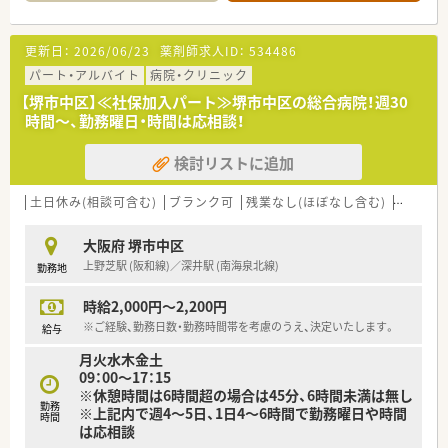
処方箋を応需する地域密着型の薬局です。
■エリア制を取られており、各エリアにマネージャーがいらっし
ゃるので、何かあった際も安心出来る環境です。
更新日：
2026/06/23
薬剤師求人ID：
534486
■全店で統一して在宅業務のノウハウを生かせるよう取り組ま
れています。
パート・アルバイト
病院・クリニック
■施設様との関係性も非常に良好ですので、
【堺市中区】≪社保加入パート≫堺市中区の総合病院！週30
往診同行・カンファレンスなどもスムーズに行えます。
時間～、勤務曜日・時間は応相談！
■平均年齢は、40代中盤となり落ち着いた店舗が多い印象です。
検討リストに追加
・・・こんな方におすすめ！・・・
■お子様の関係で急なお休みが発生する可能性があり、
ヘルプ体制の整った環境で働きたい方！
土日休み(相談可含む)
ブランク可
残業なし(ほぼなし含む)
転勤な
■施設在宅に興味があり、挑戦してみたいとお考えの方
■ゆくゆくは正社員で働くことも検討したい方
大阪府 堺市中区
上野芝駅 (阪和線)／深井駅 (南海泉北線)
勤務地
時給2,000円～2,200円
※ご経験、勤務日数・勤務時間帯を考慮のうえ、決定いたします。
給与
月火水木金土
09：00～17：15
※休憩時間は6時間超の場合は45分、6時間未満は無し
勤務
※上記内で週4～5日、1日4～6時間で勤務曜日や時間
時間
は応相談