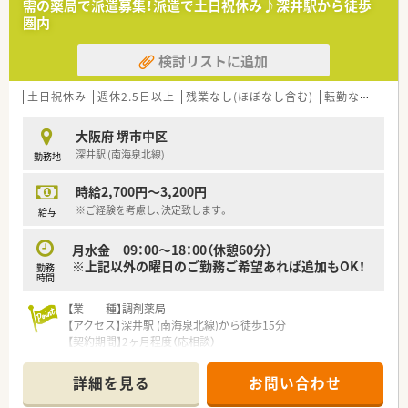
需の薬局で派遣募集！派遣で土日祝休み♪深井駅から徒歩
圏内
検討リストに追加
土日祝休み
週休2.5日以上
残業なし(ほぼなし含む)
転勤なし
車通
大阪府 堺市中区
深井駅 (南海泉北線)
勤務地
時給2,700円～3,200円
※ご経験を考慮し、決定致します。
給与
月水金 09：00～18：00（休憩60分）
※上記以外の曜日のご勤務ご希望あれば追加もOK！
勤務
時間
【業 種】調剤薬局
【アクセス】深井駅 (南海泉北線)から徒歩15分
【契約期間】2ヶ月程度（応相談）
【想定時給】2,700～3,200円
【勤務時間】
詳細を見る
お問い合わせ
月水金 09：00～18：00（休憩60分）
※上記以外の曜日のご勤務ご希望あれば追加もOK！