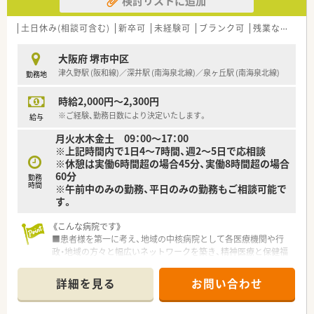
検討リストに追加
土日休み(相談可含む)
新卒可
未経験可
ブランク可
残業なし(ほぼなし含む)
大阪府 堺市中区
津久野駅 (阪和線)／深井駅 (南海泉北線)／泉ヶ丘駅 (南海泉北線)
勤務地
時給2,000円～2,300円
※ご経験、勤務日数により決定いたします。
給与
月火水木金土 09：00～17：00
※上記時間内で1日4～7時間、週2～5日で応相談
※休憩は実働6時間超の場合45分、実働8時間超の場合
60分
勤務
時間
※午前中のみの勤務、平日のみの勤務もご相談可能で
す。
《こんな病院です》
■患者様を第一に考え、地域の中核病院として各医療機関や行
政・地域の方々と幅広いネットワークを築き、精神医療と保健福
祉に貢献する質の高い医療サービスを提供しています。
■病床数約700床の精神科病院です。
詳細を見る
お問い合わせ
■外来は院外処方のため、入院患者様の調剤・服薬指導がメイン
となります。