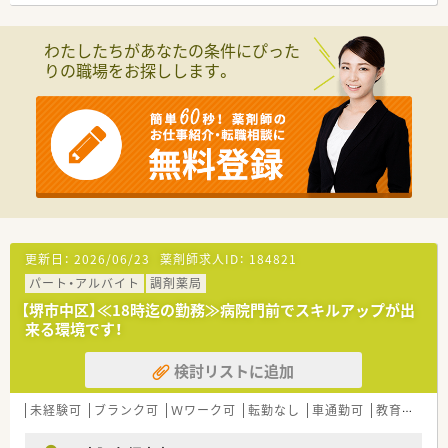
■他職種連携も積極的に行っており、医師やコメディカルとの連
携も円滑です。
■20代～50代まで、幅広い年齢層の方が活躍しています。
わたしたちがあなたの条件にぴった
■新卒を定期的に採用しており、OJTを中心に教育体制も整備さ
りの職場をお探しします。
れています。また認定資格取得に必要な学会、研修制度も充実し
ています。
《こんな方にオススメ》
■ゆとりある人員配置で、ゆったりとお仕事されたい方
■ご家庭との両立の為、夜遅くまでの勤務が難しい方（夜診勤務
なし♪）
■ご自宅から車通勤をお考えの方
更新日：
2026/06/23
薬剤師求人ID：
184821
パート・アルバイト
調剤薬局
【堺市中区】≪18時迄の勤務≫病院門前でスキルアップが出
来る環境です！
検討リストに追加
未経験可
ブランク可
Ｗワーク可
転勤なし
車通勤可
教育制度あり