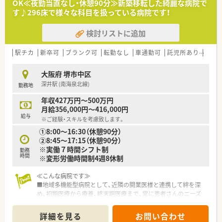
OK≪夜勤当直なし・休憩90分≫新築移転した綺麗な病院で
す♪296床で様々な科目を扱っている病院です！
検討リストに追加
駅チカ
新卒可
ブランク可
転勤なし
車通勤可
託児所あり
積雪
大阪府 堺市中区
深井駅 (南海泉北線)
勤務地
年収427万円～500万円
月給356,000円～416,000円
給与
※ご経験・スキルを考慮致します。
①8:00～16:30（休憩90分）
②8:45～17:15（休憩90分）
※実働７時間シフト制
勤務
時間
※変形労働時間制4週8休制
≪こんな病院です≫
■地域多機能型病院として、近隣の開業医様と連携して絆を深
め、初期医療から療養、終末期医療まで、常に患者さんのニーズ
にお応えできる病院を目指しています。
■地域包括ケア病棟をもち、地域の中核を担う病院です。
詳細を見る
お問い合わせ
■外部研修、内部研修、院内研修会を積極的に行うなど薬剤師資