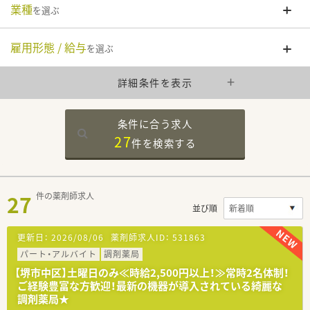
業種
を選ぶ
雇用形態 / 給与
を選ぶ
詳細条件を表示
条件に合う求人
27
件を
検索する
27
件の薬剤師求人
並び順
更新日：
2026/08/06
薬剤師求人ID：
531863
パート・アルバイト
調剤薬局
【堺市中区】土曜日のみ≪時給2,500円以上！≫常時2名体制！
ご経験豊富な方歓迎！最新の機器が導入されている綺麗な
調剤薬局★