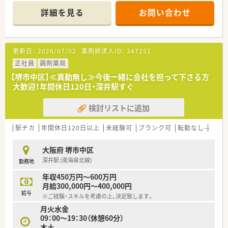
気の会社です！
詳細を見る
お問い合わせ
■地域に根差した運営のため、患者さんからの信頼も絶大★
・・・こんな方におすすめ！・・・
■お子様やご家族の関係から、時間制約を設けて働きたい方
更新日：
2026/07/02
薬剤師求人ID：
347251
■地域の患者様のために、地元密着な働き方をしたい方
■複数科目応需で様々な処方に携わりたい方
正社員
調剤薬局
■社長や経営層の方々と近い距離で働きたい方
【堺市中区】≪異動無し≫今後一緒に会社を担って下さる方
大歓迎！年間休日120日・深井駅すぐ
検討リストに追加
駅チカ
年間休日120日以上
未経験可
ブランク可
転勤なし
車通
大阪府 堺市中区
深井駅 (南海泉北線)
勤務地
年収450万円～600万円
月給300,000円～400,000円
給与
※ご経験・スキルを考慮の上、決定致します。
月火水金
09：00～19：30（休憩60分）
木土