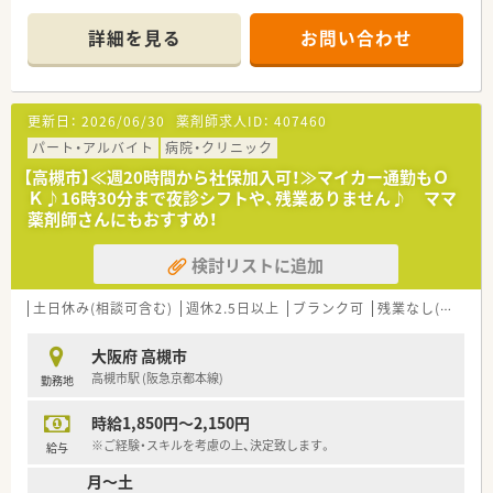
■関西を中心に展開している大手調剤薬局HDグループです。
詳細を見る
お問い合わせ
更新日：
2026/06/30
薬剤師求人ID：
407460
パート・アルバイト
病院・クリニック
【高槻市】≪週20時間から社保加入可！≫マイカー通勤もＯ
Ｋ♪16時30分まで夜診シフトや、残業ありません♪ ママ
薬剤師さんにもおすすめ！
検討リストに追加
土日休み(相談可含む)
週休2.5日以上
ブランク可
残業なし(ほぼなし含む)
大阪府 高槻市
高槻市駅 (阪急京都本線)
勤務地
時給1,850円～2,150円
※ご経験・スキルを考慮の上、決定致します。
給与
月～土