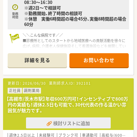
08：30～16：30
※週2日～で相談可
※勤務開始、終了時間の相談可
勤務
時間
※休憩 実働6時間超の場合45分、実働8時間超の場合
60分
＼＼こんな病院です／／
■診療所としてのスタートから地域医療への貢献活動を徐々に
広げ、病院、介護老人保健施設そして看護施設などを展開してい
ます。
■病床数は110床ほど、うち80％ほどが稼働しています。処方箋
詳細を見る
お問い合わせ
は100％院外処方に出しており、当直などもございません。
■診療科目は内科,呼吸器科, 糖尿病内科, 外科, 整形外科, 脳外科
です。
■高槻市駅より車で15分ですので、車通勤もしくはバス通勤が
更新日：
2026/06/30
薬剤師求人ID：
392101
おススメです。
正社員
調剤薬局
＼＼おすすめポイント／／
【高槻市/茨木市駅】年収600万円可！インセンティブで800万
■月～土8:30～16:30のうち週2日以上ご勤務可能な方、勤務曜
円の実績も！週休2.5日も可能で、30代代表の作る温かい雰
日はご相談可能です。
囲気が魅力です。
■処方箋は院外に出しておりますので、入院患者様の調剤、監
査、病棟業務が主な業務内容になります。
検討リストに追加
■院内保育も完備しておりますので、小さなお子さんがいらっし
ゃる薬剤師さんも預けながら勤務できます。
週休2.5日以上
未経験可
ブランク可
車通勤可
高給与(600万円以上)