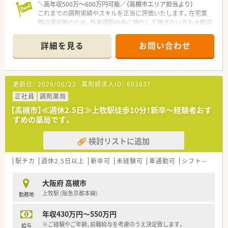
＼高年収500万〜600万円可能／（高槻市エリア担当より）
これまでの調剤実績やスキルを正当に評価いたします。在宅業
務は選択制のため、外来調剤のみに特化して稼ぎたい方も大歓迎
です。
＊------------------------------------------
詳細を見る
お問い合わせ
【店舗情報と応需状況について】
■JR東海道本線の高槻駅からお車で8分ほどの、閑静な住宅街が
広がる落ち着いたエリアに位置している調剤薬局です。
■近隣の田崎医院より内科や小児科の処方箋をメインに応需し
更新日：
2026/06/22
薬剤師求人ID：
663837
ており、地域密着型として住民の皆様から親しまれています。
■1日あたりの処方箋枚数は平均70枚となっており、複数科目の
正社員
調剤薬局
多種多様な処方にじっくりと触れられる環境です。
【高槻市】≪週休2.5日≫上牧駅徒歩10分！新卒～経験者おす
すめの薬局です。
【想定される業務内容】
■門前医院や周辺の医療機関から届く多科目の処方箋に基づき、
検討リストに追加
正確な調剤業務やスピーディーな監査業務の実務全般を行いま
す。
■お越しいただいたリピーターの患者様に対して、お薬の正しい
駅チカ
週休2.5日以上
新卒可
未経験可
車通勤可
シフト制
大手
飲み方や不安に優しく寄り添う親切な服薬指導を実践します。
■店舗では高齢者向けの施設在宅業務も手がけていますが、ご希
大阪府 高槻市
望や適性に応じて外来対応のみに専念することも可能です。
上牧駅 (阪急京都本線)
勤務地
【職場環境と雰囲気】
年収430万円～550万円
■店舗には正社員薬剤師2名とパート薬剤師2名が在籍してお
り、常時複数名体制のゆとりある人員配置を徹底しています。
※ご経験やご年齢、前職給与を考慮のうえ決定致します。
給与