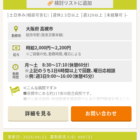
検討リストに追加
【想定される業務内容】
■処方箋に基づいた正確な調剤をはじめ、最新のシステムを用い
土日休み(相談可含む)
週休2.5日以上
週32h以上
未経験可
ブラン
た厳格な監査、および患者様への親身な服薬指導を行います。
■内科の専門的なお薬の管理を行いながら、複数のクリニックや
大阪府 高槻市
高齢者施設を対象とした計画的な在宅医療業務を担当します。
総持寺駅 (阪急京都本線)
勤務地
■「薬を減らしてくれる薬局」という高い目標を全員で掲げ、多
剤併用を解消するための丁寧な服薬フォローアップを担いま
時給2,000円～2,200円
す。
※ご経験の他、勤務時間、曜日による
給与
【職場環境と雰囲気】
月～土 8:30～17:10（休憩60分）
■新卒採用を積極的におこなっているため20代の若い薬剤師が
※上記のうち1日6時間以上で回数、曜日応相談
多く、非常に活気に満ちあふれた明るい職場環境が特徴です。
勤務
※例：週3日9:00～16:00（休憩45分）
■中途入社の方に対してはベテランであっても6ヶ月間の手厚い
時間
OJT制度を設けており、会社のいろはを優しく教えてもらえま
す。
≪こんな病院です≫
■2店舗以上かつ3名以上が集まる食事会に対しては、月に1回1
■高槻市にある約217床の総合病院です。
人あたり3,000円の費用を会社が全額補助してくれる風土です。
■がん拠点病院・地域医療支援病院でもあり専門領域を学ぶこと
■教育に力を折れている病院です各種勉強会（ＮＳＴ、癌化学療
法、緩和ケア等）を開催しています。
詳細を見る
お問い合わせ
■学薬物療法認定薬剤師、外来がん治療認定薬剤師をはじめとし
た各種認定資格を持った薬剤師も複数名在籍しています。
■調剤、注射混注、病棟業務など、1ヶ月のローテションでシフト
を組んでいますので、急性期病院の業務の多くを早いタイミング
更新日：
2026/06/22
薬剤師求人ID：
496737
で経験できます。病院薬剤師として飛躍の場としておすすめし