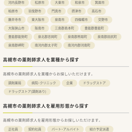
河内長野市
松原市
大東市
和泉市
箕面市
柏原市
羽曳野市
門真市
摂津市
高石市
藤井寺市
東大阪市
泉南市
四條畷市
交野市
大阪狭山市
阪南市
三島郡島本町
豊能郡豊能町
豊能郡能勢町
泉北郡忠岡町
泉南郡熊取町
泉南郡田尻町
泉南郡岬町
南河内郡太子町
南河内郡河南町
高槻市の薬剤師求人を業種から探す
高槻市の薬剤師求人を業種からお探しいただけます。
調剤薬局
病院・クリニック
企業
ドラッグストア
ドラッグストア(調剤あり)
高槻市の薬剤師求人を雇用形態から探す
高槻市の薬剤師求人を雇用形態からお探しいただけます。
正社員
契約社員
パート・アルバイト
紹介予定派遣