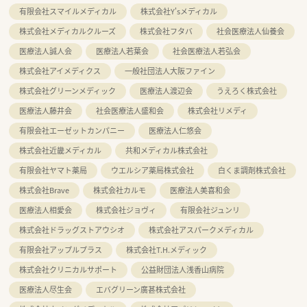
有限会社スマイルメディカル
株式会社Y'sメディカル
株式会社メディカルクルーズ
株式会社フタバ
社会医療法人仙養会
医療法人誠人会
医療法人若葉会
社会医療法人若弘会
株式会社アイメディクス
一般社団法人大阪ファイン
株式会社グリーンメディック
医療法人渡辺会
うえろく株式会社
医療法人藤井会
社会医療法人盛和会
株式会社リメディ
有限会社エーゼットカンパニー
医療法人仁悠会
株式会社近畿メディカル
共和メディカル株式会社
有限会社ヤマト薬局
ウエルシア薬局株式会社
白くま調剤株式会社
株式会社Brave
株式会社カルモ
医療法人美喜和会
医療法人相愛会
株式会社ジョヴィ
有限会社ジュンリ
株式会社ドラッグストアウシオ
株式会社アスパークメディカル
有限会社アップルプラス
株式会社T.H.メディック
株式会社クリニカルサポート
公益財団法人浅香山病院
医療法人尽生会
エバグリーン廣甚株式会社