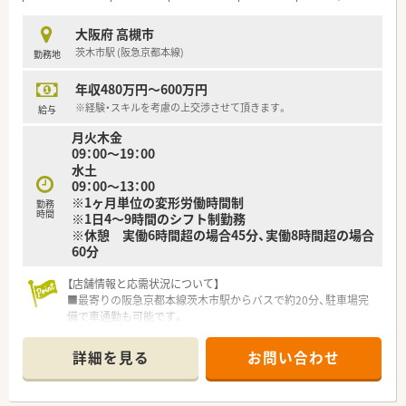
≪業務内容≫
■入院患者様の調剤業務（外来は院外処方）
大阪府 高槻市
■服薬指導業務（病棟）
茨木市駅 (阪急京都本線)
勤務地
■医薬品管理、医薬品情報管理
年収480万円～600万円
※経験・スキルを考慮の上交渉させて頂きます。
給与
月火木金
09：00～19：00
水土
09：00～13：00
※1ヶ月単位の変形労働時間制
勤務
時間
※1日4～9時間のシフト制勤務
※休憩 実働6時間超の場合45分、実働8時間超の場合
60分
【店舗情報と応需状況について】
■最寄りの阪急京都本線茨木市駅からバスで約20分、駐車場完
備で車通勤も可能です。
■近隣クリニックから皮膚科と整形外科を中心に、1日約70枚の
処方箋を応需しています。
詳細を見る
お問い合わせ
■薬剤師は常勤1名とパート2名の計3名体制で、常に2名で業務
を行うので安心です。