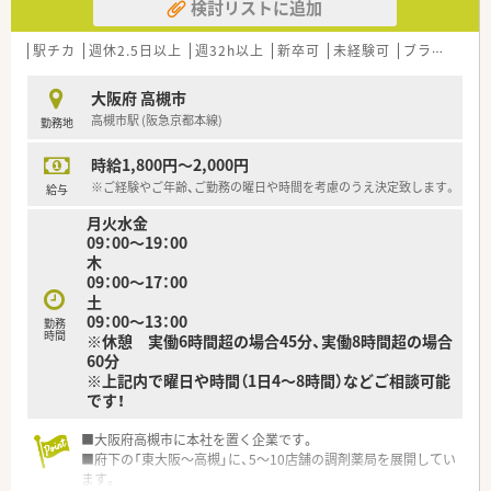
検討リストに追加
駅チカ
週休2.5日以上
週32h以上
新卒可
未経験可
ブランク可
大阪府 高槻市
高槻市駅 (阪急京都本線)
勤務地
時給1,800円～2,000円
※ご経験やご年齢、ご勤務の曜日や時間を考慮のうえ決定致します。
給与
月火水金
09：00～19：00
木
09：00～17：00
土
09：00～13：00
勤務
時間
※休憩 実働6時間超の場合45分、実働8時間超の場合
60分
※上記内で曜日や時間（1日4～8時間）などご相談可能
です！
■大阪府高槻市に本社を置く企業です。
■府下の「東大阪～高槻」に、5～10店舗の調剤薬局を展開してい
ます。