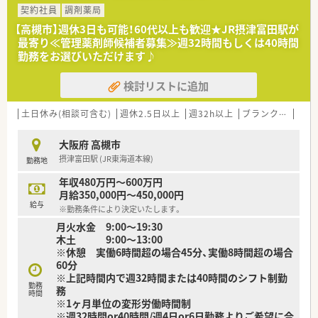
ます。
契約社員
調剤薬局
【高槻市】週休3日も可能！60代以上も歓迎★JR摂津富田駅が
≪業務内容≫
最寄り≪管理薬剤師候補者募集≫週32時間もしくは40時間
■調剤業務（電子カルテシステムに連動した調剤支援システムを
勤務をお選びいただけます♪
導入）
■混注業務（抗がん剤、ＴＰＮ）
検討リストに追加
■製剤業務
■病棟業務（全病棟に薬剤師が常駐）
■チーム医療への参画（がん治療・化学療法委員会、レジメン管理
土日休み(相談可含む)
週休2.5日以上
週32h以上
ブランク可
転勤
委員会、緩和ケア委員会、他多数）
■医薬品管理、医薬品情報管理
大阪府 高槻市
摂津富田駅 (JR東海道本線)
勤務地
※上記の中で勤務時間数、経験によって決定する
年収480万円～600万円
≪病院概要≫
月給350,000円～450,000円
給与
※勤務条件により決定いたします。
◆病床数
月火水金 9:00～19:30
総病床数:217床
木土 9:00～13:00
（一般病棟156床、地域包括医療病棟47床、HCU14床）
※休憩 実働6時間超の場合45分、実働8時間超の場合
60分
◆診療科目
※上記時間内で週32時間または40時間のシフト制勤
内科, 循環器科, 消化器科, 呼吸器科, 外科, 脳外科, 整形外科, 形成
勤務
務
外科, 婦人科, 小児科, 眼科, 耳鼻科, 泌尿器科, 皮膚科,総合内科,肝
時間
※1ヶ月単位の変形労働時間制
臓内科,糖尿病内分泌内科,腎臓内科,血液内科,乳腺外科,心臓血管
※週32時間or40時間/週4日or6日勤務よりご希望に合
外科,救急診療科,集中治療科,麻酔科,病理診断科