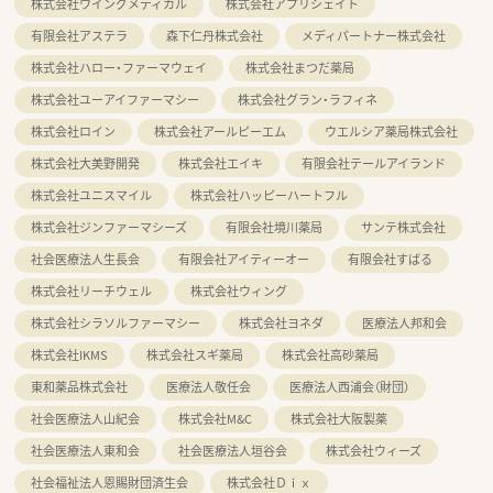
株式会社ウイングメディカル
株式会社アプリシェイト
有限会社アステラ
森下仁丹株式会社
メディパートナー株式会社
株式会社ハロー・ファーマウェイ
株式会社まつだ薬局
株式会社ユーアイファーマシー
株式会社グラン・ラフィネ
株式会社ロイン
株式会社アールピーエム
ウエルシア薬局株式会社
株式会社大美野開発
株式会社エイキ
有限会社テールアイランド
株式会社ユニスマイル
株式会社ハッピーハートフル
株式会社ジンファーマシーズ
有限会社境川薬局
サンテ株式会社
社会医療法人生長会
有限会社アイティーオー
有限会社すばる
株式会社リーチウェル
株式会社ウィング
株式会社シラソルファーマシー
株式会社ヨネダ
医療法人邦和会
株式会社IKMS
株式会社スギ薬局
株式会社高砂薬局
東和薬品株式会社
医療法人敬任会
医療法人西浦会（財団）
社会医療法人山紀会
株式会社M&C
株式会社大阪製薬
社会医療法人東和会
社会医療法人垣谷会
株式会社ウィーズ
社会福祉法人恩賜財団済生会
株式会社Ｄｉｘ