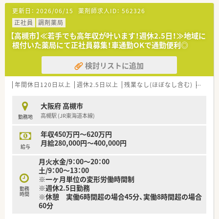
【募集背景と求める人物像について】
更新日：
2026/06/15
薬剤師求人ID：
562326
■今後の新規出店計画に伴い、既存店舗の中核を担ってくださる
方を増員募集します。
正社員
調剤薬局
■調剤経験が豊富で、状況に応じて一人での薬剤師業務にも対応
【高槻市】≪若手でも高年収が叶います！週休2.5日！≫地域に
できる方を求めています。
根付いた薬局にて正社員募集！車通勤OKで通勤便利◎
■何よりも人柄を重視した採用方針のため、周囲と協力できる温
厚な方を歓迎いたします。
検討リストに追加
【求人情報について】
■これまでのご経験やスキルを正当に評価し、入社時から年収
年間休日120日以上
週休2.5日以上
残業なし(ほぼなし含む)
車通勤
600万円の提示も可能です。
■日々の頑張りを評価するインセンティブ制度を導入しており、
大阪府 高槻市
高収入が目指せます。
高槻駅 (JR東海道本線)
勤務地
■退職金制度はもちろん、資格取得支援制度もあり、長期的なキ
ャリア形成を支援します。
年収450万円～620万円
月給280,000円～400,000円
【勤務実態について】
給与
■変形労働時間制を採用しているため、正社員でも週休2.5日と
月火水金/9：00～20：00
いう働き方も選択できます。
土/9：00～13：00
■門前のクリニックの休診日に合わせて、お盆や年末年始には連
※一ヶ月単位の変形労働時間制
休の取得が可能です。
※週休2.5日勤務
勤務
■地域に密着した薬局のため、患者様の来局が集中することもな
時間
※休憩 実働6時間超の場合45分、実働8時間超の場合
く残業はほとんどありません。
60分