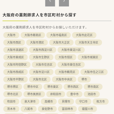
■本店はコンビニエンスストア併設調剤薬局で、まだあまり見な
いような新しい取り組みをされています。
■社長は薬剤師ではございませんが、店舗に出入りしていらっし
大阪府の薬剤師求人を市区町村から探す
ゃるため、現場へのご理解のある環境です。
■地域密着型の薬局です。
大阪府の薬剤師求人を市区町村からお探しいただけます。
■長くお勤めの方が多く、40～60代の方がメインで落ち着いた
環境です。スタッフみんなが長く勤めたいと思っていただける
大阪市
大阪市都島区
大阪市福島区
大阪市此花区
よう働きやすい職場づくりに力を入れています。
■正社員でも週30時間や週40時間の時間数が選択でき、ラスト
大阪市西区
大阪市港区
大阪市大正区
大阪市天王寺区
勤務の回数もご相談可能です。
大阪市浪速区
大阪市西淀川区
大阪市東淀川区
■車通勤・バイク通勤・自転車通勤の場合の交通費が大変手厚く、
収入面ＵＰも見込めます。
大阪市東成区
大阪市生野区
大阪市旭区
大阪市城東区
■交通費とは別に任意保険代も半額補助を受けれます。
■再雇用・延長雇用制度があります。最長75歳まで、薬剤師とし
大阪市阿倍野区
大阪市住吉区
大阪市東住吉区
てご活躍いただけます。
大阪市西成区
大阪市淀川区
大阪市鶴見区
大阪市住之江区
大阪市平野区
大阪市北区
大阪市中央区
堺市
堺市堺区
堺市中区
堺市東区
堺市西区
堺市南区
堺市北区
堺市美原区
岸和田市
豊中市
池田市
吹田市
泉大津市
高槻市
貝塚市
守口市
枚方市
茨木市
八尾市
泉佐野市
富田林市
寝屋川市