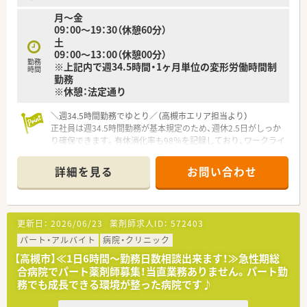
■医療事務スタッフも2名体制で受付や入力をしっかりと支えて
月～金
いるため、薬剤師としての本来の専門業務に深く集中できます。
09：00～19：30（休憩60分）
■少人数ならではの風通しの良さがあり、スタッフ同士がいつも
土
笑顔で助け合いながら業務をこなすアットホームな薬局です。
09：00～13：00（休憩00分）
勤務
※上記内で週34.5時間・1ヶ月単位の変形労働時間制
時間
勤務
※休憩：法定通り
＼週34.5時間勤務でゆとり／（高槻市エリア担当より）
正社員は週34.5時間勤務が基本規定のため、週休2.5日がしっか
り確保できます。有休消化率も98％を記録しており、ワークライ
フバランスを最優先したい方に最適です。
＊------------------------------------------＊
詳細を見る
お問い合わせ
【店舗情報と応需状況について】
■阪急京都本線の上牧駅から徒歩10分ほどの場所にあり、高槻
から島本エリアにおいて地域住民から絶大な人気を誇る調剤薬
更新日：
2026/06/23
薬剤師求人ID：
572403
局です。
■門前にある藤井内科医院より内科の処方箋をメインに受理し
パート・アルバイト
病院・クリニック
ており、1日あたり40枚から50枚ほどを安定して応需していま
【高槻市】≪1日6時間～勤務日数相談出来ます！≫急性期総
す。
合病院でパート薬剤師募集！当直業務ありません。パート勤
■外来調剤を主軸としながら地域でトップクラスの在宅医療を
務でも成長できる環境が整った病院です♪
手がけており、多くの医療機関や施設と深く連携している店舗で
す。