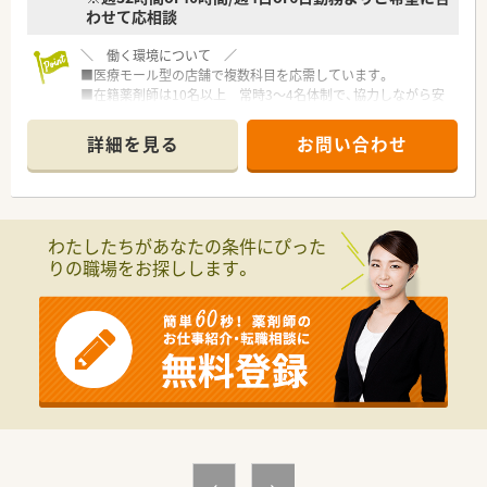
わせて応相談
◆薬剤師数
薬剤師 常勤16名
＼ 働く環境について ／
事務1名、ＳＰＤ（物品物量管理担当者）3名
■医療モール型の店舗で複数科目を応需しています。
■在籍薬剤師は10名以上 常時3～4名体制で、協力しながら安
心してお仕事していただけます。
■薬剤師は午前３～4名体制・午後2～3名体制、医療事務は午前2
詳細を見る
お問い合わせ
～3名体制・午後1～2名体制です。
■給与は週40時間勤務社員であれば固定で年俸600万円＋別途
残業代支給あり
■残業時間は1日15分～2時間程、曜日によってまちまちです。
■週32時間勤務（年俸480万円＋別途残業代支給あり）でのご相
わたしたちがあなたの条件にぴった
談も可能です。
りの職場をお探しします。
■チームワークを大切にされている薬局です。
＼ こんな方におススメ ／
■チームワークを大切にできる方！
■ライフプランに合わせて勤務時間を変更できる会社をお探し
の方！
■長期休暇を取得したい方！夏季休暇・冬季休暇、双方7日間取得
可能です！
＼ こんな会社です ／
■昭和58年設立！門真市と高槻市に2店舗展開している調剤薬局
です。