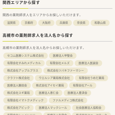
関西エリアから探す
関西の薬剤師求人をエリアからお探しいただけます。
滋賀県
京都府
大阪府
兵庫県
奈良県
和歌山県
高槻市の薬剤師求人を法人名から探す
高槻市の薬剤師求人を法人名からお探しいただけます。
セコム医療システム株式会社
医療法人甲聖会
有限会社すみれメディカル
有限会社メルズ
医療法人医誠会
株式会社アップルプラス
株式会社ツバキファーマシー
クラフト株式会社
ウエルシア薬局株式会社
有限会社うめだ薬局
医療法人藤田会
株式会社アイセイ薬局
有限会社アール
株式会社スギ薬局
医療法人恵仁会
医療法人豊済会
有限会社イマトクメディック
ファルメディコ株式会社
株式会社アビック
医療法人マックシール
社会医療法人協和会