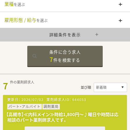
業種
を選ぶ
雇用形態 / 給与
を選ぶ
詳細条件を表示
条件に合う求人
7
件を
検索する
7
件の薬剤師求人
並び順
更新日：
2026/07/02
薬剤師求人ID：
644053
パート・アルバイト
調剤薬局
【高槻市】≪内科メイン≫時給1,800円～♪曜日や時間は応
相談のパート薬剤師求人です。