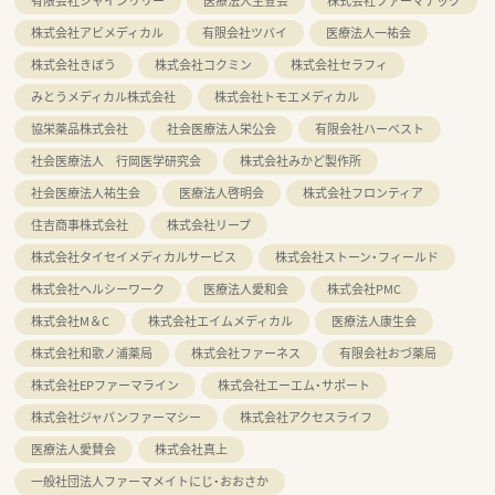
有限会社シャインリリー
医療法人生登会
株式会社ファーマテック
株式会社アビメディカル
有限会社ツバイ
医療法人一祐会
株式会社きぼう
株式会社コクミン
株式会社セラフィ
みとうメディカル株式会社
株式会社トモエメディカル
協栄薬品株式会社
社会医療法人栄公会
有限会社ハーベスト
社会医療法人 行岡医学研究会
株式会社みかど製作所
社会医療法人祐生会
医療法人啓明会
株式会社フロンティア
住吉商事株式会社
株式会社リープ
株式会社タイセイメディカルサービス
株式会社ストーン・フィールド
株式会社ヘルシーワーク
医療法人愛和会
株式会社PMC
株式会社M＆C
株式会社エイムメディカル
医療法人康生会
株式会社和歌ノ浦薬局
株式会社ファーネス
有限会社おづ薬局
株式会社EPファーマライン
株式会社エーエム・サポート
株式会社ジャパンファーマシー
株式会社アクセスライフ
医療法人愛賛会
株式会社真上
一般社団法人ファーマメイトにじ・おおさか