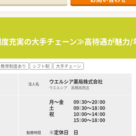
ジャーや営業部長等のマネジメントのポジションも増えます。
せるスペシャリストを目指すことも可能です。
部門等の本社スタッフなど活動領域は多種多様です。
おり、在宅医療へもしっかりと関わる事ができます。
能で、時短制度は小学5年生まで時短勤務ができるよう変更予定
イフバランスが整っています
員割引制度など嬉しいメリットもたくさんあります！
制度充実の大手チェーン≫高待遇が魅力/年
教育制度あり
シフト制
大手チェーン
ウエルシア薬局株式会社
法人名
ウエルシア 高槻高西店
月～金 09：30～20：00
土 09：30～18：00
祝 10：00～14：00
15：00～18：00
※定休日 日
勤務時間