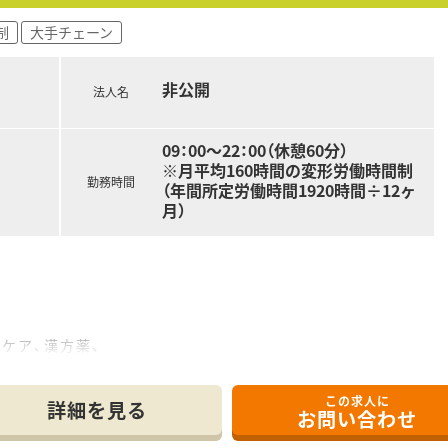
制
大手チェーン
非公開
法人名
09：00～22：00（休憩60分）
※月平均160時間の変形労働時間制
勤務時間
（年間所定労働時間1920時間÷12ヶ
月）
ケア、漢方薬、
商品・サービス提供、
り組みも実施しています。
この求人に
をトータルでサポート』できます。
詳細を見る
お問い合わせ
地域に暮らす様々な方が訪れる場所なので、
ケーション推進に貢献でき、カウンセリング力を身につけられる