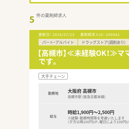
件の薬剤師求人
5
更新日：
2026/07/23
薬剤師求人ID：
209942
パート・アルバイト
ドラッグストア(調剤あり)
【高槻市】≪未経験OK！≫
です。
大手チェーン
大阪府 高槻市
勤務地
高槻市駅 (阪急京都本線)
時給1,900円～2,500円
給与
※経験・勤務時間等を考慮いたします
（夕方以降100円UP、曜日により100円U