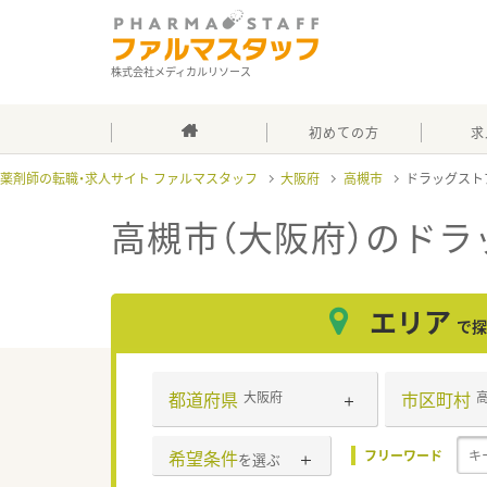
株式会社メディカルリソース
初めての方
求
薬剤師の転職・求人サイト ファルマスタッフ
大阪府
高槻市
ドラッグスト
高槻市（大阪府）のドラ
エリア
で探
都道府県
市区町村
大阪府
希望条件
フリーワード
を選ぶ