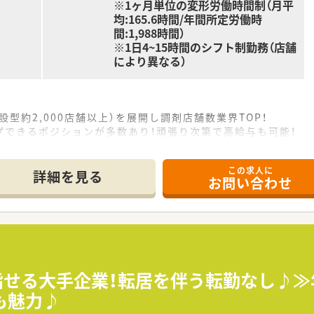
※1ヶ月単位の変形労働時間制（月平
均:165.6時間/年間所定労働時
間:1,988時間）
※1日4~15時間のシフト制勤務（店舗
により異なる）
設型約2,000店舗以上）を展開し調剤店舗数業界TOP！
プできるポジションが多数あり！頑張り次第で高給与も可能！
、経験の少ない方でも500万前半スタートと業界TOP水準！
社内研修や外部組織と連携した研修を用意されています
この求人に
そ活躍できるキャリアパスが多種多様に用意されています。
詳細を見る
お問い合わせ
ジャーや営業部長等のマネジメントのポジションも増えます。
せるスペシャリストを目指すことも可能です。
部門等の本社スタッフなど活動領域は多種多様です。
おり、在宅医療へもしっかりと関わる事ができます。
能で、時短制度は小学5年生まで時短勤務ができるよう変更予定
イフバランスが整っています
員割引制度など嬉しいメリットもたくさんあります！
目指せる大手企業！転居を伴う転勤なし♪≫
も魅力♪