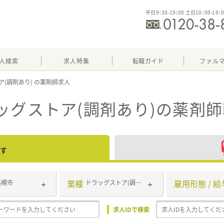
平日9：30-19：00 土日10：00-19：
人検索
求人特集
転職ガイド
ファル
ア(調剤あり)
ッグストア(調剤あり)
の薬剤師
す
業種
雇用形態 / 給
高槻市
ドラッグストア(調剤あり)
求人IDで検索