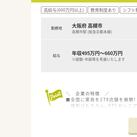
高給与(600万円以上)
教育制度あり
シフト
大阪府 高槻市
勤務地
高槻市駅 (阪急京都本線)
年収495万円～660万円
給与
※経験・年齢等を考慮いたします
＼ 企業の特徴 ／
■全国に薬局を278店舗を展開！
調剤はもちろん、OTCやシニア
健康食品といった健康に必要な
クリニックの誘致など新たな取
■OTC併設店だからこそ『健康
■赤ちゃんからお年寄りまで、
健康相談を通じてセルフメディ