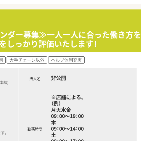
的行っており、薬のことはもちろん、
、生活面からのトータルサポートができます。
り、普通の調剤薬局では扱っていない種類の漢方も勉強できます
ウンダー募集≫一人一人に合った働き方を
ろん、多様なキャリアを支援するシステムが整っています。
をしっかり評価いたします！
を積み更に管理薬剤師を経験した後は、
教育・薬事・調剤サポート」等の
事も可能です。
制
大手チェーン以外
ヘルプ体制充実
みたいコースにチャレンジできるチャンスが誰にでもあります。
申告制度、ポイント面談」などを通じて、
に伝え新たなキャリア形成する事も可能です。
非公開
法人名
本線)
が可能となり、ほぼ全員が取得しています！
※店舗による。
120～125日あるのでプライベートな時間を十分に確保でき
（例）
能、育児休職からの復帰率「98.6％」です。
月火水金
の時間短縮する事ができ、お子様が小学校卒業する迄取得が可能
09：00～19：00
木
09：00～14：00
勤務時間
ます。
土
09：00～17：00