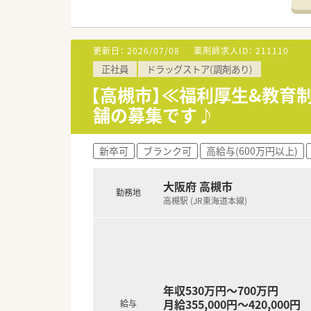
■店舗拡大に伴い、エリアマネ
■在宅や教育等の専門性を活か
■その他にも、管理部門や商品
■在宅実施店舗は年々増加して
更新日：
2026/07/08
薬剤師求人ID：
211110
■育児休暇は3歳まで取得が可
正社員
ドラッグストア(調剤あり)
■年間休日が120日とワークラ
■日用品から常備薬まで、従業
【高槻市】≪福利厚生&教育
舗の募集です♪
新卒可
ブランク可
高給与(600万円以上)
大阪府 高槻市
勤務地
高槻駅 (JR東海道本線)
年収530万円～700万円
月給355,000円～420,000円
給与