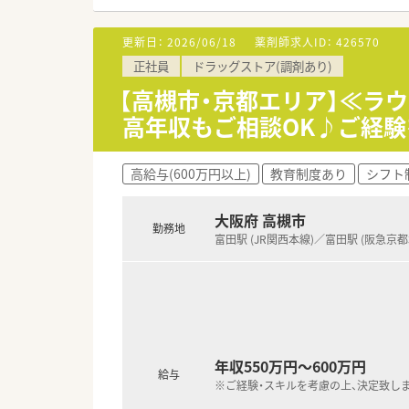
■在宅医療への取り組みも積極
衛星用品やくらしの必需品など
更新日：
2026/06/18
薬剤師求人ID：
426570
正社員
ドラッグストア(調剤あり)
＼ 多彩なキャリアを支援 ／
■漢方の取り扱いを促進してお
【高槻市・京都エリア】≪ラ
■薬剤師としての専門制はもち
高年収もご相談OK♪ご経験
■調剤・OTCの担当として経験
「在宅・企画開発・バイヤー・ 
より専門性の高い業務に携わる
高給与(600万円以上)
教育制度あり
シフト
■管理薬剤師以降は、自分が進
「社内・グループ公募制度、自己
今後のキャリアや希望を会社側
大阪府 高槻市
勤務地
富田駅 (JR関西本線)／富田駅 (阪急京都
＼ 働きやすい環境アリ ／
■最大20日間の長期連休の取得
長期連休制度もあり、年間休日が
■育児休業は最大3年間の取得が可
■育児時短勤務は、最大3時間
年収550万円～600万円
給与
※ご経験・スキルを考慮の上、決定致し