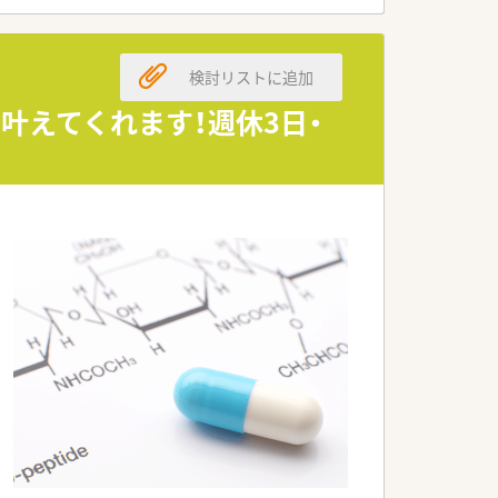
検討リストに追加
。
叶えてくれます！週休3日・
ます。
です。