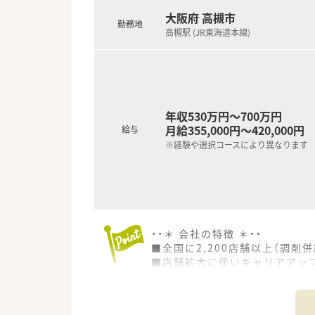
大阪府 高槻市
勤務地
高槻駅 (JR東海道本線)
年収530万円～700万円
月給355,000円～420,000円
給与
※経験や選択コースにより異なります
・・＊ 会社の特徴 ＊・・
■全国に2,200店舗以上（調剤併
■店舗拡大に伴いキャリアアッ
■経験や勤務コースによりますが
■職種や職域に合わせ、豊富な
■薬剤師が中心の会社だからこ