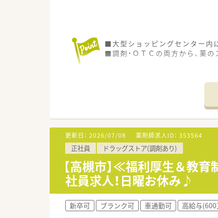
■大型ショッピングセンター内
■調剤・ＯＴＣの両方から、薬
更新日：
2026/07/08
薬剤師求人ID：
353564
正社員
ドラッグストア(調剤あり)
【高槻市】≪福利厚生＆教
社員求人！日曜お休み♪
新卒可
ブランク可
車通勤可
高給与(60