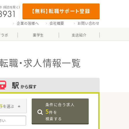
00
（祝日を除く）
【無料】転職サポート登録
企業の皆様へ
会社概要
お問い合わせ
マラボ
薬学生
支店紹介
転職・求人情報一覧
駅
から探す
条件に合う求人
与
を選ぶ
5
件を
検索する