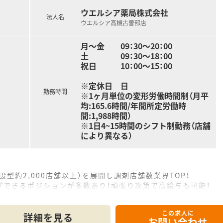
ウエルシア薬局株式会社
法人名
ウエルシア高槻古曽部店
月～金 09：30～20：00
土 09：30～18：00
祝日 10：00～15：00
※定休日 日
勤務時間
※1ヶ月単位の変形労働時間制（月平
均:165.6時間/年間所定労働時
間:1,988時間）
※1日4~15時間のシフト制勤務（店舗
により異なる）
設型約2,000店舗以上）を展開し調剤店舗数業界TOP！
プできるポジションが多数あり！頑張り次第で高給与も可能！
、経験の少ない方でも500万前半スタートと業界TOP水準！
社内研修や外部組織と連携した研修を用意されています
この求人に
そ活躍できるキャリアパスが多種多様に用意されています。
詳細を見る
お問い合わせ