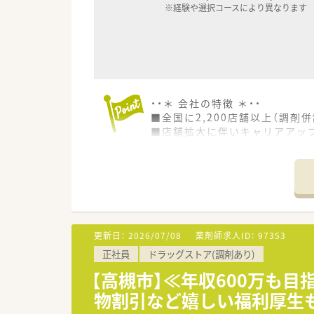
※経験や選択コースにより異なります
・・＊ 会社の特徴 ＊・・
■全国に2,200店舗以上（調剤併
■店舗拡大に伴いキャリアアッ
■経験や勤務コースによりますが
■職種や職域に合わせ、豊富な
■薬剤師が中心の会社だからこ
■店舗拡大に伴い、エリアマネ
■在宅や教育等の専門性を活か
■その他にも、管理部門や商品
■在宅実施店舗は年々増加して
更新日：
2026/07/08
薬剤師求人ID：
97353
■育児休暇は3歳まで取得が可
正社員
ドラッグストア(調剤あり)
■年間休日が120日とワークラ
■日用品から常備薬まで、従業
【高槻市】≪年収600万も
物割引など嬉しい福利厚生