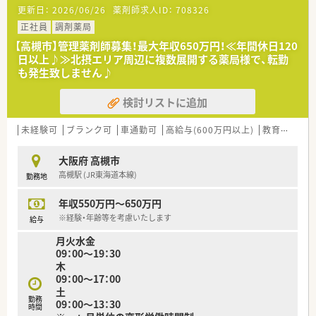
■年間休日119日、勉強熱心の方が多い企業様です。
更新日：
2026/06/26
薬剤師求人ID：
708326
今なお成長し続ける企業様でスキルアップしていきません
か？？
正社員
調剤薬局
【高槻市】管理薬剤師募集！最大年収650万円！≪年間休日120
日以上♪≫北摂エリア周辺に複数展開する薬局様で、転勤
も発生致しません♪
検討リストに追加
未経験可
ブランク可
車通勤可
高給与(600万円以上)
教育制度あり
大阪府 高槻市
高槻駅 (JR東海道本線)
勤務地
年収550万円～650万円
※経験・年齢等を考慮いたします
給与
月火水金
09：00～19：30
木
09：00～17：00
土
勤務
09：00～13：30
時間