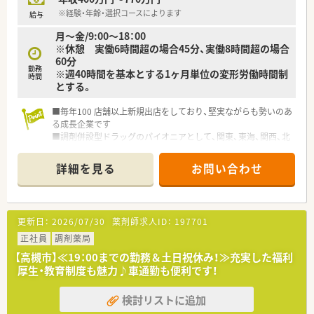
※経験・年齢・選択コースによります
給与
月～金/9:00～18：00
※休憩 実働6時間超の場合45分、実働8時間超の場合
60分
勤務
※週40時間を基本とする1ヶ月単位の変形労働時間制
時間
とする。
■毎年100 店舗以上新規出店をしており、堅実ながらも勢いのあ
る成長企業です
■調剤併設型ドラッグのパイオニアとして、関東、東海、関西、北
陸・信州を中心に約1,700店舗以上を展開しています
■研修制度は様々なプランがあり、集合研修だけでなく任意で受
詳細を見る
お問い合わせ
講可能な研修も幅広く用意されています
■店舗で活躍する従業員、社外で活躍する従業員、将来経営幹部
となる従業員など、薬剤師として様々な活躍ができるフィールド
を用意されています
更新日：
2026/07/30
薬剤師求人ID：
197701
■総合薬剤師・調剤薬剤師（土日休み・19時までの勤務）どちらか
の働き方を選択できます
正社員
調剤薬局
■調剤併設型だけでなく「医療モール・クリニック併設店舗」「敷
【高槻市】≪19：00までの勤務＆土日祝休み！≫充実した福利
地内薬局」「訪問調剤特化型店舗」など様々な店舗を運営してい
厚生・教育制度も魅力♪車通勤も便利です！
ます
■在宅医療にも積極的取り組んでおり「訪問調剤特化型店舗」を
検討リストに追加
50店舗以上、無菌調剤室は業界最多の51店舗設置しています
■「プラチナくるみん認定企業」「健康経営優良法人2023（大規模