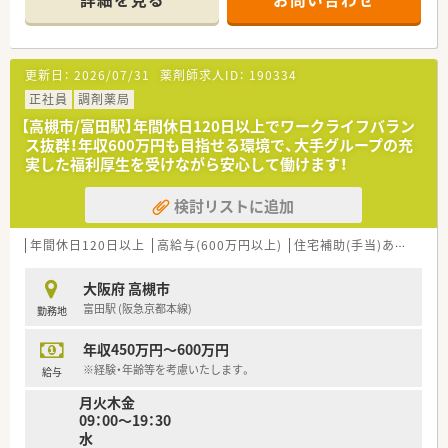
す。
として給与が支給されます。
■薬剤師は正社員2名とパート1名の計3名が在籍しており、常時
■看護休暇：小学校就学前の子を養育する方は、負傷・病気になっ
2名体制を維持することで無理のない業務運営を行っています。
た子の看護のために取得できます。
■育児時間：生後満1歳に達しない新生児を育てる場合、1日2回、
更新日：
2026/07/31
薬剤師求人ID：
190334
【募集背景と求める人物像について】
1回30分の育児時間を取得できます。
■在宅業務の拡大に伴う組織体制強化のための増員募集であり、
正社員
調剤薬局
■短時間勤務／小学校1年を終了する年の3月31日まで利用可能
現場をリードしていただける経験者の方を急募しております。
です。
【高槻市/富田駅】年間休日120日以上でワークライフバラン
■居宅や施設への訪問が中心となるため、普通自動車運転免許を
ス抜群！年収600万円も目指せる環境で、大手グループの充
保有し、運転業務をマストで対応できる方を求めています。
＼＼ こんな薬局です ／／
実した福利厚生を受けながら安心して働けます！
■指示されたことだけでなく、会社への貢献を考えて自ら主体的
■高槻市駅から車で8分。お車通勤を推奨しています！
に動ける方であれば、年齢を問わず正当に評価される環境です。
■スーパーマーケット内にある薬局で、お買い物も便利です♪
検討リストに追加
■待ち時間はお買い物に行かれる方が多いので、時間に余裕を持
【法人特徴について】
って調剤業務にご従事頂けます
■大阪府内にて調剤薬局4店舗のほか、複数の介護施設を運営し
■月火水金／09：00～19：00、木土／09：00～13：00迄の開局時
年間休日120日以上
高給与(600万円以上)
住宅補助(手当)あり
シフ
ており、地域医療と介護の連携を強みとしている法人です。
間
■代表自身が現役の薬剤師として現場に立っているため、現場の
■整形外科の処方箋がメインでございます
大阪府 高槻市
課題や意見が経営層にダイレクトに届く風通しの良さがありま
富田駅 (阪急京都本線)
勤務地
す。
＼＼ こんな方にオススメです ／／
■「会社に貢献する人材には最高の評価と待遇を」という理念を
■福利厚生が充実している企業で長くご勤務したい方！
年収450万円～600万円
掲げており、個人の頑張りがしっかりと還元される仕組みです。
■子育て支援制度を活用して育児と両立しながら正社員として
ご勤務したい方！
※経験・年齢等を考慮いたします。
給与
■サービス残業無し！1分単位で残業代が支給される環境で働き
月火木金
たい方！
09：00～19：30
■正社員としてバリバリ働きながらもプライベートのお時間も
水
大切にしたい方！