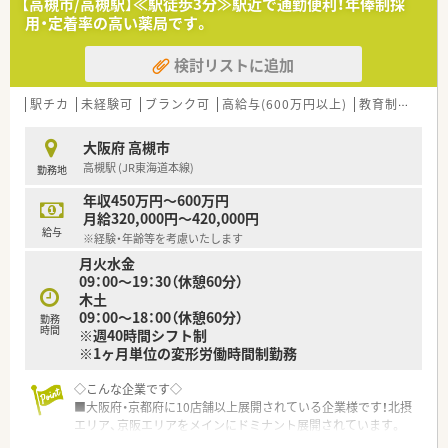
【高槻市/高槻駅】≪駅徒歩3分≫駅近で通勤便利！年俸制採
制で、プライベートの時間も大切にできます。
用・定着率の高い薬局です。
■充実した住宅手当や家族手当に加えて退職金制度もあり、長期
的に安心して働ける環境が整っています。
検討リストに追加
【勤務実態について】
■会社全体で業務効率化を進めており、残業時間は月平均10時
駅チカ
未経験可
ブランク可
高給与(600万円以上)
教育制度あり
間以下と、仕事後の予定も立てやすいです。
■有給休暇の取得率は80%近くと非常に高く、ラウンダー薬剤
大阪府 高槻市
師の応援体制も万全で休みが取りやすいです。
高槻駅 (JR東海道本線)
勤務地
■早出と遅出を組み合わせたローテーションシフト制で、全スタ
ッフが公平な勤務体系で働いています。
年収450万円～600万円
月給320,000円～420,000円
給与
※経験・年齢等を考慮いたします
月火水金
09：00～19：30（休憩60分）
木土
09：00～18：00（休憩60分）
勤務
時間
※週40時間シフト制
※1ヶ月単位の変形労働時間制勤務
◇こんな企業です◇
■大阪府・京都府に10店舗以上展開されている企業様です！北摂
エリア、京阪エリアをメインにドミナント展開されています。
■出店形態はマンツーマン型が多く、患者様のご家族各世代から