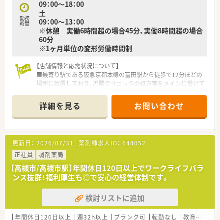
09：00～18：00
■車通勤したい方！
土
勤務
09：00～13：00
時間
※休憩 実働6時間超の場合45分、実働8時間超の場合
60分
※1ヶ月単位の変形労働時間制
【店舗情報と応需状況について】
■最寄り駅である阪急京都本線の富田駅から徒歩で12分ほどの
場所に位置しており、近隣クリニックの処方箋をメインに受けて
います。
■応需科目は耳鼻科や形成外科および皮膚科が中心で、1日あた
詳細を見る
お問い合わせ
りの処方箋枚数は60枚から70枚程度です。
■薬剤師は常勤3名とパート2名が在籍しており、常時2名から3
名体制を維持することで、一人ひとりの業務負担を軽減していま
す。
更新日：
2026/07/31
薬剤師求人ID：
644052
【求人情報について】
正社員
調剤薬局
■年収は450万円から600万円の間で提示されており、これまで
【高槻市/高槻市駅】年間休日120日以上でワークライフバラ
の経験や年齢および前職の給与を考慮したうえで柔軟に決定さ
ンス抜群！福利厚生も◎で安心の経営体制です。
れます。
■年間休日は120日以上に加え、5日間のリフレッシュ休暇や有
検討リストに追加
給休暇の消化を推奨しており、実質130日以上の休みが確保可能
です。
■昇給は年1回実施されており、年俸制を採用しているため月々
年間休日120日以上
週32h以上
ブランク可
転勤なし
教育制度あり