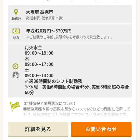
の収入が安定し、ライフプランを立てやすい給与体系となってい
ます。
大阪府 高槻市
高槻市駅 (阪急京都本線)
勤務地
【勤務実態について】
■残業代は1分単位で支給されるためサービス残業はなく、健全
年収420万円～570万円
な労務管理のもとでメリハリを持って仕事に取り組める環境が
整っています。
※ご経験やご年齢、前職給与を考慮のうえ決定致します。
給与
■産前産後休暇や育児休暇の取得率は100％を誇っており、常時
月火水金
複数名が取得しているなど、家庭との両立に非常に理解がある職
09：00～19：00
場です。
木
■人員配置は適宜見直されており、状況に応じてグループ企業か
09：00～17：00
らの出向依頼を行うなど、現場の負担を最小限に抑える工夫をし
土
ています。
勤務
09：00～13：00
時間
※週38時間制のシフト制勤務
※休憩 実働6時間超の場合45分、実働8時間超の場合
60分
【店舗情報と応需状況について】
■阪急京都本線の高槻市駅からバスで6分ほどの距離に位置して
おり、幹線道路に面した非常にアクセスが良好な調剤薬局です。
■主な応需科目は内科や耳鼻科、整形外科などの多科目となって
おり、1日あたり40枚から50枚前後の処方箋を取り扱います。
詳細を見る
お問い合わせ
■薬剤師は常勤3名と非常勤1名が在籍しており、常時2名から3
名の複数体制を整えているため、安心して実務に取り組めます。