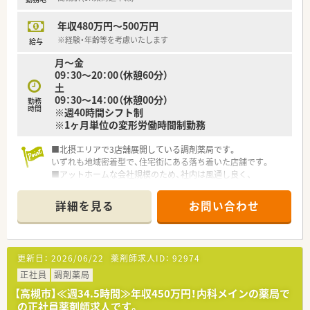
年収480万円～500万円
※経験・年齢等を考慮いたします
給与
月～金
09：30～20：00（休憩60分）
土
09：30～14：00（休憩00分）
勤務
時間
※週40時間シフト制
※1ヶ月単位の変形労働時間制勤務
■北摂エリアで3店舗展開している調剤薬局です。
いずれも地域密着型で、住宅街にある落ち着いた店舗です。
■アットホームな会社規模のため、社内は風通し良く、
仕事や休日の相談など、話しやすいのが特徴です。
■「電車＋市バス」での通勤や「車」通勤も可能です。
詳細を見る
お問い合わせ
便利な方を選んでいただけます。
更新日：
2026/06/22
薬剤師求人ID：
92974
正社員
調剤薬局
【高槻市】≪週34.5時間≫年収450万円！内科メインの薬局で
の正社員薬剤師求人です。