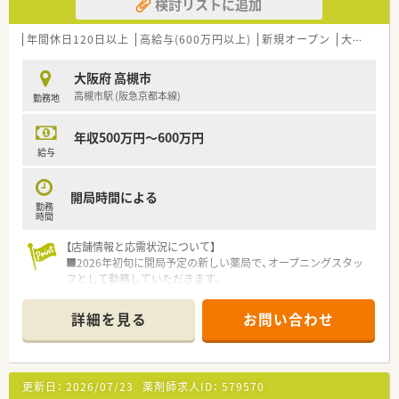
検討リストに追加
年間休日120日以上
高給与(600万円以上)
新規オープン
大手チェーン以外
大阪府 高槻市
高槻市駅 (阪急京都本線)
勤務地
年収500万円～600万円
給与
開局時間による
勤務
時間
【店舗情報と応需状況について】
■2026年初旬に開局予定の新しい薬局で、オープニングスタッ
フとして勤務していただきます。
■阪急京都本線「高槻市駅」からバスで約20分の立地にあり、在
宅医療を専門に扱います。
詳細を見る
お問い合わせ
■業務はグループ会社が運営する高齢者施設が中心で、高槻市4
施設と茨木市1施設を担当予定です。
【募集背景と求める人物像について】
更新日：
2026/07/23
薬剤師求人ID：
579570
■新規開局に伴い、薬局の立ち上げから関わっていただく正社員