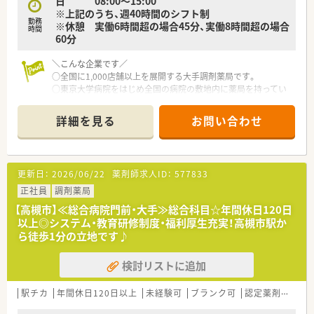
日 08:00〜15:00
※上記のうち、週40時間のシフト制
勤務
※休憩 実働6時間超の場合45分、実働8時間超の場合
時間
60分
＼こんな企業です／
○全国に1,000店舗以上を展開する大手調剤薬局です。
○東京大学病院をはじめ全国の病院の敷地内に薬局を持ってい
ます。
病診薬連携を強化することで、地域にお住いの患者様に高度な医
詳細を見る
お問い合わせ
療の提供を実現しています。
○全店「同一の機械・システム」を採用しており、且つ処方箋の応
需内容が多岐にわたる（敷地内・病院門前・医療モール・CL門前）
ので、スキルUPしたい方にはお勧めもです。
更新日：
2026/06/22
薬剤師求人ID：
577833
○長期就業＆自己研讃を続ける事で給与があがる仕組みになっ
ており、将来的に高年収も狙う事が出来ます。
正社員
調剤薬局
○インターネットを使って処方薬の飲み方を遠隔指導する「オン
【高槻市】≪総合病院門前・大手≫総合科目☆年間休日120日
ライン服薬指導」、今後も病院の「敷地内薬局」の推進、女性客の
以上◎システム・教育研修制度・福利厚生充実！高槻市駅か
取り込みを狙う店舗でデザインの一新。
ら徒歩1分の立地です♪
M&Aによる店舗拡大と業界のリーディングカンパニーとして成
長を続けています。
検討リストに追加
○どの店舗も、最新システムが整っています！
＼福利厚生／
駅チカ
年間休日120日以上
未経験可
ブランク可
認定薬剤師取得支援あり
〇「社員第一主義」を掲げている同社では、福利厚生面が手厚く