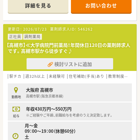
■耳鼻科・皮膚科・眼科・脳神経外科の複数クリニックから処方箋
詳細を見る
お問い合わせ
を応需。駅前の為面対応もございます。
■オンライン服薬指導も行っており、患者様のニーズに合わせて
対応しています！
■配属先につきましては面接にて適性を含め最終決定いたしま
更新日：
2026/07/23
薬剤師求人ID：
546262
す。
正社員
調剤薬局
【高槻市】≪大学病院門前薬局！年間休日120日の薬剤師求人
≪こんな方にオススメです≫
です。高槻市駅から徒歩すぐ♪
■調剤薬局の変化に対応し続ける薬局でともに成長をつづけた
い方！
検討リストに追加
■専門・認定薬剤師取得を活かしたい方！
■18時までの正社員をご希望の方！
駅チカ
週32h以上
未経験可
住宅補助(手当)あり
教育制度あり
≪企業の特徴≫
■大学病院や総合病院の門前薬局を中心に、全都道府県に約700
大阪府 高槻市
店舗を展開しています。
高槻市駅 (阪急京都本線)
勤務地
創業以来一貫して真の医薬分業を企業理念として掲げ、医薬分業
の先駆けとして展開しているような企業です！
年収430万円～550万円
■患者様に選ばれる薬局を目指すべく、先進性を持って以下2つ
の機能を主に発揮しています。
※ご経験やご年齢、前職給与を考慮のうえ決定致します。
給与
◎専門医療機関連携
月～金
がん等の専門的な薬学管理に関係機関と連携して対応できる
09：00～19：00（休憩60分）
◎地域連携
土
入退院時の医療機関等との情報連携や、在宅医療等に地域の薬局