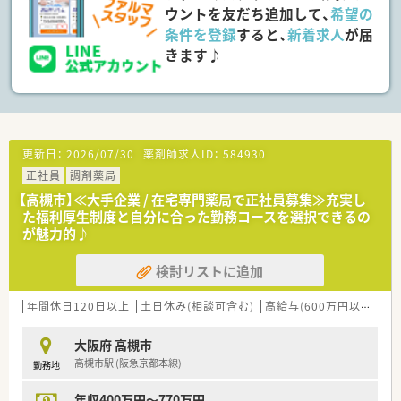
法人部門）認定」等を取得し一人ひとりが働きやすい環境が整備
ウントを友だち追加して、
希望の
されています
条件を登録
すると、
新着求人
が届
■充実した研修制度、人事制度、評価制度、キャリア支援制度等
きます♪
があるのも特徴です
更新日：
2026/07/30
薬剤師求人ID：
584930
正社員
調剤薬局
【高槻市】≪大手企業 / 在宅専門薬局で正社員募集≫充実し
た福利厚生制度と自分に合った勤務コースを選択できるの
が魅力的♪
検討リストに追加
年間休日120日以上
土日休み(相談可含む)
高給与(600万円以上)
教
大阪府 高槻市
高槻市駅 (阪急京都本線)
勤務地
年収400万円～770万円