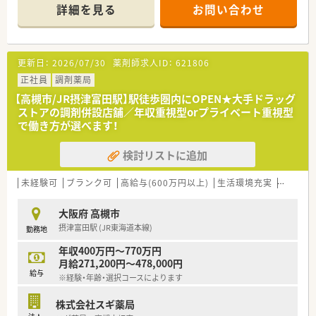
病診薬連携を強化することで、地域にお住いの患者様に高度な医
詳細を見る
お問い合わせ
療の提供を実現しています。
○全店「同一の機械・システム」を採用しており、且つ処方箋の応
需内容が多岐にわたる（敷地内・病院門前・医療モール・CL門前）
ので、スキルUPしたい方にはお勧めもです。
更新日：
2026/07/30
薬剤師求人ID：
621806
○長期就業＆自己研讃を続ける事で給与があがる仕組みになっ
ており、将来的に高年収も狙う事が出来ます。
正社員
調剤薬局
○インターネットを使って処方薬の飲み方を遠隔指導する「オン
【高槻市/JR摂津富田駅】駅徒歩圏内にOPEN★大手ドラッグ
ライン服薬指導」、今後も病院の「敷地内薬局」の推進、女性客の
ストアの調剤併設店舗／年収重視型orプライベート重視型
取り込みを狙う店舗でデザインの一新。
で働き方が選べます！
M&Aによる店舗拡大と業界のリーディングカンパニーとして成
長を続けています。
検討リストに追加
○どの店舗も、最新システムが整っています！
＼福利厚生／
未経験可
ブランク可
高給与(600万円以上)
生活環境充実
教育制
〇「社員第一主義」を掲げている同社では、福利厚生面が手厚く
年間休日120日以上、「連続休暇制度（年に1回、最大9連休を取得
大阪府 高槻市
できる制度）」等
摂津富田駅 (JR東海道本線)
勤務地
プライベートも充実出来る様にワークライフバランスを後押し
してくれる制度が充実しています。
年収400万円～770万円
〇社員割引制度、財形貯蓄制度、スポーツジム優待等が受けられ
月給271,200円～478,000円
る他、提携の保養施設は全国に40ヵ所あります。
給与
※経験・年齢・選択コースによります
〇産休・育休・時短勤務者2,097人以上等、どれも業界トップクラ
スの実績!
株式会社スギ薬局
産休、育休取得はもちろんのこと、育児短時間勤務制度を実施