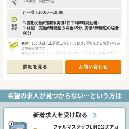
法人
スギ薬局 高槻大畑店
育児休業より復帰後、1日最大2時間短縮して勤務できる制度で
名
す。
月～金 / 10:00～19:00
法律では3歳までですが、同社では小学校就学時までの期間利用
可能♪
※変形労働時間制(実働1日平均8時間勤務)
勤務
※休憩 実働6時間超の場合45分、実働8時間超の場合
時間
60分
■毎年100 店舗以上新規出店をしており、堅実ながらも勢いのあ
る成長企業です
■調剤併設型ドラッグのパイオニアとして、関東、東海、関西、北
陸・信州を中心に約1,700店舗以上を展開しています
■研修制度は様々なプランがあり、集合研修だけでなく任意で受
詳細を見る
お問い合わせ
講可能な研修も幅広く用意されています
■店舗で活躍する従業員、社外で活躍する従業員、将来経営幹部
となる従業員など、薬剤師として様々な活躍ができるフィールド
を用意されています
■総合薬剤師・調剤薬剤師（土日休み・19時までの勤務）どちらか
希望の求人が見つからない…という方は
の働き方を選択できます
■調剤併設型だけでなく「医療モール・クリニック併設店舗」「敷
地内薬局」「訪問調剤特化型店舗」など様々な店舗を運営してい
ます
新着求人を受け取る
■在宅医療にも積極的取り組んでおり「訪問調剤特化型店舗」を
50店舗以上、無菌調剤室は業界最多の51店舗設置しています
ファルマスタッフLINE公式アカ
■「プラチナくるみん認定企業」「健康経営優良法人2023（大規模