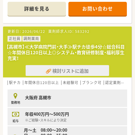
■長く勤務されいる方が多く、新規出店に備えた増員募集です。
詳細を見る
お問い合わせ
更新日：
2026/06/22
薬剤師求人ID：
583292
正社員
調剤薬局
【高槻市】≪大学病院門前・大手≫駅チカ徒歩4分☆総合科目
☆年間休日120日以上◎システム・教育研修制度・福利厚生
充実！
検討リストに追加
駅チカ
年間休日120日以上
未経験可
ブランク可
認定薬剤師取得支援あり
大阪府 高槻市
勤務地
年収400万円～500万円
※ご経験・スキルにより決定
給与
月〜土 08:00〜20:00