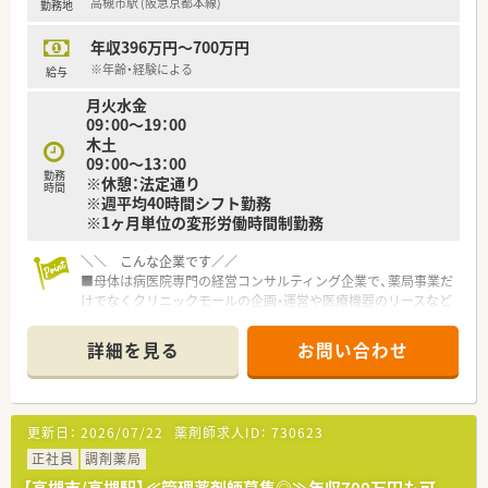
高槻市駅 (阪急京都本線)
勤務地
入退院時の医療機関等との情報連携や、在宅医療等に地域の薬局
■調剤機器に関しましても、応需している処方箋の傾向に合わせ
と連携しながら一元的･継続的に対応できる
て薬局ごとに必要な調剤機器の積極的な導入をおこなっていま
年収396万円～700万円
す。
≪研修体制が非常に整っています！≫
※年齢・経験による
■監査システムやコンプライアンス研修など、働く従業員の方た
給与
■新人集合研修
ちが安心して業務できるようなサポートが整っています。
月火水金
⇒新人同士ペアになって服薬指導のロールプレイをしたり、実際
09：00～19：00
に注射薬等の器具に触れることで、実践的なスキルや知識を身に
木土
つけます。
09：00～13：00
■オーベン・ネーベン制
勤務
※休憩：法定通り
⇒新人（ネーベン）に指導役の先輩（オーベン）がマンツーマンで1
時間
※週平均40時間シフト勤務
年間指導する制度。
※1ヶ月単位の変形労働時間制勤務
配属店舗内の、なるべく年齢の近い先輩が指導役につきます。
２年目以降は自らがオーベンとなって後輩を育てながら、学んだ
＼＼ こんな企業です／／
知識を復習します。
■母体は病医院専門の経営コンサルティング企業で、薬局事業だ
■15ステップアップ研修
けでなくクリニックモールの企画・運営や医療機器のリースなど
⇒薬学知識や店舗管理知識を5年間で段階的に学んでいくe-
幅広く事業を展開しております。
Learning研修。
■調剤薬局は全国に550店舗以上展開されており、安定した経営
疾患や薬剤の基礎知識、主要医薬品300品目マスターから始ま
詳細を見る
お問い合わせ
基盤がございます！
り、在宅医療やOTC、管理者としての知識まで、幅広いカリキュ
■将来を見据えた薬局経営が特徴的で、健康サポート薬局の届出
ラムを継続的に学んでいきます。
数も全国1位です
≪システム化が進んでいます！≫
更新日：
2026/07/22
薬剤師求人ID：
730623
～～研修制度・キャリアパス～～
■業務効率化の為、自社開発をした全店舗共通の調剤システムを
■独自の研修システムを活用し、効率的かつ効果的なスキルアッ
正社員
調剤薬局
導入しています。
プを支援する制度が整っております
最新の情報や現場で働く薬剤師の声をもとに随時更新していま