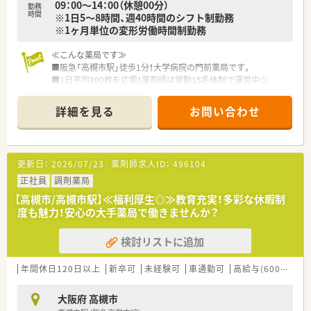
09：00～14：00（休憩00分）
勤務
と連携しながら一元的･継続的に対応できる
時間
※1日5～8時間、週40時間のシフト制勤務
※1ヶ月単位の変形労働時間制勤務
≪研修体制が非常に整っています！≫
■新人集合研修
≪こんな薬局です≫
⇒新人同士ペアになって服薬指導のロールプレイをしたり、実際
■阪急「高槻市駅」徒歩1分！大学病院の門前薬局です。
に注射薬等の器具に触れることで、実践的なスキルや知識を身に
■1日平均300枚を応需！薬剤師は常勤15名体制で運営中☆
つけます。
■オンライン服薬指導も行っており、患者様のニーズに合わせて
■オーベン・ネーベン制
対応しています！
⇒新人（ネーベン）に指導役の先輩（オーベン）がマンツーマンで1
詳細を見る
お問い合わせ
年間指導する制度。
≪こんな方にオススメです≫
配属店舗内の、なるべく年齢の近い先輩が指導役につきます。
■調剤薬局の変化に対応し続ける薬局でともに成長をつづけた
２年目以降は自らがオーベンとなって後輩を育てながら、学んだ
い方！
知識を復習します。
更新日：
2026/07/23
薬剤師求人ID：
496104
■専門・認定薬剤師取得を活かしたい方！
■15ステップアップ研修
正社員
調剤薬局
⇒薬学知識や店舗管理知識を5年間で段階的に学んでいくe-
≪企業の特徴≫
Learning研修。
【高槻市/高槻市駅】≪福利厚生◎≫教育充実！多彩な休暇制
■大学病院や総合病院の門前薬局を中心に、全都道府県に約700
疾患や薬剤の基礎知識、主要医薬品300品目マスターから始ま
度も魅力！安心の大手薬局で働きませんか？
店舗を展開しています。
り、在宅医療やOTC、管理者としての知識まで、幅広いカリキュ
創業以来一貫して真の医薬分業を企業理念として掲げ、医薬分業
ラムを継続的に学んでいきます。
検討リストに追加
の先駆けとして展開しているような企業です！
■患者様に選ばれる薬局を目指すべく、先進性を持って以下2つ
≪システム化が進んでいます！≫
の機能を主に発揮しています。
年間休日120日以上
新卒可
未経験可
車通勤可
高給与(600万円以上)
■業務効率化の為、自社開発をした全店舗共通の調剤システムを
◎専門医療機関連携
導入しています。
がん等の専門的な薬学管理に関係機関と連携して対応できる
最新の情報や現場で働く薬剤師の声をもとに随時更新していま
大阪府 高槻市
◎地域連携
す！