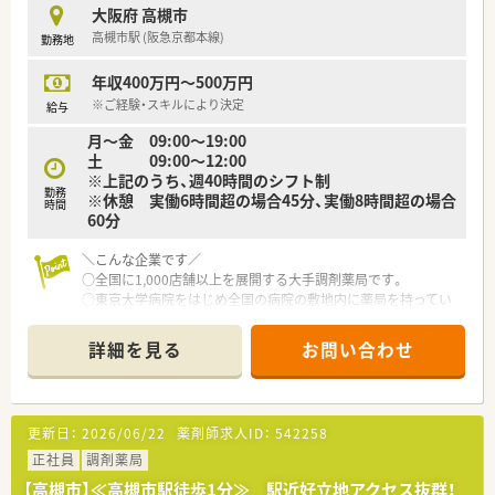
年間休日120日以上、「連続休暇制度（年に1回、最大9連休を取得
大阪府 高槻市
できる制度）」等
高槻市駅 (阪急京都本線)
勤務地
プライベートも充実出来る様にワークライフバランスを後押し
してくれる制度が充実しています。
年収400万円～500万円
〇社員割引制度、財形貯蓄制度、スポーツジム優待等が受けられ
る他、提携の保養施設は全国に40ヵ所あります。
※ご経験・スキルにより決定
給与
〇産休・育休・時短勤務者2,097人以上等、どれも業界トップクラ
月〜金 09:00〜19:00
スの実績!
土 09:00〜12:00
産休、育休取得はもちろんのこと、育児短時間勤務制度を実施
※上記のうち、週40時間のシフト制
育児休業より復帰後、1日最大2時間短縮して勤務できる制度で
勤務
※休憩 実働6時間超の場合45分、実働8時間超の場合
す。
時間
60分
法律では3歳までですが、同社では小学校就学時までの期間利用
可能♪
＼こんな企業です／
○全国に1,000店舗以上を展開する大手調剤薬局です。
○東京大学病院をはじめ全国の病院の敷地内に薬局を持ってい
ます。
病診薬連携を強化することで、地域にお住いの患者様に高度な医
詳細を見る
お問い合わせ
療の提供を実現しています。
○全店「同一の機械・システム」を採用しており、且つ処方箋の応
需内容が多岐にわたる（敷地内・病院門前・医療モール・CL門前）
ので、スキルUPしたい方にはお勧めもです。
更新日：
2026/06/22
薬剤師求人ID：
542258
○長期就業＆自己研讃を続ける事で給与があがる仕組みになっ
ており、将来的に高年収も狙う事が出来ます。
正社員
調剤薬局
○インターネットを使って処方薬の飲み方を遠隔指導する「オン
【高槻市】≪高槻市駅徒歩1分≫ 駅近好立地アクセス抜群！