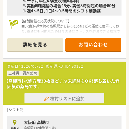
※一ヶ月単位の変形労働時間制
※実働6時間超の場合45分、実働8時間超の場合60分
※週4～5日、1日4～9.5時間のシフト制勤務
【店舗情報と応需状況について】
■JR東海道本線の高槻駅から徒歩15分ほどの距離に位置してお
り、車通勤も可能なため日々の通勤ストレスを軽減できる環境で
す。
■門前の耳鼻咽喉科クリニックより処方箋をメインに応需して
詳細を見る
お問い合わせ
おり、1日あたりの平均枚数は80枚ほどで推移している店舗で
す。
■薬剤師は常勤2名とパート2名の計4名が在籍し、常時2名から3
名体制を維持しつつ事務2名と共に業務にあたっています。
更新日：
2026/06/22
薬剤師求人ID：
93322
【法人特徴について】
正社員
調剤薬局
■2001年の創業以来、高槻や豊中といった北摂の人気エリアを
【高槻市】≪処方箋30枚ほど♪≫未経験もOK！落ち着いた雰
中心に調剤薬局を6店舗展開し、安定した経営基盤を築いていま
囲気の薬局です。
す。
■社長は製薬会社の出身で医薬品への造詣が深く、現場第一の考
検討リストに追加
えのもとで各店舗の働きやすい環境作りに注力されている企業
です。
■どの店舗も門前の医院との関係が非常に良好であり、疑義照会
シフト制
や情報共有も円滑に行えるためストレスの少ない実務が可能で
す。
大阪府 高槻市
高槻駅 (JR東海道本線)
勤務地