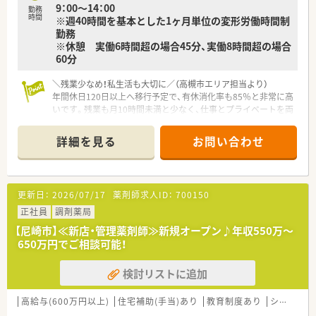
9：00～14：00
勤務
時間
※週40時間を基本とした1ヶ月単位の変形労働時間制
勤務
※休憩 実働6時間超の場合45分、実働8時間超の場合
60分
＼残業少なめ！私生活も大切に／（高槻市エリア担当より）
年間休日120日以上へ移行予定で、有休消化率も85％と非常に高
いです。残業も月10時間未満と少なく、仕事とプライベートを両
立させたい方に最適な環境ですよ。
＊------------------------------------------＊
詳細を見る
お問い合わせ
【店舗情報と応需状況について】
■高槻市駅から徒歩1分という非常に便利な場所に位置してお
り、2025年夏に新規オープンを予定している注目の新店です。
更新日：
2026/07/17
薬剤師求人ID：
700150
■主な応需科目は皮膚科や眼科、整形外科に内科など多岐にわた
り、クリニック門前で幅広い処方に触れることが可能な環境で
正社員
調剤薬局
す。
【尼崎市】≪新店・管理薬剤師≫新規オープン♪年収550万～
■外来業務がメインの店舗であり在宅業務の割合は低いため、車
650万円でご相談可能！
の運転に自信がない方でも安心して日々の業務に専念いただけ
ます。
検討リストに追加
【想定される業務内容】
■主に外来処方箋に基づいた調剤業務や監査、患者様への丁寧な
高給与(600万円以上)
住宅補助(手当)あり
教育制度あり
シフト制
服薬指導を通じて地域住民の健康を支える役割を担っていただ