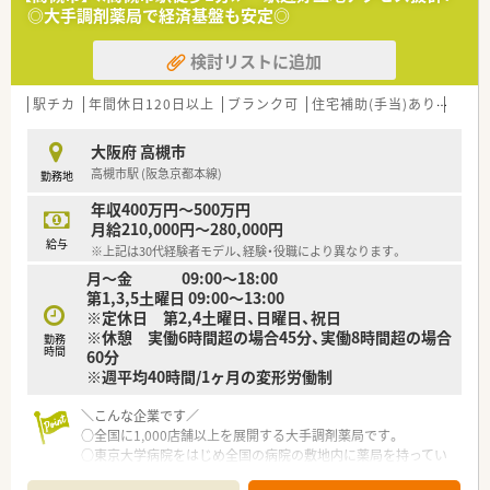
ライン服薬指導」、今後も病院の「敷地内薬局」の推進、女性客の
◎大手調剤薬局で経済基盤も安定◎
取り込みを狙う店舗でデザインの一新。
M&Aによる店舗拡大と業界のリーディングカンパニーとして成
検討リストに追加
長を続けています。
○どの店舗も、最新システムが整っています！
駅チカ
年間休日120日以上
ブランク可
住宅補助(手当)あり
認定
＼福利厚生／
〇「社員第一主義」を掲げている同社では、福利厚生面が手厚く
大阪府 高槻市
年間休日120日以上、「連続休暇制度（年に1回、最大9連休を取得
高槻市駅 (阪急京都本線)
勤務地
できる制度）」等
プライベートも充実出来る様にワークライフバランスを後押し
年収400万円～500万円
してくれる制度が充実しています。
月給210,000円～280,000円
〇社員割引制度、財形貯蓄制度、スポーツジム優待等が受けられ
給与
※上記は30代経験者モデル、経験・役職により異なります。
る他、提携の保養施設は全国に40ヵ所あります。
月～金 09:00～18:00
〇産休・育休・時短勤務者2,097人以上等、どれも業界トップクラ
第1,3,5土曜日 09:00～13:00
スの実績!
※定休日 第2,4土曜日、日曜日、祝日
産休、育休取得はもちろんのこと、育児短時間勤務制度を実施
※休憩 実働6時間超の場合45分、実働8時間超の場合
育児休業より復帰後、1日最大2時間短縮して勤務できる制度で
勤務
時間
60分
す。
※週平均40時間/1ヶ月の変形労働制
法律では3歳までですが、同社では小学校就学時までの期間利用
可能♪
＼こんな企業です／
○全国に1,000店舗以上を展開する大手調剤薬局です。
○東京大学病院をはじめ全国の病院の敷地内に薬局を持ってい
ます。