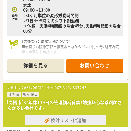
水土
■ラストの勤務時間は20時過ぎ頃となるため、極端に帰宅が遅
09：00～13：00
くなることがなく生活リズムを維持しやすいです。
※1ヶ月単位の変形労働時間制
勤務
時間
※1日4～9時間のシフト制勤務
※休憩 実働6時間超の場合45分、実働8時間超の場合
60分
【店舗情報と応需状況について】
■最寄りの阪急京都本線茨木市駅からバスで約20分、駐車場完
備で車通勤も可能です。
■近隣クリニックから皮膚科と整形外科を中心に、1日約70枚の
処方箋を応需しています。
詳細を見る
お問い合わせ
■薬剤師は常勤1名とパート2名の計3名体制で、常に2名で業務
を行うので安心です。
【募集背景と求める人物像について】
更新日：
2026/06/30
薬剤師求人ID：
337243
■今後の新規出店計画に伴い、既存店舗の中核を担ってくださる
方を増員募集します。
正社員
調剤薬局
■調剤経験が豊富で、状況に応じて一人での薬剤師業務にも対応
【高槻市】≪年休119日≫管理候補募集！勉強熱心な薬剤師さ
できる方を求めています。
んが多い会社です。
■何よりも人柄を重視した採用方針のため、周囲と協力できる温
厚な方を歓迎いたします。
検討リストに追加
【求人情報について】
■これまでのご経験やスキルを正当に評価し、入社時から年収