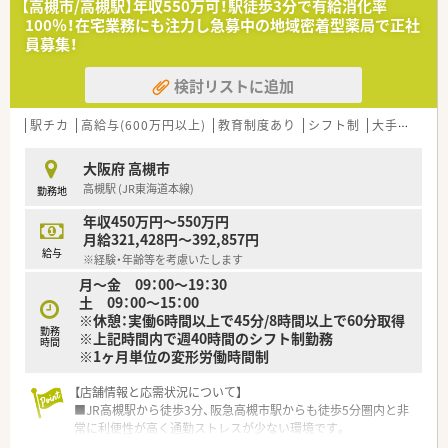
【高槻市/高槻駅】年収550万可！駅徒歩3分で有給消化率
100％！在宅業務にも注力し急募中の地域密着型薬局で正社
員募集！
検討リストに追加
駅チカ
高給与(600万円以上)
教育制度あり
シフト制
大手チェーン以外
大阪府 高槻市
高槻駅 (JR東海道本線)
勤務地
年収450万円～550万円
月給321,428円～392,857円
給与
※経験・年齢等を考慮いたします
月～金 09：00～19：30
土 09：00～15：00
※休憩：実働6時間以上で45分/8時間以上で60分取得
勤務
※上記時間内で週40時間のシフト制勤務
時間
※1ヶ月単位の変形労働時間制
【店舗情報と応需状況について】
■JR高槻駅から徒歩3分、阪急高槻市駅からも徒歩5分圏内と非
常に利便性が高く通勤ストレスが少ない環境です。
■心療内科や精神科をメインに1日平均80枚から90枚の処方箋