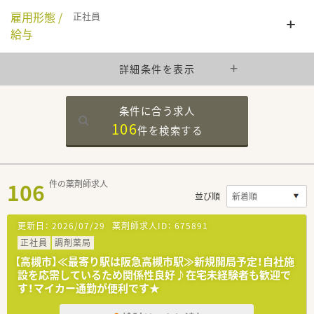
雇用形態 /
正社員
給与
詳細条件を表示
条件に合う求人
106
件を
検索する
106
件の薬剤師求人
並び順
更新日：
2026/07/29
薬剤師求人ID：
675891
正社員
調剤薬局
【高槻市】≪最寄り駅は阪急高槻市駅≫新規開局予定！自社施
設を応需しているため関係性良好♪在宅未経験者も歓迎で
す！マイカー通勤が便利です★