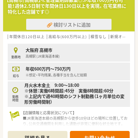
【高槻市/高槻駅】≪管理薬剤師募集◎≫年収700万円も可
■カフェテリア研修や社内学術大会などその方が目指す社会人
す！
能！週休2.5日制で年間休日130日以上を実現。在宅業務に
像に合わせた学ぶ環境が充実◎
■調剤機器に関しましても、応需している処方箋の傾向に合わせ
特化した店舗です◎
■大学と提携し、がん･高齢者医療など最新の知識修得をした専
て薬局ごとに必要な調剤機器の積極的な導入をおこなっていま
門性の高い薬剤師様の育成にも注力されています
す。
検討リストに追加
┗がんや糖尿病など疾患別の専門性を高めた専門薬剤師(社内認
■監査システムやコンプライアンス研修など、働く従業員の方た
定制度)としてのキャリアがございます
ちが安心して業務できるようなサポートが整っています。
■現場薬剤師以外にも薬局運営や薬局経営といったマネージャ
年間休日120日以上
高給与(600万円以上)
積雪なし
新規オープン
ーとしてのキャリアも目指せます
■ご希望であれば、人事、教育にも携われることが出来ます
大阪府 高槻市
高槻駅 (JR東海道本線)
勤務地
～～福利厚生・休暇制度～～
■正社員であれば有給は入社時から付与。
年収600万円～750万円
┗連続休暇制度、メモリアル休暇、サポート休暇、ボランティア
休暇などもございます
※想定・平均残業、各種手当を含んだ総額
給与
■連続休暇制度：1年度に最低1回、連続5日間年次有給休暇を取
月火水木金土 9:00～18:00
得する事が可能です。
※休憩：実働6時間超:45分 実働8時間超:60分
■確定拠出年金：退職金制度として導入しており、老後の生活に
※上記内で週40時間のシフト制勤務（1ヶ月単位の変
役立てるための年金制度があります。
勤務
時間
形労働時間制）
■長期所得保障保険制度：病気やケガで長期にわたって働けなく
なった場合に保険金が支給されます。
【店舗情報と応需状況について】
■JR東海道本線の高槻駅から徒歩10分ほどの場所に位置してお
～～子育て支援制度～～
り、公共交通機関を利用した通勤が非常に便利な好立地です。
■子育て支援企業として「くるみんマーク」を取得
■在宅専門薬局として居宅および施設への在宅医療に特化して
┗女性はもちろん、男性の育児休暇取得実績があります
おり、外来対応とは異なる専門性の高い応需状況となっていま
■育児休業特別有給休暇：育児休業開始後5日間を特別有給休暇
詳細を見る
お問い合わせ