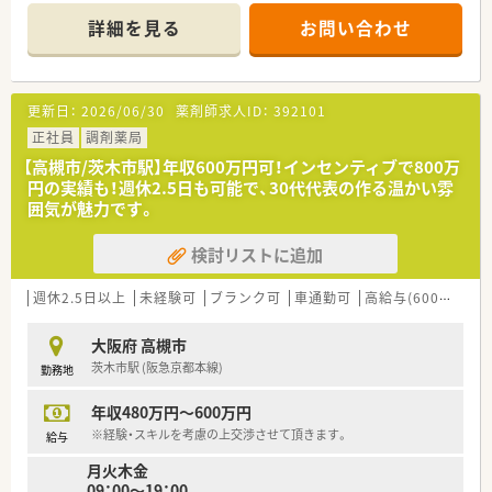
を応需しており、深く専門性を磨くことが可能です。
詳細を見る
お問い合わせ
■薬剤師は常勤5名とパート4名の手厚い体制で、1200品目以上
の医薬品を扱いながら安全な調剤を行っています。
【募集背景と求める人物像について】
更新日：
2026/06/30
薬剤師求人ID：
392101
■欠員補充に伴う急募案件のため、地域医療に貢献したい意欲の
ある方を年齢や経験を問わず幅広く募集しています。
正社員
調剤薬局
■在宅医療にも注力しているため、施設や居宅への訪問業務に前
【高槻市/茨木市駅】年収600万円可！インセンティブで800万
向きに取り組んでいただける方を求めています。
円の実績も！週休2.5日も可能で、30代代表の作る温かい雰
■周囲とのコミュニケーションを大切にし、アットホームな職場
囲気が魅力です。
で長く腰を据えて働きたい方に最適な環境です。
検討リストに追加
【法人特徴について】
■大阪府と京都府の北摂・京阪エリアを中心に10店舗以上をド
ミナント展開している安定した経営基盤の会社です。
週休2.5日以上
未経験可
ブランク可
車通勤可
高給与(600万円以上)
■社長自らが店舗を頻繁に巡回して現場の声を直接拾い上げる
ため、風通しが良く社員を大切にする社風があります。
大阪府 高槻市
■地域密着型のマンツーマン店舗を多く展開しており、患者様の
茨木市駅 (阪急京都本線)
勤務地
家族各世代から頼られる薬局作りを推進しています。
年収480万円～600万円
【勤務実態について】
■残業代は1分単位で全額支給される仕組みが整っており、サー
※経験・スキルを考慮の上交渉させて頂きます。
給与
ビス残業が発生しないため安心して勤務できます。
月火木金
■有給休暇の取得率は100％を誇っており、ワークライフバラン
09：00～19：00
スを重視して働きたい方に大変おすすめの職場です。