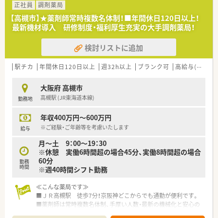
の薬剤師を2名募集しています。
正社員
調剤薬局
■調剤経験が3年以上あり、在宅医療の分野で専門性を高めてい
【高槻市】★薬剤師常時複数名体制！■年間休日120日以上！
きたいという意欲のある方。
最新機材導入 研修制度・福利厚生充実の大手調剤薬局！
■施設スタッフや他職種と円滑に連携できる、コミュニケーショ
ン能力を重視しています。
検討リストに追加
【法人特徴について】
■高齢者向け施設を運営するグループの調剤部門として、2021
駅チカ
年間休日120日以上
週32h以上
ブランク可
高給与(600万円以上)
年9月に設立された法人です。
■大阪・京都・兵庫・奈良に展開するグループ施設へ、専門的な在
大阪府 高槻市
宅医療サービスを提供しています。
高槻駅 (JR東海道本線)
勤務地
■今後も各地に新規開局を予定しており、法人の成長と共にキャ
リアアップが目指せる環境です。
年収400万円～600万円
【求人情報について】
※ご経験・ご年齢等を考慮いたします
給与
■ご経験やスキルを考慮し、一般薬剤師として年収500万円から
月～土 9：00～19：30
600万円を想定しています。
※休憩 実働6時間超の場合45分、実働8時間超の場合
■年間休日は120日以上と充実しており、夏季休暇や年末年始休
60分
勤務
暇も取得可能です。
時間
※週40時間シフト勤務
■施設在宅がメインですが、在宅業務の経験は不問ですので、こ
れから学びたい方も歓迎します。
≪こんな薬局です≫
■ＪＲ高槻駅 徒歩7分！京阪神どこからでも通勤が便利です。
■薬剤師は常時複数名体制、手厚い人数・最新の機械化と安心の
勤務体制！