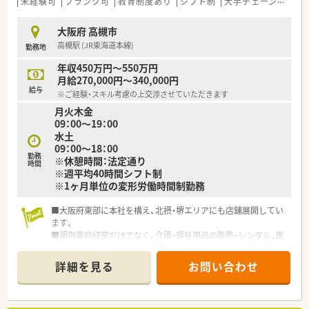
未経験可
ブランク可
教育制度あり
シフト制
大手チェーン以外
600万円の提示も可能です。
■日々の頑張りを評価するインセンティブ制度を導入しており、
大阪府 高槻市
高収入が目指せます。
高槻駅 (JR東海道本線)
勤務地
■退職金制度はもちろん、資格取得支援制度もあり、長期的なキ
ャリア形成を支援します。
年収450万円～550万円
月給270,000円～340,000円
【勤務実態について】
給与
※ご経験・スキル考慮の上交渉させていただきます
■変形労働時間制を採用しているため、正社員でも週休2.5日と
月火木金
いう働き方も選択できます。
09：00～19：00
■門前のクリニックの休診日に合わせて、お盆や年末年始には連
水土
休の取得が可能です。
09：00～18：00
■地域に密着した薬局のため、患者様の来局が集中することもな
勤務
※休憩時間：法定通り
く残業はほとんどありません。
時間
※週平均40時間シフト制
※1ヶ月単位の変形労働時間制勤務
■大阪府東部に本社を構え、北摂・堺エリアにも店舗展開してい
ます。
■調剤薬局経営だけでなく、介護・福祉用品の販売・レンタル、医
療ビルの企画開発など 主な事業として行っています。
■月1回の社内勉強会の他、外部の研修会やセミナー、学会への
詳細を見る
お問い合わせ
参加も推奨しており、
あわせて有給取得をすることでリフレッシュ休暇を満喫する
方も多いそうです。