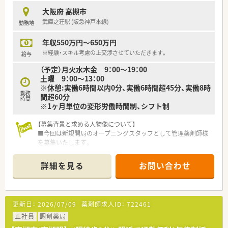
きます。
大阪府 高槻市
■最新の全自動分割分包機などを活用し、正確かつスピーディー
武庫之荘駅 (阪急神戸本線)
勤務地
な調剤を行うことで、患者様の待ち時間短縮にも努めてもらいま
す。
年収550万円～650万円
■ドクターとの良好な連携を活かし、患者様の容態に応じた適切
な疑義紹介や処方提案など、薬剤師としての専門性を発揮できま
※経験・スキル考慮の上交渉させていただきます。
給与
す。
（予定）月火水木金 9：00～19：00
土曜 9：00～13：00
【職場環境と雰囲気】
※休憩:実働6時間以内0分、実働6時間超45分、実働8時
■平均年齢は30歳代半ばと若手が中心になって活躍しており、
勤務
間超60分
おっとりとした優しい性格のスタッフが多く馴染みやすい環境
時間
※1ヶ月単位の変形労働時間制、シフト制
です。
■店舗間の距離が近いためヘルプ体制が非常に強固であり、急な
【募集背景と求める人物像について】
体調不良や家庭の事情の際も互いに助け合える文化が根付いて
■今回は新規開局のオープニングスタッフとして管理薬剤師様
います。
を募集いたします。
■風通しの良いアットホームな雰囲気が特徴で、中途入社の方で
■複数の科目を応需するため、新しい知識の習得に意欲的で、積
もすぐに馴染めるよう周囲がしっかりとサポートする体制があ
極的に学んでいける方を歓迎しています。
ります。
詳細を見る
お問い合わせ
■多くの患者様が来局されるため、チームワークを大切にし、円
滑なコミュニケーションが取れる方を求めています。
【求人情報について】
更新日：
2026/07/09
薬剤師求人ID：
722461
■ご経験に応じて年収600万円まで相談可能で、さらに年2回、約
4.5ヶ月分の賞与が支給されます。
正社員
調剤薬局
■年間休日は119日を確保しており、日曜祝日と他1日の週休2日