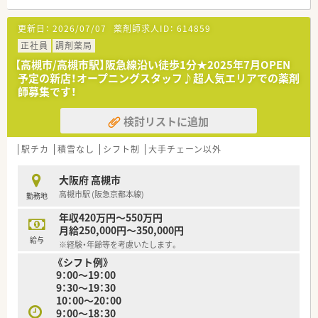
【募集背景と求める人物像について】
更新日：
2026/07/07
薬剤師求人ID：
614859
■近隣医療機関からの処方箋増加に伴う体制強化のための急募
であり、周囲と協力しながら円滑に業務を進められる方を求めて
正社員
調剤薬局
います。
【高槻市/高槻市駅】阪急線沿い徒歩1分★2025年7月OPEN
■実績やスキルも大切ですが何よりもお人柄を重視しており、患
予定の新店！オープニングスタッフ♪超人気エリアでの薬剤
者様に対して素直な気持ちで誠実に接することができる方を歓
師募集です！
迎します。
■30代前半までの未経験の方や新卒の方も積極的に採用してお
検討リストに追加
り、新しい環境で一から成長したいという意欲のある方を募集し
ます。
駅チカ
積雪なし
シフト制
大手チェーン以外
【法人特徴について】
■大阪を中心に近畿圏で約90店舗を展開している地元密着型の
大阪府 高槻市
チェーンで、2025年からは大手グループの一員として安定して
高槻市駅 (阪急京都本線)
勤務地
います。
■クリニック門前や医療モールへの出店をメインとしており、地
年収420万円～550万円
域住民の方々の健康を支える「かかりつけ薬局」を目指していま
月給250,000円～350,000円
す。
給与
※経験・年齢等を考慮いたします。
■職員一人一人の生活背景を大切にする社風が根付いており、無
《シフト例》
理な異動や厳しいノルマが課せられることもなく定着率が高い
9：00～19：00
です。
9：30～19：30
10：00～20：00
9：00～18：30