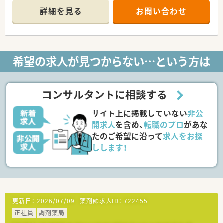
処方箋を応需する地域密着型の薬局です♪
詳細を見る
お問い合わせ
■社長様は男性で、いつも店舗をまわっていらっしゃるため現場
へのご理解もあり社員の方をとても大切にされています◎
■風通しの良い雰囲気の為、長くお勤めの方が多く定着率が非常
に高いです☆
■調剤機器も安全・効率化のために積極的に導入されており、散
希望の求人が見つからない…という方は
剤監査システムは全店導入済みです
■幅広い年代の方がご活躍中！様々なライフイベントをご経験さ
れている方も多いため状況に合わせてご理解がある環境です
■産休育休の取得はもちろん、育休から復帰される方が多く、そ
コンサルタントに相談する
の後は時短制度を利用してご勤務を継続されています！
■有給休暇も100％取得して頂ける環境です◎
サイト上に掲載していない
非公
■施設在宅業務は全店舗で行っており、往診同行もされています
ので、携わりたい方にもオススメです！
開求人
を含め、
転職のプロ
があな
たのご希望に沿って
求人をお探
◇こんな薬局です◇
しします！
■JR高槻駅/阪急高槻市駅どちらも徒歩圏内！交通アクセスが抜
群です！
■定着率の高い薬局です◎
■在宅業務に積極的に取り組まれている薬局です！
◇こんな方にオススメ◇
更新日：
2026/07/09
薬剤師求人ID：
722455
■電車通勤で毎日便利のご通勤したい方！
正社員
調剤薬局
■定着率の高い薬局で、長期的なご就業を叶えたい方！
■在宅業務のご経験を積みたい方！