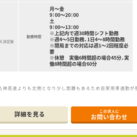
月～金
9：00～20：00
土
9：00～13：00
※上記内で週30時間シフト勤務
勤務時間
※週4～5日勤務、1日4～8時間勤務
え決定致
※閉局までの対応は週1～2回程度必
要
※休憩 実働6時間超の場合45分、実
働8時間超の場合60分
、名神高速よりも北側となり少し距離もあるため自家用車通勤が
近隣の患者様を中心に地域に根差して医療を支えています。
～60名となっており、薬剤師の所属人数は正社員2名、パート2
この求人に
詳細を見る
お問い合わせ
高槻市を中心に3店舗の調剤薬局を展開中している地元密着企業