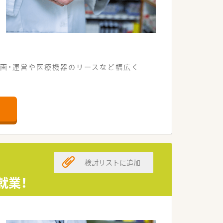
画・運営や医療機器のリースなど幅広く
ります
注力されています
ざいます
検討リストに追加
す
就業！