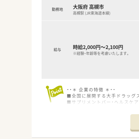
■連続休暇制度：1年度に最低1
大阪府 高槻市
■確定拠出年金：退職金制度と
勤務地
高槻駅 (JR東海道本線)
■長期所得保障保険制度：病気
～～子育て支援制度～～
■子育て支援企業として「くるみ
┗女性はもちろん、男性の育児
■育児休業特別有給休暇：育児
時給2,000円～2,100円
給与
■看護休暇：小学校就学前の子を
※経験・年齢等を考慮いたします。
■育児時間：生後満1歳に達しな
■短時間勤務／小学校1年を終了
＼＼ こんな薬局です ／／
■高槻市駅から車で8分。お車通
■スーパーマーケット内にある
・・＊ 企業の特徴 ＊・・
■待ち時間はお買い物に行かれ
■全国に展開する大手ドラッグ
■月火水金／09：00～19：00、
■サプリメントバー・ヘルスケア
■整形外科の処方箋がメインで
健康を管理します。
■全店舗に錠剤監査システム・
＼＼ こんな方にオススメです
す。
■福利厚生が充実している企業
■女性活躍推進法に基づく基準適
■子育て支援制度を活用して育
■1店舗あたりの薬剤師人数、
■サービス残業無し！1分単位で