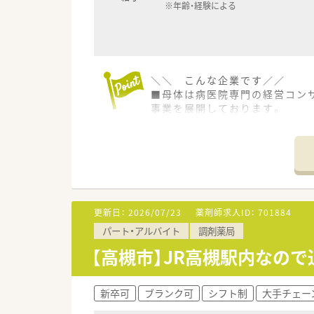
※年齢・経験による
＼＼ こんな企業です／／
■母体は病医院専門の経営コン
事業を展開しております。
■調剤薬局は全国に550店舗以
■将来を見据えた薬局経営が特
～～研修制度・キャリアパス～～
■独自の研修システムを活用し
■カフェテリア研修や社内学術
■大学と提携し、がん･高齢者
更新日：
2026/07/23
薬剤師求人ID：
701884
┗がんや糖尿病など疾患別の専
パート・アルバイト
調剤薬局
■現場薬剤師以外にも薬局運営
■ご希望であれば、人事、教育に
【高槻市】JR高槻駅内なの
～～福利厚生・休暇制度～～
■正社員であれば有給は入社時
新卒可
ブランク可
シフト制
大手チェー
┗連続休暇制度、メモリアル休暇