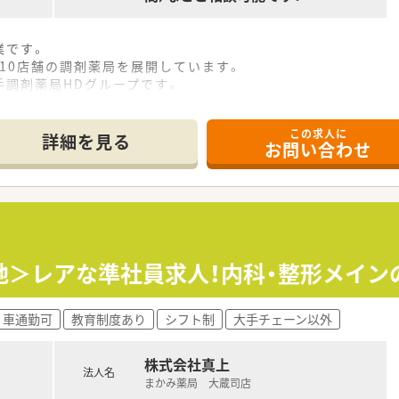
業です。
～10店舗の調剤薬局を展開しています。
手調剤薬局HDグループです。
この求人に
詳細を見る
お問い合わせ
地＞レアな準社員求人！内科・整形メイン
車通勤可
教育制度あり
シフト制
大手チェーン以外
株式会社真上
法人名
まかみ薬局 大蔵司店