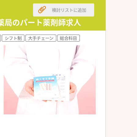
検討リストに追加
です。
就業頂けます。
気薬局のパート薬剤師求人
もご利用頂けます。
の負担軽減に努めております。
シフト制
大手チェーン
総合科目