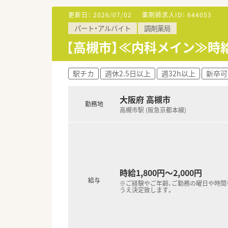
せん。
■正社員としてバリバリ働きな
更新日：
2026/07/02
薬剤師求人ID：
644053
■車通勤したい方！
・・＊ 研修制度・キャリアパス ＊
パート・アルバイト
調剤薬局
■中途薬剤師の入社時研修あり
┗店舗勤務の前にもWEBで5日
【高槻市】≪内科メイン≫時
■「階層別研修」「職種別研修」
■e-learning（MPラーニ
■ご本人の希望により部門間の異
駅チカ
週休2.5日以上
週32h以上
新卒可
・・＊ 店舗特徴 ＊・・
大阪府 高槻市
■高槻駅駅改札口出てすぐ！通勤
勤務地
高槻市駅 (阪急京都本線)
■面対応薬局ですので、スキル
・・＊ こんな方にオススメ＊・・
■大手企業で安心してご勤務し
■充実した研修を受けたい方！
■複数科目でご経験を積みたい方
時給1,800円～2,000円
■電車通勤で便利に勤務をしたい
給与
※ご経験やご年齢、ご勤務の曜日や時間
うえ決定致します。