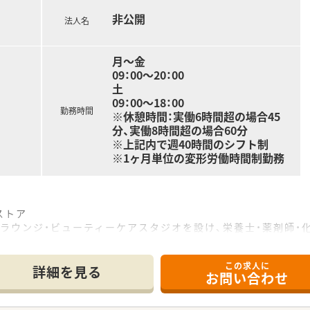
回、連続5日間年次有給休暇を取得する事が可能です。
非公開
して導入しており、老後の生活に役立てるための年金制度があり
法人名
やケガで長期にわたって働けなくなった場合に保険金が支給され
月～金
んマーク」を取得
09：00～20：00
休暇取得実績があります
土
休業開始後5日間を特別有給休暇として給与が支給されます。
09：00～18：00
勤務時間
養育する方は、負傷・病気になった子の看護のために取得でき
※休憩時間：実働6時間超の場合45
い新生児を育てる場合、1日2回、1回30分の育児時間を取得でき
分、実働8時間超の場合60分
する年の3月31日まで利用可能です。
※上記内で週40時間のシフト制
※1ヶ月単位の変形労働時間制勤務
勤を推奨しています！
薬局で、お買い物も便利です♪
る方が多いので、時間に余裕を持って調剤業務にご従事頂けます
ストア
木土／09：00～13：00迄の開局時間
ラウンジ・ビューティーケアスタジオを設け、栄養士・薬剤師・
ございます
音声入力システム・監査システム導入し、機械化をはかり薬剤師
この求人に
 ／／
詳細を見る
お問い合わせ
で長くご勤務したい方！
合厚生大臣より「えるぼし（最高位の3段階目）」認定を取得し
児と両立しながら正社員としてご勤務したい方！
処方箋の応需枚数は調剤併設ドラックでトップクラス！処方箋に
残業代が支給される環境で働きたい方！