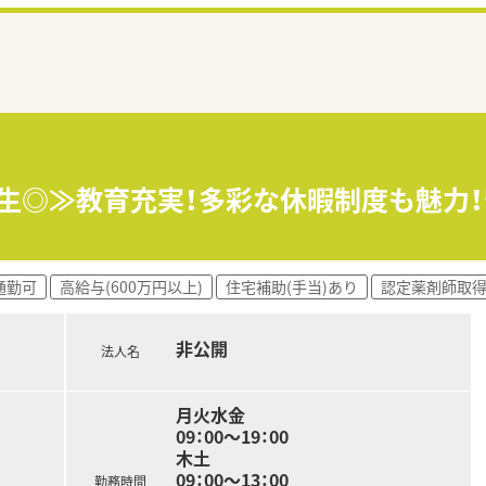
厚生◎≫教育充実！多彩な休暇制度も魅力
通勤可
高給与(600万円以上)
住宅補助(手当)あり
認定薬剤師取
非公開
法人名
月火水金
09：00～19：00
木土
09：00～13：00
勤務時間