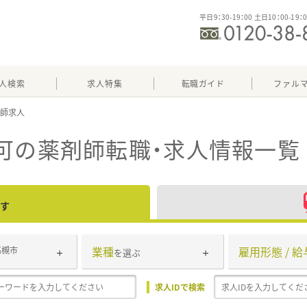
平日9：30-19：00 土日10：00-19：
人検索
求人特集
転職ガイド
ファル
可
の薬剤師転職・求人情報一覧
す
業種
雇用形態 / 給
高槻市
を選ぶ
求人IDで検索