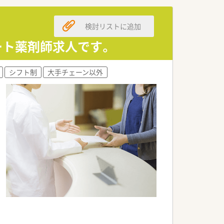
検討リストに追加
安心ですね♪
ート薬剤師求人です。
な教育カリキュラムがあります。
シフト制
大手チェーン以外