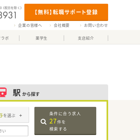
00
（祝日を除く）
【無料】転職サポート登録
企業の皆様へ
会社概要
お問い合わせ
マラボ
薬学生
支店紹介
駅
から探す
条件に合う求人
与
を選ぶ
27
件を
検索する