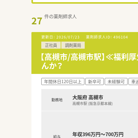
件の薬剤師求人
27
更新日：
2026/07/23
薬剤師求人ID：
496104
正社員
調剤薬局
【高槻市/高槻市駅】≪福利
んか？
年間休日120日以上
新卒可
未経験可
車
大阪府 高槻市
勤務地
高槻市駅 (阪急京都本線)
年収396万円～700万円
給与