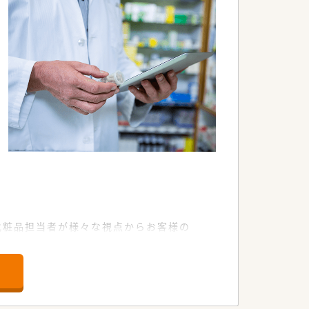
ます。
ます。
ます。
ます。
化粧品担当者が様々な視点からお客様の
に求められる対人業務に注力しておりま
ています。
触れられずスキルが落ちる心配もありま