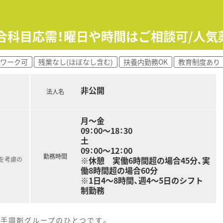
ヘルプ対応などもスムーズで急なお休みなども対応可能です。
りのある人数なので希望休は取得しやすい環境です。
力を入れており、薬剤師様の成長をしっかり支えてくれる薬局
おり、小さいお子様のいらっしゃるママさん薬剤師も安心してご
総合科目応需！曜日や時間はご相談可/人
施設を会員価格で利用できますので、ご家族様とのご旅行などに
や自動分包機等を導入しており、調剤業務の効率化と薬剤師様
ワーク可
残業なし(ほぼなし含む)
扶養内勤務OK
教育制度あり
をされている薬剤師様のいらっしゃる環境で働きたい方
非公開
だける環境を望まれている方
法人名
く業務ができる職場をイメージされている方
月～金
09：00～18：30
土
09：00～12：00
勤務時間
※休憩 実働6時間超の場合45分、実
を考慮の
働8時間超の場合60分
※1日4～8時間、週4～5日のシフト
制勤務
大手調剤グループのひとつです。