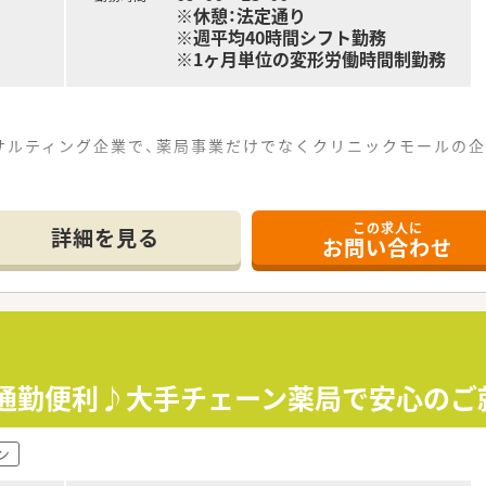
※休憩：法定通り
※週平均40時間シフト勤務
※1ヶ月単位の変形労働時間制勤務
サルティング企業で、薬局事業だけでなくクリニックモールの企
上展開されており、安定した経営基盤がございます！
徴的で、健康サポート薬局の届出数も全国1位です
この求人に
詳細を見る
お問い合わせ
、効率的かつ効果的なスキルアップを支援する制度が整ってお
大会などその方が目指す社会人像に合わせた学ぶ環境が充実◎
医療など最新の知識修得をした専門性の高い薬剤師様の育成にも
門性を高めた専門薬剤師(社内認定制度)としてのキャリアがご
や薬局経営といったマネージャーとしてのキャリアも目指せま
も携われることが出来ます
で通勤便利♪大手チェーン薬局で安心のご
から付与。
ン
、サポート休暇、ボランティア休暇などもございます