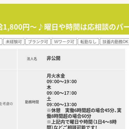
がらもプライベートのお時間も大切にしたい方！
・・
間研修があり、前職ではあまり教育を受けられなかった方も尚
給1,800円～♪曜日や時間は応相談のパ
「自己啓発」の3つのプログラムから構成されており、多種多様
ング）、健康サポート研修、会社負担にてご実施いただけます。
動も可能。調剤・OTCどちらも経験を積むことができます。
未経験可
ブランク可
Ｗワーク可
転勤なし
扶養内勤務OK
非公開
のしやすさ抜群です！
法人名
アップを目指せます♪
月火水金
たい方！
09：00～19：00
木
！
09：00～17：00
方！
土
勤務時間
09：00～13：00
を考慮の
※休憩 実働6時間超の場合45分、実
働8時間超の場合60分
※上記内で曜日や時間（1日4～8時
間）などご相談可能です！