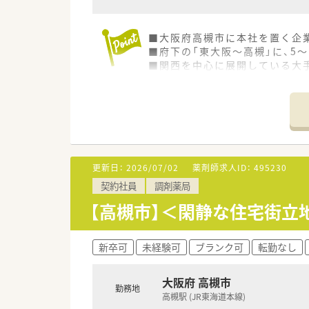
■大阪府高槻市に本社を置く企
■府下の「東大阪～高槻」に、5
■関西を中心に展開している大
更新日：
2026/07/02
薬剤師求人ID：
495230
契約社員
調剤薬局
【高槻市】＜閑静な住宅街立
新卒可
未経験可
ブランク可
転勤なし
大阪府 高槻市
勤務地
高槻駅 (JR東海道本線)