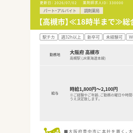
■3店舗間の距離が近いため、
更新日：
2026/07/02
薬剤師求人ID：
330000
■有休消化率ほぼ100％！ゆと
パート・アルバイト
調剤薬局
■社外研修や、eラーニングにも
■近隣の託児施設とも提携して
【高槻市】≪18時半まで≫
■エクシブに加入、全国の保養
■ピッキングサポートシステム
駅チカ
週32h以上
新卒可
未経験可
Ｗ
＜こんな方にオススメです！＞
■同じく育児をしながらお仕事
大阪府 高槻市
■急なお休みでも快く対応いた
勤務地
高槻駅 (JR東海道本線)
■積極的な機械化により効率よ
時給1,800円～2,100円
給与
※ご経験やご年齢、ご勤務の曜日や時間
うえ決定致します。
■大阪府豊中市に本社を置く、