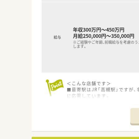
年収300万円～450万円
月給250,000円～350,000円
給与
※ご経験やご年齢、前職給与を考慮のう
します。
＜こんな店舗です＞
■最寄駅はJR「高槻駅」ですが
に応需しています。
■生活道路の交差点角にあり、
■1日の来局数は平均して約50
対応しています。
＜こんな会社です＞
■大阪府高槻市に本社を置き、