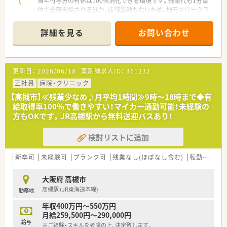
当年付与分の有休は100％消化できる環境です。残業代も1分単
位で全額支給されるほか、店舗異動もないため、地元でワークラ
イフバランスを保てます。
＊------------------------------------------＊
詳細を見る
お問い合わせ
【店舗情報と応需状況について】
■JR東海道本線の高槻駅から自転車で2分ほどに位置しており、
阪急高槻市駅からも近く2WAYアクセスが可能な好立地です。
■2023年5月に開局した非常に綺麗な店舗で、入居するマンショ
更新日：
2026/06/18
薬剤師求人ID：
361232
ンも含めて清潔感があり広々とした待合室が自慢の薬局です。
■主に循環器内科や小児科のほか整形外科、歯科の処方箋を1日
正社員
病院・クリニック
平均70枚から80枚ほど応需しており、整理整頓が徹底されてい
【高槻市】≪残業少なめ♪月平均1時間≫9時～18時まで◆有
ます。
給取得率100％で働きやすい！マイカー通勤可能！未経験の
方もOKです。JR高槻駅から無料送迎バスあり！
【想定される業務内容】
■処方箋に基づく正確な調剤や細心の注意を払った監査、および
検討リストに追加
患者様の気持ちに優しく寄り添った丁寧な服薬指導を行いま
す。
■全店で施設在宅業務に注力しており、正社員として調剤や準備
新卒可
未経験可
ブランク可
残業なし(ほぼなし含む)
転勤なし
のお手伝い、一部の配達業務などに携わっていただきます。
■店舗の声を反映して最新の調剤機器が積極的に導入されてお
大阪府 高槻市
り、レセコンや各種監査システムを操作しながら業務を行いま
高槻駅 (JR東海道本線)
勤務地
す。
年収400万円～550万円
【職場環境と雰囲気】
月給259,500円～290,000円
■在籍する薬剤師や医療事務のスタッフ全員がとても感じがよ
給与
※ご経験・スキルを考慮の上、決定致します。