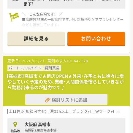
ます！
＼ こんな病院です！ ／
■病床数25床の一般病院です。他、診療所やケアプランセンター
なども運営しています。
■外来は院外処方のため、夜診対応などはございません。
詳細を見る
お問い合わせ
＼派遣スタッフの皆さまへ充実した
福利厚生・特典をご用意しております！／
■社会保険完備（就業条件による）。
■就業日は当社負担にて薬剤師賠償責任保険が適用されますの
更新日：
2026/06/23
薬剤師求人ID：
642128
で、 安心してご就業いただけます。
■有休休暇（6ヶ月以上勤務）や夏季休暇、慶弔休暇も取得できま
パート・アルバイト
調剤薬局
す。
【高槻市】高槻市で★新店OPEN★外来・在宅ともに徐々に増
■勤務評価により時給アップがあります。
やしていく予定のため、業務・人間関係を慣らしていきなが
ら勤務出来るのが魅力です♪
≪こんな方にオススメ！≫
・転職活動中にブランクを空けたくない方
検討リストに追加
・様々な薬局で経験を積みたい方
・転居や留学の予定があり、期間を区切って働きたい方
・高時給で効率的に働きたい方
土日休み(相談可含む)
週32h以上
ブランク可
Ｗワーク可
残業なし
派遣のメリットを使って働いてみませんか。
大阪府 高槻市
また、非公開の派遣求人もありますのでご希望に合わせてご紹介
高槻駅 (JR東海道本線)
勤務地
いたします！