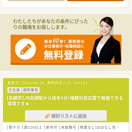
■診療科目は内科,呼吸器科, 糖尿病内科, 外科, 整形外科, 脳外科
です。
■高槻市駅より車で15分ですので、車通勤もしくはバス通勤が
おススメです。
わたしたちがあなたの条件にぴった
りの職場をお探しします。
＼＼おすすめポイント／／
■月～土8:30～16:30の4週6休の働き方になります。ご都合上、
遅い時間まで働けない。17時には終業していたい。という方必
見です。
■夏季休暇も5日、年末年始は5日のお休みで、ワークライフバラ
ンス◎
■処方箋は院外に出しておりますので、入院患者様の調剤、監
査、病棟業務が主な業務内容になります。
■院内保育も完備しておりますので、小さなお子さんがいらっし
ゃる薬剤師さんも預けながら勤務できます。
更新日：
2026/06/18
薬剤師求人ID：
643232
≪業務内容≫
正社員
調剤薬局
■入院患者様の調剤業務（外来は院外処方）
■服薬指導業務（病棟）
【高槻市】JR高槻駅から徒歩3分！複数科目応需で勉強できる
■医薬品管理、医薬品情報管理
環境です★
■各委員会の出席等
検討リストに追加
駅チカ
週32h以上
新卒可
未経験可
残業なし(ほぼなし含む)
シ