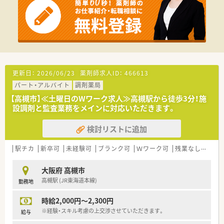
／未経験の方にも安心してご勤務いただけます！＼
～・～その他～・～
■キャリアについて
管理薬剤師へのキャリアアップができます！（管理薬剤師は月3万
円の手当あり）
■待遇について
年一回に昇給があります。経営状況と評価で変動します。
更新日：
2026/06/23
薬剤師求人ID：
466613
パート・アルバイト
調剤薬局
【高槻市】≪土曜日のWワーク求人≫高槻駅から徒歩3分！施
設調剤と監査業務をメインに対応いただきます。
検討リストに追加
駅チカ
新卒可
未経験可
ブランク可
Ｗワーク可
残業なし(ほぼなし含む)
大阪府 高槻市
高槻駅 (JR東海道本線)
勤務地
時給2,000円～2,300円
※経験・スキル考慮の上交渉させていただきます。
給与