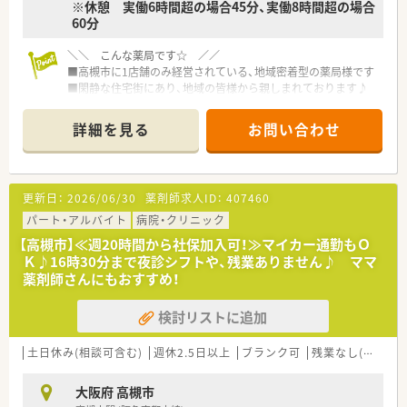
※休憩 実働6時間超の場合45分、実働8時間超の場合
60分
＼＼ こんな薬局です☆ ／／
■高槻市に1店舗のみ経営されている、地域密着型の薬局様です
■閑静な住宅街にあり、地域の皆様から親しまれております♪
■余裕のある人数配置をされており、患者様との時間を大切にさ
れたい想いがございます
詳細を見る
お問い合わせ
＼＼ こんな働き方です☆ ／／
■週3日～4日のご勤務！週30時間程度でご相談可能です！
■営業時間：月火水金/9：00～20：00 土/9：00～13：00
更新日：
2026/06/30
薬剤師求人ID：
407460
■上記時間内でご勤務時間ご相談可能です◎
■内科・小児科がメイン科目！
パート・アルバイト
病院・クリニック
■施設在宅も行っておられます
【高槻市】≪週20時間から社保加入可！≫マイカー通勤もＯ
Ｋ♪16時30分まで夜診シフトや、残業ありません♪ ママ
＼＼ こんな方にオススメです☆ ／／
薬剤師さんにもおすすめ！
■地域の患者様との時間を大切にしたい方！
■週30時間程度のご勤務したい方！
検討リストに追加
■週3日～ご勤務したい方！
■在宅業務に携わりたい方！
土日休み(相談可含む)
週休2.5日以上
ブランク可
残業なし(ほぼなし含む)
大阪府 高槻市