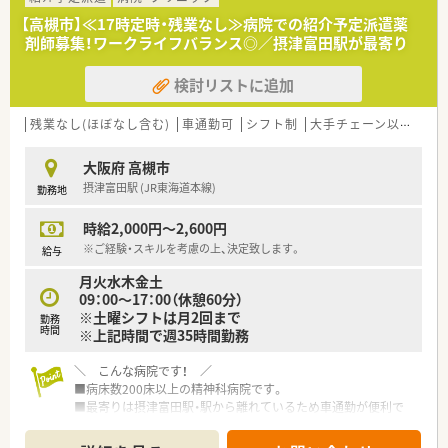
■従業員が安心して長く働ける環境づくりを重視しており、育休
【高槻市】≪17時定時・残業なし≫病院での紹介予定派遣薬
や介護休業の取得実績も豊富でライフステージの変化に対応可
剤師募集！ワークライフバランス◎／摂津富田駅が最寄り
能です。
■大手チェーンとは異なる柔軟な経営スタイルを強みとして、現
検討リストに追加
場の薬剤師の意見を取り入れやすい風通しの良い組織文化があ
ります。
残業なし(ほぼなし含む)
車通勤可
シフト制
大手チェーン以外
ヘ
大阪府 高槻市
摂津富田駅 (JR東海道本線)
勤務地
時給2,000円～2,600円
※ご経験・スキルを考慮の上、決定致します。
給与
月火水木金土
09：00～17：00（休憩60分）
※土曜シフトは月2回まで
勤務
時間
※上記時間で週35時間勤務
＼ こんな病院です！ ／
■病床数200床以上の精神科病院です。
■最寄りは摂津富田駅・駅から離れているため車通勤が便利で
す。
■アットホームな雰囲気で安心して働けます。