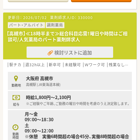
おります。
■個人在宅は4名程度、施設在宅は現在行っておらず、業務は外
来患者様の対応がメインとなっております。
更新日：
2026/07/02
薬剤師求人ID：
330000
ただ在宅業務に興味のある方は、一緒に取り組むこともできま
す。
パート・アルバイト
調剤薬局
【高槻市】≪18時半まで≫総合科目応需！曜日や時間はご相
談可/人気薬局のパート薬剤師求人
検討リストに追加
駅チカ
週32h以上
新卒可
未経験可
Ｗワーク可
残業なし(ほぼなし含む)
大阪府 高槻市
高槻駅 (JR東海道本線)
勤務地
時給1,800円～2,100円
※ご経験やご年齢、ご勤務の曜日や時間を考慮のうえ決定致します。
給与
月～金
09：00～18：30
土
09：00～12：00
勤務
※休憩 実働6時間超の場合45分、実働8時間超の場合
時間