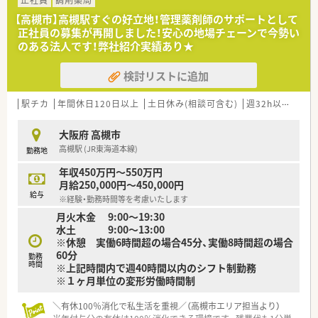
■1日あたりの処方箋応需枚数は100枚から150枚と多めです
【高槻市】高槻駅すぐの好立地！管理薬剤師のサポートとして
が、常時4名から5名の厚い人員体制を配置して対応しています。
正社員の募集が再開しました！安心の地場チェーンで今勢い
のある法人です！弊社紹介実績あり★
【想定される業務内容】
■高槻病院から応需する婦人科や小児科、皮膚科、耳鼻科、整形
検討リストに追加
外科、内科などの幅広い科目の調剤および監査業務を行います。
■電子薬歴システムである「GooCo」を使用し、患者様の過去の
薬歴を確認しながらスピーディーかつ丁寧に記録を入力しま
駅チカ
年間休日120日以上
土日休み(相談可含む)
週32h以上
Ｗワ
す。
■LINEや電話を活用した段階的な服薬フォローに携わり、お薬
大阪府 高槻市
を渡した後も患者様の健康を継続的に支える役割を担います。
高槻駅 (JR東海道本線)
勤務地
【職場環境と雰囲気】
年収450万円～550万円
■新入社員アンケートの約8割が「薬局の雰囲気の良さ」を入社
月給250,000円～450,000円
理由に挙げており、非常に風通しがよく馴染みやすい店舗です。
給与
※経験・勤務時間等を考慮いたします
■在籍する薬剤師は30代前半から40代前半の5名全員が女性で
月火木金 9:00～19:30
あり、お互いに助け合いながら和やかに業務をこなしています。
水土 9:00～13:00
■子育て世代の薬剤師も多く活躍しており、急な体調不良や家庭
※休憩 実働6時間超の場合45分、実働8時間超の場合
の用事の際にもスタッフ間で協力してシフトを調整していま
60分
す。
勤務
時間
※上記時間内で週40時間以内のシフト制勤務
※１ヶ月単位の変形労働時間制
＼有休100％消化で私生活を重視／（高槻市エリア担当より）