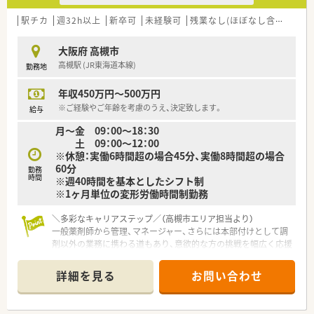
【法人特徴について】
■高槻市に位置し、病院機能評価の認定を受けるなど、質の高い
駅チカ
週32h以上
新卒可
未経験可
残業なし(ほぼなし含む)
シ
医療サービスを提供しています。
■「病院らしくない病院」をコンセプトに、西洋風の美しい外観
大阪府 高槻市
とホテルのような内装が特徴です。
高槻駅 (JR東海道本線)
勤務地
■音楽療法やアロマセラピーを導入し、患者様にとっての「心の
オアシス」を目指す法人です。
年収450万円～500万円
【勤務実態について】
※ご経験やご年齢を考慮のうえ、決定致します。
給与
■勤務時間は9時から18時までとなっており、残業は月に1時間
月～金 09：00～18：30
未満と極めて少ない職場です。
土 09：00～12：00
■月9回の休みが確保されており、土曜日の出勤分は平日に振り
※休憩：実働6時間超の場合45分、実働8時間超の場合
替えるなどシフト調整も柔軟です。
60分
勤務
■有給休暇の消化率は100％を誇り、スタッフ同士がフォローし
時間
※週40時間を基本としたシフト制
合って休みを推奨する環境です。
※1ヶ月単位の変形労働時間制勤務
＼多彩なキャリアステップ／（高槻市エリア担当より）
一般薬剤師から管理、マネージャー、さらには本部付けとして調
剤以外の業務に携わる道もあり、意欲的な方の挑戦を幅広く応援
します。
＊------------------------------------------＊
詳細を見る
お問い合わせ
【店舗情報と応需状況について】
■JR東海道本線の高槻駅や阪急京都本線の高槻市駅から徒歩圏
内にあり、毎日のスマートな通勤アクセスが大変便利な薬局で