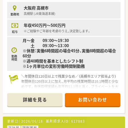
大阪府 高槻市
高槻駅 (JR東海道本線)
勤務地
年収450万円～500万円
※ご経験やご年齢を考慮のうえ、決定致します。
給与
月～金 09：00～19：30
土 09：00～13：00
※休憩：実働6時間超の場合45分、実働8時間超の場合
60分
勤務
時間
※週40時間を基本としたシフト制
※1ヶ月単位の変形労働時間制勤務
＼年間休日120日以上で残業少なめ／（高槻市エリア担当より）
年間休日120日以上に加え、月平均の残業時間は10.1時間と少な
めです。有休取得実績も年平均11.1日と高く、プライベートを大
切にしながら働けます。
＊------------------------------------------＊
詳細を見る
お問い合わせ
【店舗情報と応需状況について】
■JR東海道本線の高槻駅から徒歩でわずか4分ほどの場所に位
置しており、毎日の電車通勤が非常にスムーズな好立地の店舗で
す。
更新日：
2026/06/18
薬剤師求人ID：
617883
■隣接している高槻病院からの処方箋を中心に受け付けており、
総合病院門前として多種多様な科目を学ぶことが可能です。
正社員
調剤薬局