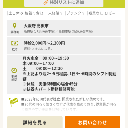
検討リストに追加
土日休み(相談可含む)
未経験可
ブランク可
残業なし(ほぼなし含む)
大阪府 高槻市
高槻駅 (JR東海道本線)／高槻市駅 (阪急京都本線)
勤務地
時給2,000円～2,200円
経験・スキルによる。
給与
月火水金 09：00～19：30
木 09：00～17：00
土 09：00～12：30
※上記より週2～5日程度、1日4～6時間のシフト制勤
勤務
務
時間
※休憩 実働6時間の場合45分
※扶養内パート勤務相談可能
■2023年に現代表が独立、開業された新しい薬局です。
■30代の明るく気さくな方が代表を務めており、従業員が明る
く働きやすい薬局を目指しています。
■調剤システムも電子化を進めており、業務効率の改善やリスク
回避に努めております。
詳細を見る
お問い合わせ
■内科、整形外科を中心に、周辺医療機関の処方箋を面で受けて