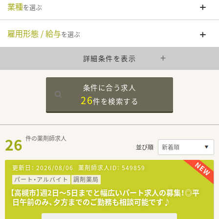
業種
を選ぶ
雇用形態 / 給与
を選ぶ
詳細条件を表示
条件に合う求人
26
件を
検索する
26
件の薬剤師求人
並び順
更新日：
2026/08/06
薬剤師求人ID：
549859
パート・アルバイト
調剤薬局
【高槻市】週2日～5日までと幅広いパート求人の募集！◎平
日午前のみ、夕方までのご勤務も相談可能です♪