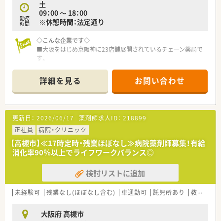
土
09：00 ～ 18：00
勤務
※休憩時間：法定通り
時間
◇こんな企業です◇
■大阪をはじめ京阪神に23店舗展開されているチェーン薬局で
す。
■積極的に在宅に取り組んでおり、現在は全ての店舗にて在宅業
務を行っています。
詳細を見る
お問い合わせ
■７割以上の薬剤師が認定薬剤師を取得！
■薬学実習生の受け入れも積極的に行い、教育の場にもなってい
ます。
更新日：
2026/06/17
薬剤師求人ID：
218899
正社員
病院・クリニック
【高槻市】≪17時定時・残業ほぼなし≫病院薬剤師募集！有給
消化率90％以上でライフワークバランス◎
検討リストに追加
未経験可
残業なし(ほぼなし含む)
車通勤可
託児所あり
教育制度あり
大阪府 高槻市