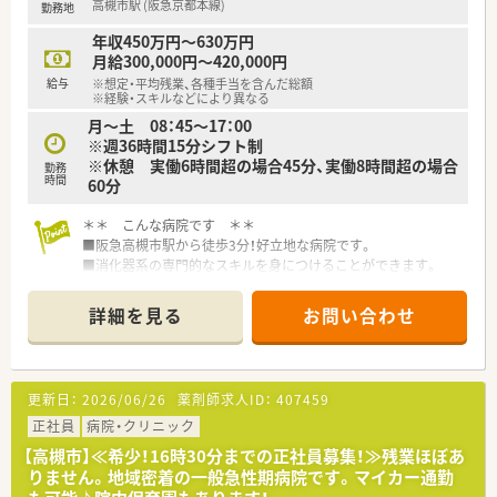
高槻市駅 (阪急京都本線)
勤務地
年収450万円～630万円
月給300,000円～420,000円
給与
※想定・平均残業、各種手当を含んだ総額
※経験・スキルなどにより異なる
月～土 08：45～17：00
※週36時間15分シフト制
※休憩 実働6時間超の場合45分、実働8時間超の場合
勤務
時間
60分
＊＊ こんな病院です ＊＊
■阪急高槻市駅から徒歩3分！好立地な病院です。
■消化器系の専門的なスキルを身につけることができます。
■病院薬剤師として長く落ち着いて勤務したい方に最適の環境
です。
詳細を見る
お問い合わせ
＊＊ 働く環境 ＊＊
■33床の一般病院。外来はほぼ100％院外処方。薬剤師は4名在
籍の体制ですので、業務に余裕を持った対応が可能です。
更新日：
2026/06/26
薬剤師求人ID：
407459
■月～土 8:45～17:00（休憩60分）の週36時間15分の勤務時間！
終業時間も、総労働時間も魅力的です。
正社員
病院・クリニック
■残業はほぼ無しの環境！
【高槻市】≪希少！16時30分までの正社員募集！≫残業ほぼあ
■薬剤師メンバーの仲が良いのも自慢です。
りません。地域密着の一般急性期病院です。マイカー通勤