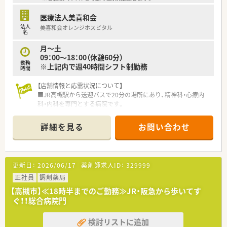
く、新しく入職される方もすぐに馴染める温かい店舗です。
■主に非薬剤師の店長が在宅先との折衝や薬の貸し借り、書類の
医療法人美喜和会
やり取りなどの雑務をすべて巻き取ってくれる環境です。
法人
美喜和会オレンジホスピタル
■幅広い年代のスタッフが活躍しており、様々なライフイベント
名
に対する相互理解があるため困った時も助け合える職場です。
月～土
09：00～18：00（休憩60分）
勤務
※上記内で週40時間シフト制勤務
時間
【店舗情報と応需状況について】
■JR高槻駅から送迎バスで20分の場所にあり、精神科・心療内
科・内科を専門とする病院です。
■処方箋は1日平均30枚から40枚を応需し、入院患者様240名の
薬学的管理を行っています。
詳細を見る
お問い合わせ
■現在は常勤薬剤師2名とパート薬剤師2名の体制で、常時2名か
ら3名が在籍し協力しています。
【募集背景と求める人物像について】
更新日：
2026/06/17
薬剤師求人ID：
329999
■欠員補充に伴う募集であり、病院のコンセプトに共感し、患者
様へ優しく接せる方を求めています。
正社員
調剤薬局
■精神科領域の専門性を高めたい意欲がある方なら、病院実務が
【高槻市】≪18時半までのご勤務≫JR・阪急から歩いてす
未経験の方でも相談が可能です。
ぐ！！総合病院門
■周囲との連携を大切にしながら、定時終業の環境を活かして長
く勤務を続けたい方に最適です。
検討リストに追加