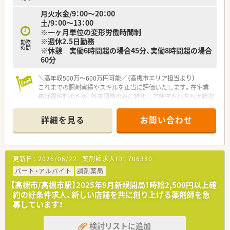
月火水金/9：00～20：00
土/9：00～13：00
※一ヶ月単位の変形労働時間制
※週休2.5日勤務
勤務
時間
※休憩 実働6時間超の場合45分、実働8時間超の場合
60分
＼高年収500万〜600万円可能／（高槻市エリア担当より）
これまでの調剤実績やスキルを正当に評価いたします。在宅業
務は選択制のため、外来調剤のみに特化して稼ぎたい方も大歓迎
です。
＊------------------------------------------
詳細を見る
お問い合わせ
【店舗情報と応需状況について】
■JR東海道本線の高槻駅からお車で8分ほどの、閑静な住宅街が
広がる落ち着いたエリアに位置している調剤薬局です。
■近隣の田崎医院より内科や小児科の処方箋をメインに応需し
更新日：
2026/06/22
薬剤師求人ID：
706380
ており、地域密着型として住民の皆様から親しまれています。
■1日あたりの処方箋枚数は平均70枚となっており、複数科目の
パート・アルバイト
調剤薬局
多種多様な処方にじっくりと触れられる環境です。
【高槻市/高槻市駅】2025年9月新規開局！時給2,500円以上確
約の好条件求人、新しい店舗を共に創り上げる薬剤師を急
【想定される業務内容】
募しています！
■門前医院や周辺の医療機関から届く多科目の処方箋に基づき、
正確な調剤業務やスピーディーな監査業務の実務全般を行いま
検討リストに追加
す。