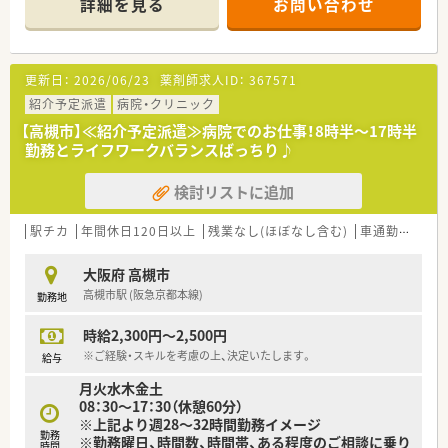
詳細を見る
お問い合わせ
＼派遣スタッフの皆さまへ充実した
福利厚生・特典をご用意しております！／
■社会保険完備（就業条件による）。
更新日：
2026/06/23
薬剤師求人ID：
367571
■就業日は当社負担にて薬剤師賠償責任保険が適用されますの
で、 安心してご就業いただけます。
紹介予定派遣
病院・クリニック
■有休休暇（6ヶ月以上勤務）や夏季休暇、慶弔休暇も取得できま
【高槻市】≪紹介予定派遣≫病院でのお仕事！8時半～17時半
す。
勤務とライフワークバランスばっちり♪
■勤務評価により時給アップがあります。
検討リストに追加
≪こんな方にオススメ！≫
・転職活動中にブランクを空けたくない方
・様々な薬局で経験を積みたい方
駅チカ
年間休日120日以上
残業なし(ほぼなし含む)
車通勤可
シ
・転居や留学の予定があり、期間を区切って働きたい方
・高時給で効率的に働きたい方
大阪府 高槻市
高槻市駅 (阪急京都本線)
勤務地
派遣のメリットを使って働いてみませんか。
また、非公開の派遣求人もありますのでご希望に合わせてご紹介
時給2,300円～2,500円
いたします！
ご不明な点などは詳しくご説明いたしますので、お気軽にお問い
※ご経験・スキルを考慮の上、決定いたします。
給与
合わせください☆
月火水木金土
08：30～17：30（休憩60分）
※上記より週28～32時間勤務イメージ
勤務
※勤務曜日、時間数、時間帯、ある程度のご相談に乗り
時間