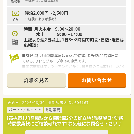
高槻駅 (JR東海道本線)
勤務地
時給2,000円～2,500円
※経験により考慮あり
給与
時間：月火木金 9：00～20：00
水土 9：00～17：00
上記より週2日以上、1日3～8時間で時間・日数・曜日は
勤務
時間
応相談！
■有限会社秋山調剤薬局は東京に2店舗、長野県に1店舗展開し
ている、ＤＰＣグループ傘下の企業です。
■出店形態はマンツーマン型が多く、患者様のご家族各世代から
処方箋を応需する地域密着型の薬局です。
■かかりつけ薬局として従業員は積極的に認定薬剤師を取得し
詳細を見る
お問い合わせ
ております。
更新日：
2026/06/30
薬剤師求人ID：
606667
パート・アルバイト
調剤薬局
【高槻市】JR高槻駅から自転車2分の好立地！勤務曜日・勤務
時間数柔軟にご相談可能です！お気軽にお問合せ下さい♪