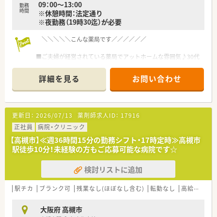
09：00～13:00
勤務
時間
※休憩時間：法定通り
※夜勤務（19時30迄）が必要
＼＼＼＼＼こんな薬局です／／／／／／
■ご夫婦が経営されている薬局でアットホームな雰囲気♪30代
～50代の薬剤師さんが活躍中！！
■勤務体制も充実しており、お休みも取りやすい環境◎残業も少
詳細を見る
お問い合わせ
なめ！子育て世代の方も安心して働けます☆
■「オンライン服薬指導」導入予定！患者様が気軽に相談できる
地域密着型店舗です♪
患者様との距離近く、やりがいもバッチリ！！
更新日：
2026/07/13
薬剤師求人ID：
17916
■車通勤可能！コンビニ近く便利な立地◎
■主なお仕事・・・外来対応（循環器内科50％）、施設調剤、服薬指
正社員
病院・クリニック
導
【高槻市】≪週36時間15分の勤務シフト・17時定時≫高槻市
駅徒歩10分！未経験の方もご応募可能な病院です☆
検討リストに追加
駅チカ
ブランク可
残業なし(ほぼなし含む)
転勤なし
高給与(600万円以上)
大阪府 高槻市