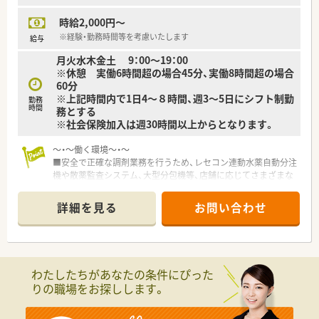
ご不明な点などは詳しくご説明いたしますので、お気軽にお問い
時給2,000円～
合わせください☆
※経験・勤務時間等を考慮いたします
給与
月火水木金土 9：00～19：00
※休憩 実働6時間超の場合45分、実働8時間超の場合
60分
※上記時間内で1日4～８時間、週3～5日にシフト制勤
勤務
時間
務とする
※社会保険加入は週30時間以上からとなります。
～・～働く環境～・～
■安全で正確な調剤業務を行うため、レセコン連動水薬自動分注
機や散薬監査システム、大型分包機等、店舗に応じてさまざまな
調剤機器を導入しています。
■店舗異動はご本人様が希望しない限りありません。1店舗でじ
詳細を見る
お問い合わせ
っくり、そのエリアにお住いの方々に対して深く医療サービスの
提供をしていただきたいと考えています。
～・～研修制度～・～
■店舗ごとの勉強会はもちろん、学会参加も奨励しています。
わたしたちがあなたの条件にぴった
■個人で受講をした外部研修会やｅラーニングの費用に対して
りの職場をお探しします。
も、福利厚生の一環として
会社での費用負担がある等、薬剤師として知識を伸ばせる環境で
す。