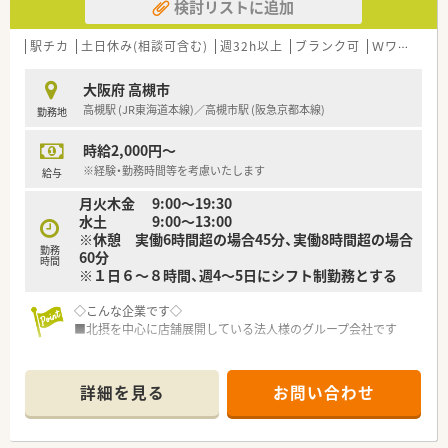
検討リストに追加
駅チカ
土日休み(相談可含む)
週32h以上
ブランク可
Ｗワーク可
大阪府 高槻市
高槻駅 (JR東海道本線)／高槻市駅 (阪急京都本線)
勤務地
時給2,000円～
※経験・勤務時間等を考慮いたします
給与
月火木金 9:00～19:30
水土 9:00～13:00
※休憩 実働6時間超の場合45分、実働8時間超の場合
勤務
60分
時間
※１日６～８時間、週4～5日にシフト制勤務とする
◇こんな企業です◇
■北摂を中心に店舗展開している法人様のグループ会社です
◇こんな薬局です◇
■JR高槻駅が最寄り駅になります！
詳細を見る
お問い合わせ
◇こんな方にオススメ◇
■電車通勤で毎日便利のご通勤したい方！