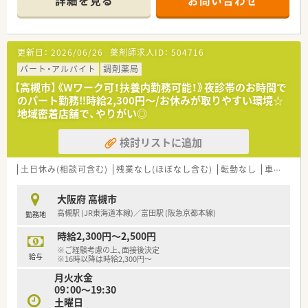
詳細を見る
お問い合わせ
■車通勤が可能であり、バスの場合は高槻から無料のシャトルバ
スの運行をしております。
■有給消化も100％できて、急なお休みにも対応できる環境で
す。
更新日：
2026/06/26
薬剤師求人ID：
504716
≪業務内容≫
パート・アルバイト
調剤薬局
■入院患者様の調剤、監査、服薬指導 ※外来は院外処方
【高槻市】《Wワーク可！扶養内勤務可能！》夜診帯のお時間で
■医薬品管理、医薬品情報管理
のパート勤務‼時給2,300円～/お休みが取りやすい環境☆
■持参薬管理
地域密着店舗で、やりがい◎
≪おすすめポイント≫
検討リストに追加
■09：00～17：15が基本シフトとなりますが、ＡＭのみなど時短
勤務の希望も叶います
■土日祝日休みなど、勤務曜日の相談も可能です。
土日休み(相談可含む)
残業なし(ほぼなし含む)
転勤なし
車通勤可
■調剤、監査メインのお仕事です。病院経験は問いません
■ブランクある方もご応募可能です。
大阪府 高槻市
高槻駅 (JR東海道本線)／富田駅 (阪急京都本線)
勤務地
時給2,300円～2,500円
※ご経験考慮の上、面接後決定
給与
※16時以降は時給2,300円～
月火水金
09：00～19:30
土曜日