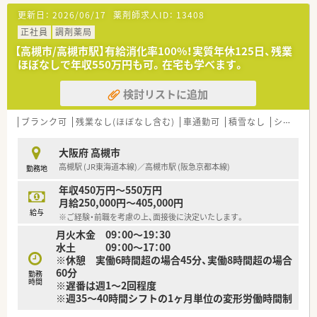
す。
更新日：
2026/06/17
薬剤師求人ID：
13408
■隣接する高槻病院からの処方箋の割合が非常に高く、精神科を
含む総合科目を面応需と合わせて幅広く扱える環境です。
正社員
調剤薬局
■1日あたりの処方箋応需枚数は平均100枚と少し多めですが、
【高槻市/高槻市駅】有給消化率100%！実質年休125日、残業
スタッフ同士が密に連携を取りながらテキパキと対応していま
ほぼなしで年収550万円も可。在宅も学べます。
す。
検討リストに追加
【想定される業務内容】
■隣接する総合病院や近隣のクリニックから届く多種多様な処
方箋に基づき、正確な調剤業務やスピーディーな監査を行いま
ブランク可
残業なし(ほぼなし含む)
車通勤可
積雪なし
シフト制
す。
■電子薬歴システム「GooCo」を活用しながら、お越しいただい
大阪府 高槻市
た患者様一人ひとりの不安に寄り添う丁寧な服薬指導を行いま
高槻駅 (JR東海道本線)／高槻市駅 (阪急京都本線)
勤務地
す。
■会社目標である服薬フォローアップとして、電話やLINEとい
年収450万円～550万円
ったツールを用いた退局後の優しいサポート業務にも携わりま
月給250,000円～405,000円
す。
給与
※ご経験・前職を考慮の上、面接後に決定いたします。
月火木金 09：00～19：30
【職場環境と雰囲気】
水土 09：00～17：00
■店舗には常勤薬剤師4名とパート薬剤師2名が在籍しており、
※休憩 実働6時間超の場合45分、実働8時間超の場合
常時4.5名体制の手厚い人員配置を徹底して無理なく運営してい
60分
ます。
勤務
時間
※遅番は週1～2回程度
■40代の優しい男性薬局長を中心に、30代女性や新卒スタッフ
※週35～40時間シフトの1ヶ月単位の変形労働時間制
などの幅広い年代の女性メンバーが笑顔で活躍している職場で
す。