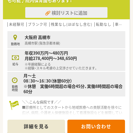
も可能♪院内保育園もあります！
＊＊ こんな方におススメ ＊＊
■未経験から病院へチャレンジをされたい方！
検討リストに追加
■落ち着いた環境でご勤務を希望される方！
■勤務後の時間を大切にされたい方！
未経験可
ブランク可
残業なし(ほぼなし含む)
転勤なし
車通勤可
大阪府 高槻市
高槻市駅 (阪急京都本線)
勤務地
年収390万円～480万円
月給278,400円～348,650円
給与
※年齢経験による
※経験・スキル考慮の上交渉させていただきます。
月～土
08：30～16：30（休憩60分）
※休憩 実働6時間超の場合45分、実働8時間超の場合
勤務
時間
60分
＼＼こんな病院です／／
■診療所としてのスタートから地域医療への貢献活動を徐々に
広げ、病院、介護老人保健施設そして看護施設などを展開してい
ます。
■病床数は110床ほど、うち80％ほどが稼働しています。処方箋
詳細を見る
お問い合わせ
は100％院外処方に出しており、当直などもございません。