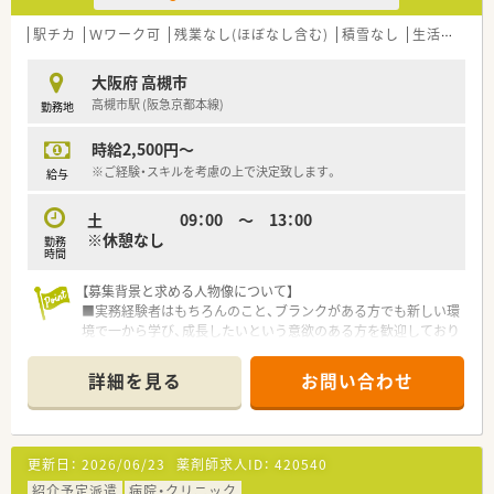
■お越しいただいたリピーターの患者様に対して、お薬の正しい
飲み方や不安に優しく寄り添う親切な服薬指導を実践します。
駅チカ
Ｗワーク可
残業なし(ほぼなし含む)
積雪なし
生活環境充実
■店舗では高齢者向けの施設在宅業務も手がけていますが、ご希
望や適性に応じて外来対応のみに専念することも可能です。
大阪府 高槻市
高槻市駅 (阪急京都本線)
勤務地
【職場環境と雰囲気】
■店舗には正社員薬剤師2名とパート薬剤師2名が在籍してお
時給2,500円～
り、常時複数名体制のゆとりある人員配置を徹底しています。
■医療事務スタッフも2名体制で受付や入力をしっかりと支えて
※ご経験・スキルを考慮の上で決定致します。
給与
いるため、薬剤師としての本来の専門業務に深く集中できます。
■少人数ならではの風通しの良さがあり、スタッフ同士がいつも
土 09：00 ～ 13：00
笑顔で助け合いながら業務をこなすアットホームな薬局です。
※休憩なし
勤務
時間
【募集背景と求める人物像について】
■実務経験者はもちろんのこと、ブランクがある方でも新しい環
境で一から学び、成長したいという意欲のある方を歓迎しており
ます。
■新規オープンのため、患者様一人ひとりに対して明るく丁寧な
詳細を見る
お問い合わせ
対応ができ、地域に愛される薬局づくりに協力的な方を求めてい
ます。
【法人特徴について】
更新日：
2026/06/23
薬剤師求人ID：
420540
■今後も積極的な出店計画を掲げており、成長著しく勢いのある
法人として、地域医療への貢献と事業拡大を両立させています。
紹介予定派遣
病院・クリニック