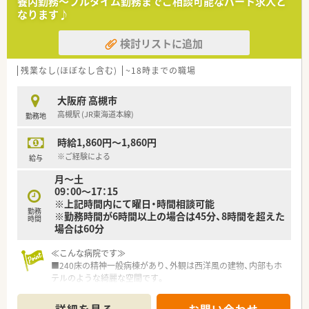
養内勤務～フルタイム勤務までご相談可能なパート求人と
日はご相談可能です。
なります♪
■処方箋は院外に出しておりますので、入院患者様の調剤、監
査、病棟業務が主な業務内容になります。
検討リストに追加
■院内保育も完備しておりますので、小さなお子さんがいらっし
ゃる薬剤師さんも預けながら勤務できます。
残業なし(ほぼなし含む)
~18時までの職場
≪業務内容≫
■入院患者様の調剤業務（外来は院外処方）
大阪府 高槻市
■服薬指導業務（病棟）
高槻駅 (JR東海道本線)
勤務地
■医薬品管理、医薬品情報管理
時給1,860円～1,860円
※ご経験による
給与
月～土
09：00～17：15
※上記時間内にて曜日・時間相談可能
勤務
※勤務時間が6時間以上の場合は45分、8時間を超えた
時間
場合は60分
≪こんな病院です≫
■240床の精神一般病棟があり、外観は西洋風の建物、内部もホ
テルのような綺麗な空間です。
■音楽療法やアロマセラピーなども行っているため、興味あれば
一緒に体験して頂くことが出来ます。