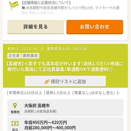
【店舗情報と応需状況について】
■薬剤師の平均年齢は37歳と経験豊富なベテランも揃っている
■JR高槻駅や阪急高槻市駅からバスで約10分、マイカーでの通
ため、一人薬剤師になる時間がなくいつでも相談できて安心で
勤も可能な立地です。
す。
■病院門前薬局として、内科、小児科、皮膚科、耳鼻科など幅広い
科目を応需しています。 ■1日の処方箋枚数は約160枚で、常勤4
詳細を見る
お問い合わせ
名、パート7名の薬剤師が常時4～5名体制で対応します。
【勤務実態について】
■年間休日は115日で、日曜・祝日固定休に加えてシフト制で平
更新日：
2026/06/15
薬剤師求人ID：
562326
日1日お休みが取れます。
■有給休暇の消化率はほぼ100%で、公休と合わせると実質年間
正社員
調剤薬局
125日近い休日が取得可能です。
【高槻市】≪若手でも高年収が叶います！週休2.5日！≫地域に
■勤務は2交代制シフトで、19時30分までの遅番は週2～3回程
根付いた薬局にて正社員募集！車通勤OKで通勤便利◎
度に調整されています。
検討リストに追加
【こんな方が活躍中】
■産休・育休制度や託児所補助を活用し、子育てと仕事を両立さ
せている方が多く活躍中です。
年間休日120日以上
週休2.5日以上
残業なし(ほぼなし含む)
車通勤
■有給休暇をほぼ100%消化し、長期休暇を取得して海外旅行を
楽しむスタッフも在籍しています。
大阪府 高槻市
■地域医療への貢献意欲が高く、在宅業務にも前向きに取り組ん
高槻駅 (JR東海道本線)
勤務地
でいる方が活躍しています。
年収450万円～620万円
月給280,000円～400,000円
給与