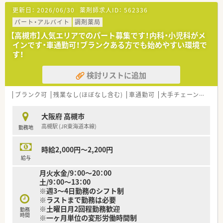
■週20時間～週30時間でご勤務したい方！
更新日：
2026/06/30
薬剤師求人ID：
562336
パート・アルバイト
調剤薬局
【高槻市】人気エリアでのパート募集です！内科・小児科がメ
インです・車通勤可！ブランクある方でも始めやすい環境で
す！
検討リストに追加
ブランク可
残業なし(ほぼなし含む)
車通勤可
大手チェーン以外
大阪府 高槻市
高槻駅 (JR東海道本線)
勤務地
時給2,000円～2,200円
給与
月火水金/9：00～20：00
土/9：00～13：00
※週3～4日勤務のシフト制
※ラストまで勤務は必要
※土曜日月2回程勤務歓迎
勤務
時間
※一ヶ月単位の変形労働時間制