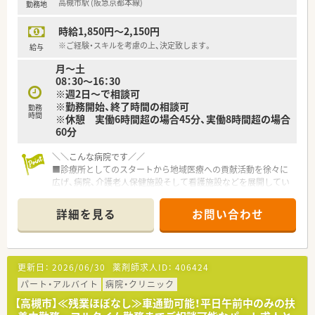
高槻市駅 (阪急京都本線)
勤務地
時給1,850円～2,150円
※ご経験・スキルを考慮の上、決定致します。
給与
月～土
08：30～16：30
※週2日～で相談可
※勤務開始、終了時間の相談可
勤務
時間
※休憩 実働6時間超の場合45分、実働8時間超の場合
60分
＼＼こんな病院です／／
■診療所としてのスタートから地域医療への貢献活動を徐々に
広げ、病院、介護老人保健施設そして看護施設などを展開してい
ます。
■病床数は110床ほど、うち80％ほどが稼働しています。処方箋
詳細を見る
お問い合わせ
は100％院外処方に出しており、当直などもございません。
■診療科目は内科,呼吸器科, 糖尿病内科, 外科, 整形外科, 脳外科
です。
■高槻市駅より車で15分ですので、車通勤もしくはバス通勤が
更新日：
2026/06/30
薬剤師求人ID：
406424
おススメです。
パート・アルバイト
病院・クリニック
＼＼おすすめポイント／／
【高槻市】≪残業ほぼなし≫車通勤可能！平日午前中のみの扶
■月～土8:30～16:30のうち週2日以上ご勤務可能な方、勤務曜