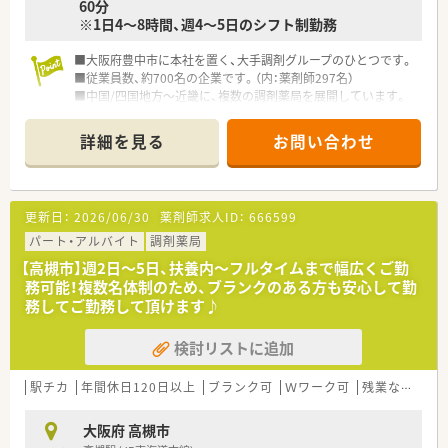
60分
※1日4～8時間、週4～5日のシフト制勤務
■大阪府豊中市に本社を置く、大手調剤グループのひとつです。
■従業員数、約700名の企業です。（内：薬剤師297名）
■中国/四国地方～近畿に、複数の調剤薬局を展開しています。
詳細を見る
お問い合わせ
更新日：
2026/06/30
薬剤師求人ID：
666599
パート・アルバイト
調剤薬局
【高槻市】週2日～5日、扶養内～フルタイムまで幅広くご勤
務可能！複数名体制のため、ブランクのある方も安心して勤
務してご勤務して頂けます♪
検討リストに追加
駅チカ
年間休日120日以上
ブランク可
Ｗワーク可
残業なし(ほぼなし含む)
大阪府 高槻市