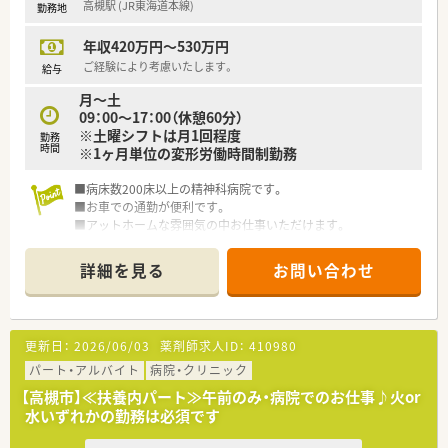
高槻駅 (JR東海道本線)
勤務地
年収420万円～530万円
ご経験により考慮いたします。
給与
月～土
09：00～17：00（休憩60分）
※土曜シフトは月1回程度
勤務
時間
※1ヶ月単位の変形労働時間制勤務
■病床数200床以上の精神科病院です。
■お車での通勤が便利です。
■アットホームな雰囲気の中お仕事いただけます。
詳細を見る
お問い合わせ
更新日：
2026/06/03
薬剤師求人ID：
410980
パート・アルバイト
病院・クリニック
【高槻市】≪扶養内パート≫午前のみ・病院でのお仕事♪火or
水いずれかの勤務は必須です