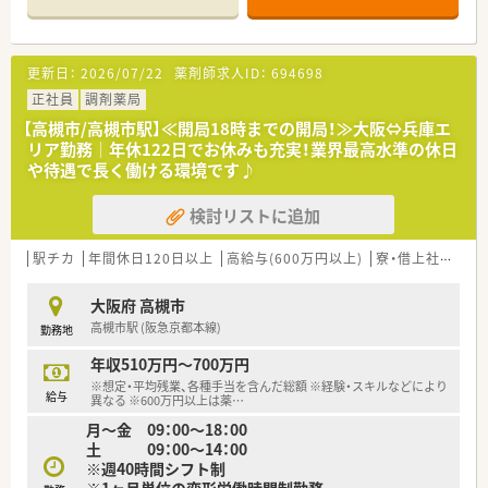
○全店「同一の機械・システム」を採用しており、且つ処方箋の応
需内容が多岐にわたる（敷地内・病院門前・医療モール・CL門前）
ので、スキルUPしたい方にはお勧めもです。
更新日：
2026/07/22
薬剤師求人ID：
694698
○長期就業＆自己研讃を続ける事で給与があがる仕組みになっ
ており、将来的に高年収も狙う事が出来ます。
正社員
調剤薬局
○インターネットを使って処方薬の飲み方を遠隔指導する「オン
【高槻市/高槻市駅】≪開局18時までの開局！≫大阪⇔兵庫エ
ライン服薬指導」、今後も病院の「敷地内薬局」の推進、女性客の
リア勤務│年休122日でお休みも充実！業界最高水準の休日
取り込みを狙う店舗でデザインの一新。
や待遇で長く働ける環境です♪
M&Aによる店舗拡大と業界のリーディングカンパニーとして成
長を続けています。
検討リストに追加
○どの店舗も、最新システムが整っています！
＼福利厚生／
駅チカ
年間休日120日以上
高給与(600万円以上)
寮・借上社宅あり
〇「社員第一主義」を掲げている同社では、福利厚生面が手厚く
年間休日120日以上、「連続休暇制度（年に1回、最大9連休を取得
大阪府 高槻市
できる制度）」等
高槻市駅 (阪急京都本線)
勤務地
プライベートも充実出来る様にワークライフバランスを後押し
してくれる制度が充実しています。
年収510万円～700万円
〇社員割引制度、財形貯蓄制度、スポーツジム優待等が受けられ
※想定・平均残業、各種手当を含んだ総額 ※経験・スキルなどにより
る他、提携の保養施設は全国に40ヵ所あります。
給与
異なる ※600万円以上は薬
…
〇産休・育休・時短勤務者2,097人以上等、どれも業界トップクラ
月～金 09：00～18：00
スの実績!
土 09：00～14：00
産休、育休取得はもちろんのこと、育児短時間勤務制度を実施
※週40時間シフト制
育児休業より復帰後、1日最大2時間短縮して勤務できる制度で
※1ヶ月単位の変形労働時間制勤務