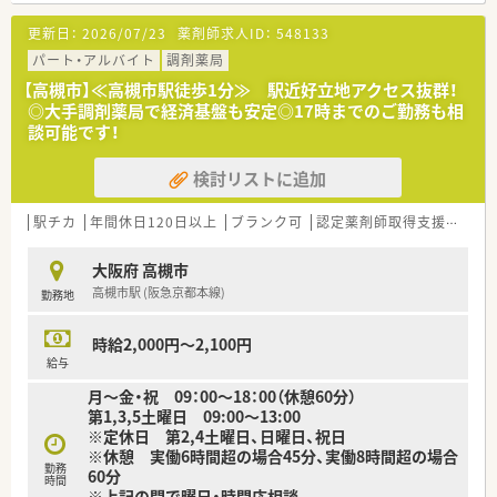
育児休業より復帰後、1日最大2時間短縮して勤務できる制度
■配属先につきましては面接にて適性を含め最終決定いたしま
です。
更新日：
2026/07/23
薬剤師求人ID：
548133
す。
法律では3歳までですが、同社では小学校就学時までの期間利
パート・アルバイト
調剤薬局
用可能♪
■転居を伴う異動のある採用枠もありますが(転居を伴わない採
【高槻市】≪高槻市駅徒歩1分≫ 駅近好立地アクセス抜群！
≪こんな方にオススメです≫
用も可)
◎大手調剤薬局で経済基盤も安定◎17時までのご勤務も相
■調剤薬局の変化に対応し続ける薬局でともに成長をつづけた
帰省旅費（年2回5万円まで）と帰省休暇（連続4日間）を受けら
談可能です！
い方！
れます。
■専門・認定薬剤師取得を活かしたい方！
検討リストに追加
■18時までの正社員をご希望の方！
≪こんな方におすすめです≫
■大手ならではの教育研修制度＆資格取得支援体制で安心して
≪企業の特徴≫
駅チカ
働きたい方
年間休日120日以上
ブランク可
認定薬剤師取得支援あり
■大学病院や総合病院の門前薬局を中心に、全都道府県に約700
■総合科目でご経験を積みたい方！
店舗を展開しています。
大阪府 高槻市
創業以来一貫して真の医薬分業を企業理念として掲げ、医薬分業
高槻市駅 (阪急京都本線)
勤務地
の先駆けとして展開しているような企業です！
■患者様に選ばれる薬局を目指すべく、先進性を持って以下2つ
の機能を主に発揮しています。
時給2,000円～2,100円
◎専門医療機関連携
給与
がん等の専門的な薬学管理に関係機関と連携して対応できる
月～金・祝 09：00～18：00（休憩60分）
◎地域連携
第1,3,5土曜日 09:00～13:00
入退院時の医療機関等との情報連携や、在宅医療等に地域の薬局
※定休日 第2,4土曜日、日曜日、祝日
と連携しながら一元的･継続的に対応できる
※休憩 実働6時間超の場合45分、実働8時間超の場合
勤務
60分
≪研修体制が非常に整っています！≫
時間
※上記の間で曜日・時間応相談