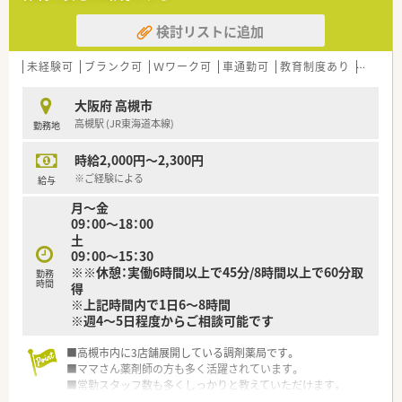
プライベートも充実出来る様にワークライフバランスを後押
ししてくれる制度が充実しています。
検討リストに追加
〇社員割引制度、財形貯蓄制度、スポーツジム優待等が受けられ
る他、
未経験可
ブランク可
Ｗワーク可
車通勤可
教育制度あり
シフト
提携の保養施設は全国に40ヵ所あります。
〇産休・育休・時短勤務者2,097人以上等、どれも業界トップクラ
スの実績!
大阪府 高槻市
産休、育休取得はもちろんのこと、育児短時間勤務制度を実施
高槻駅 (JR東海道本線)
勤務地
育児休業より復帰後、1日最大2時間短縮して勤務できる制度
です。
時給2,000円～2,300円
法律では3歳までですが、同社では小学校就学時までの期間利
※ご経験による
用可能♪
給与
〇転居を伴う異動のある採用枠もありますが(転居を伴わない採
月～金
用も可)
09：00～18：00
帰省旅費（年2回5万円まで）と帰省休暇（連続4日間）を受けら
土
れます。
09：00～15：30
※※休憩：実働6時間以上で45分/8時間以上で60分取
勤務
時間
得
※上記時間内で1日6～8時間
※週4～5日程度からご相談可能です
■高槻市内に3店舗展開している調剤薬局です。
■ママさん薬剤師の方も多く活躍されています。
■常勤スタッフ数も多くしっかりと教えていただけます。