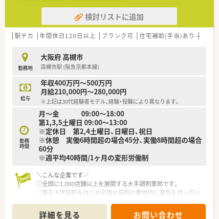
M&Aによる店舗拡大と業界のリーディングカンパニーとして成
検討リストに追加
長を続けています。
○どの店舗も、最新システムが整っています！
駅チカ
年間休日120日以上
ブランク可
住宅補助(手当)あり
認定
＼福利厚生／
〇「社員第一主義」を掲げている同社では、福利厚生面が手厚く
大阪府 高槻市
年間休日120日以上、「連続休暇制度（年に1回、最大9連休を取得
高槻市駅 (阪急京都本線)
勤務地
できる制度）」等
プライベートも充実出来る様にワークライフバランスを後押し
年収400万円～500万円
してくれる制度が充実しています。
月給210,000円～280,000円
〇社員割引制度、財形貯蓄制度、スポーツジム優待等が受けられ
給与
※上記は30代経験者モデル、経験・役職により異なります。
る他、提携の保養施設は全国に40ヵ所あります。
月～金 09:00～18:00
〇産休・育休・時短勤務者2,097人以上等、どれも業界トップクラ
第1,3,5土曜日 09:00～13:00
スの実績!
※定休日 第2,4土曜日、日曜日、祝日
産休、育休取得はもちろんのこと、育児短時間勤務制度を実施
※休憩 実働6時間超の場合45分、実働8時間超の場合
育児休業より復帰後、1日最大2時間短縮して勤務できる制度で
勤務
時間
60分
す。
※週平均40時間/1ヶ月の変形労働制
法律では3歳までですが、同社では小学校就学時までの期間利用
可能♪
＼こんな企業です／
○全国に1,000店舗以上を展開する大手調剤薬局です。
○東京大学病院をはじめ全国の病院の敷地内に薬局を持ってい
ます。
病診薬連携を強化することで、地域にお住いの患者様に高度な医
詳細を見る
お問い合わせ
療の提供を実現しています。