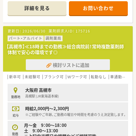
詳細を見る
お問い合わせ
更新日：
2026/06/30
薬剤師求人ID：
175716
パート・アルバイト
調剤薬局
【高槻市】≪18時までの勤務≫総合病院前！常時複数薬剤師
体制で安心の環境です◎
検討リストに追加
新卒可
未経験可
ブランク可
Ｗワーク可
転勤なし
車通勤可
扶
大阪府 高槻市
高槻駅 (JR東海道本線)
勤務地
時給2,000円～2,300円
※ご経験やご年齢、ご勤務の曜日や時間を考慮のうえ決定致します。
給与
月～金 9：00～18：00
土 9：00～13：00
勤務