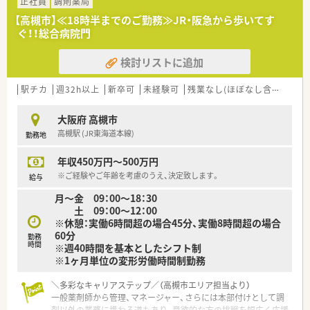
正社員
調剤薬局
的に行っておられます！訪問時には薬剤師と運転手のペアで訪問
する体制を整えておられます☆
【高槻市】≪18時半までのご勤務≫JR・阪急から歩いてす
ぐ！！総合病院門
＼ こんな薬局です！ ／
検討リストに追加
＼ こんな薬局です ／
■阪急京都線「総持寺駅」から徒歩10分の薬局
駅チカ
週32h以上
新卒可
未経験可
残業なし(ほぼなし含む)
シ
■白を基調とした清潔感あふれる広々空間が特徴の薬局です♪
■地域を支える病院処方せんを中心に、1日約200枚以上応需し
ています
大阪府 高槻市
■幅広い科目＋処方内容も濃いものも多く非常に勉強になりま
高槻駅 (JR東海道本線)
勤務地
す！
■ロボピックや全自動分包機、自動練り機など機材も充実してい
年収450万円～500万円
ます！
※ご経験やご年齢を考慮のうえ、決定致します。
給与
■薬剤師6名体制でチームワーク良くお仕事されていますよ。
月～金 09：00～18：30
＼ コンサルタントおすすめポイント★ ／
土 09：00～12：00
■お人柄重視のご面接ということもあり、人間関係良く定着率も
※休憩：実働6時間超の場合45分、実働8時間超の場合
良い薬局です！
60分
勤務
■長い方だと20年以上！長くご勤務されている方が多い社風で
時間
※週40時間を基本としたシフト制
す。
※1ヶ月単位の変形労働時間制勤務
■ご家庭との両立にもご理解があり協力体制もしっかりしてい
る環境です。
＼多彩なキャリアステップ／（高槻市エリア担当より）
一般薬剤師から管理、マネージャー、さらには本部付けとして調
＼こんな方にオススメです／