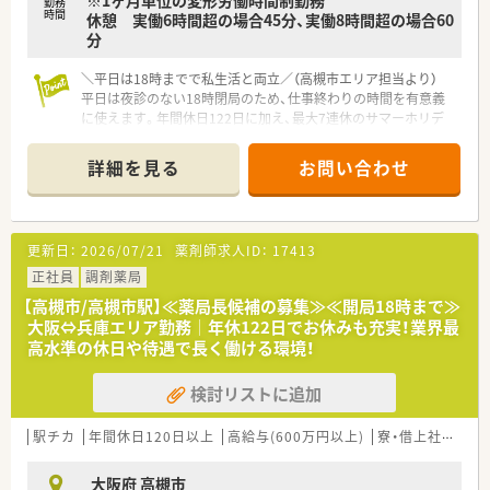
す。
勤務
時間
休憩 実働6時間超の場合45分、実働8時間超の場合60
法律では3歳までですが、同社では小学校就学時までの期間利用
分
可能♪
＼平日は18時までで私生活と両立／（高槻市エリア担当より）
平日は夜診のない18時閉局のため、仕事終わりの時間を有意義
に使えます。年間休日122日に加え、最大7連休のサマーホリデ
ー制度もありお休みも充実しています。
＊------------------------------------------＊
詳細を見る
お問い合わせ
【店舗情報と応需状況について】
■阪急京都本線の高槻市駅から徒歩2分という、非常にアクセス
が良く日々の通勤が快適な好立地にある調剤薬局です。
■大阪医科大病院の門前に位置しているため、総合科目の多種多
更新日：
2026/07/21
薬剤師求人ID：
17413
様な処方箋を応需しており確実にスキルアップが図れます。
■1日あたりの処方箋応需枚数は約120枚となっており、常時5名
正社員
調剤薬局
から6名の厚い薬剤師体制を配置して業務に取り組んでいます。
【高槻市/高槻市駅】≪薬局長候補の募集≫≪開局18時まで≫
大阪⇔兵庫エリア勤務│年休122日でお休みも充実！業界最
【想定される業務内容】
高水準の休日や待遇で長く働ける環境！
■大学病院からの多岐にわたる処方箋に基づく正確な調剤をは
じめ、二重監査システムを用いた厳格な監査業務を行います。
検討リストに追加
■患者様一人ひとりと丁寧に向き合い、お薬に対する不安や疑問
を解消するためのきめ細やかな服薬指導を担当していただきま
す。
駅チカ
年間休日120日以上
高給与(600万円以上)
寮・借上社宅あり
■店舗に配置された健康機器の案内や、自社開発の化粧品・健康
食品などのアドバイスを通じて未病や予防医療に貢献します。
大阪府 高槻市