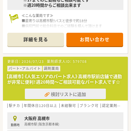
ししてくれる制度が充実しています。
※週20時間からご相談出来ます
■社員割引制度、財形貯蓄制度、スポーツジム優待等が受けられ
る他、
≪こんな薬局です≫
提携の保養施設は全国に40ヵ所あります。
■最寄りは高槻市駅！バスと徒歩で約18分
■産休・育休・時短勤務者2,000人以上等、どれも業界トップクラ
■病院門前で総合科目でのご経験を積んで頂けます
スの実績!
■正社員5名、非常勤2名が在籍されています。
産休、育休取得はもちろんのこと、育児短時間勤務制度を実施
育児休業より復帰後、1日最大2時間短縮して勤務できる制度
詳細を見る
お問い合わせ
≪法人特徴≫
です。
■全国に1,000店舗以上を展開する大手調剤薬局です。
法律では3歳までですが、同社では小学校就学時までの期間利
■東京大学病院をはじめ全国の病院の敷地内に薬局を持ってい
用可能♪
ます。
■転居を伴う異動のある採用枠もありますが(転居を伴わない採
更新日：
2026/07/23
薬剤師求人ID：
579708
病診薬連携を強化することで、地域にお住いの患者様に高度な
用も可)
医療の提供を実現しています。
パート・アルバイト
調剤薬局
帰省旅費（年2回5万円まで）と帰省休暇（連続4日間）を受けら
■全店「同一の機械・システム」を採用しており、且つ処方箋の応
れます。
【高槻市】《人気エリアのパート求人》高槻市駅前店舗で通勤
需内容が多岐にわたる（敷地内・病院門前・医療モール・CL門前）
が非常に便利！週20時間～ご相談可能なパート求人です☆
ので、
≪こんな方におすすめです≫
スキルUPしたい方にはお勧めです。
■大手ならではの教育研修制度＆資格取得支援体制で安心して
検討リストに追加
■長期就業＆自己研讃を続ける事で給与があがる仕組みになっ
働きたい方
ており、将来的に高年収も狙う事が出来ます。
■総合科目でご経験を積みたい方！
■インターネットを使って処方薬の飲み方を遠隔指導する「オン
駅チカ
年間休日120日以上
未経験可
ブランク可
認定薬剤師取得支援あり
ライン服薬指導」、
今後も病院の「敷地内薬局」の推進、女性客の取り込みを狙う
大阪府 高槻市
店舗でデザインの一新。
高槻市駅 (阪急京都本線)
勤務地
M&Aによる店舗拡大と業界のリーディングカンパニーとして