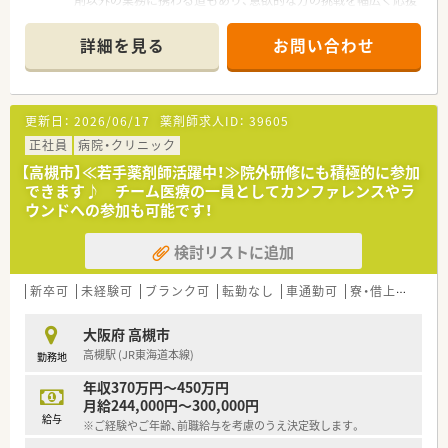
剤以外の業務に携わる道もあり、意欲的な方の挑戦を幅広く応援
■ご家庭と両立して長期勤務をご希望される方
します。
■常時複数名体制でにぎやかに働きたい方
＊------------------------------------------＊
詳細を見る
お問い合わせ
■週3日から！平日18時までのご勤務でワークライフバランス整
【店舗情報と応需状況について】
えたい方
■JR東海道本線の高槻駅や阪急京都本線の高槻市駅から徒歩圏
内にあり、毎日のスマートな通勤アクセスが大変便利な薬局で
す。
更新日：
2026/06/17
薬剤師求人ID：
39605
■隣接する高槻病院からの処方箋の割合が非常に高く、精神科を
含む総合科目を面応需と合わせて幅広く扱える環境です。
正社員
病院・クリニック
■1日あたりの処方箋応需枚数は平均100枚と少し多めですが、
【高槻市】≪若手薬剤師活躍中！≫院外研修にも積極的に参加
スタッフ同士が密に連携を取りながらテキパキと対応していま
できます♪ チーム医療の一員としてカンファレンスやラ
す。
ウンドへの参加も可能です！
【想定される業務内容】
検討リストに追加
■隣接する総合病院や近隣のクリニックから届く多種多様な処
方箋に基づき、正確な調剤業務やスピーディーな監査を行いま
す。
新卒可
未経験可
ブランク可
転勤なし
車通勤可
寮・借上社宅あり
■電子薬歴システム「GooCo」を活用しながら、お越しいただい
た患者様一人ひとりの不安に寄り添う丁寧な服薬指導を行いま
大阪府 高槻市
す。
高槻駅 (JR東海道本線)
勤務地
■会社目標である服薬フォローアップとして、電話やLINEとい
ったツールを用いた退局後の優しいサポート業務にも携わりま
年収370万円～450万円
す。
月給244,000円～300,000円
給与
※ご経験やご年齢、前職給与を考慮のうえ決定致します。
【職場環境と雰囲気】