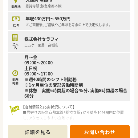
総持寺駅 (阪急京都本線)
勤務地
≪病院概要≫
年収430万円～550万円
◆病床数
※ご面接後、ご経験やご年齢を考慮の上で決定致します。
給与
総病床数:217床
（一般病棟156床、地域包括医療病棟47床、HCU14床）
株式会社セラフィ
法人
エムケー薬局 高槻店
◆診療科目
名
内科, 循環器科, 消化器科, 呼吸器科, 外科, 脳外科, 整形外科, 形成
月～金
外科, 婦人科, 小児科, 眼科, 耳鼻科, 泌尿器科, 皮膚科,総合内科,肝
09：00～20：00
臓内科,糖尿病内分泌内科,腎臓内科,血液内科,乳腺外科,心臓血管
土日祝
外科,救急診療科,集中治療科,麻酔科,病理診断科
09：00～17：00
※週40時間のシフト制勤務
◆薬剤師数
勤務
時間
※1ヶ月単位の変形労働時間制
薬剤師 常勤16名
※休憩 実働6時間超の場合45分、実働8時間超の場合
事務1名、ＳＰＤ（物品物量管理担当者）3名
60分
【店舗情報と応需状況について】
■最寄りの阪急京都本線「総持寺駅」から徒歩10分圏内に位置
し、アクセスしやすい立地です。
■地域の基幹病院から総合科目を応需しており、1日に200枚か
ら300枚の処方箋に対応します。
詳細を見る
お問い合わせ
■薬剤師は常時6名から7名体制と手厚く、チーム一丸となって