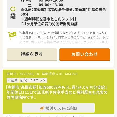
総病床数:217床
土 09：00～13：00
（一般病棟156床、地域包括医療病棟47床、HCU14床）
※休憩：実働6時間超の場合45分、実働8時間超の場合
60分
勤務
◆診療科目
時間
※週40時間を基本としたシフト制
内科, 循環器科, 消化器科, 呼吸器科, 外科, 脳外科, 整形外科, 形成
※1ヶ月単位の変形労働時間制勤務
外科, 婦人科, 小児科, 眼科, 耳鼻科, 泌尿器科, 皮膚科,総合内科,肝
臓内科,糖尿病内分泌内科,腎臓内科,血液内科,乳腺外科,心臓血管
＼年間休日120日以上で残業少なめ／（高槻市エリア担当より）
外科,救急診療科,集中治療科,麻酔科,病理診断科
年間休日120日以上に加え、月平均の残業時間は10.1時間と少な
めです。有休取得実績も年平均11.1日と高く、プライベートを大
◆薬剤師数
切にしながら働けます。
薬剤師 常勤16名
＊------------------------------------------＊
事務1名、ＳＰＤ（物品物量管理担当者）3名
詳細を見る
お問い合わせ
【店舗情報と応需状況について】
■JR東海道本線の高槻駅から徒歩でわずか4分ほどの場所に位
置しており、毎日の電車通勤が非常にスムーズな好立地の店舗で
す。
更新日：
2026/06/18
薬剤師求人ID：
604190
■隣接している高槻病院からの処方箋を中心に受け付けており、
総合病院門前として多種多様な科目を学ぶことが可能です。
正社員
病院・クリニック
■1日あたりの処方箋応需枚数は100枚から150枚と多めです
【高槻市/高槻市駅】年収600万円も可、賞与4.0ヶ月分支給！
が、常時4名から5名の厚い人員体制を配置して対応しています。
年間休日111日で託児所や住宅手当など福利厚生も充実の
急性期病院です。
【想定される業務内容】
■高槻病院から応需する婦人科や小児科、皮膚科、耳鼻科、整形
検討リストに追加
外科、内科などの幅広い科目の調剤および監査業務を行います。
■電子薬歴システムである「GooCo」を使用し、患者様の過去の