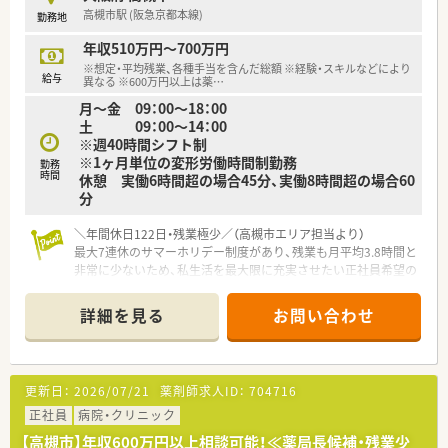
高槻市駅 (阪急京都本線)
勤務地
【職場環境と雰囲気】
■店舗は明るい雰囲気で居心地が良く、無理な遠方への異動もな
年収510万円～700万円
いため、大阪や兵庫のエリア内で腰を落ち着けて長く働けます。
※想定・平均残業、各種手当を含んだ総額 ※経験・スキルなどにより
■経営陣のほとんどが現場を知る薬剤師であるため風通しが良
給与
異なる ※600万円以上は薬
…
く、エリアごとに上席薬剤師を配置しフォロー体制も万全です。
月～金 09：00～18：00
■男性の育児休業取得率が81％と非常に高く、エリア長などの
土 09：00～14：00
役職者も実際に取得しているため子育てへの深い理解がありま
※週40時間シフト制
す。
※1ヶ月単位の変形労働時間制勤務
勤務
時間
休憩 実働6時間超の場合45分、実働8時間超の場合60
分
＼年間休日122日・残業極少／（高槻市エリア担当より）
最大7連休のサマーホリデー制度があり、残業も月平均3.8時間と
非常に少ないため、私生活を最大限に充実させたい正社員希望の
方に最適です。
＊------------------------------------------＊
詳細を見る
お問い合わせ
【店舗情報と応需状況について】
■阪急京都本線の高槻市駅から徒歩で2分という好立地にあり、
悪天候の日でも毎日の通勤にかかる負担が非常に少ない便利な
薬局です。
更新日：
2026/07/21
薬剤師求人ID：
704716
■門前に構える歴史ある大学病院より総合科目の処方箋をメイ
ンに受け付けており、最先端の薬学知識を幅広く吸収できる環境
正社員
病院・クリニック
です。
【高槻市】年収600万円以上相談可能！≪薬局長候補・残業少