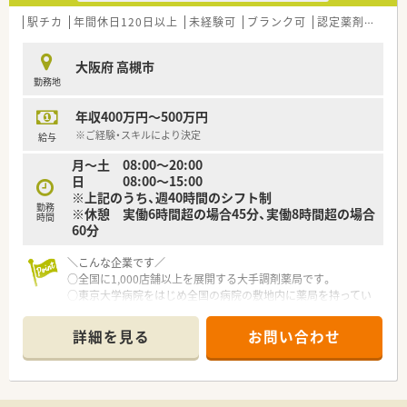
駅チカ
年間休日120日以上
未経験可
ブランク可
認定薬剤師取得支援あり
大阪府 高槻市
勤務地
年収400万円～500万円
※ご経験・スキルにより決定
給与
月〜土 08:00〜20:00
日 08:00〜15:00
※上記のうち、週40時間のシフト制
勤務
※休憩 実働6時間超の場合45分、実働8時間超の場合
時間
60分
＼こんな企業です／
○全国に1,000店舗以上を展開する大手調剤薬局です。
○東京大学病院をはじめ全国の病院の敷地内に薬局を持ってい
ます。
病診薬連携を強化することで、地域にお住いの患者様に高度な医
詳細を見る
お問い合わせ
療の提供を実現しています。
○全店「同一の機械・システム」を採用しており、且つ処方箋の応
需内容が多岐にわたる（敷地内・病院門前・医療モール・CL門前）
ので、スキルUPしたい方にはお勧めもです。