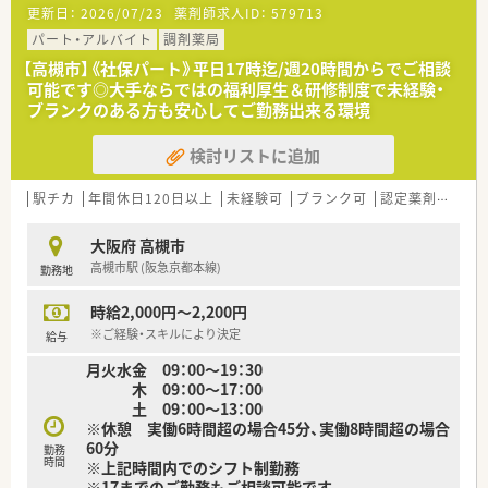
更新日：
2026/07/23
薬剤師求人ID：
579713
■全国に1,000店舗以上を展開する大手調剤薬局です。
■東京大学病院をはじめ全国の病院の敷地内に薬局を持ってい
パート・アルバイト
調剤薬局
ます。
【高槻市】《社保パート》平日17時迄/週20時間からでご相談
病診薬連携を強化することで、地域にお住いの患者様に高度な
可能です◎大手ならではの福利厚生＆研修制度で未経験・
医療の提供を実現しています。
ブランクのある方も安心してご勤務出来る環境
■全店「同一の機械・システム」を採用しており、且つ処方箋の応
需内容が多岐にわたる（敷地内・病院門前・医療モール・CL門前）
検討リストに追加
ので、
スキルUPしたい方にはお勧めです。
■長期就業＆自己研讃を続ける事で給与があがる仕組みになっ
駅チカ
年間休日120日以上
未経験可
ブランク可
認定薬剤師取得支援あり
ており、将来的に高年収も狙う事が出来ます。
■インターネットを使って処方薬の飲み方を遠隔指導する「オン
大阪府 高槻市
ライン服薬指導」、
高槻市駅 (阪急京都本線)
勤務地
今後も病院の「敷地内薬局」の推進、女性客の取り込みを狙う
店舗でデザインの一新。
時給2,000円～2,200円
M&Aによる店舗拡大と業界のリーディングカンパニーとして
成長を続けています。
※ご経験・スキルにより決定
給与
■どの店舗も、最新システムが整っています！
月火水金 09：00～19：30
木 09：00～17：00
≪充実の福利厚生≫
土 09：00～13：00
■「社員第一主義」を掲げている同社では、福利厚生面が手厚く
※休憩 実働6時間超の場合45分、実働8時間超の場合
年間休日120日以上、「連続休暇制度（年に1回、最大9連休を取
60分
得できる制度）」等
勤務
時間
※上記時間内でのシフト制勤務
プライベートも充実出来る様にワークライフバランスを後押
※17までのご勤務もご相談可能です