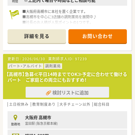
※上記内で曜日や時間などご相談可能
時間
■大阪府高槻市に本社を置く企業です。
■高槻市を中心に3店舗の調剤薬局を展開中♪
■社長のお人柄が人気ポイントの1つです。
詳細を見る
お問い合わせ
更新日：
2026/06/30
薬剤師求人ID：
97239
パート・アルバイト
調剤薬局
【高槻市】急募≪平日14時まででOK≫予定に合わせて働ける
パート ご家庭との両立にもおすすめ！
検討リストに追加
土日祝休み
教育制度あり
大手チェーン以外
総合科目
大阪府 高槻市
富田駅 (阪急京都本線)
勤務地