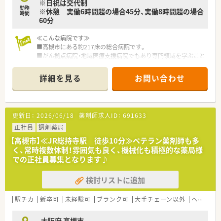
※日祝は交代制
勤務
※休憩 実働6時間超の場合45分、実働8時間超の場合
時間
60分
≪こんな病院です≫
■高槻市にある約217床の総合病院です。
■がん拠点病院・地域医療支援病院でもあり専門領域を学ぶこと
■教育に力を折れている病院です各種勉強会（ＮＳＴ、癌化学療
法、緩和ケア等）を開催しています。
詳細を見る
お問い合わせ
■学薬物療法認定薬剤師、外来がん治療認定薬剤師をはじめとし
た各種認定資格を持った薬剤師も複数名在籍しています。
■調剤、注射混注、病棟業務など、1ヶ月のローテションでシフト
を組んでいますので、急性期病院の業務の多くを早いタイミング
更新日：
2026/06/18
薬剤師求人ID：
691633
で経験できます。病院薬剤師として飛躍の場としておすすめし
ます。
正社員
調剤薬局
【高槻市】≪JR総持寺駅 徒歩10分≫ベテラン薬剤師も多
≪業務内容≫
く、常時複数体制！雰囲気も良く、機械化も積極的な薬局様
■調剤業務（電子カルテシステムに連動した調剤支援システムを
での正社員募集となります♪
導入）
■混注業務（抗がん剤、ＴＰＮ）
検討リストに追加
■製剤業務
■病棟業務（全病棟に薬剤師が常駐）
■チーム医療への参画（がん治療・化学療法委員会、レジメン管理
駅チカ
新卒可
未経験可
ブランク可
大手チェーン以外
ヘルプ体制充実
委員会、緩和ケア委員会、他多数）
■医薬品管理、医薬品情報管理
大阪府 高槻市