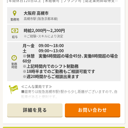
年間休日120日以上
未経験可
ブランク可
認定薬剤師取得支援あり
大阪府 高槻市
高槻市駅 (阪急京都本線)
勤務地
時給2,000円～2,200円
※ご経験・スキルにより決定
給与
月〜金 09:00〜18:00
土 09:00〜13:00
※休憩 実働6時間超の場合45分、実働8時間超の場合
60分
勤務
※上記時間内でのシフト制勤務
時間
※18時半までのご勤務もご相談可能です
※週20時間からご相談出来ます
≪こんな薬局です≫
■最寄りは阪急高槻市駅！駅から少し距離がございますので、自
転車があると便利です。
■総合病院門前で、複数科目を応需。たくさんのご経験を積んで
頂けます。
詳細を見る
お問い合わせ
■薬剤師様は常勤14名とパート4名、事務さんは9名が在籍され
ている店舗です。
≪法人特徴≫