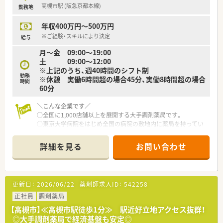
高槻市駅 (阪急京都本線)
勤務地
年収400万円～500万円
※ご経験・スキルにより決定
給与
月〜金 09:00〜19:00
土 09:00〜12:00
※上記のうち、週40時間のシフト制
勤務
※休憩 実働6時間超の場合45分、実働8時間超の場合
時間
60分
＼こんな企業です／
○全国に1,000店舗以上を展開する大手調剤薬局です。
○東京大学病院をはじめ全国の病院の敷地内に薬局を持ってい
ます。
病診薬連携を強化することで、地域にお住いの患者様に高度な医
詳細を見る
お問い合わせ
療の提供を実現しています。
○全店「同一の機械・システム」を採用しており、且つ処方箋の応
需内容が多岐にわたる（敷地内・病院門前・医療モール・CL門前）
ので、スキルUPしたい方にはお勧めもです。
更新日：
2026/06/22
薬剤師求人ID：
542258
○長期就業＆自己研讃を続ける事で給与があがる仕組みになっ
ており、将来的に高年収も狙う事が出来ます。
正社員
調剤薬局
○インターネットを使って処方薬の飲み方を遠隔指導する「オン
【高槻市】≪高槻市駅徒歩1分≫ 駅近好立地アクセス抜群！
ライン服薬指導」、今後も病院の「敷地内薬局」の推進、女性客の
◎大手調剤薬局で経済基盤も安定◎
取り込みを狙う店舗でデザインの一新。