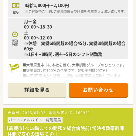
ており、将来的に高年収も狙う事が出来ます。
■監査システムやコンプライアンス研修など、働く従業員の方た
時給1,800円～2,100円
○インターネットを使って処方薬の飲み方を遠隔指導する「オン
ちが安心して業務できるようなサポートが整っています。
ライン服薬指導」、
※ご経験やご年齢、ご勤務の曜日や時間を考慮のうえ決定致します。
給与
今後も病院の「敷地内薬局」の推進、女性客の取り込みを狙う
月～金
店舗でデザインの一新。
09：00～18：30
M&Aによる店舗拡大と業界のリーディングカンパニーとして
土
成長を続けています。
09：00～12：00
○どの店舗も、最新システムが整っています！
勤務
※休憩 実働6時間超の場合45分、実働8時間超の場合
時間
60分
＼研修制度／
※1日4～8時間、週4～5日のシフト制勤務
○各種研修制度充実！（入社時研修、新任薬局長研修、薬局長研
修、マネージャー研修、
■大阪府豊中市に本社を置く、大手調剤グループのひとつです。
認定薬剤師取得支援制度、各種学会参加、大学院奨学資金制
■従業員数、約700名の企業です。（内：薬剤師297名）
度、他）
■中国/四国地方～近畿に、複数の調剤薬局を展開しています。
海外研修を含めて50種類以上の研修プログラムで社員の成長
をサポートしてくれます。
〇個別の教育プログラムによってスキルアップをサポート！
詳細を見る
お問い合わせ
新入社員研修、フォローアップ研修、マネジメント研修と段階
を追って
5年の教育プログラムを実施しています。
更新日：
2026/07/02
薬剤師求人ID：
169921
＼福利厚生／
パート・アルバイト
調剤薬局
〇「社員第一主義」を掲げている同社では、福利厚生面が手厚く
年間休日120日以上、「連続休暇制度（年に1回、最大9連休を取
【高槻市】≪18時までの勤務≫総合病院前！常時複数薬剤師
得できる制度）」等
体制で安心の環境です◎