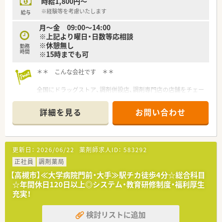
時給1,800円～
※経験等を考慮いたします
給与
月～金 09:00～14:00
※上記より曜日・日数等応相談
※休憩無し
勤務
時間
※15時までも可
＊＊ こんな会社です ＊＊
全国にドラッグストア、調剤併設店、調剤専門店の店舗をチェー
ン展開しております。
詳細を見る
お問い合わせ
研修プログラムも充実してますので、経験が浅い方でも安心して
ご就業が可能です
認定実務実習指導薬剤師資格の取得支援あり！
更新日：
2026/06/22
薬剤師求人ID：
583292
（取得費用会社負担）
正社員
調剤薬局
【高槻市】≪大学病院門前・大手≫駅チカ徒歩4分☆総合科目
☆年間休日120日以上◎システム・教育研修制度・福利厚生
充実！
検討リストに追加