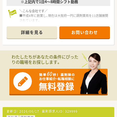
※上記内で1日4～8時間シフト勤務
＼こんな会社です／
■平成4年に創業し、現在は大阪府一円に調剤薬局を11店舗展開
されています。
■展開店舗の6割が病院門前にあることが特徴！スキルアップを
目指せる法人様です♪
詳細を見る
お問い合わせ
～社風～
■人間性を重視した採用方針！
■人間関係は良く定着率も良い企業です。勤続年数20年以上の
方も多数在籍しておられます♪
わたしたちがあなたの条件にぴった
■ご家庭との両立にも理解があり社風！協力体制もバッチリな環
りの職場をお探しします。
境です◎
～休暇制度・研修制度～
■夏季休暇や年末年始休暇しっかり取れます
■年に4回の全体研修等定期的に勉強会を実施
スキルアップはもちろん、勉強会の後のお食事会など横のつなが
りも大事にされています☆
～その他～
■薬剤師様が服薬指導に注力できるようにとの考えの下、監査シ
ステムやロボピック等の設備が整備されています
更新日：
2026/06/17
薬剤師求人ID：
329999
■老人ホームなどの施設や個人宅、在宅医療への取り組みも積極