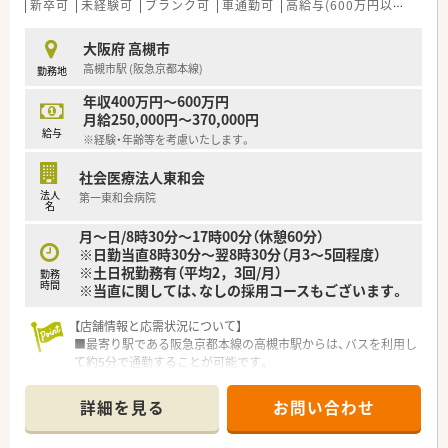
薬歴を確認しながらスピーディーかつ丁寧に記録を入力しま
新卒可
未経験可
ブランク可
車通勤可
高給与(600万円以上)
寮・
す。
■LINEや電話を活用した段階的な服薬フォローに携わり、お薬
大阪府 高槻市
を渡した後も患者様の健康を継続的に支える役割を担います。
高槻市駅 (阪急京都本線)
勤務地
【職場環境と雰囲気】
年収400万円～600万円
■新入社員アンケートの約8割が「薬局の雰囲気の良さ」を入社
月給250,000円～370,000円
理由に挙げており、非常に風通しがよく馴染みやすい店舗です。
給与
※経験・年齢等を考慮いたします。
■在籍する薬剤師は30代前半から40代前半の5名全員が女性で
あり、お互いに助け合いながら和やかに業務をこなしています。
社会医療法人東和会
■子育て世代の薬剤師も多く活躍しており、急な体調不良や家庭
法人
第一東和会病院
の用事の際にもスタッフ間で協力してシフトを調整していま
名
す。
月～日/8時30分～17時00分（休憩60分）
※日勤当直8時30分～翌8時30分（月3～5回程度）
※土日祝勤務有（平均2，3回/月）
勤務
時間
※当直に関しては、なしの採用コースもございます。
【店舗情報と応需状況について】
■最寄り駅である阪急京都本線の高槻市駅からは、バスを利用し
て約5分で通勤することが可能です。
■内科や外科、小児科、婦人科など20科目以上の幅広い診療科か
らの処方を応需しています。
詳細を見る
お問い合わせ
■薬剤師は常勤13名とパート3名が在籍しており、常時9～10名
体制で業務にあたっています。