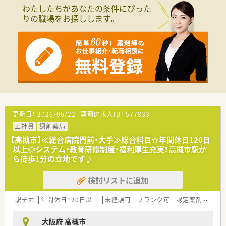
○長期就業＆自己研讃を続ける事で給与があがる仕組みになっ
わたしたちがあなたの条件にぴった
ており、将来的に高年収も狙う事が出来ます。
りの職場をお探しします。
○インターネットを使って処方薬の飲み方を遠隔指導する「オン
ライン服薬指導」、今後も病院の「敷地内薬局」の推進、女性客の
取り込みを狙う店舗でデザインの一新。
M&Aによる店舗拡大と業界のリーディングカンパニーとして成
長を続けています。
○どの店舗も、最新システムが整っています！
＼福利厚生／
〇「社員第一主義」を掲げている同社では、福利厚生面が手厚く
年間休日120日以上、「連続休暇制度（年に1回、最大9連休を取得
できる制度）」等
更新日：
2026/06/22
薬剤師求人ID：
577833
プライベートも充実出来る様にワークライフバランスを後押し
正社員
調剤薬局
してくれる制度が充実しています。
〇社員割引制度、財形貯蓄制度、スポーツジム優待等が受けられ
【高槻市】≪総合病院門前・大手≫総合科目☆年間休日120日
る他、提携の保養施設は全国に40ヵ所あります。
以上◎システム・教育研修制度・福利厚生充実！高槻市駅か
〇産休・育休・時短勤務者2,097人以上等、どれも業界トップクラ
ら徒歩1分の立地です♪
スの実績!
産休、育休取得はもちろんのこと、育児短時間勤務制度を実施
検討リストに追加
育児休業より復帰後、1日最大2時間短縮して勤務できる制度で
す。
駅チカ
年間休日120日以上
未経験可
ブランク可
認定薬剤師取得支援あり
法律では3歳までですが、同社では小学校就学時までの期間利用
可能♪
大阪府 高槻市