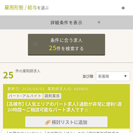
雇用形態 / 給与
を選ぶ
詳細条件を表示
条件に合う求人
25
件を
検索する
25
件の薬剤師求人
並び順
更新日：
2026/08/03
薬剤師求人ID：
600805
パート・アルバイト
調剤薬局
【高槻市】《人気エリアのパート求人》通勤が非常に便利！週
20時間～ご相談可能なパート求人です☆
検討リストに追加