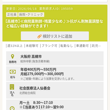
【求人情報について】
更新日：
2026/06/18
薬剤師求人ID：
195059
■長期的に安定してキャリアを形成できる、正社員の薬剤師とし
てご活躍いただきます。
正社員
病院・クリニック
■ご経験や能力を十分に考慮し、年収380万円から最大600万円
【高槻市】≪病院薬剤師・残業少なめ♪≫抗がん剤無菌調整な
の範囲で給与を決定します。
ど幅広い経験ができます！
■住宅手当や退職金制度はもちろん、福利厚生倶楽部など充実し
たサポート体制が整っています。
検討リストに追加
【勤務実態について】
■勤務時間は基本的に月曜日から土曜日の8時30分から17時00
週32h以上
未経験可
ブランク可
転勤なし
車通勤可
託児所あり
分までの日勤体制となっています。
■休日は4週8休のシフト制を採用しており、年間休日は111日で
大阪府 高槻市
プライベートも大切にできます。
総持寺駅 (阪急京都本線)
勤務地
■月に4回から5回程度の当直業務がありますが、ご家庭の事情
などに応じて相談が可能です。
年収400万円～550万円
月給279,000円～300,000円
【想定される業務内容】
給与
※ご経験・年齢により加算を交渉いたします。
■病棟薬剤業務実施加算を取得しており、1つの病棟に2名の担
当薬剤師を配置しています。
社会医療法人仙養会
■抗がん剤やTPNの混注業務、TDM業務など、専門性の高いスキ
法人
北摂総合病院
ルを磨ける業務があります。
名
■ICTやNST、緩和ケアなど様々な医療チームに参加し、多職種
月～土 8:30～17:10
と連携して治療に貢献します。
※【当直あり】17:10～翌9:00