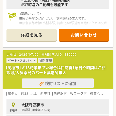
■新人集合研修
※17時迄のご勤務も可能です
⇒新人同士ペアになって服薬指導のロールプレイをしたり、実際
に注射薬等の器具に触れることで、実践的なスキルや知識を身に
<薬局について>
つけます。
■経済基盤の安定した大手調剤薬局の求人です。
■オーベン・ネーベン制
■阪急京都本線「高槻市駅」徒歩1分の駅近好立地！アクセス抜群
⇒新人（ネーベン）に指導役の先輩（オーベン）がマンツーマンで1
の薬局です。
年間指導する制度。
配属店舗内の、なるべく年齢の近い先輩が指導役につきます。
詳細を見る
お問い合わせ
<こんな方にオススメ>
２年目以降は自らがオーベンとなって後輩を育てながら、学んだ
■17時までのご勤務を叶えたい方
知識を復習します。
■軽量科目メインで落ち着いた環境で働きたいかた
■15ステップアップ研修
■大手調剤薬局の安定した経済基盤で、腰を据えて長く勤務した
⇒薬学知識や店舗管理知識を5年間で段階的に学んでいくe-
更新日：
2026/07/02
薬剤師求人ID：
330000
い方
Learning研修。
パート・アルバイト
調剤薬局
疾患や薬剤の基礎知識、主要医薬品300品目マスターから始ま
＼こんな企業です／
り、在宅医療やOTC、管理者としての知識まで、幅広いカリキュ
【高槻市】≪18時半まで≫総合科目応需！曜日や時間はご相
○全国に1,000店舗以上を展開する大手調剤薬局です。
ラムを継続的に学んでいきます。
談可/人気薬局のパート薬剤師求人
○東京大学病院をはじめ全国の病院の敷地内に薬局を持ってい
ます。
≪システム化が進んでいます！≫
検討リストに追加
病診薬連携を強化することで、地域にお住いの患者様に高度な
■業務効率化の為、自社開発をした全店舗共通の調剤システムを
医療の提供を実現しています。
導入しています。
○全店「同一の機械・システム」を採用しており、且つ処方箋の応
駅チカ
最新の情報や現場で働く薬剤師の声をもとに随時更新していま
週32h以上
新卒可
未経験可
Ｗワーク可
残業なし(ほぼなし含む)
需内容が多岐にわたる（敷地内・病院門前・医療モール・CL門前）
す！
ので、
■調剤機器に関しましても、応需している処方箋の傾向に合わせ
大阪府 高槻市
スキルUPしたい方にはお勧めもです。
て薬局ごとに必要な調剤機器の積極的な導入をおこなっていま
高槻駅 (JR東海道本線)
勤務地
○長期就業＆自己研讃を続ける事で給与があがる仕組みになっ
す。