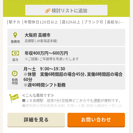
需内容が多岐にわたる（敷地内・病院門前・医療モール・CL門前）
■大手ならではの教育研修制度＆資格取得支援体制で安心して
ので、
働きたい方
検討リストに追加
スキルUPしたい方にはお勧めです。
■総合科目でご経験を積みたい方！
■長期就業＆自己研讃を続ける事で給与があがる仕組みになっ
ており、将来的に高年収も狙う事が出来ます。
駅チカ
年間休日120日以上
週32h以上
ブランク可
高給与(600万円以上)
■インターネットを使って処方薬の飲み方を遠隔指導する「オン
ライン服薬指導」、
大阪府 高槻市
今後も病院の「敷地内薬局」の推進、女性客の取り込みを狙う
高槻駅 (JR東海道本線)
勤務地
店舗でデザインの一新。
M&Aによる店舗拡大と業界のリーディングカンパニーとして
年収400万円～600万円
成長を続けています。
■どの店舗も、最新システムが整っています！
※ご経験・ご年齢等を考慮いたします
給与
月～土 9：00～19：30
≪充実の福利厚生≫
※休憩 実働6時間超の場合45分、実働8時間超の場合
■「社員第一主義」を掲げている同社では、福利厚生面が手厚く
60分
勤務
年間休日120日以上、「連続休暇制度（年に1回、最大9連休を取
時間
※週40時間シフト勤務
得できる制度）」等
プライベートも充実出来る様にワークライフバランスを後押
≪こんな薬局です≫
ししてくれる制度が充実しています。
■ＪＲ高槻駅 徒歩7分！京阪神どこからでも通勤が便利です。
■社員割引制度、財形貯蓄制度、スポーツジム優待等が受けられ
■薬剤師は常時複数名体制、手厚い人数・最新の機械化と安心の
る他、
勤務体制！
提携の保養施設は全国に40ヵ所あります。
■耳鼻科・皮膚科・眼科・脳神経外科の複数クリニックから処方箋
■産休・育休・時短勤務者2,000人以上等、どれも業界トップクラ
詳細を見る
お問い合わせ
を応需。駅前の為面対応もございます。
スの実績!
■オンライン服薬指導も行っており、患者様のニーズに合わせて
産休、育休取得はもちろんのこと、育児短時間勤務制度を実施
対応しています！