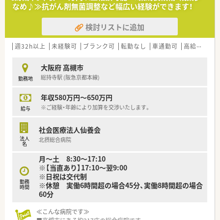
■1日あたりの処方箋応需枚数は平均120枚ほどですが、常時5名
なめ♪≫抗がん剤無菌調整など幅広い経験ができます！
から6名体制の手厚い薬剤師を配置して無理なく運営していま
す。
検討リストに追加
【想定される業務内容】
■大学病院から届く総合科目の処方箋に基づき、全店に標準導入
週32h以上
未経験可
ブランク可
転勤なし
車通勤可
高給与(600万円以上)
されているシステムを活用して安全な調剤や監査の実務全般を
行います。
大阪府 高槻市
■お薬の提供だけでなく、自社開発のサプリメントや健康食品の
総持寺駅 (阪急京都本線)
勤務地
カウンセリング販売を通じ、未病や予防の観点から患者様を支え
ます。
年収580万円～650万円
■薬局長への就任後は、店舗ごとの独立採算制に基づいた予算の
管理や、他職種スタッフの配置調整などの薬局管理業務も学びま
※ご経験・年齢により加算を交渉いたします。
給与
す。
社会医療法人仙養会
【職場環境と雰囲気】
法人
北摂総合病院
■店舗には常勤薬剤師5名とパート薬剤師2名が在籍しており、
名
ワンオペになる時間帯を一切排除した複数名体制で調剤を行っ
月～土 8:30～17:10
ています。
※【当直あり】17:10～翌9:00
■薬剤師の2倍程度にのぼる手厚い店舗スタッフ（テクニシャン
※日祝は交代制
や事務など）を配置しており、薬剤師が専門業務に集中できる職
勤務
※休憩 実働6時間超の場合45分、実働8時間超の場合
場です。
時間
60分
■経営陣のほとんどが薬剤師のため現場に対する理解が極めて
深く、エリアごとに現場のスペシャリストである上席薬剤師が常
≪こんな病院です≫
駐しています。