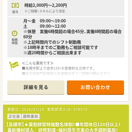
成長を続けています。
時給2,000円～2,200円
■どの店舗も、最新システムが整っています！
※ご経験・スキルにより決定
給与
≪充実の福利厚生≫
月〜金 09:00〜19:00
■「社員第一主義」を掲げている同社では、福利厚生面が手厚く
土 09:00〜12:00
年間休日120日以上、「連続休暇制度（年に1回、最大9連休を取
※休憩 実働6時間超の場合45分、実働8時間超の場合
得できる制度）」等
60分
プライベートも充実出来る様にワークライフバランスを後押
勤務
※上記時間内でのシフト制勤務
ししてくれる制度が充実しています。
時間
※18時半までのご勤務もご相談可能です
■社員割引制度、財形貯蓄制度、スポーツジム優待等が受けられ
※週20時間からご相談出来ます
る他、
提携の保養施設は全国に40ヵ所あります。
≪こんな薬局です≫
■産休・育休・時短勤務者2,000人以上等、どれも業界トップクラ
■高槻市駅より徒歩1分！大変便利な立地です。
スの実績!
■総合病院門前薬局の為複数科目でご経験が積めます◎
産休、育休取得はもちろんのこと、育児短時間勤務制度を実施
■処方箋枚数：60～80枚/日 薬剤師常時：3名体制で安心の環境
育児休業より復帰後、1日最大2時間短縮して勤務できる制度
です！
です。
詳細を見る
お問い合わせ
法律では3歳までですが、同社では小学校就学時までの期間利
≪法人特徴≫
用可能♪
■全国に1,000店舗以上を展開する大手調剤薬局です。
■転居を伴う異動のある採用枠もありますが(転居を伴わない採
■東京大学病院をはじめ全国の病院の敷地内に薬局を持ってい
用も可)
更新日：
2026/07/23
薬剤師求人ID：
579570
ます。
帰省旅費（年2回5万円まで）と帰省休暇（連続4日間）を受けら
病診薬連携を強化することで、地域にお住いの患者様に高度な
正社員
調剤薬局
れます。
医療の提供を実現しています。
【高槻市】★薬剤師常時複数名体制！■年間休日120日以上！
■全店「同一の機械・システム」を採用しており、且つ処方箋の応
≪こんな方におすすめです≫
最新機材導入 研修制度・福利厚生充実の大手調剤薬局！