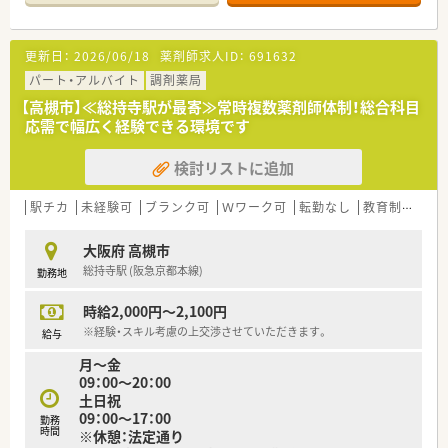
質の高い医療提供を目指しています。
【募集背景と求める人物像について】
更新日：
2026/06/18
薬剤師求人ID：
691632
■地域医療の拠点として、より質の高いサービスを提供していく
ための体制強化に伴う増員募集です。
パート・アルバイト
調剤薬局
■法人の理念である「慈愛の心」に共感し、チームワークを大切
【高槻市】≪総持寺駅が最寄≫常時複数薬剤師体制！総合科目
にしながら働ける方を求めています。
応需で幅広く経験できる環境です
■多忙な環境下でも向上心を持ち、正確かつ迅速に業務を遂行で
きる方を歓迎いたします。
検討リストに追加
【法人特徴について】
■大阪府内に11店舗の調剤薬局を展開しており、そのうち6割が
駅チカ
未経験可
ブランク可
Ｗワーク可
転勤なし
教育制度あり
専門性の高い病院門前です。
■「慈愛の心」を最も大切なテーマとして掲げ、患者様への気配
大阪府 高槻市
りや心配りを大切にしています。
総持寺駅 (阪急京都本線)
勤務地
■人間性を重視した採用方針が浸透しており、勤続20年以上の
社員も在籍する高い定着率が自慢です。
時給2,000円～2,100円
【求人情報について】
※経験・スキル考慮の上交渉させていただきます。
給与
■これまでのご経験やスキルを十分に考慮し、年収430万円から
月～金
550万円の範囲で優遇します。
09：00～20：00
■年間で合計4.5ヶ月分の支給実績がある賞与制度があり、日々
土日祝
の頑張りが正当に評価されます。
09：00～17：00
勤務
■年間休日は117日を確保しており、週休2日制でプライベート
時間
※休憩：法定通り
との両立がしやすい環境です。