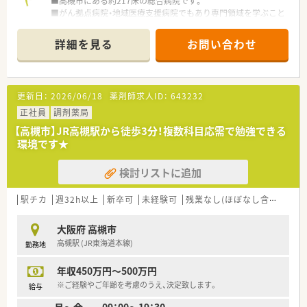
■高槻市にある約217床の総合病院です。
■がん拠点病院・地域医療支援病院でもあり専門領域を学ぶこと
■教育に力を折れている病院です各種勉強会（ＮＳＴ、癌化学療
法、緩和ケア等）を開催しています。
詳細を見る
お問い合わせ
■学薬物療法認定薬剤師、外来がん治療認定薬剤師をはじめとし
た各種認定資格を持った薬剤師も複数名在籍しています。
■調剤、注射混注、病棟業務など、1ヶ月のローテションでシフト
を組んでいますので、急性期病院の業務の多くを早いタイミング
更新日：
2026/06/18
薬剤師求人ID：
643232
で経験できます。病院薬剤師として飛躍の場としておすすめし
ます。
正社員
調剤薬局
【高槻市】JR高槻駅から徒歩3分！複数科目応需で勉強できる
≪業務内容≫
環境です★
■調剤業務（電子カルテシステムに連動した調剤支援システムを
導入）
検討リストに追加
■混注業務（抗がん剤、ＴＰＮ）
■製剤業務
■病棟業務（全病棟に薬剤師が常駐）
駅チカ
週32h以上
新卒可
未経験可
残業なし(ほぼなし含む)
シ
■チーム医療への参画（がん治療・化学療法委員会、レジメン管理
委員会、緩和ケア委員会、他多数）
大阪府 高槻市
■医薬品管理、医薬品情報管理
高槻駅 (JR東海道本線)
勤務地
年収450万円～500万円
≪病院概要≫
※ご経験やご年齢を考慮のうえ、決定致します。
給与
◆病床数
月～金 09：00～19：30