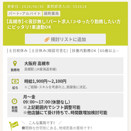
更新日：
2026/06/30
薬剤師求人ID：
552618
パート・アルバイト
調剤薬局
【高槻市】≪夜診無し！パート求人！≫ゆったり勤務したい方
にピッタリ！車通勤OK
検討リストに追加
土日祝休み
土日休み(相談可含む)
扶養内勤務OK
60歳以上可
教育
大阪府 高槻市
高槻駅 (JR東海道本線)
勤務地
時給1,900円～2,100円
※ご経験・スキルを考慮の上、面接後に決定。
給与
月～金
09：00～17：00（休憩なし）
※上記範囲内でシフト調整可能
勤務
時間
※他店舗にて掛け持ちで、時間数増加検討可能
＼ こんな薬局です！ ／
■閑静な住宅街にある、地域密着の薬局です！