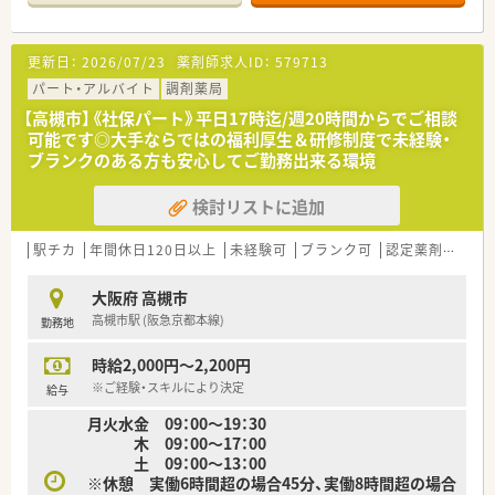
ている店舗です。
≪法人特徴≫
更新日：
2026/07/23
薬剤師求人ID：
579713
■全国に1,000店舗以上を展開する大手調剤薬局です。
■東京大学病院をはじめ全国の病院の敷地内に薬局を持ってい
パート・アルバイト
調剤薬局
ます。
【高槻市】《社保パート》平日17時迄/週20時間からでご相談
病診薬連携を強化することで、地域にお住いの患者様に高度な
可能です◎大手ならではの福利厚生＆研修制度で未経験・
医療の提供を実現しています。
ブランクのある方も安心してご勤務出来る環境
■全店「同一の機械・システム」を採用しており、且つ処方箋の応
需内容が多岐にわたる（敷地内・病院門前・医療モール・CL門前）
検討リストに追加
ので、
スキルUPしたい方にはお勧めです。
■長期就業＆自己研讃を続ける事で給与があがる仕組みになっ
駅チカ
年間休日120日以上
未経験可
ブランク可
認定薬剤師取得支援あり
ており、将来的に高年収も狙う事が出来ます。
■インターネットを使って処方薬の飲み方を遠隔指導する「オン
大阪府 高槻市
ライン服薬指導」、
高槻市駅 (阪急京都本線)
勤務地
今後も病院の「敷地内薬局」の推進、女性客の取り込みを狙う
店舗でデザインの一新。
時給2,000円～2,200円
M&Aによる店舗拡大と業界のリーディングカンパニーとして
成長を続けています。
※ご経験・スキルにより決定
給与
■どの店舗も、最新システムが整っています！
月火水金 09：00～19：30
木 09：00～17：00
≪充実の福利厚生≫
土 09：00～13：00
■「社員第一主義」を掲げている同社では、福利厚生面が手厚く
※休憩 実働6時間超の場合45分、実働8時間超の場合
年間休日120日以上、「連続休暇制度（年に1回、最大9連休を取