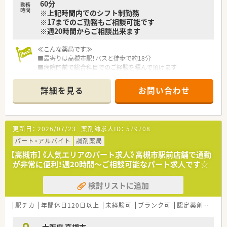
60分
得できる制度）」等
勤務
時間
※上記時間内でのシフト制勤務
プライベートも充実出来る様にワークライフバランスを後押
※17までのご勤務もご相談可能です
ししてくれる制度が充実しています。
※週20時間からご相談出来ます
■社員割引制度、財形貯蓄制度、スポーツジム優待等が受けられ
る他、
≪こんな薬局です≫
提携の保養施設は全国に40ヵ所あります。
■最寄りは高槻市駅！バスと徒歩で約18分
■産休・育休・時短勤務者2,000人以上等、どれも業界トップクラ
■病院門前で総合科目でのご経験を積んで頂けます
スの実績!
■正社員5名、非常勤2名が在籍されています。
産休、育休取得はもちろんのこと、育児短時間勤務制度を実施
育児休業より復帰後、1日最大2時間短縮して勤務できる制度
詳細を見る
お問い合わせ
≪法人特徴≫
です。
■全国に1,000店舗以上を展開する大手調剤薬局です。
法律では3歳までですが、同社では小学校就学時までの期間利
■東京大学病院をはじめ全国の病院の敷地内に薬局を持ってい
用可能♪
ます。
■転居を伴う異動のある採用枠もありますが(転居を伴わない採
更新日：
2026/07/23
薬剤師求人ID：
579708
病診薬連携を強化することで、地域にお住いの患者様に高度な
用も可)
医療の提供を実現しています。
パート・アルバイト
調剤薬局
帰省旅費（年2回5万円まで）と帰省休暇（連続4日間）を受けら
■全店「同一の機械・システム」を採用しており、且つ処方箋の応
れます。
【高槻市】《人気エリアのパート求人》高槻市駅前店舗で通勤
需内容が多岐にわたる（敷地内・病院門前・医療モール・CL門前）
が非常に便利！週20時間～ご相談可能なパート求人です☆
ので、
≪こんな方におすすめです≫
スキルUPしたい方にはお勧めです。
■大手ならではの教育研修制度＆資格取得支援体制で安心して
検討リストに追加
■長期就業＆自己研讃を続ける事で給与があがる仕組みになっ
働きたい方
ており、将来的に高年収も狙う事が出来ます。
■総合科目でご経験を積みたい方！
■インターネットを使って処方薬の飲み方を遠隔指導する「オン
駅チカ
年間休日120日以上
未経験可
ブランク可
認定薬剤師取得支援あり
ライン服薬指導」、
今後も病院の「敷地内薬局」の推進、女性客の取り込みを狙う