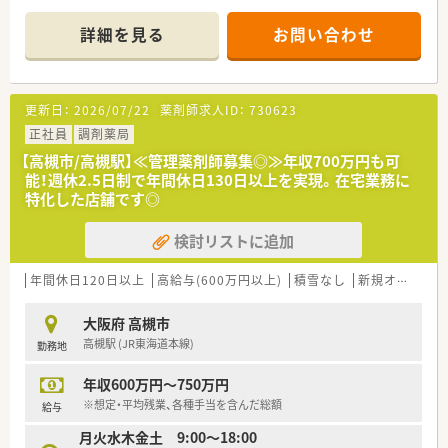
幅広く事業を展開しております。
Learning研修。
■調剤薬局は全国に550店舗以上展開されており、安定した経営
疾患や薬剤の基礎知識、主要医薬品300品目マスターから始ま
詳細を見る
お問い合わせ
基盤がございます！
り、在宅医療やOTC、管理者としての知識まで、幅広いカリキュ
■将来を見据えた薬局経営が特徴的で、健康サポート薬局の届出
ラムを継続的に学んでいきます。
数も全国1位です
≪システム化が進んでいます！≫
更新日：
2026/07/22
薬剤師求人ID：
730623
～～研修制度・キャリアパス～～
■業務効率化の為、自社開発をした全店舗共通の調剤システムを
■独自の研修システムを活用し、効率的かつ効果的なスキルアッ
正社員
調剤薬局
導入しています。
プを支援する制度が整っております
最新の情報や現場で働く薬剤師の声をもとに随時更新していま
【高槻市/高槻駅】≪管理薬剤師募集◎≫年収700万円も可
■カフェテリア研修や社内学術大会などその方が目指す社会人
す！
能！週休2.5日制で年間休日130日以上を実現。在宅業務に
像に合わせた学ぶ環境が充実◎
■調剤機器に関しましても、応需している処方箋の傾向に合わせ
特化した店舗です◎
■大学と提携し、がん･高齢者医療など最新の知識修得をした専
て薬局ごとに必要な調剤機器の積極的な導入をおこなっていま
門性の高い薬剤師様の育成にも注力されています
す。
検討リストに追加
┗がんや糖尿病など疾患別の専門性を高めた専門薬剤師(社内認
■監査システムやコンプライアンス研修など、働く従業員の方た
定制度)としてのキャリアがございます
ちが安心して業務できるようなサポートが整っています。
■現場薬剤師以外にも薬局運営や薬局経営といったマネージャ
年間休日120日以上
高給与(600万円以上)
積雪なし
新規オープン
ーとしてのキャリアも目指せます
■ご希望であれば、人事、教育にも携われることが出来ます
大阪府 高槻市
高槻駅 (JR東海道本線)
勤務地
～～福利厚生・休暇制度～～
■正社員であれば有給は入社時から付与。
年収600万円～750万円
┗連続休暇制度、メモリアル休暇、サポート休暇、ボランティア
休暇などもございます
※想定・平均残業、各種手当を含んだ総額
給与
■連続休暇制度：1年度に最低1回、連続5日間年次有給休暇を取
月火水木金土 9:00～18:00
得する事が可能です。