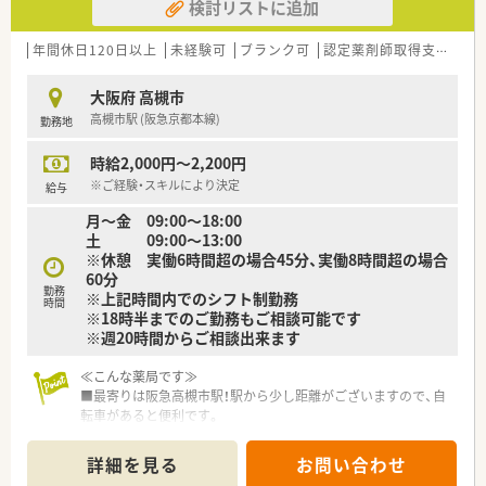
検討リストに追加
年間休日120日以上
未経験可
ブランク可
認定薬剤師取得支援あり
大阪府 高槻市
高槻市駅 (阪急京都本線)
勤務地
時給2,000円～2,200円
※ご経験・スキルにより決定
給与
月〜金 09:00〜18:00
土 09:00〜13:00
※休憩 実働6時間超の場合45分、実働8時間超の場合
60分
勤務
※上記時間内でのシフト制勤務
時間
※18時半までのご勤務もご相談可能です
※週20時間からご相談出来ます
≪こんな薬局です≫
■最寄りは阪急高槻市駅！駅から少し距離がございますので、自
転車があると便利です。
■総合病院門前で、複数科目を応需。たくさんのご経験を積んで
頂けます。
詳細を見る
お問い合わせ
■薬剤師様は常勤14名とパート4名、事務さんは9名が在籍され