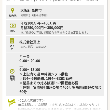
■大阪府内にて調剤薬局4店舗のほか、複数の介護施設を運営し
ており、地域医療と介護の連携を強みとしている法人です。
大阪府 高槻市
■代表自身が現役の薬剤師として現場に立っているため、現場の
高槻駅 (JR東海道本線)
勤務地
課題や意見が経営層にダイレクトに届く風通しの良さがありま
す。
年収300万円～450万円
■「会社に貢献する人材には最高の評価と待遇を」という理念を
月給250,000円～350,000円
掲げており、個人の頑張りがしっかりと還元される仕組みです。
給与
※ご経験やご年齢、前職給与を考慮のうえ決定致します。
株式会社真上
法人
まかみ薬局 大蔵司店
名
月～金
9：00～20：00
土
9：00～13：00
※上記内で週30時間シフト勤務
勤務
※週4～5日勤務、1日4～8時間勤務
時間
※閉局までの対応は週1～2回程度必要
※休憩 実働6時間超の場合45分、実働8時間超の場合
60分
＜こんな店舗です＞
■最寄駅はJR「高槻駅」ですが、名神高速よりも北側となり少し
距離もあるため自家用車通勤が便利です。住宅街の内科、整形外