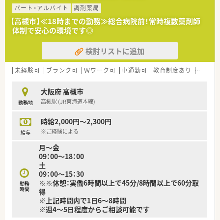
パート・アルバイト
調剤薬局
【高槻市】≪18時までの勤務≫総合病院前！常時複数薬剤師
体制で安心の環境です◎
検討リストに追加
未経験可
ブランク可
Ｗワーク可
車通勤可
教育制度あり
シフト
大阪府 高槻市
高槻駅 (JR東海道本線)
勤務地
時給2,000円～2,300円
※ご経験による
給与
月～金
09：00～18：00
土
09：00～15：30
※※休憩：実働6時間以上で45分/8時間以上で60分取
勤務
時間
得
※上記時間内で1日6～8時間
※週4～5日程度からご相談可能です