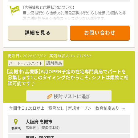
【店舗情報と応需状況について】
■JR高槻駅から徒歩3分、阪急高槻市駅からも徒歩5分圏内と非
常に利便性が高く通勤ストレスが少ない環境です。
■心療内科や精神科をメインに1日平均80枚から90枚の処方箋
を応需しており、深く専門性を磨くことが可能です。
詳細を見る
お問い合わせ
■薬剤師は常勤5名とパート4名の手厚い体制で、1200品目以上
の医薬品を扱いながら安全な調剤を行っています。
【募集背景と求める人物像について】
更新日：
2026/07/02
薬剤師求人ID：
717952
■欠員補充に伴う急募案件のため、地域医療に貢献したい意欲の
ある方を年齢や経験を問わず幅広く募集しています。
パート・アルバイト
調剤薬局
■在宅医療にも注力しているため、施設や居宅への訪問業務に前
【高槻市/高槻駅】6月OPEN予定の在宅専門薬局でパートを
向きに取り組んでいただける方を求めています。
募集します！このタイミングだからこそ、シフトは柔軟に相
■周囲とのコミュニケーションを大切にし、アットホームな職場
談可能です♪
で長く腰を据えて働きたい方に最適な環境です。
検討リストに追加
【法人特徴について】
■大阪府と京都府の北摂・京阪エリアを中心に10店舗以上をド
ミナント展開している安定した経営基盤の会社です。
年間休日120日以上
積雪なし
新規オープン
教育制度あり
シフト
■社長自らが店舗を頻繁に巡回して現場の声を直接拾い上げる
ため、風通しが良く社員を大切にする社風があります。
大阪府 高槻市
■地域密着型のマンツーマン店舗を多く展開しており、患者様の
高槻駅 (JR東海道本線)
勤務地
家族各世代から頼られる薬局作りを推進しています。
年収～650万円