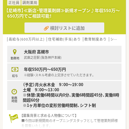
であり、周囲と協力しながら円滑に業務を進められる方を求めて
正社員
調剤薬局
います。
【尼崎市】≪新店・管理薬剤師≫新規オープン♪年収550万～
■実績やスキルも大切ですが何よりもお人柄を重視しており、患
650万円でご相談可能！
者様に対して素直な気持ちで誠実に接することができる方を歓
迎します。
検討リストに追加
■30代前半までの未経験の方や新卒の方も積極的に採用してお
り、新しい環境で一から成長したいという意欲のある方を募集し
ます。
高給与(600万円以上)
住宅補助(手当)あり
教育制度あり
シフト制
【法人特徴について】
大阪府 高槻市
■大阪を中心に近畿圏で約90店舗を展開している地元密着型の
武庫之荘駅 (阪急神戸本線)
勤務地
チェーンで、2025年からは大手グループの一員として安定して
います。
年収550万円～650万円
■クリニック門前や医療モールへの出店をメインとしており、地
域住民の方々の健康を支える「かかりつけ薬局」を目指していま
※経験・スキル考慮の上交渉させていただきます。
給与
す。
（予定）月火水木金 9：00～19：00
■職員一人一人の生活背景を大切にする社風が根付いており、無
土曜 9：00～13：00
理な異動や厳しいノルマが課せられることもなく定着率が高い
※休憩:実働6時間以内0分、実働6時間超45分、実働8時
です。
勤務
間超60分
時間
※1ヶ月単位の変形労働時間制、シフト制
【募集背景と求める人物像について】
■今回は新規開局のオープニングスタッフとして管理薬剤師様
を募集いたします。