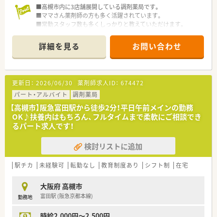
■高槻市内に3店舗展開している調剤薬局です。
■ママさん薬剤師の方も多く活躍されています。
■常勤スタッフ数も多くしっかりと教えていただけます。
詳細を見る
お問い合わせ
更新日：
2026/06/30
薬剤師求人ID：
674472
パート・アルバイト
調剤薬局
【高槻市】阪急富田駅から徒歩2分！平日午前メインの勤務
OK♪扶養内はもちろん、フルタイムまで柔軟にご相談でき
るパート求人です！
検討リストに追加
駅チカ
未経験可
転勤なし
教育制度あり
シフト制
在宅
大阪府 高槻市
富田駅 (阪急京都本線)
勤務地
時給2,000円～2,500円