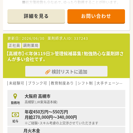
■処方箋枚数も少なめで、ゆったり勤務することが叶います。
■ブランクあり・経験浅い方でもご活躍頂けます。
■門前のクリニックさんは内科・小児科をメインで受けられてい
詳細を見る
お問い合わせ
ます。
更新日：
2026/06/30
薬剤師求人ID：
337243
正社員
調剤薬局
【高槻市】≪年休119日≫管理候補募集！勉強熱心な薬剤師さ
んが多い会社です。
検討リストに追加
未経験可
ブランク可
教育制度あり
シフト制
大手チェーン以外
大阪府 高槻市
高槻駅 (JR東海道本線)
勤務地
年収450万円～550万円
月給270,000円～340,000円
給与
※ご経験・スキル考慮の上交渉させていただきます
月火木金