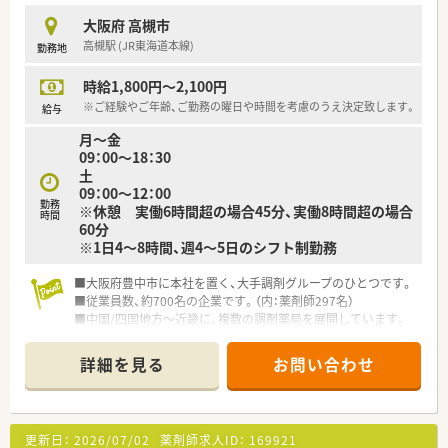
大阪府 高槻市
高槻駅 (JR東海道本線)
勤務地
時給1,800円～2,100円
※ご経験やご年齢、ご勤務の曜日や時間を考慮のうえ決定致します。
給与
月～金
09：00～18：30
土
09：00～12：00
勤務
※休憩 実働6時間超の場合45分、実働8時間超の場合
時間
60分
※1日4～8時間、週4～5日のシフト制勤務
■大阪府豊中市に本社を置く、大手調剤グループのひとつです。
■従業員数、約700名の企業です。（内：薬剤師297名）
■中国/四国地方～近畿に、複数の調剤薬局を展開しています。
詳細を見る
お問い合わせ
更新日：
2026/07/02
薬剤師求人ID：
169921