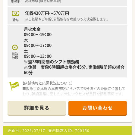
高槻市駅 (阪急京都本線)
勤務地
課題や意見が経営層にダイレクトに届く風通しの良さがありま
す。
＼＼ こんな方にオススメです ／／
年収420万円～570万円
■「会社に貢献する人材には最高の評価と待遇を」という理念を
■福利厚生が充実している企業で長くご勤務したい方！
掲げており、個人の頑張りがしっかりと還元される仕組みです。
※ご経験やご年齢、前職給与を考慮のうえ決定致します。
■子育て支援制度を活用して育児と両立しながら正社員として
給与
ご勤務したい方！
月火水金
■サービス残業無し！1分単位で残業代が支給される環境で働き
09：00～19：00
たい方！
木
■正社員としてバリバリ働きながらもプライベートのお時間も
09：00～17：00
大切にしたい方！
土
■車通勤したい方！
勤務
09：00～13：00
時間
※週38時間制のシフト制勤務
※休憩 実働6時間超の場合45分、実働8時間超の場合
60分
【店舗情報と応需状況について】
■阪急京都本線の高槻市駅からバスで6分ほどの距離に位置して
おり、幹線道路に面した非常にアクセスが良好な調剤薬局です。
■主な応需科目は内科や耳鼻科、整形外科などの多科目となって
おり、1日あたり40枚から50枚前後の処方箋を取り扱います。
詳細を見る
お問い合わせ
■薬剤師は常勤3名と非常勤1名が在籍しており、常時2名から3
名の複数体制を整えているため、安心して実務に取り組めます。
【募集背景と求める人物像について】
更新日：
2026/07/17
薬剤師求人ID：
700150
■近隣医療機関からの処方箋増加に伴う体制強化のための急募