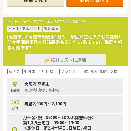
を応需。駅前の為面対応もございます。
スの実績!
■オンライン服薬指導も行っており、患者様のニーズに合わせて
産休、育休取得はもちろんのこと、育児短時間勤務制度を実施
対応しています！
育児休業より復帰後、1日最大2時間短縮して勤務できる制度
■配属先につきましては面接にて適性を含め最終決定いたしま
です。
更新日：
2026/07/23
薬剤師求人ID：
548133
す。
法律では3歳までですが、同社では小学校就学時までの期間利
パート・アルバイト
調剤薬局
用可能♪
■転居を伴う異動のある採用枠もありますが(転居を伴わない採
【高槻市】≪高槻市駅徒歩1分≫ 駅近好立地アクセス抜群！
≪こんな方にオススメです≫
用も可)
◎大手調剤薬局で経済基盤も安定◎17時までのご勤務も相
■調剤薬局の変化に対応し続ける薬局でともに成長をつづけた
帰省旅費（年2回5万円まで）と帰省休暇（連続4日間）を受けら
談可能です！
い方！
れます。
■専門・認定薬剤師取得を活かしたい方！
検討リストに追加
■18時までの正社員をご希望の方！
≪こんな方におすすめです≫
■大手ならではの教育研修制度＆資格取得支援体制で安心して
≪企業の特徴≫
駅チカ
働きたい方
年間休日120日以上
ブランク可
認定薬剤師取得支援あり
■大学病院や総合病院の門前薬局を中心に、全都道府県に約700
■総合科目でご経験を積みたい方！
店舗を展開しています。
大阪府 高槻市
創業以来一貫して真の医薬分業を企業理念として掲げ、医薬分業
高槻市駅 (阪急京都本線)
勤務地
の先駆けとして展開しているような企業です！
■患者様に選ばれる薬局を目指すべく、先進性を持って以下2つ
の機能を主に発揮しています。
時給2,000円～2,100円
◎専門医療機関連携
給与
がん等の専門的な薬学管理に関係機関と連携して対応できる
月～金・祝 09：00～18：00（休憩60分）
◎地域連携
第1,3,5土曜日 09:00～13:00
入退院時の医療機関等との情報連携や、在宅医療等に地域の薬局
※定休日 第2,4土曜日、日曜日、祝日
と連携しながら一元的･継続的に対応できる