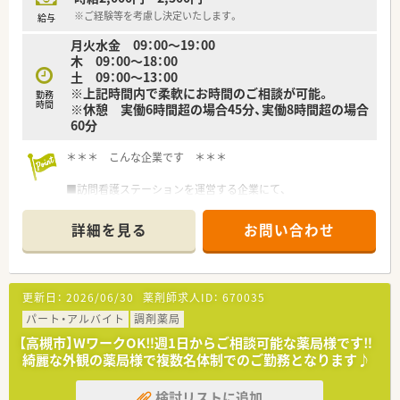
※ご経験等を考慮し決定いたします。
給与
月火水金 09：00～19：00
木 09：00～18：00
土 09：00～13：00
※上記時間内で柔軟にお時間のご相談が可能。
勤務
時間
※休憩 実働6時間超の場合45分、実働8時間超の場合
60分
＊＊＊ こんな企業です ＊＊＊
■訪問看護ステーションを運営する企業にて、
運営制度をあげることを目的に、看護・介護の現場社員ととも
に在宅医療に注力すべく立ち上げられた薬局です。
詳細を見る
お問い合わせ
■現在は総合病院門前の処方箋も受け付けていますが、将来的に
は在宅メインの薬局として、往診同行も積極的に行う予定です。
■大阪府・兵庫県に数店舗展開で大手にはない風通しのよさが魅
力！
更新日：
2026/06/30
薬剤師求人ID：
670035
独立開業を目指す方、薬局経営ノウハウを学びたい方など、学
びの場としてもおすすめしたい企業です。
パート・アルバイト
調剤薬局
■在宅に挑戦したくても、運転が苦手…という方もご相談くださ
【高槻市】WワークOK‼週1日からご相談可能な薬局様です‼
い。
綺麗な外観の薬局様で複数名体制でのご勤務となります♪
社有車にて練習も可能です。
■社内では有休消化率80％、産育休復帰率も100％とスタッフが
検討リストに追加
働きやすい環境です。