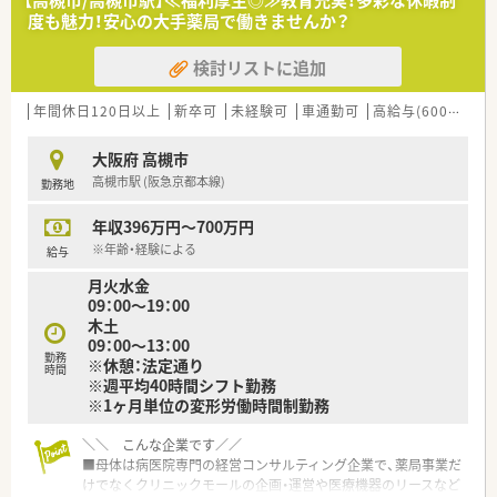
【高槻市/高槻市駅】≪福利厚生◎≫教育充実！多彩な休暇制
■大学病院や総合病院の門前薬局を中心に、全都道府県に約700
年間休日120日以上、「連続休暇制度（年に1回、最大9連休を取
度も魅力！安心の大手薬局で働きませんか？
店舗を展開しています。
得できる制度）」等
創業以来一貫して真の医薬分業を企業理念として掲げ、医薬分業
プライベートも充実出来る様にワークライフバランスを後押
検討リストに追加
の先駆けとして展開しているような企業です！
ししてくれる制度が充実しています。
■患者様に選ばれる薬局を目指すべく、先進性を持って以下2つ
〇社員割引制度、財形貯蓄制度、スポーツジム優待等が受けられ
の機能を主に発揮しています。
年間休日120日以上
新卒可
未経験可
車通勤可
高給与(600万円以上)
る他、
◎専門医療機関連携
提携の保養施設は全国に40ヵ所あります。
がん等の専門的な薬学管理に関係機関と連携して対応できる
〇産休・育休・時短勤務者2,097人以上等、どれも業界トップクラ
大阪府 高槻市
◎地域連携
スの実績!
高槻市駅 (阪急京都本線)
勤務地
入退院時の医療機関等との情報連携や、在宅医療等に地域の薬局
産休、育休取得はもちろんのこと、育児短時間勤務制度を実施
と連携しながら一元的･継続的に対応できる
育児休業より復帰後、1日最大2時間短縮して勤務できる制度
年収396万円～700万円
です。
≪研修体制が非常に整っています！≫
※年齢・経験による
法律では3歳までですが、同社では小学校就学時までの期間利
給与
■新人集合研修
用可能♪
月火水金
⇒新人同士ペアになって服薬指導のロールプレイをしたり、実際
〇転居を伴う異動のある採用枠もありますが(転居を伴わない採
09：00～19：00
に注射薬等の器具に触れることで、実践的なスキルや知識を身に
用も可)
木土
つけます。
帰省旅費（年2回5万円まで）と帰省休暇（連続4日間）を受けら
09：00～13：00
■オーベン・ネーベン制
れます。
勤務
※休憩：法定通り
⇒新人（ネーベン）に指導役の先輩（オーベン）がマンツーマンで1
時間
※週平均40時間シフト勤務
年間指導する制度。
※1ヶ月単位の変形労働時間制勤務
配属店舗内の、なるべく年齢の近い先輩が指導役につきます。
２年目以降は自らがオーベンとなって後輩を育てながら、学んだ
＼＼ こんな企業です／／
知識を復習します。
■母体は病医院専門の経営コンサルティング企業で、薬局事業だ
■15ステップアップ研修
けでなくクリニックモールの企画・運営や医療機器のリースなど
⇒薬学知識や店舗管理知識を5年間で段階的に学んでいくe-