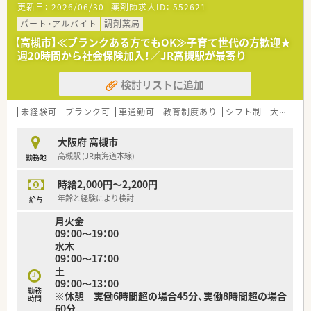
更新日：
2026/06/30
薬剤師求人ID：
552621
す♪
■薬局はとてもキレイで、クリニックと併設しています。
パート・アルバイト
調剤薬局
■主婦パートの方が多く在籍しており、助け合いの雰囲気が魅力
【高槻市】≪ブランクある方でもOK≫子育て世代の方歓迎★
的！
週20時間から社会保険加入！／JR高槻駅が最寄り
・・＊ こんな方に ＊・・
検討リストに追加
■近隣にお住まいの方！
■未経験でもチャレンジをしたい方
■子育てと両立して勤務したい方
未経験可
ブランク可
車通勤可
教育制度あり
シフト制
大手チェーン以外
大阪府 高槻市
高槻駅 (JR東海道本線)
勤務地
時給2,000円～2,200円
年齢と経験により検討
給与
月火金
09：00～19：00
水木
09：00～17：00
土
09：00～13：00
勤務
※休憩 実働6時間超の場合45分、実働8時間超の場合
時間
60分