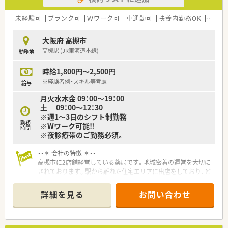
未経験可
ブランク可
Ｗワーク可
車通勤可
扶養内勤務OK
教育制
大阪府 高槻市
高槻駅 (JR東海道本線)
勤務地
時給1,800円～2,500円
※経験者例・スキル等考慮
給与
月火水木金 09：00～19：00
土 09：00～12：30
※週1～3日のシフト制勤務
勤務
※Wワーク可能‼
時間
※夜診療帯のご勤務必須。
・・＊ 会社の特徴 ＊・・
高槻市に2店舗経営している薬局です。地域密着の運営を大切に
されております。駅から離れた住宅エリアに出店をしており、ど
こも地域の患者様がお越しになりやすいように、駐車場完備をし
ていたりします。暖かい雰囲気が魅力な法人様です！
詳細を見る
お問い合わせ
・・＊ 店舗の特徴 ＊・・
■JR「摂津富田」駅からバス10分です。
■管理薬剤師は優しい男性の方で、安心して勤務ができる環境で