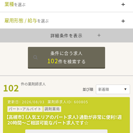
業種
を選ぶ
雇用形態 / 給与
を選ぶ
詳細条件を表示
条件に合う求人
102
件を
検索する
102
件の薬剤師求人
並び順
更新日：
2026/08/03
薬剤師求人ID：
600805
パート・アルバイト
調剤薬局
【高槻市】《人気エリアのパート求人》通勤が非常に便利！週
20時間～ご相談可能なパート求人です☆