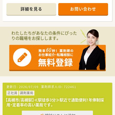
■複数の科目を応需するため、新しい知識の習得に意欲的で、積
極的に学んでいける方を歓迎しています。
詳細を見る
お問い合わせ
■多くの患者様が来局されるため、チームワークを大切にし、円
滑なコミュニケーションが取れる方を求めています。
【求人情報について】
■ご経験に応じて年収600万円まで相談可能で、さらに年2回、約
わたしたちがあなたの条件にぴった
4.5ヶ月分の賞与が支給されます。
りの職場をお探しします。
■年間休日は119日を確保しており、日曜祝日と他1日の週休2日
制で、プライベートの時間も大切にできます。
■充実した住宅手当や家族手当に加えて退職金制度もあり、長期
的に安心して働ける環境が整っています。
【勤務実態について】
■会社全体で業務効率化を進めており、残業時間は月平均10時
間以下と、仕事後の予定も立てやすいです。
■有給休暇の取得率は80%近くと非常に高く、ラウンダー薬剤
師の応援体制も万全で休みが取りやすいです。
■早出と遅出を組み合わせたローテーションシフト制で、全スタ
更新日：
2026/07/09
薬剤師求人ID：
722461
ッフが公平な勤務体系で働いています。
正社員
調剤薬局
【高槻市/高槻駅】≪駅徒歩3分≫駅近で通勤便利！年俸制採
用・定着率の高い薬局です。