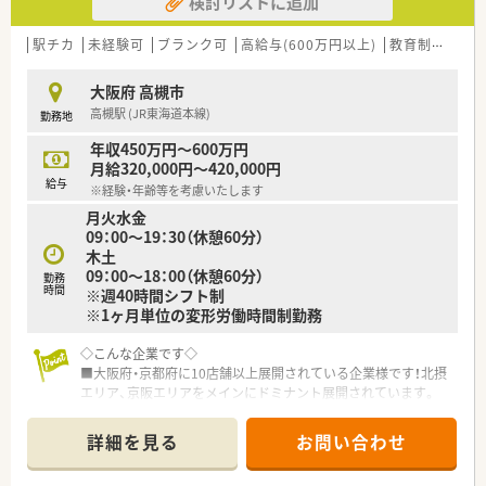
検討リストに追加
駅チカ
未経験可
ブランク可
高給与(600万円以上)
教育制度あり
大阪府 高槻市
高槻駅 (JR東海道本線)
勤務地
年収450万円～600万円
月給320,000円～420,000円
給与
※経験・年齢等を考慮いたします
月火水金
09：00～19：30（休憩60分）
木土
09：00～18：00（休憩60分）
勤務
時間
※週40時間シフト制
※1ヶ月単位の変形労働時間制勤務
◇こんな企業です◇
■大阪府・京都府に10店舗以上展開されている企業様です！北摂
エリア、京阪エリアをメインにドミナント展開されています。
■出店形態はマンツーマン型が多く、患者様のご家族各世代から
処方箋を応需する地域密着型の薬局です♪
詳細を見る
お問い合わせ
■社長様は男性で、いつも店舗をまわっていらっしゃるため現場
へのご理解もあり社員の方をとても大切にされています◎