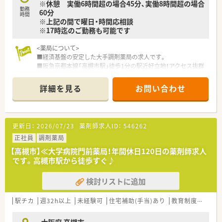
※休憩 実働6時間超の場合45分、実働8時間超の場合
勤務
60分
≪研修体制が非常に整っています！≫
時間
※上記の間で曜日・時間応相談
■新人集合研修
※17時迄のご勤務も可能です
⇒新人同士ペアになって服薬指導のロールプレイをしたり、実際
に注射薬等の器具に触れることで、実践的なスキルや知識を身に
<薬局について>
つけます。
■経済基盤の安定した大手調剤薬局の求人です。
■オーベン・ネーベン制
■阪急京都本線「高槻市駅」徒歩1分の駅近好立地！アクセス抜群
⇒新人（ネーベン）に指導役の先輩（オーベン）がマンツーマンで1
の薬局です。
年間指導する制度。
配属店舗内の、なるべく年齢の近い先輩が指導役につきます。
詳細を見る
お問い合わせ
<こんな方にオススメ>
２年目以降は自らがオーベンとなって後輩を育てながら、学んだ
■17時までのご勤務を叶えたい方
知識を復習します。
■軽量科目メインで落ち着いた環境で働きたいかた
■15ステップアップ研修
■大手調剤薬局の安定した経済基盤で、腰を据えて長く勤務した
⇒薬学知識や店舗管理知識を5年間で段階的に学んでいくe-
更新日：
2026/07/23
薬剤師求人ID：
546262
い方
Learning研修。
正社員
調剤薬局
疾患や薬剤の基礎知識、主要医薬品300品目マスターから始ま
＼こんな企業です／
り、在宅医療やOTC、管理者としての知識まで、幅広いカリキュ
【高槻市】≪大学病院門前薬局！年間休日120日の薬剤師求人
○全国に1,000店舗以上を展開する大手調剤薬局です。
ラムを継続的に学んでいきます。
です。高槻市駅から徒歩すぐ♪
○東京大学病院をはじめ全国の病院の敷地内に薬局を持ってい
ます。
≪システム化が進んでいます！≫
検討リストに追加
病診薬連携を強化することで、地域にお住いの患者様に高度な
■業務効率化の為、自社開発をした全店舗共通の調剤システムを
医療の提供を実現しています。
導入しています。
○全店「同一の機械・システム」を採用しており、且つ処方箋の応
駅チカ
最新の情報や現場で働く薬剤師の声をもとに随時更新していま
週32h以上
未経験可
住宅補助(手当)あり
教育制度あり
需内容が多岐にわたる（敷地内・病院門前・医療モール・CL門前）
す！
ので、
■調剤機器に関しましても、応需している処方箋の傾向に合わせ