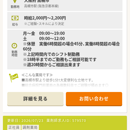
大阪府 高槻市
店舗でデザインの一新。
高槻市駅 (阪急京都本線)
勤務地
M&Aによる店舗拡大と業界のリーディングカンパニーとして
成長を続けています。
時給2,000円～2,200円
■どの店舗も、最新システムが整っています！
※ご経験・スキルにより決定
給与
≪充実の福利厚生≫
月〜金 09:00〜19:00
■「社員第一主義」を掲げている同社では、福利厚生面が手厚く
土 09:00〜12:00
年間休日120日以上、「連続休暇制度（年に1回、最大9連休を取
※休憩 実働6時間超の場合45分、実働8時間超の場合
得できる制度）」等
60分
プライベートも充実出来る様にワークライフバランスを後押
勤務
※上記時間内でのシフト制勤務
ししてくれる制度が充実しています。
時間
※18時半までのご勤務もご相談可能です
■社員割引制度、財形貯蓄制度、スポーツジム優待等が受けられ
※週20時間からご相談出来ます
る他、
提携の保養施設は全国に40ヵ所あります。
≪こんな薬局です≫
■産休・育休・時短勤務者2,000人以上等、どれも業界トップクラ
■高槻市駅より徒歩1分！大変便利な立地です。
スの実績!
■総合病院門前薬局の為複数科目でご経験が積めます◎
産休、育休取得はもちろんのこと、育児短時間勤務制度を実施
■処方箋枚数：60～80枚/日 薬剤師常時：3名体制で安心の環境
育児休業より復帰後、1日最大2時間短縮して勤務できる制度
です！
です。
詳細を見る
お問い合わせ
法律では3歳までですが、同社では小学校就学時までの期間利
≪法人特徴≫
用可能♪
■全国に1,000店舗以上を展開する大手調剤薬局です。
■転居を伴う異動のある採用枠もありますが(転居を伴わない採
■東京大学病院をはじめ全国の病院の敷地内に薬局を持ってい
用も可)
更新日：
2026/07/23
薬剤師求人ID：
579570
ます。
帰省旅費（年2回5万円まで）と帰省休暇（連続4日間）を受けら
病診薬連携を強化することで、地域にお住いの患者様に高度な
正社員
調剤薬局
れます。