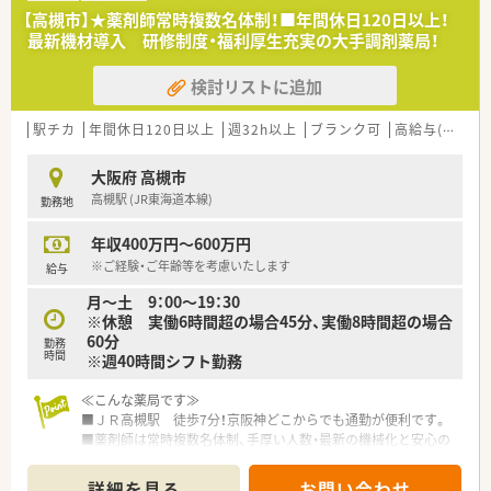
医療の提供を実現しています。
【高槻市】★薬剤師常時複数名体制！■年間休日120日以上！
■全店「同一の機械・システム」を採用しており、且つ処方箋の応
≪こんな方におすすめです≫
最新機材導入 研修制度・福利厚生充実の大手調剤薬局！
需内容が多岐にわたる（敷地内・病院門前・医療モール・CL門前）
■大手ならではの教育研修制度＆資格取得支援体制で安心して
ので、
働きたい方
検討リストに追加
スキルUPしたい方にはお勧めです。
■総合科目でご経験を積みたい方！
■長期就業＆自己研讃を続ける事で給与があがる仕組みになっ
ており、将来的に高年収も狙う事が出来ます。
駅チカ
年間休日120日以上
週32h以上
ブランク可
高給与(600万円以上)
■インターネットを使って処方薬の飲み方を遠隔指導する「オン
ライン服薬指導」、
大阪府 高槻市
今後も病院の「敷地内薬局」の推進、女性客の取り込みを狙う
高槻駅 (JR東海道本線)
勤務地
店舗でデザインの一新。
M&Aによる店舗拡大と業界のリーディングカンパニーとして
年収400万円～600万円
成長を続けています。
■どの店舗も、最新システムが整っています！
※ご経験・ご年齢等を考慮いたします
給与
月～土 9：00～19：30
≪充実の福利厚生≫
※休憩 実働6時間超の場合45分、実働8時間超の場合
■「社員第一主義」を掲げている同社では、福利厚生面が手厚く
60分
勤務
年間休日120日以上、「連続休暇制度（年に1回、最大9連休を取
時間
※週40時間シフト勤務
得できる制度）」等
プライベートも充実出来る様にワークライフバランスを後押
≪こんな薬局です≫
ししてくれる制度が充実しています。
■ＪＲ高槻駅 徒歩7分！京阪神どこからでも通勤が便利です。
■社員割引制度、財形貯蓄制度、スポーツジム優待等が受けられ
■薬剤師は常時複数名体制、手厚い人数・最新の機械化と安心の
る他、
勤務体制！
提携の保養施設は全国に40ヵ所あります。
■耳鼻科・皮膚科・眼科・脳神経外科の複数クリニックから処方箋
■産休・育休・時短勤務者2,000人以上等、どれも業界トップクラ
詳細を見る
お問い合わせ