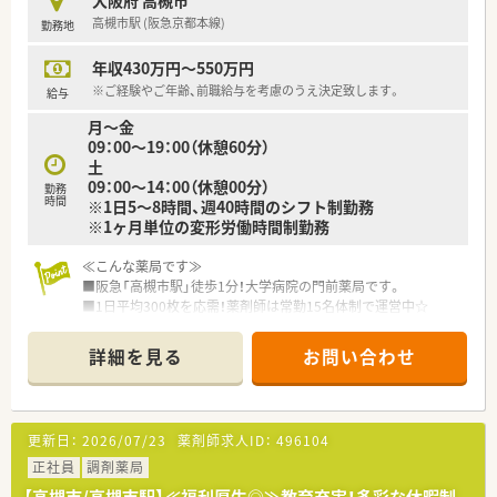
大阪府 高槻市
スキルUPしたい方にはお勧めもです。
て薬局ごとに必要な調剤機器の積極的な導入をおこなっていま
高槻市駅 (阪急京都本線)
勤務地
○長期就業＆自己研讃を続ける事で給与があがる仕組みになっ
す。
ており、将来的に高年収も狙う事が出来ます。
■監査システムやコンプライアンス研修など、働く従業員の方た
年収430万円～550万円
○インターネットを使って処方薬の飲み方を遠隔指導する「オン
ちが安心して業務できるようなサポートが整っています。
ライン服薬指導」、
※ご経験やご年齢、前職給与を考慮のうえ決定致します。
給与
今後も病院の「敷地内薬局」の推進、女性客の取り込みを狙う
月～金
店舗でデザインの一新。
09：00～19：00（休憩60分）
M&Aによる店舗拡大と業界のリーディングカンパニーとして
土
成長を続けています。
09：00～14：00（休憩00分）
勤務
○どの店舗も、最新システムが整っています！
時間
※1日5～8時間、週40時間のシフト制勤務
※1ヶ月単位の変形労働時間制勤務
＼研修制度／
○各種研修制度充実！（入社時研修、新任薬局長研修、薬局長研
≪こんな薬局です≫
修、マネージャー研修、
■阪急「高槻市駅」徒歩1分！大学病院の門前薬局です。
認定薬剤師取得支援制度、各種学会参加、大学院奨学資金制
■1日平均300枚を応需！薬剤師は常勤15名体制で運営中☆
度、他）
■オンライン服薬指導も行っており、患者様のニーズに合わせて
海外研修を含めて50種類以上の研修プログラムで社員の成長
対応しています！
をサポートしてくれます。
詳細を見る
お問い合わせ
〇個別の教育プログラムによってスキルアップをサポート！
≪こんな方にオススメです≫
新入社員研修、フォローアップ研修、マネジメント研修と段階
■調剤薬局の変化に対応し続ける薬局でともに成長をつづけた
を追って
い方！
5年の教育プログラムを実施しています。
更新日：
2026/07/23
薬剤師求人ID：
496104
■専門・認定薬剤師取得を活かしたい方！
正社員
調剤薬局
＼福利厚生／
≪企業の特徴≫
〇「社員第一主義」を掲げている同社では、福利厚生面が手厚く