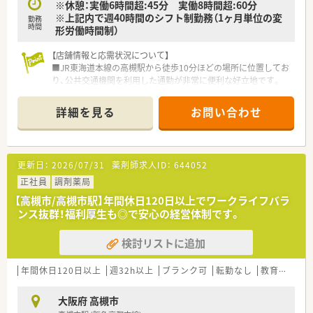
※休憩：実働6時間超:45分 実働8時間超:60分
■確定拠出年金：退職金制度として導入しており、老後の生活に
※上記内で週40時間のシフト制勤務（1ヶ月単位の変
役立てるための年金制度があります。
勤務
時間
形労働時間制）
■長期所得保障保険制度：病気やケガで長期にわたって働けなく
なった場合に保険金が支給されます。
【店舗情報と応需状況について】
■JR東海道本線の高槻駅から徒歩10分ほどの場所に位置してお
～～子育て支援制度～～
り、公共交通機関を利用した通勤が非常に便利な好立地です。
■子育て支援企業として「くるみんマーク」を取得
■在宅専門薬局として居宅および施設への在宅医療に特化して
┗女性はもちろん、男性の育児休暇取得実績があります
おり、外来対応とは異なる専門性の高い応需状況となっていま
■育児休業特別有給休暇：育児休業開始後5日間を特別有給休暇
詳細を見る
お問い合わせ
す。
として給与が支給されます。
■薬剤師は正社員2名とパート1名の計3名が在籍しており、常時
■看護休暇：小学校就学前の子を養育する方は、負傷・病気になっ
2名体制を維持することで無理のない業務運営を行っています。
た子の看護のために取得できます。
■育児時間：生後満1歳に達しない新生児を育てる場合、1日2回、
更新日：
2026/07/31
薬剤師求人ID：
644052
【募集背景と求める人物像について】
1回30分の育児時間を取得できます。
■在宅業務の拡大に伴う組織体制強化のための増員募集であり、
正社員
調剤薬局
■短時間勤務／小学校1年を終了する年の3月31日まで利用可能
現場をリードしていただける経験者の方を急募しております。
です。
【高槻市/高槻市駅】年間休日120日以上でワークライフバラ
■居宅や施設への訪問が中心となるため、普通自動車運転免許を
ンス抜群！福利厚生も◎で安心の経営体制です。
保有し、運転業務をマストで対応できる方を求めています。
＼＼ こんな薬局です ／／
■指示されたことだけでなく、会社への貢献を考えて自ら主体的
■高槻市駅から車で8分。お車通勤を推奨しています！
検討リストに追加
に動ける方であれば、年齢を問わず正当に評価される環境です。
■スーパーマーケット内にある薬局で、お買い物も便利です♪
■待ち時間はお買い物に行かれる方が多いので、時間に余裕を持
【法人特徴について】
年間休日120日以上
って調剤業務にご従事頂けます
週32h以上
ブランク可
転勤なし
教育制度あり
■大阪府内にて調剤薬局4店舗のほか、複数の介護施設を運営し
■月火水金／09：00～19：00、木土／09：00～13：00迄の開局時
ており、地域医療と介護の連携を強みとしている法人です。
間
大阪府 高槻市
■代表自身が現役の薬剤師として現場に立っているため、現場の
■整形外科の処方箋がメインでございます