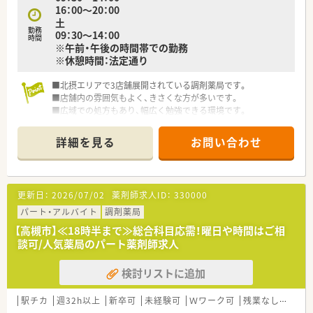
16：00～20：00
しゃる環境で働きたい方
土
■急なお休みでも快く対応いただける環境を望まれている方
勤務
09：30～14：00
■積極的な機械化により効率よく業務ができる職場をイメージ
時間
※午前・午後の時間帯での勤務
されている方
※休憩時間：法定通り
■北摂エリアで3店舗展開されている調剤薬局です。
■店舗内の雰囲気もよく、きさくな方が多いです。
■広域での処方もあり、幅広く勉強できる環境です。
詳細を見る
お問い合わせ
更新日：
2026/07/02
薬剤師求人ID：
330000
パート・アルバイト
調剤薬局
【高槻市】≪18時半まで≫総合科目応需！曜日や時間はご相
談可/人気薬局のパート薬剤師求人
検討リストに追加
駅チカ
週32h以上
新卒可
未経験可
Ｗワーク可
残業なし(ほぼなし含む)