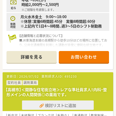
【勤務実態について】
時給2,000円～2,500円
■残業代は1分単位で全額支給される仕組みが整っており、サー
給与
※ご経験を考慮致します。
ビス残業が発生しないため安心して勤務できます。
■有給休暇の取得率は100％を誇っており、ワークライフバラン
月火水木金土 9:00～18:00
スを重視して働きたい方に大変おすすめの職場です。
※休憩：実働6時間超:45分 実働8時間超:60分
勤務
■ラストの勤務時間は20時過ぎ頃となるため、極端に帰宅が遅
※上記内で1日4～8時間、週3～5日のシフト制勤務
時間
くなることがなく生活リズムを維持しやすいです。
【店舗情報と応需状況について】
■JR東海道本線の高槻駅から徒歩10分ほどの場所に位置してお
り、公共交通機関を利用した通勤が非常に便利な好立地です。
■在宅専門薬局として居宅および施設への在宅医療に特化して
おり、外来対応とは異なる専門性の高い応需状況となっていま
詳細を見る
お問い合わせ
す。
■薬剤師は正社員2名とパート1名の計3名が在籍しており、常時
2名体制を維持することで無理のない業務運営を行っています。
更新日：
2026/07/02
薬剤師求人ID：
495230
【募集背景と求める人物像について】
■在宅業務の拡大に伴う組織体制強化のための増員募集であり、
契約社員
調剤薬局
現場をリードしていただける経験者の方を急募しております。
【高槻市】＜閑静な住宅街立地＞レアな準社員求人！内科・整
■居宅や施設への訪問が中心となるため、普通自動車運転免許を
形メインの人間関係◎の薬局です。
保有し、運転業務をマストで対応できる方を求めています。
■指示されたことだけでなく、会社への貢献を考えて自ら主体的
検討リストに追加
に動ける方であれば、年齢を問わず正当に評価される環境です。
【法人特徴について】
新卒可
未経験可
ブランク可
転勤なし
車通勤可
教育制度あり