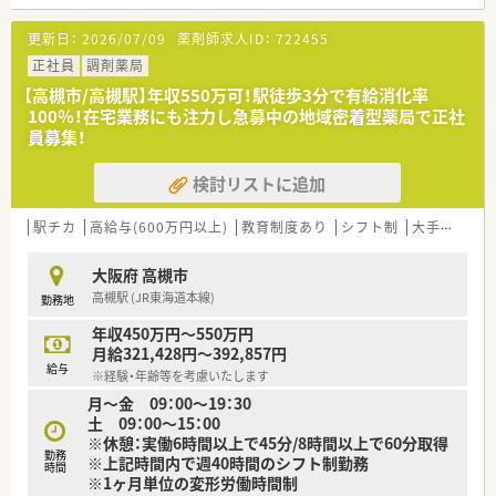
■風通しの良い雰囲気の為、長くお勤めの方が多く定着率が非常
に高いです☆
更新日：
2026/07/09
薬剤師求人ID：
722455
■調剤機器も安全・効率化のために積極的に導入されており、散
剤監査システムは全店導入済みです
正社員
調剤薬局
■幅広い年代の方がご活躍中！様々なライフイベントをご経験さ
【高槻市/高槻駅】年収550万可！駅徒歩3分で有給消化率
れている方も多いため状況に合わせてご理解がある環境です
100％！在宅業務にも注力し急募中の地域密着型薬局で正社
■産休育休の取得はもちろん、育休から復帰される方が多く、そ
員募集！
の後は時短制度を利用してご勤務を継続されています！
■有給休暇も100％取得して頂ける環境です◎
検討リストに追加
■施設在宅業務は全店舗で行っており、往診同行もされています
ので、携わりたい方にもオススメです！
駅チカ
高給与(600万円以上)
教育制度あり
シフト制
大手チェーン以外
◇こんな薬局です◇
■JR高槻駅/阪急高槻市駅どちらも徒歩圏内！交通アクセスが抜
大阪府 高槻市
群です！
高槻駅 (JR東海道本線)
勤務地
■定着率の高い薬局です◎
■在宅業務に積極的に取り組まれている薬局です！
年収450万円～550万円
月給321,428円～392,857円
◇こんな方にオススメ◇
給与
※経験・年齢等を考慮いたします
■電車通勤で毎日便利のご通勤したい方！
月～金 09：00～19：30
■定着率の高い薬局で、長期的なご就業を叶えたい方！
土 09：00～15：00
■在宅業務のご経験を積みたい方！
※休憩：実働6時間以上で45分/8時間以上で60分取得
勤務
※上記時間内で週40時間のシフト制勤務
時間
※1ヶ月単位の変形労働時間制