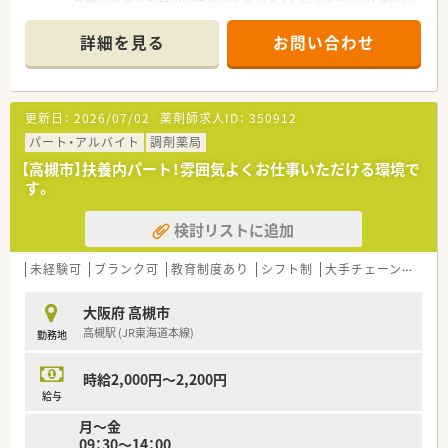
科を主に応需しています。
■生活道路の交差点角にあり、近隣の患者様を中心に地域に根差
詳細を見る
お問い合わせ
して医療を支えています。
■1日の来局数は平均して約50～60名となっており、薬剤師の所
属人数は正社員2名、パート2名で日々の患者様の期待にお応え
すべく対応しています。
更新日：
2026/07/02
薬剤師求人ID：
350912
＜こんな会社です＞
パート・アルバイト
調剤薬局
■大阪府高槻市に本社を置き、高槻市を中心に3店舗の調剤薬局
【高槻市】扶養内パート！雰囲気よくお仕事いただける環境で
を展開中している地元密着企業です。
す。
■3店舗間の距離が近いため、ヘルプ対応などもスムーズで急な
お休みなども対応可能です。
検討リストに追加
■有休消化率ほぼ100％！ゆとりのある人数なので希望休は取得
しやすい環境です。
■社外研修や、eラーニングにも力を入れており、薬剤師様の成
未経験可
ブランク可
教育制度あり
シフト制
大手チェーン以外
長をしっかり支えてくれる薬局です。
■近隣の託児施設とも提携しており、小さいお子様のいらっしゃ
大阪府 高槻市
るママさん薬剤師も安心してご就業頂けます。
高槻駅 (JR東海道本線)
勤務地
■エクシブに加入、全国の保養施設を会員価格で利用できますの
で、ご家族様とのご旅行などにもご利用頂けます。
■ピッキングサポートシステムや自動分包機等を導入しており、
時給2,000円～2,200円
調剤業務の効率化と薬剤師様の負担軽減に努めております。
給与
月～金
＜こんな方にオススメです！＞
09：30～14：00
■同じく育児をしながらお仕事をされている薬剤師様のいらっ