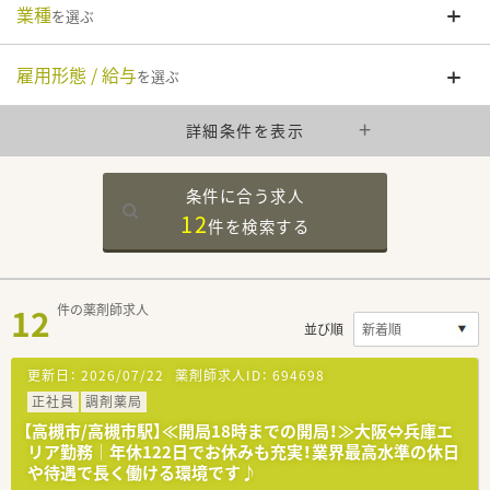
業種
を選ぶ
雇用形態 / 給与
を選ぶ
詳細条件を表示
条件に合う求人
12
件を
検索する
12
件の薬剤師求人
並び順
更新日：
2026/07/22
薬剤師求人ID：
694698
正社員
調剤薬局
【高槻市/高槻市駅】≪開局18時までの開局！≫大阪⇔兵庫エ
リア勤務│年休122日でお休みも充実！業界最高水準の休日
や待遇で長く働ける環境です♪