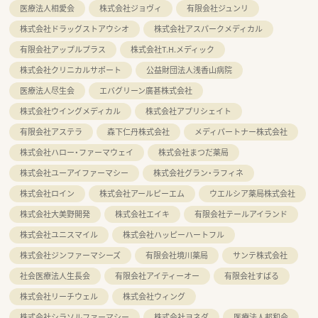
医療法人相愛会
株式会社ジョヴィ
有限会社ジュンリ
株式会社ドラッグストアウシオ
株式会社アスパークメディカル
有限会社アップルプラス
株式会社T.H.メディック
株式会社クリニカルサポート
公益財団法人浅香山病院
医療法人尽生会
エバグリーン廣甚株式会社
株式会社ウイングメディカル
株式会社アプリシェイト
有限会社アステラ
森下仁丹株式会社
メディパートナー株式会社
株式会社ハロー・ファーマウェイ
株式会社まつだ薬局
株式会社ユーアイファーマシー
株式会社グラン・ラフィネ
株式会社ロイン
株式会社アールピーエム
ウエルシア薬局株式会社
株式会社大美野開発
株式会社エイキ
有限会社テールアイランド
株式会社ユニスマイル
株式会社ハッピーハートフル
株式会社ジンファーマシーズ
有限会社境川薬局
サンテ株式会社
社会医療法人生長会
有限会社アイティーオー
有限会社すばる
株式会社リーチウェル
株式会社ウィング
株式会社シラソルファーマシー
株式会社ヨネダ
医療法人邦和会