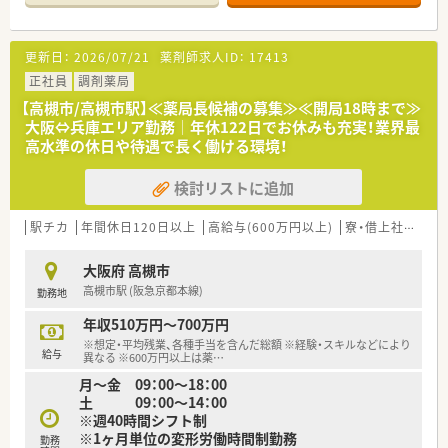
■阪急京都本線の高槻市駅から徒歩2分という、非常にアクセス
が良く日々の通勤が快適な好立地にある調剤薬局です。
■大阪医科大病院の門前に位置しているため、総合科目の多種多
更新日：
2026/07/21
薬剤師求人ID：
17413
様な処方箋を応需しており確実にスキルアップが図れます。
■1日あたりの処方箋応需枚数は約120枚となっており、常時5名
正社員
調剤薬局
から6名の厚い薬剤師体制を配置して業務に取り組んでいます。
【高槻市/高槻市駅】≪薬局長候補の募集≫≪開局18時まで≫
大阪⇔兵庫エリア勤務│年休122日でお休みも充実！業界最
【想定される業務内容】
高水準の休日や待遇で長く働ける環境！
■大学病院からの多岐にわたる処方箋に基づく正確な調剤をは
じめ、二重監査システムを用いた厳格な監査業務を行います。
検討リストに追加
■患者様一人ひとりと丁寧に向き合い、お薬に対する不安や疑問
を解消するためのきめ細やかな服薬指導を担当していただきま
す。
駅チカ
年間休日120日以上
高給与(600万円以上)
寮・借上社宅あり
■店舗に配置された健康機器の案内や、自社開発の化粧品・健康
食品などのアドバイスを通じて未病や予防医療に貢献します。
大阪府 高槻市
高槻市駅 (阪急京都本線)
勤務地
【職場環境と雰囲気】
■店舗は明るい雰囲気で居心地が良く、無理な遠方への異動もな
年収510万円～700万円
いため、大阪や兵庫のエリア内で腰を落ち着けて長く働けます。
※想定・平均残業、各種手当を含んだ総額 ※経験・スキルなどにより
■経営陣のほとんどが現場を知る薬剤師であるため風通しが良
給与
異なる ※600万円以上は薬
…
く、エリアごとに上席薬剤師を配置しフォロー体制も万全です。
月～金 09：00～18：00
■男性の育児休業取得率が81％と非常に高く、エリア長などの
土 09：00～14：00
役職者も実際に取得しているため子育てへの深い理解がありま
※週40時間シフト制
す。
※1ヶ月単位の変形労働時間制勤務
勤務