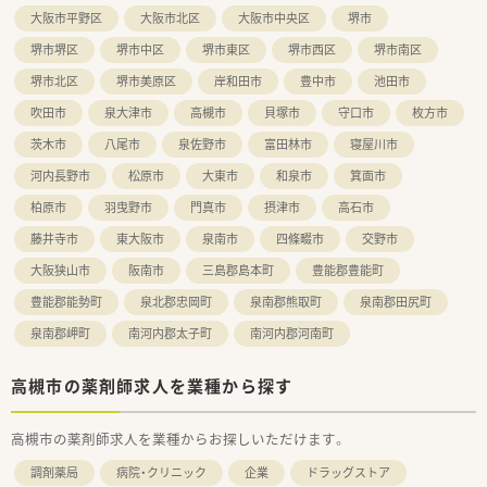
■地域密着型の薬局です。
大阪市平野区
大阪市北区
大阪市中央区
堺市
■長くお勤めの方が多く、40～60代の方がメインで落ち着いた
堺市堺区
堺市中区
堺市東区
堺市西区
堺市南区
環境です。スタッフみんなが長く勤めたいと思っていただける
よう働きやすい職場づくりに力を入れています。
堺市北区
堺市美原区
岸和田市
豊中市
池田市
■正社員でも週30時間や週40時間の時間数が選択でき、ラスト
勤務の回数もご相談可能です。
吹田市
泉大津市
高槻市
貝塚市
守口市
枚方市
■車通勤・バイク通勤・自転車通勤の場合の交通費が大変手厚く、
茨木市
八尾市
泉佐野市
富田林市
寝屋川市
収入面ＵＰも見込めます。
■交通費とは別に任意保険代も半額補助を受けれます。
河内長野市
松原市
大東市
和泉市
箕面市
■再雇用・延長雇用制度があります。最長75歳まで、薬剤師とし
柏原市
羽曳野市
門真市
摂津市
高石市
てご活躍いただけます。
藤井寺市
東大阪市
泉南市
四條畷市
交野市
大阪狭山市
阪南市
三島郡島本町
豊能郡豊能町
豊能郡能勢町
泉北郡忠岡町
泉南郡熊取町
泉南郡田尻町
泉南郡岬町
南河内郡太子町
南河内郡河南町
高槻市の薬剤師求人を業種から探す
高槻市の薬剤師求人を業種からお探しいただけます。
調剤薬局
病院・クリニック
企業
ドラッグストア