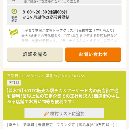
※ご経験・ご就業条件などにより異なる
です。
■日雑レジ業務の負担が大幅に軽減されているため、薬剤師本来
9：00～20：30（休憩60分）
のカウンセリング業務に100％集中できる快適な環境が自慢で
※1ヶ月単位の変形労働制
勤務
す。
時間
■無理な店舗展開による人員ひっ迫が少なく、良い意味でゆとり
を持った人員配置を行っているためギスギス感がございませ
＼子育て支援が業界トップクラス／（高槻市エリア担当より）
ん。
最大3歳までの育休延長や、中学1年生まで使える時短勤務など
手厚い制度が満載です。プラチナくるみんとえるぼし最高位を
W取得しており、抜群の働きやすさを誇ります。
＊------------------------------------------＊
詳細を見る
お問い合わせ
【店舗情報と応需状況について】
■阪急京都本線の高槻市駅から徒歩5分ほどの高槻センター街に
位置しており、非常にアクセスが良くお買い物にも便利な店舗で
す。
更新日：
2026/06/22
薬剤師求人ID：
561759
■調剤業務の取り扱いがないOTC専門店であるため、処方箋の応
需枚数や特定の応需科目を気にすることなく業務に邁進できま
正社員
す。
【茨木市】≪OTC販売≫駅チカ＆アーケード内の商店街で通
■豊富なOTC医薬品や健康食品、サプリメントなどを幅広く取り
勤便利！業界上位の安定企業での正社員求人！商店街の中に
揃えており、地域の健康拠点として機能している店舗環境です。
ある店舗でお買い物等も便利です！
【想定される業務内容】
検討リストに追加
■店舗に来局されるお客様に対して症状を細かくヒアリングし、
売り上げや利益にとらわれない誠実なOTC販売業務を行いま
す。
駅チカ
新卒可
未経験可
ブランク可
高給与(600万円以上)
寮・借