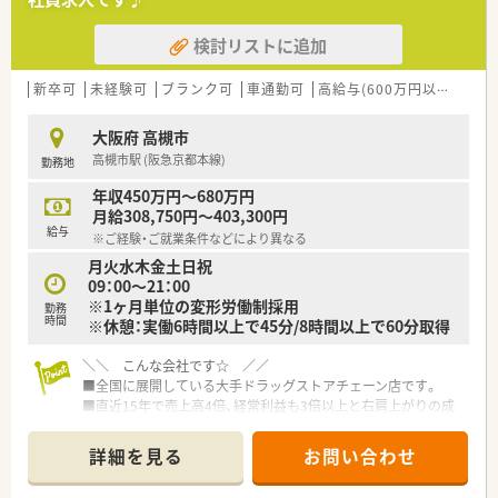
■調剤併設のドラッグストア、病院門前やクリニックモール併
設、駅前型や郊外型店舗など様々な店舗のスタイルが安定・成長・
検討リストに追加
高収益に繋がっています。
■連休の取得も可能！有給休暇についても部署ごとに取得状況を
管理・取得を徹底しています。
新卒可
未経験可
ブランク可
車通勤可
高給与(600万円以上)
寮・
■「社員購買割引制度」もございます。医薬品・化粧品・日用雑貨
などを社員価格での購入が可能です。
大阪府 高槻市
■プラチナくるみんマークも取得しており、子育てをサポートし
高槻市駅 (阪急京都本線)
勤務地
ている企業のため女性の方はもちろん、男性の育休取得者もいる
など男女ともに働きやすい社風です。
年収450万円～680万円
■女性のワーク・ライフ・バランスを推進する優良企業として、厚
月給308,750円～403,300円
生労働省認定の「えるぼしマーク」(最高位である3段階目)を取
給与
※ご経験・ご就業条件などにより異なる
得。
月火水木金土日祝
09：00～21：00
＼＼ こんな業務内容です☆ ／／
※1ヶ月単位の変形労働制採用
■OTC販売のみのお仕事です。調剤業務はございません。
勤務
時間
※休憩：実働6時間以上で45分/8時間以上で60分取得
■OTCカウンセリングや医薬品管理業務・メンテナンス等をお願
いいたします。
＼＼ こんな会社です☆ ／／
■お客様には売り上げや利益にとらわれないカウンセリングを
■全国に展開している大手ドラッグストアチェーン店です。
実施できるよう、時間もしっかり確保されています。
■直近15年で売上高4倍、経常利益も3倍以上と右肩上がりの成
長を続けており、経営面でも安定しています。
＼＼ こんな薬局です☆ ／／
■調剤併設のドラッグストア、病院門前やクリニックモール併
■阪急茨木市駅から徒歩3分圏内♪
詳細を見る
お問い合わせ
設、駅前型や郊外型店舗など様々な店舗のスタイルが安定・成長・
■商店街の中にある店舗です
高収益に繋がっています。