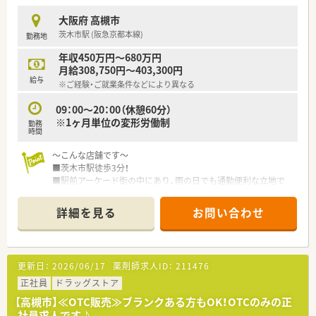
■豊富な第一類医薬品や健康食品、介護用品などの適切な在庫管
理、および店頭ディスプレイのメンテナンス業務を担当します。
大阪府 高槻市
■食事や栄養摂取に関する細やかな相談に応じ、厚生労働省が定
茨木市駅 (阪急京都本線)
勤務地
める「健康サポート薬局」の認定に向けた各種業務を担います。
年収450万円～680万円
【職場環境と雰囲気】
月給308,750円～403,300円
■ドラッグストア業界で唯一、えるぼし最高位とプラチナくるみ
給与
※ご経験・ご就業条件などにより異なる
んの双方の認定を受けており、女性がのびのびと活躍できる職場
です。
09：00～20：00（休憩60分）
■日雑レジ業務の負担が大幅に軽減されているため、薬剤師本来
※1ヶ月単位の変形労働制
勤務
のカウンセリング業務に100％集中できる快適な環境が自慢で
時間
す。
■無理な店舗展開による人員ひっ迫が少なく、良い意味でゆとり
～こんな店舗です～
を持った人員配置を行っているためギスギス感がございませ
■茨木市駅徒歩3分！
ん。
■駅前アーケード街の中にあり、雨の日でも通勤便利な立地で
す。
■関東本社ですが、関西にも事務所がある為、教育・研修等のフ
詳細を見る
お問い合わせ
ォローもバッチリです
■インバウンド需要の高いエリアではない店舗でのOTC薬剤師
補修は貴重です☆
更新日：
2026/06/17
薬剤師求人ID：
211476
＼＼ こんな会社です☆ ／／
■全国に展開している大手ドラッグストアチェーン店です。
正社員
ドラッグストア
■直近15年で売上高4倍、経常利益も3倍以上と右肩上がりの成
【高槻市】≪OTC販売≫ブランクある方もOK！OTCのみの正
長を続けており、経営面でも安定しています。
社員求人です♪