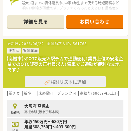
■セルフメディケーションに携わりたい方！
最大3歳までの育休延長や、中学1年生まで使える時短勤務など
■OTC販売のご経験を活かしたい方！
手厚い制度が満載です。プラチナくるみんとえるぼし最高位を
■福利厚生が整っている大手企業で働きたい方！
W取得しており、抜群の働きやすさを誇ります。
＊------------------------------------------＊
詳細を見る
お問い合わせ
【店舗情報と応需状況について】
■阪急京都本線の富田駅から徒歩で2分ほどの非常に好立地な場
所にあり、駅前型店舗として毎日多くのお客様が来局されます。
■調剤業務の取り扱いがないOTC専門店であるため、処方箋の応
更新日：
2026/06/22
薬剤師求人ID：
561763
需枚数や特定の応需科目を気にすることなく業務に邁進できま
す。
正社員
調剤薬局
■豊富なOTC医薬品や健康食品、サプリメントなどを幅広く取り
【高槻市】≪OTC販売≫駅チカで通勤便利！業界上位の安定企
揃えており、地域の健康拠点として機能している店舗環境です。
業でのOTC販売の正社員求人！電車でご通勤が便利な立地
です♪
【想定される業務内容】
■店舗に来局されるお客様に対して症状を細かくヒアリングし、
検討リストに追加
売り上げや利益にとらわれない誠実なOTC販売業務を行いま
す。
■豊富な第一類医薬品や健康食品、介護用品などの適切な在庫管
駅チカ
新卒可
未経験可
ブランク可
高給与(600万円以上)
寮・借
理、および店頭ディスプレイのメンテナンス業務を担当します。
■食事や栄養摂取に関する細やかな相談に応じ、厚生労働省が定
大阪府 高槻市
める「健康サポート薬局」の認定に向けた各種業務を担います。
高槻市駅 (阪急京都本線)
勤務地
【職場環境と雰囲気】
年収450万円～680万円
■ドラッグストア業界で唯一、えるぼし最高位とプラチナくるみ
月給308,750円～403,300円
んの双方の認定を受けており、女性がのびのびと活躍できる職場
給与