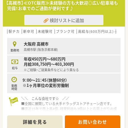
【高槻市】≪OTC販売≫未経験の方も大歓迎◎広い駐車場も
≪こんな医療法人です≫
完備！お車でのご通勤が便利です♪
■昭和46年より急性期医療を基本に地域医療に関わってきてお
り、医療・介護・看護、他施設との連携を取りながら、急性期から
検討リストに追加
在宅まで切れめのない医療を提供しています。
■女性比率が高く、管理職で50パーセント以上・一般で70パーセ
ント以上となっており、女性もしかりと活躍できるフィールドと
駅チカ
新卒可
未経験可
ブランク可
高給与(600万円以上)
寮・借
なっています。
■地域の皆様に信頼され、そして支持される良心的な医療を常に
大阪府 高槻市
意識し、 医療サービスを提供しております。
高槻市駅 (阪急京都本線)
勤務地
≪業務内容≫
年収450万円～680万円
■内服薬・注射剤調剤業務
月給308,750円～403,300円
■病棟薬剤業務、薬剤管理指導業務
給与
※ご経験・ご就業条件などにより異なる
■医薬品情報管理業務
■各種委員会への参加、合同回診
9：00～21：45（休憩60分）
■抗がん剤・高カロリー輸液の混注
※1ヶ月単位の変形労働制
勤務
■各種教室の開催、院内研修会の開催 など
時間
≪おすすめポイント≫
＼＼ こんな会社です☆ ／／
■20代～30代が活躍している職場です
■全国に展開している大手ドラッグストアチェーン店です。
■外部研修の補助制度、院内の勉強会、委員会の参加など幅広く
■直近15年で売上高4倍、経常利益も3倍以上と右肩上がりの成
学べる環境です
長を続けており、経営面でも安定しています。
■病棟業務も積極的に行い、チームの一員として薬剤師が活躍し
■調剤併設のドラッグストア、病院門前やクリニックモール併
詳細を見る
お問い合わせ
ています。
設、駅前型や郊外型店舗など様々な店舗のスタイルが安定・成長・