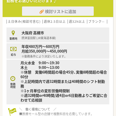
勤務をお選びいただけます♪
■女性のワーク・ライフ・バランスを推進する優良企業として、厚
生労働省認定の「えるぼしマーク」(最高位である3段階目)を取
検討リストに追加
得。
＼＼ こんな業務内容です☆ ／／
土日休み(相談可含む)
週休2.5日以上
週32h以上
ブランク可
転勤
■OTC販売のみのお仕事です。調剤業務はございません。
■OTCカウンセリングや医薬品管理業務・メンテナンス等をお願
大阪府 高槻市
いいたします。
摂津富田駅 (JR東海道本線)
勤務地
■お客様には売り上げや利益にとらわれないカウンセリングを
実施できるよう、時間もしっかり確保されています。
年収480万円～600万円
月給350,000円～450,000円
＼＼ こんな薬局です☆ ／／
給与
※勤務条件により決定いたします。
■阪急上牧駅から徒歩5分圏内♪
月火水金 9:00～19:30
■お車通勤も可能なので通勤が便利です！
木土 9:00～13:00
※休憩 実働6時間超の場合45分、実働8時間超の場合
＼＼ こんな方にオススメです☆ ／／
60分
■セルフメディケーションに携わりたい方！
※上記時間内で週32時間または40時間のシフト制勤
■OTC販売のご経験を活かしたい方！
勤務
務
■福利厚生が整っている大手企業で働きたい方！
時間
※1ヶ月単位の変形労働時間制
※週32時間or40時間/週4日or6日勤務よりご希望に合
わせて応相談
＼ 働く環境について ／
■医療モール型の店舗で複数科目を応需しています。