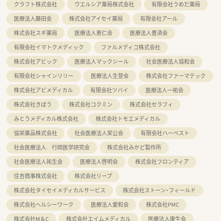
クラフト株式会社
ウエルシア薬局株式会社
有限会社うめだ薬局
医療法人藤田会
株式会社アイセイ薬局
有限会社アール
株式会社スギ薬局
医療法人恵仁会
医療法人豊済会
有限会社イマトクメディック
ファルメディコ株式会社
株式会社アビック
医療法人マックシール
社会医療法人協和会
有限会社シャインリリー
医療法人生登会
株式会社ファーマテック
株式会社アビメディカル
有限会社ツバイ
医療法人一祐会
株式会社きぼう
株式会社コクミン
株式会社セラフィ
みとうメディカル株式会社
株式会社トモエメディカル
協栄薬品株式会社
社会医療法人栄公会
有限会社ハーベスト
社会医療法人 行岡医学研究会
株式会社みかど製作所
社会医療法人祐生会
医療法人啓明会
株式会社フロンティア
住吉商事株式会社
株式会社リープ
株式会社タイセイメディカルサービス
株式会社ストーン・フィールド
株式会社ヘルシーワーク
医療法人愛和会
株式会社PMC
株式会社M＆C
株式会社エイムメディカル
医療法人康生会