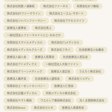
株式会社和歌ノ浦薬局
株式会社ファーネス
有限会社おづ薬局
株式会社EPファーマライン
株式会社エーエム・サポート
株式会社ジャパンファーマシー
株式会社アクセスライフ
医療法人愛賛会
株式会社真上
一般社団法人ファーマメイトにじ・おおさか
有限会社スマイルメディカル
株式会社Y'sメディカル
株式会社メディカルクルーズ
株式会社フタバ
社会医療法人仙養会
医療法人誠人会
医療法人若葉会
社会医療法人若弘会
株式会社アイメディクス
一般社団法人大阪ファイン
株式会社グリーンメディック
医療法人渡辺会
うえろく株式会社
医療法人藤井会
社会医療法人盛和会
株式会社リメディ
有限会社エーゼットカンパニー
医療法人仁悠会
株式会社近畿メディカル
共和メディカル株式会社
有限会社ヤマト薬局
ウエルシア薬局株式会社
白くま調剤株式会社
株式会社Brave
株式会社カルモ
医療法人美喜和会