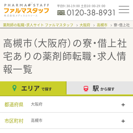
平日9：30-19：00 土日10：00-19：00
薬剤師の転職・求人サイト ファルマスタッフ
大阪府
高槻市
寮・借上社
高槻市（大阪府）の寮・借上社
宅あり
の薬剤師転職・求人情
報一覧
エリア
駅
で探す
から探す
都道府県
大阪府
市区町村
高槻市