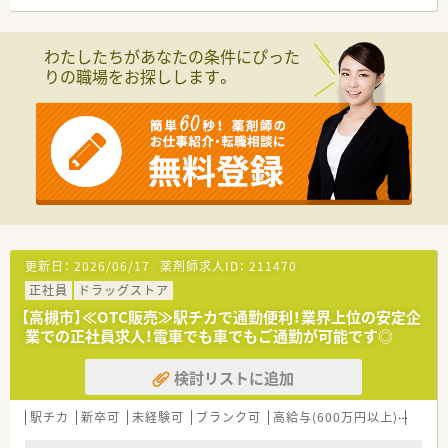
■連休の取得も可能！有給休暇についても部署ごとに取得状況を
＼＼ こんな方にオススメです☆ ／／
管理・取得を徹底しています。
■セルフメディケーションに携わりたい方！
■「社員購買割引制度」もございます。医薬品・化粧品・日用雑貨
■OTC販売のご経験を活かしたい方！
わたしたちがあなたの条件にぴった
などを社員価格での購入が可能です。
■福利厚生が整っている大手企業で働きたい方！
りの職場をお探しします。
■プラチナくるみんマークも取得しており、子育てをサポートし
ている企業のため女性の方はもちろん、男性の育休取得者もいる
など男女ともに働きやすい社風です。
■女性のワーク・ライフ・バランスを推進する優良企業として、厚
生労働省認定の「えるぼしマーク」(最高位である3段階目)を取
得。
＼＼ こんな業務内容です☆ ／／
■OTC販売のみのお仕事です。調剤業務はございません。
■OTCカウンセリングや医薬品管理業務・メンテナンス等をお願
いいたします。
更新日：
2026/06/17
薬剤師求人ID：
211470
■お客様には売り上げや利益にとらわれないカウンセリングを
正社員
ドラッグストア
実施できるよう、時間もしっかり確保されています。
【高槻市】≪OTC販売≫駅チカで通勤便利！業界上位の安定企
＼＼ こんな薬局です☆ ／／
業での正社員求人！電車でも車でもご通勤が可能です◎
■高槻市駅からバスで10分の立地！
■大型ショッピングモール内にある店舗です
検討リストに追加
■ご勤務ついでに便利にお買い物が出来ます☆
■お車通勤もご相談可能です♪
駅チカ
新卒可
未経験可
ブランク可
高給与(600万円以上)
寮・借
＼＼ こんな方にオススメです☆ ／／