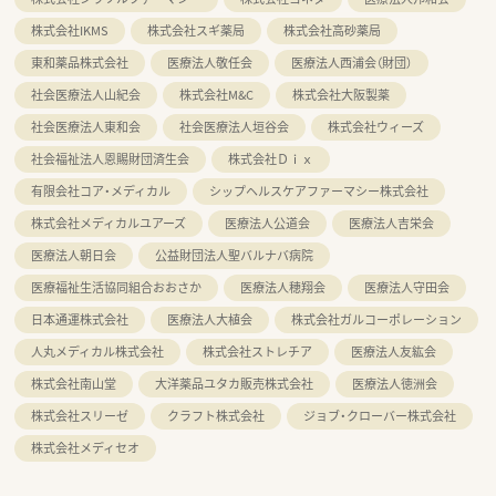
株式会社IKMS
株式会社スギ薬局
株式会社高砂薬局
東和薬品株式会社
医療法人敬任会
医療法人西浦会（財団）
社会医療法人山紀会
株式会社M&C
株式会社大阪製薬
社会医療法人東和会
社会医療法人垣谷会
株式会社ウィーズ
社会福祉法人恩賜財団済生会
株式会社Ｄｉｘ
有限会社コア・メディカル
シップヘルスケアファーマシー株式会社
株式会社メディカルユアーズ
医療法人公道会
医療法人吉栄会
医療法人朝日会
公益財団法人聖バルナバ病院
医療福祉生活協同組合おおさか
医療法人穂翔会
医療法人守田会
日本通運株式会社
医療法人大植会
株式会社ガルコーポレーション
人丸メディカル株式会社
株式会社ストレチア
医療法人友紘会
株式会社南山堂
大洋薬品ユタカ販売株式会社
医療法人徳洲会
株式会社スリーゼ
クラフト株式会社
ジョブ・クローバー株式会社
株式会社メディセオ