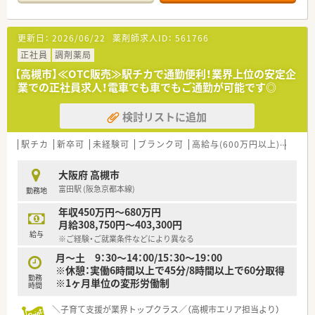
■24ｈの院内保育園や、その他の福利厚生で女性も働きやすい
高収益に繋がっています。
環境整備に努めています。
■連休の取得も可能！有給休暇についても部署ごとに取得状況を
管理・取得を徹底しています。
更新日：
2026/06/22
薬剤師求人ID：
561766
≪病院概要≫
■「社員購買割引制度」もございます。医薬品・化粧品・日用雑貨
などを社員価格での購入が可能です。
正社員
調剤薬局
◆病床数
■プラチナくるみんマークも取得しており、子育てをサポートし
【高槻市】≪OTC販売≫駅チカで通勤便利！業界上位の安定企
総病床数：329床
ている企業のため女性の方はもちろん、男性の育休取得者もいる
業での正社員求人！電車でも車でもご通勤が可能です◎
（一般病床178床、ICU4床、回復期リハビリテーション病床106
など男女ともに働きやすい社風です。
床、地域包括ケア病床41床）
■女性のワーク・ライフ・バランスを推進する優良企業として、厚
検討リストに追加
生労働省認定の「えるぼしマーク」(最高位である3段階目)を取
◆診療科目
得。
内科, 循環器科, 消化器科, 外科, 整形外科, 脳外科, 小児科, 眼科,
駅チカ
新卒可
未経験可
ブランク可
高給与(600万円以上)
寮・借
耳鼻科, 皮膚科, 泌尿器科,脳神経内科,リハビリテーション科,リ
＼＼ こんな業務内容です☆ ／／
ウマチ科,放射線科,麻酔科
■OTC販売のみのお仕事です。調剤業務はございません。
大阪府 高槻市
■OTCカウンセリングや医薬品管理業務・メンテナンス等をお願
富田駅 (阪急京都本線)
勤務地
◆薬剤師数
いいたします。
薬剤師 常勤15名 パート1名
■お客様には売り上げや利益にとらわれないカウンセリングを
年収450万円～680万円
事務3名
実施できるよう、時間もしっかり確保されています。
月給308,750円～403,300円
給与
※ご経験・ご就業条件などにより異なる
＼＼ こんな薬局です☆ ／／
■阪急高槻市駅から車で8分の立地♪
月～土 9：30～14：00/15：30～19：00
■閑静な住宅街にあり、広い駐車場も完備されています
※休憩：実働6時間以上で45分/8時間以上で60分取得
勤務
■お車通勤が便利です！
※1ヶ月単位の変形労働制
時間
＼＼ こんな方にオススメです☆ ／／
＼子育て支援が業界トップクラス／（高槻市エリア担当より）