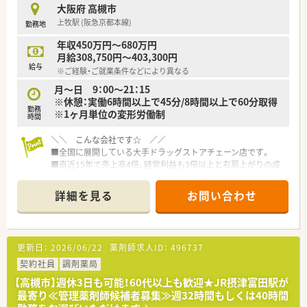
■セルフメディケーションに携わりたい方！
大阪府 高槻市
■OTC販売のご経験を活かしたい方！
上牧駅 (阪急京都本線)
勤務地
■福利厚生が整っている大手企業で働きたい方！
年収450万円～680万円
月給308,750円～403,300円
給与
※ご経験・ご就業条件などにより異なる
月～日 9：00～21：15
※休憩：実働6時間以上で45分/8時間以上で60分取得
勤務
※1ヶ月単位の変形労働制
時間
＼＼ こんな会社です☆ ／／
■全国に展開している大手ドラッグストアチェーン店です。
■直近15年で売上高4倍、経常利益も3倍以上と右肩上がりの成
長を続けており、経営面でも安定しています。
■調剤併設のドラッグストア、病院門前やクリニックモール併
詳細を見る
お問い合わせ
設、駅前型や郊外型店舗など様々な店舗のスタイルが安定・成長・
高収益に繋がっています。
■連休の取得も可能！有給休暇についても部署ごとに取得状況を
管理・取得を徹底しています。
更新日：
2026/06/22
薬剤師求人ID：
496737
■「社員購買割引制度」もございます。医薬品・化粧品・日用雑貨
などを社員価格での購入が可能です。
契約社員
調剤薬局
■プラチナくるみんマークも取得しており、子育てをサポートし
【高槻市】週休3日も可能！60代以上も歓迎★JR摂津富田駅が
ている企業のため女性の方はもちろん、男性の育休取得者もいる
最寄り≪管理薬剤師候補者募集≫週32時間もしくは40時間
など男女ともに働きやすい社風です。