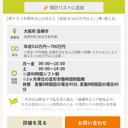
検討リストに追加
駅チカ
年間休日120日以上
高給与(600万円以上)
寮・借上社宅あり
大阪府 高槻市
高槻市駅 (阪急京都本線)
勤務地
年収510万円～700万円
※想定・平均残業、各種手当を含んだ総額 ※経験・スキルなどにより
給与
異なる ※600万円以上は薬
…
月～金 09：00～18：00
土 09：00～14：00
※週40時間シフト制
※1ヶ月単位の変形労働時間制勤務
勤務
時間
休憩 実働6時間超の場合45分、実働8時間超の場合60
分
＼平日は18時までで私生活と両立／（高槻市エリア担当より）
平日は夜診のない18時閉局のため、仕事終わりの時間を有意義
に使えます。年間休日122日に加え、最大7連休のサマーホリデ
ー制度もありお休みも充実しています。
＊------------------------------------------＊
詳細を見る
お問い合わせ
【店舗情報と応需状況について】