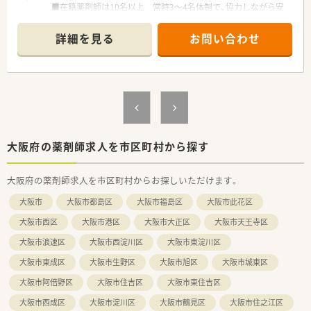
■在籍薬剤師は10名以上 常時3～4名体制で、協力しながら安
心してお仕事していただけます。
■薬剤師は午前３～4名体制・午後2～3名体制、医療事務は午前2
詳細を見る
お問い合わせ
～3名体制・午後1～2名体制です。
■給与は週40時間勤務社員であれば固定で年俸600万円＋別途
残業代支給あり
■残業時間は1日15分～2時間程、曜日によってまちまちです。
■週32時間勤務（年俸480万円＋別途残業代支給あり）でのご相
談も可能です。
■チームワークを大切にされている薬局です。
＼ こんな方におススメ ／
大阪府の薬剤師求人を市区町村から探す
■チームワークを大切にできる方！
■ライフプランに合わせて勤務時間を変更できる会社をお探し
大阪府の薬剤師求人を市区町村からお探しいただけます。
の方！
■長期休暇を取得したい方！夏季休暇・冬季休暇、双方7日間取得
大阪市
大阪市都島区
大阪市福島区
大阪市此花区
可能です！
大阪市西区
大阪市港区
大阪市大正区
大阪市天王寺区
＼ こんな会社です ／
大阪市浪速区
大阪市西淀川区
大阪市東淀川区
■昭和58年設立！門真市と高槻市に2店舗展開している調剤薬局
です。
大阪市東成区
大阪市生野区
大阪市旭区
大阪市城東区
■本店はコンビニエンスストア併設調剤薬局で、まだあまり見な
いような新しい取り組みをされています。
大阪市阿倍野区
大阪市住吉区
大阪市東住吉区
■社長は薬剤師ではございませんが、店舗に出入りしていらっし
大阪市西成区
大阪市淀川区
大阪市鶴見区
大阪市住之江区
ゃるため、現場へのご理解のある環境です。