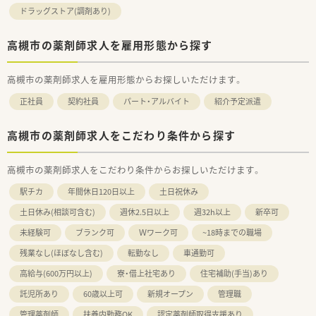
ドラッグストア(調剤あり)
高槻市の薬剤師求人を雇用形態から探す
高槻市の薬剤師求人を雇用形態からお探しいただけます。
正社員
契約社員
パート・アルバイト
紹介予定派遣
高槻市の薬剤師求人をこだわり条件から探す
高槻市の薬剤師求人をこだわり条件からお探しいただけます。
駅チカ
年間休日120日以上
土日祝休み
土日休み(相談可含む)
週休2.5日以上
週32h以上
新卒可
未経験可
ブランク可
Ｗワーク可
~18時までの職場
残業なし(ほぼなし含む)
転勤なし
車通勤可
高給与(600万円以上)
寮・借上社宅あり
住宅補助(手当)あり
託児所あり
60歳以上可
新規オープン
管理職
管理薬剤師
扶養内勤務OK
認定薬剤師取得支援あり