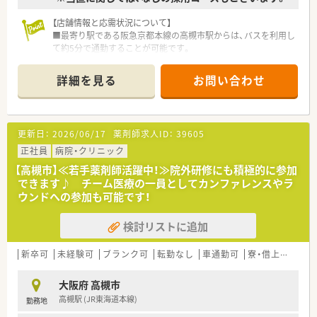
【店舗情報と応需状況について】
■最寄り駅である阪急京都本線の高槻市駅からは、バスを利用し
て約5分で通勤することが可能です。
■内科や外科、小児科、婦人科など20科目以上の幅広い診療科か
らの処方を応需しています。
詳細を見る
お問い合わせ
■薬剤師は常勤13名とパート3名が在籍しており、常時9～10名
体制で業務にあたっています。
【求人情報について】
更新日：
2026/06/17
薬剤師求人ID：
39605
■長期的に安定してキャリアを形成できる、正社員の薬剤師とし
てご活躍いただきます。
正社員
病院・クリニック
■ご経験や能力を十分に考慮し、年収380万円から最大600万円
【高槻市】≪若手薬剤師活躍中！≫院外研修にも積極的に参加
の範囲で給与を決定します。
できます♪ チーム医療の一員としてカンファレンスやラ
■住宅手当や退職金制度はもちろん、福利厚生倶楽部など充実し
ウンドへの参加も可能です！
たサポート体制が整っています。
検討リストに追加
【勤務実態について】
■勤務時間は基本的に月曜日から土曜日の8時30分から17時00
分までの日勤体制となっています。
新卒可
未経験可
ブランク可
転勤なし
車通勤可
寮・借上社宅あり
■休日は4週8休のシフト制を採用しており、年間休日は111日で
プライベートも大切にできます。
大阪府 高槻市
■月に4回から5回程度の当直業務がありますが、ご家庭の事情
高槻駅 (JR東海道本線)
勤務地
などに応じて相談が可能です。