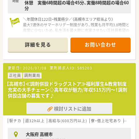
時間
休憩 実働6時間超の場合45分、実働8時間超の場合60
分
＼年間休日122日・残業極少／（高槻市エリア担当より）
最大7連休のサマーホリデー制度があり、残業も月平均3.8時間と
非常に少ないため、私生活を最大限に充実させたい正社員希望の
方に最適です。
＊------------------------------------------＊
詳細を見る
お問い合わせ
【店舗情報と応需状況について】
■阪急京都本線の高槻市駅から徒歩で2分という好立地にあり、
悪天候の日でも毎日の通勤にかかる負担が非常に少ない便利な
薬局です。
更新日：
2026/07/08
薬剤師求人ID：
585203
■門前に構える歴史ある大学病院より総合科目の処方箋をメイ
ンに受け付けており、最先端の薬学知識を幅広く吸収できる環境
正社員
調剤薬局
です。
【高槻市】≪調剤併設ドラッグストア≫福利厚生&教育制度
■1日あたりの処方箋応需枚数は平均120枚ほどですが、常時5名
充実の大手チェーン◇高年収が魅力/年収515万円～！調剤
から6名体制の手厚い薬剤師を配置して無理なく運営していま
併設店舗の募集です♪
す。
検討リストに追加
【想定される業務内容】
■大学病院から届く総合科目の処方箋に基づき、全店に標準導入
されているシステムを活用して安全な調剤や監査の実務全般を
駅チカ
週32h以上
高給与(600万円以上)
寮・借上社宅あり
住宅補
行います。
■お薬の提供だけでなく、自社開発のサプリメントや健康食品の
大阪府 高槻市
カウンセリング販売を通じ、未病や予防の観点から患者様を支え