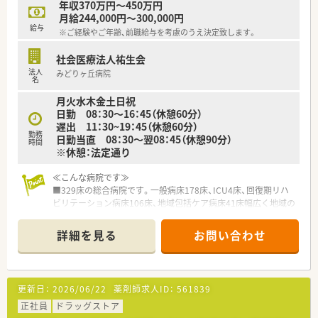
年収370万円～450万円
【想定される業務内容】
月給244,000円～300,000円
■病棟薬剤業務実施加算を取得しており、1つの病棟に2名の担
給与
※ご経験やご年齢、前職給与を考慮のうえ決定致します。
当薬剤師を配置しています。
■抗がん剤やTPNの混注業務、TDM業務など、専門性の高いスキ
社会医療法人祐生会
ルを磨ける業務があります。
法人
みどりヶ丘病院
■ICTやNST、緩和ケアなど様々な医療チームに参加し、多職種
名
と連携して治療に貢献します。
月火水木金土日祝
日勤 08：30～16：45（休憩60分）
遅出 11：30~19：45（休憩60分）
勤務
日勤当直 08：30～翌08：45（休憩90分）
時間
※休憩：法定通り
≪こんな病院です≫
■329床の総合病院です。一般病床178床、ICU4床、回復期リハ
ビリテーション病床106床、地域包括ケア病床41床幅広く地域の
患者様を受け入れいています。
■JR「高槻駅」から北へ車で7分程、車通勤が難しい方は高槻駅か
詳細を見る
お問い合わせ
らバスをご利用いただけます。
■薬剤科は薬剤師の体制は薬剤師15名、事務3名となっていま
す。
■外来は院外処方で門前の調剤薬局でとなっており、入院患者様
更新日：
2026/06/22
薬剤師求人ID：
561839
に集中できる環境です。地域の基幹病院として使命を果たして
います。
正社員
ドラッグストア