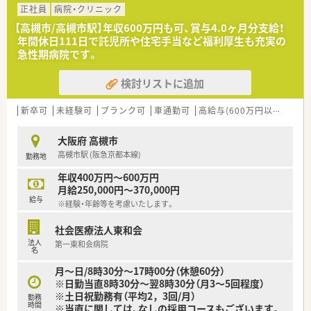
種多様に用意されています。
正社員
病院・クリニック
■店舗拡大に伴い、エリアマネジャーや営業部長等のマネジメン
【高槻市/高槻市駅】年収600万円も可、賞与4.0ヶ月分支給！
トのポジションも増えます。
年間休日111日で託児所や住宅手当など福利厚生も充実の
■在宅や教育等の専門性を活かせるスペシャリストを目指すこ
急性期病院です。
とも可能です。
■その他にも、管理部門や商品部門等の本社スタッフなど活動領
検討リストに追加
域は多種多様です。
■在宅実施店舗は年々増加しており、在宅医療へもしっかりと関
わる事ができます。
新卒可
未経験可
ブランク可
車通勤可
高給与(600万円以上)
寮・
■育児休暇は3歳まで取得が可能で、時短制度は小学5年生まで
時短勤務ができるよう変更予定です。
大阪府 高槻市
■年間休日が120日とワークライフバランスが整っています
高槻市駅 (阪急京都本線)
勤務地
■日用品から常備薬まで、従業員割引制度など嬉しいメリットも
たくさんあります！
年収400万円～600万円
月給250,000円～370,000円
給与
※経験・年齢等を考慮いたします。
社会医療法人東和会
法人
第一東和会病院
名
月～日/8時30分～17時00分（休憩60分）
※日勤当直8時30分～翌8時30分（月3～5回程度）
※土日祝勤務有（平均2，3回/月）
勤務
時間
※当直に関しては、なしの採用コースもございます。