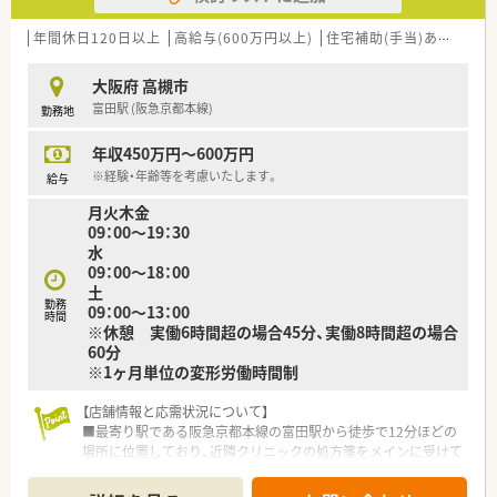
年間休日120日以上
高給与(600万円以上)
住宅補助(手当)あり
シフ
大阪府 高槻市
富田駅 (阪急京都本線)
勤務地
年収450万円～600万円
※経験・年齢等を考慮いたします。
給与
月火木金
09：00～19：30
水
09：00～18：00
土
勤務
09：00～13：00
時間
※休憩 実働6時間超の場合45分、実働8時間超の場合
60分
※1ヶ月単位の変形労働時間制
【店舗情報と応需状況について】
■最寄り駅である阪急京都本線の富田駅から徒歩で12分ほどの
場所に位置しており、近隣クリニックの処方箋をメインに受けて
います。
■応需科目は耳鼻科や形成外科および皮膚科が中心で、1日あた