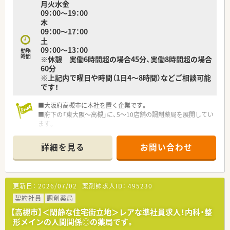
月火水金
09：00～19：00
木
09：00～17：00
土
09：00～13：00
勤務
時間
※休憩 実働6時間超の場合45分、実働8時間超の場合
60分
※上記内で曜日や時間（1日4～8時間）などご相談可能
です！
■大阪府高槻市に本社を置く企業です。
■府下の「東大阪～高槻」に、5～10店舗の調剤薬局を展開してい
ます。
■関西を中心に展開している大手調剤薬局HDグループです。
詳細を見る
お問い合わせ
更新日：
2026/07/02
薬剤師求人ID：
495230
契約社員
調剤薬局
【高槻市】＜閑静な住宅街立地＞レアな準社員求人！内科・整
形メインの人間関係◎の薬局です。