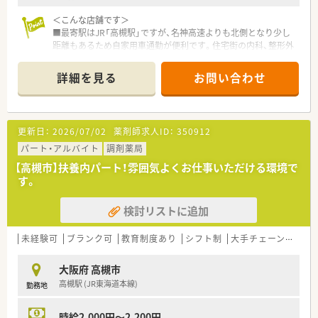
＜こんな店舗です＞
■最寄駅はJR「高槻駅」ですが、名神高速よりも北側となり少し
距離もあるため自家用車通勤が便利です。住宅街の内科、整形外
科を主に応需しています。
■生活道路の交差点角にあり、近隣の患者様を中心に地域に根差
詳細を見る
お問い合わせ
して医療を支えています。
■1日の来局数は平均して約50～60名となっており、薬剤師の所
属人数は正社員2名、パート2名で日々の患者様の期待にお応え
すべく対応しています。
更新日：
2026/07/02
薬剤師求人ID：
350912
＜こんな会社です＞
パート・アルバイト
調剤薬局
■大阪府高槻市に本社を置き、高槻市を中心に3店舗の調剤薬局
【高槻市】扶養内パート！雰囲気よくお仕事いただける環境で
を展開中している地元密着企業です。
す。
■3店舗間の距離が近いため、ヘルプ対応などもスムーズで急な
お休みなども対応可能です。
検討リストに追加
■有休消化率ほぼ100％！ゆとりのある人数なので希望休は取得
しやすい環境です。
■社外研修や、eラーニングにも力を入れており、薬剤師様の成
未経験可
ブランク可
教育制度あり
シフト制
大手チェーン以外
長をしっかり支えてくれる薬局です。
■近隣の託児施設とも提携しており、小さいお子様のいらっしゃ
大阪府 高槻市
るママさん薬剤師も安心してご就業頂けます。
高槻駅 (JR東海道本線)
勤務地
■エクシブに加入、全国の保養施設を会員価格で利用できますの
で、ご家族様とのご旅行などにもご利用頂けます。
■ピッキングサポートシステムや自動分包機等を導入しており、
時給2,000円～2,200円