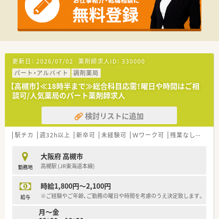
更新日：
2026/07/02
薬剤師求人ID：
330000
パート・アルバイト
調剤薬局
【高槻市】≪18時半まで≫総合科目応需！曜日や時間はご相
談可/人気薬局のパート薬剤師求人
検討リストに追加
駅チカ
週32h以上
新卒可
未経験可
Ｗワーク可
残業なし(ほぼなし含む)
大阪府 高槻市
高槻駅 (JR東海道本線)
勤務地
時給1,800円～2,100円
※ご経験やご年齢、ご勤務の曜日や時間を考慮のうえ決定致します。
給与
月～金