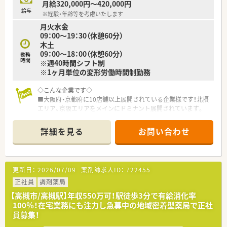
月給320,000円～420,000円
給与
※経験・年齢等を考慮いたします
月火水金
09：00～19：30（休憩60分）
木土
09：00～18：00（休憩60分）
勤務
時間
※週40時間シフト制
※1ヶ月単位の変形労働時間制勤務
◇こんな企業です◇
■大阪府・京都府に10店舗以上展開されている企業様です！北摂
エリア、京阪エリアをメインにドミナント展開されています。
■出店形態はマンツーマン型が多く、患者様のご家族各世代から
処方箋を応需する地域密着型の薬局です♪
詳細を見る
お問い合わせ
■社長様は男性で、いつも店舗をまわっていらっしゃるため現場
へのご理解もあり社員の方をとても大切にされています◎
■風通しの良い雰囲気の為、長くお勤めの方が多く定着率が非常
に高いです☆
更新日：
2026/07/09
薬剤師求人ID：
722455
■調剤機器も安全・効率化のために積極的に導入されており、散
剤監査システムは全店導入済みです
正社員
調剤薬局
■幅広い年代の方がご活躍中！様々なライフイベントをご経験さ
【高槻市/高槻駅】年収550万可！駅徒歩3分で有給消化率
れている方も多いため状況に合わせてご理解がある環境です
100％！在宅業務にも注力し急募中の地域密着型薬局で正社
■産休育休の取得はもちろん、育休から復帰される方が多く、そ
員募集！
の後は時短制度を利用してご勤務を継続されています！
■有給休暇も100％取得して頂ける環境です◎