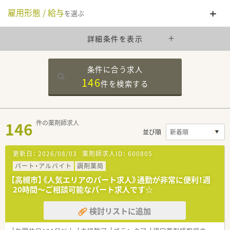
雇用形態 / 給与
を選ぶ
詳細条件を表示
条件に合う求人
146
件を
検索する
146
件の薬剤師求人
並び順
更新日：
2026/08/03
薬剤師求人ID：
600805
パート・アルバイト
調剤薬局
【高槻市】《人気エリアのパート求人》通勤が非常に便利！週
20時間～ご相談可能なパート求人です☆
検討リストに追加