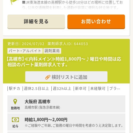
■JR東海道本線の高槻駅から徒歩10分ほどの場所に位置してお
り、公共交通機関を利用した通勤が非常に便利な好立地です。
■在宅専門薬局として居宅および施設への在宅医療に特化して
おり、外来対応とは異なる専門性の高い応需状況となっていま
詳細を見る
お問い合わせ
す。
■薬剤師は正社員2名とパート1名の計3名が在籍しており、常時
2名体制を維持することで無理のない業務運営を行っています。
更新日：
2026/07/02
薬剤師求人ID：
644053
【募集背景と求める人物像について】
■在宅業務の拡大に伴う組織体制強化のための増員募集であり、
パート・アルバイト
調剤薬局
現場をリードしていただける経験者の方を急募しております。
【高槻市】≪内科メイン≫時給1,800円～♪曜日や時間は応
■居宅や施設への訪問が中心となるため、普通自動車運転免許を
相談のパート薬剤師求人です。
保有し、運転業務をマストで対応できる方を求めています。
■指示されたことだけでなく、会社への貢献を考えて自ら主体的
検討リストに追加
に動ける方であれば、年齢を問わず正当に評価される環境です。
【法人特徴について】
駅チカ
週休2.5日以上
週32h以上
新卒可
未経験可
ブランク可
■大阪府内にて調剤薬局4店舗のほか、複数の介護施設を運営し
ており、地域医療と介護の連携を強みとしている法人です。
大阪府 高槻市
■代表自身が現役の薬剤師として現場に立っているため、現場の
高槻市駅 (阪急京都本線)
勤務地
課題や意見が経営層にダイレクトに届く風通しの良さがありま
す。
時給1,800円～2,000円
■「会社に貢献する人材には最高の評価と待遇を」という理念を
掲げており、個人の頑張りがしっかりと還元される仕組みです。
※ご経験やご年齢、ご勤務の曜日や時間を考慮のうえ決定致します。
給与