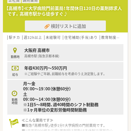
正社員
調剤薬局
疾患や薬剤の基礎知識、主要医薬品300品目マスターから始ま
＼こんな企業です／
り、在宅医療やOTC、管理者としての知識まで、幅広いカリキュ
【高槻市】≪大学病院門前薬局！年間休日120日の薬剤師求人
○全国に1,000店舗以上を展開する大手調剤薬局です。
ラムを継続的に学んでいきます。
です。高槻市駅から徒歩すぐ♪
○東京大学病院をはじめ全国の病院の敷地内に薬局を持ってい
ます。
≪システム化が進んでいます！≫
検討リストに追加
病診薬連携を強化することで、地域にお住いの患者様に高度な
■業務効率化の為、自社開発をした全店舗共通の調剤システムを
医療の提供を実現しています。
導入しています。
○全店「同一の機械・システム」を採用しており、且つ処方箋の応
駅チカ
最新の情報や現場で働く薬剤師の声をもとに随時更新していま
週32h以上
未経験可
住宅補助(手当)あり
教育制度あり
需内容が多岐にわたる（敷地内・病院門前・医療モール・CL門前）
す！
ので、
■調剤機器に関しましても、応需している処方箋の傾向に合わせ
大阪府 高槻市
スキルUPしたい方にはお勧めもです。
て薬局ごとに必要な調剤機器の積極的な導入をおこなっていま
高槻市駅 (阪急京都本線)
勤務地
○長期就業＆自己研讃を続ける事で給与があがる仕組みになっ
す。
ており、将来的に高年収も狙う事が出来ます。
■監査システムやコンプライアンス研修など、働く従業員の方た
年収430万円～550万円
○インターネットを使って処方薬の飲み方を遠隔指導する「オン
ちが安心して業務できるようなサポートが整っています。
ライン服薬指導」、
※ご経験やご年齢、前職給与を考慮のうえ決定致します。
給与
今後も病院の「敷地内薬局」の推進、女性客の取り込みを狙う
月～金
店舗でデザインの一新。
09：00～19：00（休憩60分）
M&Aによる店舗拡大と業界のリーディングカンパニーとして
土
成長を続けています。
09：00～14：00（休憩00分）
勤務
○どの店舗も、最新システムが整っています！
時間
※1日5～8時間、週40時間のシフト制勤務
※1ヶ月単位の変形労働時間制勤務
＼研修制度／
○各種研修制度充実！（入社時研修、新任薬局長研修、薬局長研
≪こんな薬局です≫
修、マネージャー研修、
■阪急「高槻市駅」徒歩1分！大学病院の門前薬局です。
認定薬剤師取得支援制度、各種学会参加、大学院奨学資金制
■1日平均300枚を応需！薬剤師は常勤15名体制で運営中☆