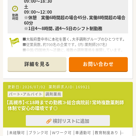
09：00～18：30
土
09：00～12：00
勤務
※休憩 実働6時間超の場合45分、実働8時間超の場合
時間
60分
※1日4～8時間、週4～5日のシフト制勤務
■大阪府豊中市に本社を置く、大手調剤グループのひとつです。
■従業員数、約700名の企業です。（内：薬剤師297名）
■中国/四国地方～近畿に、複数の調剤薬局を展開しています。
詳細を見る
お問い合わせ
更新日：
2026/07/02
薬剤師求人ID：
169921
パート・アルバイト
調剤薬局
【高槻市】≪18時までの勤務≫総合病院前！常時複数薬剤師
体制で安心の環境です◎
検討リストに追加
未経験可
ブランク可
Ｗワーク可
車通勤可
教育制度あり
シフト