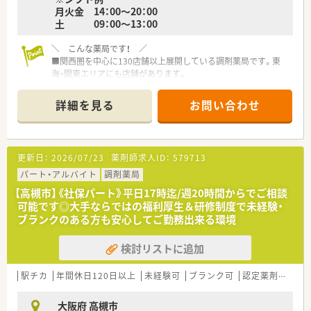
ししてくれる制度が充実しています。
月火金 14：00～20：00
■社員割引制度、財形貯蓄制度、スポーツジム優待等が受けられ
土 09：00～13：00
る他、
提携の保養施設は全国に40ヵ所あります。
＼ こんな薬局です！ ／
■産休・育休・時短勤務者2,000人以上等、どれも業界トップクラ
■関西圏を中心に130店舗以上展開している調剤薬局です。東
スの実績!
海・関東エリアにも店舗があります。
産休、育休取得はもちろんのこと、育児短時間勤務制度を実施
■社長は女性薬剤師様。子育ても経験されておられるので、女性
育児休業より復帰後、1日最大2時間短縮して勤務できる制度
の働き方に対して大変理解ある会社です。
です。
詳細を見る
お問い合わせ
■患者様のことを第一に考え、地域の方々から頼られる薬局を1
法律では3歳までですが、同社では小学校就学時までの期間利
店舗でも多く増やすことを目標に運営しています。
用可能♪
■患者様にストレスなく過ごして頂くため、内外装共におしゃれ
■転居を伴う異動のある採用枠もありますが(転居を伴わない採
な雰囲気作りを心掛け、店舗づくりにもこだわりを持っていま
用も可)
更新日：
2026/07/23
薬剤師求人ID：
579713
す。
帰省旅費（年2回5万円まで）と帰省休暇（連続4日間）を受けら
パート・アルバイト
調剤薬局
れます。
＼ コンサルタントおすすめポイント★ ／
【高槻市】《社保パート》平日17時迄/週20時間からでご相談
■ヘルプ体制充実！近隣に店舗展開が多いだけでなく、ラウンダ
≪こんな方におすすめです≫
可能です◎大手ならではの福利厚生＆研修制度で未経験・
ー勤務の社員さんもいらっしゃるので、急なお休みが発生する場
■大手ならではの教育研修制度＆資格取得支援体制で安心して
ブランクのある方も安心してご勤務出来る環境
合も安心出来ます。
働きたい方
■午後診シフトが人手不足気味…ご勤務可能な方大歓迎です！条
■総合科目でご経験を積みたい方！
検討リストに追加
件面の優遇も期待出来ます♪
＼ こんな方におすすめ！ ／
駅チカ
年間休日120日以上
未経験可
ブランク可
認定薬剤師取得支援あり
★働く女性に優しい会社で働きたい方
★急なお休みが必要になることがご不安な方
大阪府 高槻市