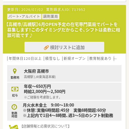
【募集背景と求める人物像について】
更新日：
2026/07/02
薬剤師求人ID：
717952
■欠員補充に伴う急募案件のため、地域医療に貢献したい意欲の
ある方を年齢や経験を問わず幅広く募集しています。
パート・アルバイト
調剤薬局
■在宅医療にも注力しているため、施設や居宅への訪問業務に前
【高槻市/高槻駅】6月OPEN予定の在宅専門薬局でパートを
向きに取り組んでいただける方を求めています。
募集します！このタイミングだからこそ、シフトは柔軟に相
■周囲とのコミュニケーションを大切にし、アットホームな職場
談可能です♪
で長く腰を据えて働きたい方に最適な環境です。
検討リストに追加
【法人特徴について】
■大阪府と京都府の北摂・京阪エリアを中心に10店舗以上をド
ミナント展開している安定した経営基盤の会社です。
年間休日120日以上
積雪なし
新規オープン
教育制度あり
シフト
■社長自らが店舗を頻繁に巡回して現場の声を直接拾い上げる
ため、風通しが良く社員を大切にする社風があります。
大阪府 高槻市
■地域密着型のマンツーマン店舗を多く展開しており、患者様の
高槻駅 (JR東海道本線)
勤務地
家族各世代から頼られる薬局作りを推進しています。
年収～650万円
【勤務実態について】
時給2,000円～2,500円
■残業代は1分単位で全額支給される仕組みが整っており、サー
給与
※ご経験を考慮致します。
ビス残業が発生しないため安心して勤務できます。
■有給休暇の取得率は100％を誇っており、ワークライフバラン
月火水木金土 9:00～18:00
スを重視して働きたい方に大変おすすめの職場です。
※休憩：実働6時間超:45分 実働8時間超:60分
勤務
■ラストの勤務時間は20時過ぎ頃となるため、極端に帰宅が遅
※上記内で1日4～8時間、週3～5日のシフト制勤務
時間
くなることがなく生活リズムを維持しやすいです。
【店舗情報と応需状況について】