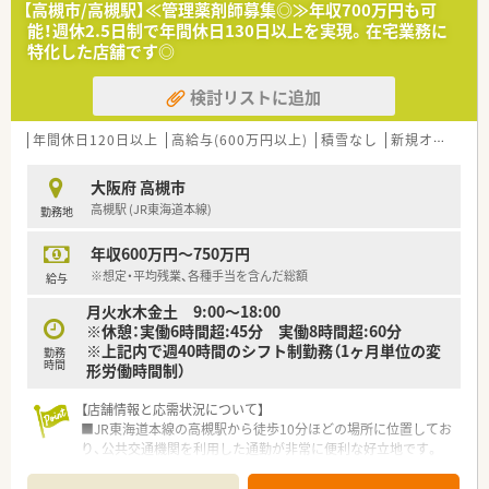
【高槻市/高槻駅】≪管理薬剤師募集◎≫年収700万円も可
ありません。
能！週休2.5日制で年間休日130日以上を実現。在宅業務に
特化した店舗です◎
・・＊ 研修制度・キャリアパス ＊・・
■中途薬剤師の入社時研修あり
検討リストに追加
┗店舗勤務の前にもWEBで5日間研修があり、前職ではあまり教
育を受けられなかった方も尚安心ですね♪
■「階層別研修」「職種別研修」「自己啓発」の3つのプログラムか
年間休日120日以上
高給与(600万円以上)
積雪なし
新規オープン
ら構成されており、多種多様な教育カリキュラムがあります。
■e-learning（MPラーニング）、健康サポート研修、会社負担にて
大阪府 高槻市
ご実施いただけます。
高槻駅 (JR東海道本線)
勤務地
■ご本人の希望により部門間の異動も可能。調剤・OTCどちらも
経験を積むことができます。
年収600万円～750万円
・・＊ 店舗特徴 ＊・・
※想定・平均残業、各種手当を含んだ総額
給与
■高槻駅駅改札口出てすぐ！通勤のしやすさ抜群です！
月火水木金土 9:00～18:00
■面対応薬局ですので、スキルアップを目指せます♪
※休憩：実働6時間超:45分 実働8時間超:60分
※上記内で週40時間のシフト制勤務（1ヶ月単位の変
・・＊ こんな方にオススメ＊・・
勤務
時間
形労働時間制）
■大手企業で安心してご勤務したい方！
■充実した研修を受けたい方！
【店舗情報と応需状況について】
■複数科目でご経験を積みたい方！
■JR東海道本線の高槻駅から徒歩10分ほどの場所に位置してお
■電車通勤で便利に勤務をしたい方！
り、公共交通機関を利用した通勤が非常に便利な好立地です。
■在宅専門薬局として居宅および施設への在宅医療に特化して
おり、外来対応とは異なる専門性の高い応需状況となっていま