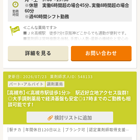
≪充実の福利厚生≫
※休憩 実働6時間超の場合45分、実働8時間超の場合
■「社員第一主義」を掲げている同社では、福利厚生面が手厚く
60分
勤務
年間休日120日以上、「連続休暇制度（年に1回、最大9連休を取
時間
※週40時間シフト勤務
得できる制度）」等
プライベートも充実出来る様にワークライフバランスを後押
≪こんな薬局です≫
ししてくれる制度が充実しています。
■ＪＲ高槻駅 徒歩7分！京阪神どこからでも通勤が便利です。
■社員割引制度、財形貯蓄制度、スポーツジム優待等が受けられ
■薬剤師は常時複数名体制、手厚い人数・最新の機械化と安心の
る他、
勤務体制！
提携の保養施設は全国に40ヵ所あります。
■耳鼻科・皮膚科・眼科・脳神経外科の複数クリニックから処方箋
■産休・育休・時短勤務者2,000人以上等、どれも業界トップクラ
詳細を見る
お問い合わせ
を応需。駅前の為面対応もございます。
スの実績!
■オンライン服薬指導も行っており、患者様のニーズに合わせて
産休、育休取得はもちろんのこと、育児短時間勤務制度を実施
対応しています！
育児休業より復帰後、1日最大2時間短縮して勤務できる制度
■配属先につきましては面接にて適性を含め最終決定いたしま
です。
更新日：
2026/07/23
薬剤師求人ID：
548133
す。
法律では3歳までですが、同社では小学校就学時までの期間利
パート・アルバイト
調剤薬局
用可能♪
■転居を伴う異動のある採用枠もありますが(転居を伴わない採
【高槻市】≪高槻市駅徒歩1分≫ 駅近好立地アクセス抜群！
≪こんな方にオススメです≫
用も可)
◎大手調剤薬局で経済基盤も安定◎17時までのご勤務も相
■調剤薬局の変化に対応し続ける薬局でともに成長をつづけた
帰省旅費（年2回5万円まで）と帰省休暇（連続4日間）を受けら
談可能です！
い方！
れます。
■専門・認定薬剤師取得を活かしたい方！
検討リストに追加
■18時までの正社員をご希望の方！
≪こんな方におすすめです≫
■大手ならではの教育研修制度＆資格取得支援体制で安心して
≪企業の特徴≫
駅チカ
働きたい方
年間休日120日以上
ブランク可
認定薬剤師取得支援あり
■大学病院や総合病院の門前薬局を中心に、全都道府県に約700
■総合科目でご経験を積みたい方！