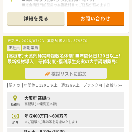
スの実績!
■総合病院門前薬局の為複数科目でご経験が積めます◎
産休、育休取得はもちろんのこと、育児短時間勤務制度を実施
■処方箋枚数：60～80枚/日 薬剤師常時：3名体制で安心の環境
育児休業より復帰後、1日最大2時間短縮して勤務できる制度
です！
です。
詳細を見る
お問い合わせ
法律では3歳までですが、同社では小学校就学時までの期間利
≪法人特徴≫
用可能♪
■全国に1,000店舗以上を展開する大手調剤薬局です。
■転居を伴う異動のある採用枠もありますが(転居を伴わない採
■東京大学病院をはじめ全国の病院の敷地内に薬局を持ってい
用も可)
更新日：
2026/07/23
薬剤師求人ID：
579570
ます。
帰省旅費（年2回5万円まで）と帰省休暇（連続4日間）を受けら
病診薬連携を強化することで、地域にお住いの患者様に高度な
正社員
調剤薬局
れます。
医療の提供を実現しています。
【高槻市】★薬剤師常時複数名体制！■年間休日120日以上！
■全店「同一の機械・システム」を採用しており、且つ処方箋の応
≪こんな方におすすめです≫
最新機材導入 研修制度・福利厚生充実の大手調剤薬局！
需内容が多岐にわたる（敷地内・病院門前・医療モール・CL門前）
■大手ならではの教育研修制度＆資格取得支援体制で安心して
ので、
働きたい方
検討リストに追加
スキルUPしたい方にはお勧めです。
■総合科目でご経験を積みたい方！
■長期就業＆自己研讃を続ける事で給与があがる仕組みになっ
ており、将来的に高年収も狙う事が出来ます。
駅チカ
年間休日120日以上
週32h以上
ブランク可
高給与(600万円以上)
■インターネットを使って処方薬の飲み方を遠隔指導する「オン
ライン服薬指導」、
大阪府 高槻市
今後も病院の「敷地内薬局」の推進、女性客の取り込みを狙う
高槻駅 (JR東海道本線)
勤務地
店舗でデザインの一新。
M&Aによる店舗拡大と業界のリーディングカンパニーとして
年収400万円～600万円
成長を続けています。
■どの店舗も、最新システムが整っています！
※ご経験・ご年齢等を考慮いたします
給与
月～土 9：00～19：30