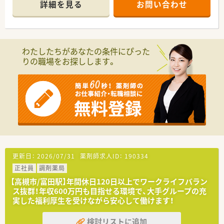
詳細を見る
お問い合わせ
す。
■薬剤師は正社員2名とパート1名の計3名が在籍しており、常時
2名体制を維持することで無理のない業務運営を行っています。
【募集背景と求める人物像について】
わたしたちがあなたの条件にぴった
■在宅業務の拡大に伴う組織体制強化のための増員募集であり、
りの職場をお探しします。
現場をリードしていただける経験者の方を急募しております。
■居宅や施設への訪問が中心となるため、普通自動車運転免許を
保有し、運転業務をマストで対応できる方を求めています。
■指示されたことだけでなく、会社への貢献を考えて自ら主体的
に動ける方であれば、年齢を問わず正当に評価される環境です。
【法人特徴について】
■大阪府内にて調剤薬局4店舗のほか、複数の介護施設を運営し
ており、地域医療と介護の連携を強みとしている法人です。
■代表自身が現役の薬剤師として現場に立っているため、現場の
課題や意見が経営層にダイレクトに届く風通しの良さがありま
更新日：
2026/07/31
薬剤師求人ID：
190334
す。
正社員
調剤薬局
■「会社に貢献する人材には最高の評価と待遇を」という理念を
掲げており、個人の頑張りがしっかりと還元される仕組みです。
【高槻市/富田駅】年間休日120日以上でワークライフバラン
ス抜群！年収600万円も目指せる環境で、大手グループの充
実した福利厚生を受けながら安心して働けます！
検討リストに追加