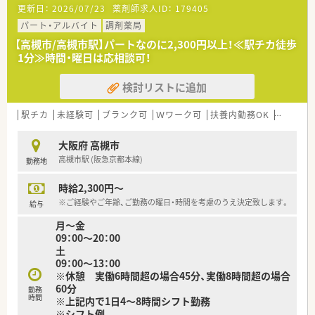
更新日：
2026/07/23
薬剤師求人ID：
179405
■全国に1,000店舗以上を展開する大手調剤薬局です。
■東京大学病院をはじめ全国の病院の敷地内に薬局を持ってい
パート・アルバイト
調剤薬局
ます。
【高槻市/高槻市駅】パートなのに2,300円以上！≪駅チカ徒歩
病診薬連携を強化することで、地域にお住いの患者様に高度な
1分≫時間・曜日は応相談可！
医療の提供を実現しています。
■全店「同一の機械・システム」を採用しており、且つ処方箋の応
検討リストに追加
需内容が多岐にわたる（敷地内・病院門前・医療モール・CL門前）
ので、
スキルUPしたい方にはお勧めです。
駅チカ
未経験可
ブランク可
Ｗワーク可
扶養内勤務OK
シフト制
■長期就業＆自己研讃を続ける事で給与があがる仕組みになっ
ており、将来的に高年収も狙う事が出来ます。
大阪府 高槻市
■インターネットを使って処方薬の飲み方を遠隔指導する「オン
高槻市駅 (阪急京都本線)
勤務地
ライン服薬指導」、
今後も病院の「敷地内薬局」の推進、女性客の取り込みを狙う
時給2,300円～
店舗でデザインの一新。
M&Aによる店舗拡大と業界のリーディングカンパニーとして
※ご経験やご年齢、ご勤務の曜日・時間を考慮のうえ決定致します。
給与
成長を続けています。
月～金
■どの店舗も、最新システムが整っています！
09：00～20：00
土
≪充実の福利厚生≫
09：00～13：00
■「社員第一主義」を掲げている同社では、福利厚生面が手厚く
※休憩 実働6時間超の場合45分、実働8時間超の場合
年間休日120日以上、「連続休暇制度（年に1回、最大9連休を取
60分
勤務
得できる制度）」等
時間
※上記内で1日4～8時間シフト勤務
プライベートも充実出来る様にワークライフバランスを後押
※シフト例