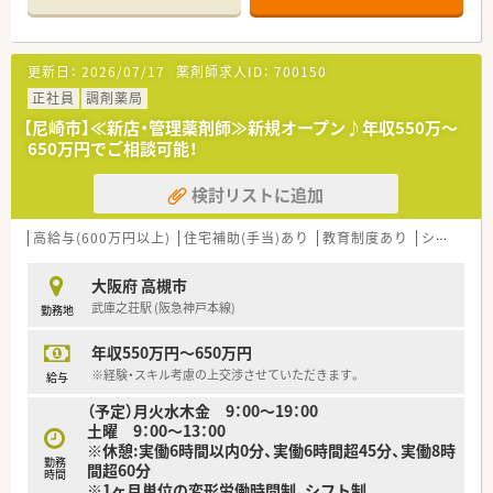
【店舗情報と応需状況について】
■高槻市駅から徒歩1分という非常に便利な場所に位置してお
り、2025年夏に新規オープンを予定している注目の新店です。
更新日：
2026/07/17
薬剤師求人ID：
700150
■主な応需科目は皮膚科や眼科、整形外科に内科など多岐にわた
り、クリニック門前で幅広い処方に触れることが可能な環境で
正社員
調剤薬局
す。
【尼崎市】≪新店・管理薬剤師≫新規オープン♪年収550万～
■外来業務がメインの店舗であり在宅業務の割合は低いため、車
650万円でご相談可能！
の運転に自信がない方でも安心して日々の業務に専念いただけ
ます。
検討リストに追加
【想定される業務内容】
■主に外来処方箋に基づいた調剤業務や監査、患者様への丁寧な
高給与(600万円以上)
住宅補助(手当)あり
教育制度あり
シフト制
服薬指導を通じて地域住民の健康を支える役割を担っていただ
きます。
大阪府 高槻市
■最新の全自動分割分包機などを活用し、正確かつスピーディー
武庫之荘駅 (阪急神戸本線)
勤務地
な調剤を行うことで、患者様の待ち時間短縮にも努めてもらいま
す。
年収550万円～650万円
■ドクターとの良好な連携を活かし、患者様の容態に応じた適切
な疑義紹介や処方提案など、薬剤師としての専門性を発揮できま
※経験・スキル考慮の上交渉させていただきます。
給与
す。
（予定）月火水木金 9：00～19：00
土曜 9：00～13：00
【職場環境と雰囲気】
※休憩:実働6時間以内0分、実働6時間超45分、実働8時
■平均年齢は30歳代半ばと若手が中心になって活躍しており、
勤務
間超60分
おっとりとした優しい性格のスタッフが多く馴染みやすい環境
時間
※1ヶ月単位の変形労働時間制、シフト制
です。