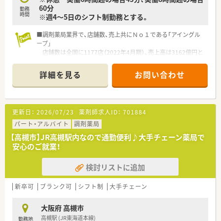
に注射薬等の器具に触れることで、実践的なスキルや知識を身に
用も可)
60分
勤務
つけます。
帰省旅費（年2回5万円まで）と帰省休暇（連続4日間）を受けら
時間
※週4～5日のシフト制勤務とする。
■オーベン・ネーベン制
れます。
⇒新人（ネーベン）に指導役の先輩（オーベン）がマンツーマンで1
■調剤薬局業界で、店舗数、売上共にＮｏ１である「アイングル
年間指導する制度。
ープ」
配属店舗内の、なるべく年齢の近い先輩が指導役につきます。
店舗数は全国に1177店（2022年4月期）、売上高は3162億円と
２年目以降は自らがオーベンとなって後輩を育てながら、学んだ
業界を牽引する企業です。
知識を復習します。
■かかりつけ薬剤師数1,750人以上
■15ステップアップ研修
詳細を見る
お問い合わせ
■在宅医療実施店舗数は85％以上
⇒薬学知識や店舗管理知識を5年間で段階的に学んでいくe-
■社内集合研修60種類以上
Learning研修。
■学会発表223演題
疾患や薬剤の基礎知識、主要医薬品300品目マスターから始ま
■直近1年間の産休・育休・時短勤務者2,097人以上等、どれも業
り、在宅医療やOTC、管理者としての知識まで、幅広いカリキュ
更新日：
2026/07/23
薬剤師求人ID：
701884
界トップクラスの実績となっています。
ラムを継続的に学んでいきます。
■昨今業界再編の激しい調剤薬局業界の中では圧倒的な地位を
パート・アルバイト
調剤薬局
築いている為、
≪システム化が進んでいます！≫
【高槻市】JR高槻駅内なので通勤便利♪大手チェーン薬局で
長期的に安心して働ける企業です。
■業務効率化の為、自社開発をした全店舗共通の調剤システムを
安心のご就業！
■東京大学病院をはじめ全国の病院の敷地内に薬局を持ってい
導入しています。
ます。
最新の情報や現場で働く薬剤師の声をもとに随時更新していま
検討リストに追加
病診薬連携を強化することで、地域にお住いの患者様に高度な
す！
医療の提供を実現しています。
■調剤機器に関しましても、応需している処方箋の傾向に合わせ
■大学病院と連携することで疑義照会データベースの共同開発
新卒可
ブランク可
シフト制
大手チェーン
て薬局ごとに必要な調剤機器の積極的な導入をおこなっていま
や、がん専門薬剤師取得に向けた
す。
病院での実習も行っています。
■監査システムやコンプライアンス研修など、働く従業員の方た
大阪府 高槻市
■個別の教育プログラム『AIN METHOD』によってスキルアップ
ちが安心して業務できるようなサポートが整っています。
高槻駅 (JR東海道本線)
勤務地