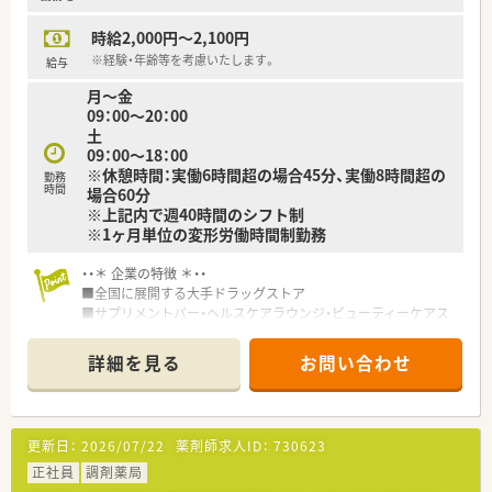
をサポート！
新入社員研修、フォローアップ研修、マネジメント研修と段階
時給2,000円～2,100円
を追って
5年の教育プログラムを実施しています。
※経験・年齢等を考慮いたします。
給与
■海外研修を含めて50種類以上の研修プログラムで社員の成長
月～金
をサポートしてくれます。
09：00～20：00
■「社員第一主義」を掲げている同社では、福利厚生面が手厚く
土
「連続休暇制度（年に1回、最大9連休を取得できる制度）」等、プ
09：00～18：00
ライベートも充実出来る様に
※休憩時間：実働6時間超の場合45分、実働8時間超の
勤務
ワークライフバランスを後押ししてくれる制度が充実してい
時間
場合60分
ます。
※上記内で週40時間のシフト制
■ナショナル社員は帰省旅費（年2回5万円まで）と帰省休暇（連
※1ヶ月単位の変形労働時間制勤務
続4日間）を受けられます。
■社員割引制度、財形貯蓄制度、スポーツジム優待等が受けられ
・・＊ 企業の特徴 ＊・・
る他、
■全国に展開する大手ドラッグストア
提携の保養施設は全国に40ヵ所あります。
■サプリメントバー・ヘルスケアラウンジ・ビューティーケアス
■産休、育休取得はもちろんのこと、育児短時間勤務制度を実施
タジオを設け、栄養士・薬剤師・化粧品担当者が様々な視点からお
しています。
客様の健康を管理します。
■育児休業より復帰後、1日最大2時間短縮して勤務できる制度
詳細を見る
お問い合わせ
■全店舗に錠剤監査システム・音声入力システム・監査システム
です。法律では3歳までですが、
導入し、機械化をはかり薬剤師に求められる対人業務に注力して
アイングループでは小学校就学時までの期間利用可能です。
おります。
■女性活躍推進法に基づく基準適合厚生大臣より「えるぼし（最
更新日：
2026/07/22
薬剤師求人ID：
730623
高位の3段階目）」認定を取得しています。
■1店舗あたりの薬剤師人数、処方箋の応需枚数は調剤併設ドラ
正社員
調剤薬局
ックでトップクラス！処方箋に触れられずスキルが落ちる心配も