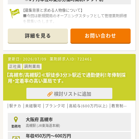
■店舗間の距離が近いためヘルプ体制が非常に強固であり、急な
【募集背景と求める人物像について】
体調不良や家庭の事情の際も互いに助け合える文化が根付いて
■今回は新規開局のオープニングスタッフとして管理薬剤師様
います。
を募集いたします。
■風通しの良いアットホームな雰囲気が特徴で、中途入社の方で
■複数の科目を応需するため、新しい知識の習得に意欲的で、積
もすぐに馴染めるよう周囲がしっかりとサポートする体制があ
極的に学んでいける方を歓迎しています。
ります。
詳細を見る
お問い合わせ
■多くの患者様が来局されるため、チームワークを大切にし、円
滑なコミュニケーションが取れる方を求めています。
【求人情報について】
更新日：
2026/07/09
薬剤師求人ID：
722461
■ご経験に応じて年収600万円まで相談可能で、さらに年2回、約
4.5ヶ月分の賞与が支給されます。
正社員
調剤薬局
■年間休日は119日を確保しており、日曜祝日と他1日の週休2日
【高槻市/高槻駅】≪駅徒歩3分≫駅近で通勤便利！年俸制採
制で、プライベートの時間も大切にできます。
用・定着率の高い薬局です。
■充実した住宅手当や家族手当に加えて退職金制度もあり、長期
的に安心して働ける環境が整っています。
検討リストに追加
【勤務実態について】
■会社全体で業務効率化を進めており、残業時間は月平均10時
駅チカ
未経験可
ブランク可
高給与(600万円以上)
教育制度あり
間以下と、仕事後の予定も立てやすいです。
■有給休暇の取得率は80%近くと非常に高く、ラウンダー薬剤
大阪府 高槻市
師の応援体制も万全で休みが取りやすいです。
高槻駅 (JR東海道本線)
勤務地
■早出と遅出を組み合わせたローテーションシフト制で、全スタ
ッフが公平な勤務体系で働いています。
年収450万円～600万円