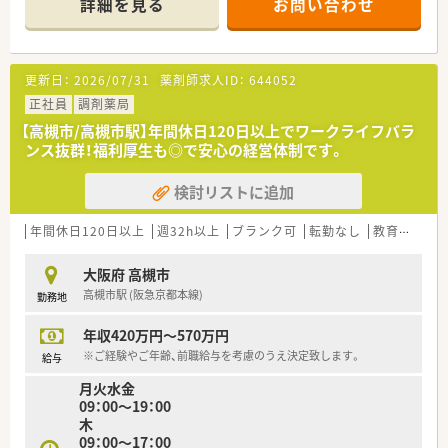
詳細を見る
お問い合わせ
りの処方箋枚数は60枚から70枚程度です。
■薬剤師は常勤3名とパート2名が在籍しており、常時2名から3
名体制を維持することで、一人ひとりの業務負担を軽減していま
す。
更新日：
2026/07/31
薬剤師求人ID：
644052
【求人情報について】
正社員
調剤薬局
■年収は450万円から600万円の間で提示されており、これまで
【高槻市/高槻市駅】年間休日120日以上でワークライフバラ
の経験や年齢および前職の給与を考慮したうえで柔軟に決定さ
ンス抜群！福利厚生も◎で安心の経営体制です。
れます。
■年間休日は120日以上に加え、5日間のリフレッシュ休暇や有
検討リストに追加
給休暇の消化を推奨しており、実質130日以上の休みが確保可能
です。
■昇給は年1回実施されており、年俸制を採用しているため月々
年間休日120日以上
週32h以上
ブランク可
転勤なし
教育制度あり
の収入が安定し、ライフプランを立てやすい給与体系となってい
ます。
大阪府 高槻市
高槻市駅 (阪急京都本線)
勤務地
【勤務実態について】
■残業代は1分単位で支給されるためサービス残業はなく、健全
年収420万円～570万円
な労務管理のもとでメリハリを持って仕事に取り組める環境が
整っています。
※ご経験やご年齢、前職給与を考慮のうえ決定致します。
給与
■産前産後休暇や育児休暇の取得率は100％を誇っており、常時
月火水金
複数名が取得しているなど、家庭との両立に非常に理解がある職
09：00～19：00
場です。
木
■人員配置は適宜見直されており、状況に応じてグループ企業か
09：00～17：00
らの出向依頼を行うなど、現場の負担を最小限に抑える工夫をし