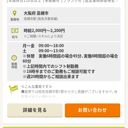
年間休日120日以上
未経験可
ブランク可
認定薬剤師取得支援あり
大阪府 高槻市
高槻市駅 (阪急京都本線)
勤務地
時給2,000円～2,200円
※ご経験・スキルにより決定
給与
月〜金 09:00〜18:00
土 09:00〜13:00
※休憩 実働6時間超の場合45分、実働8時間超の場合
60分
勤務
※上記時間内でのシフト制勤務
時間
※18時半までのご勤務もご相談可能です
※週20時間からご相談出来ます
≪こんな薬局です≫
■最寄りは阪急高槻市駅！駅から少し距離がございますので、自
転車があると便利です。
■総合病院門前で、複数科目を応需。たくさんのご経験を積んで
頂けます。
詳細を見る
お問い合わせ
■薬剤師様は常勤14名とパート4名、事務さんは9名が在籍され
ている店舗です。
≪法人特徴≫