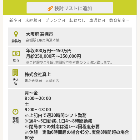
検討リストに追加
新卒可
未経験可
ブランク可
転勤なし
車通勤可
教育制度あり
大阪府 高槻市
高槻駅 (JR東海道本線)
勤務地
年収300万円～450万円
月給250,000円～350,000円
給与
※ご経験やご年齢、前職給与を考慮のうえ決定致します。
株式会社真上
法人
まかみ薬局 大蔵司店
名
月～金
9：00～20：00
土
9：00～13：00
※上記内で週30時間シフト勤務
勤務
※週4～5日勤務、1日4～8時間勤務
時間
※閉局までの対応は週1～2回程度必要
※休憩 実働6時間超の場合45分、実働8時間超の場合
60分