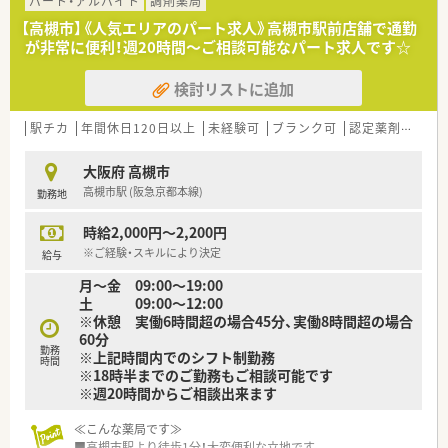
医療の提供を実現しています。
パート・アルバイト
調剤薬局
■全店「同一の機械・システム」を採用しており、且つ処方箋の応
【高槻市】《人気エリアのパート求人》高槻市駅前店舗で通勤
需内容が多岐にわたる（敷地内・病院門前・医療モール・CL門前）
が非常に便利！週20時間～ご相談可能なパート求人です☆
ので、
スキルUPしたい方にはお勧めです。
検討リストに追加
■長期就業＆自己研讃を続ける事で給与があがる仕組みになっ
ており、将来的に高年収も狙う事が出来ます。
■インターネットを使って処方薬の飲み方を遠隔指導する「オン
駅チカ
年間休日120日以上
未経験可
ブランク可
認定薬剤師取得支援あり
ライン服薬指導」、
今後も病院の「敷地内薬局」の推進、女性客の取り込みを狙う
大阪府 高槻市
店舗でデザインの一新。
高槻市駅 (阪急京都本線)
勤務地
M&Aによる店舗拡大と業界のリーディングカンパニーとして
成長を続けています。
時給2,000円～2,200円
■どの店舗も、最新システムが整っています！
※ご経験・スキルにより決定
給与
≪充実の福利厚生≫
月〜金 09:00〜19:00
■「社員第一主義」を掲げている同社では、福利厚生面が手厚く
土 09:00〜12:00
年間休日120日以上、「連続休暇制度（年に1回、最大9連休を取
※休憩 実働6時間超の場合45分、実働8時間超の場合
得できる制度）」等
60分
プライベートも充実出来る様にワークライフバランスを後押
勤務
※上記時間内でのシフト制勤務
ししてくれる制度が充実しています。
時間
※18時半までのご勤務もご相談可能です
■社員割引制度、財形貯蓄制度、スポーツジム優待等が受けられ
※週20時間からご相談出来ます
る他、
提携の保養施設は全国に40ヵ所あります。
≪こんな薬局です≫
■産休・育休・時短勤務者2,000人以上等、どれも業界トップクラ
■高槻市駅より徒歩1分！大変便利な立地です。