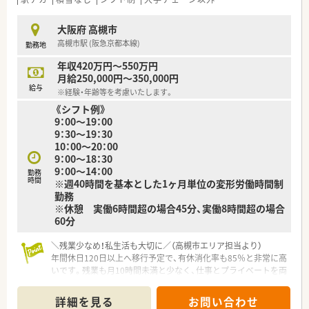
【法人特徴について】
■大阪を中心に近畿圏で約90店舗を展開している地元密着型の
大阪府 高槻市
チェーンで、2025年からは大手グループの一員として安定して
高槻市駅 (阪急京都本線)
勤務地
います。
■クリニック門前や医療モールへの出店をメインとしており、地
年収420万円～550万円
域住民の方々の健康を支える「かかりつけ薬局」を目指していま
月給250,000円～350,000円
す。
給与
※経験・年齢等を考慮いたします。
■職員一人一人の生活背景を大切にする社風が根付いており、無
《シフト例》
理な異動や厳しいノルマが課せられることもなく定着率が高い
9：00～19：00
です。
9：30～19：30
10：00～20：00
9：00～18：30
9：00～14：00
勤務
時間
※週40時間を基本とした1ヶ月単位の変形労働時間制
勤務
※休憩 実働6時間超の場合45分、実働8時間超の場合
60分
＼残業少なめ！私生活も大切に／（高槻市エリア担当より）
年間休日120日以上へ移行予定で、有休消化率も85％と非常に高
いです。残業も月10時間未満と少なく、仕事とプライベートを両
立させたい方に最適な環境ですよ。
＊------------------------------------------＊
詳細を見る
お問い合わせ