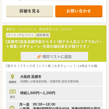
度、他）
■オンライン服薬指導も行っており、患者様のニーズに合わせて
海外研修を含めて50種類以上の研修プログラムで社員の成長
対応しています！
をサポートしてくれます。
詳細を見る
お問い合わせ
〇個別の教育プログラムによってスキルアップをサポート！
≪こんな方にオススメです≫
新入社員研修、フォローアップ研修、マネジメント研修と段階
■調剤薬局の変化に対応し続ける薬局でともに成長をつづけた
を追って
い方！
5年の教育プログラムを実施しています。
更新日：
2026/07/23
薬剤師求人ID：
606186
■専門・認定薬剤師取得を活かしたい方！
パート・アルバイト
調剤薬局
＼福利厚生／
≪企業の特徴≫
〇「社員第一主義」を掲げている同社では、福利厚生面が手厚く
【高槻市】阪急高槻市駅からすぐ！駅チカ人気エリアでのパー
■大学病院や総合病院の門前薬局を中心に、全都道府県に約700
年間休日120日以上、「連続休暇制度（年に1回、最大9連休を取
ト募集！大手チェーン・充実の福利厚生が魅力です♪
店舗を展開しています。
得できる制度）」等
創業以来一貫して真の医薬分業を企業理念として掲げ、医薬分業
プライベートも充実出来る様にワークライフバランスを後押
検討リストに追加
の先駆けとして展開しているような企業です！
ししてくれる制度が充実しています。
■患者様に選ばれる薬局を目指すべく、先進性を持って以下2つ
〇社員割引制度、財形貯蓄制度、スポーツジム優待等が受けられ
の機能を主に発揮しています。
駅チカ
ブランク可
シフト制
大手チェーン
~18時までの職場
る他、
◎専門医療機関連携
提携の保養施設は全国に40ヵ所あります。
がん等の専門的な薬学管理に関係機関と連携して対応できる
〇産休・育休・時短勤務者2,097人以上等、どれも業界トップクラ
大阪府 高槻市
◎地域連携
スの実績!
高槻駅 (JR東海道本線)／高槻市駅 (阪急京都本線)
勤務地
入退院時の医療機関等との情報連携や、在宅医療等に地域の薬局
産休、育休取得はもちろんのこと、育児短時間勤務制度を実施
と連携しながら一元的･継続的に対応できる
育児休業より復帰後、1日最大2時間短縮して勤務できる制度
です。
時給1,800円～2,200円
≪研修体制が非常に整っています！≫
法律では3歳までですが、同社では小学校就学時までの期間利
給与
■新人集合研修
用可能♪
月～金 09：00～18：00
⇒新人同士ペアになって服薬指導のロールプレイをしたり、実際
〇転居を伴う異動のある採用枠もありますが(転居を伴わない採
※休憩 実働6時間超の場合45分、実働8時間超の場合