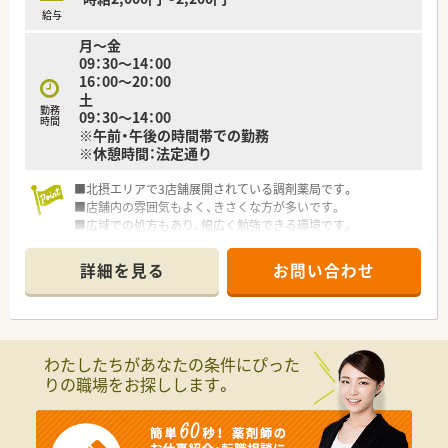
調剤業務の効率化と薬剤師様の負担軽減に努めております。
給与
月～金
＜こんな方にオススメです！＞
09：30～14：00
■同じく育児をしながらお仕事をされている薬剤師様のいらっ
16：00～20：00
しゃる環境で働きたい方
土
■急なお休みでも快く対応いただける環境を望まれている方
勤務
09：30～14：00
■積極的な機械化により効率よく業務ができる職場をイメージ
時間
※午前・午後の時間帯での勤務
されている方
※休憩時間：法定通り
■北摂エリアで3店舗展開されている調剤薬局です。
■店舗内の雰囲気もよく、きさくな方が多いです。
■広域での処方もあり、幅広く勉強できる環境です。
詳細を見る
お問い合わせ
わたしたちがあなたの条件にぴった
りの職場をお探しします。