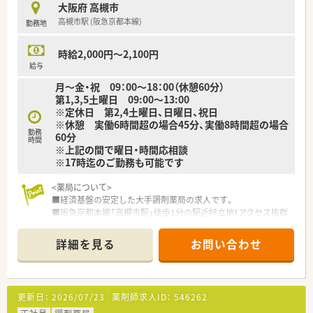
店舗を展開しています。
大阪府 高槻市
創業以来一貫して真の医薬分業を企業理念として掲げ、医薬分業
高槻市駅 (阪急京都本線)
勤務地
の先駆けとして展開しているような企業です！
■患者様に選ばれる薬局を目指すべく、先進性を持って以下2つ
の機能を主に発揮しています。
時給2,000円～2,100円
◎専門医療機関連携
給与
がん等の専門的な薬学管理に関係機関と連携して対応できる
月～金・祝 09：00～18：00（休憩60分）
◎地域連携
第1,3,5土曜日 09:00～13:00
入退院時の医療機関等との情報連携や、在宅医療等に地域の薬局
※定休日 第2,4土曜日、日曜日、祝日
と連携しながら一元的･継続的に対応できる
※休憩 実働6時間超の場合45分、実働8時間超の場合
勤務
60分
≪研修体制が非常に整っています！≫
時間
※上記の間で曜日・時間応相談
■新人集合研修
※17時迄のご勤務も可能です
⇒新人同士ペアになって服薬指導のロールプレイをしたり、実際
に注射薬等の器具に触れることで、実践的なスキルや知識を身に
<薬局について>
つけます。
■経済基盤の安定した大手調剤薬局の求人です。
■オーベン・ネーベン制
■阪急京都本線「高槻市駅」徒歩1分の駅近好立地！アクセス抜群
⇒新人（ネーベン）に指導役の先輩（オーベン）がマンツーマンで1
の薬局です。
年間指導する制度。
配属店舗内の、なるべく年齢の近い先輩が指導役につきます。
詳細を見る
お問い合わせ
<こんな方にオススメ>
２年目以降は自らがオーベンとなって後輩を育てながら、学んだ
■17時までのご勤務を叶えたい方
知識を復習します。
■軽量科目メインで落ち着いた環境で働きたいかた
■15ステップアップ研修
■大手調剤薬局の安定した経済基盤で、腰を据えて長く勤務した
⇒薬学知識や店舗管理知識を5年間で段階的に学んでいくe-
更新日：
2026/07/23
薬剤師求人ID：
546262
い方
Learning研修。