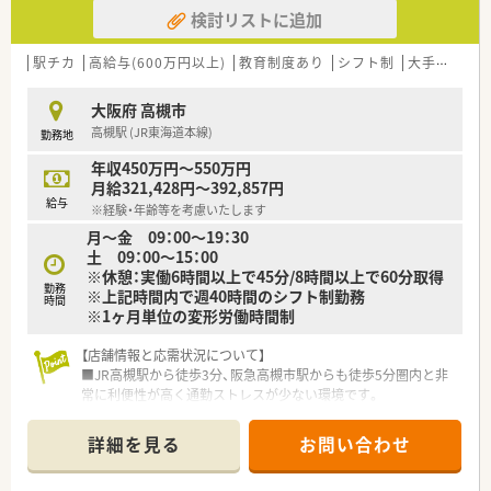
検討リストに追加
■施設在宅業務は全店舗で行っており、往診同行もされています
ので、携わりたい方にもオススメです！
駅チカ
高給与(600万円以上)
教育制度あり
シフト制
大手チェーン以外
◇こんな薬局です◇
■JR高槻駅/阪急高槻市駅どちらも徒歩圏内！交通アクセスが抜
大阪府 高槻市
群です！
高槻駅 (JR東海道本線)
勤務地
■定着率の高い薬局です◎
■在宅業務に積極的に取り組まれている薬局です！
年収450万円～550万円
月給321,428円～392,857円
◇こんな方にオススメ◇
給与
※経験・年齢等を考慮いたします
■電車通勤で毎日便利のご通勤したい方！
月～金 09：00～19：30
■定着率の高い薬局で、長期的なご就業を叶えたい方！
土 09：00～15：00
■在宅業務のご経験を積みたい方！
※休憩：実働6時間以上で45分/8時間以上で60分取得
勤務
※上記時間内で週40時間のシフト制勤務
時間
※1ヶ月単位の変形労働時間制
【店舗情報と応需状況について】
■JR高槻駅から徒歩3分、阪急高槻市駅からも徒歩5分圏内と非
常に利便性が高く通勤ストレスが少ない環境です。
■心療内科や精神科をメインに1日平均80枚から90枚の処方箋
を応需しており、深く専門性を磨くことが可能です。
詳細を見る
お問い合わせ
■薬剤師は常勤5名とパート4名の手厚い体制で、1200品目以上
の医薬品を扱いながら安全な調剤を行っています。