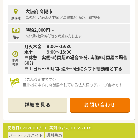
大阪府 高槻市
高槻駅 (JR東海道本線)／高槻市駅 (阪急京都本線)
勤務地
時給2,000円～
※経験・勤務時間等を考慮いたします
給与
月火木金 9:00～19:30
水土 9:00～13:00
※休憩 実働6時間超の場合45分、実働8時間超の場合
勤務
60分
時間
※１日６～８時間、週4～5日にシフト制勤務とする
◇こんな企業です◇
■北摂を中心に店舗展開している法人様のグループ会社です
◇こんな薬局です◇
■JR高槻駅が最寄り駅になります！
詳細を見る
お問い合わせ
◇こんな方にオススメ◇
■電車通勤で毎日便利のご通勤したい方！
■週20時間～週30時間でご勤務したい方！
更新日：
2026/06/30
薬剤師求人ID：
552618
パート・アルバイト
調剤薬局