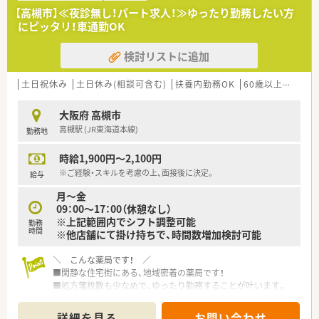
【高槻市】≪夜診無し！パート求人！≫ゆったり勤務したい方
にピッタリ！車通勤OK
検討リストに追加
土日祝休み
土日休み(相談可含む)
扶養内勤務OK
60歳以上可
教育
大阪府 高槻市
高槻駅 (JR東海道本線)
勤務地
時給1,900円～2,100円
※ご経験・スキルを考慮の上、面接後に決定。
給与
月～金
09：00～17：00（休憩なし）
※上記範囲内でシフト調整可能
勤務
時間
※他店舗にて掛け持ちで、時間数増加検討可能
＼ こんな薬局です！ ／
■閑静な住宅街にある、地域密着の薬局です！
■処方箋枚数も少なめで、ゆったり勤務することが叶います。
■ブランクあり・経験浅い方でもご活躍頂けます。
■門前のクリニックさんは内科・小児科をメインで受けられてい
詳細を見る
お問い合わせ