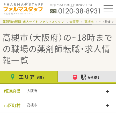
平日9：30-19：00 土日10：00-19：00
薬剤師の転職・求人サイト ファルマスタッフ
大阪府
高槻市
~18時まで
高槻市（大阪府）の~18時まで
の職場
の薬剤師転職・求人情
報一覧
エリア
駅
で探す
から探す
都道府県
大阪府
市区町村
高槻市