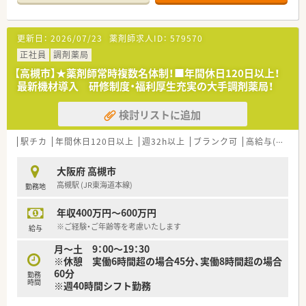
おります。
■個人在宅は4名程度、施設在宅は現在行っておらず、業務は外
来患者様の対応がメインとなっております。
更新日：
2026/07/23
薬剤師求人ID：
579570
ただ在宅業務に興味のある方は、一緒に取り組むこともできま
す。
正社員
調剤薬局
【高槻市】★薬剤師常時複数名体制！■年間休日120日以上！
最新機材導入 研修制度・福利厚生充実の大手調剤薬局！
検討リストに追加
駅チカ
年間休日120日以上
週32h以上
ブランク可
高給与(600万円以上)
大阪府 高槻市
高槻駅 (JR東海道本線)
勤務地
年収400万円～600万円
※ご経験・ご年齢等を考慮いたします
給与
月～土 9：00～19：30
※休憩 実働6時間超の場合45分、実働8時間超の場合
60分
勤務
時間
※週40時間シフト勤務