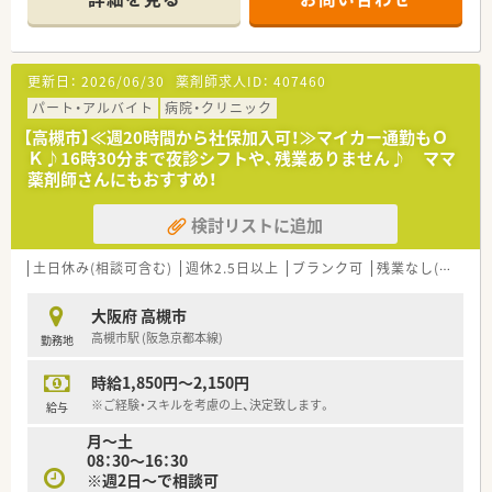
ます。
更新日：
2026/06/30
薬剤師求人ID：
407460
パート・アルバイト
病院・クリニック
【高槻市】≪週20時間から社保加入可！≫マイカー通勤もＯ
Ｋ♪16時30分まで夜診シフトや、残業ありません♪ ママ
薬剤師さんにもおすすめ！
検討リストに追加
土日休み(相談可含む)
週休2.5日以上
ブランク可
残業なし(ほぼなし含む)
大阪府 高槻市
高槻市駅 (阪急京都本線)
勤務地
時給1,850円～2,150円
※ご経験・スキルを考慮の上、決定致します。
給与
月～土
08：30～16：30
※週2日～で相談可