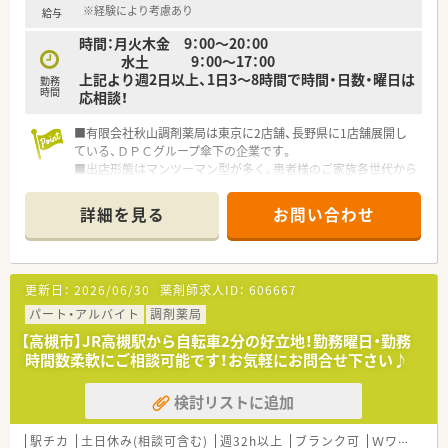
※経験により考慮あり
給与
時間：月火木金 9：00～20：00
水土 9：00～17：00
上記より週2日以上、1日3～8時間で時間・日数・曜日は
勤務
時間
応相談！
■有限会社秋山調剤薬局は東京に2店舗、長野県に1店舗展開し
ている、ＤＰＣグループ傘下の企業です。
■出店形態はマンツーマン型が多く、患者様のご家族各世代から
処方箋を応需する地域密着型の薬局です。
■かかりつけ薬局として従業員は積極的に認定薬剤師を取得し
詳細を見る
お問い合わせ
ております。
更新日：
2026/06/30
薬剤師求人ID：
606667
パート・アルバイト
調剤薬局
【高槻市】JR高槻駅から自転車2分の好立地！勤務曜日・勤務
時間数柔軟にご相談可能です！お気軽にお問合せ下さい♪
検討リストに追加
駅チカ
土日休み(相談可含む)
週32h以上
ブランク可
Ｗワーク可