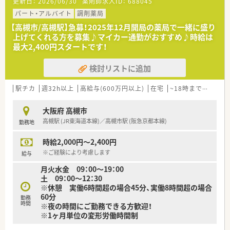
更新日：
2026/06/30
薬剤師求人ID：
688045
界トップクラスの実績となっています。
を追って
■昨今業界再編の激しい調剤薬局業界の中では圧倒的な地位を
パート・アルバイト
調剤薬局
5年の教育プログラムを実施しています。
築いている為、
【高槻市/高槻駅】急募！2025年12月開局の薬局で一緒に盛り
長期的に安心して働ける企業です。
＼福利厚生／
上げてくれる方を募集♪マイカー通勤がおすすめ♪時給は
■東京大学病院をはじめ全国の病院の敷地内に薬局を持ってい
〇「社員第一主義」を掲げている同社では、福利厚生面が手厚く
最大2,400円スタートです！
ます。
年間休日120日以上、「連続休暇制度（年に1回、最大9連休を取
病診薬連携を強化することで、地域にお住いの患者様に高度な
得できる制度）」等
検討リストに追加
医療の提供を実現しています。
プライベートも充実出来る様にワークライフバランスを後押
■大学病院と連携することで疑義照会データベースの共同開発
ししてくれる制度が充実しています。
や、がん専門薬剤師取得に向けた
駅チカ
〇社員割引制度、財形貯蓄制度、スポーツジム優待等が受けられ
週32h以上
高給与(600万円以上)
在宅
~18時までの職場
病院での実習も行っています。
る他、
■個別の教育プログラム『AIN METHOD』によってスキルアップ
提携の保養施設は全国に40ヵ所あります。
大阪府 高槻市
をサポート！
〇産休・育休・時短勤務者2,097人以上等、どれも業界トップクラ
高槻駅 (JR東海道本線)／高槻市駅 (阪急京都本線)
勤務地
新入社員研修、フォローアップ研修、マネジメント研修と段階
スの実績!
を追って
産休、育休取得はもちろんのこと、育児短時間勤務制度を実施
時給2,000円～2,400円
5年の教育プログラムを実施しています。
育児休業より復帰後、1日最大2時間短縮して勤務できる制度
■海外研修を含めて50種類以上の研修プログラムで社員の成長
※ご経験により考慮します
です。
給与
をサポートしてくれます。
法律では3歳までですが、同社では小学校就学時までの期間利
月火水金 09：00～19：00
■「社員第一主義」を掲げている同社では、福利厚生面が手厚く
用可能♪
土 09：00～12：30
「連続休暇制度（年に1回、最大9連休を取得できる制度）」等、プ
〇転居を伴う異動のある採用枠もありますが(転居を伴わない採
※休憩 実働6時間超の場合45分、実働8時間超の場合
ライベートも充実出来る様に
用も可)
60分
ワークライフバランスを後押ししてくれる制度が充実してい
勤務
帰省旅費（年2回5万円まで）と帰省休暇（連続4日間）を受けら
時間
※夜の時間にご勤務できる方歓迎！
ます。
れます。
※1ヶ月単位の変形労働時間制
■ナショナル社員は帰省旅費（年2回5万円まで）と帰省休暇（連
続4日間）を受けられます。