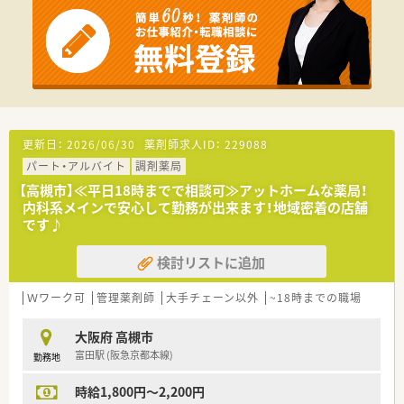
■持参薬管理
≪おすすめポイント≫
■09：00～17：15が基本シフトとなりますが、ＡＭのみなど時短
勤務の希望も叶います
■土日祝日休みなど、勤務曜日の相談も可能です。
■調剤、監査メインのお仕事です。病院経験は問いません
■ブランクある方もご応募可能です。
更新日：
2026/06/30
薬剤師求人ID：
229088
パート・アルバイト
調剤薬局
【高槻市】≪平日18時までで相談可≫アットホームな薬局！
内科系メインで安心して勤務が出来ます！地域密着の店舗
です♪
検討リストに追加
Ｗワーク可
管理薬剤師
大手チェーン以外
~18時までの職場
大阪府 高槻市
富田駅 (阪急京都本線)
勤務地
時給1,800円～2,200円