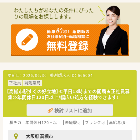
【募集背景と求める人物像について】
■欠員補充に伴う募集であり、病院のコンセプトに共感し、患者
わたしたちがあなたの条件にぴった
様へ優しく接せる方を求めています。
りの職場をお探しします。
■精神科領域の専門性を高めたい意欲がある方なら、病院実務が
未経験の方でも相談が可能です。
■周囲との連携を大切にしながら、定時終業の環境を活かして長
く勤務を続けたい方に最適です。
【法人特徴について】
■高槻市に位置し、病院機能評価の認定を受けるなど、質の高い
医療サービスを提供しています。
■「病院らしくない病院」をコンセプトに、西洋風の美しい外観
とホテルのような内装が特徴です。
■音楽療法やアロマセラピーを導入し、患者様にとっての「心の
更新日：
2026/06/30
薬剤師求人ID：
666004
オアシス」を目指す法人です。
正社員
調剤薬局
【勤務実態について】
【高槻市駅すぐの好立地】≪平日18時までの開局★正社員募
■勤務時間は9時から18時までとなっており、残業は月に1時間
集≫年間休日120日以上/幅広い処方を経験できます！
未満と極めて少ない職場です。
■月9回の休みが確保されており、土曜日の出勤分は平日に振り
検討リストに追加
替えるなどシフト調整も柔軟です。
■有給休暇の消化率は100％を誇り、スタッフ同士がフォローし
駅チカ
年間休日120日以上
未経験可
ブランク可
高給与(600万円以上)
合って休みを推奨する環境です。
大阪府 高槻市