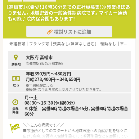
■残業はほぼ無しの環境！
【高槻市】≪希少！16時30分までの正社員募集！≫残業ほぼあ
■薬剤師メンバーの仲が良いのも自慢です。
りません。地域密着の一般急性期病院です。マイカー通勤
も可能♪院内保育園もあります！
＊＊ こんな方におススメ ＊＊
■未経験から病院へチャレンジをされたい方！
検討リストに追加
■落ち着いた環境でご勤務を希望される方！
■勤務後の時間を大切にされたい方！
未経験可
ブランク可
残業なし(ほぼなし含む)
転勤なし
車通勤可
大阪府 高槻市
高槻市駅 (阪急京都本線)
勤務地
年収390万円～480万円
月給278,400円～348,650円
給与
※年齢経験による
※経験・スキル考慮の上交渉させていただきます。
月～土
08：30～16：30（休憩60分）
※休憩 実働6時間超の場合45分、実働8時間超の場合
勤務
時間
60分
＼＼こんな病院です／／
■診療所としてのスタートから地域医療への貢献活動を徐々に
広げ、病院、介護老人保健施設そして看護施設などを展開してい