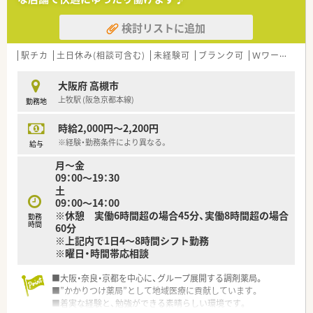
検討リストに追加
駅チカ
土日休み(相談可含む)
未経験可
ブランク可
Ｗワーク可
大阪府 高槻市
上牧駅 (阪急京都本線)
勤務地
時給2,000円～2,200円
※経験・勤務条件により異なる。
給与
月～金
09：00～19：30
土
09：00～14：00
※休憩 実働6時間超の場合45分、実働8時間超の場合
勤務
時間
60分
※上記内で1日4～8時間シフト勤務
※曜日・時間帯応相談
■大阪・奈良・京都を中心に、グループ展開する調剤薬局。
■”かかりつけ薬局”として地域医療に貢献しています。
■着実な経験と、勉強ができる素晴らしい環境です。