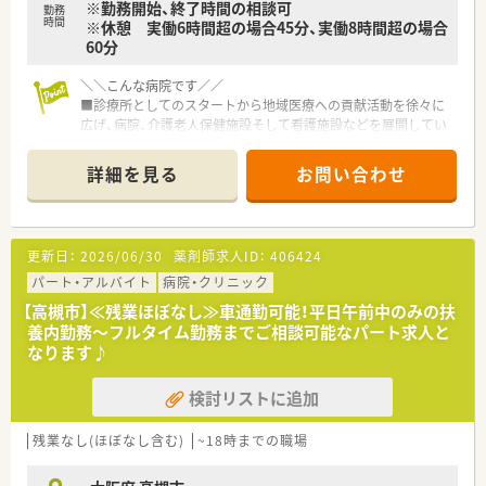
※勤務開始、終了時間の相談可
勤務
時間
※休憩 実働6時間超の場合45分、実働8時間超の場合
60分
＼＼こんな病院です／／
■診療所としてのスタートから地域医療への貢献活動を徐々に
広げ、病院、介護老人保健施設そして看護施設などを展開してい
ます。
■病床数は110床ほど、うち80％ほどが稼働しています。処方箋
詳細を見る
お問い合わせ
は100％院外処方に出しており、当直などもございません。
■診療科目は内科,呼吸器科, 糖尿病内科, 外科, 整形外科, 脳外科
です。
■高槻市駅より車で15分ですので、車通勤もしくはバス通勤が
更新日：
2026/06/30
薬剤師求人ID：
406424
おススメです。
パート・アルバイト
病院・クリニック
＼＼おすすめポイント／／
【高槻市】≪残業ほぼなし≫車通勤可能！平日午前中のみの扶
■月～土8:30～16:30のうち週2日以上ご勤務可能な方、勤務曜
養内勤務～フルタイム勤務までご相談可能なパート求人と
日はご相談可能です。
なります♪
■処方箋は院外に出しておりますので、入院患者様の調剤、監
査、病棟業務が主な業務内容になります。
検討リストに追加
■院内保育も完備しておりますので、小さなお子さんがいらっし
ゃる薬剤師さんも預けながら勤務できます。
残業なし(ほぼなし含む)
~18時までの職場
≪業務内容≫
■入院患者様の調剤業務（外来は院外処方）