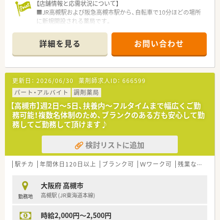
【店舗情報と応需状況について】
■社員割引制度、財形貯蓄制度、スポーツジム優待等が受けられ
■JR高槻駅および阪急高槻市駅から、自転車で10分ほどの場所
る他、
に新規開設される薬局です。
提携の保養施設は全国に40ヵ所あります。
■応需科目は内科広域を予定しており、地域にお住いの皆様のか
■産休、育休取得はもちろんのこと、育児短時間勤務制度を実施
かりつけ薬局を目指します。
しています。
詳細を見る
お問い合わせ
■新規開設のため、常勤薬剤師2名体制で店舗の立ち上げから一
■育児休業より復帰後、1日最大2時間短縮して勤務できる制度
緒に携わっていただきます。
です。法律では3歳までですが、
アイングループでは小学校就学時までの期間利用可能です。
【募集背景と求める人物像について】
更新日：
2026/06/30
薬剤師求人ID：
666599
■新規開設に伴うオープニングスタッフの募集となり、共に新し
い薬局を創る仲間を求めています。
パート・アルバイト
調剤薬局
■これまでのご経験や年齢は問わず、明るく前向きに業務に取り
【高槻市】週2日～5日、扶養内～フルタイムまで幅広くご勤
組めるお人柄を重視します。
務可能！複数名体制のため、ブランクのある方も安心して勤
■在宅医療に意欲があり、車の運転が可能な方であれば、未経験
務してご勤務して頂けます♪
からの挑戦も大歓迎です。
検討リストに追加
【職場環境と雰囲気】
■職員の平均年齢は30代が中心で、若く活気があり、闊達なコミ
ュニケーションが魅力です。
駅チカ
年間休日120日以上
ブランク可
Ｗワーク可
残業なし(ほぼなし含む)
■代表2名とも現場経験が豊富な薬剤師のため、現場目線に立っ
た薬局運営を行っています。
大阪府 高槻市
■ご友人の紹介で入職された方も多く、職員はお人柄の良い方ば
高槻駅 (JR東海道本線)
勤務地
かりで人間関係も良好です。
時給2,000円～2,500円