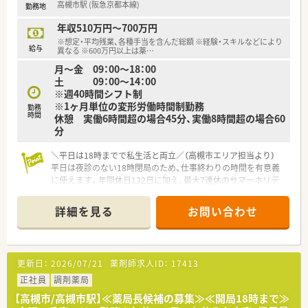
高槻市駅 (阪急京都本線)
勤務地
る医薬品を製造する工場として、自動化設備とコンピューターシ
ステムのもと夜間無人運転を含め24時間稼働を実施し、優れた
年収510万円～700万円
品質の錠剤を安定的に製造しています。
※想定・平均残業、各種手当を含んだ総額 ※経験・スキルなどにより
■経済産業省が認定する「健康経営優良法人 2022」（中小規模法
給与
異なる ※600万円以上は薬
…
人部門）を取得ています。
月～金 09：00～18：00
■日本政策投資銀行の「DBJ健康経営（ヘルスマネジメント）格
土 09：00～14：00
付」を取得しています。
※週40時間シフト制
※1ヶ月単位の変形労働時間制勤務
＼ このような方を求めています ／
勤務
時間
休憩 実働6時間超の場合45分、実働8時間超の場合60
■品質管理もしくは品質保証の経験が2年以上の方
分
■安定した環境でさらに成長したい方
＼平日は18時までで私生活と両立／（高槻市エリア担当より）
平日は夜診のない18時閉局のため、仕事終わりの時間を有意義
に使えます。年間休日122日に加え、最大7連休のサマーホリデ
ー制度もありお休みも充実しています。
＊------------------------------------------＊
詳細を見る
お問い合わせ
【店舗情報と応需状況について】
■阪急京都本線の高槻市駅から徒歩2分という、非常にアクセス
が良く日々の通勤が快適な好立地にある調剤薬局です。
■大阪医科大病院の門前に位置しているため、総合科目の多種多
更新日：
2026/07/21
薬剤師求人ID：
17413
様な処方箋を応需しており確実にスキルアップが図れます。
■1日あたりの処方箋応需枚数は約120枚となっており、常時5名
正社員
調剤薬局
から6名の厚い薬剤師体制を配置して業務に取り組んでいます。
【高槻市/高槻市駅】≪薬局長候補の募集≫≪開局18時まで≫