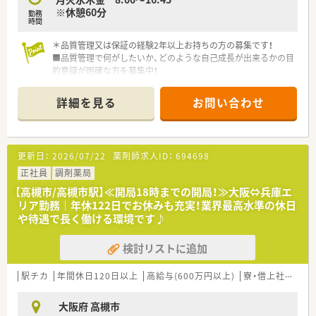
※休憩60分
勤務
時間
＊品質管理又は保証の経験2年以上お持ちの方の募集です！
■品質管理で何がしたいか、どのような自己成長が出来るかの目
的意識が明確な方を募集中！
■年間休日125日以上／福利厚生も充実しており業務に集中出
来る環境が整っております！
詳細を見る
お問い合わせ
■敷地や社屋も広々としており圧迫感のない環境で気持ちよく
就業が出来ます。
■これまでのご経験やスキルはもちろん必要ですが、人物面を最
も重視しております！
更新日：
2026/07/22
薬剤師求人ID：
694698
＼ こんな会社です ／
正社員
調剤薬局
■稼働している工場は半世紀以上も歴史の中で主要な役割を果
【高槻市/高槻市駅】≪開局18時までの開局！≫大阪⇔兵庫エ
たし、変わることなく高品質で安定的な製造を行っています。
リア勤務│年休122日でお休みも充実！業界最高水準の休日
■交通利便性に非常に優れた立地に位置しており、安定した供
や待遇で長く働ける環境です♪
給、高品質で低コスト、効率性において真に競争力のある製剤工
場として、様々なニーズにこたえられるように品質第一で日々研
検討リストに追加
鑽に励んでいます。
■最新鋭の設備を保有し、アンプル、バイアルの他、ユーザーの
使用利便性を考慮したシリンジ製剤を製造しています。
駅チカ
年間休日120日以上
高給与(600万円以上)
寮・借上社宅あり
■高度な製造管理と品質保証システムの求められる、凍結乾燥バ
イアル、生物学的製剤も製造しています。
大阪府 高槻市
■錠剤の製造から包装までを一貫製造しており、人の健康を支え