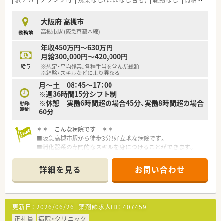
け薬剤師業務を含む丁寧な服薬指導を実施する業務です。
■外来調剤だけではなく、地域医療へのさらなる貢献を目指して
大阪府 高槻市
在宅訪問業務や薬学管理、お薬の配達などもお任せします。
高槻市駅 (阪急京都本線)
勤務地
【職場環境と雰囲気】
年収450万円～630万円
■最新の音声認識薬歴作成システムが100％導入されており、手
月給300,000円～420,000円
書きで平均7分かかる薬歴入力を2分に短縮しています。
給与
※想定・平均残業、各種手当を含んだ総額
■ピッキング監査システムなどの過誤防止システムにより、薬の
※経験・スキルなどにより異なる
取り間違えを限りなくゼロに近づけ安全に勤務できます。
月～土 08：45～17：00
■安定した大手グループでありながらアットホームな社風が根
※週36時間15分シフト制
付いており、スタッフ同士が楽しくお仕事を続けられます。
※休憩 実働6時間超の場合45分、実働8時間超の場合
勤務
時間
60分
＊＊ こんな病院です ＊＊
■阪急高槻市駅から徒歩3分！好立地な病院です。
■消化器系の専門的なスキルを身につけることができます。
■病院薬剤師として長く落ち着いて勤務したい方に最適の環境
です。
詳細を見る
お問い合わせ
＊＊ 働く環境 ＊＊
■33床の一般病院。外来はほぼ100％院外処方。薬剤師は4名在
籍の体制ですので、業務に余裕を持った対応が可能です。
更新日：
2026/06/26
薬剤師求人ID：
407459
■月～土 8:45～17:00（休憩60分）の週36時間15分の勤務時間！
終業時間も、総労働時間も魅力的です。
正社員
病院・クリニック