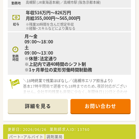
高槻駅 (JR東海道本線)／高槻市駅 (阪急京都本線)
勤務地
年収516万円～826万円
月給355,000円～565,000円
給与
※残業30時間を含んだ想定年収
※経験・スキルなどにより異なる
月～金
09：00～18：00
土
09：00～13：00
勤務
※休憩：法定通り
時間
※上記内で週40時間のシフト制
※1ヶ月単位の変形労働時間制勤務
＼18時終業で残業ほぼなし／（高槻市エリア担当より）
基本17時半閉局で遅番でも18時までのため、夜診対応がござい
ません。全社平均残業も非常に少なく、年間休日122日と合わせ
て私生活を最優先したい方に最適な環境です。
＊------------------------------------------＊
詳細を見る
お問い合わせ
【店舗情報と応需状況について】
■阪急京都本線の高槻市駅から徒歩1分、JR東海道本線の高槻駅
からも徒歩圏内という、抜群の通勤アクセスを誇る好立地です。
■お隣にある大阪医科薬科大学病院やかわしげクリニックより
更新日：
2026/06/26
薬剤師求人ID：
13760
総合科目の処方箋を月間で約1,100枚ほど応需しています。
■外来のほかに約30名規模の高齢者施設在宅も1施設担当して
パート・アルバイト
調剤薬局