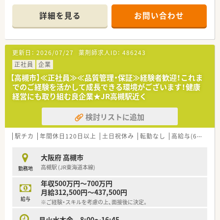
■将来、独立開局を希望する薬剤師の支援も充実しています。
詳細を見る
お問い合わせ
更新日：
2026/07/27
薬剤師求人ID：
486243
正社員
企業
【高槻市】≪正社員≫≪品質管理・保証≫経験者歓迎！これま
でのご経験を活かして成長できる環境がございます！健康
経営にも取り組む良企業★JR高槻駅近く
検討リストに追加
駅チカ
年間休日120日以上
土日祝休み
転勤なし
高給与(600万円以上)
大阪府 高槻市
高槻駅 (JR東海道本線)
勤務地
年収500万円～700万円
月給312,500円～437,500円
給与
※ご経験・スキルを考慮の上、面接後に決定。
月火水木金 8:00～16:45