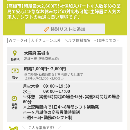
おり、地域医療に深く貢献しながらバランスよく経験を積めま
【高槻市】時給最大2,600円！社保加入パート≪人数多めの薬
す。
局で安心！≫急なお休みなどの対応も可能！主婦層に人気の
求人♪シフトの融通も良い環境です♪
【想定される業務内容】
■大病院やクリニックから届く総合科目の処方箋に基づき、正確
検討リストに追加
な調剤作業をはじめ、見落としのない監査、服薬指導を行いま
す。
■1,500品目以上の豊富な医薬品やツムラの漢方を適切に管理
Ｗワーク可
大手チェーン以外
ヘルプ体制充実
~18時までの職場
し、患者様のライフスタイルに寄り添った対人医療を担います。
■施設在宅におけるお薬の一包化調剤から施設への配薬、適切な
大阪府 高槻市
服薬フォローアップまでをチームで計画的に実施します。
高槻市駅 (阪急京都本線)
勤務地
【職場環境と雰囲気】
時給2,000円～2,600円
■明るく清潔感溢れる店内が自慢であり、待合室は広々として調
※ご経験・勤務時間などを考慮いたします
剤室も整理整頓されているため非常に働きやすい環境です。
給与
（17時以降：2,300～2,600円）
■病院との信頼関係が非常に良好なため、日々の些細な疑義照会
月火木金 09：00～19：30
の際にもスムーズに連絡をとり合って解決できる好環境です。
水土 09：00～17：00
■女性の活躍推進に優れた企業として厚生労働大臣より「えるぼ
※休憩 実働6時間超の場合45分、実働8時間超の場合
し」の最高位認定を受けており、女性が長く働ける職場です。
60分
勤務
※上記時間内で1日4～8時間シフト制勤務
時間
※一ヶ月単位の変形労働時間制
※週4～5日勤務のシフト制
＼ こんな薬局です！ ／