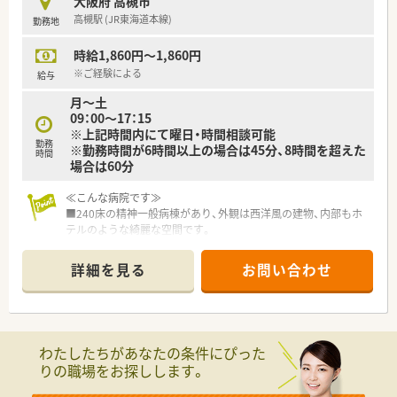
大阪府 高槻市
■服薬指導業務（病棟）
高槻駅 (JR東海道本線)
勤務地
■医薬品管理、医薬品情報管理
時給1,860円～1,860円
※ご経験による
給与
月～土
09：00～17：15
※上記時間内にて曜日・時間相談可能
勤務
※勤務時間が6時間以上の場合は45分、8時間を超えた
時間
場合は60分
≪こんな病院です≫
■240床の精神一般病棟があり、外観は西洋風の建物、内部もホ
テルのような綺麗な空間です。
■音楽療法やアロマセラピーなども行っているため、興味あれば
一緒に体験して頂くことが出来ます。
詳細を見る
お問い合わせ
■車通勤が可能であり、バスの場合は高槻から無料のシャトルバ
スの運行をしております。
■有給消化も100％できて、急なお休みにも対応できる環境で
す。
わたしたちがあなたの条件にぴった
≪業務内容≫
りの職場をお探しします。
■入院患者様の調剤、監査、服薬指導 ※外来は院外処方
■医薬品管理、医薬品情報管理