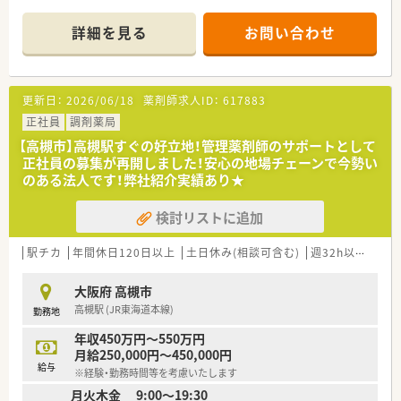
ます。
■病床数は110床ほど、うち80％ほどが稼働しています。処方箋
詳細を見る
お問い合わせ
は100％院外処方に出しており、当直などもございません。
■診療科目は内科,呼吸器科, 糖尿病内科, 外科, 整形外科, 脳外科
です。
■高槻市駅より車で15分ですので、車通勤もしくはバス通勤が
更新日：
2026/06/18
薬剤師求人ID：
617883
おススメです。
正社員
調剤薬局
＼＼おすすめポイント／／
【高槻市】高槻駅すぐの好立地！管理薬剤師のサポートとして
■月～土8:30～16:30の4週6休の働き方になります。ご都合上、
正社員の募集が再開しました！安心の地場チェーンで今勢い
遅い時間まで働けない。17時には終業していたい。という方必
のある法人です！弊社紹介実績あり★
見です。
■夏季休暇も5日、年末年始は5日のお休みで、ワークライフバラ
検討リストに追加
ンス◎
■処方箋は院外に出しておりますので、入院患者様の調剤、監
査、病棟業務が主な業務内容になります。
駅チカ
年間休日120日以上
土日休み(相談可含む)
週32h以上
Ｗワ
■院内保育も完備しておりますので、小さなお子さんがいらっし
ゃる薬剤師さんも預けながら勤務できます。
大阪府 高槻市
高槻駅 (JR東海道本線)
勤務地
≪業務内容≫
■入院患者様の調剤業務（外来は院外処方）
年収450万円～550万円
■服薬指導業務（病棟）
月給250,000円～450,000円
■医薬品管理、医薬品情報管理
給与
※経験・勤務時間等を考慮いたします
■各委員会の出席等
月火木金 9:00～19:30