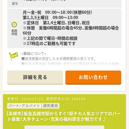
◎専門医療機関連携
給与
がん等の専門的な薬学管理に関係機関と連携して対応できる
月～金・祝 09：00～18：00（休憩60分）
◎地域連携
第1,3,5土曜日 09:00～13:00
入退院時の医療機関等との情報連携や、在宅医療等に地域の薬局
※定休日 第2,4土曜日、日曜日、祝日
と連携しながら一元的･継続的に対応できる
※休憩 実働6時間超の場合45分、実働8時間超の場合
勤務
60分
≪研修体制が非常に整っています！≫
時間
※上記の間で曜日・時間応相談
■新人集合研修
※17時迄のご勤務も可能です
⇒新人同士ペアになって服薬指導のロールプレイをしたり、実際
に注射薬等の器具に触れることで、実践的なスキルや知識を身に
<薬局について>
つけます。
■経済基盤の安定した大手調剤薬局の求人です。
■オーベン・ネーベン制
■阪急京都本線「高槻市駅」徒歩1分の駅近好立地！アクセス抜群
⇒新人（ネーベン）に指導役の先輩（オーベン）がマンツーマンで1
の薬局です。
年間指導する制度。
配属店舗内の、なるべく年齢の近い先輩が指導役につきます。
詳細を見る
お問い合わせ
<こんな方にオススメ>
２年目以降は自らがオーベンとなって後輩を育てながら、学んだ
■17時までのご勤務を叶えたい方
知識を復習します。
■軽量科目メインで落ち着いた環境で働きたいかた
■15ステップアップ研修
■大手調剤薬局の安定した経済基盤で、腰を据えて長く勤務した
⇒薬学知識や店舗管理知識を5年間で段階的に学んでいくe-
更新日：
2026/07/23
薬剤師求人ID：
606186
い方
Learning研修。
パート・アルバイト
調剤薬局
疾患や薬剤の基礎知識、主要医薬品300品目マスターから始ま
＼こんな企業です／
り、在宅医療やOTC、管理者としての知識まで、幅広いカリキュ
【高槻市】阪急高槻市駅からすぐ！駅チカ人気エリアでのパー
○全国に1,000店舗以上を展開する大手調剤薬局です。
ラムを継続的に学んでいきます。
ト募集！大手チェーン・充実の福利厚生が魅力です♪
○東京大学病院をはじめ全国の病院の敷地内に薬局を持ってい
ます。
≪システム化が進んでいます！≫