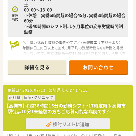
土
ワンオペになる時間帯を一切排除した複数名体制で調剤を行っ
09：00～13：00
ています。
※休憩 実働6時間超の場合45分、実働8時間超の場合
■薬剤師の2倍程度にのぼる手厚い店舗スタッフ（テクニシャン
勤務
時間
60分
や事務など）を配置しており、薬剤師が専門業務に集中できる職
※週40時間のシフト制、1ヶ月単位の変形労働時間制
場です。
勤務
■経営陣のほとんどが薬剤師のため現場に対する理解が極めて
深く、エリアごとに現場のスペシャリストである上席薬剤師が常
駐しています。
＼手厚い休暇と抜群の働きやすさ／（高槻市エリア担当より）
年間休日120日以上に加え、月平均の残業時間は8.8時間と非常
に少ないです。有給休暇も平均13.6日取得されており、私生活を
大切にしながら働けます。
＊------------------------------------------＊
詳細を見る
お問い合わせ
【店舗情報と応需状況について】
■富田駅から徒歩30秒という抜群のアクセスを誇り、駅の目の
前にあるため毎日の通勤が非常に便利な店舗でございます。
■面処方の応需枚数が増加傾向にあるほか、地域医療への貢献を
更新日：
2026/07/13
薬剤師求人ID：
17916
目指して東北から沖縄まで展開する在宅業務も実施していま
す。
正社員
病院・クリニック
■お薬の調剤だけでなく健康食品の販売なども行っており、患者
【高槻市】≪週36時間15分の勤務シフト・17時定時≫高槻市
様の健康維持を多角的な視点から支えられる薬局です。
駅徒歩10分！未経験の方もご応募可能な病院です☆
【想定される業務内容】
検討リストに追加
■富田エリアおよび中穂積の店舗へ持ち込まれる多様な処方箋
に基づき、正確な調剤業務や多角的な監査業務を行います。
■患者様一人ひとりに寄り添い、お薬の正しい使い方やかかりつ
駅チカ
ブランク可
残業なし(ほぼなし含む)
転勤なし
高給与(600万円以上)