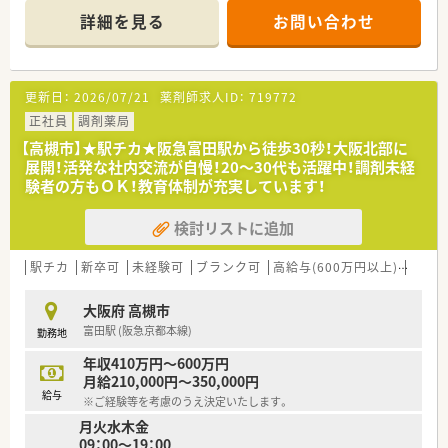
＊------------------------------------------＊
詳細を見る
お問い合わせ
【店舗情報と応需状況について】
■阪急京都本線の高槻市駅から徒歩で2分という好立地にあり、
悪天候の日でも毎日の通勤にかかる負担が非常に少ない便利な
薬局です。
更新日：
2026/07/21
薬剤師求人ID：
719772
■門前に構える歴史ある大学病院より総合科目の処方箋をメイ
ンに受け付けており、最先端の薬学知識を幅広く吸収できる環境
正社員
調剤薬局
です。
【高槻市】★駅チカ★阪急富田駅から徒歩30秒！大阪北部に
■1日あたりの処方箋応需枚数は平均120枚ほどですが、常時5名
展開！活発な社内交流が自慢！20～30代も活躍中！調剤未経
から6名体制の手厚い薬剤師を配置して無理なく運営していま
験者の方もＯＫ！教育体制が充実しています！
す。
検討リストに追加
【想定される業務内容】
■大学病院から届く総合科目の処方箋に基づき、全店に標準導入
されているシステムを活用して安全な調剤や監査の実務全般を
駅チカ
新卒可
未経験可
ブランク可
高給与(600万円以上)
認定
行います。
■お薬の提供だけでなく、自社開発のサプリメントや健康食品の
大阪府 高槻市
カウンセリング販売を通じ、未病や予防の観点から患者様を支え
富田駅 (阪急京都本線)
勤務地
ます。
■薬局長への就任後は、店舗ごとの独立採算制に基づいた予算の
年収410万円～600万円
管理や、他職種スタッフの配置調整などの薬局管理業務も学びま
月給210,000円～350,000円
す。
給与
※ご経験等を考慮のうえ決定いたします。
月火水木金
【職場環境と雰囲気】
09：00～19：00
■店舗には常勤薬剤師5名とパート薬剤師2名が在籍しており、