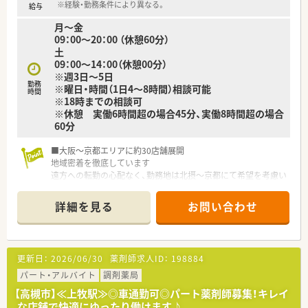
※経験・勤務条件により異なる。
給与
月～金
09：00～20：00 （休憩60分）
土
09：00～14：00（休憩00分）
※週3日～5日
勤務
※曜日・時間（1日4～8時間）相談可能
時間
※18時までの相談可
※休憩 実働6時間超の場合45分、実働8時間超の場合
60分
■大阪～京都エリアに約30店舗展開
地域密着を徹底しています
遠方への転勤の心配なく、勤務地は北摂～京都にて希望を考慮い
たします。
■現在、健康の総合的なサポートとしてＯＴＣ併設型調剤薬局を
詳細を見る
お問い合わせ
積極展開し、
全店調剤併設を目標に、現在は11店まで拡大中
■薬剤師向けの充実した研修制度も、
定期的に開催し実際の業務で知識の定着化を図っています
更新日：
2026/06/30
薬剤師求人ID：
198884
パート・アルバイト
調剤薬局
【高槻市】≪上牧駅≫◎車通勤可◎パート薬剤師募集！キレイ
な店舗で快適にゆったり働けます♪