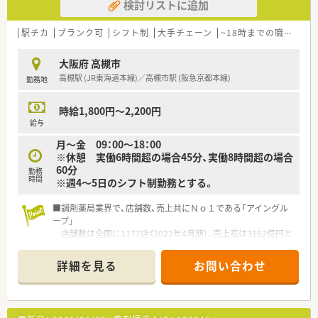
検討リストに追加
病診薬連携を強化することで、地域にお住いの患者様に高度な
■業務効率化の為、自社開発をした全店舗共通の調剤システムを
医療の提供を実現しています。
導入しています。
○全店「同一の機械・システム」を採用しており、且つ処方箋の応
駅チカ
最新の情報や現場で働く薬剤師の声をもとに随時更新していま
ブランク可
シフト制
大手チェーン
~18時までの職場
需内容が多岐にわたる（敷地内・病院門前・医療モール・CL門前）
す！
ので、
■調剤機器に関しましても、応需している処方箋の傾向に合わせ
大阪府 高槻市
スキルUPしたい方にはお勧めもです。
て薬局ごとに必要な調剤機器の積極的な導入をおこなっていま
高槻駅 (JR東海道本線)／高槻市駅 (阪急京都本線)
勤務地
○長期就業＆自己研讃を続ける事で給与があがる仕組みになっ
す。
ており、将来的に高年収も狙う事が出来ます。
■監査システムやコンプライアンス研修など、働く従業員の方た
○インターネットを使って処方薬の飲み方を遠隔指導する「オン
ちが安心して業務できるようなサポートが整っています。
時給1,800円～2,200円
ライン服薬指導」、
給与
今後も病院の「敷地内薬局」の推進、女性客の取り込みを狙う
月～金 09：00～18：00
店舗でデザインの一新。
※休憩 実働6時間超の場合45分、実働8時間超の場合
M&Aによる店舗拡大と業界のリーディングカンパニーとして
60分
勤務
成長を続けています。
時間
※週4～5日のシフト制勤務とする。
○どの店舗も、最新システムが整っています！
■調剤薬局業界で、店舗数、売上共にＮｏ１である「アイングル
＼研修制度／
ープ」
○各種研修制度充実！（入社時研修、新任薬局長研修、薬局長研
店舗数は全国に1177店（2022年4月期）、売上高は3162億円と
修、マネージャー研修、
業界を牽引する企業です。
認定薬剤師取得支援制度、各種学会参加、大学院奨学資金制
■かかりつけ薬剤師数1,750人以上
度、他）
詳細を見る
お問い合わせ
■在宅医療実施店舗数は85％以上
海外研修を含めて50種類以上の研修プログラムで社員の成長
■社内集合研修60種類以上
をサポートしてくれます。
■学会発表223演題
〇個別の教育プログラムによってスキルアップをサポート！
■直近1年間の産休・育休・時短勤務者2,097人以上等、どれも業
新入社員研修、フォローアップ研修、マネジメント研修と段階