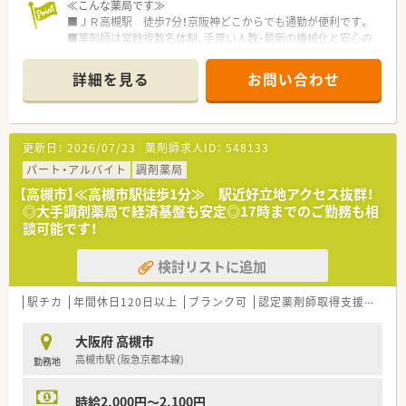
≪こんな薬局です≫
■ＪＲ高槻駅 徒歩7分！京阪神どこからでも通勤が便利です。
■薬剤師は常時複数名体制、手厚い人数・最新の機械化と安心の
勤務体制！
■耳鼻科・皮膚科・眼科・脳神経外科の複数クリニックから処方箋
詳細を見る
お問い合わせ
を応需。駅前の為面対応もございます。
■オンライン服薬指導も行っており、患者様のニーズに合わせて
対応しています！
■配属先につきましては面接にて適性を含め最終決定いたしま
更新日：
2026/07/23
薬剤師求人ID：
548133
す。
パート・アルバイト
調剤薬局
【高槻市】≪高槻市駅徒歩1分≫ 駅近好立地アクセス抜群！
≪こんな方にオススメです≫
◎大手調剤薬局で経済基盤も安定◎17時までのご勤務も相
■調剤薬局の変化に対応し続ける薬局でともに成長をつづけた
談可能です！
い方！
■専門・認定薬剤師取得を活かしたい方！
検討リストに追加
■18時までの正社員をご希望の方！
≪企業の特徴≫
駅チカ
年間休日120日以上
ブランク可
認定薬剤師取得支援あり
■大学病院や総合病院の門前薬局を中心に、全都道府県に約700
店舗を展開しています。
大阪府 高槻市
創業以来一貫して真の医薬分業を企業理念として掲げ、医薬分業
高槻市駅 (阪急京都本線)
勤務地
の先駆けとして展開しているような企業です！
■患者様に選ばれる薬局を目指すべく、先進性を持って以下2つ
の機能を主に発揮しています。
時給2,000円～2,100円