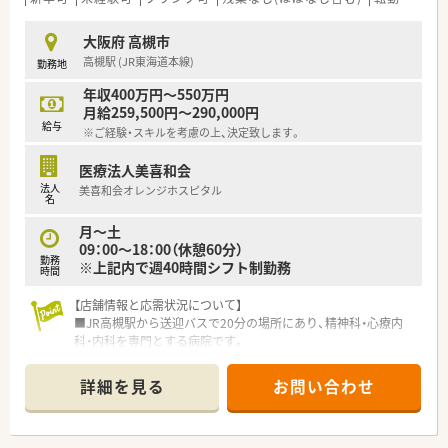
のお手伝い、一部の配達業務などに携わっていただきます。
■店舗の声を反映して最新の調剤機器が積極的に導入されてお
大阪府 高槻市
り、レセコンや各種監査システムを操作しながら業務を行いま
高槻駅 (JR東海道本線)
勤務地
す。
年収400万円～550万円
【職場環境と雰囲気】
月給259,500円～290,000円
■在籍する薬剤師や医療事務のスタッフ全員がとても感じがよ
給与
※ご経験・スキルを考慮の上、決定致します。
く、新しく入職される方もすぐに馴染める温かい店舗です。
■主に非薬剤師の店長が在宅先との折衝や薬の貸し借り、書類の
医療法人美喜和会
やり取りなどの雑務をすべて巻き取ってくれる環境です。
法人
美喜和会オレンジホスピタル
■幅広い年代のスタッフが活躍しており、様々なライフイベント
名
に対する相互理解があるため困った時も助け合える職場です。
月～土
09：00～18：00（休憩60分）
勤務
※上記内で週40時間シフト制勤務
時間
【店舗情報と応需状況について】
■JR高槻駅から送迎バスで20分の場所にあり、精神科・心療内
科・内科を専門とする病院です。
■処方箋は1日平均30枚から40枚を応需し、入院患者様240名の
薬学的管理を行っています。
詳細を見る
お問い合わせ
■現在は常勤薬剤師2名とパート薬剤師2名の体制で、常時2名か
ら3名が在籍し協力しています。