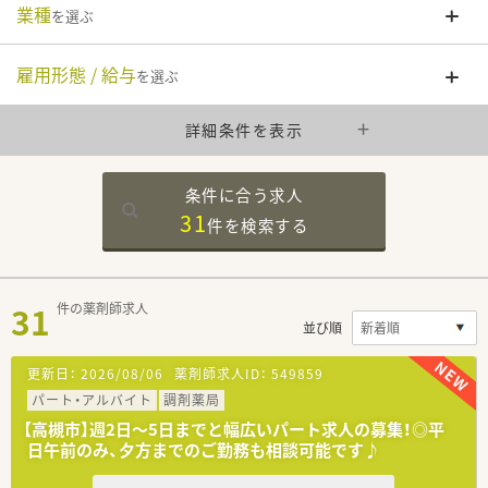
業種
を選ぶ
雇用形態 / 給与
を選ぶ
詳細条件を表示
条件に合う求人
31
件を
検索する
31
件の薬剤師求人
並び順
更新日：
2026/08/06
薬剤師求人ID：
549859
パート・アルバイト
調剤薬局
【高槻市】週2日～5日までと幅広いパート求人の募集！◎平
日午前のみ、夕方までのご勤務も相談可能です♪