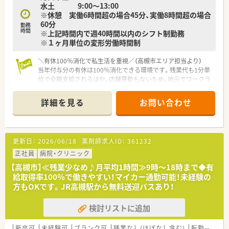
水土 9:00～13:00
※休憩 実働6時間超の場合45分、実働8時間超の場合
60分
勤務
時間
※上記時間内で週40時間以内のシフト制勤務
※１ヶ月単位の変形労働時間制
＼有休100％消化で私生活を重視／（高槻市エリア担当より）
当年付与分の有休は100％消化できる環境です。残業代も1分単
位で全額支給されるほか、店舗異動もないため、地元でワークラ
イフバランスを保てます。
＊------------------------------------------＊
詳細を見る
お問い合わせ
【店舗情報と応需状況について】
■JR東海道本線の高槻駅から自転車で2分ほどに位置しており、
阪急高槻市駅からも近く2WAYアクセスが可能な好立地です。
■2023年5月に開局した非常に綺麗な店舗で、入居するマンショ
更新日：
2026/06/18
薬剤師求人ID：
361232
ンも含めて清潔感があり広々とした待合室が自慢の薬局です。
■主に循環器内科や小児科のほか整形外科、歯科の処方箋を1日
正社員
病院・クリニック
平均70枚から80枚ほど応需しており、整理整頓が徹底されてい
【高槻市】≪残業少なめ♪月平均1時間≫9時～18時まで◆有
ます。
給取得率100％で働きやすい！マイカー通勤可能！未経験の
方もOKです。JR高槻駅から無料送迎バスあり！
【想定される業務内容】
■処方箋に基づく正確な調剤や細心の注意を払った監査、および
検討リストに追加
患者様の気持ちに優しく寄り添った丁寧な服薬指導を行いま
す。
■全店で施設在宅業務に注力しており、正社員として調剤や準備
新卒可
未経験可
ブランク可
残業なし(ほぼなし含む)
転勤なし