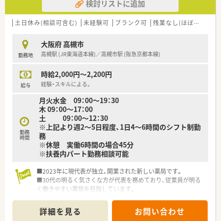
検討リストに追加
土日休み(相談可含む)
未経験可
ブランク可
残業なし(ほぼなし含む)
大阪府 高槻市
高槻駅 (JR東海道本線)／高槻市駅 (阪急京都本線)
勤務地
時給2,000円～2,200円
経験・スキルによる。
給与
月火水金 09：00～19：30
木 09：00～17：00
土 09：00～12：30
※上記より週2～5日程度、1日4～6時間のシフト制勤
勤務
務
時間
※休憩 実働6時間の場合45分
※扶養内パート勤務相談可能
■2023年に現代表が独立、開業された新しい薬局です。
■30代の明るく気さくな方が代表を務めており、従業員が明る
く働きやすい薬局を目指しています。
■調剤システムも電子化を進めており、業務効率の改善やリスク
回避に努めております。
詳細を見る
お問い合わせ
■内科、整形外科を中心に、周辺医療機関の処方箋を面で受けて