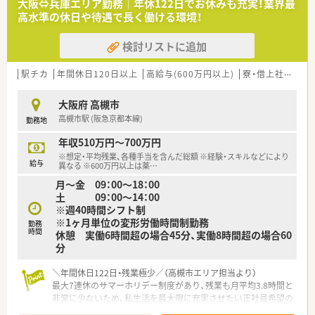
大阪⇔兵庫エリア勤務│年休122日でお休みも充実！業界最
【想定される業務内容】
高水準の休日や待遇で長く働ける環境！
■大学病院からの多岐にわたる処方箋に基づく正確な調剤をは
じめ、二重監査システムを用いた厳格な監査業務を行います。
検討リストに追加
■患者様一人ひとりと丁寧に向き合い、お薬に対する不安や疑問
を解消するためのきめ細やかな服薬指導を担当していただきま
す。
駅チカ
年間休日120日以上
高給与(600万円以上)
寮・借上社宅あり
■店舗に配置された健康機器の案内や、自社開発の化粧品・健康
食品などのアドバイスを通じて未病や予防医療に貢献します。
大阪府 高槻市
高槻市駅 (阪急京都本線)
勤務地
【職場環境と雰囲気】
■店舗は明るい雰囲気で居心地が良く、無理な遠方への異動もな
年収510万円～700万円
いため、大阪や兵庫のエリア内で腰を落ち着けて長く働けます。
※想定・平均残業、各種手当を含んだ総額 ※経験・スキルなどにより
■経営陣のほとんどが現場を知る薬剤師であるため風通しが良
給与
異なる ※600万円以上は薬
…
く、エリアごとに上席薬剤師を配置しフォロー体制も万全です。
月～金 09：00～18：00
■男性の育児休業取得率が81％と非常に高く、エリア長などの
土 09：00～14：00
役職者も実際に取得しているため子育てへの深い理解がありま
※週40時間シフト制
す。
※1ヶ月単位の変形労働時間制勤務
勤務
時間
休憩 実働6時間超の場合45分、実働8時間超の場合60
分
＼年間休日122日・残業極少／（高槻市エリア担当より）
最大7連休のサマーホリデー制度があり、残業も月平均3.8時間と
非常に少ないため、私生活を最大限に充実させたい正社員希望の
方に最適です。