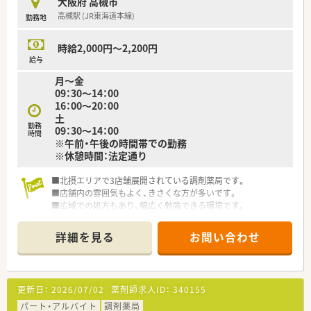
大阪府 高槻市
■監査システム等、各設備充実しております♪
高槻駅 (JR東海道本線)
勤務地
■住宅街にあり、とてもきれいな薬局☆
■教育制度充実しており、未経験の方も安心して働けます◎
時給2,000円～2,200円
給与
月～金
09：30～14：00
16：00～20：00
土
勤務
09：30～14：00
時間
※午前・午後の時間帯での勤務
※休憩時間：法定通り
■北摂エリアで3店舗展開されている調剤薬局です。
■店舗内の雰囲気もよく、きさくな方が多いです。
■広域での処方もあり、幅広く勉強できる環境です。
詳細を見る
お問い合わせ
更新日：
2026/07/02
薬剤師求人ID：
340155
パート・アルバイト
調剤薬局