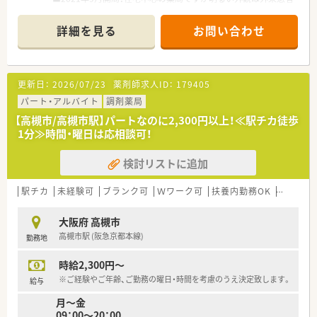
様も気軽に来局頂ける雰囲気です。
■業界では珍しく直行直帰型の働き方を導入しています！
詳細を見る
お問い合わせ
～こんな方におススメ～
■これから調剤薬局に携わりたい未経験の方！
■お仕事復帰を考えている方！
■施設在宅中心に経験を積んでいきたい方！
更新日：
2026/07/23
薬剤師求人ID：
179405
■機械化に積極的な薬局をお探しの方！
■店舗増加中の会社とともに成長したい方！
パート・アルバイト
調剤薬局
～こんな会社です～
【高槻市/高槻市駅】パートなのに2,300円以上！≪駅チカ徒歩
■高齢者向け施設を運営する会社ののお薬部門を担うグループ
1分≫時間・曜日は応相談可！
法人が運営する調剤薬局。
■2021年9月に1店舗目を開局！次の展開も決まっており、今後の
検討リストに追加
成長に大いに期待できる会社です。
■「人生100年時代」に向けて全ての高齢者の安心・安全をサポー
トします。
駅チカ
未経験可
ブランク可
Ｗワーク可
扶養内勤務OK
シフト制
■グループ会社の施設がメインクライアントになる為、
施設との連携が非常に取りやすい環境。
大阪府 高槻市
■調剤業務を徹底的に効率化させるための自動監査システムや
高槻市駅 (阪急京都本線)
勤務地
電子薬歴等のシステムを導入し、施設在宅に特化した運営を行っ
ています。
時給2,300円～
※ご経験やご年齢、ご勤務の曜日・時間を考慮のうえ決定致します。
給与
月～金
09：00～20：00