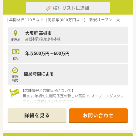
検討リストに追加
年間休日120日以上
高給与(600万円以上)
新規オープン
大手チェーン以外
大阪府 高槻市
高槻市駅 (阪急京都本線)
勤務地
年収500万円～600万円
給与
開局時間による
勤務
時間
【店舗情報と応需状況について】
■2026年初旬に開局予定の新しい薬局で、オープニングスタッ
フとして勤務していただきます。
■阪急京都本線「高槻市駅」からバスで約20分の立地にあり、在
宅医療を専門に扱います。
詳細を見る
お問い合わせ
■業務はグループ会社が運営する高齢者施設が中心で、高槻市4
施設と茨木市1施設を担当予定です。
【募集背景と求める人物像について】