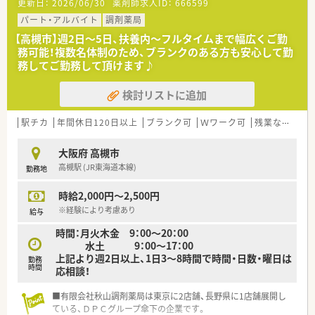
更新日：
2026/06/30
薬剤師求人ID：
666599
経営手腕をお持ちで安定した運営を継続しております。
■現場で働いている薬剤師様は勤続年数の長い方も多く在籍し
パート・アルバイト
調剤薬局
ておりながら、30代前半の薬剤師様もいらっしゃり、どの世代の
【高槻市】週2日～5日、扶養内～フルタイムまで幅広くご勤
薬剤師様でもストレスなくご勤務頂ける環境がございます。
務可能！複数名体制のため、ブランクのある方も安心して勤
■有休取得も80％以上、急なお休みにも現場の皆様で支え合い
務してご勤務して頂けます♪
ながら運営をおこなっており、チームワークの強い印象がござい
ます。
検討リストに追加
・・＊ 店舗の特徴 ＊・・
■阪急高槻市駅から車で5分の距離です！バス通勤も便利です！
駅チカ
年間休日120日以上
ブランク可
Ｗワーク可
残業なし(ほぼなし含む)
■外科・内科がメインの薬局となります。
■管理薬剤師は代表お母様で、とても優しい方です。シフトの融
大阪府 高槻市
通もバッチリの環境。
高槻駅 (JR東海道本線)
勤務地
■電子薬歴・監査システムと機材面は整っています。
■店舗横に駐車場が完備されています。車通勤にはとても便利！
時給2,000円～2,500円
・・＊ こんな方に ＊・・
※経験により考慮あり
給与
■地域密着の薬局で活躍したい！
時間：月火木金 9：00～20：00
■今は午前のみしか勤務出来ないけど、将来時間数を増やしてい
水土 9：00～17：00
きたい方！
上記より週2日以上、1日3～8時間で時間・日数・曜日は
■ママさん薬剤師さん大歓迎♪
勤務
時間
応相談！
■有限会社秋山調剤薬局は東京に2店舗、長野県に1店舗展開し
ている、ＤＰＣグループ傘下の企業です。