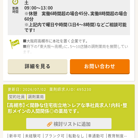
土
09：00～13：00
勤務
時間
※休憩 実働6時間超の場合45分、実働8時間超の場合
60分
※上記内で曜日や時間（1日4～8時間）などご相談可能
です！
■大阪府高槻市に本社を置く企業です。
■府下の「東大阪～高槻」に、5～10店舗の調剤薬局を展開してい
ます。
■関西を中心に展開している大手調剤薬局HDグループです。
詳細を見る
お問い合わせ
更新日：
2026/07/02
薬剤師求人ID：
495230
契約社員
調剤薬局
【高槻市】＜閑静な住宅街立地＞レアな準社員求人！内科・整
形メインの人間関係◎の薬局です。
検討リストに追加
新卒可
未経験可
ブランク可
転勤なし
車通勤可
教育制度あり