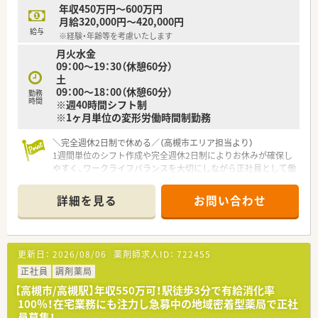
す。
年収450万円～600万円
■ドクターとの良好な連携を活かし、患者様の容態に応じた適切
月給320,000円～420,000円
な疑義紹介や処方提案など、薬剤師としての専門性を発揮できま
給与
※経験・年齢等を考慮いたします
す。
月火水金
09：00～19：30（休憩60分）
【職場環境と雰囲気】
土
■平均年齢は30歳代半ばと若手が中心になって活躍しており、
09：00～18：00（休憩60分）
おっとりとした優しい性格のスタッフが多く馴染みやすい環境
勤務
時間
※週40時間シフト制
です。
※1ヶ月単位の変形労働時間制勤務
■店舗間の距離が近いためヘルプ体制が非常に強固であり、急な
体調不良や家庭の事情の際も互いに助け合える文化が根付いて
＼完全週休2日制で休める／（高槻市エリア担当より）
います。
1週間単位のシフト作成や完全週休2日制によりお休みが確保し
■風通しの良いアットホームな雰囲気が特徴で、中途入社の方で
やすく、ワークライフバランスを大切にしながら正社員として働
もすぐに馴染めるよう周囲がしっかりとサポートする体制があ
ける急募求人です。
ります。
＊------------------------------------------＊
詳細を見る
お問い合わせ
【店舗情報と応需状況について】
■最寄り駅である高槻駅から徒歩3分の好立地にあり、毎日の通
勤ストレスが少なく快適に通える非常に利便性の高い環境で
更新日：
2026/08/06
薬剤師求人ID：
722455
す。
■心療内科や精神科を中心に1日約50枚の処方箋を応需してお
正社員
調剤薬局
り、施設5件と個人60名の在宅業務にも注力している薬局です。
【高槻市/高槻駅】年収550万可！駅徒歩3分で有給消化率
■薬剤師は正社員4名とパート1名が在籍しており、事務員2名と
100％！在宅業務にも注力し急募中の地域密着型薬局で正社
協力しながら常時2名から3名の体制で安全に調剤しています。
員募集！