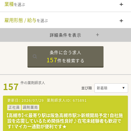
業種
を選ぶ
雇用形態 / 給与
を選ぶ
詳細条件を表示
条件に合う求人
157
件を
検索する
157
件の薬剤師求人
並び順
更新日：
2026/07/29
薬剤師求人ID：
675891
正社員
調剤薬局
【高槻市】≪最寄り駅は阪急高槻市駅≫新規開局予定！自社施
設を応需しているため関係性良好♪在宅未経験者も歓迎で
す！マイカー通勤が便利です★