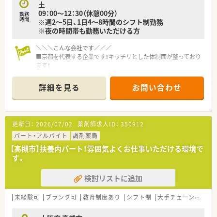
土
しゃる環境で働きたい方
09：00～12：30（休憩00分）
勤務
■急なお休みでも快く対応いただける環境を望まれている方
時間
※週2～5日、1日4～8時間のシフト制勤務
■積極的な機械化により効率よく業務ができる職場をイメージ
※夜の時間帯も勤務いただける方
されている方
＼＼＼こんな会社です／／／
■京都を代表する企業です！キッチリとした体制面が整っており
ます！
■臨床検査会社が母体なので、経営基盤がしっかりしており、ド
クターとの関わりが強く門前との関係も良好です！
詳細を見る
お問い合わせ
■最先端の機械を積極的に導入！効率化を図ることで患者さまの
待ち時間を短くし、余裕をもってカウンセリングを行う取り組み
をされています◎
■調剤過誤防止システムも導入あり◎安心してお仕事いただけ
更新日：
2026/07/02
薬剤師求人ID：
350912
る環境です！
■教育体制充実！本社で受講できるものからご自宅で学習できる
パート・アルバイト
調剤薬局
Web研修など、各々のスキルや環境に応じて受講できる研修体
【高槻市】扶養内パート！雰囲気よくお仕事いただける環境で
制を整備されています♪
す。
■リフレッシュ休暇制度を導入！（※入社後1年以降利用可能）仕
事だけでなく、プライベートも充実できる環境作りに努めていま
検討リストに追加
す！
＼＼＼こんな薬局です／／／
未経験可
ブランク可
教育制度あり
シフト制
大手チェーン以外
■4科の処方をメインに応需しており、幅広くご経験が積めま
す！