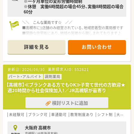
※一ヶ月単位の変形労働時間制
※休憩 実働6時間超の場合45分、実働8時間超の場合
60分
＼＼ こんな薬局です☆ ／／
■高槻市に1店舗のみ経営されている、地域密着型の薬局様です
■閑静な住宅街にあり、地域の皆様から親しまれております♪
■余裕のある人数配置をされており、患者様との時間を大切にさ
れたい想いがございます
詳細を見る
お問い合わせ
＼＼ こんな働き方です☆ ／／
■週3日～4日のご勤務！週30時間程度でご相談可能です！
■営業時間：月火水金/9：00～20：00 土/9：00～13：00
更新日：
2026/06/30
薬剤師求人ID：
552621
■上記時間内でご勤務時間ご相談可能です◎
■内科・小児科がメイン科目！
パート・アルバイト
調剤薬局
■施設在宅も行っておられます
【高槻市】≪ブランクある方でもOK≫子育て世代の方歓迎★
週20時間から社会保険加入！／JR高槻駅が最寄り
＼＼ こんな方にオススメです☆ ／／
■地域の患者様との時間を大切にしたい方！
検討リストに追加
■週30時間程度のご勤務したい方！
■週3日～ご勤務したい方！
■在宅業務に携わりたい方！
未経験可
ブランク可
車通勤可
教育制度あり
シフト制
大手チェーン以外
大阪府 高槻市
高槻駅 (JR東海道本線)