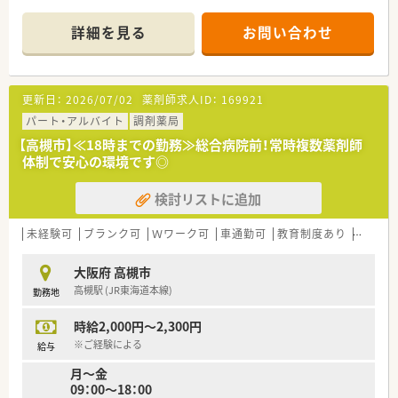
■地域密着型の薬局として地域の皆様から親しまれています
■勉強会も開催され、新薬の開発によって変化する薬剤知識を積
詳細を見る
お問い合わせ
極的に身に付ける環境も揃っています♪
■待合室をリニューアルし天然水の完備など患者様が利用しや
すい薬局作りを心掛けておられます！
■薬剤師さんにとっても働きやすく、広々スペースは快適にお仕
更新日：
2026/07/02
薬剤師求人ID：
169921
事をするにはもってこいです
パート・アルバイト
調剤薬局
＼＼こんな薬局です／／
【高槻市】≪18時までの勤務≫総合病院前！常時複数薬剤師
■JR高槻駅からバスで10分の立地
体制で安心の環境です◎
■脳神経外科・神経内科メイン！季節に影響されず年間を通して
落ち着いてご勤務が出来ます
検討リストに追加
■ベテラン薬剤師様が多数ご在籍されており、ご安心できる環境
です★
未経験可
ブランク可
Ｗワーク可
車通勤可
教育制度あり
シフト
＼＼こんな方にオススメです／／
■専門性を身に付けて働きたい方！
大阪府 高槻市
■落ち着いた環境で仕事に集中したい方！
高槻駅 (JR東海道本線)
勤務地
■教えて頂ける環境でご勤務したい方！
時給2,000円～2,300円
※ご経験による
給与
月～金
09：00～18：00