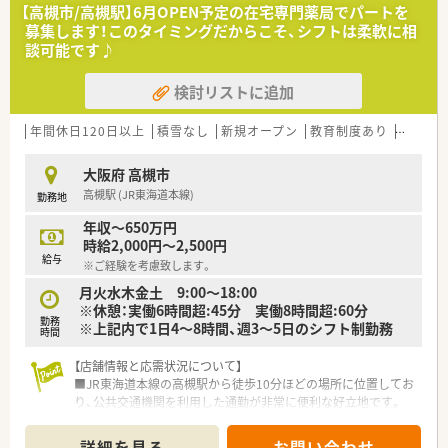
【高槻市/高槻駅】6月OPEN予定の在宅専門薬局でパートを
募集します！このタイミングだからこそ、シフトは柔軟に相
談可能です♪
検討リストに追加
年間休日120日以上
積雪なし
新規オープン
教育制度あり
シフト
大阪府 高槻市
高槻駅 (JR東海道本線)
勤務地
年収～650万円
時給2,000円～2,500円
給与
※ご経験を考慮致します。
月火水木金土 9:00～18:00
※休憩：実働6時間超:45分 実働8時間超:60分
勤務
※上記内で1日4～8時間、週3～5日のシフト制勤務
時間
【店舗情報と応需状況について】
■JR東海道本線の高槻駅から徒歩10分ほどの場所に位置してお
り、公共交通機関を利用した通勤が非常に便利な好立地です。
■在宅専門薬局として居宅および施設への在宅医療に特化して
おり、外来対応とは異なる専門性の高い応需状況となっていま
詳細を見る
お問い合わせ