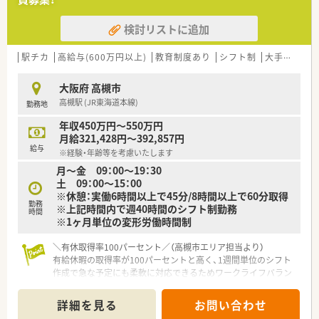
【法人特徴について】
検討リストに追加
■全国に470店舗以上の調剤薬局を展開し、年間100店舗規模の
拡大を続けるなど非常に勢いのある急成長企業グループです。
■ITや臨床検査など約50社の企業からなるグループの中核企業
駅チカ
高給与(600万円以上)
教育制度あり
シフト制
大手チェーン以外
であり、多角的な事業展開による抜群の経営安定性を誇ります。
■過剰な設備投資を抑えて得られた利益を社員に分配するとい
大阪府 高槻市
う方針のもと、業界トップクラスの高い給与水準を実現していま
高槻駅 (JR東海道本線)
勤務地
す。
年収450万円～550万円
【こんな方が活躍中】
月給321,428円～392,857円
■チームワークを大切にし、忙しい時間帯でも他のスタッフと協
給与
※経験・年齢等を考慮いたします
力しながら柔軟に業務を進められる方が高く評価されていま
月～金 09：00～19：30
す。
土 09：00～15：00
■現状に満足せず、新しい業務や新規事業の提案などに対して積
※休憩：実働6時間以上で45分/8時間以上で60分取得
極的に手を挙げて挑戦できる意欲的な方が多数活躍している環
勤務
※上記時間内で週40時間のシフト制勤務
境です。
時間
※1ヶ月単位の変形労働時間制
■年齢に関係なくフラットに意見交換ができる風土の中、お互い
を尊重し合いながら楽しく仕事に取り組むスタッフが多数活躍
中です。
＼有休取得率100パーセント／（高槻市エリア担当より）
有給休暇の取得率が100パーセントと高く、1週間単位のシフト
【こんな方にオススメ】
作成で急な予定にも柔軟に対応できるためワークライフバラン
■完全週休2日制でしっかりと休めるため、ワークライフバラン
ス重視の方に最適です。
スを重視し仕事とプライベートを両立させたい方に最適な環境
＊------------------------------------------＊
詳細を見る
お問い合わせ
です。