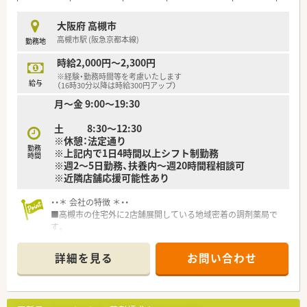
大阪府 高槻市
高槻市駅 (阪急京都本線)
勤務地
時給2,000円～2,300円
※経験・勤務時間等を考慮いたします
給与
（16時30分以降は時給300円アップ）
月～金 9:00～19:30
土 8:30～12:30
※休憩：法定通り
勤務
※上記内で1日4時間以上シフト制勤務
時間
※週2～5日勤務、扶養内～週20時間程相談可
※近隣店舗応援可能性あり
・・＊ 会社の特徴 ＊・・
■高槻市の住宅外に2店舗展開している地域密着の調剤薬局で
す。
■現在は2代目の男性社長が運営しており、古くから地域の皆様
に愛される店舗運営を心掛けております。
詳細を見る
お問い合わせ
■2店舗ともに門前クリニックとの密接な関係性を築いており、
疑義照会や意見交換等も気兼ねなくおこなえる環境を整えてお
ります。
■代表は調剤薬局以外にも不動産経営をおこなっており、優れた