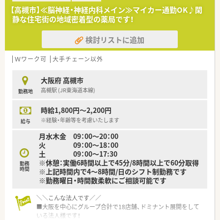
【高槻市】≪脳神経・神経内科メイン≫マイカー通勤OK♪閑
静な住宅街の地域密着型の薬局です！
検討リストに追加
Ｗワーク可
大手チェーン以外
大阪府 高槻市
高槻駅 (JR東海道本線)
勤務地
時給1,800円～2,200円
※経験・年齢等を考慮いたします
給与
月水木金 09：00～20：00
火 09：00～18：00
土 09：00～17:30
※休憩：実働6時間以上で45分/8時間以上で60分取得
勤務
時間
※上記時間内で4～8時間/日のシフト制勤務です
※勤務曜日・時間数柔軟にご相談可能です
＼＼こんな法人です／／
■大阪を中心にグループ合計で18店舗、ドミナント展開をして
いる法人様です！