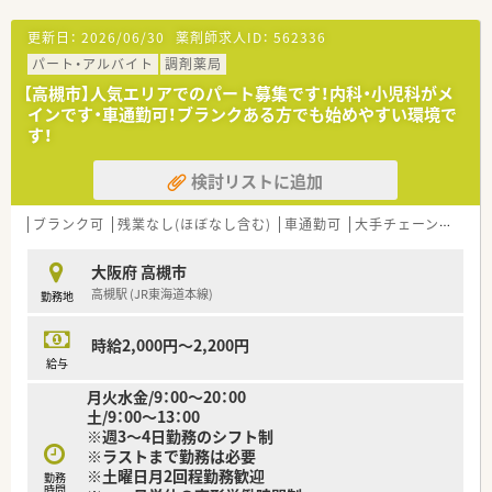
更新日：
2026/06/30
薬剤師求人ID：
562336
パート・アルバイト
調剤薬局
【高槻市】人気エリアでのパート募集です！内科・小児科がメ
インです・車通勤可！ブランクある方でも始めやすい環境で
す！
検討リストに追加
ブランク可
残業なし(ほぼなし含む)
車通勤可
大手チェーン以外
大阪府 高槻市
高槻駅 (JR東海道本線)
勤務地
時給2,000円～2,200円
給与
月火水金/9：00～20：00
土/9：00～13：00
※週3～4日勤務のシフト制
※ラストまで勤務は必要
※土曜日月2回程勤務歓迎
勤務
時間