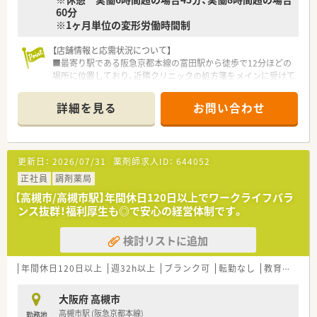
60分
※1ヶ月単位の変形労働時間制
【店舗情報と応需状況について】
■最寄り駅である阪急京都本線の富田駅から徒歩で12分ほどの
場所に位置しており、近隣クリニックの処方箋をメインに受けて
います。
■応需科目は耳鼻科や形成外科および皮膚科が中心で、1日あた
詳細を見る
お問い合わせ
りの処方箋枚数は60枚から70枚程度です。
■薬剤師は常勤3名とパート2名が在籍しており、常時2名から3
名体制を維持することで、一人ひとりの業務負担を軽減していま
す。
更新日：
2026/07/31
薬剤師求人ID：
644052
【求人情報について】
正社員
調剤薬局
■年収は450万円から600万円の間で提示されており、これまで
【高槻市/高槻市駅】年間休日120日以上でワークライフバラ
の経験や年齢および前職の給与を考慮したうえで柔軟に決定さ
ンス抜群！福利厚生も◎で安心の経営体制です。
れます。
■年間休日は120日以上に加え、5日間のリフレッシュ休暇や有
検討リストに追加
給休暇の消化を推奨しており、実質130日以上の休みが確保可能
です。
■昇給は年1回実施されており、年俸制を採用しているため月々
年間休日120日以上
週32h以上
ブランク可
転勤なし
教育制度あり
の収入が安定し、ライフプランを立てやすい給与体系となってい
ます。
大阪府 高槻市
高槻市駅 (阪急京都本線)
勤務地