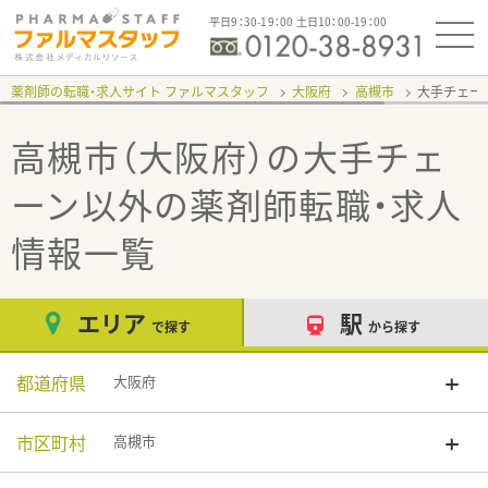
平日9：30-19：00 土日10：00-19：00
薬剤師の転職・求人サイト ファルマスタッフ
大阪府
高槻市
大手チェー
高槻市（大阪府）の大手チェ
ーン以外
の薬剤師転職・求人
情報一覧
エリア
駅
で探す
から探す
都道府県
大阪府
市区町村
高槻市