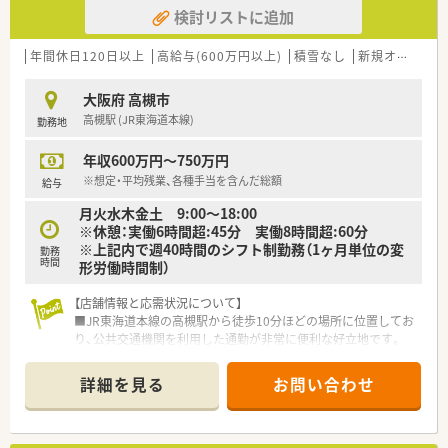
検討リストに追加
件面の優遇も期待出来ます♪
＼ こんな方におすすめ！ ／
年間休日120日以上
高給与(600万円以上)
積雪なし
新規オープン
★働く女性に優しい会社で働きたい方
★急なお休みが必要になることがご不安な方
大阪府 高槻市
高槻駅 (JR東海道本線)
勤務地
年収600万円～750万円
※想定・平均残業、各種手当を含んだ総額
給与
月火水木金土 9:00～18:00
※休憩：実働6時間超:45分 実働8時間超:60分
※上記内で週40時間のシフト制勤務（1ヶ月単位の変
勤務
時間
形労働時間制）
【店舗情報と応需状況について】
■JR東海道本線の高槻駅から徒歩10分ほどの場所に位置してお
り、公共交通機関を利用した通勤が非常に便利な好立地です。
■在宅専門薬局として居宅および施設への在宅医療に特化して
おり、外来対応とは異なる専門性の高い応需状況となっていま
詳細を見る
お問い合わせ
す。
■薬剤師は正社員2名とパート1名の計3名が在籍しており、常時
2名体制を維持することで無理のない業務運営を行っています。