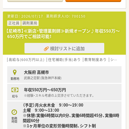
■施設5件や個人60名の在宅に対応しており、地域医療の最前線
【店舗情報と応需状況について】
で患者様と深く関わりながら専門性を磨き上げたい方に最適で
■JR高槻駅から徒歩3分、阪急高槻市駅からも徒歩5分圏内と非
す。
常に利便性が高く通勤ストレスが少ない環境です。
更新日：
2026/07/17
薬剤師求人ID：
700150
■意欲や実績が正当に評価される社風の中で、若いうちから役職
■心療内科や精神科をメインに1日平均80枚から90枚の処方箋
を目指してキャリアアップを図りたいと考えている方に最適で
を応需しており、深く専門性を磨くことが可能です。
正社員
調剤薬局
す。
■薬剤師は常勤5名とパート4名の手厚い体制で、1200品目以上
【尼崎市】≪新店・管理薬剤師≫新規オープン♪年収550万～
の医薬品を扱いながら安全な調剤を行っています。
650万円でご相談可能！
【募集背景と求める人物像について】
検討リストに追加
■欠員補充に伴う急募案件のため、地域医療に貢献したい意欲の
ある方を年齢や経験を問わず幅広く募集しています。
■在宅医療にも注力しているため、施設や居宅への訪問業務に前
高給与(600万円以上)
住宅補助(手当)あり
教育制度あり
シフト制
向きに取り組んでいただける方を求めています。
■周囲とのコミュニケーションを大切にし、アットホームな職場
大阪府 高槻市
で長く腰を据えて働きたい方に最適な環境です。
武庫之荘駅 (阪急神戸本線)
勤務地
【法人特徴について】
年収550万円～650万円
■大阪府と京都府の北摂・京阪エリアを中心に10店舗以上をド
ミナント展開している安定した経営基盤の会社です。
※経験・スキル考慮の上交渉させていただきます。
給与
■社長自らが店舗を頻繁に巡回して現場の声を直接拾い上げる
（予定）月火水木金 9：00～19：00
ため、風通しが良く社員を大切にする社風があります。
土曜 9：00～13：00
■地域密着型のマンツーマン店舗を多く展開しており、患者様の
※休憩:実働6時間以内0分、実働6時間超45分、実働8時
家族各世代から頼られる薬局作りを推進しています。
勤務
間超60分
時間
※1ヶ月単位の変形労働時間制、シフト制
【勤務実態について】