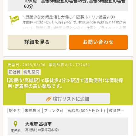
※休憩 実働6時間超の場合45分、実働8時間超の場合
60分
＼残業少なめ！私生活も大切に／（高槻市エリア担当より）
年間休日120日以上へ移行予定で、有休消化率も85％と非常に高
いです。残業も月10時間未満と少なく、仕事とプライベートを両
立させたい方に最適な環境ですよ。
＊------------------------------------------＊
詳細を見る
お問い合わせ
【店舗情報と応需状況について】
■高槻市駅から徒歩1分という非常に便利な場所に位置してお
り、2025年夏に新規オープンを予定している注目の新店です。
更新日：
2026/08/06
薬剤師求人ID：
722461
■主な応需科目は皮膚科や眼科、整形外科に内科など多岐にわた
り、クリニック門前で幅広い処方に触れることが可能な環境で
正社員
調剤薬局
す。
【高槻市/高槻駅】≪駅徒歩3分≫駅近で通勤便利！年俸制採
■外来業務がメインの店舗であり在宅業務の割合は低いため、車
用・定着率の高い薬局です。
の運転に自信がない方でも安心して日々の業務に専念いただけ
ます。
検討リストに追加
【想定される業務内容】
■主に外来処方箋に基づいた調剤業務や監査、患者様への丁寧な
駅チカ
未経験可
ブランク可
高給与(600万円以上)
教育制度あり
服薬指導を通じて地域住民の健康を支える役割を担っていただ
きます。
大阪府 高槻市
■最新の全自動分割分包機などを活用し、正確かつスピーディー
高槻駅 (JR東海道本線)
勤務地
な調剤を行うことで、患者様の待ち時間短縮にも努めてもらいま