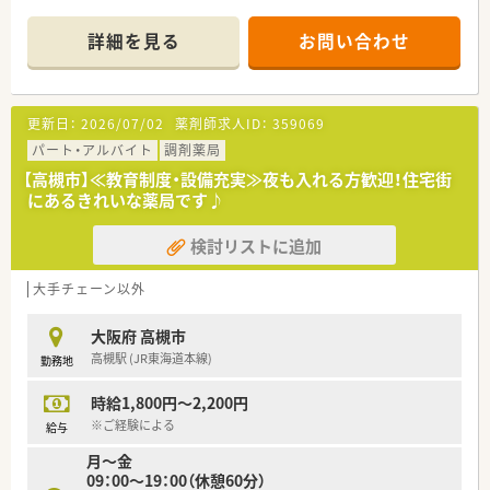
科を主に応需しています。
■生活道路の交差点角にあり、近隣の患者様を中心に地域に根差
詳細を見る
お問い合わせ
して医療を支えています。
■1日の来局数は平均して約50～60名となっており、薬剤師の所
属人数は正社員2名、パート2名で日々の患者様の期待にお応え
すべく対応しています。
更新日：
2026/07/02
薬剤師求人ID：
359069
＜こんな会社です＞
パート・アルバイト
調剤薬局
■大阪府高槻市に本社を置き、高槻市を中心に3店舗の調剤薬局
【高槻市】≪教育制度・設備充実≫夜も入れる方歓迎！住宅街
を展開中している地元密着企業です。
にあるきれいな薬局です♪
■3店舗間の距離が近いため、ヘルプ対応などもスムーズで急な
お休みなども対応可能です。
検討リストに追加
■有休消化率ほぼ100％！ゆとりのある人数なので希望休は取得
しやすい環境です。
■社外研修や、eラーニングにも力を入れており、薬剤師様の成
大手チェーン以外
長をしっかり支えてくれる薬局です。
■近隣の託児施設とも提携しており、小さいお子様のいらっしゃ
大阪府 高槻市
るママさん薬剤師も安心してご就業頂けます。
高槻駅 (JR東海道本線)
勤務地
■エクシブに加入、全国の保養施設を会員価格で利用できますの
で、ご家族様とのご旅行などにもご利用頂けます。
時給1,800円～2,200円
■ピッキングサポートシステムや自動分包機等を導入しており、
調剤業務の効率化と薬剤師様の負担軽減に努めております。
※ご経験による
給与
月～金
＜こんな方にオススメです！＞
09：00～19：00（休憩60分）
■同じく育児をしながらお仕事をされている薬剤師様のいらっ