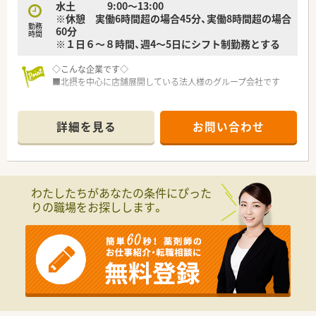
水土 9:00～13:00
※休憩 実働6時間超の場合45分、実働8時間超の場合
勤務
60分
時間
※１日６～８時間、週4～5日にシフト制勤務とする
◇こんな企業です◇
■北摂を中心に店舗展開している法人様のグループ会社です
◇こんな薬局です◇
■JR高槻駅が最寄り駅になります！
詳細を見る
お問い合わせ
◇こんな方にオススメ◇
■電車通勤で毎日便利のご通勤したい方！
■週20時間～週30時間でご勤務したい方！
わたしたちがあなたの条件にぴった
りの職場をお探しします。