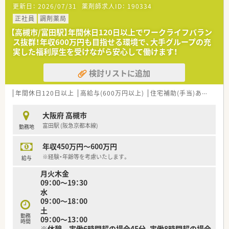
更新日：
2026/07/31
薬剤師求人ID：
190334
【募集背景と求める人物像について】
■在宅業務の拡大に伴う組織体制強化のための増員募集であり、
正社員
調剤薬局
現場をリードしていただける経験者の方を急募しております。
【高槻市/富田駅】年間休日120日以上でワークライフバラン
■居宅や施設への訪問が中心となるため、普通自動車運転免許を
ス抜群！年収600万円も目指せる環境で、大手グループの充
保有し、運転業務をマストで対応できる方を求めています。
実した福利厚生を受けながら安心して働けます！
■指示されたことだけでなく、会社への貢献を考えて自ら主体的
に動ける方であれば、年齢を問わず正当に評価される環境です。
検討リストに追加
【法人特徴について】
■大阪府内にて調剤薬局4店舗のほか、複数の介護施設を運営し
年間休日120日以上
高給与(600万円以上)
住宅補助(手当)あり
シフ
ており、地域医療と介護の連携を強みとしている法人です。
■代表自身が現役の薬剤師として現場に立っているため、現場の
大阪府 高槻市
課題や意見が経営層にダイレクトに届く風通しの良さがありま
富田駅 (阪急京都本線)
勤務地
す。
■「会社に貢献する人材には最高の評価と待遇を」という理念を
年収450万円～600万円
掲げており、個人の頑張りがしっかりと還元される仕組みです。
※経験・年齢等を考慮いたします。
給与
月火木金
09：00～19：30
水
09：00～18：00
土
勤務
09：00～13：00
時間
※休憩 実働6時間超の場合45分、実働8時間超の場合