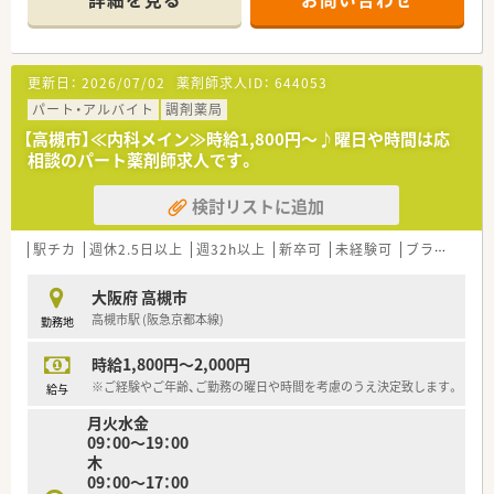
す。
■薬剤師は正社員2名とパート1名の計3名が在籍しており、常時
2名体制を維持することで無理のない業務運営を行っています。
更新日：
2026/07/02
薬剤師求人ID：
644053
【募集背景と求める人物像について】
■在宅業務の拡大に伴う組織体制強化のための増員募集であり、
パート・アルバイト
調剤薬局
現場をリードしていただける経験者の方を急募しております。
【高槻市】≪内科メイン≫時給1,800円～♪曜日や時間は応
■居宅や施設への訪問が中心となるため、普通自動車運転免許を
相談のパート薬剤師求人です。
保有し、運転業務をマストで対応できる方を求めています。
■指示されたことだけでなく、会社への貢献を考えて自ら主体的
検討リストに追加
に動ける方であれば、年齢を問わず正当に評価される環境です。
【法人特徴について】
駅チカ
週休2.5日以上
週32h以上
新卒可
未経験可
ブランク可
■大阪府内にて調剤薬局4店舗のほか、複数の介護施設を運営し
ており、地域医療と介護の連携を強みとしている法人です。
大阪府 高槻市
■代表自身が現役の薬剤師として現場に立っているため、現場の
高槻市駅 (阪急京都本線)
勤務地
課題や意見が経営層にダイレクトに届く風通しの良さがありま
す。
時給1,800円～2,000円
■「会社に貢献する人材には最高の評価と待遇を」という理念を
掲げており、個人の頑張りがしっかりと還元される仕組みです。
※ご経験やご年齢、ご勤務の曜日や時間を考慮のうえ決定致します。
給与
月火水金
09：00～19：00
木
09：00～17：00