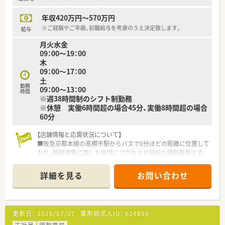
【勤務実態について】
■残業代は1分単位で支給されるためサービス残業はなく、健全
年収420万円～570万円
な労務管理のもとでメリハリを持って仕事に取り組める環境が
整っています。
※ご経験やご年齢、前職給与を考慮のうえ決定致します。
給与
■産前産後休暇や育児休暇の取得率は100％を誇っており、常時
月火水金
複数名が取得しているなど、家庭との両立に非常に理解がある職
09：00～19：00
場です。
木
■人員配置は適宜見直されており、状況に応じてグループ企業か
09：00～17：00
らの出向依頼を行うなど、現場の負担を最小限に抑える工夫をし
土
ています。
勤務
09：00～13：00
時間
※週38時間制のシフト制勤務
※休憩 実働6時間超の場合45分、実働8時間超の場合
60分
【店舗情報と応需状況について】
■阪急京都本線の高槻市駅からバスで6分ほどの距離に位置して
おり、幹線道路に面した非常にアクセスが良好な調剤薬局です。
■主な応需科目は内科や耳鼻科、整形外科などの多科目となって
おり、1日あたり40枚から50枚前後の処方箋を取り扱います。
詳細を見る
お問い合わせ
■薬剤師は常勤3名と非常勤1名が在籍しており、常時2名から3
名の複数体制を整えているため、安心して実務に取り組めます。
【募集背景と求める人物像について】
更新日：
2026/07/07
薬剤師求人ID：
614859
■近隣医療機関からの処方箋増加に伴う体制強化のための急募