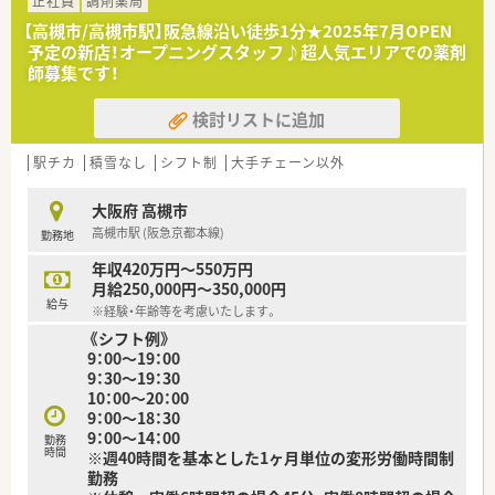
であり、周囲と協力しながら円滑に業務を進められる方を求めて
正社員
調剤薬局
います。
【高槻市/高槻市駅】阪急線沿い徒歩1分★2025年7月OPEN
■実績やスキルも大切ですが何よりもお人柄を重視しており、患
予定の新店！オープニングスタッフ♪超人気エリアでの薬剤
者様に対して素直な気持ちで誠実に接することができる方を歓
師募集です！
迎します。
■30代前半までの未経験の方や新卒の方も積極的に採用してお
検討リストに追加
り、新しい環境で一から成長したいという意欲のある方を募集し
ます。
駅チカ
積雪なし
シフト制
大手チェーン以外
【法人特徴について】
■大阪を中心に近畿圏で約90店舗を展開している地元密着型の
大阪府 高槻市
チェーンで、2025年からは大手グループの一員として安定して
高槻市駅 (阪急京都本線)
勤務地
います。
■クリニック門前や医療モールへの出店をメインとしており、地
年収420万円～550万円
域住民の方々の健康を支える「かかりつけ薬局」を目指していま
月給250,000円～350,000円
す。
給与
※経験・年齢等を考慮いたします。
■職員一人一人の生活背景を大切にする社風が根付いており、無
《シフト例》
理な異動や厳しいノルマが課せられることもなく定着率が高い
9：00～19：00
です。
9：30～19：30
10：00～20：00
9：00～18：30
9：00～14：00
勤務
時間
※週40時間を基本とした1ヶ月単位の変形労働時間制
勤務