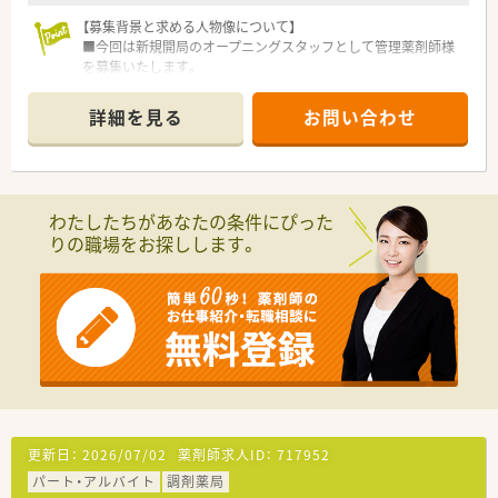
■残業代は1分単位で全額支給される仕組みが整っており、サー
【募集背景と求める人物像について】
ビス残業が発生しないため安心して勤務できます。
■今回は新規開局のオープニングスタッフとして管理薬剤師様
■有給休暇の取得率は100％を誇っており、ワークライフバラン
を募集いたします。
スを重視して働きたい方に大変おすすめの職場です。
■複数の科目を応需するため、新しい知識の習得に意欲的で、積
■ラストの勤務時間は20時過ぎ頃となるため、極端に帰宅が遅
極的に学んでいける方を歓迎しています。
くなることがなく生活リズムを維持しやすいです。
詳細を見る
お問い合わせ
■多くの患者様が来局されるため、チームワークを大切にし、円
滑なコミュニケーションが取れる方を求めています。
【求人情報について】
■ご経験に応じて年収600万円まで相談可能で、さらに年2回、約
わたしたちがあなたの条件にぴった
4.5ヶ月分の賞与が支給されます。
りの職場をお探しします。
■年間休日は119日を確保しており、日曜祝日と他1日の週休2日
制で、プライベートの時間も大切にできます。
■充実した住宅手当や家族手当に加えて退職金制度もあり、長期
的に安心して働ける環境が整っています。
【勤務実態について】
■会社全体で業務効率化を進めており、残業時間は月平均10時
間以下と、仕事後の予定も立てやすいです。
■有給休暇の取得率は80%近くと非常に高く、ラウンダー薬剤
師の応援体制も万全で休みが取りやすいです。
■早出と遅出を組み合わせたローテーションシフト制で、全スタ
更新日：
2026/07/02
薬剤師求人ID：
717952
ッフが公平な勤務体系で働いています。
パート・アルバイト
調剤薬局