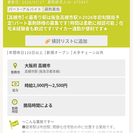
更新日：
2026/07/27
薬剤師求人ID：
675897
■新規開局に伴い、薬局の立ち上げから関わっていただく正社員
の薬剤師を2名募集しています。
パート・アルバイト
調剤薬局
■調剤経験が3年以上あり、在宅医療の分野で専門性を高めてい
【高槻市】≪最寄り駅は阪急高槻市駅≫2026年初旬開局予
きたいという意欲のある方。
定！パート薬剤師様の募集です！時間は柔軟に相談可能♪在
■施設スタッフや他職種と円滑に連携できる、コミュニケーショ
宅未経験者も歓迎です！マイカー通勤が便利です★
ン能力を重視しています。
検討リストに追加
【法人特徴について】
■高齢者向け施設を運営するグループの調剤部門として、2021
年9月に設立された法人です。
年間休日120日以上
新規オープン
大手チェーン以外
■大阪・京都・兵庫・奈良に展開するグループ施設へ、専門的な在
宅医療サービスを提供しています。
大阪府 高槻市
■今後も各地に新規開局を予定しており、法人の成長と共にキャ
高槻市駅 (阪急京都本線)
勤務地
リアアップが目指せる環境です。
【求人情報について】
時給2,000円～2,500円
■ご経験やスキルを考慮し、一般薬剤師として年収500万円から
給与
600万円を想定しています。
■年間休日は120日以上と充実しており、夏季休暇や年末年始休
開局時間による
暇も取得可能です。
勤務
■施設在宅がメインですが、在宅業務の経験は不問ですので、こ
時間
れから学びたい方も歓迎します。
～こんな薬局です～
■最寄駅は吹田駅、閑静な住宅街の中に位置する薬局です。
■2021年9月開局！在宅中心の薬局ですが明るい外観は外来患者