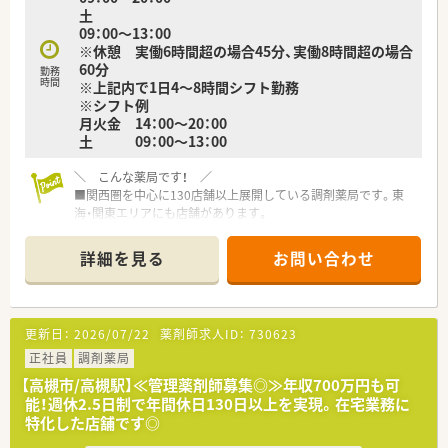
土
09：00～13：00
※休憩 実働6時間超の場合45分、実働8時間超の場合
60分
勤務
時間
※上記内で1日4～8時間シフト勤務
※シフト例
月火金 14：00～20：00
土 09：00～13：00
＼ こんな薬局です！ ／
■関西圏を中心に130店舗以上展開している調剤薬局です。東
海・関東エリアにも店舗があります。
■社長は女性薬剤師様。子育ても経験されておられるので、女性
の働き方に対して大変理解ある会社です。
詳細を見る
お問い合わせ
■患者様のことを第一に考え、地域の方々から頼られる薬局を1
店舗でも多く増やすことを目標に運営しています。
■患者様にストレスなく過ごして頂くため、内外装共におしゃれ
な雰囲気作りを心掛け、店舗づくりにもこだわりを持っていま
更新日：
2026/07/22
薬剤師求人ID：
730623
す。
正社員
調剤薬局
＼ コンサルタントおすすめポイント★ ／
【高槻市/高槻駅】≪管理薬剤師募集◎≫年収700万円も可
■ヘルプ体制充実！近隣に店舗展開が多いだけでなく、ラウンダ
能！週休2.5日制で年間休日130日以上を実現。在宅業務に
ー勤務の社員さんもいらっしゃるので、急なお休みが発生する場
特化した店舗です◎
合も安心出来ます。
■午後診シフトが人手不足気味…ご勤務可能な方大歓迎です！条