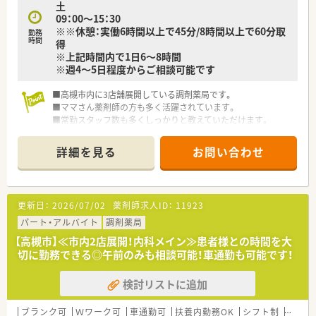
土
09：00～15：30
※※休憩：実働6時間以上で45分/8時間以上で60分取
勤務
時間
得
※上記時間内で1日6～8時間
※週4～5日程度からご相談可能です
■高槻市内に3店舗展開している調剤薬局です。
■ママさん薬剤師の方も多く活躍されています。
■常勤スタッフ数も多くしっかりと教えていただけます。
詳細を見る
お問い合わせ
更新日：
2026/07/02
薬剤師求人ID：
11923
パート・アルバイト
調剤薬局
【高槻市】≪市内2店展開！内科メイン≫患者様との時間を大
切に勤務できる◎午前のみも相談可能！車通勤も可能です！
検討リストに追加
ブランク可
Ｗワーク可
車通勤可
扶養内勤務OK
シフト制
大手チ