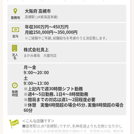
大阪府 高槻市
高槻駅 (JR東海道本線)
勤務地
年収300万円～450万円
月給250,000円～350,000円
給与
※ご経験やご年齢、前職給与を考慮のうえ決定致します。
株式会社真上
法人
まかみ薬局 大蔵司店
名
月～金
9：00～20：00
土
9：00～13：00
※上記内で週30時間シフト勤務
勤務
※週4～5日勤務、1日4～8時間勤務
時間
※閉局までの対応は週1～2回程度必要
※休憩 実働6時間超の場合45分、実働8時間超の場合
60分
＜こんな店舗です＞
■最寄駅はJR「高槻駅」ですが、名神高速よりも北側となり少し
距離もあるため自家用車通勤が便利です。住宅街の内科、整形外