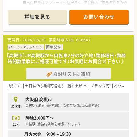
■出店形態はマンツーマン型が多く、患者様のご家族各世代から
処方箋を応需する地域密着型の薬局です。
■かかりつけ薬局として従業員は積極的に認定薬剤師を取得し
詳細を見る
お問い合わせ
ております。
更新日：
2026/06/30
薬剤師求人ID：
606667
パート・アルバイト
調剤薬局
【高槻市】JR高槻駅から自転車2分の好立地！勤務曜日・勤務
時間数柔軟にご相談可能です！お気軽にお問合せ下さい♪
検討リストに追加
駅チカ
土日休み(相談可含む)
週32h以上
ブランク可
Ｗワーク可
大阪府 高槻市
高槻駅 (JR東海道本線)／高槻市駅 (阪急京都本線)
勤務地
時給2,000円～
※経験・勤務時間等を考慮いたします
給与
月火木金 9:00～19:30