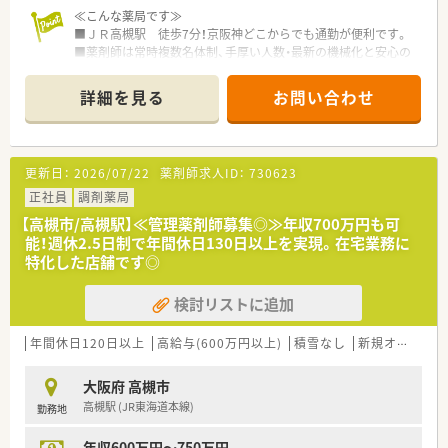
≪こんな薬局です≫
■ＪＲ高槻駅 徒歩7分！京阪神どこからでも通勤が便利です。
■薬剤師は常時複数名体制、手厚い人数・最新の機械化と安心の
勤務体制！
■耳鼻科・皮膚科・眼科・脳神経外科の複数クリニックから処方箋
詳細を見る
お問い合わせ
を応需。駅前の為面対応もございます。
■オンライン服薬指導も行っており、患者様のニーズに合わせて
対応しています！
■配属先につきましては面接にて適性を含め最終決定いたしま
更新日：
2026/07/22
薬剤師求人ID：
730623
す。
正社員
調剤薬局
【高槻市/高槻駅】≪管理薬剤師募集◎≫年収700万円も可
≪こんな方にオススメです≫
能！週休2.5日制で年間休日130日以上を実現。在宅業務に
■調剤薬局の変化に対応し続ける薬局でともに成長をつづけた
特化した店舗です◎
い方！
■専門・認定薬剤師取得を活かしたい方！
検討リストに追加
■18時までの正社員をご希望の方！
≪企業の特徴≫
年間休日120日以上
高給与(600万円以上)
積雪なし
新規オープン
■大学病院や総合病院の門前薬局を中心に、全都道府県に約700
店舗を展開しています。
大阪府 高槻市
創業以来一貫して真の医薬分業を企業理念として掲げ、医薬分業
高槻駅 (JR東海道本線)
勤務地
の先駆けとして展開しているような企業です！
■患者様に選ばれる薬局を目指すべく、先進性を持って以下2つ
年収600万円～750万円