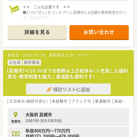
＊＊ こんな企業です ＊＊
■4つの「近い」をコンセプトに高槻市に8店舗の薬局経営を行っ
ている会社です。
「店舗間が近い」「患者様と近い」「医療従事者と近い」「経営陣
と近い」
詳細を見る
お問い合わせ
■どの薬局も距離が近く、応援や分錠などの対応がしやすい環境
がございます。
■店舗間は近いので集まりやすく、ミーティングや研修などは勤
務時間内(主に14～16時)に行い、時間外に出勤などがならないよ
更新日：
2026/07/30
薬剤師求人ID：
197701
うな工夫をされています。
■2店舗3人以上の交流会は会社から費用負担がございます。
正社員
調剤薬局
（3,000円/人）
【高槻市】≪19：00までの勤務＆土日祝休み！≫充実した福利
■地域貢献等のイベントも1店舗ではなく、他店舗の薬剤師も応
厚生・教育制度も魅力♪車通勤も便利です！
援や協力をして、作りあげております。
■認知症カフェの開催や管理栄養士の健康相談、子供薬局体験に
検討リストに追加
加え、地元夏祭りに露店の出店など、色々な形での地域貢献をし
ております。
■ドクター向けのフォーラムや介護スタッフとの座談会、地域包
土日休み(相談可含む)
未経験可
ブランク可
車通勤可
高給与(600万円以上)
括ケア会議への積極的な参加をしております。
■役員（社長・取締役含む）が全員薬剤師様で調剤業務もおこなっ
大阪府 高槻市
ている為、現場への理解が非常にある企業です。
高槻市駅 (阪急京都本線)
勤務地
■年1回の頑張った賞発表と全体食事会の開催をしていたり、社
内報で社員紹介をしております。
年収400万円～770万円
■店舗のレイアウトは欧州のオシャレで落ち着いた雰囲気作り
月給271,200円～478,000円