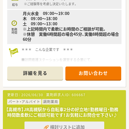
※ご経験等を考慮し決定いたします。
給与
月火水金 09：00～19：00
木 09：00～18：00
土 09：00～13：00
※上記時間内で柔軟にお時間のご相談が可能。
勤務
時間
※休憩 実働6時間超の場合45分、実働8時間超の場合
60分
＊＊＊ こんな企業です ＊＊＊
■訪問看護ステーションを運営する企業にて、
運営制度をあげることを目的に、看護・介護の現場社員ととも
に在宅医療に注力すべく立ち上げられた薬局です。
詳細を見る
お問い合わせ
■現在は総合病院門前の処方箋も受け付けていますが、将来的に
は在宅メインの薬局として、往診同行も積極的に行う予定です。
■大阪府・兵庫県に数店舗展開で大手にはない風通しのよさが魅
力！
更新日：
2026/06/30
薬剤師求人ID：
606667
独立開業を目指す方、薬局経営ノウハウを学びたい方など、学
びの場としてもおすすめしたい企業です。
パート・アルバイト
調剤薬局
■在宅に挑戦したくても、運転が苦手…という方もご相談くださ
【高槻市】JR高槻駅から自転車2分の好立地！勤務曜日・勤務
い。
時間数柔軟にご相談可能です！お気軽にお問合せ下さい♪
社有車にて練習も可能です。
■社内では有休消化率80％、産育休復帰率も100％とスタッフが
検討リストに追加
働きやすい環境です。