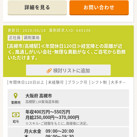
＊------------------------------------------＊
詳細を見る
お問い合わせ
【店舗情報と応需状況について】
■富田駅から徒歩30秒という抜群のアクセスを誇り、駅の目の
前にあるため毎日の通勤が非常に便利な店舗でございます。
■面処方の応需枚数が増加傾向にあるほか、地域医療への貢献を
更新日：
2026/06/18
薬剤師求人ID：
649106
目指して東北から沖縄まで展開する在宅業務も実施していま
す。
正社員
調剤薬局
■お薬の調剤だけでなく健康食品の販売なども行っており、患者
【高槻市/高槻駅】≪年間休日120日≫経営陣との距離が近
様の健康維持を多角的な視点から支えられる薬局です。
く、風通しがいい会社・無理な異動がなく、ご自宅から勤務
いただけます。
【想定される業務内容】
■富田エリアおよび中穂積の店舗へ持ち込まれる多様な処方箋
検討リストに追加
に基づき、正確な調剤業務や多角的な監査業務を行います。
■患者様一人ひとりに寄り添い、お薬の正しい使い方やかかりつ
け薬剤師業務を含む丁寧な服薬指導を実施する業務です。
年間休日120日以上
未経験可
ブランク可
シフト制
大手チェーン以外
■外来調剤だけではなく、地域医療へのさらなる貢献を目指して
在宅訪問業務や薬学管理、お薬の配達などもお任せします。
大阪府 高槻市
高槻駅 (JR東海道本線)
勤務地
【職場環境と雰囲気】
■最新の音声認識薬歴作成システムが100％導入されており、手
年収400万円～550万円
書きで平均7分かかる薬歴入力を2分に短縮しています。
月給250,000円～370,000円
■ピッキング監査システムなどの過誤防止システムにより、薬の
給与
※スキル・ご経験をもとに、面接後に決定。
取り間違えを限りなくゼロに近づけ安全に勤務できます。
月火水金 09：00～20：00
■安定した大手グループでありながらアットホームな社風が根
木 09：00～19：30
付いており、スタッフ同士が楽しくお仕事を続けられます。