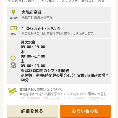
【法人特徴について】
年間休日120日以上
≪システム化が進んでいます！≫
週32h以上
ブランク可
転勤なし
教育制度あり
■大阪府内にて調剤薬局4店舗のほか、複数の介護施設を運営し
■業務効率化の為、自社開発をした全店舗共通の調剤システムを
ており、地域医療と介護の連携を強みとしている法人です。
導入しています。
大阪府 高槻市
■代表自身が現役の薬剤師として現場に立っているため、現場の
最新の情報や現場で働く薬剤師の声をもとに随時更新していま
高槻市駅 (阪急京都本線)
勤務地
課題や意見が経営層にダイレクトに届く風通しの良さがありま
す！
す。
■調剤機器に関しましても、応需している処方箋の傾向に合わせ
年収420万円～570万円
■「会社に貢献する人材には最高の評価と待遇を」という理念を
て薬局ごとに必要な調剤機器の積極的な導入をおこなっていま
掲げており、個人の頑張りがしっかりと還元される仕組みです。
※ご経験やご年齢、前職給与を考慮のうえ決定致します。
す。
給与
■監査システムやコンプライアンス研修など、働く従業員の方た
月火水金
ちが安心して業務できるようなサポートが整っています。
09：00～19：00
木
09：00～17：00
土
勤務
09：00～13：00
時間
※週38時間制のシフト制勤務
※休憩 実働6時間超の場合45分、実働8時間超の場合
60分
【店舗情報と応需状況について】
■阪急京都本線の高槻市駅からバスで6分ほどの距離に位置して
おり、幹線道路に面した非常にアクセスが良好な調剤薬局です。
■主な応需科目は内科や耳鼻科、整形外科などの多科目となって
おり、1日あたり40枚から50枚前後の処方箋を取り扱います。
詳細を見る
お問い合わせ
■薬剤師は常勤3名と非常勤1名が在籍しており、常時2名から3
名の複数体制を整えているため、安心して実務に取り組めます。