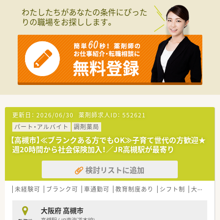
わたしたちがあなたの条件にぴった
りの職場をお探しします。
更新日：
2026/06/30
薬剤師求人ID：
552621
パート・アルバイト
調剤薬局
【高槻市】≪ブランクある方でもOK≫子育て世代の方歓迎★
週20時間から社会保険加入！／JR高槻駅が最寄り
検討リストに追加
未経験可
ブランク可
車通勤可
教育制度あり
シフト制
大手チェーン以外
大阪府 高槻市