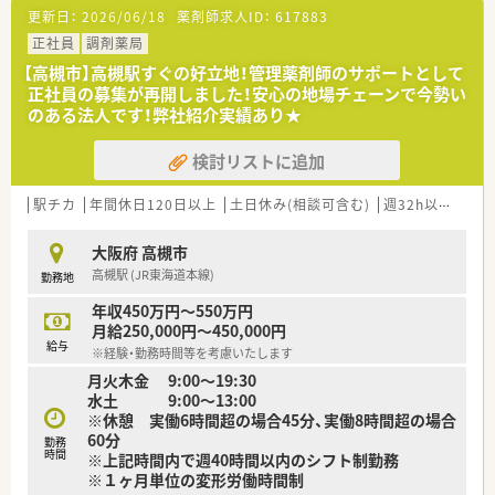
【職場環境と雰囲気】
更新日：
2026/06/18
薬剤師求人ID：
617883
■40代から60代のベテランスタッフが多く在籍しており、落ち
着いた大人の雰囲気がある職場です。
正社員
調剤薬局
■和気あいあいとした環境で人間関係も良好であり、困ったこと
【高槻市】高槻駅すぐの好立地！管理薬剤師のサポートとして
があればすぐに相談できる体制です。
正社員の募集が再開しました！安心の地場チェーンで今勢い
■最先端の調剤システムや患者情報管理システムを導入し、業務
のある法人です！弊社紹介実績あり★
効率化と安全性を高めています。
検討リストに追加
【こんな取り組みをしています】
■処方箋枚数に対して多めの薬剤師を配置することで、一人当た
りの業務負担を軽減しています。
駅チカ
年間休日120日以上
土日休み(相談可含む)
週32h以上
Ｗワ
■教育研修制度に力を入れており、勉強会の開催などを通じて知
識のアップデートを支援しています。
大阪府 高槻市
■患者様ファーストの理念に基づき、地域の方々に愛される薬局
高槻駅 (JR東海道本線)
勤務地
づくりに取り組んでいます。
年収450万円～550万円
月給250,000円～450,000円
給与
※経験・勤務時間等を考慮いたします
月火木金 9:00～19:30
水土 9:00～13:00
※休憩 実働6時間超の場合45分、実働8時間超の場合
60分
勤務
時間
※上記時間内で週40時間以内のシフト制勤務
※１ヶ月単位の変形労働時間制