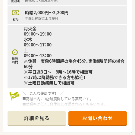
高槻駅 (JR東海道本線)
勤務地
時給2,000円～2,200円
年齢と経験により検討
給与
月火金
09：00～19：00
水木
09：00～17：00
土
09：00～13：00
勤務
※休憩 実働6時間超の場合45分、実働8時間超の場合
時間
60分
※平日週3日～ 9時～16時で相談可
※17時以降勤務できる方も歓迎！
※土曜日勤務無しで相談可
＼ こんな薬局です！ ／
■高槻市内に3店舗展開している薬局です。
■離職率が低く、育休後に復帰される方も多いです。
■最新の設備も導入されており、業務の効率化も図っておられま
す。
詳細を見る
お問い合わせ