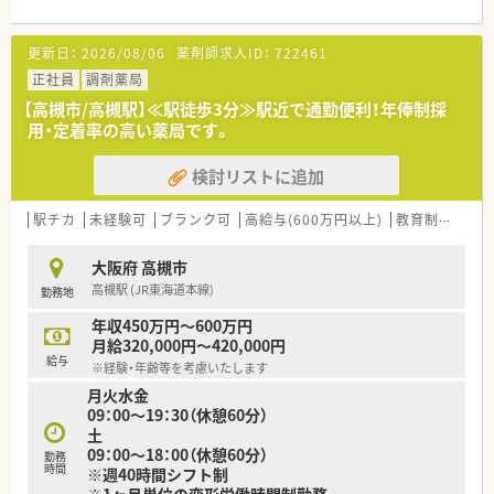
【募集背景と求める人物像について】
更新日：
2026/08/06
薬剤師求人ID：
722461
■近隣医療機関からの処方箋増加に伴う体制強化のための急募
であり、周囲と協力しながら円滑に業務を進められる方を求めて
正社員
調剤薬局
います。
【高槻市/高槻駅】≪駅徒歩3分≫駅近で通勤便利！年俸制採
■実績やスキルも大切ですが何よりもお人柄を重視しており、患
用・定着率の高い薬局です。
者様に対して素直な気持ちで誠実に接することができる方を歓
迎します。
検討リストに追加
■30代前半までの未経験の方や新卒の方も積極的に採用してお
り、新しい環境で一から成長したいという意欲のある方を募集し
ます。
駅チカ
未経験可
ブランク可
高給与(600万円以上)
教育制度あり
【法人特徴について】
大阪府 高槻市
■大阪を中心に近畿圏で約90店舗を展開している地元密着型の
高槻駅 (JR東海道本線)
勤務地
チェーンで、2025年からは大手グループの一員として安定して
います。
年収450万円～600万円
■クリニック門前や医療モールへの出店をメインとしており、地
月給320,000円～420,000円
域住民の方々の健康を支える「かかりつけ薬局」を目指していま
給与
※経験・年齢等を考慮いたします
す。
月火水金
■職員一人一人の生活背景を大切にする社風が根付いており、無
09：00～19：30（休憩60分）
理な異動や厳しいノルマが課せられることもなく定着率が高い
土
です。
09：00～18：00（休憩60分）
勤務
時間
※週40時間シフト制