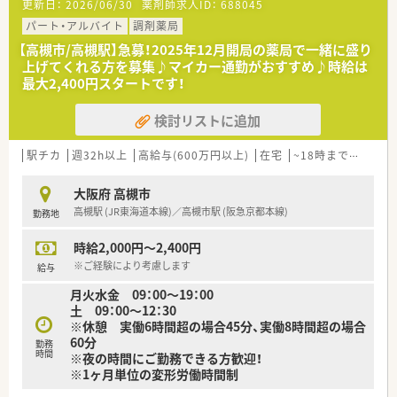
更新日：
2026/06/30
薬剤師求人ID：
688045
【募集背景と求める人物像について】
■在宅業務の拡大に伴う組織体制強化のための増員募集であり、
パート・アルバイト
調剤薬局
現場をリードしていただける経験者の方を急募しております。
【高槻市/高槻駅】急募！2025年12月開局の薬局で一緒に盛り
■居宅や施設への訪問が中心となるため、普通自動車運転免許を
上げてくれる方を募集♪マイカー通勤がおすすめ♪時給は
保有し、運転業務をマストで対応できる方を求めています。
最大2,400円スタートです！
■指示されたことだけでなく、会社への貢献を考えて自ら主体的
に動ける方であれば、年齢を問わず正当に評価される環境です。
検討リストに追加
【法人特徴について】
■大阪府内にて調剤薬局4店舗のほか、複数の介護施設を運営し
駅チカ
週32h以上
高給与(600万円以上)
在宅
~18時までの職場
ており、地域医療と介護の連携を強みとしている法人です。
■代表自身が現役の薬剤師として現場に立っているため、現場の
大阪府 高槻市
課題や意見が経営層にダイレクトに届く風通しの良さがありま
高槻駅 (JR東海道本線)／高槻市駅 (阪急京都本線)
勤務地
す。
■「会社に貢献する人材には最高の評価と待遇を」という理念を
時給2,000円～2,400円
掲げており、個人の頑張りがしっかりと還元される仕組みです。
※ご経験により考慮します
給与
月火水金 09：00～19：00
土 09：00～12：30
※休憩 実働6時間超の場合45分、実働8時間超の場合
60分
勤務
時間
※夜の時間にご勤務できる方歓迎！
※1ヶ月単位の変形労働時間制