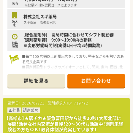
を心掛けており、ストレスなく業務をおこなって頂けます。
給与
※経験・年齢・選択コースによります
■マナー研修やレイアウト研修など調剤にかかわる研修以外も
積極に取り入れており、社会人としてのスキルアップも計れま
株式会社スギ薬局
す。
法人
スギ薬局 高槻西冠店
■個々のスキルアップにも力を入れており、興味ある研修や学会
名
に参加したい場合、年15万円まで会社負担がございます。
■正社員は週34.5時間が会社規定の労働時間となり、プライベー
[総合薬剤師] 開局時間に合わせてシフト制勤務
トを充実させることができますし週40時間勤務の選択も可能で
[調剤薬剤師] 9:00～19:00内の勤務
勤務
す。ただ社員の9割は34.5時間勤務をされています
※変形労働時間制(実働1日平均8時間勤務)
時間
■毎年100 店舗以上新規出店をしており、堅実ながらも勢いのあ
る成長企業です
■調剤併設型ドラッグのパイオニアとして、関東、東海、関西、北
陸・信州を中心に約1,700店舗以上を展開しています
■研修制度は様々なプランがあり、集合研修だけでなく任意で受
詳細を見る
お問い合わせ
講可能な研修も幅広く用意されています
■店舗で活躍する従業員、社外で活躍する従業員、将来経営幹部
となる従業員など、薬剤師として様々な活躍ができるフィールド
を用意されています
更新日：
2026/07/21
薬剤師求人ID：
719772
■総合薬剤師・調剤薬剤師（土日休み・19時までの勤務）どちらか
の働き方を選択できます
正社員
調剤薬局
■調剤併設型だけでなく「医療モール・クリニック併設店舗」「敷
【高槻市】★駅チカ★阪急富田駅から徒歩30秒！大阪北部に
地内薬局」「訪問調剤特化型店舗」など様々な店舗を運営してい
展開！活発な社内交流が自慢！20～30代も活躍中！調剤未経
ます
験者の方もＯＫ！教育体制が充実しています！
■在宅医療にも積極的取り組んでおり「訪問調剤特化型店舗」を