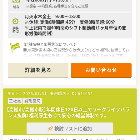
の機能を主に発揮しています。
◎専門医療機関連携
※想定・平均残業、各種手当を含んだ総額
給与
がん等の専門的な薬学管理に関係機関と連携して対応できる
月火水木金土 9:00～18:00
◎地域連携
※休憩：実働6時間超:45分 実働8時間超:60分
入退院時の医療機関等との情報連携や、在宅医療等に地域の薬局
※上記内で週40時間のシフト制勤務（1ヶ月単位の変
と連携しながら一元的･継続的に対応できる
勤務
時間
形労働時間制）
≪研修体制が非常に整っています！≫
【店舗情報と応需状況について】
■新人集合研修
■JR東海道本線の高槻駅から徒歩10分ほどの場所に位置してお
⇒新人同士ペアになって服薬指導のロールプレイをしたり、実際
り、公共交通機関を利用した通勤が非常に便利な好立地です。
に注射薬等の器具に触れることで、実践的なスキルや知識を身に
■在宅専門薬局として居宅および施設への在宅医療に特化して
つけます。
おり、外来対応とは異なる専門性の高い応需状況となっていま
■オーベン・ネーベン制
詳細を見る
お問い合わせ
す。
⇒新人（ネーベン）に指導役の先輩（オーベン）がマンツーマンで1
■薬剤師は正社員2名とパート1名の計3名が在籍しており、常時
年間指導する制度。
2名体制を維持することで無理のない業務運営を行っています。
配属店舗内の、なるべく年齢の近い先輩が指導役につきます。
２年目以降は自らがオーベンとなって後輩を育てながら、学んだ
更新日：
2026/07/31
薬剤師求人ID：
644052
【募集背景と求める人物像について】
知識を復習します。
■在宅業務の拡大に伴う組織体制強化のための増員募集であり、
正社員
調剤薬局
■15ステップアップ研修
現場をリードしていただける経験者の方を急募しております。
⇒薬学知識や店舗管理知識を5年間で段階的に学んでいくe-
【高槻市/高槻市駅】年間休日120日以上でワークライフバラ
■居宅や施設への訪問が中心となるため、普通自動車運転免許を
Learning研修。
ンス抜群！福利厚生も◎で安心の経営体制です。
保有し、運転業務をマストで対応できる方を求めています。
疾患や薬剤の基礎知識、主要医薬品300品目マスターから始ま
■指示されたことだけでなく、会社への貢献を考えて自ら主体的
り、在宅医療やOTC、管理者としての知識まで、幅広いカリキュ
検討リストに追加
に動ける方であれば、年齢を問わず正当に評価される環境です。
ラムを継続的に学んでいきます。