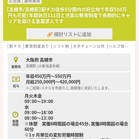
正社員
調剤薬局
【高槻市/高槻駅】駅チカ徒歩5分圏内の好立地で年収550万
円も可能！年間休日111日と充実の教育制度で長期的にキャ
リアを築ける急募求人です
検討リストに追加
駅チカ
教育制度あり
シフト制
大手チェーン以外
ヘルプ体制充実
大阪府 高槻市
高槻駅 (JR東海道本線)
勤務地
年収450万円～550万円
月給250,000円～420,000円
給与
※ご経験・スキルを考慮の上、面接後に決定いたします。
月火木金
09：00～19：00
水
09：00～18：00
09：00～13：00
勤務
※休憩 実働6時間超の場合45分、実働8時間超の場合
時間
60分
※1ヶ月単位の変形労働時間制