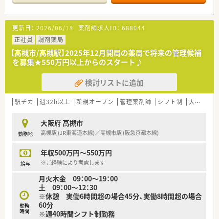
ます。
■在宅医療にも注力していますが、各店舗に専属のドライバーが
配置されているため、運転に自信がない方も調剤業務に専念可能
更新日：
2026/06/18
薬剤師求人ID：
688044
です。
正社員
調剤薬局
【募集背景と求める人物像について】
【高槻市/高槻駅】2025年12月開局の薬局で将来の管理候補
■今後の新規開局や組織体制の強化を見据えた増員募集であり、
を募集★550万円以上からのスタート♪
特に管理薬剤師候補として活躍いただける方をすぐにでも欲し
い状況です。
検討リストに追加
■調剤未経験の方でも40代前半までであれば積極的に採用を検
討しており、仕事に対する情熱や「想い」を重視した選考を行っ
ています。
駅チカ
週32h以上
新規オープン
管理薬剤師
シフト制
大手チェーン以外
■50歳前後までの幅広い年齢層の方からの応募を歓迎してお
り、これまでの経験を活かして地域医療に貢献したい方を急募し
大阪府 高槻市
ています。
高槻駅 (JR東海道本線)／高槻市駅 (阪急京都本線)
勤務地
【法人特徴について】
年収500万円～550万円
■「愛（アイ）のある接客」をモットーに北摂地域で9店舗を展開
しており、地域の特色に合わせた独自の店舗運営を心掛けていま
※ご経験により考慮します
給与
す。
月火木金 09：00～19：00
■薬剤師ではない代表が調剤以外の事務業務などを率先して引
土 09：00～12：30
き受けており、現場のスタッフが専門業務に集中できる環境を整
※休憩 実働6時間超の場合45分、実働8時間超の場合
えています。
60分
勤務
■新規開局の際はクリニックとマンツーマンで綿密な調整を行
時間
※週40時間シフト制勤務
うため、オープン当初から無理のないスムーズな運営が実現され