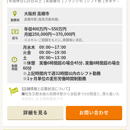
年間休日120日以上
未経験可
ブランク可
シフト制
大手チェーン以外
■和気あいあいとした環境で人間関係も良好であり、困ったこと
があればすぐに相談できる体制です。
大阪府 高槻市
■最先端の調剤システムや患者情報管理システムを導入し、業務
高槻市駅 (阪急京都本線)
勤務地
効率化と安全性を高めています。
年収400万円～550万円
月給250,000円～370,000円
給与
※スキル・ご経験をもとに、面接後に決定。
月水木 09：00～17：00
火金 09：00～19：00
土 09：00～13：00
※休憩 実働6時間超の場合45分、実働8時間超の場合
勤務
60分
時間
※上記時間内で週32時間以内のシフト勤務
※1ヶ月単位の変形労働時間制勤務
【店舗情報と応需状況について】
■阪急京都本線の高槻市駅から自転車で9分程度と、落ち着いた
住宅街にある調剤薬局です。
■精神科の処方箋をメインに、在宅業務も居宅2件（個人宅）と無
理のない範囲で対応しています。
詳細を見る
お問い合わせ
■1日の処方箋枚数は10枚から20枚程度と非常に少なく、ゆった
りとした環境で業務に取り組めます。