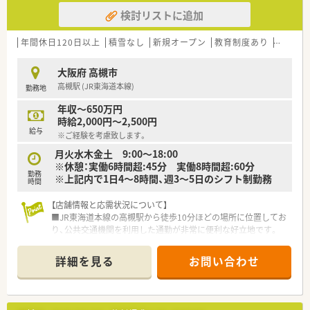
■欠員補充に伴う急募案件のため、地域医療に貢献したい意欲の
検討リストに追加
ある方を年齢や経験を問わず幅広く募集しています。
■在宅医療にも注力しているため、施設や居宅への訪問業務に前
向きに取り組んでいただける方を求めています。
年間休日120日以上
積雪なし
新規オープン
教育制度あり
シフト
■周囲とのコミュニケーションを大切にし、アットホームな職場
で長く腰を据えて働きたい方に最適な環境です。
大阪府 高槻市
高槻駅 (JR東海道本線)
勤務地
【法人特徴について】
■大阪府と京都府の北摂・京阪エリアを中心に10店舗以上をド
年収～650万円
ミナント展開している安定した経営基盤の会社です。
時給2,000円～2,500円
■社長自らが店舗を頻繁に巡回して現場の声を直接拾い上げる
給与
※ご経験を考慮致します。
ため、風通しが良く社員を大切にする社風があります。
■地域密着型のマンツーマン店舗を多く展開しており、患者様の
月火水木金土 9:00～18:00
家族各世代から頼られる薬局作りを推進しています。
※休憩：実働6時間超:45分 実働8時間超:60分
勤務
※上記内で1日4～8時間、週3～5日のシフト制勤務
時間
【勤務実態について】
■残業代は1分単位で全額支給される仕組みが整っており、サー
【店舗情報と応需状況について】
ビス残業が発生しないため安心して勤務できます。
■JR東海道本線の高槻駅から徒歩10分ほどの場所に位置してお
■有給休暇の取得率は100％を誇っており、ワークライフバラン
り、公共交通機関を利用した通勤が非常に便利な好立地です。
スを重視して働きたい方に大変おすすめの職場です。
■在宅専門薬局として居宅および施設への在宅医療に特化して
■ラストの勤務時間は20時過ぎ頃となるため、極端に帰宅が遅
おり、外来対応とは異なる専門性の高い応需状況となっていま
詳細を見る
お問い合わせ
くなることがなく生活リズムを維持しやすいです。
す。
■薬剤師は正社員2名とパート1名の計3名が在籍しており、常時
2名体制を維持することで無理のない業務運営を行っています。