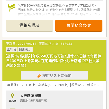
＼有休100％消化で私生活を重視／（高槻市エリア担当より）
当年付与分の有休は100％消化できる環境です。残業代も1分単
位で全額支給されるほか、店舗異動もないため、地元でワークラ
イフバランスを保てます。
＊------------------------------------------＊
詳細を見る
お問い合わせ
【店舗情報と応需状況について】
■JR東海道本線の高槻駅から自転車で2分ほどに位置しており、
阪急高槻市駅からも近く2WAYアクセスが可能な好立地です。
■2023年5月に開局した非常に綺麗な店舗で、入居するマンショ
更新日：
2026/06/18
薬剤師求人ID：
717953
ンも含めて清潔感があり広々とした待合室が自慢の薬局です。
■主に循環器内科や小児科のほか整形外科、歯科の処方箋を1日
正社員
調剤薬局
平均70枚から80枚ほど応需しており、整理整頓が徹底されてい
【高槻市/高槻駅】年収650万円も可能！週休2.5日制で年間休
ます。
日130日以上を実現。在宅業務に特化した店舗で正社員薬
剤師を急募！
【想定される業務内容】
■処方箋に基づく正確な調剤や細心の注意を払った監査、および
検討リストに追加
患者様の気持ちに優しく寄り添った丁寧な服薬指導を行いま
す。
■全店で施設在宅業務に注力しており、正社員として調剤や準備
年間休日120日以上
高給与(600万円以上)
積雪なし
新規オープン
のお手伝い、一部の配達業務などに携わっていただきます。
■店舗の声を反映して最新の調剤機器が積極的に導入されてお
大阪府 高槻市
り、レセコンや各種監査システムを操作しながら業務を行いま
高槻駅 (JR東海道本線)
勤務地
す。