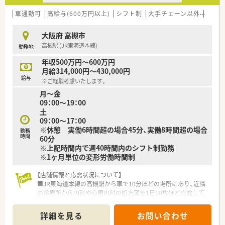
【法人特徴について】
■大阪府内にて調剤薬局4店舗のほか、複数の介護施設を運営し
車通勤可
高給与(600万円以上)
シフト制
大手チェーン以外
在宅
ており、地域医療と介護の連携を強みとしている法人です。
■代表自身が現役の薬剤師として現場に立っているため、現場の
大阪府 高槻市
課題や意見が経営層にダイレクトに届く風通しの良さがありま
高槻駅 (JR東海道本線)
勤務地
す。
■「会社に貢献する人材には最高の評価と待遇を」という理念を
年収500万円～600万円
掲げており、個人の頑張りがしっかりと還元される仕組みです。
月給314,000円～430,000円
給与
※ご経験考慮いたします。
月～金
09：00～19：00
土
09：00～17：00
※休憩 実働6時間超の場合45分、実働8時間超の場合
勤務
時間
60分
※上記時間内で週40時間内のシフト制勤務
※1ヶ月単位の変形労働時間制
【店舗情報と応需状況について】
■JR東海道本線の高槻駅から車で10分ほどの場所にあり、近隣
の診療所から内科や心療内科の処方箋を1日60枚ほど応需して
います。
■薬剤師は常勤2名とパート4名が在籍しており、常時2名から3
詳細を見る
お問い合わせ
名体制を維持しつつ、事務スタッフ2名と共に円滑に運営してい