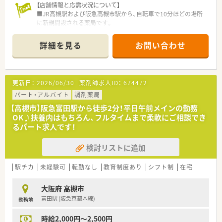
【店舗情報と応需状況について】
■JR高槻駅および阪急高槻市駅から、自転車で10分ほどの場所
に新規開設される薬局です。
■応需科目は内科広域を予定しており、地域にお住いの皆様のか
かりつけ薬局を目指します。
詳細を見る
お問い合わせ
■新規開設のため、常勤薬剤師2名体制で店舗の立ち上げから一
緒に携わっていただきます。
【募集背景と求める人物像について】
更新日：
2026/06/30
薬剤師求人ID：
674472
■新規開設に伴うオープニングスタッフの募集となり、共に新し
い薬局を創る仲間を求めています。
パート・アルバイト
調剤薬局
■これまでのご経験や年齢は問わず、明るく前向きに業務に取り
【高槻市】阪急富田駅から徒歩2分！平日午前メインの勤務
組めるお人柄を重視します。
OK♪扶養内はもちろん、フルタイムまで柔軟にご相談でき
■在宅医療に意欲があり、車の運転が可能な方であれば、未経験
るパート求人です！
からの挑戦も大歓迎です。
検討リストに追加
【職場環境と雰囲気】
■職員の平均年齢は30代が中心で、若く活気があり、闊達なコミ
ュニケーションが魅力です。
駅チカ
未経験可
転勤なし
教育制度あり
シフト制
在宅
■代表2名とも現場経験が豊富な薬剤師のため、現場目線に立っ
た薬局運営を行っています。
大阪府 高槻市
■ご友人の紹介で入職された方も多く、職員はお人柄の良い方ば
富田駅 (阪急京都本線)
勤務地
かりで人間関係も良好です。
時給2,000円～2,500円