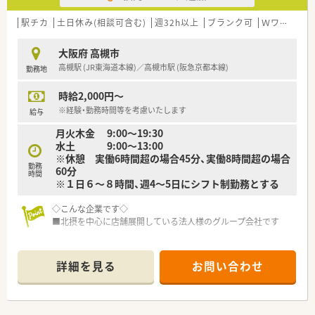
駅チカ
土日休み(相談可含む)
週32h以上
ブランク可
Ｗワーク可
大阪府 高槻市
高槻駅 (JR東海道本線)／高槻市駅 (阪急京都本線)
勤務地
時給2,000円～
※経験・勤務時間等を考慮いたします
給与
月火木金 9:00～19:30
水土 9:00～13:00
※休憩 実働6時間超の場合45分、実働8時間超の場合
勤務
60分
時間
※１日６～８時間、週4～5日にシフト制勤務とする
◇こんな企業です◇
■北摂を中心に店舗展開している法人様のグループ会社です
◇こんな薬局です◇
■JR高槻駅が最寄り駅になります！
詳細を見る
お問い合わせ
◇こんな方にオススメ◇
■電車通勤で毎日便利のご通勤したい方！
■週20時間～週30時間でご勤務したい方！