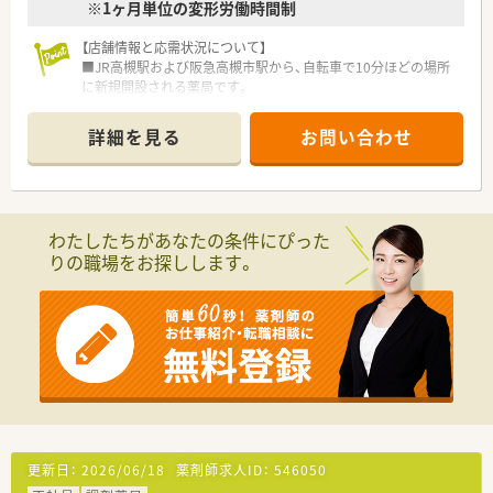
※1ヶ月単位の変形労働時間制
ています
【店舗情報と応需状況について】
■JR高槻駅および阪急高槻市駅から、自転車で10分ほどの場所
に新規開設される薬局です。
■応需科目は内科広域を予定しており、地域にお住いの皆様のか
かりつけ薬局を目指します。
詳細を見る
お問い合わせ
■新規開設のため、常勤薬剤師2名体制で店舗の立ち上げから一
緒に携わっていただきます。
【募集背景と求める人物像について】
■新規開設に伴うオープニングスタッフの募集となり、共に新し
わたしたちがあなたの条件にぴった
い薬局を創る仲間を求めています。
りの職場をお探しします。
■これまでのご経験や年齢は問わず、明るく前向きに業務に取り
組めるお人柄を重視します。
■在宅医療に意欲があり、車の運転が可能な方であれば、未経験
からの挑戦も大歓迎です。
【職場環境と雰囲気】
■職員の平均年齢は30代が中心で、若く活気があり、闊達なコミ
ュニケーションが魅力です。
■代表2名とも現場経験が豊富な薬剤師のため、現場目線に立っ
た薬局運営を行っています。
■ご友人の紹介で入職された方も多く、職員はお人柄の良い方ば
更新日：
2026/06/18
薬剤師求人ID：
546050
かりで人間関係も良好です。