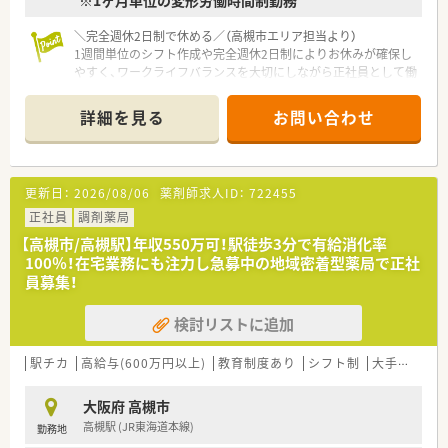
※1ヶ月単位の変形労働時間制勤務
＼完全週休2日制で休める／（高槻市エリア担当より）
1週間単位のシフト作成や完全週休2日制によりお休みが確保し
やすく、ワークライフバランスを大切にしながら正社員として働
ける急募求人です。
＊------------------------------------------＊
詳細を見る
お問い合わせ
【店舗情報と応需状況について】
■最寄り駅である高槻駅から徒歩3分の好立地にあり、毎日の通
勤ストレスが少なく快適に通える非常に利便性の高い環境で
更新日：
2026/08/06
薬剤師求人ID：
722455
す。
■心療内科や精神科を中心に1日約50枚の処方箋を応需してお
正社員
調剤薬局
り、施設5件と個人60名の在宅業務にも注力している薬局です。
【高槻市/高槻駅】年収550万可！駅徒歩3分で有給消化率
■薬剤師は正社員4名とパート1名が在籍しており、事務員2名と
100％！在宅業務にも注力し急募中の地域密着型薬局で正社
協力しながら常時2名から3名の体制で安全に調剤しています。
員募集！
【法人特徴について】
検討リストに追加
■全国に470店舗以上の調剤薬局を展開し、年間100店舗規模の
拡大を続けるなど非常に勢いのある急成長企業グループです。
■ITや臨床検査など約50社の企業からなるグループの中核企業
駅チカ
高給与(600万円以上)
教育制度あり
シフト制
大手チェーン以外
であり、多角的な事業展開による抜群の経営安定性を誇ります。
■過剰な設備投資を抑えて得られた利益を社員に分配するとい
大阪府 高槻市
う方針のもと、業界トップクラスの高い給与水準を実現していま
高槻駅 (JR東海道本線)
勤務地
す。