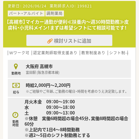
更新日：
2026/06/24
薬剤師求人ID：
199821
パート・アルバイト
調剤薬局
【高槻市】マイカー通勤が便利≪扶養内～週30時間勤務≫皮
膚科・小児科メイン！まずは希望シフトにて相談可能です！
検討リストに追加
Ｗワーク可
認定薬剤師取得支援あり
教育制度あり
シフト制
大手
大阪府 高槻市
富田駅 (阪急京都本線)
勤務地
時給2,000円～2,200円
※ご経験やご年齢、ご勤務の曜日・時間を考慮のうえ決定致します。
給与
月火木金 09：00～19：00
水 09：00～18：00
土 09：00～13：00
※休憩 実働6時間超の場合45分、実働8時間超の場合
勤務
60分
時間
※上記内で1日4～8時間勤務
※週2～5日のシフト制勤務とする