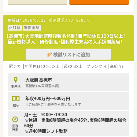
店舗でも多く増やすことを目標に運営しています。
■患者様にストレスなく過ごして頂くため、内外装共におしゃれ
な雰囲気作りを心掛け、店舗づくりにもこだわりを持っていま
更新日：
2026/07/23
薬剤師求人ID：
579570
す。
正社員
調剤薬局
＼ コンサルタントおすすめポイント★ ／
【高槻市】★薬剤師常時複数名体制！■年間休日120日以上！
■ヘルプ体制充実！近隣に店舗展開が多いだけでなく、ラウンダ
最新機材導入 研修制度・福利厚生充実の大手調剤薬局！
ー勤務の社員さんもいらっしゃるので、急なお休みが発生する場
合も安心出来ます。
検討リストに追加
■午後診シフトが人手不足気味…ご勤務可能な方大歓迎です！条
件面の優遇も期待出来ます♪
駅チカ
年間休日120日以上
週32h以上
ブランク可
高給与(600万円以上)
＼ こんな方におすすめ！ ／
★働く女性に優しい会社で働きたい方
大阪府 高槻市
★急なお休みが必要になることがご不安な方
高槻駅 (JR東海道本線)
勤務地
年収400万円～600万円
※ご経験・ご年齢等を考慮いたします
給与
月～土 9：00～19：30
※休憩 実働6時間超の場合45分、実働8時間超の場合
60分
勤務
時間
※週40時間シフト勤務