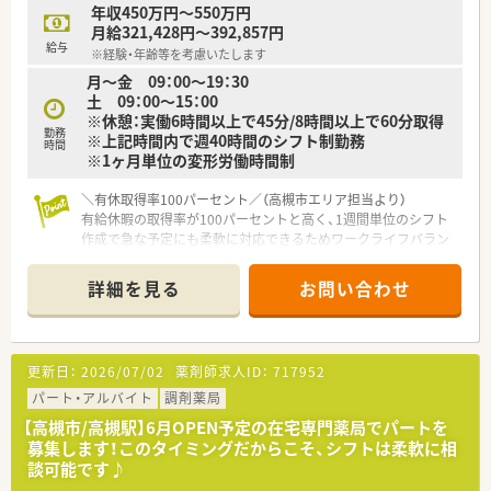
年収450万円～550万円
【こんな方が活躍中】
月給321,428円～392,857円
■チームワークを大切にし、忙しい時間帯でも他のスタッフと協
給与
※経験・年齢等を考慮いたします
力しながら柔軟に業務を進められる方が高く評価されていま
月～金 09：00～19：30
す。
土 09：00～15：00
■現状に満足せず、新しい業務や新規事業の提案などに対して積
※休憩：実働6時間以上で45分/8時間以上で60分取得
極的に手を挙げて挑戦できる意欲的な方が多数活躍している環
勤務
※上記時間内で週40時間のシフト制勤務
境です。
時間
※1ヶ月単位の変形労働時間制
■年齢に関係なくフラットに意見交換ができる風土の中、お互い
を尊重し合いながら楽しく仕事に取り組むスタッフが多数活躍
中です。
＼有休取得率100パーセント／（高槻市エリア担当より）
有給休暇の取得率が100パーセントと高く、1週間単位のシフト
【こんな方にオススメ】
作成で急な予定にも柔軟に対応できるためワークライフバラン
■完全週休2日制でしっかりと休めるため、ワークライフバラン
ス重視の方に最適です。
スを重視し仕事とプライベートを両立させたい方に最適な環境
＊------------------------------------------＊
詳細を見る
お問い合わせ
です。
■施設5件や個人60名の在宅に対応しており、地域医療の最前線
【店舗情報と応需状況について】
で患者様と深く関わりながら専門性を磨き上げたい方に最適で
■JR高槻駅から徒歩3分、阪急高槻市駅からも徒歩5分圏内と非
す。
常に利便性が高く通勤ストレスが少ない環境です。
更新日：
2026/07/02
薬剤師求人ID：
717952
■意欲や実績が正当に評価される社風の中で、若いうちから役職
■心療内科や精神科をメインに1日平均80枚から90枚の処方箋
を目指してキャリアアップを図りたいと考えている方に最適で
を応需しており、深く専門性を磨くことが可能です。
パート・アルバイト
調剤薬局
す。
■薬剤師は常勤5名とパート4名の手厚い体制で、1200品目以上
【高槻市/高槻駅】6月OPEN予定の在宅専門薬局でパートを
の医薬品を扱いながら安全な調剤を行っています。
募集します！このタイミングだからこそ、シフトは柔軟に相
談可能です♪
【募集背景と求める人物像について】