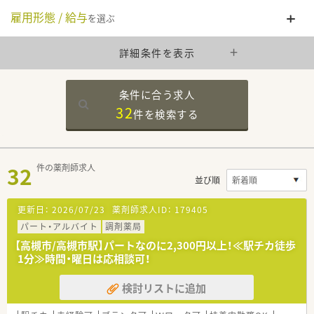
雇用形態 / 給与
を選ぶ
詳細条件を表示
条件に合う求人
32
件を
検索する
32
件の薬剤師求人
並び順
更新日：
2026/07/23
薬剤師求人ID：
179405
パート・アルバイト
調剤薬局
【高槻市/高槻市駅】パートなのに2,300円以上！≪駅チカ徒歩
1分≫時間・曜日は応相談可！
検討リストに追加