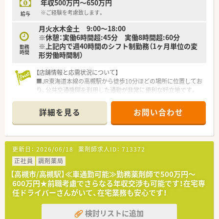
年収500万円～650万円
【職場環境と雰囲気】
■在籍する薬剤師や医療事務のスタッフ全員がとても感じがよ
※ご経験を考慮致します。
給与
く、新しく入職される方もすぐに馴染める温かい店舗です。
月火水木金土 9:00～18:00
■主に非薬剤師の店長が在宅先との折衝や薬の貸し借り、書類の
※休憩：実働6時間超:45分 実働8時間超:60分
やり取りなどの雑務をすべて巻き取ってくれる環境です。
※上記内で週40時間のシフト制勤務（1ヶ月単位の変
■幅広い年代のスタッフが活躍しており、様々なライフイベント
勤務
時間
形労働時間制）
に対する相互理解があるため困った時も助け合える職場です。
【店舗情報と応需状況について】
■JR東海道本線の高槻駅から徒歩10分ほどの場所に位置してお
り、公共交通機関を利用した通勤が非常に便利な好立地です。
■在宅専門薬局として居宅および施設への在宅医療に特化して
おり、外来対応とは異なる専門性の高い応需状況となっていま
詳細を見る
お問い合わせ
す。
■薬剤師は正社員2名とパート1名の計3名が在籍しており、常時
2名体制を維持することで無理のない業務運営を行っています。
更新日：
2026/06/18
薬剤師求人ID：
713372
【募集背景と求める人物像について】
■在宅業務の拡大に伴う組織体制強化のための増員募集であり、
正社員
調剤薬局
現場をリードしていただける経験者の方を急募しております。
【高槻市/高槻駅】≪車通勤可能≫勤務薬剤師で500万円～
■居宅や施設への訪問が中心となるため、普通自動車運転免許を
600万円★前職考慮でさらなる年収交渉も可能です！在宅専
保有し、運転業務をマストで対応できる方を求めています。
任ドライバーさんがいて、在宅業務も安心です！
■指示されたことだけでなく、会社への貢献を考えて自ら主体的
に動ける方であれば、年齢を問わず正当に評価される環境です。
検討リストに追加