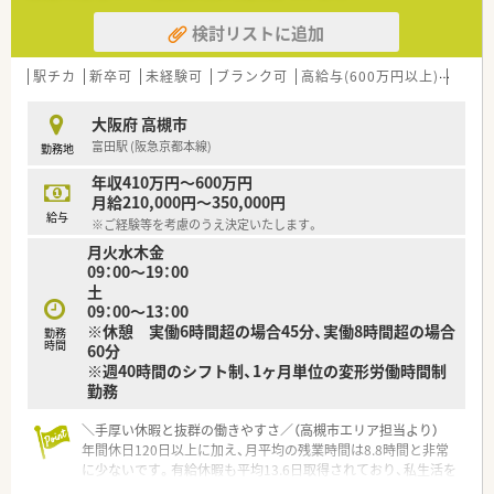
50店舗以上、無菌調剤室は業界最多の51店舗設置しています
検討リストに追加
■「プラチナくるみん認定企業」「健康経営優良法人2023（大規模
法人部門）認定」等を取得し一人ひとりが働きやすい環境が整備
されています
駅チカ
新卒可
未経験可
ブランク可
高給与(600万円以上)
認定
■充実した研修制度、人事制度、評価制度、キャリア支援制度等
があるのも特徴です
大阪府 高槻市
富田駅 (阪急京都本線)
勤務地
年収410万円～600万円
月給210,000円～350,000円
給与
※ご経験等を考慮のうえ決定いたします。
月火水木金
09：00～19：00
土
09：00～13：00
※休憩 実働6時間超の場合45分、実働8時間超の場合
勤務
時間
60分
※週40時間のシフト制、1ヶ月単位の変形労働時間制
勤務
＼手厚い休暇と抜群の働きやすさ／（高槻市エリア担当より）
年間休日120日以上に加え、月平均の残業時間は8.8時間と非常
に少ないです。有給休暇も平均13.6日取得されており、私生活を
大切にしながら働けます。