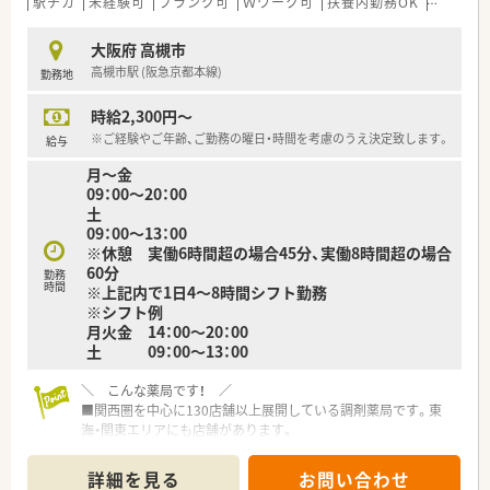
駅チカ
未経験可
ブランク可
Ｗワーク可
扶養内勤務OK
シフト制
大阪府 高槻市
高槻市駅 (阪急京都本線)
勤務地
時給2,300円～
※ご経験やご年齢、ご勤務の曜日・時間を考慮のうえ決定致します。
給与
月～金
09：00～20：00
土
09：00～13：00
※休憩 実働6時間超の場合45分、実働8時間超の場合
60分
勤務
時間
※上記内で1日4～8時間シフト勤務
※シフト例
月火金 14：00～20：00
土 09：00～13：00
＼ こんな薬局です！ ／
■関西圏を中心に130店舗以上展開している調剤薬局です。東
海・関東エリアにも店舗があります。
■社長は女性薬剤師様。子育ても経験されておられるので、女性
の働き方に対して大変理解ある会社です。
詳細を見る
お問い合わせ
■患者様のことを第一に考え、地域の方々から頼られる薬局を1