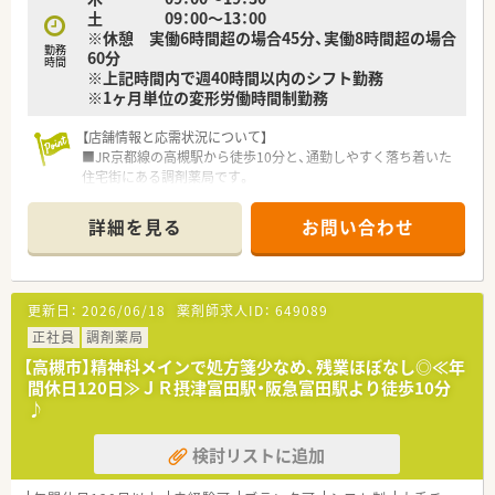
土 09：00～13：00
※休憩 実働6時間超の場合45分、実働8時間超の場合
勤務
60分
時間
※上記時間内で週40時間以内のシフト勤務
※1ヶ月単位の変形労働時間制勤務
【店舗情報と応需状況について】
■JR京都線の高槻駅から徒歩10分と、通勤しやすく落ち着いた
住宅街にある調剤薬局です。
■近隣の内科クリニックからの処方箋をメインに、1日平均20枚
から30枚程度応需しています。
詳細を見る
お問い合わせ
■在宅業務は個人宅と老人ホームを含めて2件対応しており、地
域医療に貢献しています。
【法人特徴について】
更新日：
2026/06/18
薬剤師求人ID：
649089
■高槻市内に3店舗を展開し、地域に深く根ざした薬局運営を行
っている安定した優良企業です。
正社員
調剤薬局
■代表自身も現役の薬剤師として現場に出ており、スタッフの声
【高槻市】精神科メインで処方箋少なめ、残業ほぼなし◎≪年
を直接聞いてくれる風通しの良さがあります。
間休日120日≫ＪＲ摂津富田駅・阪急富田駅より徒歩10分
■「患者様ファースト」を掲げ、利益よりも患者様への寄り添い
♪
を最優先に考える経営方針です。
検討リストに追加
【職場環境と雰囲気】
■40代から60代のスタッフが中心となって活躍しており、落ち
着いた大人の雰囲気がある職場です。