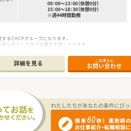
09：00～13：00（休憩0分）
15：00～18：30（休憩0分）
※週44時間勤務
するCHCPグループになります。
の担い手として中小企業を支援しています。
々な支援を行い調剤薬局を発展させています。
数は既に150店舗になり今後も事業を拡大していきます。
この求人に
、既に629床の病床数を保有しています。
詳細を見る
お問い合わせ
ップ事業も行っており病院と薬局の連携基盤を創っています。
ションを大切にし、患者ファーストで働ける環境を構築していま
されるなど実績によりキャリアポストがたくさんあります。
。
応需しています。
わたしたちがあなたの条件にぴっ
ります。