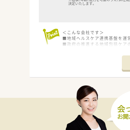
決定いたします。
＜こんな会社です＞
■地域ヘルスケア連携基盤を運営
■政府の推進する地域包括ケア
■薬局現場の課題を解決し、様
■立ち上げまだ数年ですが、店舗
■グループ全体では病院も運営し
■薬局事業のほか、バリューア
■医療従事者とのコミュニケー
■若手でもグループ社長に抜擢
＜就業条件＞
●管理薬剤師の募集になります
●門前薬局は内科・施設在宅を
●薬剤師さんは常時3名体制にな
＜こんな人におススメ＞
■管理薬剤師求人をお探しの方！