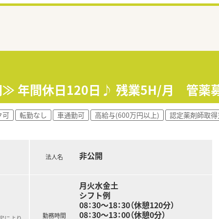
円≫ 年間休日120日♪ 残業5H/月 管
ク可
転勤なし
車通勤可
高給与(600万円以上)
認定薬剤師取得
非公開
法人名
月火水金土
シフト例
08：30～18：30（休憩120分）
08：30～13：00（休憩0分）
勤務時間
規定により