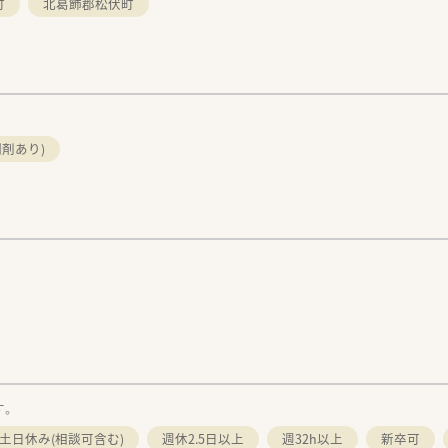
町
北葛飾郡松伏町
剤あり)
す。
土日休み(相談可含む)
週休2.5日以上
週32h以上
新卒可