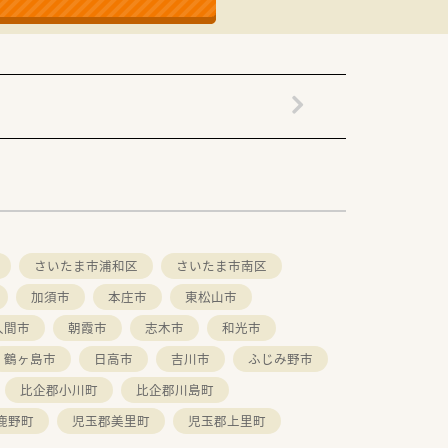
さいたま市浦和区
さいたま市南区
加須市
本庄市
東松山市
入間市
朝霞市
志木市
和光市
鶴ヶ島市
日高市
吉川市
ふじみ野市
比企郡小川町
比企郡川島町
鹿野町
児玉郡美里町
児玉郡上里町