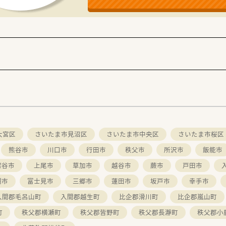
大宮区
さいたま市見沼区
さいたま市中央区
さいたま市桜区
熊谷市
川口市
行田市
秩父市
所沢市
飯能市
深谷市
上尾市
草加市
越谷市
蕨市
戸田市
潮市
富士見市
三郷市
蓮田市
坂戸市
幸手市
入間郡毛呂山町
入間郡越生町
比企郡滑川町
比企郡嵐山町
町
秩父郡横瀬町
秩父郡皆野町
秩父郡長瀞町
秩父郡小