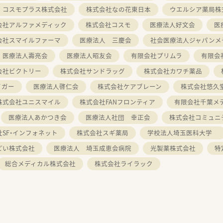
コスモプラス株式会社
株式会社なの花東日本
ウエルシア薬局株
会社アルファメディック
株式会社コスモ
医療法人好文会
医
会社スマイルファーマ
医療法人 三慶会
社会医療法人ジャパンメ
医療法人壽亮会
医療法人昭友会
有限会社プリムラ
有限会
会社ビクトリー
株式会社サンドラッグ
株式会社カワチ薬品
イガー
医療法人啓仁会
株式会社ケアブレーン
株式会社悠久
株式会社ユニスマイル
株式会社FANフロンティア
有限会社千葉メ
医療法人あかつき会
医療法人社団 幸正会
株式会社コミュニ
SF・インフォネット
株式会社スギ薬局
学校法人埼玉医科大学
どい株式会社
医療法人 埼玉成恵会病院
光製薬株式会社
特
総合メディカル株式会社
株式会社ライラック