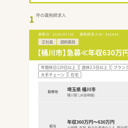
件の薬剤師求人
1
更新日：
2026/07/30
薬剤師求人ID：
542446
正社員
調剤薬局
【桶川市】急募≪年収630万
年間休日120日以上
週休2.5日以上
ブラン
大手チェーン
在宅
埼玉県 桶川市
勤務地
桶川駅 (JR高崎線)
年収360万円～630万円
給与
※経験、年齢、能力を考慮のうえ、弊社