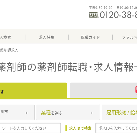
平日9：30-19：00 土日10：00-19：
人検索
求人特集
転職ガイド
ファル
薬剤師
の薬剤師転職・求人情報
す
業種
雇用形態 / 給
桶川市
を選ぶ
求人IDで検索