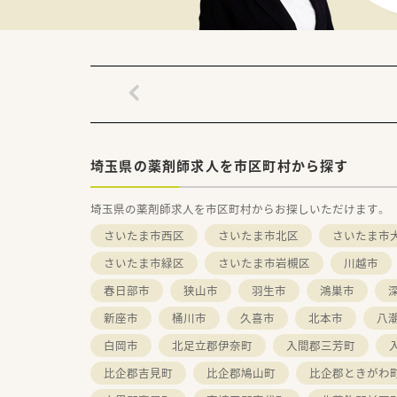
■固定休みをご希望の方！
■在宅業務に興味のある方！
埼玉県の薬剤師求人を市区町村から探す
埼玉県の薬剤師求人を市区町村からお探しいただけます。
さいたま市西区
さいたま市北区
さいたま市
さいたま市緑区
さいたま市岩槻区
川越市
春日部市
狭山市
羽生市
鴻巣市
新座市
桶川市
久喜市
北本市
八
白岡市
北足立郡伊奈町
入間郡三芳町
比企郡吉見町
比企郡鳩山町
比企郡ときがわ