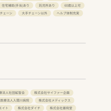
住宅補助(手当)あり
託児所あり
60歳以上可
チェーン
大手チェーン以外
ヘルプ体制充実
療法人社団絋智会
株式会社サイファー企画
会医療法人入間川病院
株式会社メディックス
エイト
株式会社ダイチ
株式会社雄飛堂