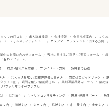
スタッフの口コミ
求人詳細検索
会社情報
全国拠点案内
よくあ
ソーシャルメディアポリシー
カスタマーハラスメントに関する方針
就業中のお問い合わせフォーム
当社に関するご意見・ご要望フォーム
求
問い合わせフォーム
向
待遇・福利厚生重視
プライベート充実
短時間の勤務
き方
○×で読み解く！職務経歴書の書き方
面接対策ガイドブック
タッフDI室
疑問を解決！薬剤師QUIZ
薬剤師業界動向コラム
薬局探
『ファルマラボ+（プラス）』
体制
福利厚生
キャリアコンサルティング
医療・健康サポート
教
宮支店
船橋支店
東京支店
横浜支店
名古屋支店
京都支店