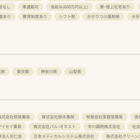
勤なし
車通勤可
高給与(600万円以上)
寮・借上社宅あり
援あり
教育制度あり
シフト制
かかりつけ薬剤師
大手
葉県
東京都
神奈川県
山梨県
株式会社飛鳥薬局
株式会社鈴木薬局
有限会社芙蓉堂薬局
医
アイセイ薬局
株式会社パル・オネスト
中川調剤株式会社
社
療法人光仁会
日本メディカルシステム株式会社
株式会社グリーン