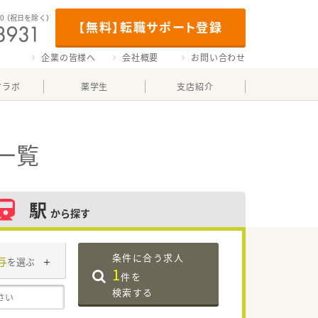
00
（祝日を除く）
【無料】転職サポート登録
企業の皆様へ
会社概要
お問い合わせ
マラボ
薬学生
支店紹介
一覧
駅
から探す
条件に合う求人
与
を選ぶ
1
件を
検索する