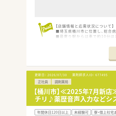
＜充実の福利厚生＞
単身のお住まいの方には借上社
全国転勤可能な方は会社負担で5
エリア限定で働きたい方も33歳
【店舗情報と応需状況について】
単身で家賃補助のある会社をお
■埼玉県桶川市に位置し、総合
年間休日は122日と業界トップ
■最寄り駅からは車で約10分ほ
（月8日+祝日+夏期休暇3日+冬
■薬剤師は常勤6名、パート2名
長期休暇取得や有給休暇取得推
そのほか、育児時短勤務制度・選
【求人情報について】
長く就業頂けるよう制度が充実
■ご経験やスキルを考慮し、年収
■年間休日は120日以上が確保
■緩和薬物療法認定薬剤師手当
＜キャリアアップを目指せる環
独立採算制の薬局運営で収益を
更新日：
2026/07/30
薬剤師求人ID：
677495
【勤務実態について】
薬局長のみならず、エリアマネー
正社員
調剤薬局
■産休・育休の取得実績が豊富
店舗開発マネージャー、商品開
■一人あたりの処方箋枚数は一日
経営陣のほとんどが薬剤師のため
【桶川市】≪2025年7月新
■リフレッシュ休暇制度も用意
エリア毎に「上席薬剤師」とい
チリ♪薬歴音声入力などシ
また、専門医療機関連携薬局での
【想定される業務内容】
■総合病院門前のため、様々な
年間休日120日以上
未経験可
寮・借上社宅
■居宅や施設への在宅訪問も行
＜こんな方にオススメ！＞