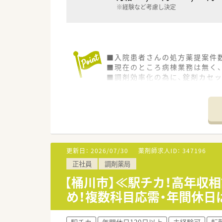
※経験など考慮し決定
■入院患者さんの処方薬提案件
■現在のところ病棟業務は無く
■調剤効率化の為に、錠剤カセ
■業務ではエクセルやワード等
更新日：
2026/07/30
薬剤師求人ID：
347196
正社員
調剤薬局
【桶川市】≪駅チカ！高年収
め！複数科目応需・年間休日は
駅チカ
年間休日120日以上
未経験可
転