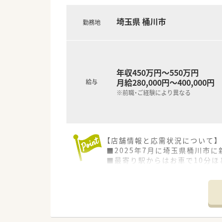
■かかりつけ薬剤師としての役
■目標に向かって挑戦していく
■明確な評価制度のある会社で
埼玉県 桶川市
勤務地
■かかりつけ薬剤師として頑張
■1店舗で多科目応需してスキ
■経営の安定している企業で腰
■処方箋以外にサプリメントや
■若手で昇給を狙いたい方（粗利の
年収450万円～550万円
月給280,000円～400,000円
給与
※前職・ご経験により異なる
【店舗情報と応需状況について】
■2025年7月に埼玉県桶川市
■最寄り駅からはお車で10分ほ
■開局前のため応需科目や処方
【募集背景と求める人物像につい
■2025年7月のグランドオー
■オープニングスタッフとして
■これまでのご経験を活かしつ