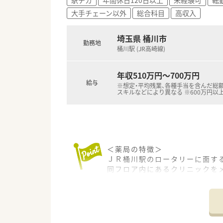
大手チェーン以外
総合科目
高収入
埼玉県 桶川市
勤務地
桶川駅 (JR高崎線)
年収510万円～700万円
給与
※想定・平均残業、各種手当を含んだ総額
スキルなどにより異なる ※600万円以
＜薬局の特徴＞
ＪＲ桶川駅のロータリーに面す
同フロア内にあるクリニックを
主な科目は内科・皮膚科です。
1日平均100～120枚程度を応
薬剤師4名程度で対応されていま
日祝も開局している為、皆さん