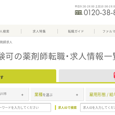
平日9：30-19：00 土日10：00-19：
人検索
求人特集
転職ガイド
ファル
験可
の薬剤師転職・求人情報一
す
業種
雇用形態 / 給
桶川市
を選ぶ
求人IDで検索