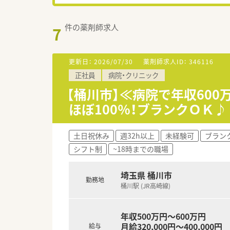
件の薬剤師求人
7
更新日：
2026/07/30
薬剤師求人ID：
346116
正社員
病院・クリニック
【桶川市】≪病院で年収600
ほぼ100％！ブランクＯＫ♪
土日祝休み
週32h以上
未経験可
ブラン
シフト制
~18時までの職場
埼玉県 桶川市
勤務地
桶川駅 (JR高崎線)
年収500万円～600万円
月給320,000円～400,000円
給与