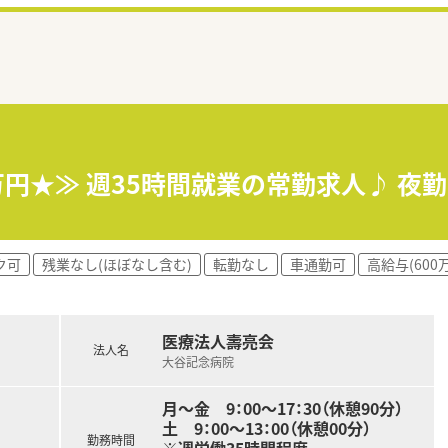
万円★≫ 週35時間就業の常勤求人♪ 夜
ク可
残業なし(ほぼなし含む)
転勤なし
車通勤可
高給与(600
医療法人壽亮会
法人名
大谷記念病院
月～金 9：00～17：30（休憩90分）
土 9：00～13：00（休憩00分）
勤務時間