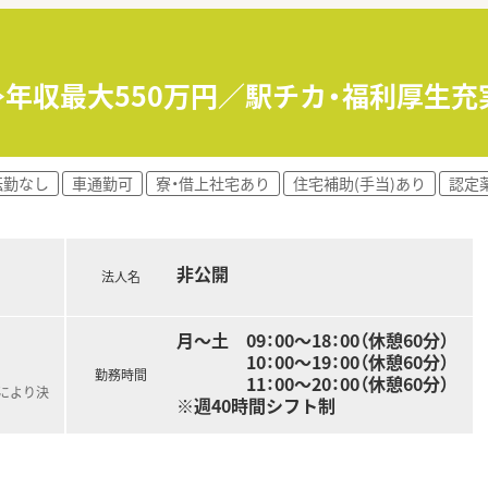
得率は100%で、復職後は時短勤務制度も利用可能です。
心配はなく、腰を据えて長く安心して働ける環境作りをしていま
日≫年収最大550万円／駅チカ・福利厚生
おり、リフレッシュ休暇と合わせて長期休暇を楽しむこともでき
いる大手ホールディングスのグループ会社であり、安定性は抜群
転勤なし
車通勤可
寮・借上社宅あり
住宅補助(手当)あり
認定
に」を理念に、全国で300店舗以上の薬局を展開しています。
薬指導や、最新ICTを導入した薬歴管理に力を入れています。
非公開
法人名
月～土 09：00～18：00（休憩60分）
10：00～19：00（休憩60分）
勤務時間
11：00～20：00（休憩60分）
定により決
※週40時間シフト制