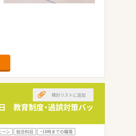
養所など、
検討リストに追加
ます。
20日 教育制度・過誤対策バッ
ます。
ます♪
ェーン
総合科目
~18時までの職場