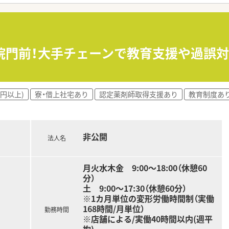
店舗展開している会社です。
、医療モール、診療所前など、
態の店舗を体験できます。
 病院門前！大手チェーンで教育支援や過誤
く、様々な処方に触れることができます。
ル開発・医師開業支援・
多様な事業を展開しています。
万円以上)
寮・借上社宅あり
認定薬剤師取得支援あり
教育制度あ
粧品・健康食品・サプリメントを自社開発をしており、
ランド・漢方の販売も行っています。
010年より無菌調剤室を設置。
す。
非公開
法人名
月火水木金 9:00～18:00（休憩60
増益を達成しています。
分）
5％！
土 9:00～17:30（休憩60分）
営業利益率が約10％！
※1カ月単位の変形労働時間制（実働
168時間/月単位）
水準を実現しています。
勤務時間
※店舗による/実働40時間以内(週平
均)