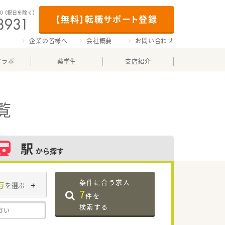
00
（祝日を除く）
【無料】転職サポート登録
企業の皆様へ
会社概要
お問い合わせ
マラボ
薬学生
支店紹介
覧
駅
から探す
条件に合う求人
与
を選ぶ
7
件を
検索する