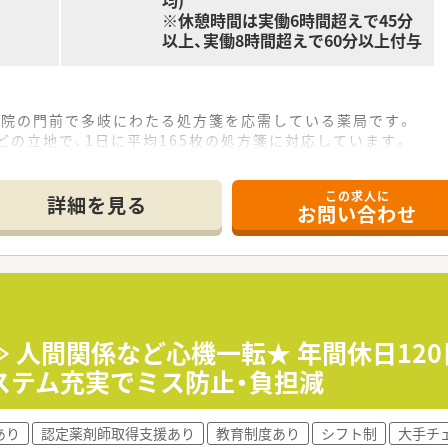
※休憩時間は実働6時間超えで45分
以上、実働8時間超えで60分以上付与
宅・住宅手当がございます。
万円の補助があり、
11ヶ月まで家賃3万円の手当がございます♪
探しの方にオススメです☆
病院の門前で多岐にわたる処方箋を応需している薬局です。
クラス！
どの立地で、1日に平均165枚の処方箋に対応しています。
期休暇3日+その他公休日）
が在籍し、常時5名体制で協力しながら業務を行っています。
進制度など、プライベートとの両立も可能です♪
択型確定拠出年金制度・財形貯蓄制度・リゾートマンション・保
この求人に
詳細を見る
しています。
お問い合わせ
420万円から550万円の範囲で優遇される給与体系です。
されており、ワークライフバランスを大切にできる環境です。
など、各種専門資格に応じた手当が充実している点も魅力です。
境＞
追っていくスタイルのため、店舗運営なども学べる環境です。
ジャーや安全管理・教育担当マネージャー、
にあり、復帰後も安心してキャリアを継続できる環境が整ってい
発マネージャーなど、多様なキャリアがあるのも魅力です☆
30枚程度を目安としており、無理なく業務に取り組めます。
、入社後のフォローアップも充実！
店≫ 人間関係など心機一転★ 年間休日1
されており、心身ともにリフレッシュして仕事に臨むことができ
う現場のスペシャリストが配置され、気軽に相談することができ
ステム充実でミス防止・負担減
がん・糖尿病などの認定資格取得も推進しています！
診療科の調剤や監査、服薬指導といった業務が中心となります。
あり
認定薬剤師取得支援あり
教育制度あり
シフト制
大手チ
っており、地域包括ケアの一員として活躍する機会もあります。