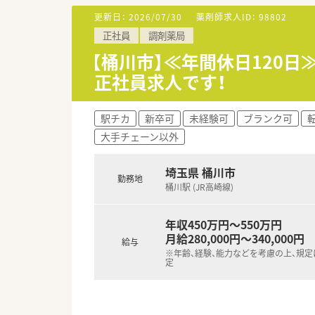
更新日：
2026/07/30
薬剤師求人ID：
98802
【勤務実態について】
正社員
調剤薬局
■産前・産後休暇や育児休暇の取
■原則として転居を伴う異動の
【桶川市】≪年間休日120
■有給休暇の取得も推奨されて
正社員求人です！
【法人特徴について】
■東証プライム市場に上場して
駅チカ
新卒可
未経験可
ブランク可
■「全ては健康を願う人々のため
大手チェーン以外
■患者さまのQOLを考慮した服
埼玉県 桶川市
勤務地
桶川駅 (JR高崎線)
年収450万円～550万円
月給280,000円～340,000円
給与
※年齢、経験、能力などを考慮の上、規
定