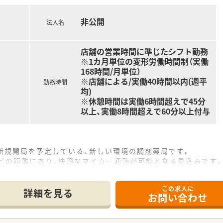
割を担い、患者さま一人ひとりに寄り添った薬学的管理をお願い
ことが好きな方・数字を追うのが好きな方
働きたい方
非公開
法人名
りたい方
ルアップを目指したい方
を据えて働きたい方
店舗の営業時間に準じたシフト勤務
化粧品などＰＢブランドに携わりたい方
※1カ月単位の変形労働時間制（実働
1/3は社員へ還元！）
168時間/月単位）
※店舗による/実働40時間以内(週平
勤務時間
均)
※休憩時間は実働6時間超えで45分
以上、実働8時間超えで60分以上付与
に新規開局を予定している、新しい環境の調剤薬局です。
どの距離にあり、快適なマイカー通勤が可能となる見込みです
箋枚数は未定ですが、地域の医療機関と連携していきます。
この求人に
て】
詳細を見る
お問い合わせ
プンに向けて、中心となって活躍してくださる薬剤師を募集します
、他の従業員と協力しながら新しい薬局を創っていきたい方に向
つ、新しい知識やスキルの習得にも前向きな方を歓迎いたします