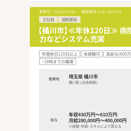
＜こんな会社です＞
一都三県を中心に、全国で約90
更新日：
2026/07/30
薬剤師求人ID：
615475
店舗形態はさまざま！
正社員
調剤薬局
大学病院や総合病院前、医療ビル
幅広い展開をしており色々な形
【桶川市】≪年休120日≫
中でも医療モールや大型店が多
力などシステム充実
調剤薬局の運営のほか、医療モー
ヘルシー＆ビューティ事業等、
年間休日120日以上
未経験可
高給与(600
ヘルシー＆ビューティ事業では化
~18時までの職場
患者様の要望に合わせてＰＢブ
在宅も積極的に実施しており、2
居宅療養管理指導は約300件で
埼玉県 桶川市
勤務地
桶川駅 (JR高崎線)
＜安定性バツグンです！＞
創業から40期以上連続で増収・
過去10年の平均売上高成長率11
4％を超えると良いとされている
年収430万円～610万円
無借金経営で安定しており、
月給280,000円～400,000円
給与
昇給率は年4.5～6.4%と高い
※経験・年齢・スキルにより異なる