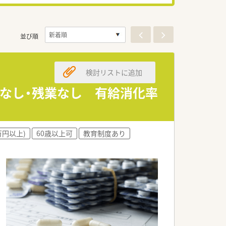
並び順
検討リストに追加
勤なし・残業なし 有給消化率
万円以上)
60歳以上可
教育制度あり