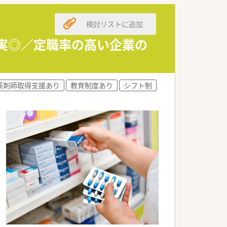
検討リストに追加
す。
充実◎／定職率の高い企業の
ます。
です。
薬剤師取得支援あり
教育制度あり
シフト制