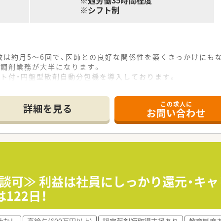
※週労働35時間程度
※シフト制
数は約月5～6回で、医師との良好な関係性を築くきっかけにも
、調剤業務が大半になります。
ット付・円盤型散剤自動分包機を導入しております。
を用いた簡単なパソコン操作を行っていただきます。
この求人に
詳細を見る
お問い合わせ
相談可≫ 利益は社員にしっかり還元・キ
122日！
勤なし
高給与(600万円以上)
認定薬剤師取得支援あり
教育制度