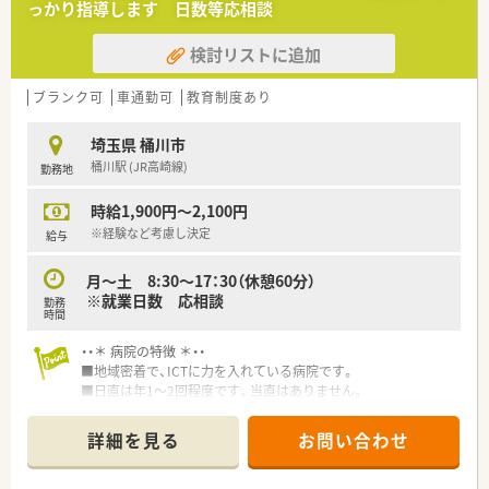
っかり指導します 日数等応相談
■調剤効率化の為に、錠剤カセット付・円盤型散剤自動分包機を
導入しております。
検討リストに追加
ブランク可
車通勤可
教育制度あり
埼玉県 桶川市
桶川駅 (JR高崎線)
勤務地
時給1,900円～2,100円
※経験など考慮し決定
給与
月～土 8:30～17：30（休憩60分）
※就業日数 応相談
勤務
時間
・・＊ 病院の特徴 ＊・・
■地域密着で、ICTに力を入れている病院です。
■日直は年1～2回程度です。当直はありません。
詳細を見る
お問い合わせ