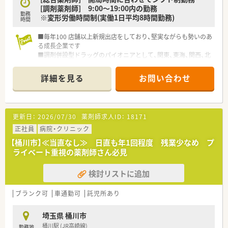
[調剤薬剤師] 9:00～19:00内の勤務
勤務
※変形労働時間制(実働1日平均8時間勤務)
時間
■毎年100 店舗以上新規出店をしており、堅実ながらも勢いのあ
る成長企業です
■調剤併設型ドラッグのパイオニアとして、関東、東海、関西、北
陸・信州を中心に約1,700店舗以上を展開しています
■研修制度は様々なプランがあり、集合研修だけでなく任意で受
詳細を見る
お問い合わせ
講可能な研修も幅広く用意されています
■店舗で活躍する従業員、社外で活躍する従業員、将来経営幹部
となる従業員など、薬剤師として様々な活躍ができるフィールド
を用意されています
更新日：
2026/07/30
薬剤師求人ID：
18171
■総合薬剤師・調剤薬剤師（土日休み・19時までの勤務）どちらか
の働き方を選択できます
正社員
病院・クリニック
■調剤併設型だけでなく「医療モール・クリニック併設店舗」「敷
【桶川市】≪当直なし≫ 日直も年1回程度 残業少なめ プ
地内薬局」「訪問調剤特化型店舗」など様々な店舗を運営してい
ライベート重視の薬剤師さん必見
ます
■在宅医療にも積極的取り組んでおり「訪問調剤特化型店舗」を
検討リストに追加
50店舗以上、無菌調剤室は業界最多の51店舗設置しています
■「プラチナくるみん認定企業」「健康経営優良法人2023（大規模
法人部門）認定」等を取得し一人ひとりが働きやすい環境が整備
ブランク可
車通勤可
託児所あり
されています
■充実した研修制度、人事制度、評価制度、キャリア支援制度等
埼玉県 桶川市
があるのも特徴です
桶川駅 (JR高崎線)
勤務地