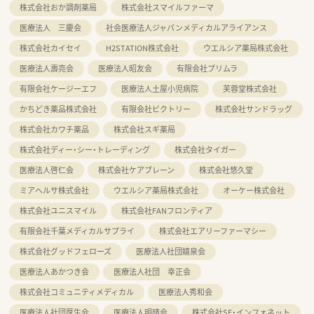
株式会社おか調剤薬局
株式会社スマイルファーマ
医療法人 三慶会
社会医療法人ジャパンメディカルアライアンス
株式会社カイセイ
H2STATION株式会社
ウエルシア薬局株式会社
医療法人壽亮会
医療法人昭友会
有限会社プリムラ
有限会社ケージーエフ
医療法人土屋小児病院
芙蓉堂株式会社
かちどき薬品株式会社
有限会社ビクトリー
株式会社サンドラッグ
株式会社カワチ薬品
株式会社スギ薬局
株式会社ディー・シー・トレーディング
株式会社タイガー
医療法人啓仁会
株式会社ケアブレーン
株式会社悠久堂
ミアヘルサ株式会社
ウエルシア薬局株式会社
オーケー株式会社
株式会社ユニスマイル
株式会社FANフロンティア
有限会社千葉メディカルサプライ
株式会社エアリーファーマシー
株式会社グッドフェローズ
医療法人社団嬉泉会
医療法人あかつき会
医療法人社団 幸正会
株式会社コミュニティメディカル
医療法人秀和会
医療法人社団厚生会
医療法人明晴会
株式会社SF・インフォネット