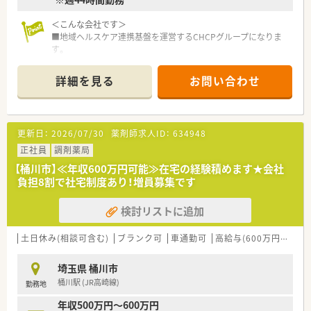
＜こんな会社です＞
■地域ヘルスケア連携基盤を運営するCHCPグループになりま
す。
■政府の推進する地域包括ケアの担い手として中小企業を支援
しています。
詳細を見る
お問い合わせ
■薬局現場の課題を解決し、様々な支援を行い調剤薬局を発展さ
せています。
■立ち上げまだ数年ですが、店舗数は既に150店舗になり今後も
事業を拡大していきます。
更新日：
2026/07/30
薬剤師求人ID：
634948
■グループ全体では病院も運営し、既に629床の病床数を保有し
ています。
正社員
調剤薬局
■薬局事業のほか、バリューアップ事業も行っており病院と薬局
【桶川市】≪年収600万円可能≫在宅の経験積めます★会社
の連携基盤を創っています。
負担8割で社宅制度あり！増員募集です
■医療従事者とのコミュニケーションを大切にし、患者ファース
トで働ける環境を構築しています。
検討リストに追加
■若手でもグループ社長に抜擢されるなど実績によりキャリア
ポストがたくさんあります。
土日休み(相談可含む)
ブランク可
車通勤可
高給与(600万円以上)
＜就業条件＞
●管理薬剤師の募集になります。
埼玉県 桶川市
●門前薬局は内科・施設在宅を応需しています。
桶川駅 (JR高崎線)
勤務地
●薬剤師さんは常時3名体制になります。
年収500万円～600万円