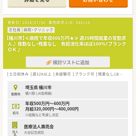
更新日：
2026/07/30
薬剤師求人ID：
346116
正社員
病院・クリニック
【桶川市】≪病院で年収600万円★≫ 週35時間就業の常勤求
人♪ 夜勤なし・残業なし 有給消化率ほぼ100％！ブランク
ＯＫ♪
検討リストに追加
土日祝休み
週32h以上
未経験可
ブランク可
残業なし(ほぼなし含む)
埼玉県 桶川市
桶川駅 (JR高崎線)
勤務地
年収500万円～600万円
月給320,000円～400,000円
給与
※経験など考慮し決定
医療法人壽亮会
法人
大谷記念病院
名