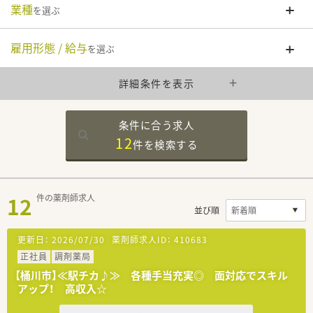
業種
を選ぶ
雇用形態 / 給与
を選ぶ
詳細条件を表示
条件に合う求人
12
件を
検索する
12
件の薬剤師求人
並び順
更新日：
2026/07/30
薬剤師求人ID：
410683
正社員
調剤薬局
【桶川市】≪駅チカ♪≫ 各種手当充実◎ 面対応でスキル
アップ！ 高収入☆