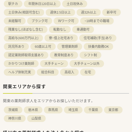
駅チカ
年間休日120日以上
土日祝休み
土日休み(相談可含む)
週休2.5日以上
週32h以上
新卒可
未経験可
ブランク可
Ｗワーク可
~18時までの職場
残業なし(ほぼなし含む)
転勤なし
車通勤可
高給与(600万円以上)
寮・借上社宅あり
住宅補助(手当)あり
託児所あり
60歳以上可
管理薬剤師
扶養内勤務OK
認定薬剤師取得支援あり
教育制度あり
シフト制
かかりつけ薬剤師
大手チェーン
大手チェーン以外
ヘルプ体制充実
総合科目
高収入
在宅
関東エリアから探す
関東の薬剤師求人をエリアからお探しいただけます。
茨城県
栃木県
群馬県
埼玉県
千葉県
東京都
神奈川県
山梨県