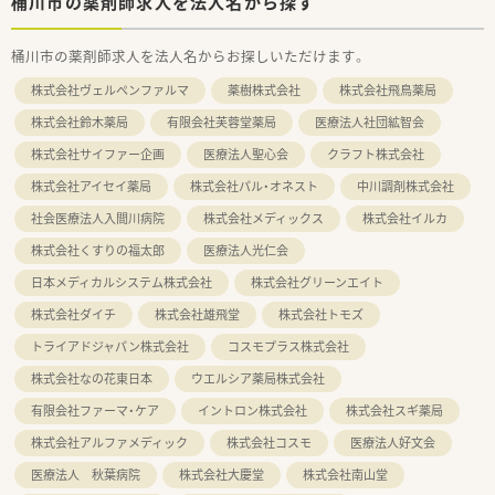
桶川市の薬剤師求人を法人名から探す
桶川市の薬剤師求人を法人名からお探しいただけます。
株式会社ヴェルペンファルマ
薬樹株式会社
株式会社飛鳥薬局
株式会社鈴木薬局
有限会社芙蓉堂薬局
医療法人社団絋智会
株式会社サイファー企画
医療法人聖心会
クラフト株式会社
株式会社アイセイ薬局
株式会社パル・オネスト
中川調剤株式会社
社会医療法人入間川病院
株式会社メディックス
株式会社イルカ
株式会社くすりの福太郎
医療法人光仁会
日本メディカルシステム株式会社
株式会社グリーンエイト
株式会社ダイチ
株式会社雄飛堂
株式会社トモズ
トライアドジャパン株式会社
コスモプラス株式会社
株式会社なの花東日本
ウエルシア薬局株式会社
有限会社ファーマ・ケア
イントロン株式会社
株式会社スギ薬局
株式会社アルファメディック
株式会社コスモ
医療法人好文会
医療法人 秋葉病院
株式会社大慶堂
株式会社南山堂