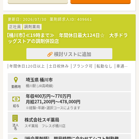
■店舗で活躍する従業員、社外で活躍する従業員、将来経営幹部
となる従業員など、薬剤師として様々な活躍ができるフィールド
を用意されています
更新日：
2026/07/30
薬剤師求人ID：
409661
■総合薬剤師・調剤薬剤師（土日休み・19時までの勤務）どちらか
の働き方を選択できます
正社員
調剤薬局
■調剤併設型だけでなく「医療モール・クリニック併設店舗」「敷
【桶川市】≪19時まで≫ 年間休日最大124日☆ 大手ドラ
地内薬局」「訪問調剤特化型店舗」など様々な店舗を運営してい
ッグストアの調剤併設店
ます
■在宅医療にも積極的取り組んでおり「訪問調剤特化型店舗」を
検討リストに追加
50店舗以上、無菌調剤室は業界最多の51店舗設置しています
■「プラチナくるみん認定企業」「健康経営優良法人2023（大規模
法人部門）認定」等を取得し一人ひとりが働きやすい環境が整備
年間休日120日以上
土日祝休み
ブランク可
転勤なし
車通勤可
されています
■充実した研修制度、人事制度、評価制度、キャリア支援制度等
埼玉県 桶川市
があるのも特徴です
桶川駅 (JR高崎線)
勤務地
年収400万円～770万円
月給271,200円～478,000円
給与
※経験・年齢・選択コースによります
株式会社スギ薬局
法人
スギ薬局 フレスポ桶川店
名
[総合薬剤師] 開局時間に合わせてシフト制勤務