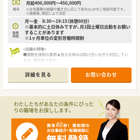
＜こんな人におススメ＞
月給400,000円～450,000円
■管理薬剤師求人をお探しの方！
給与
※在宅業務の経験や働き方に応じて給与もUPのご相談可能です。
■固定休みをご希望の方！
※面接後、規定により決定
■在宅業務に興味のある方！
月～金 8:30～19:15（休憩60分）
※基本的に土日休みですが、月1回土曜日出勤をお願い
することがあります
勤務
時間
※1ヶ月単位の変形労働時間制
<店舗の特徴>
■複数名体制の薬局★急なお休みは助け合いながら対応してい
ます。雰囲気は良好♪
あたたかな雰囲気の薬局です★
■外来枚数も在宅の件数も多い大型店舗。
詳細を見る
お問い合わせ
透析も対応しており、こちらの薬局で1人前になればどこ行って
も通用する薬剤師になれる！
■駅徒歩3分のため通勤が便利。
車通勤も可能です！
わたしたちがあなたの条件にぴった
<法人の特徴>
りの職場をお探しします。
■全国に90店舗展開しているグループ企業です。
■従業員それぞれの「想い」を具体化出来るように、サポートを
行っています。
■門前の医療機関の処方箋だけでなく、施設在宅を多く受託して
おります。
■医院・薬局の開業支援、また薬剤師の人材育成に力を入れて取