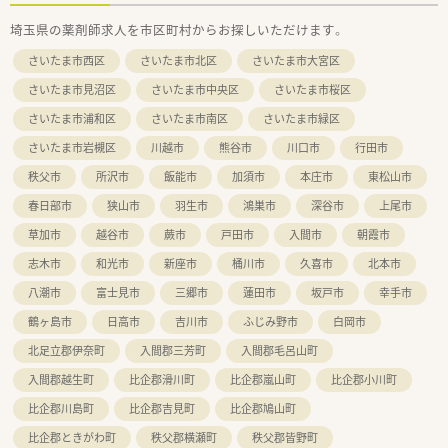
■医薬品の開発から製造、販売、調剤運営までを一貫して行う国
埼玉県の薬剤師求人を市区町村からお探しいただけます。
内唯一の複合型企業として、安定した経営基盤を誇ります。
■全国に1,273店舗を展開しており、地域住民の健康を支えるイ
さいたま市西区
さいたま市北区
さいたま市大宮区
ンフラとして「何かあれば相談できる場所」を目指します。
■埼玉県に研究開発施設、富山県に自社工場を保有し、他社には
さいたま市見沼区
さいたま市中央区
さいたま市桜区
ない製薬メーカーとしての強みを活かした運営が特徴です。
さいたま市浦和区
さいたま市南区
さいたま市緑区
【勤務実態について】
さいたま市岩槻区
川越市
熊谷市
川口市
行田市
■平均残業時間は月に6時間から10時間程度と非常に少なく、ワ
ークライフバランスを重視して働きたい方に最適です。
秩父市
所沢市
飯能市
加須市
本庄市
東松山市
■年間休日は117日で有給休暇の消化も推進されており、実質的
春日部市
狭山市
羽生市
鴻巣市
深谷市
上尾市
には年間123日以上の休日を確保することも可能です。
■多くの店舗がドラッグストアと調剤室を分離申請しているた
草加市
越谷市
蕨市
戸田市
入間市
朝霞市
め、夜遅くまで勤務する心配がなく無理なく働ける環境です。
志木市
和光市
新座市
桶川市
久喜市
北本市
【想定される業務内容】
八潮市
富士見市
三郷市
蓮田市
坂戸市
幸手市
■主に調剤業務、監査、服薬指導を行っていただき、患者様一人
ひとりに寄り添った丁寧な対人業務に集中いただけます。
鶴ヶ島市
日高市
吉川市
ふじみ野市
白岡市
■最新の音声入力システムによる薬歴作成や自動調剤分包機を
北足立郡伊奈町
入間郡三芳町
入間郡毛呂山町
導入しており、業務の効率化と安全性の向上を図っています。
■本部のサポートセンターが処方箋の遠隔入力を行うことで、現
入間郡越生町
比企郡滑川町
比企郡嵐山町
比企郡小川町
場の事務スタッフがピッキングを効率よく補助できます。
比企郡川島町
比企郡吉見町
比企郡鳩山町
比企郡ときがわ町
秩父郡横瀬町
秩父郡皆野町