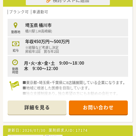
ブランク可
車通勤可
埼玉県 桶川市
桶川駅 (JR高崎線)
勤務地
年収450万円～500万円
※経験など考慮し決定
給与
昇給年1回 賞与年2回
月・火・水・金・土 9:00～18：00
木 9：00～12：00
勤務
時間
■東京都・埼玉県・千葉県に8店舗展開している企業になります。
■地域に根差した医療を目指しています。
■独立支援制度あり。独立希望の方にもお勧めの会社です。
詳細を見る
お問い合わせ
更新日：
2026/07/30
薬剤師求人ID：
17174