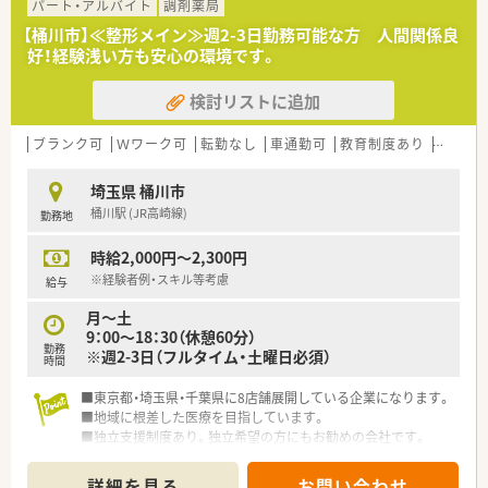
パート・アルバイト
調剤薬局
【桶川市】≪整形メイン≫週2-3日勤務可能な方 人間関係良
好！経験浅い方も安心の環境です。
検討リストに追加
ブランク可
Ｗワーク可
転勤なし
車通勤可
教育制度あり
シフト
埼玉県 桶川市
桶川駅 (JR高崎線)
勤務地
時給2,000円～2,300円
※経験者例・スキル等考慮
給与
月～土
9：00～18：30（休憩60分）
勤務
※週2-3日（フルタイム・土曜日必須）
時間
■東京都・埼玉県・千葉県に8店舗展開している企業になります。
■地域に根差した医療を目指しています。
■独立支援制度あり。独立希望の方にもお勧めの会社です。
詳細を見る
お問い合わせ