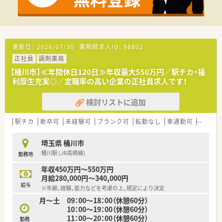
り組んでいます。
■沖縄やハワイの保養所が使用できますのでプライベートも充
実。
<こんな方におススメ>
更新日：
2026/07/30
薬剤師求人ID：
98802
★在宅経験をしっかり積みたい！
正社員
調剤薬局
★残業は多くても良いので年収をしっかり稼ぎたい！
★将来的に独立を考えている！
【桶川市】≪年間休日120日≫年収最大550万円／駅チカ・福
(独立実績もあり)
利厚生充実◎／定職率の高い企業の正社員求人です！
検討リストに追加
駅チカ
新卒可
未経験可
ブランク可
転勤なし
車通勤可
寮・借
埼玉県 桶川市
桶川駅 (JR高崎線)
勤務地
年収450万円～550万円
月給280,000円～340,000円
給与
※年齢、経験、能力などを考慮の上、規定により決定
月～土 09：00～18：00（休憩60分）
10：00～19：00（休憩60分）
11：00～20：00（休憩60分）
勤務