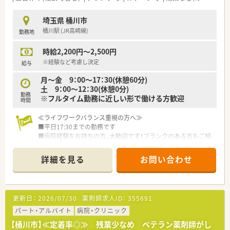
埼玉県 桶川市
桶川駅 (JR高崎線)
勤務地
時給2,200円～2,500円
※経験など考慮し決定
給与
月～金 9：00～17：30(休憩60分)
土 9：00～12：30(休憩0分)
勤務
※フルタイム勤務に近しい形で働ける方歓迎
時間
≪ライフワークバランス重視の方へ≫
■平日17:30までの勤務です
■病院経験をお持ちの方、大歓迎です！ブランクのある方もご相
談ください。
■家庭と仕事を両立しやすい環境があり、定着率の高い職場で
詳細を見る
お問い合わせ
す。
≪１日のお仕事の流れ≫
■１日の処方せん枚数は少なく、落ち着いて業務が出来る環境で
更新日：
2026/07/30
薬剤師求人ID：
355691
す。
■入院患者さんの処方薬提案件数は約月2～3回で、医師との良
パート・アルバイト
病院・クリニック
好な関係性を築くきっかけにもなっています。
【桶川市】≪定着率◎≫ 残業少なめ ベテラン薬剤師がし
■現在のところ病棟業務は無く、調剤業務が大半になります。