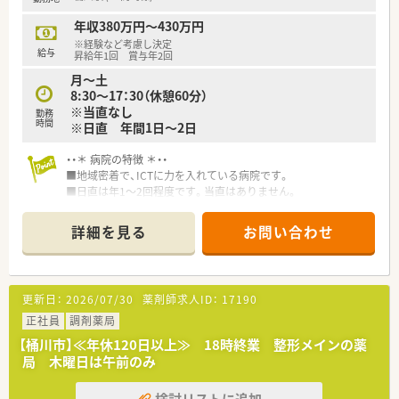
年収380万円～430万円
※経験など考慮し決定
給与
昇給年1回 賞与年2回
月～土
8:30～17：30（休憩60分）
※当直なし
勤務
時間
※日直 年間1日～2日
・・＊ 病院の特徴 ＊・・
■地域密着で、ICTに力を入れている病院です。
■日直は年1～2回程度です。当直はありません。
詳細を見る
お問い合わせ
更新日：
2026/07/30
薬剤師求人ID：
17190
正社員
調剤薬局
【桶川市】≪年休120日以上≫ 18時終業 整形メインの薬
局 木曜日は午前のみ
検討リストに追加