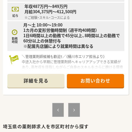
分単位で支給されるためしっかりと還元されます。
年収487万円～849万円
■有給休暇は基本的に申請が通りやすく、入社5年以内の従業員
月給304,375円～412,500円
はほぼ全日を消化しているという実績がございます。
給与
※ご経験・スキル・コースによる
■入社から半年から1年間はエリアの中心となるスタート店舗に
月～土 10:00～19:00
配属され、業務に慣れた後に本配属先が決定します。
1カ月の変形労働時間制 （週平均40時間）
1日6時間以上の勤務で45分以上、8時間以上の勤務で
【こんな方にオススメ】
勤務
60分以上の休憩付与
■引越しを伴うような無理な転勤がなく、一つの地域に根差して
時間
※配属先店舗により就業時間は異なる
長期的に安定して働きたいとお考えの方に最適です。
■ワークライフバランスを重視しており、残業を少なく抑えて休
日はしっかりとリフレッシュしたい方におすすめです。
＼管理薬剤師候補も歓迎！／（桶川市エリア担当より）
■調剤業務だけでなく、会社説明会への参加や社内イベントの企
中途入社から早期に管理薬剤師へキャリアアップできる実績が
画など幅広い業務に挑戦してみたい方に向いています。
あり、高年収を目指しながらご自身のスキルをさらに磨ける環境
が整っています。
＊------------------------------------------＊
詳細を見る
お問い合わせ
【店舗情報と応需状況について】
■配属先の店舗によって多様な医療機関からの処方箋を受け付
けているのが特徴です。
■応需科目は配属先により異なりますが、総合病院門前型やクリ
ニックモール型など、幅広い科目を学ぶことが可能な環境です。
■処方箋枚数や勤務者数は店舗ごとに最適化されており、薬剤師
1人あたりの1日処理枚数は約20枚とゆとりがあります。
埼玉県の薬剤師求人を市区町村から探す
【法人特徴について】