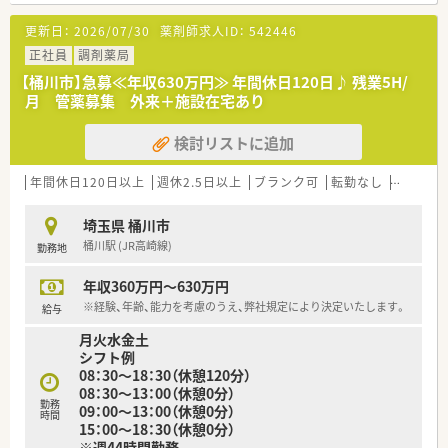
更新日：
2026/07/30
薬剤師求人ID：
542446
正社員
調剤薬局
【桶川市】急募≪年収630万円≫ 年間休日120日♪ 残業5H/
月 管薬募集 外来＋施設在宅あり
検討リストに追加
年間休日120日以上
週休2.5日以上
ブランク可
転勤なし
車通勤可
埼玉県 桶川市
桶川駅 (JR高崎線)
勤務地
年収360万円～630万円
※経験、年齢、能力を考慮のうえ、弊社規定により決定いたします。
給与
月火水金土
シフト例
08：30～18：30（休憩120分）
08：30～13：00（休憩0分）
勤務
09：00～13：00（休憩0分）
時間
15：00～18：30（休憩0分）
※週44時間勤務