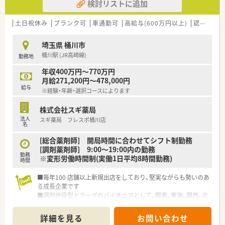
検討リストに追加
土日祝休み
ブランク可
車通勤可
高給与(600万円以上)
認定薬剤師取得支援あり
埼玉県 桶川市
桶川駅 (JR高崎線)
勤務地
年収400万円～770万円
月給271,200円～478,000円
給与
※経験・年齢・選択コースによります
株式会社スギ薬局
法人
スギ薬局 フレスポ桶川店
名
[総合薬剤師] 開局時間に合わせてシフト制勤務
[調剤薬剤師] 9:00～19:00内の勤務
勤務
※変形労働時間制(実働1日平均8時間勤務)
時間
■毎年100 店舗以上新規出店をしており、堅実ながらも勢いのあ
る成長企業です
■調剤併設型ドラッグのパイオニアとして、関東、東海、関西、北
陸・信州を中心に約1,700店舗以上を展開しています
■研修制度は様々なプランがあり、集合研修だけでなく任意で受
詳細を見る
お問い合わせ
講可能な研修も幅広く用意されています