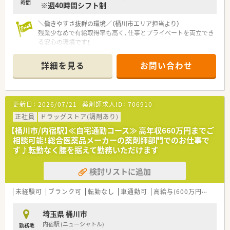
時間
※週40時間シフト制
＼働きやすさ抜群の環境／（桶川市エリア担当より）
残業少なめで有給取得率も高く、仕事とプライベートを両立でき
る安心の環境です！
＊------------------------------------------＊
詳細を見る
お問い合わせ
【店舗情報と応需状況について】
■JR高崎線桶川駅から徒歩1分の好立地であり、通勤の負担を少
なく通っていただける職場環境となっております。
■1日平均95枚の処方箋を応需しており、内科や心療内科に加え
更新日：
2026/07/21
薬剤師求人ID：
706910
て居宅13件と施設100件の在宅対応があります。
■常勤の薬剤師が7名と事務員が3名在籍しており、常時4名から
正社員
ドラッグストア(調剤あり)
7名体制をとっているため無理なく勤務できます。
【桶川市/内宿駅】≪自宅通勤コース≫ 高年収660万円までご
相談可能！総合医薬品メーカーの薬剤師部門でのお仕事で
【求人情報について】
す♪転勤なく腰を据えて勤務いただけます
■正社員としての採用となり、ご経験や能力を考慮した上で年収
450万円から550万円の提示を予定しております。
検討リストに追加
■年間休日は120日以上で日曜日と祝日に加えて平日の固定休
みがあり、ワークライフバランスを保ちやすい環境です。
■単身者で条件を満たす方には家賃上限10万円の7割を補助す
未経験可
ブランク可
転勤なし
車通勤可
高給与(600万円以上)
る借上げ社宅制度があり、手厚い福利厚生が魅力です。
埼玉県 桶川市
【勤務実態について】
内宿駅 (ニューシャトル)
勤務地
■全社平均の残業時間は月10時間未満となっており、残業代は1