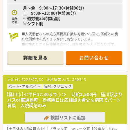
月～金 9：00～17：30（休憩90分）
土 9：00～13：00（休憩00分）
※週労働35時間程度
勤務
時間
※シフト制
■入院患者さんの処方薬提案件数は約月5～6回で、医師との良
好な関係性を築くきっかけにもなっています。
■現在のところ病棟業務は無く、調剤業務が大半になります。
■調剤効率化の為に、錠剤カセット付・円盤型散剤自動分包機を
導入しております。
詳細を見る
お問い合わせ
■業務ではエクセルやワード等を用いた簡単なパソコン操作を
行っていただきます。
更新日：
2026/07/30
薬剤師求人ID：
350845
パート・アルバイト
病院・クリニック
【桶川市】≪平日17:30まで♪≫ 時給2,500円 桶川駅より
バスor車通勤可 勤務曜日は応相談★希少な病院でパート
募集 入院調剤のみ
検討リストに追加
土日休み(相談可含む)
ブランク可
Ｗワーク可
残業なし(ほぼなし含む)