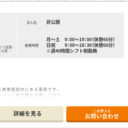
非公開
法人名
月～土 9：00～19：00（休憩60分）
日祝 9：00～18：30（休憩60分）
勤務時間
 ※経験・
※週40時間シフト制勤務
上は薬
…
る商業施設内にある薬局です。
メインに処方箋を応需しており、
需しています。
この求人に
す。
詳細を見る
お問い合わせ
で交代してお休みをとられています。