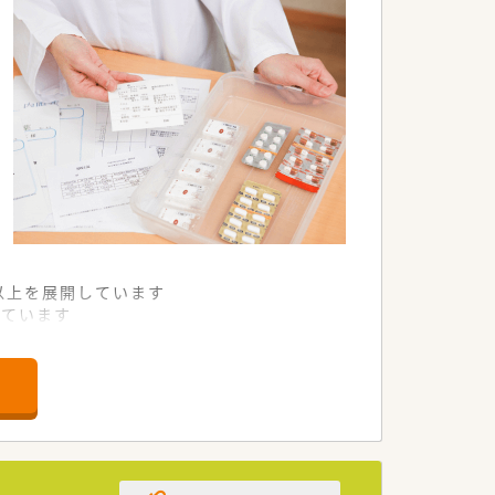
舗以上を展開しています
れています
て様々な活躍ができるフィールドを用意
舗」など様々な店舗を運営しています
最多の51店舗設置しています
一人ひとりが働きやすい環境が整備されて