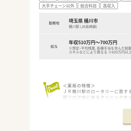
大手チェーン以外
総合科目
高収入
埼玉県 桶川市
勤務地
桶川駅 (JR高崎線)
年収510万円～700万円
給与
※想定・平均残業、各種手当を含んだ総額
スキルなどにより異なる ※600万円以
＜薬局の特徴＞
ＪＲ桶川駅のロータリーに面す
同フロア内にあるクリニックを
主な科目は内科・皮膚科です。
1日平均100～120枚程度を応
薬剤師4名程度で対応されていま
日祝も開局している為、皆さん