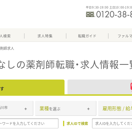
平日9：30-19：00 土日10：00-19：
人検索
求人特集
転職ガイド
ファル
なし
の薬剤師転職・求人情報一
す
業種
雇用形態 / 給
桶川市
を選ぶ
求人IDで検索