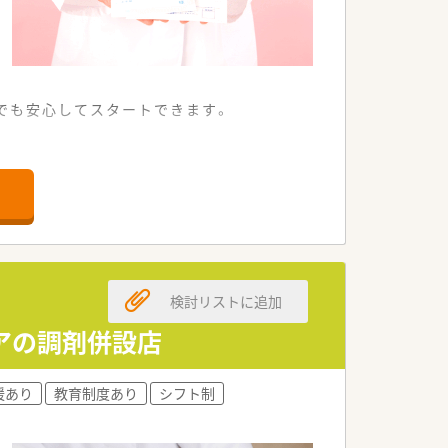
でも安心してスタートできます。
る調剤薬局です。
需しています。
応しています。
定した法人です。
検討リストに追加
に努めています。
ポートしています。
トアの調剤併設店
取り組める雰囲気です。
援あり
教育制度あり
シフト制
ミュニケーションがとれます。
にできる職場環境です。