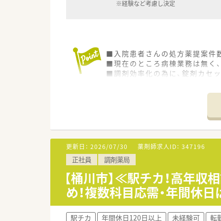
※経験など考慮し決定
■入院患者さんの処方薬提案件
■現在のところ病棟業務は無く
■調剤効率化の為に、錠剤カセ
■業務ではエクセルやワード等
更新日：
2026/07/30
薬剤師求人ID：
347196
正社員
調剤薬局
【桶川市】≪駅チカ！高年収
め！複数科目応需・年間休日は
駅チカ
年間休日120日以上
未経験可
転