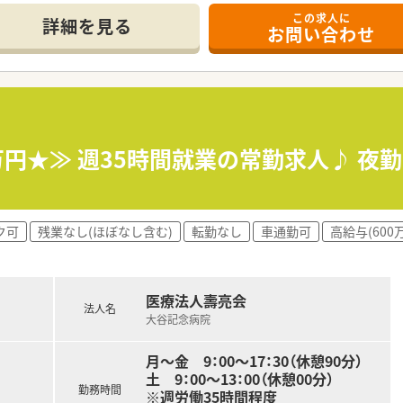
この求人に
詳細を見る
お問い合わせ
万円★≫ 週35時間就業の常勤求人♪ 夜
ク可
残業なし(ほぼなし含む)
転勤なし
車通勤可
高給与(600
医療法人壽亮会
法人名
大谷記念病院
月～金 9：00～17：30（休憩90分）
土 9：00～13：00（休憩00分）
勤務時間
※週労働35時間程度