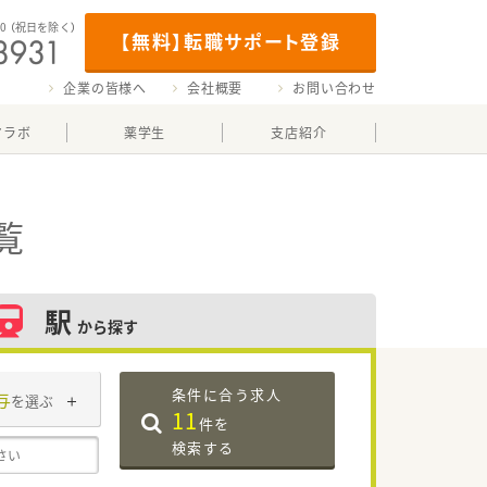
00
（祝日を除く）
【無料】転職サポート登録
企業の皆様へ
会社概要
お問い合わせ
マラボ
薬学生
支店紹介
覧
駅
から探す
条件に合う求人
与
を選ぶ
11
件を
検索する