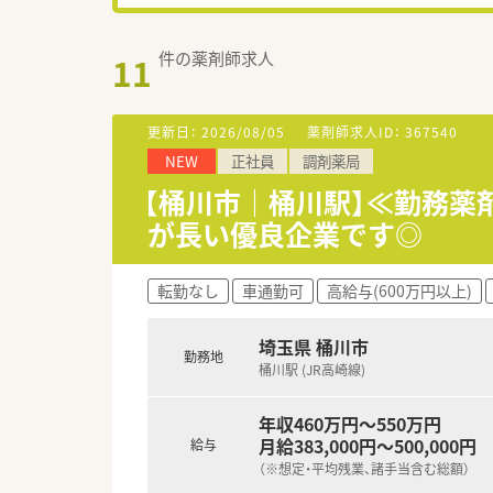
件の薬剤師求人
11
更新日：
2026/08/05
薬剤師求人ID：
367540
NEW
正社員
調剤薬局
【桶川市｜桶川駅】≪勤務薬
が長い優良企業です◎
転勤なし
車通勤可
高給与(600万円以上)
埼玉県 桶川市
勤務地
桶川駅 (JR高崎線)
年収460万円～550万円
月給383,000円～500,000円
給与
（※想定・平均残業、諸手当含む総額）