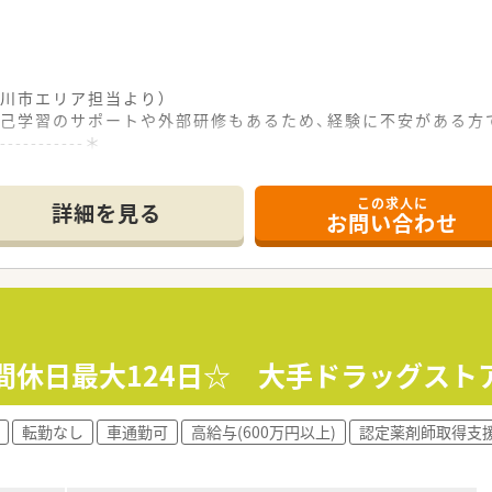
川市エリア担当より）
自己学習のサポートや外部研修もあるため、経験に不安がある方
------------＊
この求人に
セスが良く、毎日の通勤負担を少なくできる大変便利な立地にあ
詳細を見る
お問い合わせ
処方箋をメインに、1日に110枚から120枚程度を安定して応
師4名が在籍し、十分な人員体制で協力しながら日々の業務に対
を展開しており、地域に根ざした医療サービスを提供している安
する勉強会へ積極的に参加しており、治療方針への深い理解向上
部研修への参加も法人が積極的に後押しし、基礎知識の向上をサ
年間休日最大124日☆ 大手ドラッグス
るため、業務中の疑問点などもすぐに相談でき、安心して業務に
転勤なし
車通勤可
高給与(600万円以上)
認定薬剤師取得支
ットホームな雰囲気が特徴で、地域に暮らす患者様と温かいコ
りと取れており、有給休暇の消化もしやすくプライベートを大切