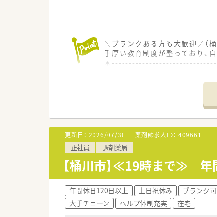
＼ブランクある方も大歓迎／（桶
手厚い教育制度が整っており、
＊------------------------------
【店舗情報と応需状況について】
■最寄り駅から徒歩3分とアク
■近隣のクリニックから皮膚科の
■常勤薬剤師3名とパート薬剤
【法人特徴について】
更新日：
2026/07/30
薬剤師求人ID：
409661
■埼玉県内で8店舗の調剤薬局
正社員
調剤薬局
■門前クリニックの医師が主導
■薬剤師の自己学習の促進や外
【桶川市】≪19時まで≫ 
【職場環境と雰囲気】
■複数名の薬剤師が常駐してい
年間休日120日以上
土日祝休み
ブランク可
■駅チカの店舗でありながらア
大手チェーン
ヘルプ体制充実
在宅
■スタッフ同士の連携がしっか