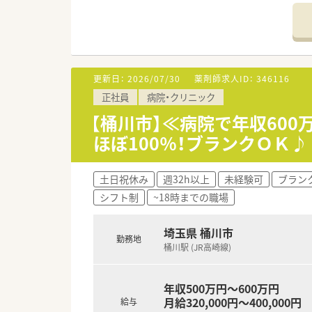
更新日：
2026/07/30
薬剤師求人ID：
346116
正社員
病院・クリニック
【桶川市】≪病院で年収600
ほぼ100％！ブランクＯＫ♪
土日祝休み
週32h以上
未経験可
ブラン
シフト制
~18時までの職場
埼玉県 桶川市
勤務地
桶川駅 (JR高崎線)
年収500万円～600万円
月給320,000円～400,000円
給与