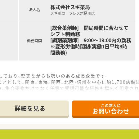
株式会社スギ薬局
法人名
スギ薬局 フレスポ桶川店
[総合薬剤師] 開局時間に合わせて
シフト制勤務
[調剤薬剤師] 9:00～19:00内の勤務
勤務時間
※変形労働時間制(実働1日平均8時
間勤務)
をしており、堅実ながらも勢いのある成長企業です
アとして、関東、東海、関西、北陸・信州を中心に約1,700店
り、集合研修だけでなく任意で受講可能な研修も幅広く用意さ
で活躍する従業員、将来経営幹部となる従業員など、薬剤師とし
この求人に
休み・19時までの勤務）どちらかの働き方を選択できます
詳細を見る
お問い合わせ
ール・クリニック併設店舗」「敷地内薬局」「訪問調剤特化型店
おり「訪問調剤特化型店舗」を50店舗以上、無菌調剤室は業界
「健康経営優良法人2023（大規模法人部門）認定」等を取得し
評価制度、キャリア支援制度等があるのも特徴です