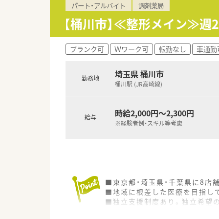
パート・アルバイト
調剤薬局
【桶川市】≪整形メイン≫週
ブランク可
Ｗワーク可
転勤なし
車通勤
埼玉県 桶川市
勤務地
桶川駅 (JR高崎線)
時給2,000円～2,300円
給与
※経験者例・スキル等考慮
■東京都・埼玉県・千葉県に8店
■地域に根差した医療を目指し
■独立支援制度あり。独立希望