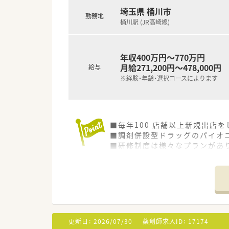
埼玉県 桶川市
勤務地
桶川駅 (JR高崎線)
年収400万円～770万円
月給271,200円～478,000円
給与
※経験・年齢・選択コースによります
■毎年100 店舗以上新規出店
■調剤併設型ドラッグのパイオニ
■研修制度は様々なプランがあ
■店舗で活躍する従業員、社外
されています
■総合薬剤師・調剤薬剤師（土日
■調剤併設型だけでなく「医療モ
■在宅医療にも積極的取り組んで
■「プラチナくるみん認定企業」
います
更新日：
2026/07/30
薬剤師求人ID：
17174
■充実した研修制度、人事制度、