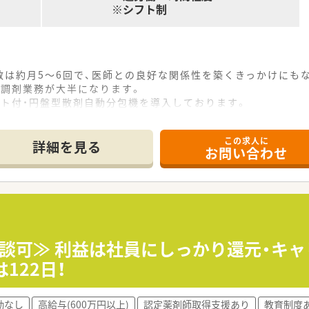
※シフト制
数は約月5～6回で、医師との良好な関係性を築くきっかけにも
、調剤業務が大半になります。
ット付・円盤型散剤自動分包機を導入しております。
を用いた簡単なパソコン操作を行っていただきます。
この求人に
詳細を見る
お問い合わせ
相談可≫ 利益は社員にしっかり還元・キ
122日！
勤なし
高給与(600万円以上)
認定薬剤師取得支援あり
教育制度