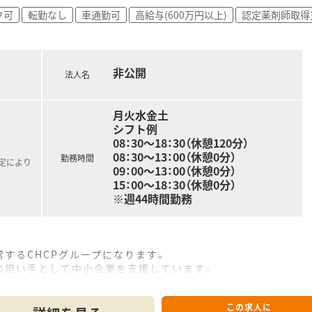
ル開発・医師開業支援・
ク可
転勤なし
車通勤可
高給与(600万円以上)
認定薬剤師取得
多様な事業を展開しています。
粧品・健康食品・サプリメントを自社開発をしており、
ランド・漢方の販売も行っています。
010年より無菌調剤室を設置。
非公開
法人名
す。
月火水金土
シフト例
増益を達成しています。
08：30～18：30（休憩120分）
5％！
08：30～13：00（休憩0分）
勤務時間
規定により
営業利益率が約10％！
09：00～13：00（休憩0分）
15：00～18：30（休憩0分）
水準を実現しています。
※週44時間勤務
宅・住宅手当がございます。
するCHCPグループになります。
万円の補助があり、
の担い手として中小企業を支援しています。
11ヶ月まで家賃3万円の手当がございます♪
々な支援を行い調剤薬局を発展させています。
探しの方にオススメです☆
数は既に150店舗になり今後も事業を拡大していきます。
クラス！
この求人に
、既に629床の病床数を保有しています。