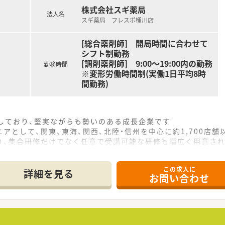
株式会社スギ薬局
法人名
スギ薬局 フレスポ桶川店
[総合薬剤師] 開局時間に合わせて
シフト制勤務
[調剤薬剤師] 9:00～19:00内の勤務
勤務時間
※変形労働時間制(実働1日平均8時
間勤務)
をしており、堅実ながらも勢いのある成長企業です
アとして、関東、東海、関西、北陸・信州を中心に約1,700店
り、集合研修だけでなく任意で受講可能な研修も幅広く用意さ
で活躍する従業員、将来経営幹部となる従業員など、薬剤師とし
この求人に
休み・19時までの勤務）どちらかの働き方を選択できます
詳細を見る
お問い合わせ
ール・クリニック併設店舗」「敷地内薬局」「訪問調剤特化型店
おり「訪問調剤特化型店舗」を50店舗以上、無菌調剤室は業界
「健康経営優良法人2023（大規模法人部門）認定」等を取得し
評価制度、キャリア支援制度等があるのも特徴です