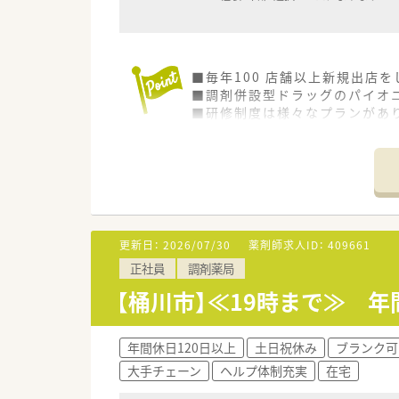
■毎年100 店舗以上新規出店
■調剤併設型ドラッグのパイオニ
■研修制度は様々なプランがあ
■店舗で活躍する従業員、社外
されています
■総合薬剤師・調剤薬剤師（土日
■調剤併設型だけでなく「医療モ
■在宅医療にも積極的取り組んで
■「プラチナくるみん認定企業」
います
更新日：
2026/07/30
薬剤師求人ID：
409661
■充実した研修制度、人事制度、
正社員
調剤薬局
【桶川市】≪19時まで≫ 
年間休日120日以上
土日祝休み
ブランク可
大手チェーン
ヘルプ体制充実
在宅