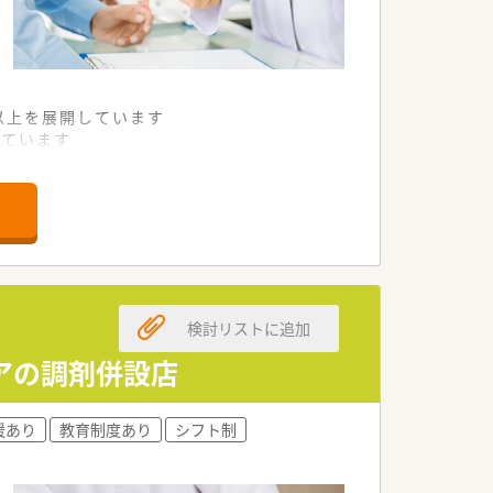
舗以上を展開しています
れています
て様々な活躍ができるフィールドを用意
舗」など様々な店舗を運営しています
最多の51店舗設置しています
一人ひとりが働きやすい環境が整備されて
検討リストに追加
トアの調剤併設店
援あり
教育制度あり
シフト制