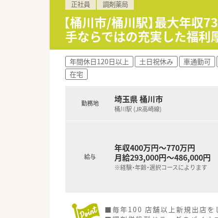
正社員
調剤薬局
【桶川市/桶川駅】最大年収7
手ならではの充実した福利
年間休日120日以上
土日祝休み
車通勤可
在宅
埼玉県 桶川市
勤務地
桶川駅 (JR高崎線)
年収400万円～770万円
月給293,000円～486,000円
給与
※経験・年齢・選択コースによります
■毎年100 店舗以上新規出店