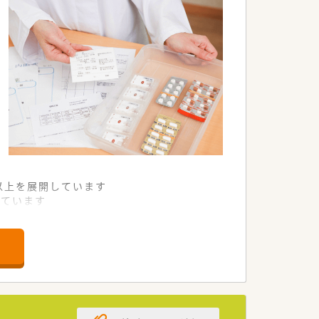
舗以上を展開しています
れています
て様々な活躍ができるフィールドを用意
舗」など様々な店舗を運営しています
最多の51店舗設置しています
一人ひとりが働きやすい環境が整備されて