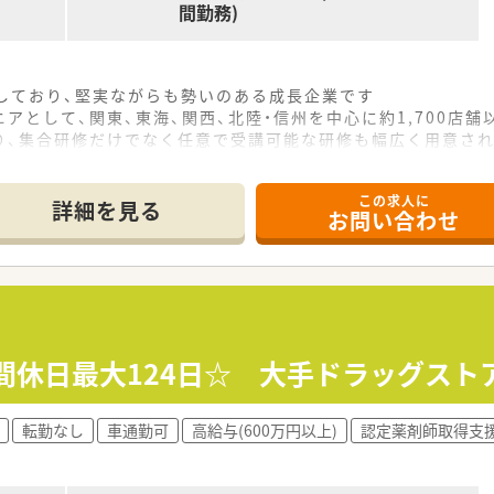
間勤務)
をしており、堅実ながらも勢いのある成長企業です
アとして、関東、東海、関西、北陸・信州を中心に約1,700店
り、集合研修だけでなく任意で受講可能な研修も幅広く用意さ
で活躍する従業員、将来経営幹部となる従業員など、薬剤師とし
この求人に
休み・19時までの勤務）どちらかの働き方を選択できます
詳細を見る
お問い合わせ
ール・クリニック併設店舗」「敷地内薬局」「訪問調剤特化型店
おり「訪問調剤特化型店舗」を50店舗以上、無菌調剤室は業界
「健康経営優良法人2023（大規模法人部門）認定」等を取得し
評価制度、キャリア支援制度等があるのも特徴です
年間休日最大124日☆ 大手ドラッグス
転勤なし
車通勤可
高給与(600万円以上)
認定薬剤師取得支