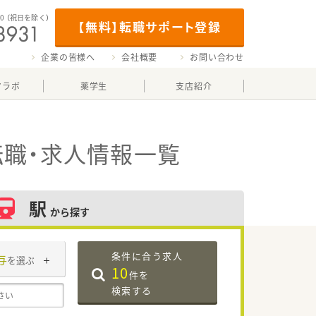
00
（祝日を除く）
【無料】転職サポート登録
企業の皆様へ
会社概要
お問い合わせ
マラボ
薬学生
支店紹介
職・求人情報一覧
駅
から探す
条件に合う求人
与
を選ぶ
10
件を
検索する