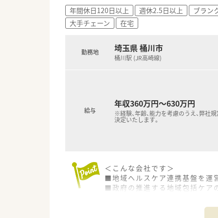
調剤薬局の運営のほか、医療モー
年間休日120日以上
週休2.5日以上
ブラン
ヘルシー＆ビューティ事業等、
大手チェーン
在宅
ヘルシー＆ビューティ事業では化
患者様の要望に合わせてＰＢブ
埼玉県 桶川市
在宅も積極的に実施しており、2
勤務地
居宅療養管理指導は約300件で
桶川駅 (JR高崎線)
＜安定性バツグンです！＞
創業から40期以上連続で増収・
年収360万円～630万円
過去10年の平均売上高成長率11
給与
※経験、年齢、能力を考慮のうえ、弊社
4％を超えると良いとされている
決定いたします。
無借金経営で安定しており、
昇給率は年4.5～6.4%と高い
＜充実の福利厚生＞
＜こんな会社です＞
単身のお住まいの方には借上社
■地域ヘルスケア連携基盤を運営
全国転勤可能な方は会社負担で5
■政府の推進する地域包括ケア
エリア限定で働きたい方も33歳
■薬局現場の課題を解決し、様
単身で家賃補助のある会社をお
■立ち上げまだ数年ですが、店舗
年間休日は122日と業界トップ
■グループ全体では病院も運営し