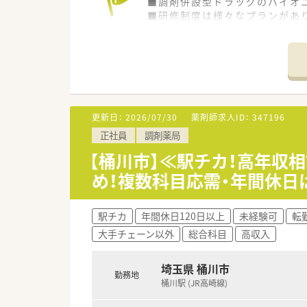
■調剤併設型ドラッグのパイオニ
■研修制度は様々なプランがあ
■店舗で活躍する従業員、社外
されています
■総合薬剤師・調剤薬剤師（土日
■調剤併設型だけでなく「医療モ
■在宅医療にも積極的取り組んで
■「プラチナくるみん認定企業」
います
更新日：
2026/07/30
薬剤師求人ID：
347196
■充実した研修制度、人事制度、
正社員
調剤薬局
【桶川市】≪駅チカ！高年収
め！複数科目応需・年間休日は
駅チカ
年間休日120日以上
未経験可
転
大手チェーン以外
総合科目
高収入
埼玉県 桶川市
勤務地
桶川駅 (JR高崎線)