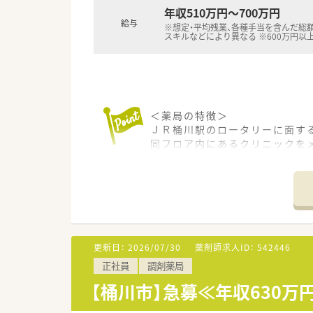
年収510万円～700万円
給与
※想定・平均残業、各種手当を含んだ総額
スキルなどにより異なる ※600万円以
＜薬局の特徴＞
ＪＲ桶川駅のロータリーに面す
同フロア内にあるクリニックを
主な科目は内科・皮膚科です。
1日平均100～120枚程度を応
薬剤師4名程度で対応されていま
日祝も開局している為、皆さん
＜こんな会社です＞
一都三県を中心に、全国で約90
更新日：
2026/07/30
薬剤師求人ID：
542446
店舗形態はさまざま！
正社員
調剤薬局
大学病院や総合病院前、医療ビル
幅広い展開をしており色々な形
【桶川市】急募≪年収630万
中でも医療モールや大型店が多