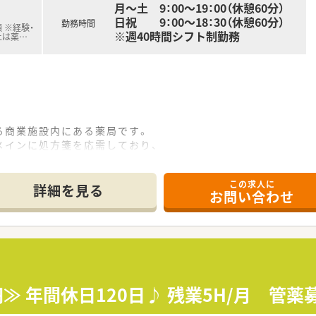
月～土 9：00～19：00（休憩60分）
日祝 9：00～18：30（休憩60分）
勤務時間
 ※経験・
※週40時間シフト制勤務
上は薬
…
る商業施設内にある薬局です。
メインに処方箋を応需しており、
需しています。
この求人に
す。
詳細を見る
お問い合わせ
で交代してお休みをとられています。
店舗展開している会社です。
、医療モール、診療所前など、
態の店舗を体験できます。
円≫ 年間休日120日♪ 残業5H/月 管
く、様々な処方に触れることができます。