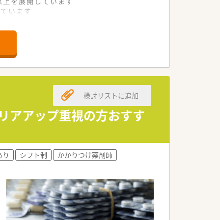
舗以上を展開しています
れています
て様々な活躍ができるフィールドを用意
舗」など様々な店舗を運営しています
最多の51店舗設置しています
一人ひとりが働きやすい環境が整備されて
検討リストに追加
ャリアアップ重視の方おすす
あり
シフト制
かかりつけ薬剤師