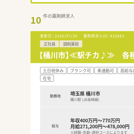
件の薬剤師求人
10
更新日：
2026/07/30
薬剤師求人ID：
410683
正社員
調剤薬局
【桶川市】≪駅チカ♪≫ 各
土日祝休み
ブランク可
車通勤可
高給与(
在宅
埼玉県 桶川市
勤務地
桶川駅 (JR高崎線)
年収400万円～770万円
月給271,200円～478,000円
給与
※経験・年齢・選択コースによります