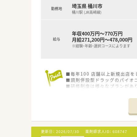
埼玉県 桶川市
勤務地
桶川駅 (JR高崎線)
年収400万円～770万円
月給271,200円～478,000円
給与
※経験・年齢・選択コースによります
■毎年100 店舗以上新規出店
■調剤併設型ドラッグのパイオニ
■研修制度は様々なプランがあ
■店舗で活躍する従業員、社外
されています
■総合薬剤師・調剤薬剤師（土日
■調剤併設型だけでなく「医療モ
■在宅医療にも積極的取り組んで
■「プラチナくるみん認定企業」
います
更新日：
2026/07/30
薬剤師求人ID：
608747
■充実した研修制度、人事制度、