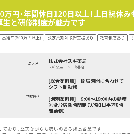
30万円・年間休日120日以上！土日祝休
厚生と研修制度が魅力です
高給与(600万円以上)
認定薬剤師取得支援あり
教育制度あり
株式会社スギ薬局
法人名
スギ薬局 下日出谷店
[総合薬剤師] 開局時間に合わせて
シフト制勤務
勤務時間
[調剤薬剤師] 9:00～19:00内の勤務
※変形労働時間制（実働1日平均8時
間勤務）
をしており、堅実ながらも勢いのある成長企業です