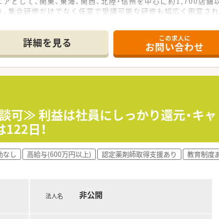
アとして、関東、東海、関西、北陸・信州を中心に約1,700店
り、集合研修だけでなく任意で受講可能な研修も幅広く用意さ
で活躍する従業員、将来経営幹部となる従業員など、薬剤師とし
この求人に
休み・19時までの勤務）どちらかの働き方を選択できます
詳細を見る
お問い合わせ
ール・クリニック併設店舗」「敷地内薬局」「訪問調剤特化型店
おり「訪問調剤特化型店舗」を50店舗以上、無菌調剤室は業界
「健康経営優良法人2023（大規模法人部門）認定」等を取得し
評価制度、キャリア支援制度等があるのも特徴です
相談可≫ 利益は社員にしっかり還元・キ
122日！
勤なし
高給与(600万円以上)
認定薬剤師取得支援あり
教育制度
非公開
法人名