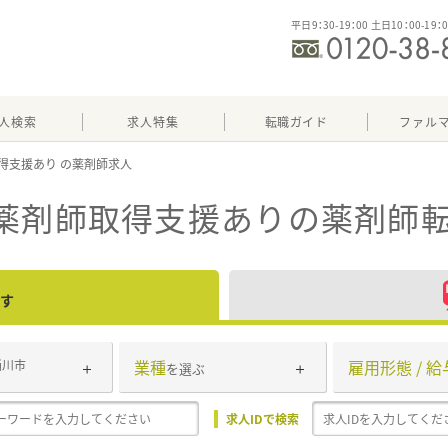
平日9：30-19：00 土日10：00-19：
人検索
求人特集
転職ガイド
ファル
得支援あり
定薬剤師取得支援あり
の薬剤師転
す
業種
雇用形態 / 給
桶川市
を選ぶ
求人IDで検索