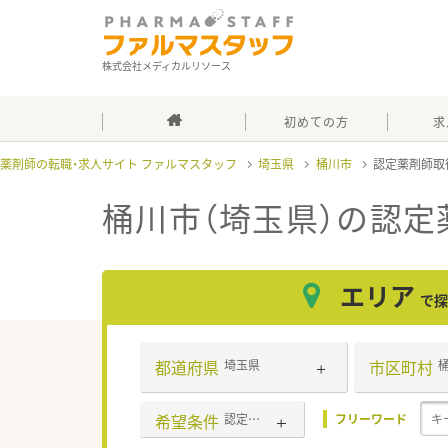
株式会社メディカルリソース
初めての方
求
薬剤師の転職・求人サイト ファルマスタッフ
埼玉県
桶川市
認定薬剤師取
桶川市（埼玉県）の認
エリア
で探
都道府県
市区町村
埼玉県
希望条件
認定薬剤師取得支援あり
フリーワード