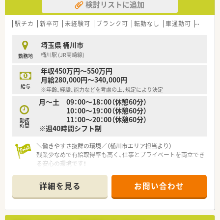
検討リストに追加
おります。
■医院・薬局の開業支援、また薬剤師の人材育成に力を入れて取
り組んでいます。
駅チカ
新卒可
未経験可
ブランク可
転勤なし
車通勤可
寮・借
■沖縄やハワイの保養所が使用できますのでプライベートも充
実。
埼玉県 桶川市
桶川駅 (JR高崎線)
勤務地
<こんな方におススメ>
★在宅経験をしっかり積みたい！
年収450万円～550万円
★残業は多くても良いので年収をしっかり稼ぎたい！
月給280,000円～340,000円
★将来的に独立を考えている！
給与
※年齢、経験、能力などを考慮の上、規定により決定
(独立実績もあり)
月～土 09：00～18：00（休憩60分）
10：00～19：00（休憩60分）
11：00～20：00（休憩60分）
勤務
時間
※週40時間シフト制
＼働きやすさ抜群の環境／（桶川市エリア担当より）
残業少なめで有給取得率も高く、仕事とプライベートを両立でき
る安心の環境です！
＊------------------------------------------＊
詳細を見る
お問い合わせ
【店舗情報と応需状況について】
■JR高崎線桶川駅から徒歩1分の好立地であり、通勤の負担を少
なく通っていただける職場環境となっております。
■1日平均95枚の処方箋を応需しており、内科や心療内科に加え