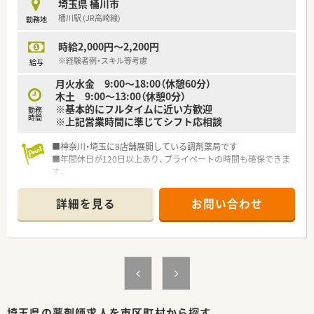
埼玉県 桶川市
作りを心がけています。
桶川駅 (JR高崎線)
勤務地
■従業員のライフプランを尊重し、週休2.5日など柔軟な働き方
の相談に応じています。
時給2,000円～2,200円
【やりがい/おすすめポイント】
※経験者例・スキル等考慮
給与
■ご自身のライフスタイルに合わせて、休日重視か収入重視か働
月火水金 9:00～18:00（休憩60分）
き方を選べる点が魅力です。
木土 9:00～13:00（休憩0分）
■整形外科がメインのため、心身ともに負担が少なく、ゆとりを
※基本的にフルタイムに近い方歓迎
勤務
持って業務に取り組めます。
時間
※上記営業時間に準じてシフト応相談
■年間休日120日以上に加え夏季・年末年始休暇もあり、しっか
りリフレッシュできます。
■神奈川・埼玉に8店舗展開している調剤薬局です
■年間休日が120日以上あり、プライベートの時間も確保できま
す。
詳細を見る
お問い合わせ
埼玉県の薬剤師求人を市区町村から探す