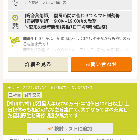
法人
スギ薬局 フレスポ桶川店
名
[総合薬剤師] 開局時間に合わせてシフト制勤務
[調剤薬剤師] 9:00～19:00内の勤務
勤務
※変形労働時間制(実働1日平均8時間勤務)
時間
■毎年100 店舗以上新規出店をしており、堅実ながらも勢いのあ
る成長企業です
■調剤併設型ドラッグのパイオニアとして、関東、東海、関西、北
陸・信州を中心に約1,700店舗以上を展開しています
■研修制度は様々なプランがあり、集合研修だけでなく任意で受
詳細を見る
お問い合わせ
講可能な研修も幅広く用意されています
■店舗で活躍する従業員、社外で活躍する従業員、将来経営幹部
となる従業員など、薬剤師として様々な活躍ができるフィールド
を用意されています
更新日：
2026/07/30
薬剤師求人ID：
608747
■総合薬剤師・調剤薬剤師（土日休み・19時までの勤務）どちらか
の働き方を選択できます
正社員
調剤薬局
■調剤併設型だけでなく「医療モール・クリニック併設店舗」「敷
【桶川市/桶川駅】最大年収730万円・年間休日120日以上！土
地内薬局」「訪問調剤特化型店舗」など様々な店舗を運営してい
日祝休みも相談可能な急募案件で、大手ならではの充実し
ます
た福利厚生と研修制度が魅力です
■在宅医療にも積極的取り組んでおり「訪問調剤特化型店舗」を
50店舗以上、無菌調剤室は業界最多の51店舗設置しています
検討リストに追加
■「プラチナくるみん認定企業」「健康経営優良法人2023（大規模
法人部門）認定」等を取得し一人ひとりが働きやすい環境が整備
されています