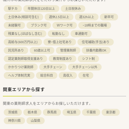
駅チカ
年間休日120日以上
土日祝休み
土日休み(相談可含む)
週休2.5日以上
週32h以上
新卒可
未経験可
ブランク可
Ｗワーク可
~18時までの職場
残業なし(ほぼなし含む)
転勤なし
車通勤可
高給与(600万円以上)
寮・借上社宅あり
住宅補助(手当)あり
託児所あり
60歳以上可
管理薬剤師
扶養内勤務OK
認定薬剤師取得支援あり
教育制度あり
シフト制
かかりつけ薬剤師
大手チェーン
大手チェーン以外
ヘルプ体制充実
総合科目
高収入
在宅
関東エリアから探す
関東の薬剤師求人をエリアからお探しいただけます。
茨城県
栃木県
群馬県
埼玉県
千葉県
東京都
神奈川県
山梨県