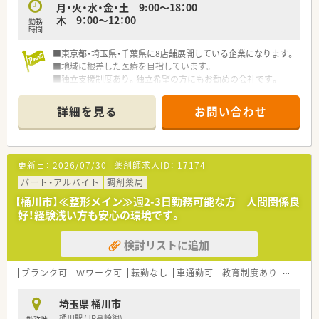
月・火・水・金・土 9:00～18：00
木 9：00～12：00
勤務
時間
■東京都・埼玉県・千葉県に8店舗展開している企業になります。
■地域に根差した医療を目指しています。
■独立支援制度あり。独立希望の方にもお勧めの会社です。
詳細を見る
お問い合わせ
更新日：
2026/07/30
薬剤師求人ID：
17174
パート・アルバイト
調剤薬局
【桶川市】≪整形メイン≫週2-3日勤務可能な方 人間関係良
好！経験浅い方も安心の環境です。
検討リストに追加
ブランク可
Ｗワーク可
転勤なし
車通勤可
教育制度あり
シフト
埼玉県 桶川市
桶川駅 (JR高崎線)