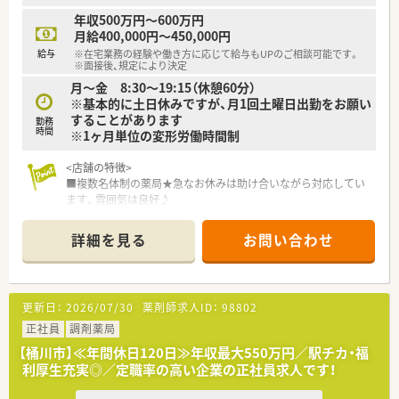
年収500万円～600万円
＜こんな人におススメ＞
月給400,000円～450,000円
■管理薬剤師求人をお探しの方！
給与
※在宅業務の経験や働き方に応じて給与もUPのご相談可能です。
■固定休みをご希望の方！
※面接後、規定により決定
■在宅業務に興味のある方！
月～金 8:30～19:15（休憩60分）
※基本的に土日休みですが、月1回土曜日出勤をお願い
することがあります
勤務
時間
※1ヶ月単位の変形労働時間制
<店舗の特徴>
■複数名体制の薬局★急なお休みは助け合いながら対応してい
ます。雰囲気は良好♪
あたたかな雰囲気の薬局です★
■外来枚数も在宅の件数も多い大型店舗。
詳細を見る
お問い合わせ
透析も対応しており、こちらの薬局で1人前になればどこ行って
も通用する薬剤師になれる！
■駅徒歩3分のため通勤が便利。
車通勤も可能です！
更新日：
2026/07/30
薬剤師求人ID：
98802
<法人の特徴>
正社員
調剤薬局
■全国に90店舗展開しているグループ企業です。
【桶川市】≪年間休日120日≫年収最大550万円／駅チカ・福
■従業員それぞれの「想い」を具体化出来るように、サポートを
利厚生充実◎／定職率の高い企業の正社員求人です！
行っています。
■門前の医療機関の処方箋だけでなく、施設在宅を多く受託して