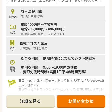
年間休日120日以上
土日祝休み
車通勤可
高給与(600万円以上)
認
■充実した研修制度、人事制度、評価制度、キャリア支援制度等
があるのも特徴です
埼玉県 桶川市
桶川駅 (JR高崎線)
勤務地
年収400万円～770万円
月給293,000円～486,000円
給与
※経験・年齢・選択コースによります
株式会社スギ薬局
法人
スギ薬局 下日出谷店
名
[総合薬剤師] 開局時間に合わせてシフト制勤務
[調剤薬剤師] 9:00～19:00内の勤務
勤務
時間
※変形労働時間制（実働1日平均8時間勤務）
■毎年100 店舗以上新規出店をしており、堅実ながらも勢いのあ
る成長企業です
■調剤併設型ドラッグのパイオニアとして、関東、東海、関西、北
陸・信州を中心に約1,700店舗以上を展開しています
■研修制度は様々なプランがあり、集合研修だけでなく任意で受
詳細を見る
お問い合わせ
講可能な研修も幅広く用意されています
■店舗で活躍する従業員、社外で活躍する従業員、将来経営幹部