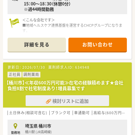
15：00～18：30（休憩0分）
※週44時間勤務
＜こんな会社です＞
■地域ヘルスケア連携基盤を運営するCHCPグループになりま
す。
■政府の推進する地域包括ケアの担い手として中小企業を支援
しています。
詳細を見る
お問い合わせ
■薬局現場の課題を解決し、様々な支援を行い調剤薬局を発展さ
せています。
■立ち上げまだ数年ですが、店舗数は既に150店舗になり今後も
事業を拡大していきます。
更新日：
2026/07/30
薬剤師求人ID：
634948
■グループ全体では病院も運営し、既に629床の病床数を保有し
ています。
正社員
調剤薬局
■薬局事業のほか、バリューアップ事業も行っており病院と薬局
【桶川市】≪年収600万円可能≫在宅の経験積めます★会社
の連携基盤を創っています。
負担8割で社宅制度あり！増員募集です
■医療従事者とのコミュニケーションを大切にし、患者ファース
トで働ける環境を構築しています。
検討リストに追加
■若手でもグループ社長に抜擢されるなど実績によりキャリア
ポストがたくさんあります。
土日休み(相談可含む)
ブランク可
車通勤可
高給与(600万円以上)
＜就業条件＞
●管理薬剤師の募集になります。
埼玉県 桶川市
●門前薬局は内科・施設在宅を応需しています。
桶川駅 (JR高崎線)
勤務地
●薬剤師さんは常時3名体制になります。