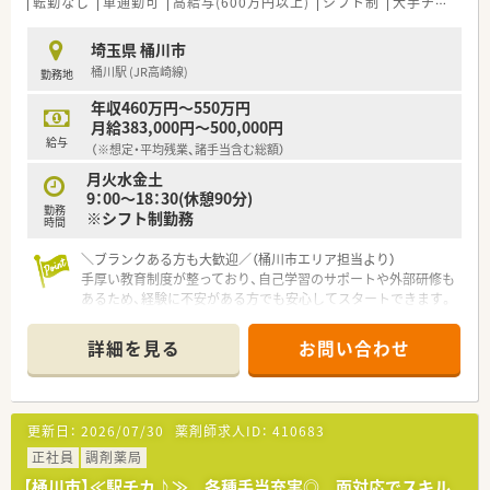
転勤なし
車通勤可
高給与(600万円以上)
シフト制
大手チェーン以外
埼玉県 桶川市
桶川駅 (JR高崎線)
勤務地
年収460万円～550万円
月給383,000円～500,000円
給与
（※想定・平均残業、諸手当含む総額）
月火水金土
9：00～18：30(休憩90分)
勤務
※シフト制勤務
時間
＼ブランクある方も大歓迎／（桶川市エリア担当より）
手厚い教育制度が整っており、自己学習のサポートや外部研修も
あるため、経験に不安がある方でも安心してスタートできます。
＊------------------------------------------＊
詳細を見る
お問い合わせ
【店舗情報と応需状況について】
■最寄り駅から徒歩3分とアクセスが良く、毎日の通勤負担を少
なくできる大変便利な立地にある調剤薬局です。
■近隣のクリニックから皮膚科の処方箋をメインに、1日に110
更新日：
2026/07/30
薬剤師求人ID：
410683
枚から120枚程度を安定して応需しています。
■常勤薬剤師3名とパート薬剤師4名が在籍し、十分な人員体制
正社員
調剤薬局
で協力しながら日々の業務に対応しています。
【桶川市】≪駅チカ♪≫ 各種手当充実◎ 面対応でスキル