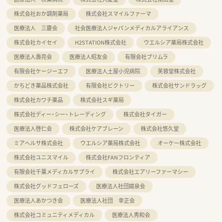
株式会社おか調剤薬局
株式会社スマイルファーマ
医療法人 三慶会
社会医療法人ジャパンメディカルアライアンス
株式会社カイセイ
H2STATION株式会社
ウエルシア薬局株式会社
医療法人壽亮会
医療法人昭友会
有限会社プリムラ
有限会社ケージーエフ
医療法人土屋小児病院
芙蓉堂株式会社
かちどき薬品株式会社
有限会社ビクトリー
株式会社サンドラッグ
株式会社カワチ薬品
株式会社スギ薬局
株式会社ディー・シー・トレーディング
株式会社タイガー
医療法人啓仁会
株式会社ケアブレーン
株式会社悠久堂
ミアヘルサ株式会社
ウエルシア薬局株式会社
オーケー株式会社
株式会社ユニスマイル
株式会社FANフロンティア
有限会社千葉メディカルサプライ
株式会社エアリーファーマシー
株式会社グッドフェローズ
医療法人社団嬉泉会
医療法人あかつき会
医療法人社団 幸正会
株式会社コミュニティメディカル
医療法人秀和会