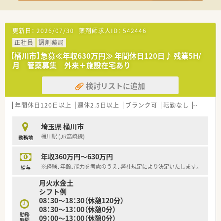
更新日：
2026/07/30
薬剤師求人ID：
542446
正社員
調剤薬局
【桶川市】急募≪年収630万円≫ 年間休日120日♪ 残業5H/
月 管薬募集 外来＋施設在宅あり
検討リストに追加
年間休日120日以上
週休2.5日以上
ブランク可
転勤なし
車通勤可
埼玉県 桶川市
桶川駅 (JR高崎線)
勤務地
年収360万円～630万円
※経験、年齢、能力を考慮のうえ、弊社規定により決定いたします。
給与
月火水金土
シフト例
08：30～18：30（休憩120分）
08：30～13：00（休憩0分）
勤務
09：00～13：00（休憩0分）
時間