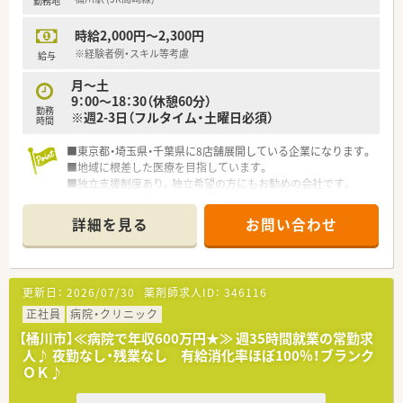
勤務地
時給2,000円～2,300円
※経験者例・スキル等考慮
給与
月～土
9：00～18：30（休憩60分）
勤務
※週2-3日（フルタイム・土曜日必須）
時間
■東京都・埼玉県・千葉県に8店舗展開している企業になります。
■地域に根差した医療を目指しています。
■独立支援制度あり。独立希望の方にもお勧めの会社です。
詳細を見る
お問い合わせ
更新日：
2026/07/30
薬剤師求人ID：
346116
正社員
病院・クリニック
【桶川市】≪病院で年収600万円★≫ 週35時間就業の常勤求
人♪ 夜勤なし・残業なし 有給消化率ほぼ100％！ブランク
ＯＫ♪