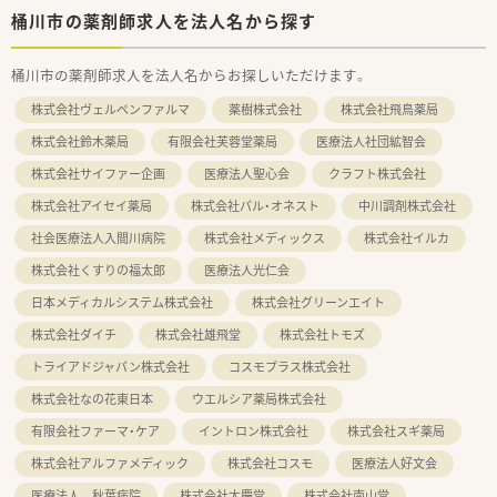
桶川市の薬剤師求人を法人名から探す
桶川市の薬剤師求人を法人名からお探しいただけます。
株式会社ヴェルペンファルマ
薬樹株式会社
株式会社飛鳥薬局
株式会社鈴木薬局
有限会社芙蓉堂薬局
医療法人社団絋智会
株式会社サイファー企画
医療法人聖心会
クラフト株式会社
株式会社アイセイ薬局
株式会社パル・オネスト
中川調剤株式会社
社会医療法人入間川病院
株式会社メディックス
株式会社イルカ
株式会社くすりの福太郎
医療法人光仁会
日本メディカルシステム株式会社
株式会社グリーンエイト
株式会社ダイチ
株式会社雄飛堂
株式会社トモズ
トライアドジャパン株式会社
コスモプラス株式会社
株式会社なの花東日本
ウエルシア薬局株式会社
有限会社ファーマ・ケア
イントロン株式会社
株式会社スギ薬局
株式会社アルファメディック
株式会社コスモ
医療法人好文会
医療法人 秋葉病院
株式会社大慶堂
株式会社南山堂