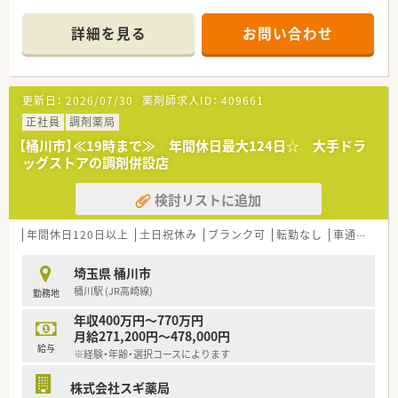
陸・信州を中心に約1,700店舗以上を展開しています
■研修制度は様々なプランがあり、集合研修だけでなく任意で受
詳細を見る
お問い合わせ
講可能な研修も幅広く用意されています
■店舗で活躍する従業員、社外で活躍する従業員、将来経営幹部
となる従業員など、薬剤師として様々な活躍ができるフィールド
を用意されています
更新日：
2026/07/30
薬剤師求人ID：
409661
■総合薬剤師・調剤薬剤師（土日休み・19時までの勤務）どちらか
の働き方を選択できます
正社員
調剤薬局
■調剤併設型だけでなく「医療モール・クリニック併設店舗」「敷
【桶川市】≪19時まで≫ 年間休日最大124日☆ 大手ドラ
地内薬局」「訪問調剤特化型店舗」など様々な店舗を運営してい
ッグストアの調剤併設店
ます
■在宅医療にも積極的取り組んでおり「訪問調剤特化型店舗」を
検討リストに追加
50店舗以上、無菌調剤室は業界最多の51店舗設置しています
■「プラチナくるみん認定企業」「健康経営優良法人2023（大規模
法人部門）認定」等を取得し一人ひとりが働きやすい環境が整備
年間休日120日以上
土日祝休み
ブランク可
転勤なし
車通勤可
されています
■充実した研修制度、人事制度、評価制度、キャリア支援制度等
埼玉県 桶川市
があるのも特徴です
桶川駅 (JR高崎線)
勤務地
年収400万円～770万円
月給271,200円～478,000円
給与
※経験・年齢・選択コースによります
株式会社スギ薬局