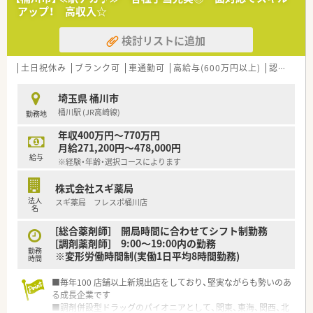
アップ！ 高収入☆
【法人特徴について】
■埼玉県内で8店舗の調剤薬局を展開しており、地域に根ざした
検討リストに追加
医療サービスを提供している安定した法人です。
■門前クリニックの医師が主導する勉強会へ積極的に参加して
おり、治療方針への深い理解向上に努めています。
土日祝休み
ブランク可
車通勤可
高給与(600万円以上)
認定薬剤師取得支援あり
■薬剤師の自己学習の促進や外部研修への参加も法人が積極的
に後押しし、基礎知識の向上をサポートしています。
埼玉県 桶川市
桶川駅 (JR高崎線)
勤務地
【職場環境と雰囲気】
■複数名の薬剤師が常駐しているため、業務中の疑問点などもす
年収400万円～770万円
ぐに相談でき、安心して業務に取り組める雰囲気です。
月給271,200円～478,000円
■駅チカの店舗でありながらアットホームな雰囲気が特徴で、地
給与
※経験・年齢・選択コースによります
域に暮らす患者様と温かいコミュニケーションがとれます。
■スタッフ同士の連携がしっかりと取れており、有給休暇の消化
株式会社スギ薬局
もしやすくプライベートを大切にできる職場環境です。
法人
スギ薬局 フレスポ桶川店
名
[総合薬剤師] 開局時間に合わせてシフト制勤務
[調剤薬剤師] 9:00～19:00内の勤務
勤務
※変形労働時間制(実働1日平均8時間勤務)
時間
■毎年100 店舗以上新規出店をしており、堅実ながらも勢いのあ
る成長企業です
■調剤併設型ドラッグのパイオニアとして、関東、東海、関西、北