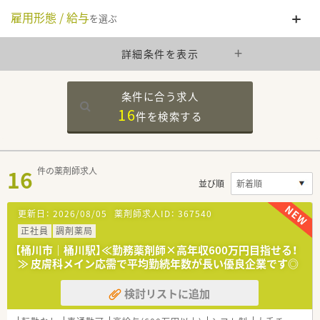
雇用形態 / 給与
を選ぶ
詳細条件を表示
条件に合う求人
16
件を
検索する
16
件の薬剤師求人
並び順
更新日：
2026/08/05
薬剤師求人ID：
367540
正社員
調剤薬局
【桶川市｜桶川駅】≪勤務薬剤師×高年収600万円目指せる！
≫ 皮膚科メイン応需で平均勤続年数が長い優良企業です◎
検討リストに追加