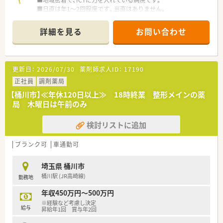
■地域密着で、ICTに力を入れている病院です。
■日直は年1～2回程度です。当直はありません。
詳細を見る
お問い合わせ
更新日：
2026/07/30
薬剤師求人ID：
17190
正社員
調剤薬局
【桶川市】≪年休120日以上≫ 18時終業 整形メインの薬
局 木曜日は午前のみ
検討リストに追加
ブランク可
車通勤可
埼玉県 桶川市
桶川駅 (JR高崎線)
勤務地
年収450万円～500万円
※経験など考慮し決定
給与
昇給年1回 賞与年2回