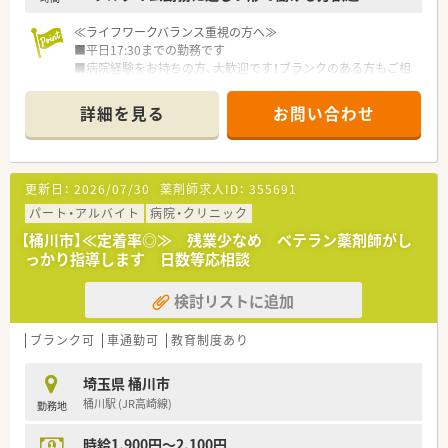
≪ライフワークバランス重視の方へ≫
■平日17:30までの勤務です
■病院経験をお持ちの方、大歓迎です！ブランクのある方もご相
談ください。
■家庭と仕事を両立しやすい環境があり、定着率の高い職場で
詳細を見る
お問い合わせ
す。
≪１日のお仕事の流れ≫
■１日の処方せん枚数は少なく、落ち着いて業務が出来る環境で
更新日：
2026/07/30
薬剤師求人ID：
355691
す。
■入院患者さんの処方薬提案件数は約月2～3回で、医師との良
パート・アルバイト
病院・クリニック
好な関係性を築くきっかけにもなっています。
【桶川市】≪定着率◎≫ 残業少なめ ベテラン薬剤師がし
■現在のところ病棟業務は無く、調剤業務が大半になります。
っかり指導します 日数等応相談
■調剤効率化の為に、錠剤カセット付・円盤型散剤自動分包機を
導入しております。
検討リストに追加
ブランク可
車通勤可
教育制度あり
埼玉県 桶川市
桶川駅 (JR高崎線)
勤務地
時給1,900円～2,100円