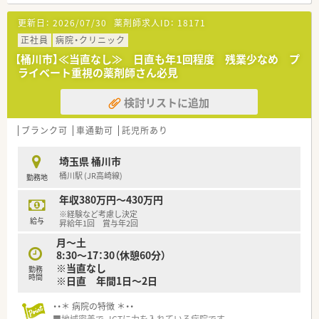
となる従業員など、薬剤師として様々な活躍ができるフィールド
を用意されています
更新日：
2026/07/30
薬剤師求人ID：
18171
■総合薬剤師・調剤薬剤師（土日休み・19時までの勤務）どちらか
の働き方を選択できます
正社員
病院・クリニック
■調剤併設型だけでなく「医療モール・クリニック併設店舗」「敷
【桶川市】≪当直なし≫ 日直も年1回程度 残業少なめ プ
地内薬局」「訪問調剤特化型店舗」など様々な店舗を運営してい
ライベート重視の薬剤師さん必見
ます
■在宅医療にも積極的取り組んでおり「訪問調剤特化型店舗」を
検討リストに追加
50店舗以上、無菌調剤室は業界最多の51店舗設置しています
■「プラチナくるみん認定企業」「健康経営優良法人2023（大規模
法人部門）認定」等を取得し一人ひとりが働きやすい環境が整備
ブランク可
車通勤可
託児所あり
されています
■充実した研修制度、人事制度、評価制度、キャリア支援制度等
埼玉県 桶川市
があるのも特徴です
桶川駅 (JR高崎線)
勤務地
年収380万円～430万円
※経験など考慮し決定
給与
昇給年1回 賞与年2回
月～土
8:30～17：30（休憩60分）
※当直なし
勤務
時間
※日直 年間1日～2日
・・＊ 病院の特徴 ＊・・