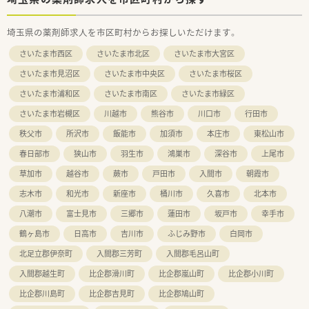
埼玉県の薬剤師求人を市区町村からお探しいただけます。
さいたま市西区
さいたま市北区
さいたま市大宮区
さいたま市見沼区
さいたま市中央区
さいたま市桜区
さいたま市浦和区
さいたま市南区
さいたま市緑区
さいたま市岩槻区
川越市
熊谷市
川口市
行田市
秩父市
所沢市
飯能市
加須市
本庄市
東松山市
春日部市
狭山市
羽生市
鴻巣市
深谷市
上尾市
草加市
越谷市
蕨市
戸田市
入間市
朝霞市
志木市
和光市
新座市
桶川市
久喜市
北本市
八潮市
富士見市
三郷市
蓮田市
坂戸市
幸手市
鶴ヶ島市
日高市
吉川市
ふじみ野市
白岡市
北足立郡伊奈町
入間郡三芳町
入間郡毛呂山町
入間郡越生町
比企郡滑川町
比企郡嵐山町
比企郡小川町
比企郡川島町
比企郡吉見町
比企郡鳩山町