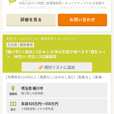
■調剤業務だけでなく、会社説明会への参加や社内イベントの企
中途入社から早期に管理薬剤師へキャリアアップできる実績が
画など幅広い業務に挑戦してみたい方に向いています。
あり、高年収を目指しながらご自身のスキルをさらに磨ける環境
が整っています。
＊------------------------------------------＊
詳細を見る
お問い合わせ
【店舗情報と応需状況について】
■配属先の店舗によって多様な医療機関からの処方箋を受け付
けているのが特徴です。
更新日：
2026/07/09
薬剤師求人ID：
675713
■応需科目は配属先により異なりますが、総合病院門前型やクリ
ニックモール型など、幅広い科目を学ぶことが可能な環境です。
正社員
調剤薬局
■処方箋枚数や勤務者数は店舗ごとに最適化されており、薬剤師
【桶川市】≪週休2.5日★≫ お休み形態が選べます！整形メイ
1人あたりの1日処理枚数は約20枚とゆとりがあります。
ン 神奈川・埼玉に8店舗展開
【法人特徴について】
検討リストに追加
■医薬品の開発から製造、販売、調剤運営までを一貫して行う国
内唯一の複合型企業として、安定した経営基盤を誇ります。
■全国に1,273店舗を展開しており、地域住民の健康を支えるイ
年間休日120日以上
残業なし(ほぼなし含む)
転勤なし
車通勤可
ンフラとして「何かあれば相談できる場所」を目指します。
■埼玉県に研究開発施設、富山県に自社工場を保有し、他社には
埼玉県 桶川市
ない製薬メーカーとしての強みを活かした運営が特徴です。
桶川駅 (JR高崎線)
勤務地
【勤務実態について】
年収420万円～550万円
■平均残業時間は月に6時間から10時間程度と非常に少なく、ワ
ークライフバランスを重視して働きたい方に最適です。
※経験者例・スキル等考慮
給与
■年間休日は117日で有給休暇の消化も推進されており、実質的