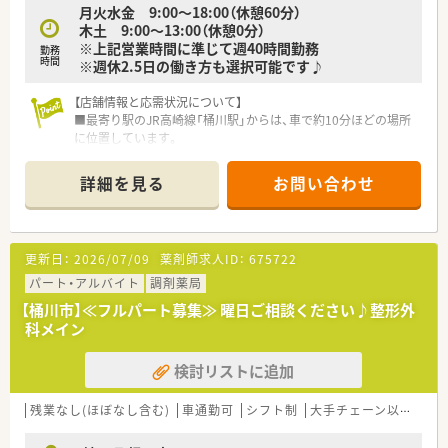
月火水金 9:00～18:00（休憩60分）
には年間123日以上の休日を確保することも可能です。
木土 9:00～13:00（休憩0分）
■多くの店舗がドラッグストアと調剤室を分離申請しているた
※上記営業時間に準じて週40時間勤務
勤務
め、夜遅くまで勤務する心配がなく無理なく働ける環境です。
時間
※週休2.5日の働き方も選択可能です♪
【想定される業務内容】
【店舗情報と応需状況について】
■主に調剤業務、監査、服薬指導を行っていただき、患者様一人
■最寄り駅のJR高崎線「桶川駅」からは、車で約10分ほどの場所
ひとりに寄り添った丁寧な対人業務に集中いただけます。
に位置しています。
■最新の音声入力システムによる薬歴作成や自動調剤分包機を
■応需科目は整形外科がメインで、1日に平均70枚から80枚の処
導入しており、業務の効率化と安全性の向上を図っています。
方箋を受け付けます。
■本部のサポートセンターが処方箋の遠隔入力を行うことで、現
詳細を見る
お問い合わせ
■薬剤師は常勤3名と非常勤2名、事務2名と厚い人員体制で業務
場の事務スタッフがピッキングを効率よく補助できます。
を行っています。
【想定される業務内容】
更新日：
2026/07/09
薬剤師求人ID：
675722
■整形外科クリニックからの処方箋に基づき、調剤、監査、服薬
指導を行っていただきます。
パート・アルバイト
調剤薬局
■比較的軽量な科目が中心ですので、薬剤師業務にブランクがあ
【桶川市】≪フルパート募集≫ 曜日ご相談ください♪整形外
る方も安心して取り組めます。
科メイン
■患者様とのコミュニケーションを大切にし、適切な情報提供や
お薬相談に応じていただきます。
検討リストに追加
【こんな取り組みをしています】
■国が推進しているマイナンバーカードの保険証利用を促進し、
残業なし(ほぼなし含む)
車通勤可
シフト制
大手チェーン以外
~1
医療DX化に貢献します。
■患者様一人ひとりが安心して薬を受け取れるよう、丁寧な薬局