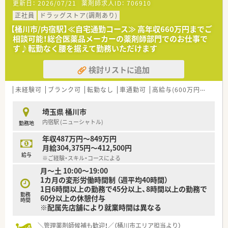
更新日：
2026/07/21
薬剤師求人ID：
706910
て居宅13件と施設100件の在宅対応があります。
■常勤の薬剤師が7名と事務員が3名在籍しており、常時4名から
正社員
ドラッグストア(調剤あり)
7名体制をとっているため無理なく勤務できます。
【桶川市/内宿駅】≪自宅通勤コース≫ 高年収660万円までご
相談可能！総合医薬品メーカーの薬剤師部門でのお仕事で
【求人情報について】
す♪転勤なく腰を据えて勤務いただけます
■正社員としての採用となり、ご経験や能力を考慮した上で年収
450万円から550万円の提示を予定しております。
検討リストに追加
■年間休日は120日以上で日曜日と祝日に加えて平日の固定休
みがあり、ワークライフバランスを保ちやすい環境です。
■単身者で条件を満たす方には家賃上限10万円の7割を補助す
未経験可
ブランク可
転勤なし
車通勤可
高給与(600万円以上)
る借上げ社宅制度があり、手厚い福利厚生が魅力です。
埼玉県 桶川市
【勤務実態について】
内宿駅 (ニューシャトル)
勤務地
■全社平均の残業時間は月10時間未満となっており、残業代は1
分単位で支給されるためしっかりと還元されます。
年収487万円～849万円
■有給休暇は基本的に申請が通りやすく、入社5年以内の従業員
月給304,375円～412,500円
はほぼ全日を消化しているという実績がございます。
給与
※ご経験・スキル・コースによる
■入社から半年から1年間はエリアの中心となるスタート店舗に
月～土 10:00～19:00
配属され、業務に慣れた後に本配属先が決定します。
1カ月の変形労働時間制 （週平均40時間）
1日6時間以上の勤務で45分以上、8時間以上の勤務で
【こんな方にオススメ】
勤務
60分以上の休憩付与
■引越しを伴うような無理な転勤がなく、一つの地域に根差して
時間
※配属先店舗により就業時間は異なる
長期的に安定して働きたいとお考えの方に最適です。
■ワークライフバランスを重視しており、残業を少なく抑えて休
日はしっかりとリフレッシュしたい方におすすめです。
＼管理薬剤師候補も歓迎！／（桶川市エリア担当より）