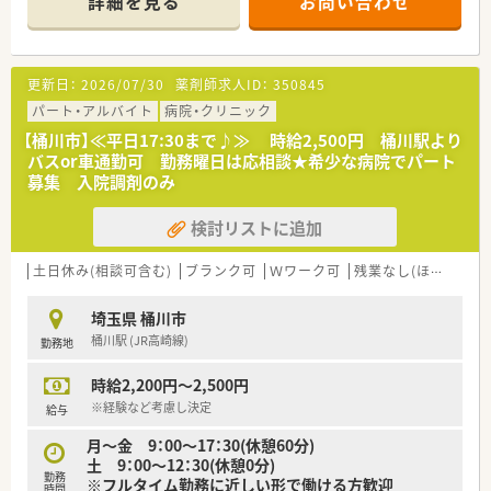
詳細を見る
お問い合わせ
■業務ではエクセルやワード等を用いた簡単なパソコン操作を
行っていただきます。
更新日：
2026/07/30
薬剤師求人ID：
350845
パート・アルバイト
病院・クリニック
【桶川市】≪平日17:30まで♪≫ 時給2,500円 桶川駅より
バスor車通勤可 勤務曜日は応相談★希少な病院でパート
募集 入院調剤のみ
検討リストに追加
土日休み(相談可含む)
ブランク可
Ｗワーク可
残業なし(ほぼなし含む)
埼玉県 桶川市
桶川駅 (JR高崎線)
勤務地
時給2,200円～2,500円
※経験など考慮し決定
給与
月～金 9：00～17：30(休憩60分)
土 9：00～12：30(休憩0分)
勤務
※フルタイム勤務に近しい形で働ける方歓迎
時間