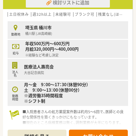
検討リストに追加
土日祝休み
週32h以上
未経験可
ブランク可
残業なし(ほぼなし含む)
埼玉県 桶川市
桶川駅 (JR高崎線)
勤務地
年収500万円～600万円
月給320,000円～400,000円
給与
※経験など考慮し決定
医療法人壽亮会
法人
大谷記念病院
名
月～金 9：00～17：30（休憩90分）
土 9：00～13：00（休憩00分）
※週労働35時間程度
勤務
時間
※シフト制
■入院患者さんの処方薬提案件数は約月5～6回で、医師との良
好な関係性を築くきっかけにもなっています。
■現在のところ病棟業務は無く、調剤業務が大半になります。
■調剤効率化の為に、錠剤カセット付・円盤型散剤自動分包機を
導入しております。