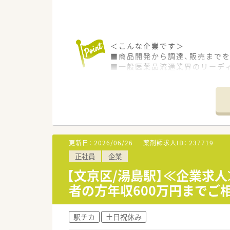
＜こんな企業です＞
■商品開発から調達、販売まで
■一般医薬品流通業界のリーデ
■医薬品を中心に化粧品や健康
＜こんな環境です＞
■薬事室では20代～60代まで
■定時は17:30まで、残業はほ
■土日は休みのため週末はゆっ
更新日：
2026/06/26
薬剤師求人ID：
237719
正社員
企業
【文京区/湯島駅】≪企業求
者の方年収600万円までご
駅チカ
土日祝休み