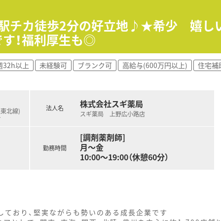
運営、アプリ開発 等
】駅チカ徒歩2分の好立地♪★希少 嬉
です！福利厚生も◎
週32h以上
未経験可
ブランク可
高給与(600万円以上)
住宅補
株式会社スギ薬局
法人名
浜東北線)
スギ薬局 上野広小路店
…
[調剤薬剤師]
月～金
勤務時間
10:00～19:00（休憩60分）
をしており、堅実ながらも勢いのある成長企業です