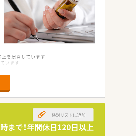
舗以上を展開しています
れています
て様々な活躍ができるフィールドを用意
舗」など様々な店舗を運営しています
最多の51店舗設置しています
一人ひとりが働きやすい環境が整備されて
検討リストに追加
時まで！年間休日120日以上