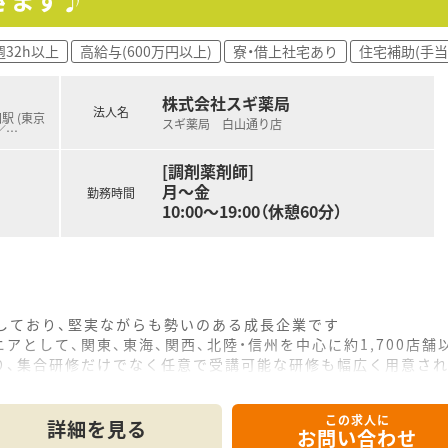
週32h以上
高給与(600万円以上)
寮・借上社宅あり
住宅補助(手当
株式会社スギ薬局
法人名
駅 (東京
スギ薬局 白山通り店
／
…
[調剤薬剤師]
月～金
勤務時間
10:00～19:00（休憩60分）
をしており、堅実ながらも勢いのある成長企業です
アとして、関東、東海、関西、北陸・信州を中心に約1,700店
り、集合研修だけでなく任意で受講可能な研修も幅広く用意さ
で活躍する従業員、将来経営幹部となる従業員など、薬剤師とし
この求人に
休み・19時までの勤務）どちらかの働き方を選択できます
詳細を見る
お問い合わせ
ール・クリニック併設店舗」「敷地内薬局」「訪問調剤特化型店