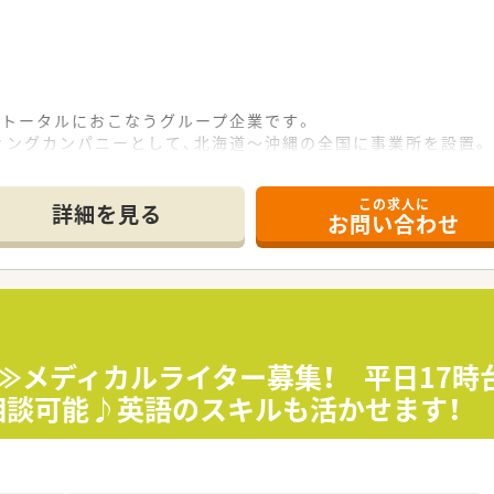
をトータルにおこなうグループ企業です。
ィングカンパニーとして、北海道～沖縄の全国に事業所を設置。
食品、衛生医療用品、日用品まで幅広い商品を取り扱い滋養展開
この求人に
詳細を見る
お問い合わせ
の薬剤師の方が勤務しています。
ぼありません。
くりとお休み出来ます。
人≫メディカルライター募集！ 平日17
相談可能♪英語のスキルも活かせます！