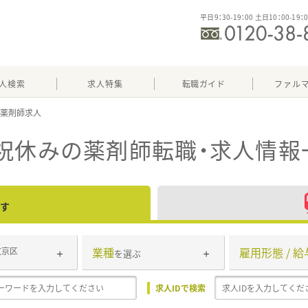
平日9：30-19：00 土日10：00-19：
人検索
求人特集
転職ガイド
ファル
祝休み
の薬剤師転職・求人情報
す
業種
雇用形態 / 給
文京区
を選ぶ
求人IDで検索