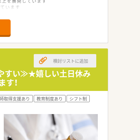
舗以上を展開しています
れています
て様々な活躍ができるフィールドを用意
舗」など様々な店舗を運営しています
最多の51店舗設置しています
一人ひとりが働きやすい環境が整備されて
検討リストに追加
いやすい≫★嬉しい土日休み
ます！
師取得支援あり
教育制度あり
シフト制