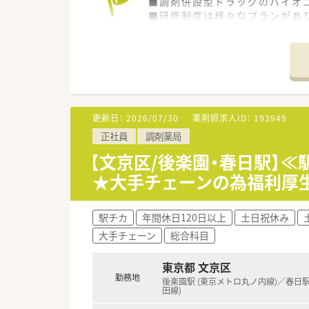
■調剤併設型ドラッグのパイオニ
■研修制度は様々なプランがあ
■店舗で活躍する従業員、社外
されています
■総合薬剤師・調剤薬剤師（土日
■調剤併設型だけでなく「医療モ
■在宅医療にも積極的取り組んで
■「プラチナくるみん認定企業」
います
更新日：
2026/07/30
薬剤師求人ID：
193949
■充実した研修制度、人事制度、
正社員
調剤薬局
【文京区/後楽園・春日駅】
★大手チェーンの為福利厚生
駅チカ
年間休日120日以上
土日祝休み
大手チェーン
総合科目
東京都 文京区
勤務地
後楽園駅 (東京メトロ丸ノ内線)／春日駅
田線)