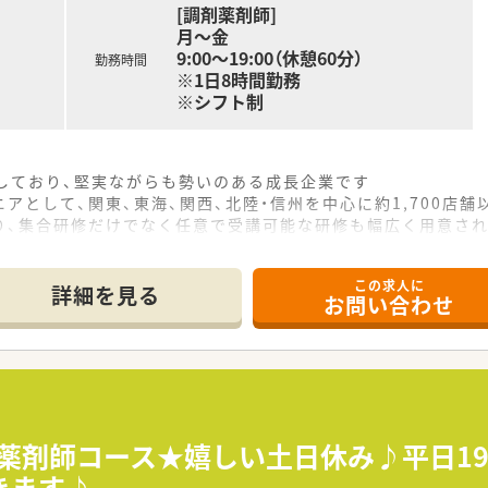
[調剤薬剤師]
月～金
9:00～19:00（休憩60分）
勤務時間
※1日8時間勤務
※シフト制
をしており、堅実ながらも勢いのある成長企業です
アとして、関東、東海、関西、北陸・信州を中心に約1,700店
り、集合研修だけでなく任意で受講可能な研修も幅広く用意さ
で活躍する従業員、将来経営幹部となる従業員など、薬剤師とし
この求人に
休み・19時までの勤務）どちらかの働き方を選択できます
詳細を見る
お問い合わせ
ール・クリニック併設店舗」「敷地内薬局」「訪問調剤特化型店
おり「訪問調剤特化型店舗」を50店舗以上、無菌調剤室は業界
「健康経営優良法人2023（大規模法人部門）認定」等を取得し
評価制度、キャリア支援制度等があるのも特徴です
剤薬剤師コース★嬉しい土日休み♪平日19
きます♪