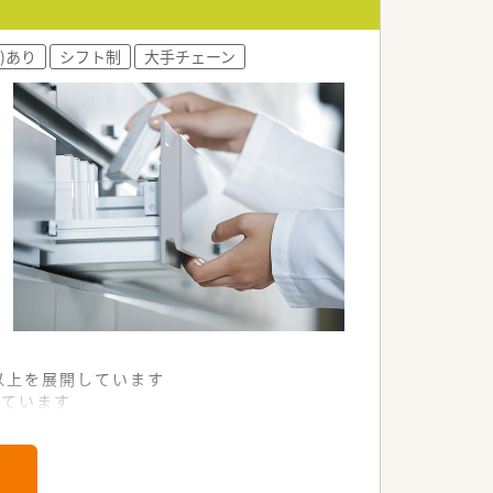
)あり
シフト制
大手チェーン
舗以上を展開しています
れています
て様々な活躍ができるフィールドを用意
舗」など様々な店舗を運営しています