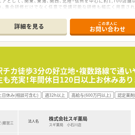
アとして、関東、東海、関西、北陸・信州を中心に約1,700店
り、集合研修だけでなく任意で受講可能な研修も幅広く用意さ
で活躍する従業員、将来経営幹部となる従業員など、薬剤師とし
この求人に
休み・19時までの勤務）どちらかの働き方を選択できます
詳細を見る
お問い合わせ
ール・クリニック併設店舗」「敷地内薬局」「訪問調剤特化型店
おり「訪問調剤特化型店舗」を50店舗以上、無菌調剤室は業界
「健康経営優良法人2023（大規模法人部門）認定」等を取得し
評価制度、キャリア支援制度等があるのも特徴です
≪駅チカ徒歩3分の好立地・複数路線で通
も充実！年間休日120日以上お休みあり
土日休み(相談可含む)
週32h以上
高給与(600万円以上)
認定薬剤
株式会社スギ薬局
法人名
 (都営三
スギ薬局 小石川店