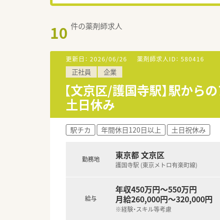
件の薬剤師求人
10
更新日：
2026/06/26
薬剤師求人ID：
580416
正社員
企業
【文京区/護国寺駅】駅からの
土日休み
駅チカ
年間休日120日以上
土日祝休み
東京都 文京区
勤務地
護国寺駅 (東京メトロ有楽町線)
年収450万円～550万円
月給260,000円～320,000円
給与
※経験・スキル等考慮