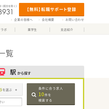
00
（祝日を除く）
【無料】転職サポート登録
企業の皆様へ
会社概要
お問い合わせ
マラボ
薬学生
支店紹介
一覧
駅
から探す
条件に合う求人
与
を選ぶ
10
件を
検索する