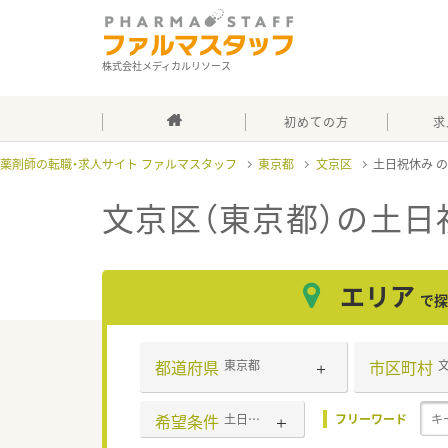
株式会社メディカルリソース
初めての方
求
薬剤師の転職・求人サイト ファルマスタッフ
東京都
文京区
土日祝休み
文京区（東京都）の土日
エリア
で探
都道府県
市区町村
東京都
希望条件
土日祝休み
フリーワード