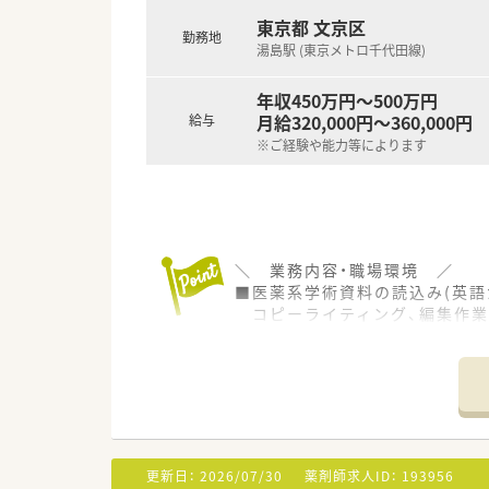
東京都 文京区
勤務地
湯島駅 (東京メトロ千代田線)
年収450万円～500万円
月給320,000円～360,000円
給与
※ご経験や能力等によります
＼ 業務内容・職場環境 ／
■医薬系学術資料の読込み(英語
コピーライティング、編集作業
■学術資材の和訳もございます
■配属部署には約10名の薬剤師
■30代の方が多く活躍されてい
■社内行事が年に2回と、社員旅
＼ 事業内容 ／
■医療従事者向け資材企画・制作
更新日：
2026/07/30
薬剤師求人ID：
193956
■医療用医薬品市場の市場調査