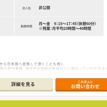
非公開
法人名
月～金 9：15～17：45（休憩60分）
勤務時間
※残業：月平均20時間～40時間
から日本語へ変換して頂くことも有)、
等の制作業務、海外学会発表の取材などに携わっていただきま
ので、英語のスキルも活かせます。
が在籍されています。
この求人に
ます。
詳細を見る
お問い合わせ
行もございます。
・戦術立案