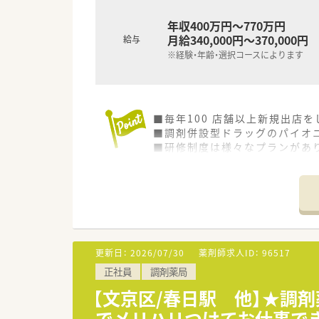
年収400万円～770万円
月給340,000円～370,000円
給与
※経験・年齢・選択コースによります
■毎年100 店舗以上新規出店
■調剤併設型ドラッグのパイオニ
■研修制度は様々なプランがあ
■店舗で活躍する従業員、社外
されています
■総合薬剤師・調剤薬剤師（土日
■調剤併設型だけでなく「医療モ
■在宅医療にも積極的取り組んで
■「プラチナくるみん認定企業」
います
更新日：
2026/07/30
薬剤師求人ID：
96517
■充実した研修制度、人事制度、
正社員
調剤薬局
【文京区/春日駅 他】★調
でメリハリつけてお仕事で