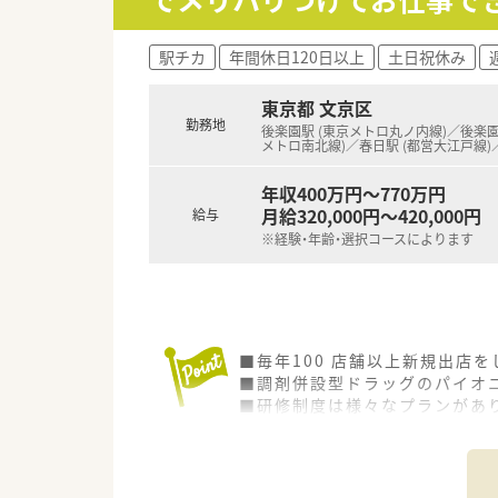
駅チカ
年間休日120日以上
土日祝休み
東京都 文京区
勤務地
後楽園駅 (東京メトロ丸ノ内線)／後楽園
メトロ南北線)／春日駅 (都営大江戸線)
年収400万円～770万円
月給320,000円～420,000円
給与
※経験・年齢・選択コースによります
■毎年100 店舗以上新規出店
■調剤併設型ドラッグのパイオニ
■研修制度は様々なプランがあ
■店舗で活躍する従業員、社外
されています
■総合薬剤師・調剤薬剤師（土日
■調剤併設型だけでなく「医療モ