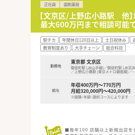
正社員
調剤薬局
■Webコンテンツ企画・制作・
【文京区/上野広小路駅 他
＼ 応募要件 ／
最大600万円まで相談可能
■英語スキル
駅チカ
年間休日120日以上
土日祝休み
教育制度あり
大手チェーン
総合科目
東京都 文京区
勤務地
御徒町駅 (JR山手線)／御徒町駅 (JR京
／上野広小路駅 (東京メトロ銀座線)／
年収400万円～770万円
月給320,000円～420,000円
給与
※経験・年齢・選択コースによります
■毎年100 店舗以上新規出店