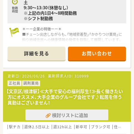
土
頃の貢献がしっかりと給与に反映される評価制度を整えていま
9:30～13:30（休憩なし）
す。
勤務
時間
※上記の内1日4～8時間勤務
■社会保険完備はもちろん、退職金制度やJTBベネフィットなど
※シフト制勤務
の各種優待も充実しており、腰を据えて長く働ける環境です。
＊ーー企業の特徴ーー＊
【職場環境と雰囲気】
■チェーン出店しながらも、「地域密着型」「かかりつけ薬局」に
■20代から40代を中心に幅広い年代が在籍しており、中途採用
拘り地域住民への健康情報の発信を目指して展開しています。
者も多く活躍しているため、新しい方もすぐに馴染める雰囲気で
■ドラッグストア・調剤併設店の2種類の店舗があり、調剤併設
す。
店の場合は薬剤師は調剤のみに従事しています。
■年に一度はエリア限定の盛大な食事会が開催されるなど、店舗
詳細を見る
お問い合わせ
■社内外に関わらず多くの研修を行っており高い向上心を持っ
の垣根を越えたスタッフ同士の親睦を深める機会も大切にして
た社員が多く在籍しています。
います。
■調剤、OTC完全分業制 調剤業務、OTC業務に集中してご勤務
■薬歴管理システムには使い勝手の良いメルフィンを順次導入
いただけます。
しており、スムーズな入力作業により業務効率の向上が図られて
更新日：
2026/06/26
薬剤師求人ID：
310999
■東証プライム上場グループで経営安心♪
います。
■東京を中心に店舗展開、異動は相談ベースです。転居を伴う異
正社員
調剤薬局
動はございませんのでご自宅近くで勤務したい方におすすめで
【文京区/根津駅】≪大手で安心の福利厚生！≫長く働きたい
す！
方にオススメ、大手企業のグループ会社です♪転居を伴う
異動はございません！
＊ーーこんな店舗ですーー＊
■江戸川橋駅より徒歩3分と非常に好立地な薬局です！
検討リストに追加
■残業もほぼなく、定時で上がれます♪
ライフワークバランスを整えたい方にピッタリです！
■店舗の周りにはドラッグストアや薬局が多く展開しており、他
駅チカ
週休2.5日以上
週32h以上
新卒可
ブランク可
住宅補助(手当)あり
薬局との関係性は良好です♪