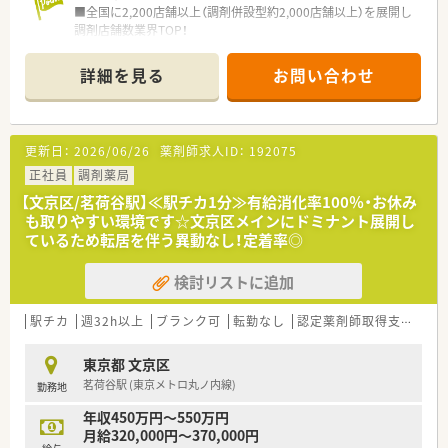
■全国に2,200店舗以上（調剤併設型約2,000店舗以上）を展開し
調剤店舗数業界TOP！
■店舗拡大に伴いキャリアアップできるポジションが多数あり！
頑張り次第で高給与も可能！
詳細を見る
お問い合わせ
■経験や勤務コースによりますが、経験の少ない方でも500万前
半スタートと業界TOP水準！
■職種や職域に合わせ、豊富な社内研修や外部組織と連携した研
修を用意されています
更新日：
2026/06/26
薬剤師求人ID：
192075
■薬剤師が中心の会社だからこそ活躍できるキャリアパスが多
種多様に用意されています。
正社員
調剤薬局
■店舗拡大に伴い、エリアマネジャーや営業部長等のマネジメン
【文京区/茗荷谷駅】≪駅チカ1分≫有給消化率100％・お休み
トのポジションも増えます。
も取りやすい環境です☆文京区メインにドミナント展開し
■在宅や教育等の専門性を活かせるスペシャリストを目指すこ
ているため転居を伴う異動なし！定着率◎
とも可能です。
■その他にも、管理部門や商品部門等の本社スタッフなど活動領
検討リストに追加
域は多種多様です。
■在宅実施店舗は年々増加しており、在宅医療へもしっかりと関
わる事ができます。
駅チカ
週32h以上
ブランク可
転勤なし
認定薬剤師取得支援あり
■育児休暇は3歳まで取得が可能で、時短制度は小学5年生まで
時短勤務ができるよう変更予定です。
東京都 文京区
■年間休日が120日とワークライフバランスが整っています
茗荷谷駅 (東京メトロ丸ノ内線)
勤務地
■日用品から常備薬まで、従業員割引制度など嬉しいメリットも
たくさんあります！
年収450万円～550万円
月給320,000円～370,000円