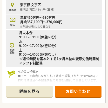
東京都 文京区
＊ーーこんな方にオススメーー＊
根津駅 (東京メトロ千代田線)
勤務地
■大手チェーンで長期的に働きたい方
■人と話すのが好きな方
年収450万円～530万円
■通勤時間に時間をかけたくない方
月給357,100円～370,000円
■キャリアの選択肢を広げたい方
給与
※年齢・経験により異なる
月火木金
9：00～19：00（休憩60分）
水
9：00～17：00（休憩60分）
土
勤務
時間
9：00～14：00（休憩なし）
※週40時間を基本とする1ヶ月単位の変形労働時間制
※シフト制勤務
≪企業の特徴≫
■チェーン出店しながらも、「地域密着型」「かかりつけ薬局」に
拘り地域住民への健康情報の発信を目指して展開しています。
■ドラッグストア・調剤併設店の2種類の店舗があり、調剤併設
店の場合は薬剤師は調剤のみに従事しています。
詳細を見る
お問い合わせ
■社内外に関わらず多くの研修を行っており高い向上心を持っ
た社員が多く在籍しています。
■調剤、OTC完全分業制 調剤業務、OTC業務に集中してご勤務
いただけます。