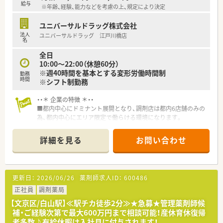
【勤務実態について】
給与
※年齢、経験、能力などを考慮の上、規定により決定
■残業時間は月に平均11時間程度と比較的少なく、残業代は1分
単位でしっかりと集計されるため安心して勤務できます。
ユニバーサルドラッグ株式会社
■年間休日は111日確保されており、入社2年目以降からは毎年7
法人
ユニバーサルドラッグ 江戸川橋店
日間の連続休暇制度を利用してリフレッシュできます。
名
■有給休暇の取得率は5割から7割程度となっており、半日単位
全日
で取得できる半休制度なども柔軟に活用されております。
10:00～22:00（休憩60分）
※週40時間を基本とする変形労働時間制
勤務
時間
※シフト制勤務
・・＊ 企業の特徴 ＊・・
■都内中心にドミナント展開となり、調剤店は都内6店舗のみの
為、都内中心にエリア限定で働らける環境になります。
■一部の店舗（病院門前の輪番でたまに日祝出勤ある店舗あり）
を除き、基本的に日・祝は休みの為、オンオフ分けて働けます。
詳細を見る
お問い合わせ
■完全週休2日制。有給消化率も高く、お休みも取りやすい環境
です。
■勤続約30年の薬剤師も在籍しており、定着率も良く、長く腰を
据えて働ける職場です。
更新日：
2026/06/26
薬剤師求人ID：
600486
■ノルマなどもない為、自分のペースに合わせて働くことが出来
ます。
正社員
調剤薬局
■新薬、漢方薬、漢方療法、民間薬・民間療法、健康食品・サプリメ
【文京区/白山駅】≪駅チカ徒歩2分≫★急募★管理薬剤師候
ント、 食事と運動の知恵などをトータルで提案している企業で
補・ご経験次第で最大600万円まで相談可能！産休育休復帰
す。
者多数♪有給休暇は入社月に付与されます！