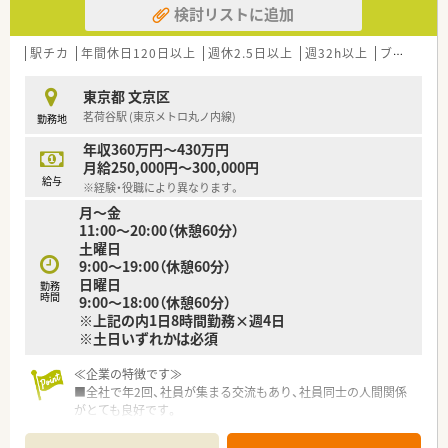
検討リストに追加
■育休からの復職率は100％！ 社長自らも仕事と子育てを両立
しているからこそ現場への理解が高いです。
■近隣店舗の協力体制が充実しております。店舗間が近い為、い
駅チカ
年間休日120日以上
週休2.5日以上
週32h以上
ブランク可
ざという時の協力体制が整っております。
■経営者が薬剤師で常に現場に出られており、現場で働かれる薬
東京都 文京区
剤師との距離が近く風通しの良い環境です。
茗荷谷駅 (東京メトロ丸ノ内線)
勤務地
≪こんな薬局です≫
年収360万円～430万円
■茗荷谷駅から徒歩1分！駅を出てすぐの好立地♪
月給250,000円～300,000円
■メリハリをもって働く風土がございます。薬歴を書く専用スペ
給与
※経験・役職により異なります。
ースがあるなど調剤室内も工夫されております。
月～金
■処方箋枚数は200～300枚/日ですが、常時5～7人体制で1人あ
11:00～20:00（休憩60分）
たりの負担は少ない環境です♪
土曜日
■内科, 耳鼻科, 小児科, 精神科を多く応需しています
9:00～19:00（休憩60分）
日曜日
勤務
時間
9:00～18:00（休憩60分）
※上記の内1日8時間勤務×週4日
※土日いずれかは必須
≪企業の特徴です≫
■全社で年2回、社員が集まる交流もあり、社員同士の人間関係
がとても良好です。
■平均年齢35歳。20代～50台まで幅広い年代が活躍中です。
■入社3年後の定着率は90％以上！平均勤続勤務年数14年と定着