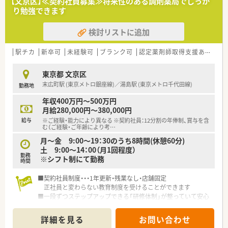
【文京区】≪契約社員募集≫将来性のある調剤薬局でしっか
り勉強できます
検討リストに追加
駅チカ
新卒可
未経験可
ブランク可
認定薬剤師取得支援あり
教
東京都 文京区
末広町駅 (東京メトロ銀座線)／湯島駅 (東京メトロ千代田線)
勤務地
年収400万円～500万円
月給280,000円～380,000円
給与
※ご経験・能力により異なる ※契約社員：12分割の年俸制、賞与を含
む（ご経験・ご年齢により考
…
月～金 9:00～19：30のうち8時間(休憩60分)
土 9:00～14：00（月1回程度）
勤務
※シフト制にて勤務
時間
■契約社員制度・・・1年更新・残業なし・店舗固定
正社員と変わらない教育制度を受けることができます
■一段ずつステップアップできる「研修体制」が整っていて安心
です。
詳細を見る
お問い合わせ