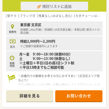
検討リストに追加
駅チカ
ブランク可
残業なし(ほぼなし含む)
大手チェーン以外
~1
東京都 文京区
田端駅 (JR山手線)／田端駅 (JR京浜東北線)／本駒込駅 (東京メトロ
勤務地
南北線)
時給2,000円～2,200円
※ご経験や就業条件によります
給与
月～金 9：00～18：00（休憩60分）
土 9：00～13：00（休憩なし）
※土曜日＋平日1日の週2日シフト制
勤務
時間
※平日13時までもご相談可能
＼扶養内での勤務をお考えの方におすすめ！／（文京区エリア担
当より）
平日18時（もしくは13時）、土曜13時のシフトでプライベートの
予定が立てやすい環境です。残業もほぼありませんので仕事と
生活のバランスを大切にしたい方におすすめです。
詳細を見る
お問い合わせ
＊------------------------------------------＊
【店舗情報と応需状況について】