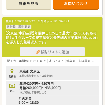
深い繋がりを感じながら、薬剤師としての原点を大切にしたい方
■研修制度は様々なプランがあり、集合研修だけでなく任意で受
詳細を見る
お問い合わせ
に向いています。
講可能な研修も幅広く用意されています
■店舗で活躍する従業員、社外で活躍する従業員、将来経営幹部
となる従業員など、薬剤師として様々な活躍ができるフィールド
を用意されています
更新日：
2026/07/22
薬剤師求人ID：
704221
■総合薬剤師・調剤薬剤師（土日休み・19時までの勤務）どちらか
の働き方を選択できます
正社員
調剤薬局
■調剤併設型だけでなく「医療モール・クリニック併設店舗」「敷
【文京区/本駒込駅】年間休日125日で最大年収650万円も可
地内薬局」「訪問調剤特化型店舗」など様々な店舗を運営してい
能！大手グループの安定基盤と最先端の電子薬歴「Musubi」
ます
を導入した急募求人です。
■在宅医療にも積極的取り組んでおり「訪問調剤特化型店舗」を
50店舗以上、無菌調剤室は業界最多の51店舗設置しています
検討リストに追加
■「プラチナくるみん認定企業」「健康経営優良法人2023（大規模
法人部門）認定」等を取得し一人ひとりが働きやすい環境が整備
されています
駅チカ
年間休日120日以上
週32h以上
新卒可
未経験可
ブラン
■充実した研修制度、人事制度、評価制度、キャリア支援制度等
があるのも特徴です
東京都 文京区
本駒込駅 (東京メトロ南北線)
勤務地
年収420万円～650万円
月給260,000円～433,000円
給与
※ご経験、年齢等による
月火木金
9:00 ～ 18:30