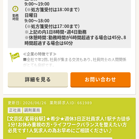
9:00～19:00
（※処方箋受付は18：00まで）
日曜日
勤務
時間
9:00～18:00
（※処方箋受付は17：00まで）
※上記の内1日8時間・週4日勤務
※休憩時間：勤務時間が6時間超過する場合は45分、8
時間超過する場合は60分
≪企業の特徴です≫
■全社で年2回、社員が集まる交流もあり、社員同士の人間関係
がとても良好です。
■平均年齢35歳。20代～50台まで幅広い年代が活躍中です。
■入社3年後の定着率は90％以上！平均勤続勤務年数14年と定着
詳細を見る
お問い合わせ
率がとても高く、従業員の満足度も高い薬局です。
■ノルマ等は一切ございません。患者様第一で考る会社方針で
す。
■薬剤師国保を導入しておりますが、従業員の支払い負担額は社
更新日：
2026/06/26
薬剤師求人ID：
661989
会保険加入と同額の負担となります。
※社会保険料との差額は手当として支給しており、社会保険で得
正社員
調剤薬局
られる、傷病手当金・出産手当金等は会社負担で取得が可能で
【文京区/茗荷谷駅】★希少★週休3日正社員求人！駅チカ徒歩
す。実質、社会保険加入と同等の待遇が受けられる環境です。
1分！お休み重視の方・ライフワークバランスを整えたい方
≪お休みの取りやすい環境です≫
必見です！人気求人の為お早めにご相談ください♪
■有休消化率100％ 休みたい時に休める環境を現場の薬剤師
が協力しあっております。