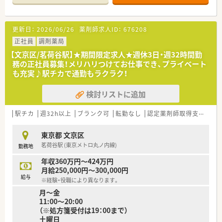
更新日：
2026/06/26
薬剤師求人ID：
676208
正社員
調剤薬局
【文京区/茗荷谷駅】★期間限定求人★週休3日・週32時間勤
務の正社員募集！メリハリつけてお仕事でき、プライベート
も充実♪駅チカで通勤もラクラク！
検討リストに追加
駅チカ
週32h以上
ブランク可
転勤なし
認定薬剤師取得支援あり
東京都 文京区
茗荷谷駅 (東京メトロ丸ノ内線)
勤務地
年収360万円～424万円
月給250,000円～300,000円
給与
※経験・役職により異なります。
月～金
11:00～20:00
（※処方箋受付は19：00まで）
土曜日