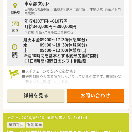
たいと考える、意欲的で柔軟な考えを持つ若手からベテランが中
東京都 文京区
心です。
田端駅 (JR山手線)／田端駅 (JR京浜東北線)／本駒込駅 (東京メトロ
勤務地
南北線)
【こんな方にオススメ】
年収430万円～610万円
■年間休日が120日以上ある環境で、プライベートや家族との時
月給340,000円～390,000円
間を大切にしながら、薬剤師としてキャリアを積みたい方に最適
給与
※経験・年齢・スキルにより異なる
です。
月火木金09：00～17：30(休憩60分)
■手厚い借上げ社宅制度を利用して、自己負担2割という低コス
水 09：00～18：30(休憩60分)
トで新生活をスタートさせたい、遠方からの転職希望者にも推奨
土 09：00～12：00(休憩なし)
します。
勤務
※週40時間を基本とする変形労働時間制
■大手グループの安定した経営基盤の下で、教育制度や福利厚生
時間
※1日8時間・週5日のシフト制勤務
が充実した職場を求めている安定志向の方に非常におすすめの
求人です。
■大手チェーンで安定・安心勤務♪
■研修制度や人事考課がしっかりしている企業です。未経験・第
【やりがい/おすすめポイント】
二新卒の方も歓迎いたします。
■病院門前という立地から、最新の高度な薬物療法に触れる機会
が多く、薬剤師としての知的好奇心を常に満たせるやりがいがあ
ります。
詳細を見る
お問い合わせ
■患者様一人ひとりと深く向き合えるマンツーマン薬局のスタ
イルをとっており、感謝の言葉を直接いただける瞬間が大きな喜
びです。
■1分単位の残業代支給や豊富な手当など、日々の努力がしっか
更新日：
2026/06/26
薬剤師求人ID：
546144
りと給与に反映される仕組みがあるため、高いモチベーションを
契約社員
維持できます。
調剤薬局