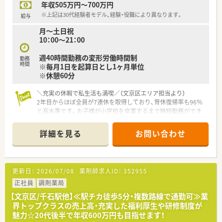
年収505万円～700万円
※上記は30代経験者モデル、経験・役職により異なります。
給与
月～土日祝
10：00～21：00
週40時間勤務の変形労働時間制
勤務
時間
※毎月1日を起算日とし1ヶ月単位
※休憩60分
＼充実の休暇で私生活も満喫／（文京区エリア担当より）
2年目からほぼ全員が7連休を取得しており、育休復帰率も96％
と高水準です。お子様が小学校を卒業するまで時短勤務ができ
るため、長く安定して働きたい方に最適です。
＊------------------------------------------＊
詳細を見る
お問い合わせ
【店舗情報と応需状況について】
■東京メトロ南北線の東大前駅や本駒込駅から徒歩で2分ほどの
非常に好立地な場所にございます。
更新日：
2026/07/08
薬剤師求人ID：
352955
■都営三田線の白山駅からも徒歩圏内となっており複数路線か
らのアクセスが非常に便利です。
正社員
調剤薬局
■ドラッグストアでのOTC販売専門の店舗となっており処方箋
【文京区/千石駅他】≪駅チカ徒歩5分・複数路線で通勤可≫業
の応需科目はございません。
界トップクラスの売上高・充実した福利厚生や研修制度が
魅力☆20代後半で年収600万円も目指せます！
【求人情報について】