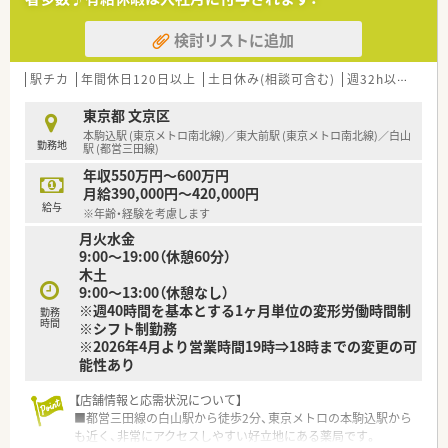
■おもてなしの心と誠意ある行動をモットーにしています。
■時代のニーズともいうべき「セルフメディケーション」を全力
検討リストに追加
で推進しています。
■長期的な就業という点から、国内外研修、社員割引購入制度、
保養所（群馬県高崎市）など福利厚生も充実しています。
駅チカ
年間休日120日以上
土日休み(相談可含む)
週32h以上
ブラ
東京都 文京区
本駒込駅 (東京メトロ南北線)／東大前駅 (東京メトロ南北線)／白山
勤務地
駅 (都営三田線)
年収550万円～600万円
月給390,000円～420,000円
給与
※年齢・経験を考慮します
月火水金
9:00～19:00（休憩60分）
木土
9:00～13:00（休憩なし）
※週40時間を基本とする1ヶ月単位の変形労働時間制
勤務
時間
※シフト制勤務
※2026年4月より営業時間19時⇒18時までの変更の可
能性あり
【店舗情報と応需状況について】
■都営三田線の白山駅から徒歩2分、東京メトロの本駒込駅から
も近く、非常にアクセスしやすい好立地にある薬局です。