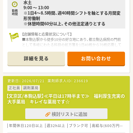
水土
9:00 ～ 13:00
勤務
※1日4～8.5時間、週40時間シフトを軸とする月間変
時間
形労働制
※休憩時間60分以上、その他法定通りとする
【店舗情報と応需状況について】
■本駒込駅から徒歩10分の好立地にあり、都立駒込病院の門前
として多岐にわたる科目の処方箋を1日40枚から70枚応需して
います。
■薬剤師は常勤5名の手厚い体制を整えており、歯科や心療内科
詳細を見る
お問い合わせ
から外科まで幅広い知識を吸収しながら専門性を磨くことが可
能です。
■医薬品の採用品目数は1,500品目と非常に豊富であり、病院門
前ならではの高度な調剤経験を積める環境が大きな魅力となっ
更新日：
2026/07/21
薬剤師求人ID：
236619
ています。
正社員
調剤薬局
【こんな方が活躍中】
【文京区/本駒込駅】≪平日は17時半まで≫ 福利厚生充実の
■病院での勤務経験があり、病棟業務や無菌調剤のスキルを活か
大手薬局 キレイな薬局です☆
して、より患者様に近い調剤薬局の現場に挑戦したい方が活躍し
ています。
検討リストに追加
■子育てをしながら時短勤務制度を活用している薬剤師も多く
在籍しており、限られた時間の中で効率的に業務を遂行されてい
ます。
年間休日120日以上
週32h以上
ブランク可
高給与(600万円以上)
■最新のITツールを使いこなし、患者様への情報提供の質を高め