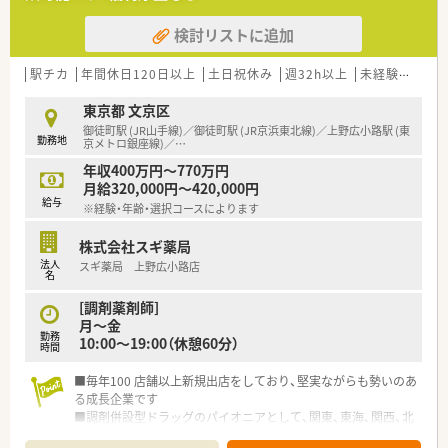
ています。
検討リストに追加
■法人の拠点が近隣に集約されているため、店舗間の連携が取り
やすく、何か困ったことがあればすぐに相談できる安心感があり
ます。
駅チカ
年間休日120日以上
土日祝休み
週32h以上
未経験可
ブ
【こんな取り組みをしています】
東京都 文京区
■産前産後休暇や育児休暇の取得実績があることに加え、介護休
御徒町駅 (JR山手線)／御徒町駅 (JR京浜東北線)／上野広小路駅 (東
勤務地
業制度も完備されており、長く働き続けられる環境作りに注力し
京メトロ銀座線)／
…
ています。
年収400万円～770万円
■教育制度の充実を図っており、常に新しい薬学知識を取り入れ
月給320,000円～420,000円
られるようサポートすることで、質の高い医療サービスの提供を
給与
※経験・年齢・選択コースによります
続けます。
■白衣の貸与はもちろんのこと、スタッフが健康で衛生的に働け
株式会社スギ薬局
るようなバックアップ体制を整え、日々の業務負担の軽減に努め
法人
スギ薬局 上野広小路店
ています。
名
【こんな方にオススメ】
[調剤薬剤師]
■駅から徒歩1分という立地を活かして、通勤時間を短縮しつ
月～金
勤務
つ、仕事以外の時間を大切にしたいと考えている方に強くお勧め
10:00～19:00（休憩60分）
時間
します。
■年間休日がしっかりと確保されている環境で、心身ともに余裕
■毎年100 店舗以上新規出店をしており、堅実ながらも勢いのあ
を持って患者様と向き合いたいという志を持つ方に最適な案件
る成長企業です
です。
■調剤併設型ドラッグのパイオニアとして、関東、東海、関西、北
■大手チェーンのような機械的な業務ではなく、地域の方々との
陸・信州を中心に約1,700店舗以上を展開しています