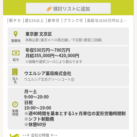
■正社員として安定した就業を求めている方に最適な大手の求
検討リストに追加
人案件となっております。
■募集の職種は勤務薬剤師となっており経験を積みながら長く
活躍していただけます。
駅チカ
週32h以上
新卒可
ブランク可
高給与(600万円以上)
寮・
■転居を伴う異動の有無については事業会社や選択するコース
によって異なってまいります。
東京都 文京区
本駒込駅 (東京メトロ南北線)／千石駅 (都営三田線)
勤務地
【想定されるキャリアイメージ】
■多種多様な教育カリキュラムが用意されており着実にステッ
年収530万円～700万円
プアップが可能です。
月給355,000円～420,000円
■将来的にはリーダーや店舗責任者としてご活躍いただけるフ
給与
※経験や選択コースにより異なります
ィールドが広がっています。
■社内公募制度を利用して店舗開発や商品開発などの新規プロ
ウエルシア薬局株式会社
ジェクトに携われます。
法人
ウエルシア文京グリーンコート店
名
【こんな取り組みをしています】
月～土
■サプリメントバーやヘルスケアラウンジを設けて多角的な健
9:00～20:00
康管理を行っています。
日祝
■健康サポート薬局の認定店舗を全国的に拡大しており地域貢
10:00～19:00
献に注力しています。
勤務
※週40時間を基本とする1ヶ月単位の変形労働時間制
■女性活躍推進法に基づく基準を満たし最高位であるえるぼし
時間
※シフト制勤務
の認定を取得しています。
※休憩60分
・・＊ 会社の特徴 ＊・・