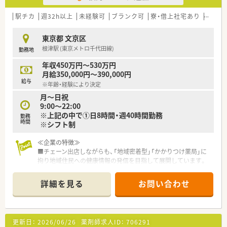
■また各種アドバイザー資格取得補助、認定薬剤師取得補助のフ
ォローも行っています！
駅チカ
週32h以上
未経験可
ブランク可
寮・借上社宅あり
住宅補
＊ーーこんな店舗ですーー＊
東京都 文京区
■日暮里駅が最寄りです！
根津駅 (東京メトロ千代田線)
勤務地
複数路線通っているため通勤が非常に便利です♪
■谷中ぎんざが近く、商店街には人がにぎわっており明るい街並
年収450万円～530万円
みです！
月給350,000円～390,000円
■日祝がお休みの店舗です！
給与
※年齢・経験により決定
連続休暇（7日間）制度もあり、積極的にお休みの取れる環境です
月～日祝
♪
9:00～22:00
※上記の中で①日8時間・週40時間勤務
＊ーーこんな方にオススメーー＊
勤務
時間
※シフト制
■安定した大手企業で働きたい方
■研修や教育をきちんと受けたい方
≪企業の特徴≫
■福利厚生を重視したい方
■チェーン出店しながらも、「地域密着型」「かかりつけ薬局」に
拘り地域住民への健康情報の発信を目指して展開しています。
■ドラッグストア・調剤併設店の2種類の店舗があり、調剤併設
店の場合は薬剤師は調剤のみに従事しています。
詳細を見る
お問い合わせ
■社内外に関わらず多くの研修を行っており高い向上心を持っ
た社員が多く在籍しています。
■調剤、OTC完全分業制 調剤業務、OTC業務に集中してご勤務
いただけます。
更新日：
2026/06/26
薬剤師求人ID：
706291
■東証プライム上場グループで経営安心♪