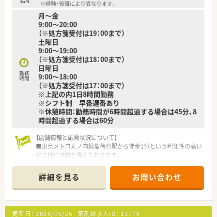
給与
※経験・役職により異なります。
月～金
9:00～20:00
（※処方箋受付は19：00まで）
土曜日
9:00～19:00
（※処方箋受付は18：00まで）
日曜日
勤務
9:00～18:00
時間
（※処方箋受付は17：00まで）
※上記の内1日8時間勤務
※シフト制 早番遅番あり
※休憩時間：勤務時間が6時間超過する場合は45分、8
時間超過する場合は60分
【店舗情報と応需状況について】
■東京メトロ丸ノ内線茗荷谷駅から徒歩1分という利便性の高い
好立地に店舗を構えております。
■内科、耳鼻科、小児科、精神科を始めとした幅広い科目の処方
箋を1日あたり200枚強応需しています。
詳細を見る
お問い合わせ
■正社員6名、パート7名、医療事務4名の常時7名体制で患者様へ
の対応を丁寧に行っています。
【法人特徴について】
更新日：
2026/06/26
薬剤師求人ID：
13179
■創業100年以上の歴史を持ち、地域住民の健康を長きにわたり