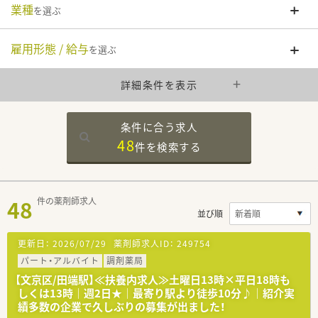
業種
を選ぶ
雇用形態 / 給与
を選ぶ
詳細条件を表示
条件に合う求人
48
件を
検索する
48
件の薬剤師求人
並び順
更新日：
2026/07/29
薬剤師求人ID：
249754
パート・アルバイト
調剤薬局
【文京区/田端駅】≪扶養内求人≫土曜日13時×平日18時も
しくは13時｜週2日★｜最寄り駅より徒歩10分♪｜紹介実
績多数の企業で久しぶりの募集が出ました！