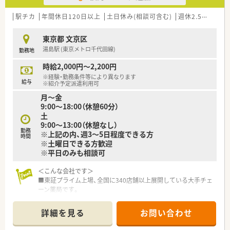
駅チカ
年間休日120日以上
土日休み(相談可含む)
週休2.5日以上
東京都 文京区
湯島駅 (東京メトロ千代田線)
勤務地
時給2,000円～2,200円
※経験・勤務条件等により異なります
給与
※紹介予定派遣利用可
月～金
9:00～18:00（休憩60分）
土
9:00～13:00（休憩なし）
勤務
※上記の内、週3～5日程度できる方
時間
※土曜日できる方歓迎
※平日のみも相談可
＜こんな会社です＞
■東証プライム上場、全国に340店舗以上展開している大手チェ
ーン薬局です。
■大学病院門前･ドラッグストア併設店･コンビニ併設店など、
様々な形態の薬局を全国に展開しております。
詳細を見る
お問い合わせ
■福利厚生も充実しているので、安心して働けます。
■ほぼ全店で「座り投薬」のためでしっかりと患者様に向き合っ