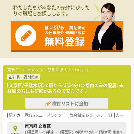
■東証プライム上場グループで経営安心♪
わたしたちがあなたの条件にぴった
■東京を中心に店舗展開、異動は相談ベースです。転居を伴う異
りの職場をお探しします。
動はございませんのでご自宅近くで勤務したい方におすすめで
す！
≪こんな薬局です≫
■根津駅より徒歩5分！
駅からも近くアクセスの良好な薬局です♪
■日祝お休みの店舗です！
■近隣には上野動物園や美術館があり、お仕事終わりも楽しめま
す♪
≪こんな方にオススメです≫
更新日：
2026/06/26
薬剤師求人ID：
191817
■福利厚生充実の大手でご勤務されたい方
正社員
調剤薬局
■地域医療に貢献したい方
■OTC業務未経験で、今後経験を積まれたい方
【文京区/千駄木駅】≪駅から徒歩4分！≫都内のみの配属！未
経験の方にも研修があるので安心です♪
検討リストに追加
駅チカ
週32h以上
ブランク可
教育制度あり
シフト制
大手チェーン
東京都 文京区
日暮里駅 (JR山手線)／日暮里駅 (JR京浜東北線)／千駄木駅 (東京メ