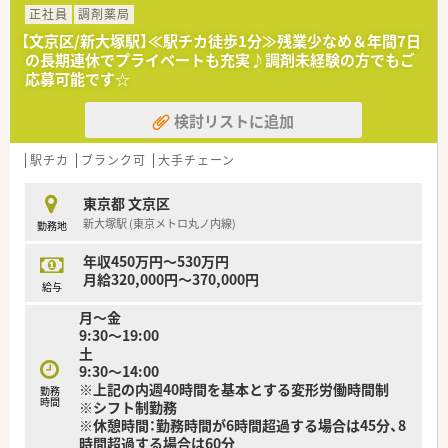
■東京を中心に店舗展開、異動は相談ベースです。転居を伴う異
正社員
調剤薬局
動はございませんのでご自宅近くで勤務したい方におすすめで
【文京区/新大塚駅】≪駅チカ徒歩1分≫残業少なめ＆年間7日
す！
の長期連休でプライベートも充実♪調剤未経験の方でもご
応募可能です☆
≪こんな店舗です≫
■根津駅より徒歩5分♪非常に好立地な薬局です！
検討リストに追加
■OTC業務がメインです♪
■店舗の前に、同グループの調剤薬局がございます。
駅チカ
ブランク可
大手チェーン
≪こんな方にオススメです≫
■福利厚生充実の大手でご勤務されたい方
東京都 文京区
■地域医療に貢献したい方
新大塚駅 (東京メトロ丸ノ内線)
勤務地
■OTC業務未経験で、今後経験を積まれたい方
年収450万円～530万円
月給320,000円～370,000円
給与
月～金
9:30～19:00
土
9:30～14:00
※上記の内週40時間を基本とする変形労働時間制
勤務
時間
※シフト制勤務
※休憩時間：勤務時間が6時間超過する場合は45分、8
時間超過する場合は60分