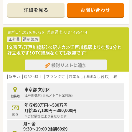
■近隣の医院より整形外科や内科、循環器科の処方箋を1日あた
り30枚から40枚ほど応需しており、じっくりと患者様に向き合
詳細を見る
お問い合わせ
えます。
■現在は常勤1名とパート2名の体制で運営されており、少人数
ながらもチームワークを大切にしながら日々の業務に励んでい
ます。
更新日：
2026/06/26
薬剤師求人ID：
495444
■2026年4月より開局時間が月火水金19時⇒18時に変更の可能
性があります。
正社員
調剤薬局
【文京区/江戸川橋駅】≪駅チカ≫江戸川橋駅より徒歩3分と
【法人特徴について】
好立地です！OTC経験なくても歓迎です！
■福岡県を中心に佐賀や熊本、さらに関東圏を含め全国に約80
店舗を展開しており、医療モール型の出店に強みを持つ法人で
検討リストに追加
す。
■薬局経営のみならず介護事業や自社農園の運営も手掛けてお
り、多角的な視点から地域の健康を支える取り組みを続けていま
駅チカ
週32h以上
ブランク可
残業なし(ほぼなし含む)
教育制度あり
す。
■設立以来26年連続で昇給を実施している極めて安定した経営
東京都 文京区
基盤があり、福利厚生や各種手当も非常に手厚く整備されていま
江戸川橋駅 (東京メトロ有楽町線)
勤務地
す。
年収450万円～530万円
【求人情報について】
月給357,100円～390,000円
■管理薬剤師としてお迎えするため、月額20,000円の管理職手
給与
※ご経験等により異なります
当が支給されるほか、経験次第で年収600万円の提示も可能で
月～金
す。
9:30～19:00（休憩60分）
■昇給は年1回、賞与は年2回で計2ヶ月分の支給実績があり、日