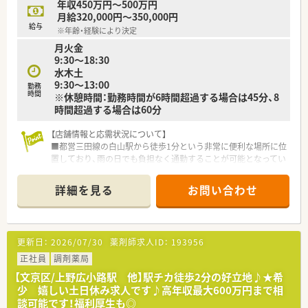
年収450万円～500万円
会に同化しつつも清潔感のある落ち着いた空間で勤務が可能で
月給320,000円～350,000円
す。
給与
※年齢・経験により決定
■女性薬剤師が多く活躍しており、時短勤務制度は最大で小学6
月火金
年生まで利用できるなど家庭と仕事を両立しやすい風土があり
9:30～18:30
ます。
水木土
■下町の生活便利店として親しまれているため、患者様との距離
9:30～13:00
が近く、温かいコミュニケーションが日常的に交わされる職場で
勤務
時間
※休憩時間：勤務時間が6時間超過する場合は45分、8
す。
時間超過する場合は60分
【こんな取り組みをしています】
■「連続休暇取得制度」を導入しており、有給休暇と公休を組み
【店舗情報と応需状況について】
合わせることで、毎年必ず7日間の長期休みを推奨しています。
■都営三田線の白山駅から徒歩1分という非常に便利な場所に位
■最新のITツールを活用して調剤業務のスピードアップを図っ
置しており、雨の日でも負担なく通勤することが可能となってい
ており、手書きの4倍速で処理できる環境構築を進めている段階
ます。
です。
■応需科目は内科や呼吸器科、小児科、循環器科と多岐にわたっ
詳細を見る
お問い合わせ
■認定薬剤師の取得に必要な費用や、実務実習指導薬剤師の資格
ており、1日あたりの処方箋枚数は約30枚ほどを応需していま
取得に関わる補助など、学び続ける姿勢を多角的にサポートしま
す。
す。
■勤務体制は常時1名から2名の薬剤師で運営されております。
更新日：
2026/07/30
薬剤師求人ID：
193956
【法人特徴について】
■東京都文京区を中心に地域密着型の店舗を複数展開しており、
正社員
調剤薬局
日々のたゆまぬ努力によってサービスの向上に常に努めている
【文京区/上野広小路駅 他】駅チカ徒歩2分の好立地♪★希
法人です。
少 嬉しい土日休み求人です♪高年収最大600万円まで相
■大手チェーンにはない柔軟な運営体制が魅力であり、地域住民
談可能です！福利厚生も◎
の健康を支えるパートナーとして確かな信頼と実績を積み重ね