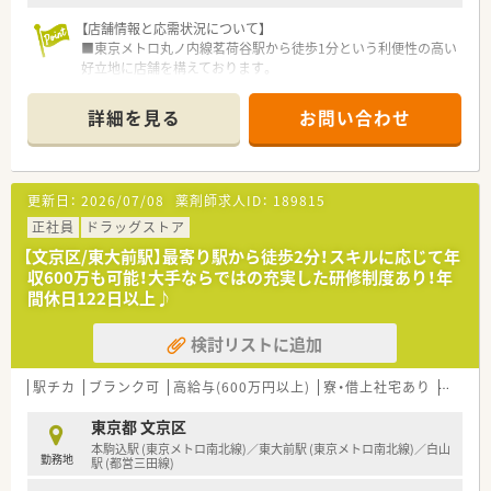
【店舗情報と応需状況について】
■東京メトロ丸ノ内線茗荷谷駅から徒歩1分という利便性の高い
好立地に店舗を構えております。
■内科、耳鼻科、小児科、精神科を始めとした幅広い科目の処方
箋を1日あたり200枚強応需しています。
詳細を見る
お問い合わせ
■正社員6名、パート7名、医療事務4名の常時7名体制で患者様へ
の対応を丁寧に行っています。
【法人特徴について】
更新日：
2026/07/08
薬剤師求人ID：
189815
■創業100年以上の歴史を持ち、地域住民の健康を長きにわたり
サポートし続けている企業です。
正社員
ドラッグストア
■茗荷谷駅前の本店を中心に文京区内で4店舗を展開し、地域密
【文京区/東大前駅】最寄り駅から徒歩2分！スキルに応じて年
着型の薬局づくりを進めております。
収600万も可能！大手ならではの充実した研修制度あり！年
■調剤だけでなくOTC、雑貨、化粧品の販売も手掛け、地域住民
間休日122日以上♪
の健康を多角的にサポートしています。
検討リストに追加
【こんな取り組みをしています】
■薬剤師国保に加入していますが、社会保険と同等の待遇となる
よう差額を手当として支給しています。
駅チカ
ブランク可
高給与(600万円以上)
寮・借上社宅あり
教育制
■育児休業からの復職率は100%であり、仕事と子育てを両立し
やすい環境を会社全体で支援しています。
東京都 文京区
■患者様第一の方針でノルマは一切なく、安心して医療提供に専
本駒込駅 (東京メトロ南北線)／東大前駅 (東京メトロ南北線)／白山
勤務地
念できる環境を整備しています。
駅 (都営三田線)