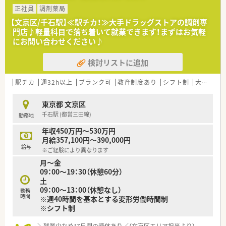
サポートし続けている企業です。
正社員
調剤薬局
■茗荷谷駅前の本店を中心に文京区内で4店舗を展開し、地域密
【文京区/千石駅】≪駅チカ！≫大手ドラッグストアの調剤専
着型の薬局づくりを進めております。
門店♪軽量科目で落ち着いて就業できます！まずはお気軽
■調剤だけでなくOTC、雑貨、化粧品の販売も手掛け、地域住民
にお問い合わせください♪
の健康を多角的にサポートしています。
検討リストに追加
【職場環境と雰囲気】
■入社3年後の定着率が90％以上と高く、平均勤続年数14年と従
業員の満足度が非常に高い職場です。
駅チカ
週32h以上
ブランク可
教育制度あり
シフト制
大手チェーン
■全社で年2回の交流会があり、社員同士の人間関係がとても良
好で風通しの良い環境です。
東京都 文京区
■経営者が薬剤師で常に現場に出ているため、現場の意見が経営
千石駅 (都営三田線)
勤務地
に反映されやすい環境です。
年収450万円～530万円
【こんな取り組みをしています】
月給357,100円～390,000円
■薬剤師国保に加入していますが、社会保険と同等の待遇となる
給与
※ご経験により異なります
よう差額を手当として支給しています。
月～金
■育児休業からの復職率は100%であり、仕事と子育てを両立し
09：00～19：30（休憩60分）
やすい環境を会社全体で支援しています。
土
■患者様第一の方針でノルマは一切なく、安心して医療提供に専
09：00～13：00（休憩なし）
念できる環境を整備しています。
勤務
時間
※週40時間を基本とする変形労働時間制
※シフト制