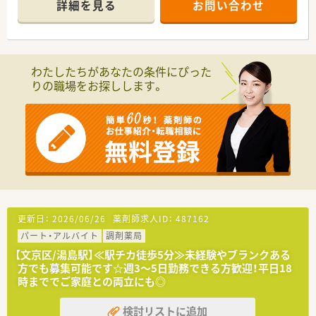
詳細を見る
お問い合わせ
率がとても高く、従業員の満足度も高い薬局です。
■ノルマ等は一切ございません。患者様第一で考る会社方針で
す。
■薬剤師国保を導入しておりますが、従業員の支払い負担額は社
会保険加入と同額の負担となります。
わたしたちがあなたの条件にぴった
※社会保険料との差額は手当として支給しており、社会保険で得
りの職場をお探しします。
られる、傷病手当金・出産手当金等は会社負担で取得が可能で
す。実質、社会保険加入と同等の待遇が受けられる環境です。
≪お休みの取りやすい環境です≫
■有休消化率100％ 休みたい時に休める環境を現場の薬剤師
が協力しあっております。
■育休からの復職率は100％！ 社長自らも仕事と子育てを両立
しているからこそ現場への理解が高いです。
■近隣店舗の協力体制が充実しております。店舗間が近い為、い
ざという時の協力体制が整っております。
■経営者が薬剤師で常に現場に出られており、現場で働かれる薬
剤師との距離が近く風通しの良い環境です。
更新日：
2026/06/26
薬剤師求人ID：
487162
パート・アルバイト
調剤薬局
≪こんな薬局です≫
■茗荷谷駅から徒歩1分！駅を出てすぐの好立地♪
【文京区/湯島駅】≪駅チカ徒歩5分≫未経験やブランクある
■メリハリをもって働く風土がございます。薬歴を書く専用スペ
方でも募集可能です☆週3～5日勤務できる方歓迎！平日18
ースがあるなど調剤室内も工夫されております。
時まででご家庭との両立にも◎
■処方箋枚数は200～300枚/日ですが、常時5～7人体制で1人あ
たりの負担は少ない環境です♪
検討リストに追加
■内科, 耳鼻科, 小児科, 精神科を多く応需しています