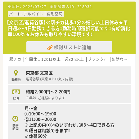
■東京メトロ南北線の本駒込駅やJR山手線の田端駅から徒歩10
更新日：
2026/07/27
薬剤師求人ID：
218931
分ほどの距離に位置するアクセスに便利な調剤薬局です。
■近くにあるクリニックから主に呼吸器科や内科、循環器科の処
パート・アルバイト
調剤薬局
方箋を1日に約40枚ほど応需している店舗です。
【文京区/茗荷谷駅】≪駅チカ徒歩1分≫嬉しい土日休み★平
■医療品の採用品目数は約1,430品目となっており、様々な処方
日週3～4日勤務できる方！勤務時間選択可能です！有給消化
に対応できる体制をしっかりと整えています。
率100％★お休みも取りやすい環境です！
【職場環境と雰囲気】
検討リストに追加
■薬剤師は常時2名から3名が在籍しており、医療事務も1名から
2名体制のため協力体制が整っています。
■スタッフ同士の仲が良く定着率が非常に高い店舗で、人間関係
駅チカ
年間休日120日以上
週32h以上
ブランク可
転勤なし
認
のストレスが少なく馴染みやすい環境です。
■困った時にはすぐに相談や質問ができるアットホームな雰囲
東京都 文京区
気があり、安心して長く働ける職場となっています。
茗荷谷駅 (東京メトロ丸ノ内線)
勤務地
【こんな方にオススメ】
時給2,000円～2,200円
■18時閉局の職場で残業を気にすることなく、ワークライフバ
ランスを重視して働きたい方に最適な薬局です。
※年齢・ご経験によります
給与
■開設から年数が浅い綺麗で清潔な職場で、気持ちを新たに落ち
月～金
着いて調剤業務に取り組みたい方にぴったりです。
①10:00～19:00
■大手チェーンにはないアットホームな環境で、お互いに助け合
②11:00～20:00
いながら長く定着して働きたい方にお勧めします。
※上記の内①②のいずれか、週3～4日できる方
勤務
時間
※曜日は相談できます！
※休憩60分