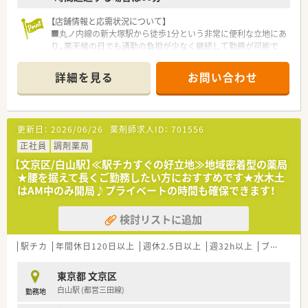
【店舗情報と応需状況について】
■丸ノ内線の新大塚駅から徒歩1分という非常に便利な立地にあ
り、悪天候の日でも通勤の負担が少なく継続して勤務が可能で
す。
■耳鼻科や小児科、心療内科など幅広い科目の処方箋を1日に約
詳細を見る
お問い合わせ
15枚から20枚ほど応需しており、じっくりと業務に取り組めま
す。
■薬剤師は常勤2名とパート2名の合計4名体制で構成されてお
り、少人数のアットホームな環境で連携を取りながら働ける店舗
更新日：
2026/06/26
薬剤師求人ID：
701556
です。
正社員
調剤薬局
【法人特徴について】
【文京区/白山駅】≪駅チカすぐの好立地≫地域密着型の薬局
■東京23区を中心にドミナント展開を推進しており、地域に密
★腰を据えて長くご勤務したい方におすすめです★水木土
着した店舗運営を行うことで物流や広告の効率化を実現してい
はAM中のみ開局♪プライベートの時間も確保できます！
ます。
■大手ホールディングスの完全子会社として安定した経営基盤
検討リストに追加
を誇り、充実した福利厚生制度を安心して利用することが可能で
す。
■21世紀のベスト1企業を目指し独自の社員教育に注力してお
駅チカ
年間休日120日以上
週休2.5日以上
週32h以上
ブランク可
り、社会人マナーから専門知識まで学べる環境が整っておりま
す。
東京都 文京区
白山駅 (都営三田線)
勤務地
【職場環境と雰囲気】
■店舗ごとに地域の雰囲気に合わせた配色を施しており、地域社