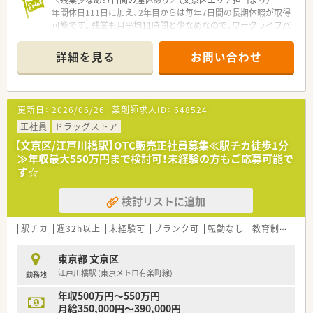
＼残業少なめ！7日間の連休あり／（文京区エリア担当より）
年間休日111日に加え、2年目からは毎年7日間の長期休暇が取得
可能です。残業も月平均11時間と少なめなので、ワークライフバ
ランスを重視したい方に最適です。
＊------------------------------------------＊
詳細を見る
お問い合わせ
【店舗情報と応需状況について】
■都営三田線の千石駅から徒歩で1分ほどの好立地に位置してお
り、毎日の通勤が非常に便利で雨の日でも快適にアクセスできま
更新日：
2026/06/26
薬剤師求人ID：
648524
す。
■処方箋は1日あたり約200枚を応需しており、整形外科や内科、
正社員
ドラッグストア
小児科をはじめとした様々な科目の面対応を行っています。
【文京区/江戸川橋駅】OTC販売正社員募集≪駅チカ徒歩1分
■医薬品の採用品目数は約2300品目と豊富であり、近隣の文京
≫年収最大550万円まで検討可！未経験の方もご応募可能で
整形外科や多数の医療機関からの処方箋を受け付けています。
す☆
【法人特徴について】
検討リストに追加
■東京23区内を対象にドミナント展開を推進しているため、転
居を伴う大きな異動がなく住み慣れた地域で長く働き続けられ
ます。
駅チカ
週32h以上
未経験可
ブランク可
転勤なし
教育制度あり
■大手ドラッグストアホールディングスの100％子会社である
ため、経営基盤が極めて安定しており手厚い福利厚生が魅力で
東京都 文京区
す。
江戸川橋駅 (東京メトロ有楽町線)
勤務地
■お客様の満足度を高めるために社員教育へ最大限の力を注い
でおり、独自の研修制度を通じて個性を伸ばす会社です。
年収500万円～550万円
月給350,000円～390,000円