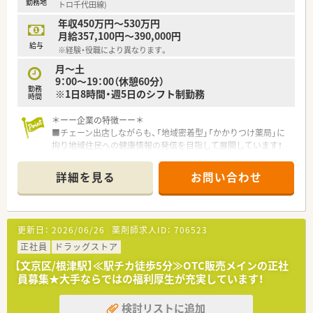
勤務地
トロ千代田線)
年収450万円～530万円
月給357,100円～390,000円
給与
※経験・役職により異なります。
月～土
9：00～19：00（休憩60分）
勤務
※1日8時間・週5日のシフト制勤務
時間
＊ーー企業の特徴ーー＊
■チェーン出店しながらも、「地域密着型」「かかりつけ薬局」に
拘り地域住民への健康情報の発信を目指して展開しています！
■ドラッグストア・調剤併設店の2種類の店舗があります♪
調剤併設店の場合は薬剤師は調剤のみに従事しています！
詳細を見る
お問い合わせ
■社内外に関わらず多くの研修を行っており高い向上心を持っ
た社員が多く在籍しています！
＊ーー研修体制も充実！ーー＊
更新日：
2026/06/26
薬剤師求人ID：
706523
■未経験の方も安心！
入社時の研修は、
正社員
ドラッグストア
導入研修4日間・調剤研修3日間・OTC研修2日間としっかり勉強
【文京区/根津駅】≪駅チカ徒歩5分≫OTC販売メインの正社
のできる環境です♪
員募集★大手ならではの福利厚生が充実しています！
■顧客満足度UPの為、会社独自の研修もあります！
社会人としてのマナーを身に着け、薬剤師研修では専門知識も吸
検討リストに追加
収できます♪