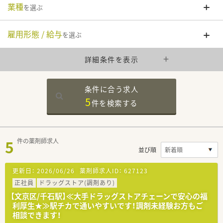
業種
を選ぶ
雇用形態 / 給与
を選ぶ
詳細条件を表示
条件に合う求人
5
件を
検索する
5
件の薬剤師求人
並び順
更新日：
2026/06/26
薬剤師求人ID：
627123
正社員
ドラッグストア(調剤あり)
【文京区/千石駅】≪大手ドラッグストアチェーンで安心の福
利厚生★≫駅チカで通いやすいです！調剤未経験お方もご
相談できます！