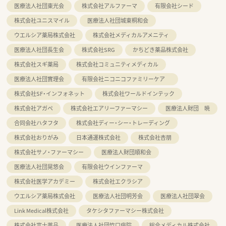
医療法人社団東光会
株式会社アルファーマ
有限会社シード
株式会社ユニスマイル
医療法人社団城東桐和会
ウエルシア薬局株式会社
株式会社メディカルアメニティ
医療法人社団長生会
株式会社SRG
かちどき薬品株式会社
株式会社スギ薬局
株式会社コミュニティメディカル
医療法人社団實理会
有限会社ニコニコファミリーケア
株式会社SF・インフォネット
株式会社ワールドインテック
株式会社アガペ
株式会社エアリーファーマシー
医療法人財団 暁
合同会社ハタフタ
株式会社ディー・シー・トレーディング
株式会社おりがみ
日本通運株式会社
株式会社杏朋
株式会社サノ・ファーマシー
医療法人財団順和会
医療法人社団晃悠会
有限会社ウインファーマ
株式会社医学アカデミー
株式会社エクラシア
ウエルシア薬局株式会社
医療法人社団明芳会
医療法人社団翠会
Link Medical株式会社
タケシタファーマシー株式会社
株式会社富士薬品
医療法人社団竹口病院
総合メディカル株式会社