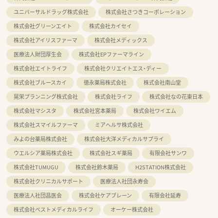
ユニバーサルドラッグ株式会社
株式会社さつきコーポレーション
株式会社グリーンエイト
株式会社カイセイ
株式会社アイリスファーマ
株式会社メディックス
医療法人財団厚生会
株式会社EPファーマライン
株式会社エイトライフ
株式会社クリエイトエス・ディー
株式会社ブルースカイ
徳永薬局株式会社
株式会社南山堂
晃栄プランニング株式会社
株式会社ライフ
株式会社なの花東日本
株式会社マシスタ
株式会社宮本薬局
株式会社ワイエム
株式会社スマイルファーマ
ミアヘルサ株式会社
みよの台薬局株式会社
株式会社大洋メディカルサプライ
ウエルシア薬局株式会社
株式会社スギ薬局
有限会社サンワ
株式会社TUMUGU
株式会社鈴木薬局
H2STATION株式会社
株式会社クリニカルサポート
医療法人社団永寿会
医療法人社団昌医会
株式会社ケアブレーン
有限会社延寿
株式会社ベストメディカルライフ
オーケー株式会社