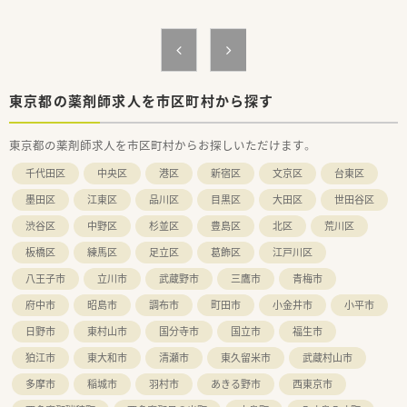
東京都の薬剤師求人を市区町村から探す
東京都の薬剤師求人を市区町村からお探しいただけます。
千代田区
中央区
港区
新宿区
文京区
台東区
墨田区
江東区
品川区
目黒区
大田区
世田谷区
渋谷区
中野区
杉並区
豊島区
北区
荒川区
板橋区
練馬区
足立区
葛飾区
江戸川区
八王子市
立川市
武蔵野市
三鷹市
青梅市
府中市
昭島市
調布市
町田市
小金井市
小平市
日野市
東村山市
国分寺市
国立市
福生市
狛江市
東大和市
清瀬市
東久留米市
武蔵村山市
多摩市
稲城市
羽村市
あきる野市
西東京市