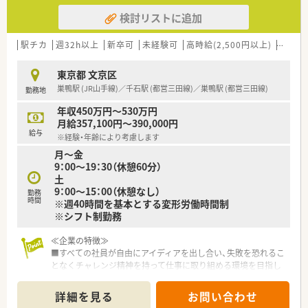
検討リストに追加
駅チカ
週32h以上
新卒可
未経験可
高時給(2,500円以上)
認定薬
東京都 文京区
巣鴨駅 (JR山手線)／千石駅 (都営三田線)／巣鴨駅 (都営三田線)
勤務地
年収450万円～530万円
月給357,100円～390,000円
給与
※経験・年齢により考慮します
月～金
9：00～19：30（休憩60分）
土
9：00～15：00（休憩なし）
勤務
時間
※週40時間を基本とする変形労働時間制
※シフト制勤務
≪企業の特徴≫
■すべての社員が自由にアイディアを出し合い、失敗を恐れるこ
となくチャレンジ精神を持って仕事に取り組める環境を目指し
ている企業です
■薬剤師として更なるキャリアアップを目指す方はもちろん、薬
詳細を見る
お問い合わせ
剤師としての枠を超えたキャリアアップのチャンスがたくさん