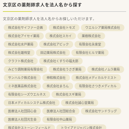
文京区の薬剤師求人を法人名から探す
文京区の薬剤師求人を法人名からお探しいただけます。
株式会社サイファー企画
株式会社トモズ
ウエルシア薬局株式会社
株式会社アイセイ薬局
株式会社スカイ
薬樹株式会社
株式会社水戸薬局
株式会社アビック
有限会社永楽堂
株式会社雄飛堂
田辺薬局株式会社
有限会社ヒルマ薬局
クラフト株式会社
株式会社くすりの福太郎
みどり調剤薬局有限会社
株式会社うさぎ薬局
株式会社ノムラ薬局
サンハルク株式会社
伸和株式会社
株式会社メディカルケミスト
ミネ医薬品株式会社
株式会社まろん
有限会社さつきメディカル
有限会社シーズウエルネス
株式会社スギ薬局
日本メディカルシステム株式会社
株式会社誠心堂薬局
医療法人社団回心会
医療法人社団総合会
株式会社サンドラッグ
医療法人社団光生会
有限会社中山薬局
株式会社ストーン・フィールド
トライアドジャパン株式会社