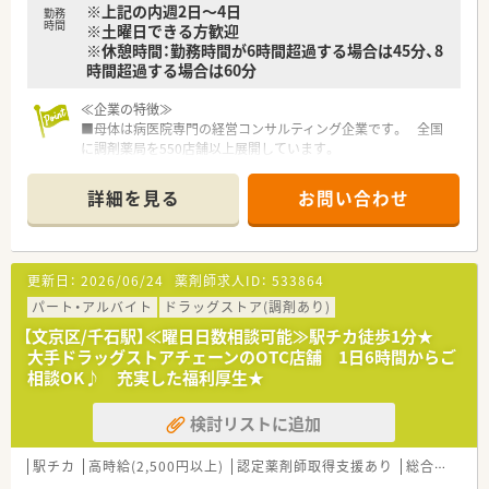
※上記の内週2日～4日
勤務
時間
※土曜日できる方歓迎
※休憩時間：勤務時間が6時間超過する場合は45分、8
時間超過する場合は60分
≪企業の特徴≫
■母体は病医院専門の経営コンサルティング企業です。 全国
に調剤薬局を550店舗以上展開しています。
■薬局事業だけでなく、クリニックモールの企画・運営や医療機
器のリースなど幅広く事業を展開しております。
詳細を見る
お問い合わせ
■勤務地や転勤の有無など、希望により働き方を選択できます。
■転勤のない働き方も可能です。
入社後に「転勤あり」から「転勤なし」へ
働き方を変更することもできます。
更新日：
2026/06/24
薬剤師求人ID：
533864
■電子薬歴・ピッキングサポートシステムを導入しています。全
店舗にて統一されています。
パート・アルバイト
ドラッグストア(調剤あり)
■糖尿病や在宅、がんといった領域などで
【文京区/千石駅】≪曜日日数相談可能≫駅チカ徒歩1分★
「社内認定専門薬剤師」の育成に力を入れており薬剤師さんの専
大手ドラッグストアチェーンのOTC店舗 1日6時間からご
門性を高めています。
相談OK♪ 充実した福利厚生★
≪福利厚生が整っています≫
検討リストに追加
■育休復帰率は100％！
育児休業は、最大3歳に達した月の末日まで延長可能です。
■「短時間勤務制度」もあり、子育てと両立しながら勤務できる
駅チカ
高時給(2,500円以上)
認定薬剤師取得支援あり
総合科目
環境です。