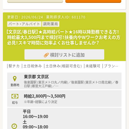
ある環境です
■東京、神奈川、千葉、埼玉を中心に約130店舗展開中の大手チェ
ーン薬局です
更新日：
2026/06/24
薬剤師求人ID：
601170
パート・アルバイト
調剤薬局
【文京区/春日駅】★高時給パート★16時以降勤務できる方！
時給最大3,500円まで検討可！扶養内やWワークお考えの方
必見！スキマ時間に効率よくお仕事しませんか？
検討リストに追加
駅チカ
土日祝休み
土日休み(相談可含む)
未経験可
ブランク可
東京都 文京区
後楽園駅 (東京メトロ丸ノ内線)／後楽園駅 (東京メトロ南北線)／春
勤務地
日駅 (都営大江戸線)／
…
時給2,800円～3,500円
※年齢・経験により決定
給与
平日
16:00～19:00
土
09:00～18:00