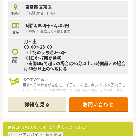
その他、介護休暇への「短時間勤務制度」があり、サポートが充実
東京都 文京区
しております。
千石駅 (都営三田線)
勤務地
■「くるみんマーク」を取得しています。
時給2,000円～2,200円
≪勉強できる環境です！≫
■集合研修や階層別研修など、現段階の本人のスキルにあ応じて
※経験・年齢により考慮します
給与
研修制度が充実しています。
月～土
■幅広いキャリアプランが描けます。
09：00～23：00
※上記のうち週2～3日
※1日6～7時間勤務
勤務
時間
※実働6時間超えの場合は45分以上、8時間超えの場合
は60分以上の休憩付与
≪企業の特徴≫
■すべての社員が自由にアイディアを出し合い、失敗を恐れるこ
となくチャレンジ精神を持って仕事に取り組める環境を目指し
ている企業です
■薬剤師として更なるキャリアアップを目指す方はもちろん、薬
詳細を見る
お問い合わせ
剤師としての枠を超えたキャリアアップのチャンスがたくさん
ある環境です
■東京、神奈川、千葉、埼玉を中心に約130店舗展開中の大手チェ
ーン薬局です
更新日：
2026/06/24
薬剤師求人ID：
237144
パート・アルバイト
調剤薬局