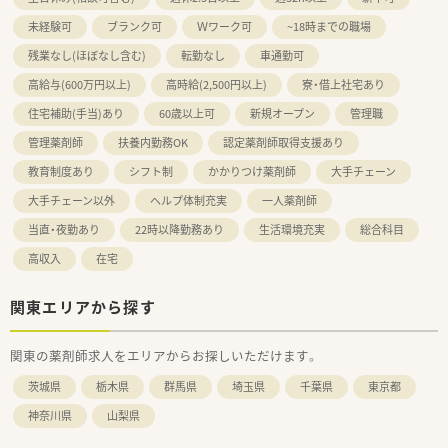
未経験可
ブランク可
Ｗワーク可
~18時までの職場
残業なし(ほぼなし含む)
転勤なし
車通勤可
高給与(600万円以上)
高時給(2,500円以上)
寮・借上社宅あり
住宅補助(手当)あり
60歳以上可
新規オープン
管理職
管理薬剤師
扶養内勤務OK
認定薬剤師取得支援あり
教育制度あり
シフト制
かかりつけ薬剤師
大手チェーン
大手チェーン以外
ヘルプ体制充実
一人薬剤師
当直・夜勤あり
22時以降勤務あり
生活環境充実
総合科目
高収入
在宅
関東エリアから探す
関東の薬剤師求人をエリアからお探しいただけます。
茨城県
栃木県
群馬県
埼玉県
千葉県
東京都
神奈川県
山梨県