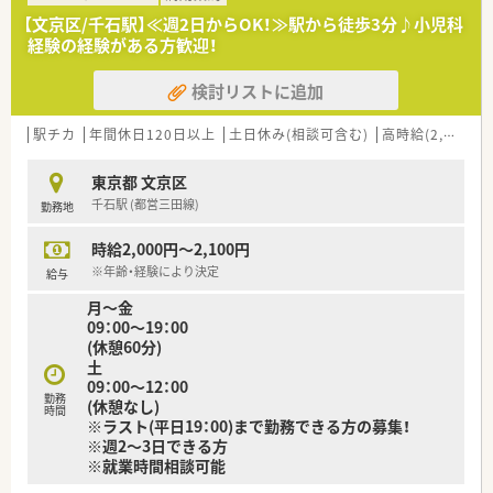
【文京区/千石駅】≪週2日からOK！≫駅から徒歩3分♪小児科
経験の経験がある方歓迎！
検討リストに追加
駅チカ
年間休日120日以上
土日休み(相談可含む)
高時給(2,500円以上)
東京都 文京区
千石駅 (都営三田線)
勤務地
時給2,000円～2,100円
※年齢・経験により決定
給与
月～金
09：00～19：00
(休憩60分)
土
09：00～12：00
勤務
(休憩なし)
時間
※ラスト(平日19：00)まで勤務できる方の募集！
※週2～3日できる方
※就業時間相談可能