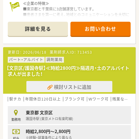
≪企業の特徴≫
■東京都と千葉県に3店舗運営しています。
■患者さまを第一に考え、地域とのコミュニケーションを大切に
しながら、地域医療に特化した薬局です！
≪こんな薬局です≫
詳細を見る
お問い合わせ
■白を基調とした店内で、とても清潔感があり、綺麗な薬局です
♪
■駅から徒歩3分と駅チカの為、通勤がとても便利です！
更新日：
2026/06/18
薬剤師求人ID：
713453
パート・アルバイト
調剤薬局
【文京区/護国寺駅】≪時給2800円≫隔週月・土のアルバイト
求人が出ました！
検討リストに追加
駅チカ
年間休日120日以上
ブランク可
Ｗワーク可
残業なし(ほぼなし含む)
東京都 文京区
護国寺駅 (東京メトロ有楽町線)
勤務地
時給2,800円～2,800円
※経験・就業条件により異なる
給与