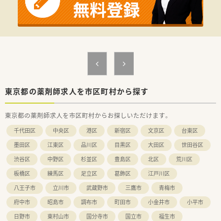
○こんな方におすすめです○
■子育て中でのママ薬剤師さん
■趣味やプライベートと両立したい方
■小児科を勉強したい方
東京都の薬剤師求人を市区町村から探す
東京都の薬剤師求人を市区町村からお探しいただけます。
千代田区
中央区
港区
新宿区
文京区
台東区
墨田区
江東区
品川区
目黒区
大田区
世田谷区
渋谷区
中野区
杉並区
豊島区
北区
荒川区
板橋区
練馬区
足立区
葛飾区
江戸川区
八王子市
立川市
武蔵野市
三鷹市
青梅市
府中市
昭島市
調布市
町田市
小金井市
小平市
日野市
東村山市
国分寺市
国立市
福生市