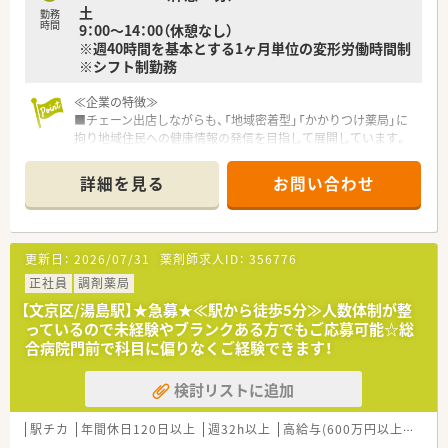
土
らではの安定感と地域密着のアットホームな雰囲気が融合して
勤務
時間
9：00～14：00（休憩なし）
います。
※週40時間を基本とする1ヶ月単位の変形労働時間制
※シフト制勤務
≪企業の特徴≫
■チェーン出店しながらも、「地域密着型」「かかりつけ薬局」に
拘り地域住民への健康情報の発信を目指して展開しています。
■ドラッグストア・調剤併設店の2種類の店舗があり、調剤併設
店の場合は薬剤師は調剤のみに従事しています。
詳細を見る
お問い合わせ
■社内外に関わらず多くの研修を行っており高い向上心を持っ
た社員が多く在籍しています。
■調剤、OTC完全分業制 調剤業務、OTC業務に集中してご勤務
いただけます。
更新日：
2026/07/31
薬剤師求人ID：
356776
■東証プライム上場グループで経営安心♪
■東京を中心に店舗展開、異動は相談ベースです。転居を伴う異
正社員
調剤薬局
動はございませんのでご自宅近くで勤務したい方におすすめで
【文京区/湯島駅】★急募★≪駅から徒歩5分≫人数体制が整
す！
っているので未経験やブランクある方でもご応募可能☆総
合病院門前で科目に偏りなくご経験できます！
≪こんな薬局です≫
■根津駅より徒歩5分！
検討リストに追加
駅からも近くアクセスの良好な薬局です♪
■日祝お休みの店舗です！
■近隣には上野動物園や美術館があり、お仕事終わりも楽しめま
駅チカ
年間休日120日以上
週32h以上
高給与(600万円以上)
認定
す♪