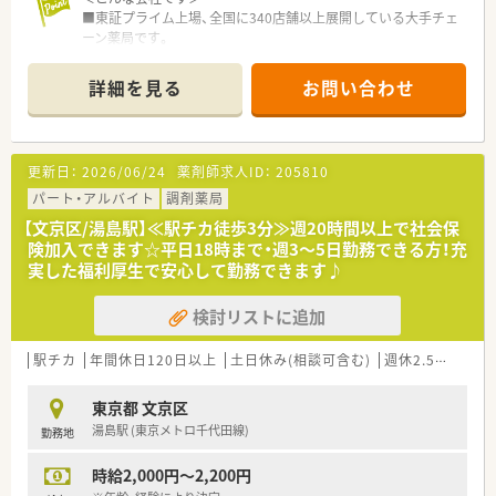
温かな雰囲気です。
■東証プライム上場、全国に340店舗以上展開している大手チェ
ーン薬局です。
■大学病院門前･ドラッグストア併設店･コンビニ併設店など、
様々な形態の薬局を全国に展開しております。
詳細を見る
お問い合わせ
■福利厚生も充実しているので、安心して働けます。
■ほぼ全店で「座り投薬」のためでしっかりと患者様に向き合っ
て服薬指導ができます
■「地域密着」がキーワード。地域に毎に合わせた店舗デザイン、
更新日：
2026/06/24
薬剤師求人ID：
205810
25年前より取り組んでいる在宅（実施率90%）、健康イベントな
どを行っています
パート・アルバイト
調剤薬局
■「育休・育短の取得が100%（一般平均83.6％）」の取得実績か
【文京区/湯島駅】≪駅チカ徒歩3分≫週20時間以上で社会保
つ、「復帰率96%（一般平均40％）」
険加入できます☆平日18時まで・週3～5日勤務できる方！充
■段階的にスキルアップが図れる、充実の研修プログラム。
実した福利厚生で安心して勤務できます♪
■症例検討会・服薬指導ロールプレイング・メーカー説明会・医療
機関との合同勉強会など、各種勉強会も多数あります！
検討リストに追加
＜こんな方にオススメ！＞
★在宅の実施率は全店舗の内90%のため在宅医療に興味・熱意の
駅チカ
年間休日120日以上
土日休み(相談可含む)
週休2.5日以上
ある方！
★ライフワークバランス重視の方！
東京都 文京区
★地域密着の薬局で働きたい方！
湯島駅 (東京メトロ千代田線)
勤務地
＜研修制度＞
時給2,000円～2,200円
■定期的な勉強会や外部研修にも積極的に参加のためスキルア