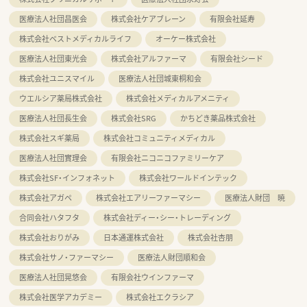
医療法人社団昌医会
株式会社ケアブレーン
有限会社延寿
株式会社ベストメディカルライフ
オーケー株式会社
医療法人社団東光会
株式会社アルファーマ
有限会社シード
株式会社ユニスマイル
医療法人社団城東桐和会
ウエルシア薬局株式会社
株式会社メディカルアメニティ
医療法人社団長生会
株式会社SRG
かちどき薬品株式会社
株式会社スギ薬局
株式会社コミュニティメディカル
医療法人社団實理会
有限会社ニコニコファミリーケア
株式会社SF・インフォネット
株式会社ワールドインテック
株式会社アガペ
株式会社エアリーファーマシー
医療法人財団 暁
合同会社ハタフタ
株式会社ディー・シー・トレーディング
株式会社おりがみ
日本通運株式会社
株式会社杏朋
株式会社サノ・ファーマシー
医療法人財団順和会
医療法人社団晃悠会
有限会社ウインファーマ
株式会社医学アカデミー
株式会社エクラシア