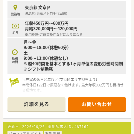
東京都 文京区
≪こんな方にオススメです≫
湯島駅 (東京メトロ千代田線)
勤務地
■福利厚生充実の大手でご勤務されたい方
■地域医療に貢献したい方
年収450万円～600万円
■OTC業務未経験で、今後経験を積まれたい方
月給320,000円～420,000円
給与
※ご経験・ご就業条件などにより異なる
月～金
9:00～18:00（休憩60分）
土
9:00～13:00（休憩なし）
勤務
時間
※週40時間を基本とする1ヶ月単位の変形労働時間制
※シフト制勤務
＼充実の休日と年収／（文京区エリア担当より）
年間休日122日で無理なく働けます。最大年収832万円も目指せ
る環境です。
＊------------------------------------------＊
詳細を見る
お問い合わせ
【店舗情報と応需状況について】
■東京メトロ千代田線の湯島駅から徒歩5分と非常に好アクセス
な立地に店舗を構えています。
■処方箋は総合科目を1日90～100枚受け持ち幅広い症例の調剤
更新日：
2026/06/26
薬剤師求人ID：
487162
スキルを身につけられます。
■体制は薬剤師8名と事務4名が在籍し1人当たりの業務負担を
パート・アルバイト
調剤薬局