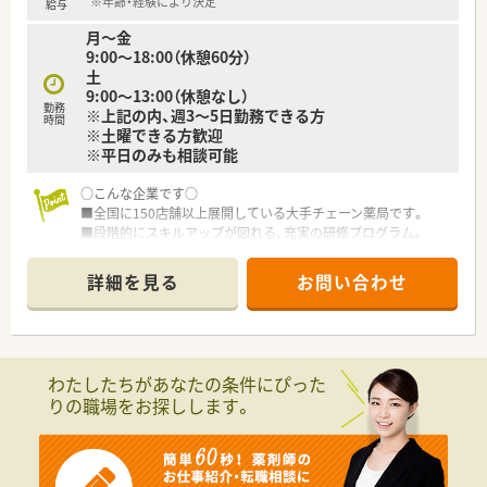
ップ可能です。
※年齢・経験により決定
給与
2年に1度、社員によって企画・運営される学術大会も実施してい
月～金
ます。
9:00～18:00（休憩60分）
■新入社員研修や中堅社員研修、管理者研修など、階層別での研
土
修プログラムのほか、薬局内での勉強会、学術大会への参加など
9:00～13:00（休憩なし）
教育制度も充実しています
勤務
※上記の内、週3～5日勤務できる方
時間
※土曜できる方歓迎
※平日のみも相談可能
≪成長できる環境≫
■在宅の実施率は90%！
○こんな企業です○
約26年前から在宅・施設業務に取り組んで来た経験･実績を活か
■全国に150店舗以上展開している大手チェーン薬局です。
し医療機関との連携を深めてます。薬剤師一人あたりの処方箋
■段階的にスキルアップが図れる、充実の研修プログラム。
処理枚数が少なく、バランス良く業務をこなす事が可能です。
■症例検討会・服薬指導ロールプレイング・メーカー説明会・医療
■「機能性のあるアロマ」や「医療用サプリメント」を活用した予
機関との合同勉強会など、各種勉強会も多数あります！
防医療にも携わる事が可能です。
詳細を見る
お問い合わせ
■最新の監査システムを導入、薬剤師業務に集中できる環境です
■より高度な知識を学びたい方という方には、大学病院の敷地内
■産休復帰率96％・女性も長く働ける環境です
へも薬局を出店しており、病院と連携し病院研修を実施しており
「外来がん治療認定薬剤師」をはじめとする資格・専門性を身に
○こんな薬局です○
つける事ができる様にサポートしてくれます。
■湯島駅から徒歩3分
わたしたちがあなたの条件にぴった
■全国100店舗以上展開をしている大手チェーン薬局第1号店。
りの職場をお探しします。
■小児科をメインに応需しています！勉強したい方必見☆
■加算関係がしっかりと算定されているため、地域体制加算など
技術料の面で安定しています