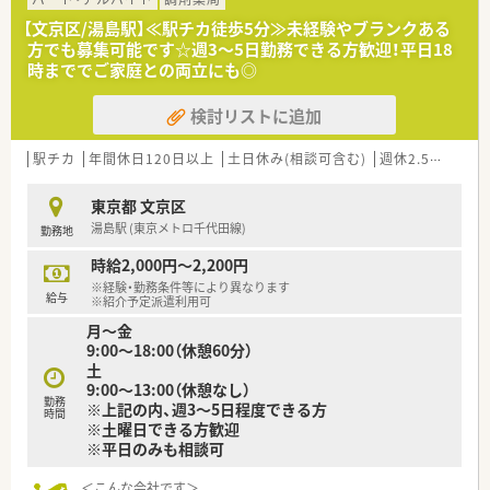
軽減した職場設計です。
【文京区/湯島駅】≪駅チカ徒歩5分≫未経験やブランクある
方でも募集可能です☆週3～5日勤務できる方歓迎！平日18
【法人特徴について】
時まででご家庭との両立にも◎
■全国に約350店舗を展開する東証スタンダード上場グループ
の薬局法人です。
検討リストに追加
■地域密着を掲げ全店の約90％で在宅医療に取り組んできた豊
かな実績を誇ります。
■健康サポート薬局の取得率も業界屈指で予防医療にも積極的
駅チカ
年間休日120日以上
土日休み(相談可含む)
週休2.5日以上
に力を入れています。
東京都 文京区
【勤務実態について】
湯島駅 (東京メトロ千代田線)
勤務地
■平日は18時閉局のため仕事終わりのプライベートな時間を十
分に満喫できます。
時給2,000円～2,200円
■残業時間は月平均15時間程度と少なめで1分単位で手当がし
※経験・勤務条件等により異なります
っかり支給されます。
給与
※紹介予定派遣利用可
■年間休日は122日と多く仕事とプライベートを両立しやすい
月～金
環境が魅力的です。
9:00～18:00（休憩60分）
土
【職場環境と雰囲気】
9:00～13:00（休憩なし）
■座って服薬指導を行えるカウンターを完備し体への負担を大
勤務
※上記の内、週3～5日程度できる方
きく削減しています。
時間
※土曜日できる方歓迎
■最新の監査システムを導入しており安心して調剤に集中でき
※平日のみも相談可
る環境が整っています。
■教育基幹店としての役割も担いお互いに教え合い高め合える
＜こんな会社です＞