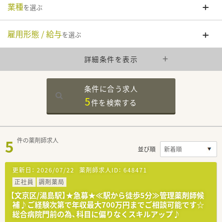
業種
を選ぶ
雇用形態 / 給与
を選ぶ
詳細条件を表示
条件に合う求人
5
件を
検索する
5
件の薬剤師求人
並び順
更新日：
2026/07/22
薬剤師求人ID：
648471
正社員
調剤薬局
【文京区/湯島駅】★急募★≪駅から徒歩5分≫管理薬剤師候
補♪ご経験次第で年収最大700万円までご相談可能です☆
総合病院門前の為、科目に偏りなくスキルアップ♪