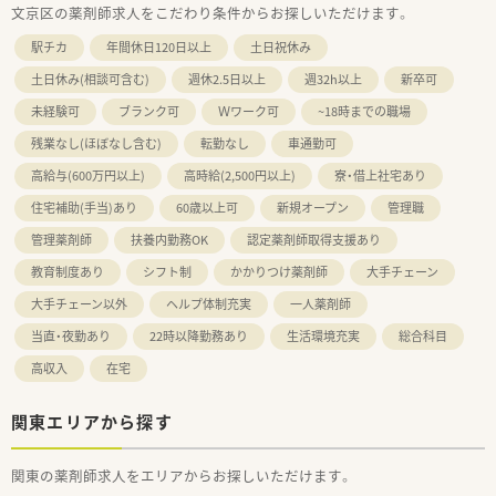
文京区の薬剤師求人をこだわり条件からお探しいただけます。
駅チカ
年間休日120日以上
土日祝休み
土日休み(相談可含む)
週休2.5日以上
週32h以上
新卒可
未経験可
ブランク可
Ｗワーク可
~18時までの職場
残業なし(ほぼなし含む)
転勤なし
車通勤可
高給与(600万円以上)
高時給(2,500円以上)
寮・借上社宅あり
住宅補助(手当)あり
60歳以上可
新規オープン
管理職
管理薬剤師
扶養内勤務OK
認定薬剤師取得支援あり
教育制度あり
シフト制
かかりつけ薬剤師
大手チェーン
大手チェーン以外
ヘルプ体制充実
一人薬剤師
当直・夜勤あり
22時以降勤務あり
生活環境充実
総合科目
高収入
在宅
関東エリアから探す
関東の薬剤師求人をエリアからお探しいただけます。