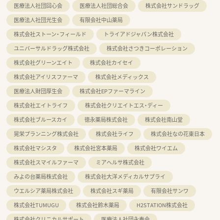
医療法人社団回心会
医療法人社団総合会
株式会社サンドラッグ
医療法人社団光生会
有限会社中山薬局
株式会社ストーン・フィールド
トライアドジャパン株式会社
ユニバーサルドラッグ株式会社
株式会社さつきコーポレーション
株式会社グリーンエイト
株式会社カイセイ
株式会社アイリスファーマ
株式会社メディックス
医療法人財団厚生会
株式会社EPファーマライン
株式会社エイトライフ
株式会社クリエイトエス・ディー
株式会社ブルースカイ
徳永薬局株式会社
株式会社南山堂
晃栄プランニング株式会社
株式会社ライフ
株式会社なの花東日本
株式会社マシスタ
株式会社宮本薬局
株式会社ワイエム
株式会社スマイルファーマ
ミアヘルサ株式会社
みよの台薬局株式会社
株式会社大洋メディカルサプライ
ウエルシア薬局株式会社
株式会社スギ薬局
有限会社サンワ
株式会社TUMUGU
株式会社鈴木薬局
H2STATION株式会社
株式会社クリニカルサポート
医療法人社団永寿会