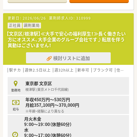
人あたりの処方箋枚数を抑えることで丁寧な対応が可能です。
【法人特徴について】
更新日：
2026/06/26
薬剤師求人ID：
310999
■全国に350店舗以上の多彩な形態の店舗を展開する東証プラ
イム上場企業で、安定した経営基盤と成長性が大きな魅力です。
正社員
調剤薬局
■「座りカウンター」を導入し、患者様とじっくり向き合う服薬
【文京区/根津駅】≪大手で安心の福利厚生！≫長く働きたい
指導と薬剤師の身体的負担軽減の両立を企業として推進してい
方にオススメ、大手企業のグループ会社です♪転居を伴う
ます。
異動はございません！
■在宅医療には25年前から注力しており、実施率90%を誇る豊
富な実績とノウハウを活かした地域密着の医療を提供します。
検討リストに追加
【求人情報について】
■管理薬剤師候補として年収570万円から最大700万円までの高
駅チカ
週休2.5日以上
週32h以上
新卒可
ブランク可
住宅補助(手当)あり
額提示が可能で、ご経験やスキルを正当に評価いたします。
■年間休日は120日以上を確保しており、ワークライフバランス
東京都 文京区
を重視しながら正社員として長期的に安定して働けます。
根津駅 (東京メトロ千代田線)
勤務地
■認定薬剤師の取得支援制度や豊富な研修プログラムが用意さ
れており、働きながら専門性を高めたい方に最適な環境です。
年収450万円～530万円
月給357,100円～370,000円
【職場環境と雰囲気】
給与
※年齢・経験により異なる
■教育基幹店として新人配属も行われる店舗のため、教育体制が
月火木金
非常に充実しており、教え合い助け合う文化が根付いています。
9：00～19：00（休憩60分）
■最新の監査システムを積極的に導入しており、人的ミスを未然
水
に防ぐことで薬剤師が安心して業務に集中できる環境です。
9：00～17：00（休憩60分）
■40代を中心に幅広い年代のスタッフが活躍しており、大手な