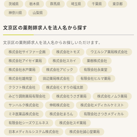
茨城県
栃木県
群馬県
埼玉県
千葉県
東京都
神奈川県
山梨県
文京区の薬剤師求人を法人名から探す
文京区の薬剤師求人を法人名からお探しいただけます。
株式会社サイファー企画
株式会社トモズ
ウエルシア薬局株式会社
株式会社アイセイ薬局
株式会社スカイ
薬樹株式会社
株式会社水戸薬局
株式会社アビック
有限会社永楽堂
株式会社雄飛堂
田辺薬局株式会社
有限会社ヒルマ薬局
クラフト株式会社
株式会社くすりの福太郎
みどり調剤薬局有限会社
株式会社うさぎ薬局
株式会社ノムラ薬局
サンハルク株式会社
伸和株式会社
株式会社メディカルケミスト
ミネ医薬品株式会社
株式会社まろん
有限会社さつきメディカル
有限会社シーズウエルネス
株式会社スギ薬局
日本メディカルシステム株式会社
株式会社誠心堂薬局