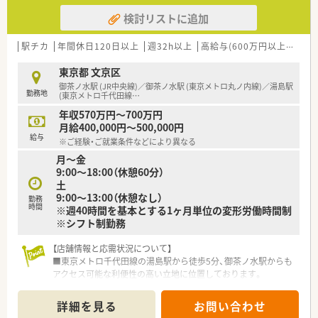
検討リストに追加
駅チカ
年間休日120日以上
週32h以上
高給与(600万円以上)
認定
東京都 文京区
御茶ノ水駅 (JR中央線)／御茶ノ水駅 (東京メトロ丸ノ内線)／湯島駅
勤務地
(東京メトロ千代田線
…
年収570万円～700万円
月給400,000円～500,000円
給与
※ご経験・ご就業条件などにより異なる
月～金
9:00～18:00（休憩60分）
土
9:00～13:00（休憩なし）
勤務
時間
※週40時間を基本とする1ヶ月単位の変形労働時間制
※シフト制勤務
【店舗情報と応需状況について】
■東京メトロ千代田線の湯島駅から徒歩5分、御茶ノ水駅からも
アクセス可能な利便性の高い立地に位置しております。
■近隣の総合病院より内科や脳外科など多彩な科目を1日90枚
から100枚ほど応需しており、幅広い知識を習得できます。
詳細を見る
お問い合わせ
■薬剤師8名と事務4名のゆとりある人員体制を整えており、一