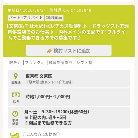
業になり、OTCと調剤を両立させ、万能型薬剤師を目指せる企業
です。
更新日：
2026/06/24
薬剤師求人ID：
191848
■将来的には、マネージャー、商品開発、店舗開発、人事、経理等、
パート・アルバイト
調剤薬局
適性と希望に合わせて幅広くキャリア展開することができま
【文京区/千駄木駅】≪駅チカ通勤便利≫ ドラッグストア調
す。
剤併設店でのお仕事♪ 内科メインの薬局です！フルタイ
ムでご勤務できる方での募集です♪
■年間休日は119日となっており、調剤薬剤師の場合、土日祝休
みが基本となっています。
検討リストに追加
駅チカ
ブランク可
教育制度あり
シフト制
東京都 文京区
千駄木駅 (東京メトロ千代田線)
勤務地
時給2,000円～2,000円
給与
月～土 9：30～19：00（休憩60分）
※上記の内、週4～5日
勤務
※閉局まで勤務できる方
時間
○こんな方にお勧め○