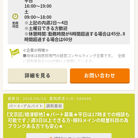
平日
16:00～19:00
土
09:00～18:00
※上記の内週2日～4日
勤務
時間
※土曜日できる方歓迎
※休憩時間：勤務時間が6時間超過する場合は45分、8
時間超過する場合は60分
≪企業の特徴≫
■母体は病医院専門の経営コンサルティング企業です。 全国
に調剤薬局を550店舗以上展開しています。
■薬局事業だけでなく、クリニックモールの企画・運営や医療機
器のリースなど幅広く事業を展開しております。
詳細を見る
お問い合わせ
■勤務地や転勤の有無など、希望により働き方を選択できます。
■転勤のない働き方も可能です。
入社後に「転勤あり」から「転勤なし」へ
働き方を変更することもできます。
更新日：
2026/06/24
薬剤師求人ID：
589696
■電子薬歴・ピッキングサポートシステムを導入しています。全
店舗にて統一されています。
パート・アルバイト
調剤薬局
■糖尿病や在宅、がんといった領域などで
【文京区/根津駅他】★パート募集★平日は17時までの相談も
「社内認定専門薬剤師」の育成に力を入れており薬剤師さんの専
可能です♪週3日以上できる方・眼科メインの軽量科目の為
門性を高めています。
ブランクある方でも安心★
≪福利厚生が整っています≫