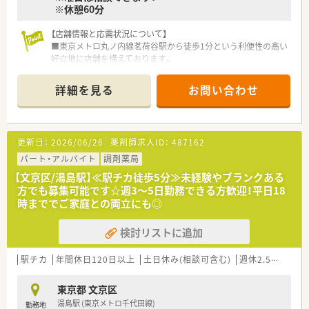
※休憩60分
【店舗情報と応需状況について】
■東京メトロ丸ノ内線茗荷谷駅から徒歩1分という利便性の高い
好立地に店舗を構えております。
■内科、耳鼻科、小児科、精神科を始めとした幅広い科目の処方
箋を1日あたり200枚強応需しています。
詳細を見る
お問い合わせ
■正社員6名、パート7名、医療事務4名の常時7名体制で患者様へ
の対応を丁寧に行っています。
【法人特徴について】
更新日：
2026/06/26
薬剤師求人ID：
487162
■創業100年以上の歴史を持ち、地域住民の健康を長きにわたり
サポートし続けている企業です。
パート・アルバイト
調剤薬局
■茗荷谷駅前の本店を中心に文京区内で4店舗を展開し、地域密
【文京区/湯島駅】≪駅チカ徒歩5分≫未経験やブランクある
着型の薬局づくりを進めております。
方でも募集可能です☆週3～5日勤務できる方歓迎！平日18
■調剤だけでなくOTC、雑貨、化粧品の販売も手掛け、地域住民
時まででご家庭との両立にも◎
の健康を多角的にサポートしています。
検討リストに追加
【こんな取り組みをしています】
■薬剤師国保に加入していますが、社会保険と同等の待遇となる
よう差額を手当として支給しています。
駅チカ
年間休日120日以上
土日休み(相談可含む)
週休2.5日以上
■育児休業からの復職率は100%であり、仕事と子育てを両立し
やすい環境を会社全体で支援しています。
東京都 文京区
■患者様第一の方針でノルマは一切なく、安心して医療提供に専
湯島駅 (東京メトロ千代田線)
勤務地
念できる環境を整備しています。