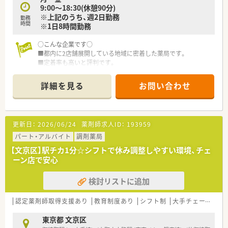
9:00～18:30(休憩90分)
※上記のうち、週2日勤務
勤務
時間
※1日8時間勤務
○こんな企業です○
■都内に2店舗展開している地域に密着した薬局です。
■定着率も高いと評判です。
■各店舗は近くにあるため、ヘルプ体制もございます。
詳細を見る
お問い合わせ
○こんな薬局です○
■応需先のクリニック以外にも、近隣には大学病院などたくさん
の病院がありますので、様々な処方箋を扱うことができます
■漢方の既製品の処方も多いので、漢方の知識をつけたい方にも
更新日：
2026/06/24
薬剤師求人ID：
193959
お勧めです
パート・アルバイト
調剤薬局
【文京区】駅チカ1分☆シフトで休み調整しやすい環境、チェ
ーン店で安心
検討リストに追加
認定薬剤師取得支援あり
教育制度あり
シフト制
大手チェーン
東京都 文京区