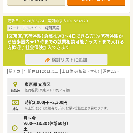
≪薬局の特徴≫
■2023年に出来た薬局のため綺麗で清潔感があります
■アクセス抜群の根津駅・千駄木駅より徒歩圏内！
更新日：
2026/06/24
薬剤師求人ID：
564920
■眼科門前の為、軽量科目です
■1日の処方箋枚数は約80枚/日程度
パート・アルバイト
調剤薬局
■人数体制も整っており１人あたりの負担が少ないです！
【文京区/茗荷谷駅】急募≪週3～4日できる方！≫茗荷谷駅か
■バーコードを読ませることで種類と数量まで監査出来る監査
ら徒歩圏内★17時までの就業相談可能♪ラストまで入れる
機を導入。画像撮影も可能
方歓迎♪社会保険加入できます
■ファーマシフトも導入。LINEで処方箋が送られてくる仕組み
です
検討リストに追加
■自動軟膏練機も導入済み
■採用品目は1000品目以上！
駅チカ
年間休日120日以上
土日休み(相談可含む)
週休2.5日以上
東京都 文京区
茗荷谷駅 (東京メトロ丸ノ内線)
勤務地
時給2,000円～2,300円
※上記は30代経験者モデル、経験・役職により異なります。
給与
月～金
9:00～18:30（休憩60分）
土