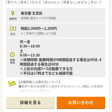
駅チカ
週休2.5日以上
週32h以上
残業なし(ほぼなし含む)
車通勤
東京都 文京区
根津駅 (東京メトロ千代田線)
勤務地
時給2,000円～2,200円
※ご年齢やご経験により決定
給与
月～金
8:30～18:00
土
9:00～13:30
※休憩時間：勤務時間が6時間超過する場合は45分、8
勤務
時間
時間超過する場合は60分
※上記の内週3～5日勤務できる方
※平日は17時までなども相談可能
【店舗情報と応需状況について】
■最寄り駅の根津駅から徒歩わずか3分という、通勤に大変便利
な好立地にある薬局です。
■1日の処方箋は平均80枚で、内科や小児科に加え、全体の35%
を占める眼科も応需します。
詳細を見る
お問い合わせ
■現在は意欲的な常勤薬剤師3名と経験豊富な非常勤薬剤師1名
で日々の業務に対応しています。