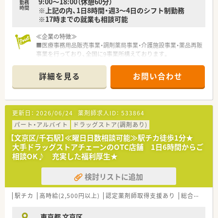
9:00～18:00（休憩60分）
勤務
時間
※上記の内、1日8時間・週3～4日のシフト制勤務
※17時までの就業も相談可能
≪企業の特徴≫
■医療事務用品販売事業・調剤薬局事業・介護施設事業・薬品再販
事業を行っており、全国に9事業所構えております。
■調剤薬局も7店舗経営（東京3、埼玉1、長崎3）しております。
■近年では医療施設・薬局向け用品のオンラインショップ(医療
詳細を見る
お問い合わせ
施設・薬局の運営に欠かせない事務用品を数多く取り揃えていま
す)の運営も開始しております。
≪こんな薬局です≫
更新日：
2026/06/24
薬剤師求人ID：
533864
■緑あふれる落ち着いた住宅街にあり、主に小児の患者さんが多
い薬局です。
パート・アルバイト
ドラッグストア(調剤あり)
■お子様向けの絵本やおもちゃをたくさん用意して、待ち時間を
【文京区/千石駅】≪曜日日数相談可能≫駅チカ徒歩1分★
あきないような工夫をしています。
大手ドラッグストアチェーンのOTC店舗 1日6時間からご
■経験豊富なスタッフがおり、アットホームな雰囲気で気軽に相
相談OK♪ 充実した福利厚生★
談していただけます。
検討リストに追加
≪働きやすい環境です≫
■年間休日120日以上でお休みも取りやすい環境です。
■茗荷谷駅より徒歩圏内のため、通勤が便利です♪
駅チカ
高時給(2,500円以上)
認定薬剤師取得支援あり
総合科目
■面対応の薬局なので、様々な科目に携わることができ、スキル
アップできる環境です。
東京都 文京区