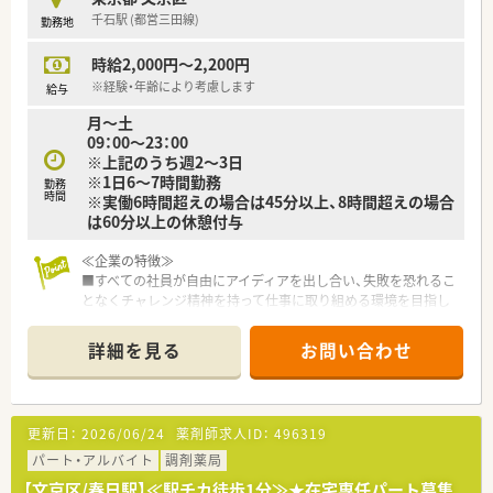
千石駅 (都営三田線)
勤務地
時給2,000円～2,200円
※経験・年齢により考慮します
給与
月～土
09：00～23：00
※上記のうち週2～3日
※1日6～7時間勤務
勤務
時間
※実働6時間超えの場合は45分以上、8時間超えの場合
は60分以上の休憩付与
≪企業の特徴≫
■すべての社員が自由にアイディアを出し合い、失敗を恐れるこ
となくチャレンジ精神を持って仕事に取り組める環境を目指し
ている企業です
■薬剤師として更なるキャリアアップを目指す方はもちろん、薬
詳細を見る
お問い合わせ
剤師としての枠を超えたキャリアアップのチャンスがたくさん
ある環境です
■東京、神奈川、千葉、埼玉を中心に約130店舗展開中の大手チェ
ーン薬局です
更新日：
2026/06/24
薬剤師求人ID：
496319
パート・アルバイト
調剤薬局
【文京区/春日駅】≪駅チカ徒歩1分≫★在宅専任パート募集