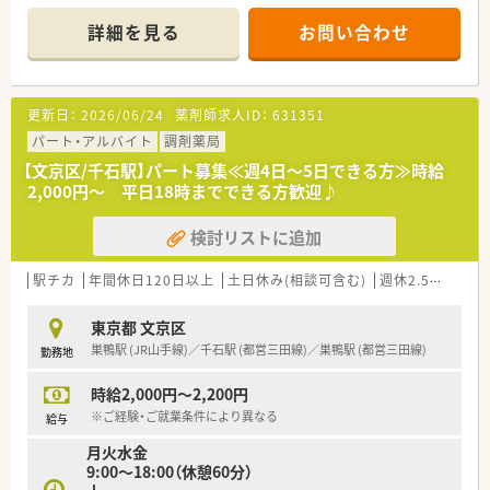
ます。
■文京区・北区に4店舗を展開
詳細を見る
お問い合わせ
■クリニック・医療モール受けをメインに展開。地域密着にて運
営をしております。
■経営者が薬剤師のため、現場に理解のある薬局です。
更新日：
2026/06/24
薬剤師求人ID：
631351
≪こんな薬局です≫
■人気の山手線沿線！駒込駅より徒歩2分とアクセス良好です♪
パート・アルバイト
調剤薬局
■近隣の３店舗で受けている処方は幅広く一通りの処方・業務が
【文京区/千石駅】パート募集≪週4日～5日できる方≫時給
経験できますのでキャリアアップには最適な環境です
2,000円～ 平日18時までできる方歓迎♪
■処方箋枚数は100枚/日前後になります！
■今回の募集は処方箋枚数の増加による募集です！
検討リストに追加
≪こんな方にオススメ≫
■地域医療に貢献したい方
駅チカ
年間休日120日以上
土日休み(相談可含む)
週休2.5日以上
■複数処方箋を経験し、キャリアアップを目指したい方
■アクセスしやすい勤務地にこだわりのある方
東京都 文京区
■ライフワークバランスを整えたい方
巣鴨駅 (JR山手線)／千石駅 (都営三田線)／巣鴨駅 (都営三田線)
勤務地
時給2,000円～2,200円
※ご経験・ご就業条件により異なる
給与
月火水金
9:00～18:00（休憩60分）