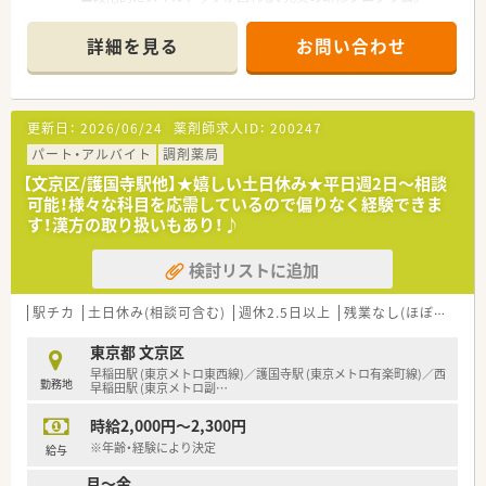
■症例検討会・服薬指導ロールプレイング・メーカー説明会・医療
■「機能性のあるアロマ」や「医療用サプリメント」を活用した予
機関との合同勉強会など、各種勉強会も多数あります！
防医療にも携わる事が可能です。
詳細を見る
お問い合わせ
■最新の監査システムを導入、薬剤師業務に集中できる環境です
■より高度な知識を学びたい方という方には、大学病院の敷地内
■産休復帰率96％・女性も長く働ける環境です
へも薬局を出店しており、病院と連携し病院研修を実施しており
「外来がん治療認定薬剤師」をはじめとする資格・専門性を身に
○こんな薬局です○
つける事ができる様にサポートしてくれます。
更新日：
2026/06/24
薬剤師求人ID：
200247
■湯島駅から徒歩3分
■全国100店舗以上展開をしている大手チェーン薬局第1号店。
パート・アルバイト
調剤薬局
■小児科をメインに応需しています！勉強したい方必見☆
【文京区/護国寺駅他】★嬉しい土日休み★平日週2日～相談
■加算関係がしっかりと算定されているため、地域体制加算など
可能！様々な科目を応需しているので偏りなく経験できま
技術料の面で安定しています
す！漢方の取り扱いもあり！♪
検討リストに追加
○こんな方におすすめです○
■子育て中でのママ薬剤師さん
■趣味やプライベートと両立したい方
駅チカ
土日休み(相談可含む)
週休2.5日以上
残業なし(ほぼなし含む)
■小児科を勉強したい方
東京都 文京区
早稲田駅 (東京メトロ東西線)／護国寺駅 (東京メトロ有楽町線)／西
勤務地
早稲田駅 (東京メトロ副
…
時給2,000円～2,300円
※年齢・経験により決定
給与
月～金