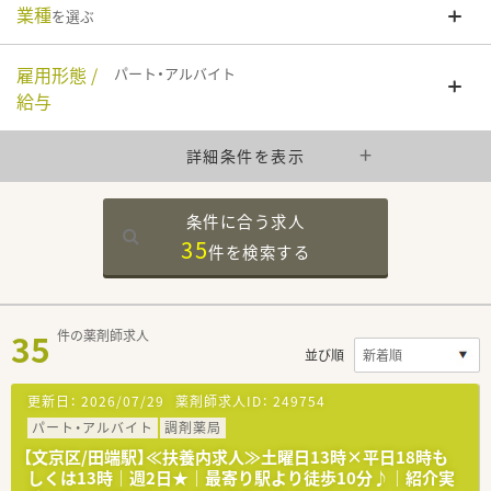
業種
を選ぶ
雇用形態 /
パート・アルバイト
給与
詳細条件を表示
条件に合う求人
35
件を
検索する
35
件の薬剤師求人
並び順
更新日：
2026/07/29
薬剤師求人ID：
249754
パート・アルバイト
調剤薬局
【文京区/田端駅】≪扶養内求人≫土曜日13時×平日18時も
しくは13時｜週2日★｜最寄り駅より徒歩10分♪｜紹介実