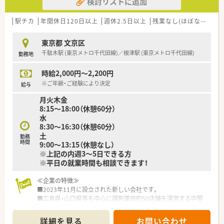
検討リストに追加
■育休復帰率は100％！
育児休業は、最大3歳に達した月の末日まで延長可能です。
■「短時間勤務制度」もあり、子育てと両立しながら勤務できる
駅チカ
年間休日120日以上
週休2.5日以上
残業なし(ほぼなし含む)
環境です。
その他、介護休暇への「短時間勤務制度」があり、サポートが充実
東京都 文京区
しております。
千駄木駅 (東京メトロ千代田線)／根津駅 (東京メトロ千代田線)
勤務地
■「くるみんマーク」を取得しています。
時給2,000円～2,200円
≪勉強できる環境です！≫
■集合研修や階層別研修など、現段階の本人のスキルにあ応じて
※ご年齢・ご経験により決定
給与
研修制度が充実しています。
月火木金
■幅広いキャリアプランが描けます。
8:15～18:00（休憩60分）
水
8:30～16:30（休憩60分）
土
勤務
時間
9:00～13:15（休憩なし）
※上記の内週3～5日できる方
※平日の就業時間も相談できます！
≪企業の特徴≫
■2023年11月に設立された新しい会社です。
■広島県・山口県等を中心に調剤薬局約50店舗を運営する中堅
調剤薬局グループが、25年の歴史で培ったノウハウを活かして
首都圏での事業を強化するために設立した会社となります。
詳細を見る
お問い合わせ