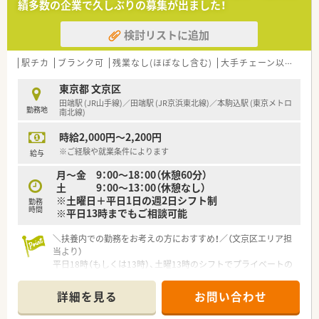
績多数の企業で久しぶりの募集が出ました！
検討リストに追加
駅チカ
ブランク可
残業なし(ほぼなし含む)
大手チェーン以外
~1
東京都 文京区
田端駅 (JR山手線)／田端駅 (JR京浜東北線)／本駒込駅 (東京メトロ
勤務地
南北線)
時給2,000円～2,200円
※ご経験や就業条件によります
給与
月～金 9：00～18：00（休憩60分）
土 9：00～13：00（休憩なし）
※土曜日＋平日1日の週2日シフト制
勤務
時間
※平日13時までもご相談可能
＼扶養内での勤務をお考えの方におすすめ！／（文京区エリア担
当より）
平日18時（もしくは13時）、土曜13時のシフトでプライベートの
予定が立てやすい環境です。残業もほぼありませんので仕事と
生活のバランスを大切にしたい方におすすめです。
詳細を見る
お問い合わせ
＊------------------------------------------＊