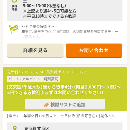
土
9:00～13:00（休憩なし）
勤務
時間
※上記より週4～5日可能な方
※平日18時までできる方歓迎
・・＊ 企業の特徴 ＊・・
■東京、埼玉を中心に10店舗以上の調剤薬局を展開するチェー
ン薬局です。
■10年以上在籍している方も多く、定着率が高い企業です。
■地域密着型の薬局を展開しています。
詳細を見る
お問い合わせ
患者様との距離も近く、気軽に何でも話せる【相談薬局】を目指
しています。
■年間休日120日以上！福利厚生も充実しているので長くご就業
出来る環境が整っています★
更新日：
2026/06/24
薬剤師求人ID：
631322
パート・アルバイト
調剤薬局
【文京区/千駄木駅】駅から徒歩4分≪時給2,000円～≫週2～
5日できる方歓迎♪まずはお問い合わせください！
検討リストに追加
駅チカ
年間休日120日以上
土日休み(相談可含む)
週休2.5日以上
東京都 文京区