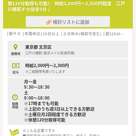
■集合研修や階層別研修など、現段階の本人のスキルにあ応じて
憩120分取得も可能！ 時給2,000円～2,300円程度 江戸
研修制度が充実しています。
川橋駅チカ徒歩3分♪
■幅広いキャリアプランが描けます。
検討リストに追加
駅チカ
年間休日120日以上
土日休み(相談可含む)
週32h以上
ブラ
東京都 文京区
江戸川橋駅 (東京メトロ有楽町線)
勤務地
時給2,000円～2,300円
※ご経験等考慮いたします
給与
月～金
9：30～18：30
土
9：00～18：00
※17時までも可能
勤務
時間
※上記のうち週3日以上できる方歓迎
※土曜日月2回程度できる方歓迎
※休憩120分取得可能
≪こんな企業です≫