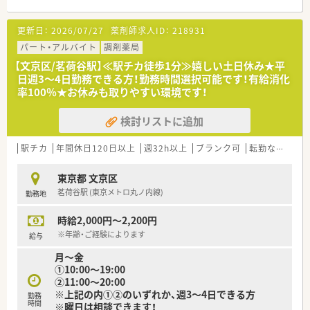
【店舗情報と応需状況について】
■東京メトロ南北線の本駒込駅やJR山手線の田端駅から徒歩10
更新日：
2026/07/27
薬剤師求人ID：
218931
分ほどの距離に位置するアクセスに便利な調剤薬局です。
■近くにあるクリニックから主に呼吸器科や内科、循環器科の処
パート・アルバイト
調剤薬局
方箋を1日に約40枚ほど応需している店舗です。
【文京区/茗荷谷駅】≪駅チカ徒歩1分≫嬉しい土日休み★平
■医療品の採用品目数は約1,430品目となっており、様々な処方
日週3～4日勤務できる方！勤務時間選択可能です！有給消化
に対応できる体制をしっかりと整えています。
率100％★お休みも取りやすい環境です！
【職場環境と雰囲気】
検討リストに追加
■薬剤師は常時2名から3名が在籍しており、医療事務も1名から
2名体制のため協力体制が整っています。
■スタッフ同士の仲が良く定着率が非常に高い店舗で、人間関係
駅チカ
年間休日120日以上
週32h以上
ブランク可
転勤なし
認
のストレスが少なく馴染みやすい環境です。
■困った時にはすぐに相談や質問ができるアットホームな雰囲
東京都 文京区
気があり、安心して長く働ける職場となっています。
茗荷谷駅 (東京メトロ丸ノ内線)
勤務地
【こんな方にオススメ】
時給2,000円～2,200円
■18時閉局の職場で残業を気にすることなく、ワークライフバ
ランスを重視して働きたい方に最適な薬局です。
※年齢・ご経験によります
給与
■開設から年数が浅い綺麗で清潔な職場で、気持ちを新たに落ち
月～金
着いて調剤業務に取り組みたい方にぴったりです。
①10:00～19:00
■大手チェーンにはないアットホームな環境で、お互いに助け合
②11:00～20:00
いながら長く定着して働きたい方にお勧めします。
※上記の内①②のいずれか、週3～4日できる方
勤務
時間
※曜日は相談できます！