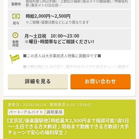
御徒町駅 (JR山手線)／上野広小路駅 (東京メトロ銀座線)／仲御徒町
勤務地
駅 (東京メトロ日比谷
…
時給2,000円～2,500円
※ご経験・就業日数などにより異なります
給与
月～土日祝 10：00～23：00
※曜日・時間帯などご相談ください！
勤務
時間
■この求人は大手薬局求人特集に掲載中です■
■上野公園にもほど近く、賑やかなエリアにあるチェーン薬局で
す
詳細を見る
お問い合わせ
■営業時間が長いため、シフト制で休みたい日程や時間で調整し
やすい！
更新日：
2026/06/24
薬剤師求人ID：
193941
パート・アルバイト
調剤薬局
【文京区/後楽園駅他】時給最大2,500円まで相談可能！週3日
～・土日できる方大歓迎♪閉局まで勤務できる方歓迎！大手
チェーンで安心の福利厚生♪