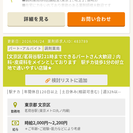
■調剤薬局は6店舗経営（東京１、埼玉２、長崎3）
■在宅に力をいれており意欲のある薬剤師様大歓迎です
≪こんな薬局です≫
詳細を見る
お問い合わせ
■枚数もおだやか！地域密着で働きたい方にオススメ
■内科を応需しています！決まったクリニックの処方がほとんど
なので、近隣の医療機関との関係も良好です★
■枚数も落ち着いています！
更新日：
2026/06/24
薬剤師求人ID：
483789
40枚/日の為、ゆったりとした環境でアットホームな職場です♪
パート・アルバイト
調剤薬局
≪こんな方にオススメ≫
【文京区/茗荷谷駅】21時までできるパートさん大歓迎♪内
■ゆったりした環境で働きたい方
科・皮膚科をメインとしております 駅チカ徒歩1分の好立
■駅からのアクセスを重視されたい方
地で通いやすい店舗★
■在宅スキルも高めていきたい方
検討リストに追加
駅チカ
年間休日120日以上
土日休み(相談可含む)
週32h以上
残業
東京都 文京区
茗荷谷駅 (東京メトロ丸ノ内線)
勤務地
時給2,000円～2,200円
＊ご年齢・ご経験・能力などにより考慮
給与