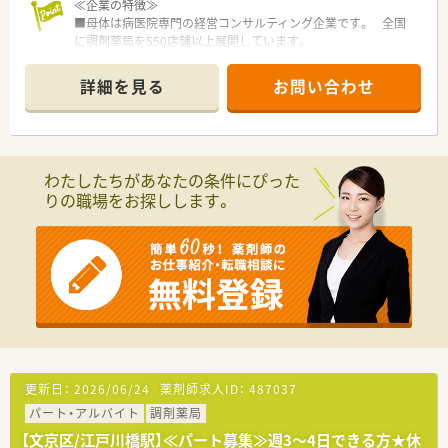
≪企業の特徴≫
■母体は病医院専門の経営コンサルティング企業です。 全国
に調剤薬局を550店舗以上展開しています。
■薬局事業だけでなく、クリニックモールの企画・運営や医療機
器のリースなど幅広く事業を展開しております。
詳細を見る
お問い合わせ
■勤務地や転勤の有無など、希望により働き方を選択できます。
■転勤のない働き方も可能です。
入社後に「転勤あり」から「転勤なし」へ
働き方を変更することもできます。
■電子薬歴・ピッキングサポートシステムを導入しています。全
わたしたちがあなたの条件にぴった
店舗にて統一されています。
りの職場をお探しします。
■糖尿病や在宅、がんといった領域などで
「社内認定専門薬剤師」の育成に力を入れており薬剤師さんの専
門性を高めています。
≪福利厚生が整っています≫
■育休復帰率は100％！
育児休業は、最大3歳に達した月の末日まで延長可能です。
■「短時間勤務制度」もあり、子育てと両立しながら勤務できる
環境です。
その他、介護休暇への「短時間勤務制度」があり、サポートが充実
しております。
更新日：
2026/06/24
薬剤師求人ID：
487037
■「くるみんマーク」を取得しています。
パート・アルバイト
調剤薬局
≪勉強できる環境です！≫
【文京区/江戸川橋駅】≪パート募集≫週3～4日できる方★休