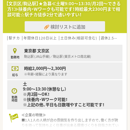
【文京区/駒込駅】★急募≪土曜9:00～13:30/月2回～できる
方！≫扶養内・Wワークも可能です！時給最大2300円まで相
談可能☆駅チカ徒歩2分で通いやすい！
検討リストに追加
駅チカ
年間休日120日以上
土日休み(相談可含む)
週休2.5日以上
東京都 文京区
駒込駅 (JR山手線)／駒込駅 (東京メトロ南北線)
勤務地
時給2,000円～2,300円
※年齢・経験により異なります
給与
土
9:00～13:30（休憩なし）
※月2回～OK！
勤務
※扶養内・Wワーク可能！
時間
※上記の他、平日も日数増やすこと可能です！
≪企業の特徴≫
■1人1人の人柄が店の雰囲気を作り出しますので、働く方が誇
りを持って気持ちよく仕事が出来る環境づくりを目指されてい