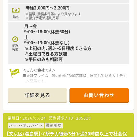
時給2,000円～2,200円
※経験・勤務条件等により異なります
給与
※紹介予定派遣利用可
月～金
9:00～18:00（休憩60分）
土
9:00～13:00（休憩なし）
勤務
※上記の内、週3～5日程度できる方
時間
※土曜日できる方歓迎
※平日のみも相談可
＜こんな会社です＞
■東証プライム上場、全国に340店舗以上展開している大手チェ
ーン薬局です。
■大学病院門前･ドラッグストア併設店･コンビニ併設店など、
様々な形態の薬局を全国に展開しております。
詳細を見る
お問い合わせ
■福利厚生も充実しているので、安心して働けます。
■ほぼ全店で「座り投薬」のためでしっかりと患者様に向き合っ
て服薬指導ができます
■「地域密着」がキーワード。地域に毎に合わせた店舗デザイン、
更新日：
2026/06/24
薬剤師求人ID：
205810
25年前より取り組んでいる在宅（実施率90%）、健康イベントな
どを行っています
パート・アルバイト
調剤薬局
■「育休・育短の取得が100%（一般平均83.6％）」の取得実績か
【文京区/湯島駅】≪駅チカ徒歩3分≫週20時間以上で社会保
つ、「復帰率96%（一般平均40％）」