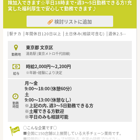
険加入できます☆平日18時まで・週3～5日勤務できる方！充
■段階的にスキルアップが図れる、充実の研修プログラム。
実した福利厚生で安心して勤務できます♪
■症例検討会・服薬指導ロールプレイング・メーカー説明会・医療
機関との合同勉強会など、各種勉強会も多数あります！
検討リストに追加
＜こんな方にオススメ！＞
★在宅の実施率は全店舗の内90%のため在宅医療に興味・熱意の
駅チカ
年間休日120日以上
土日休み(相談可含む)
週休2.5日以上
ある方！
★ライフワークバランス重視の方！
東京都 文京区
★地域密着の薬局で働きたい方！
湯島駅 (東京メトロ千代田線)
勤務地
＜研修制度＞
時給2,000円～2,200円
■定期的な勉強会や外部研修にも積極的に参加のためスキルア
ップ可能です。
※年齢・経験により決定
給与
2年に1度、社員によって企画・運営される学術大会も実施してい
月～金
ます。
9:00～18:00（休憩60分）
■新入社員研修や中堅社員研修、管理者研修など、階層別での研
土
修プログラムのほか、薬局内での勉強会、学術大会への参加など
9:00～13:00（休憩なし）
教育制度も充実しています
勤務
※上記の内、週3～5日勤務できる方
時間
※土曜できる方歓迎
※平日のみも相談可能
≪成長できる環境≫
■在宅の実施率は90%！
○こんな企業です○
約26年前から在宅・施設業務に取り組んで来た経験･実績を活か
■全国に150店舗以上展開している大手チェーン薬局です。
し医療機関との連携を深めてます。薬剤師一人あたりの処方箋
■段階的にスキルアップが図れる、充実の研修プログラム。
処理枚数が少なく、バランス良く業務をこなす事が可能です。