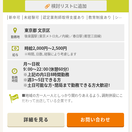
検討リストに追加
新卒可
未経験可
認定薬剤師取得支援あり
教育制度あり
シフト制
東京都 文京区
後楽園駅 (東京メトロ丸ノ内線)／春日駅 (都営三田線)
勤務地
時給2,000円～2,500円
※時間、日数、経験により考慮します
給与
月～日祝
9：00～22：00（休憩60分）
※上記の内1日8時間勤務
勤務
※週3～5日できる方
時間
※土日可能な方・閉局まで勤務できる方大歓迎！
■地域の方一人一人としっかり関わりあえるよう、調剤併設にこ
だわって出店している企業です。
■健康相談、調剤、OTCのカウンセリング販売のほか、在宅医療
にも力を入れています。
詳細を見る
お問い合わせ
■調剤併設型ドラッグストアの中でも調剤に力を入れている企