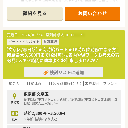
■無借金経営で経営も安定！無理のない店舗展開を目指しており
ます。
■残業は、『全社平均で約5時間/月』、全社的に残業が少ない会社
詳細を見る
お問い合わせ
です。
■お休みも取りやすい環境 エリアでシフトを組んでいるので
希望休も取りやすいです。
■入社日から有給休暇が付与されますので、いざという時も安心
更新日：
2026/06/24
薬剤師求人ID：
601170
です
■30代の方が多く活躍しており、活気があり勢いのある会社で
パート・アルバイト
調剤薬局
す。
【文京区/春日駅】★高時給パート★16時以降勤務できる方！
■産休・育休の取得実績も多数 女性も長く活躍できます
時給最大3,500円まで検討可！扶養内やWワークお考えの方
■e-Learningは会社で費用を負担。
必見！スキマ時間に効率よくお仕事しませんか？
■ドクターを講師とした勉強会なども開催しております。社内
研修制度も充実。
検討リストに追加
■住宅補助・転居費用の一部負担などご相談が可能です。
駅チカ
土日祝休み
土日休み(相談可含む)
未経験可
ブランク可
東京都 文京区
後楽園駅 (東京メトロ丸ノ内線)／後楽園駅 (東京メトロ南北線)／春
勤務地
日駅 (都営大江戸線)／
…
時給2,800円～3,500円
※年齢・経験により決定
給与