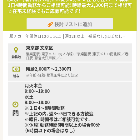
1日4時間勤務からご相談可能！時給最大2,300円まで相談可
☆在宅未経験でもご応募可能です！
検討リストに追加
駅チカ
年間休日120日以上
週32h以上
残業なし(ほぼなし含む)
転
東京都 文京区
後楽園駅 (東京メトロ丸ノ内線)／後楽園駅 (東京メトロ南北線)／春
勤務地
日駅 (都営大江戸線)／
…
時給2,000円～2,300円
※年齢・経験・勤務条件により決定
給与
月火木金
9:00～19:00
水土
9:00～18:00
※１日4～8時間勤務
勤務
※上記の内、週3～5日できる方歓迎
時間
※曜日、時間帯はご相談可能です。
※休憩：勤務時間6時間以上の場合60分
（6時間以下の場合はなし）