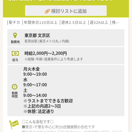
■メインの応需科目は整形外科・内科です
■OTC販売も行っております♪
検討リストに追加
■1日の処方箋枚数は70枚程度
■人数体制も整っているので1人あたりの負担は少ない環境で
す！
駅チカ
年間休日120日以上
週休2.5日以上
週32h以上
残業なし(ほぼなし含む)
東京都 文京区
茗荷谷駅 (東京メトロ丸ノ内線)
勤務地
時給2,000円～2,200円
※経験・年齢・就業条件により考慮します
給与
月火木金
9:00〜19:00
水
9:00～17:00
土
勤務
9:00〜14:00
時間
※ラストまでできる方歓迎
※上記の内週2～3日
※休憩：法定通り
○こんな会社です○
■東京・千葉を中心に約20店舗展開の会社です