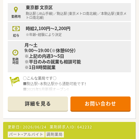
東京都 文京区
駒込駅 (JR山手線)／駒込駅 (東京メトロ南北線)／本駒込駅 (東京メ
勤務地
トロ南北線)
時給2,100円～2,200円
※年齢・経験により決定
給与
月～土
9:00～19:00（※休憩60分）
※上記の内週3～5日
勤務
※平日のみの就業も相談可能
時間
※1日8時間就業
○こんな薬局です○
■駒込駅・本駒込駅から通勤可能です！
■2025年5月新規オープン！
■将来的に店舗数は増やしていく予定ですが、現在は1店舗のみ
の展開なので異動はございません！
詳細を見る
お問い合わせ
■近隣の子供クリニックからの応需が多く、小児科がメインにな
ります
■1日あたりの処方箋枚数は10～30枚/日程度です
更新日：
2026/06/24
薬剤師求人ID：
642232
パート・アルバイト
調剤薬局