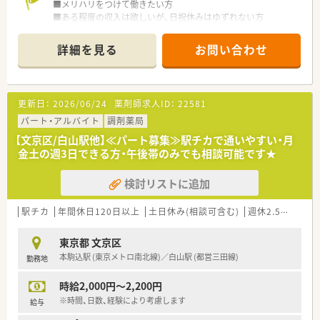
■メリハリをつけて働きたい方
■ある程度の収入は欲しいが、日祝休みはゆずれない方
○企業の特徴○
詳細を見る
お問い合わせ
■都内を中心にドラッグストア・調剤薬局を116店舗展開してい
る企業です。
■教育・研修制度や将来のキャリアプランにも欠かせない人事制
度も体制がしっかり整っている会社です。毎月開催の研修や漢
更新日：
2026/06/24
薬剤師求人ID：
22581
方講座で知識も深まります。
■管理薬剤師、薬局長、マネージャーとステップアップも可能。
パート・アルバイト
調剤薬局
【文京区/白山駅他】≪パート募集≫駅チカで通いやすい・月
金土の週3日できる方・午後帯のみでも相談可能です★
検討リストに追加
駅チカ
年間休日120日以上
土日休み(相談可含む)
週休2.5日以上
東京都 文京区
本駒込駅 (東京メトロ南北線)／白山駅 (都営三田線)
勤務地
時給2,000円～2,200円
※時間、日数、経験により考慮します
給与