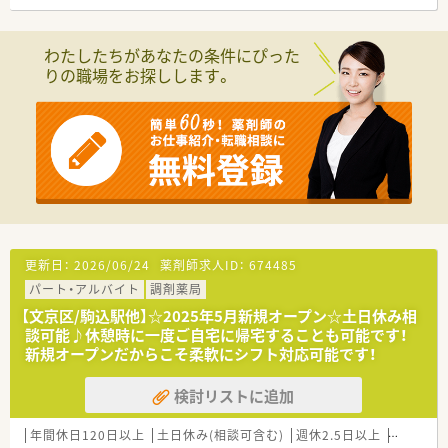
【こんな取り組みをしています】
■バーコードで薬品の種類と数量を確認できる監査システムを
わたしたちがあなたの条件にぴった
導入し、業務の効率化を図ります。
りの職場をお探しします。
■LINEで処方箋の受付が可能なシステムを導入し、患者様の待
ち時間短縮に貢献しています。
■男性従業員の育児休業取得実績もあり、性別を問わず働きやす
い環境づくりに注力します。
更新日：
2026/06/24
薬剤師求人ID：
674485
パート・アルバイト
調剤薬局
【文京区/駒込駅他】☆2025年5月新規オープン☆土日休み相
談可能♪休憩時に一度ご自宅に帰宅することも可能です！
新規オープンだからこそ柔軟にシフト対応可能です！
検討リストに追加
年間休日120日以上
土日休み(相談可含む)
週休2.5日以上
週32h以