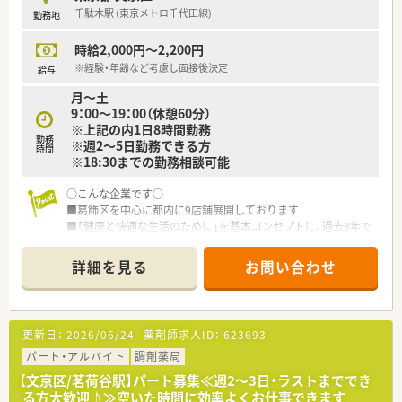
千駄木駅 (東京メトロ千代田線)
勤務地
時給2,000円～2,200円
※経験・年齢など考慮し面接後決定
給与
月～土
9：00～19：00（休憩60分）
※上記の内1日8時間勤務
勤務
※週2～5日勤務できる方
時間
※18:30までの勤務相談可能
○こんな企業です○
■葛飾区を中心に都内に9店舗展開しております
■「健康と快適な生活のために」を基本コンセプトに、過去8年で
300％成長していますので経営状態も安心です
■一般調剤薬局から大学病院前調剤薬局、OTCにおいては相談薬
詳細を見る
お問い合わせ
局から駅前立地のドラッグストアを出店しています。また、他に
は介護事業（訪問介護、居宅介護支援業務）、インターネットでの
相談、通信販売、特殊健康食品の販売を行っており、訪問薬剤管
理指導まで、薬剤師として活躍できる分野を最大限事業に生かし
更新日：
2026/06/24
薬剤師求人ID：
623693
ております。
パート・アルバイト
調剤薬局
○こんな薬局です○
【文京区/茗荷谷駅】パート募集≪週2～3日・ラストまででき
■千駄木駅から徒歩4分！
る方大歓迎♪≫空いた時間に効率よくお仕事できます