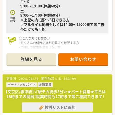
月・金
9：00～19：00（休憩60分）
土
9：00～17：00（休憩60分）
勤務
※上記の内、週2～3日できる方
時間
※フルタイム勤務もしくは14:00～19：00まで等午後
帯だけでも可能
○こんな方にお勧め○
・たくさんの科目を扱える薬局を希望する方
・中抜けで家事を済ませたい方
・短時間しかお仕事出来ない方
詳細を見る
お問い合わせ
更新日：
2026/06/24
薬剤師求人ID：
683199
パート・アルバイト
調剤薬局
【文京区/根津駅】≪駅チカ徒歩3分≫★パート募集★平日は
18時までの開局！就業時間も17時まで等ご相談できます！
検討リストに追加