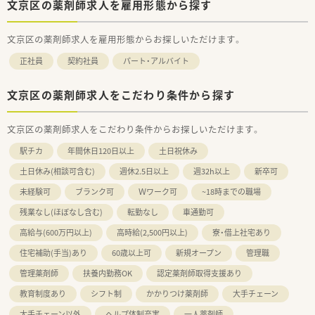
文京区の薬剤師求人を雇用形態から探す
文京区の薬剤師求人を雇用形態からお探しいただけます。
正社員
契約社員
パート・アルバイト
文京区の薬剤師求人をこだわり条件から探す
文京区の薬剤師求人をこだわり条件からお探しいただけます。
駅チカ
年間休日120日以上
土日祝休み
土日休み(相談可含む)
週休2.5日以上
週32h以上
新卒可
未経験可
ブランク可
Ｗワーク可
~18時までの職場
残業なし(ほぼなし含む)
転勤なし
車通勤可
高給与(600万円以上)
高時給(2,500円以上)
寮・借上社宅あり
住宅補助(手当)あり
60歳以上可
新規オープン
管理職
管理薬剤師
扶養内勤務OK
認定薬剤師取得支援あり
教育制度あり
シフト制
かかりつけ薬剤師
大手チェーン
大手チェーン以外
ヘルプ体制充実
一人薬剤師