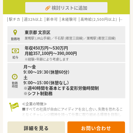
検討リストに追加
駅チカ
週32h以上
新卒可
未経験可
高時給(2,500円以上)
認定薬
東京都 文京区
巣鴨駅 (JR山手線)／千石駅 (都営三田線)／巣鴨駅 (都営三田線)
勤務地
年収450万円～530万円
月給357,100円～390,000円
給与
※経験・年齢により考慮します
月～金
9：00～19：30（休憩60分）
土
9：00～15：00（休憩なし）
勤務
時間
※週40時間を基本とする変形労働時間制
※シフト制勤務
≪企業の特徴≫
■すべての社員が自由にアイディアを出し合い、失敗を恐れるこ
となくチャレンジ精神を持って仕事に取り組める環境を目指し
ている企業です
■薬剤師として更なるキャリアアップを目指す方はもちろん、薬
詳細を見る
お問い合わせ
剤師としての枠を超えたキャリアアップのチャンスがたくさん