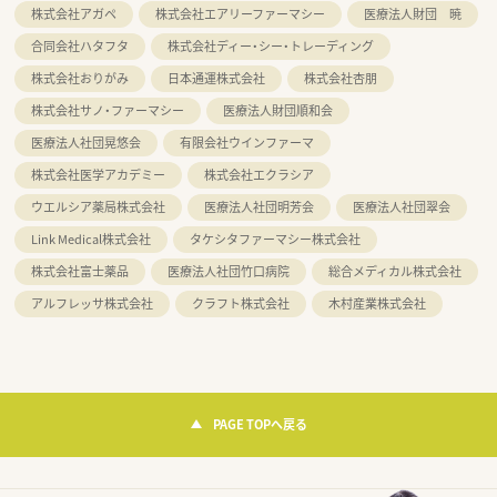
株式会社アガペ
株式会社エアリーファーマシー
医療法人財団 暁
合同会社ハタフタ
株式会社ディー・シー・トレーディング
株式会社おりがみ
日本通運株式会社
株式会社杏朋
株式会社サノ・ファーマシー
医療法人財団順和会
医療法人社団晃悠会
有限会社ウインファーマ
株式会社医学アカデミー
株式会社エクラシア
ウエルシア薬局株式会社
医療法人社団明芳会
医療法人社団翠会
Link Medical株式会社
タケシタファーマシー株式会社
株式会社富士薬品
医療法人社団竹口病院
総合メディカル株式会社
アルフレッサ株式会社
クラフト株式会社
木村産業株式会社
PAGE TOPへ戻る