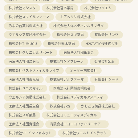
株式会社マシスタ
株式会社宮本薬局
株式会社ワイエム
株式会社スマイルファーマ
ミアヘルサ株式会社
みよの台薬局株式会社
株式会社大洋メディカルサプライ
ウエルシア薬局株式会社
株式会社スギ薬局
有限会社サンワ
株式会社TUMUGU
株式会社鈴木薬局
H2STATION株式会社
株式会社クリニカルサポート
医療法人社団永寿会
医療法人社団昌医会
株式会社ケアブレーン
有限会社延寿
株式会社ベストメディカルライフ
オーケー株式会社
医療法人社団東光会
株式会社アルファーマ
有限会社シード
株式会社ユニスマイル
医療法人社団城東桐和会
ウエルシア薬局株式会社
株式会社メディカルアメニティ
医療法人社団長生会
株式会社SRG
かちどき薬品株式会社
株式会社スギ薬局
株式会社コミュニティメディカル
医療法人社団實理会
有限会社ニコニコファミリーケア
株式会社SF・インフォネット
株式会社ワールドインテック