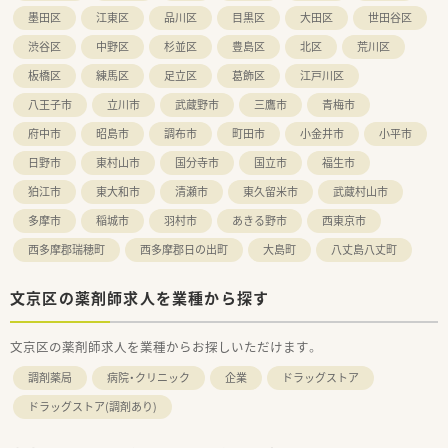
墨田区
江東区
品川区
目黒区
大田区
世田谷区
渋谷区
中野区
杉並区
豊島区
北区
荒川区
板橋区
練馬区
足立区
葛飾区
江戸川区
八王子市
立川市
武蔵野市
三鷹市
青梅市
府中市
昭島市
調布市
町田市
小金井市
小平市
日野市
東村山市
国分寺市
国立市
福生市
狛江市
東大和市
清瀬市
東久留米市
武蔵村山市
多摩市
稲城市
羽村市
あきる野市
西東京市
西多摩郡瑞穂町
西多摩郡日の出町
大島町
八丈島八丈町
文京区の薬剤師求人を業種から探す
文京区の薬剤師求人を業種からお探しいただけます。
調剤薬局
病院・クリニック
企業
ドラッグストア
ドラッグストア(調剤あり)