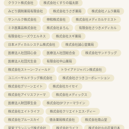
クラフト株式会社
株式会社くすりの福太郎
みどり調剤薬局有限会社
株式会社うさぎ薬局
株式会社ノムラ薬局
サンハルク株式会社
伸和株式会社
株式会社メディカルケミスト
ミネ医薬品株式会社
株式会社まろん
有限会社さつきメディカル
有限会社シーズウエルネス
株式会社スギ薬局
日本メディカルシステム株式会社
株式会社誠心堂薬局
医療法人社団回心会
医療法人社団総合会
株式会社サンドラッグ
医療法人社団光生会
有限会社中山薬局
株式会社ストーン・フィールド
トライアドジャパン株式会社
ユニバーサルドラッグ株式会社
株式会社さつきコーポレーション
株式会社グリーンエイト
株式会社カイセイ
株式会社アイリスファーマ
株式会社メディックス
医療法人財団厚生会
株式会社EPファーマライン
株式会社エイトライフ
株式会社クリエイトエス・ディー
株式会社ブルースカイ
徳永薬局株式会社
株式会社南山堂
晃栄プランニング株式会社
株式会社ライフ
株式会社なの花東日本