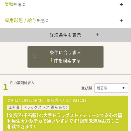
業種
を選ぶ
雇用形態 / 給与
を選ぶ
詳細条件を表示
条件に合う求人
1
件を
検索する
1
件の薬剤師求人
並び順
更新日：
2026/06/26
薬剤師求人ID：
627123
正社員
ドラッグストア(調剤あり)
【文京区/千石駅】≪大手ドラッグストアチェーンで安心の福
利厚生★≫駅チカで通いやすいです！調剤未経験お方もご
相談できます！